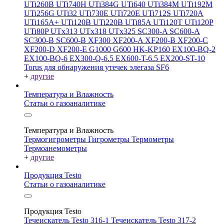
UTi260В
UTi740H
UTi384G
UTi640
UTi384M
UTi192M
UTi256G
UTi32
UTi730E
UTi720E
UTi712S
UTi720A
UTi165A+
UTi120B
UTi220B
UTi85A
UTi120T
UTi120P
UTi80P
UTx313
UTx318
UTx325
SC300-A
SC600-A
SC300-B
SC600-B
XF300
XF200-A
XF200-B
XF200-C
XF200-D
XF200-E
G1000
G600
HK-KP160
EX100-BQ-2
EX100-BQ-6
EX300-Q-6.5
EX600-T-6.5
EX200-ST-10
Torus для обнаружения утечек элегаза SF6
+
другие
Температура и Влажность
Статьи о газоаналитике
Температура и Влажность
Термогигрометры
Гигрометры
Термометры
Термоанемометры
+
другие
Продукция Testo
Статьи о газоаналитике
Продукция Testo
Течеискатель Testo 316-1
Течеискатель Testo 317-2