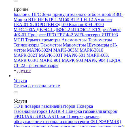
Прочие
Баллоны ПГС
Зонд принудительного отбора проб
ИЗО-
Микро
ВТР
ИР
ВТР-1-М160
ВТР-1
Н-12
Аммоген
ГЕА-01
ХЛОРОГЕН
ФД-09
Клапан КЭГ-9720
МЭС-200А
ДВЭС-1
ДВЭС-2
ИПСЭС-1
КТЗ резьбовые
ФК-01 Прогресс
ПГО
ГРИФ-2
WiFi-логгеры
ИПТ103
МСП
Термогигрометры
Анемометры
Термометры
Тепловизоры
Тахометры
Манометры
Шумомеры
pH-
метры
МАРК-302М
МАРК-303М
МАРК-3010
МАРК-302Т
МАРК-303Т
МАРК-501
МАРК-603,
МАРК-603/1
МАРК-901
МАРК-903
МАРК-904
ГЕРДА-
СГ-22-Тр
Тепловизоры
+
другие
Услуги
Статьи о газоаналитике
Услуги
ТО и поверка газоанализаторов
Поверка
газоанализаторов ГАНК-4
Поверка газоанализаторов
ЭКОЛАБ / ЭКОЛАБ Плюс
Поверка, ремонт,
обслуживание газоанализаторов серии ФП (ФАРМЭК)
Поверка, ремонт, обслуживание газоанализаторов серий