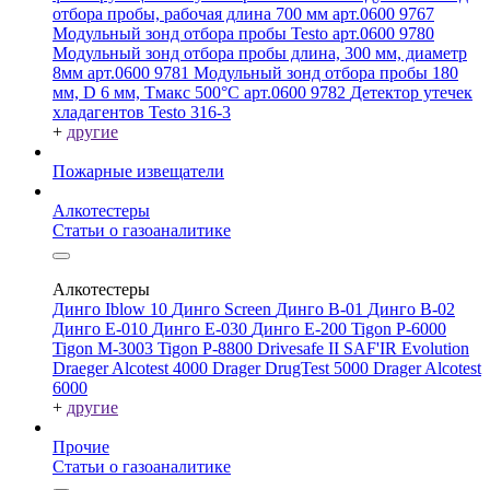
отбора пробы, рабочая длина 700 мм арт.0600 9767
Модульный зонд отбора пробы Testo арт.0600 9780
Модульный зонд отбора пробы длина, 300 мм, диаметр
8мм арт.0600 9781
Модульный зонд отбора пробы 180
мм, D 6 мм, Tмакс 500°С арт.0600 9782
Детектор утечек
хладагентов Testo 316-3
+
другие
Пожарные извещатели
Алкотестеры
Статьи о газоаналитике
Алкотестеры
Динго Iblow 10
Динго Screen
Динго В-01
Динго В-02
Динго Е-010
Динго Е-030
Динго Е-200
Tigon P-6000
Tigon M-3003
Tigon P-8800
Drivesafe II
SAF'IR Evolution
Draeger Alcotest 4000
Drager DrugTest 5000
Drager Alcotest
6000
+
другие
Прочие
Статьи о газоаналитике