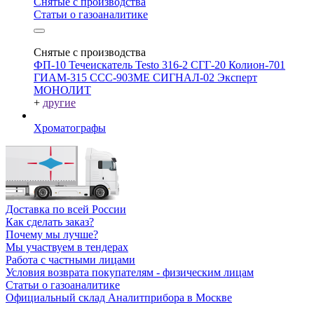
Снятые с производства
Статьи о газоаналитике
Снятые с производства
ФП-10
Течеискатель Testo 316-2
СГГ-20
Колион-701
ГИАМ-315
ССС-903МЕ
СИГНАЛ-02
Эксперт
МОНОЛИТ
+
другие
Хроматографы
Доставка по всей России
Как сделать заказ?
Почему мы лучше?
Мы участвуем в тендерах
Работа с частными лицами
Условия возврата покупателям - физическим лицам
Статьи о газоаналитике
Официальный склад Аналитприбора в Москве