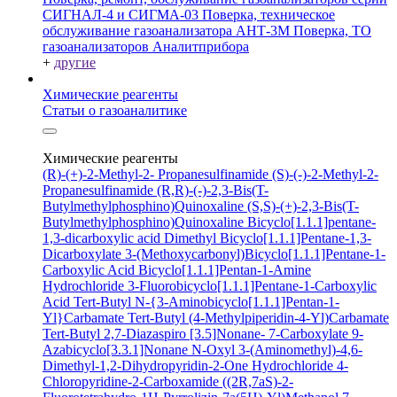
СИГНАЛ-4 и СИГМА-03
Поверка, техническое
обслуживание газоанализатора АНТ-3М
Поверка, ТО
газоанализаторов Аналитприбора
+
другие
Химические реагенты
Статьи о газоаналитике
Химические реагенты
(R)-(+)-2-Methyl-2- Propanesulfinamide
(S)-(-)-2-Methyl-2-
Propanesulfinamide
(R,R)-(-)-2,3-Bis(T-
Butylmethylphosphino)Quinoxaline
(S,S)-(+)-2,3-Bis(T-
Butylmethylphosphino)Quinoxaline
Bicyclo[1.1.1]pentane-
1,3-dicarboxylic acid
Dimethyl Bicyclo[1.1.1]Pentane-1,3-
Dicarboxylate
3-(Methoxycarbonyl)Bicyclo[1.1.1]Pentane-1-
Carboxylic Acid
Bicyclo[1.1.1]Pentan-1-Amine
Hydrochloride
3-Fluorobicyclo[1.1.1]Pentane-1-Carboxylic
Acid
Tert-Butyl N-{3-Aminobicyclo[1.1.1]Pentan-1-
Yl}Carbamate
Tert-Butyl (4-Methylpiperidin-4-Yl)Carbamate
Tert-Butyl 2,7-Diazaspiro [3.5]Nonane- 7-Carboxylate
9-
Azabicyclo[3.3.1]Nonane N-Oxyl
3-(Aminomethyl)-4,6-
Dimethyl-1,2-Dihydropyridin-2-One Hydrochloride
4-
Chloropyridine-2-Carboxamide
((2R,7aS)-2-