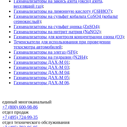
Газоанализаторы на закись азота (оксид азота,
веселящий газ)
;
Газоанализаторы на лимонную кислоту (C6H8O7)
;
Газоанализаторы на сульфат кобальта CoSO4 (кобальт
сернокислый)
;
Газоанализаторы на сульфат цинка (ZnSO4)
;
Газоанализаторы на нитрит натрия (NaNO2)
;
Газоанализаторы для контроля концентрации озона (O3)
;
Течеискатели для использования при проведении
техосмотра автомобилей
;
Газоанализаторы на элегаз (SF6)
;
Газоанализаторы на гидразин (N2H4)
;
Газоанализаторы ДАХ-М 01
;
Газоанализаторы ДАХ-М 03
;
Газоанализаторы ДАХ-М 04
;
Газоанализаторы ДАХ-М 05
;
Газоанализаторы ДАХ-М 06
.
единый многоканальный
+7 (800) 600-98-86
отдел продаж
+7 (495) 724-99-35
отдел технического обслуживания