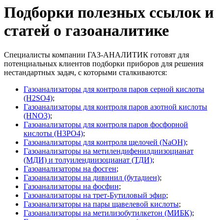
Подборки полезных ссылок и
статей о газоаналитике
Специалисты компании ГАЗ-АНАЛИТИК готовят для
потенциальных клиентов подборки приборов для решения
нестандартных задач, с которыми сталкиваются:
Газоанализаторы для контроля паров серной кислоты
(H2SO4)
;
Газоанализаторы для контроля паров азотной кислоты
(HNO3)
;
Газоанализаторы для контроля паров фосфорной
кислоты (H3PO4)
;
Газоанализаторы для контроля щелочей (NaOH)
;
Газоанализаторы на метилендифенилдиизоцианат
(МДИ) и толуилендиизоцианат (ТДИ)
;
Газоанализаторы на фосген
;
Газоанализаторы на дивинил (бутадиен)
;
Газоанализаторы на фосфин
;
Газоанализаторы на трет-Бутиловый эфир
;
Газоанализаторы на пары щавелевой кислоты
;
Газоанализаторы на метилизобутилкетон (МИБК)
;