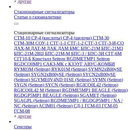
+
другие
Стационарные сигнализаторы
Статьи о газоаналитике
Стационарные сигнализаторы
СТМ-10
СР-4 (кислоты)
СР-4 (щелочи)
СТМ-30
СТМ-30М
СОУ-1
СТГ-1-1
СТГ-1-2
СТГ-3
СТГ-3-И-CO
ДАХ-М
ДАТ-М
ДАК
ДАМ
БМС
БПС-21М
БПС-21М3
БПС-21М-2ВЦ
БПС-21М-М
БПС-3 / БПС-3И
СГГ-6М
СГГ10-Б
Кристалл
Seitron RGDMETMP1
Seitron
RGDCO0MP1
САКЗ-МК с КЗЭУГ
АВУС-КОМБИ
RYM03M (Seitron)
RYK01M (Seitron)
SYMN2хB00ySE
(Seitron)
SYGN2xB00ySE (Seitron)
SYCN2xB00ySE
(Seitron)
SGYME0V4ND 01SE (Seitron)
SYMN (Seitron)
SYGN (Seitron)
SYCN (Seitron)
RGICO0L42 (Seitron)
RGICO0L42 M (Seitron)
RGDME5MP1 BEAGLE (Seitron)
RGDGP5MP1 BEAGLE (Seitron)
SGAMET (Seitron)
SGAGPL (Seitron)
RGDME5MP1 / RGDGP5MP1 / NA /
NC (Seitron)
ACIM01 (Seitron)
СД-1
ГСМ-03
ГСМ-05
ГСМ-08
+
другие
Сенсоры