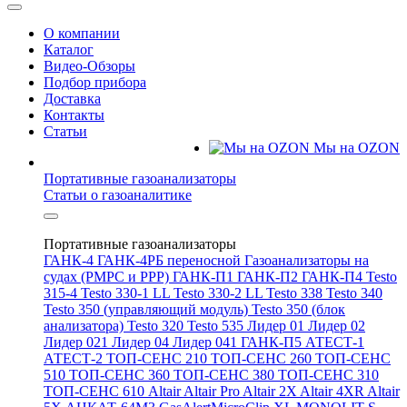
О компании
Каталог
Видео-Обзоры
Подбор прибора
Доставка
Контакты
Статьи
Мы на OZON
Портативные газоанализаторы
Статьи о газоаналитике
Портативные газоанализаторы
ГАНК-4
ГАНК-4РБ переносной
Газоанализаторы на
судах (РМРС и РРР)
ГАНК-П1
ГАНК-П2
ГАНК-П4
Testo
315-4
Testo 330-1 LL
Testo 330-2 LL
Testo 338
Testo 340
Testo 350 (управляющий модуль)
Testo 350 (блок
анализатора)
Testo 320
Testo 535
Лидер 01
Лидер 02
Лидер 021
Лидер 04
Лидер 041
ГАНК-П5
АТЕСТ-1
АТЕСТ-2
ТОП-СЕНС 210
ТОП-СЕНС 260
ТОП-СЕНС
510
ТОП-СЕНС 360
ТОП-СЕНС 380
ТОП-СЕНС 310
ТОП-СЕНС 610
Altair
Altair Pro
Altair 2X
Altair 4XR
Altair