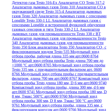
Детектор газа Testo 316-Ex
Анализатор CO Testo 317-2
Анализатор дымовых газов Testo 310
Анализатор CO в
окружающей среде Testo 315-4
Анализатор дымовых
газов Testo 320
Анализатор дымовых газов с сенсорами
Longlife Testo 330-1 LL
Анализатор дымовых газов с
сенсорами Longlife и встроенной функцией обнуления
газовых сенсоров и тяги Testo 330-2 LL
Анализатор
дымовых газов для промышленности Testo 338 с BT
Анализатор дымовых газов для промышленности Testo
340
Анализатор дымовых газов для промышленности
Testo 350
Блок анализатора Testo 350
Анализатор СО₂ с
фиксированным зондом Testo 535
Модульный зонд
отбора пробы, рабочая длина 335 мм арт.0600 8764
Модульный зонд отбора пробы Testo длина 700 мм до
+1000 °С арт.0600 8765
Модульный зонд отбора пробы
Testo 335 мм, с предварительным фильтром арт. 0600
8766
Модульный зонд отбора пробы с предварительным
фильтром, длина 700 мм арт.0600 8767
Компактный зонд
отбора пробы Testo длина 180 мм, D 6 мм арт.0600 9740
Компактный зонд отбора пробы, длина 300 мм, d 6 мм
арт.0600 9741
Модульный зонд отбора пробы 180 мм, D
8 мм, Tмакс 500°С арт.0600 9760
Модульный зонд
отбора пробы 300 мм, D 8 мм, Tмакс 500 °C арт.0600
9761
Модульный зонд отбора пробы, длина 335 мм, с
фиксирующим конусом арт.0600 9766
Модульный зонд