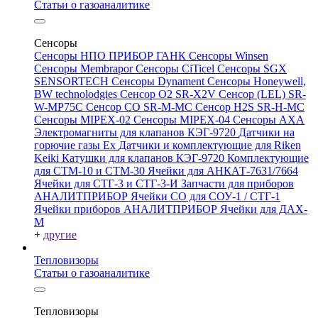
Статьи о газоаналитике
Сенсоры
Сенсоры НПО ПРИБОР ГАНК
Сенсоры Winsen
Сенсоры Membrapor
Сенсоры CiTicel
Сенсоры SGX
SENSORTECH
Сенсоры Dynament
Сенсоры Honeywell,
BW technolodgies
Сенсор O2 SR-X2V
Сенсор (LEL) SR-
W-MP75C
Сенсор CO SR-M-MC
Сенсор H2S SR-H-MC
Сенсоры MIPEX-02
Сенсоры MIPEX-04
Сенсоры АХА
Электромагниты для клапанов КЭГ-9720
Датчики на
горючие газы Ex
Датчики и комплектующие для Riken
Keiki
Катушки для клапанов КЭГ-9720
Комплектующие
для СТМ-10 и СТМ-30
Ячейки для АНКАТ-7631/7664
Ячейки для СТГ-3 и СТГ-3-И
Запчасти для приборов
АНАЛИТПРИБОР
Ячейки CO для СОУ-1 / СТГ-1
Ячейки приборов АНАЛИТПРИБОР
Ячейки для ДАХ-
М
+
другие
Тепловизоры
Статьи о газоаналитике
Тепловизоры