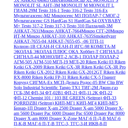
5X
АНКАТ-64М3
GasAlertMicroClip XL
MONOLIT S
MONOLIT SL
АНТ-3М
MONOLIT M
MONOLIT L
ГИАМ-29М
Testo 316-1
Testo 316-2
Testo 316-Ex
Мультигазсенс-М2
Микросенс М3
ПОЛАР-7
СМОГ-2
Мультигазсенс GS
HardGas S1
HardGas S4
OXYBABY
M+
Testo 317-2
Testo 317-3
Testo 310
Палладий-3М
АНКАТ-7631Микро
АНКАТ-7664Микро
СГГ-20Микро
ИТ-М Микро
АНКАТ-310
АНКАТ-7635Smokerlyzer
АНКАТ-7655-04
АНКАТ-7655-05, -06
ТГП-11
Колион-1В
СЕАН-Н
СЕАН-П
ИГС-98
КОМЕТА-М
ЭКОЛАБ
ЭКОЛАБ ПЛЮС
ОКА
Хоббит-Т
СИГНАЛ-4
СИГНАЛ-44
МОНОЛИТ-2
АСВ-1
ПОЛАР
ПОЛАР-2
АГМ-505
АГМ-510
МГЛ-19
МГЛ-20
Riken Keiki 03
Riken
Keiki GX-2009
Riken Keiki GX-3R
Riken Keiki GX-3R Pro
Riken Keiki GX-2012
Riken Keiki GX-2012GT
Riken Keiki
RX-8000
Riken Keiki FP-31
Riken Keiki CX-5
Гранит
Корунд
СИГМА-Ех
МСП-Дельта
Родос-05
BW Clip
BW
Solo
Industrial Scientific Tango TX1
ТИГ-2М
Джин-газ
ГСБ-3М
ФП-34
ФТ-02В1
ФП-21
ФП-11.2К
ФП-22
ФП-12
Chemist 101 / 103 BE GREEN (Seitron)
ФП-33
PORRDZBI (Seitron)
КИП-МГ1
КИП-МГ4
КИП-МГ5
Бинар-1П
Drager X-am 2500
Drager X-am 5000
Drager X-
am 5600
Drager Pac 6000
Drager Pac 6500
Drager Pac 8000
Drager X-am 8000
Drager X-Zone
МАГ-6 П-Д-В
МАГ-6
П-К-В
МАГ-6 П-Т-В
ТГС-3, ТГС-3-И
ИКВ-8-П