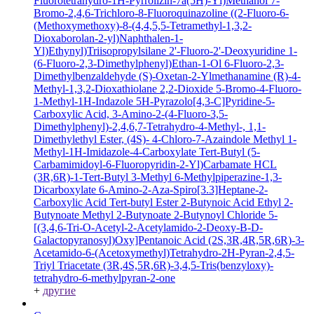
Fluorotetrahydro-1H-Pyrrolizin-7a(5H)-Yl)Methanol
7-
Bromo-2,4,6-Trichloro-8-Fluoroquinazoline
((2-Fluoro-6-
(Methoxymethoxy)-8-(4,4,5,5-Tetramethyl-1,3,2-
Dioxaborolan-2-yl)Naphthalen-1-
Yl)Ethynyl)Triisopropylsilane
2'-Fluoro-2'-Deoxyuridine
1-
(6-Fluoro-2,3-Dimethylphenyl)Ethan-1-Ol
6-Fluoro-2,3-
Dimethylbenzaldehyde
(S)-Oxetan-2-Ylmethanamine
(R)-4-
Methyl-1,3,2-Dioxathiolane 2,2-Dioxide
5-Bromo-4-Fluoro-
1-Methyl-1H-Indazole
5H-Pyrazolo[4,3-C]Pyridine-5-
Carboxylic Acid, 3-Amino-2-(4-Fluoro-3,5-
Dimethylphenyl)-2,4,6,7-Tetrahydro-4-Methyl-, 1,1-
Dimethylethyl Ester, (4S)-
4-Chloro-7-Azaindole
Methyl 1-
Methyl-1H-Imidazole-4-Carboxylate
Tert-Butyl (5-
Carbamimidoyl-6-Fluoropyridin-2-Yl)Carbamate HCL
(3R,6R)-1-Tert-Butyl 3-Methyl 6-Methylpiperazine-1,3-
Dicarboxylate
6-Amino-2-Aza-Spiro[3.3]Heptane-2-
Carboxylic Acid Tert-butyl Ester
2-Butynoic Acid
Ethyl 2-
Butynoate
Methyl 2-Butynoate
2-Butynoyl Chloride
5-
[(3,4,6-Tri-O-Acetyl-2-Acetylamido-2-Deoxy-B-D-
Galactopyranosyl)Oxy]Pentanoic Acid
(2S,3R,4R,5R,6R)-3-
Acetamido-6-(Acetoxymethyl)Tetrahydro-2H-Pyran-2,4,5-
Triyl Triacetate
(3R,4S,5R,6R)-3,4,5-Tris(benzyloxy)-
tetrahydro-6-methylpyran-2-one
+
другие