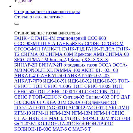
+
другие
Стационарные газоанализаторы
Статьи о газоаналитике
Стационарные газоанализаторы
ГАНК-4С
ГАНК-4М стационарный
ССС-903
ССС-903МТ
ПГУ-А
ГАНК-4Ф Ex
СГОЭС
СГОЭС-М
СГОЭС-М11
ГАНК-Т1
ГАНК-Т1Д
ГАНК-Т1ДСА
ГАНК-
Т2
СИГМА-03
СИГМА-03М
Ирексон-АМВ
СИГМА-03
SF6
СИГМА-1М
Бинар-2Д
Бинар ХХ-ХХХ-Х
БИНАР-2П
БИНАР-2П отходящих газов
ЭССА
ЭССА-
М/3
MONOLIT XL
ГАММА-100
АКВТ-01, -02, -03
АНКАТ-410
АНКАТ-500
АНКАТ-7655-02, -03
АНКАТ-7670
ИДК-10-Х1
ИДК-10-Х2
ИДК-10-Х3
ТОП-
СЕНС Т
ТОП-СЕНС 4100G
ТОП-СЕНС 4100S
ТОП-
СЕНС 500
ТОП-СЕНС 1000
ТОП-СЕНС 10N
ТОП-
СЕНС F
ТОП-СЕНС N
Сигнал-03
Сигнал-033
ЭГС
ДАГ
510
СКВА-01
СКВА-01М
СКВА-03
Эдельвейс СТ
ГСО-2
АГ 0011 (AG 0011)
АГ 0012 (AG 0012)
УКР-1МЦ
ИГМ-10
ИГМ-11
ИГМ-12М
ИГМ-13М
ИГМ-14
СЕНС
СГ-А3
ИКВ-8-Н
МАГ-6-(Д)
ИГС-98
ФСТ-03М
ФСТ-03В
ФСТ-03В1
КОЛИОН-1А-01С
КОЛИОН-1В-01С
КОЛИОН-1В-03С
МАГ-6 С
МАГ-6 Т