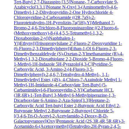
Tert-Butyl 2,7-Diazaspiro [3.5]Nonane- 7-Carboxylate
9-
Azabicyclo[3.3.1]Nonane N-Oxyl
3-(Aminomethyl)-4,6-
Dimethyl-1,2-Dihydropyridin-2-One Hydrochloride
4-
Chloropyridine-2-Carboxamide
((2R,7aS)-2-
Fluorotetrahydro-1H-Pyrrolizin-7a(5H)-Yl)Methanol
7-
Bromo-2,4,6-Trichloro-8-Fluoroquinazoline
((2-Fluoro-6-
(Methoxymethoxy)-8-(4,4,5,5-Tetramethyl-1,3,2-
Dioxaborolan-2-yl)Naphthalen-1-
Yl)Ethynyl)Triisopropylsilane
2'-Fluoro-2'-Deoxyuridine
1-
(6-Fluoro-2,3-Dimethylphenyl)Ethan-1-Ol
6-Fluoro-2,3-
Dimethylbenzaldehyde
(S)-Oxetan-2-Ylmethanamine
(R)-4-
Methyl-1,3,2-Dioxathiolane 2,2-Dioxide
5-Bromo-4-Fluoro-
1-Methyl-1H-Indazole
5H-Pyrazolo[4,3-C]Pyridine-5-
Carboxylic Acid, 3-Amino-2-(4-Fluoro-3,5-
Dimethylphenyl)-2,4,6,7-Tetrahydro-4-Methyl-, 1,1-
Dimethylethyl Ester, (4S)-
4-Chloro-7-Azaindole
Methyl 1-
Methyl-1H-Imidazole-4-Carboxylate
Tert-Butyl (5-
Carbamimidoyl-6-Fluoropyridin-2-Yl)Carbamate HCL
(3R,6R)-1-Tert-Butyl 3-Methyl 6-Methylpiperazine-1,3-
Dicarboxylate
6-Amino-2-Aza-Spiro[3.3]Heptane-2-
Carboxylic Acid Tert-butyl Ester
2-Butynoic Acid
Ethyl 2-
Butynoate
Methyl 2-Butynoate
2-Butynoyl Chloride
5-
[(3,4,6-Tri-O-Acetyl-2-Acetylamido-2-Deoxy-B-D-
Galactopyranosyl)Oxy]Pentanoic Acid
(2S,3R,4R,5R,6R)-3-
Acetamido-6-(Acetoxymethyl)Tetrahydro-2H-Pyran-2,4,5-