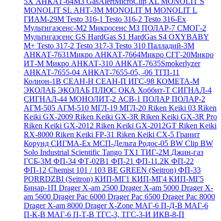
5X
АНКАТ-64М3
GasAlertMicroClip XL
MONOLIT S
MONOLIT SL
АНТ-3М
MONOLIT M
MONOLIT L
ГИАМ-29М
Testo 316-1
Testo 316-2
Testo 316-Ex
Мультигазсенс-М2
Микросенс М3
ПОЛАР-7
СМОГ-2
Мультигазсенс GS
HardGas S1
HardGas S4
OXYBABY
M+
Testo 317-2
Testo 317-3
Testo 310
Палладий-3М
АНКАТ-7631Микро
АНКАТ-7664Микро
СГГ-20Микро
ИТ-М Микро
АНКАТ-310
АНКАТ-7635Smokerlyzer
АНКАТ-7655-04
АНКАТ-7655-05, -06
ТГП-11
Колион-1В
СЕАН-Н
СЕАН-П
ИГС-98
КОМЕТА-М
ЭКОЛАБ
ЭКОЛАБ ПЛЮС
ОКА
Хоббит-Т
СИГНАЛ-4
СИГНАЛ-44
МОНОЛИТ-2
АСВ-1
ПОЛАР
ПОЛАР-2
АГМ-505
АГМ-510
МГЛ-19
МГЛ-20
Riken Keiki 03
Riken
Keiki GX-2009
Riken Keiki GX-3R
Riken Keiki GX-3R Pro
Riken Keiki GX-2012
Riken Keiki GX-2012GT
Riken Keiki
RX-8000
Riken Keiki FP-31
Riken Keiki CX-5
Гранит
Корунд
СИГМА-Ех
МСП-Дельта
Родос-05
BW Clip
BW
Solo
Industrial Scientific Tango TX1
ТИГ-2М
Джин-газ
ГСБ-3М
ФП-34
ФТ-02В1
ФП-21
ФП-11.2К
ФП-22
ФП-12
Chemist 101 / 103 BE GREEN (Seitron)
ФП-33
PORRDZBI (Seitron)
КИП-МГ1
КИП-МГ4
КИП-МГ5
Бинар-1П
Drager X-am 2500
Drager X-am 5000
Drager X-
am 5600
Drager Pac 6000
Drager Pac 6500
Drager Pac 8000
Drager X-am 8000
Drager X-Zone
МАГ-6 П-Д-В
МАГ-6
П-К-В
МАГ-6 П-Т-В
ТГС-3, ТГС-3-И
ИКВ-8-П