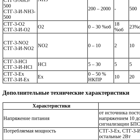
СТГ-3-NH3-
500
200 – 2000
-
500
СТГ-3-И-NH3-
500
СТГ-3-O2
18
O2
0 – 30 %об
23%
СТГ-3-И-O2
%об
СТГ-3-NO2
NO2
0 – 10
2
10
СТГ-3-И-NO2
СТГ-3-HCl
HCl
5 – 30
5
5
СТГ-3-И-HCl
СТГ-3-Eх
0 – 50 %
Eх
10
20
СТГ-3-И-Eх
НКПР
Дополнительные технические характеристики
Характеристики
от источника пост
Напряжение питания
напряжением 10 до
сигнализации БПС
Потребляемая мощность
СТГ-3-Ех, СТГ-3-И
остальные 2Вт