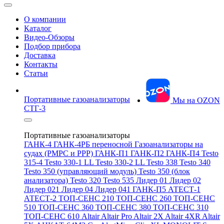
О компании
Каталог
Видео-Обзоры
Подбор прибора
Доставка
Контакты
Статьи
Портативные газоанализаторы
Мы на OZON
СТГ-3
Портативные газоанализаторы
ГАНК-4
ГАНК-4РБ переносной
Газоанализаторы на
судах (РМРС и РРР)
ГАНК-П1
ГАНК-П2
ГАНК-П4
Testo
315-4
Testo 330-1 LL
Testo 330-2 LL
Testo 338
Testo 340
Testo 350 (управляющий модуль)
Testo 350 (блок
анализатора)
Testo 320
Testo 535
Лидер 01
Лидер 02
Лидер 021
Лидер 04
Лидер 041
ГАНК-П5
АТЕСТ-1
АТЕСТ-2
ТОП-СЕНС 210
ТОП-СЕНС 260
ТОП-СЕНС
510
ТОП-СЕНС 360
ТОП-СЕНС 380
ТОП-СЕНС 310
ТОП-СЕНС 610
Altair
Altair Pro
Altair 2X
Altair 4XR
Altair