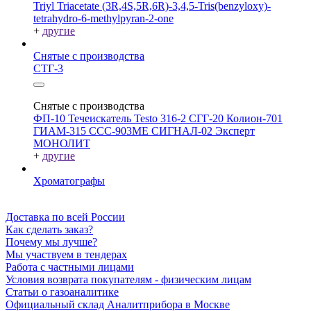
Triyl Triacetate
(3R,4S,5R,6R)-3,4,5-Tris(benzyloxy)-
tetrahydro-6-methylpyran-2-one
+
другие
Снятые с производства
СТГ-3
Снятые с производства
ФП-10
Течеискатель Testo 316-2
СГГ-20
Колион-701
ГИАМ-315
ССС-903МЕ
СИГНАЛ-02
Эксперт
МОНОЛИТ
+
другие
Хроматографы
Доставка по всей России
Как сделать заказ?
Почему мы лучше?
Мы участвуем в тендерах
Работа с частными лицами
Условия возврата покупателям - физическим лицам
Статьи о газоаналитике
Официальный склад Аналитприбора в Москве