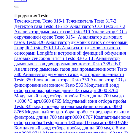
Продукция Testo
Течеискатель Testo 316-1
Течеискатель Testo 317-2
Детектор газа Testo 316-Ex
Анализатор CO Testo 317-2
Анализатор дымовых газов Testo 310
Анализатор CO в
окружающей среде Testo 315-4
Анализатор дымовых
газов Testo 320
Анализатор дымовых газов с сенсорами
Longlife Testo 330-1 LL
Анализатор дымовых газов с
сенсорами Longlife и встроенной функцией обнуления
газовых сенсоров и тяги Testo 330-2 LL
Анализатор
дымовых газов для промышленности Testo 338 с BT
Анализатор дымовых газов для промышленности Testo
340
Анализатор дымовых газов для промышленности
Testo 350
Блок анализатора Testo 350
Анализатор СО₂ с
фиксированным зондом Testo 535
Модульный зонд
отбора пробы, рабочая длина 335 мм арт.0600 8764
Модульный зонд отбора пробы Testo длина 700 мм до
+1000 °С арт.0600 8765
Модульный зонд отбора пробы
Testo 335 мм, с предварительным фильтром арт. 0600
8766
Модульный зонд отбора пробы с предварительным
фильтром, длина 700 мм арт.0600 8767
Компактный зонд
отбора пробы Testo длина 180 мм, D 6 мм арт.0600 9740
Компактный зонд отбора пробы, длина 300 мм, d 6 мм