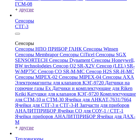
ГСМ-08
+
другие
Сенсоры
СТГ-3
Сенсоры
Сенсоры НПО ПРИБОР ГАНК
Сенсоры Winsen
Сенсоры Membrapor
Сенсоры CiTicel
Сенсоры SGX
SENSORTECH
Сенсоры Dynament
Сенсоры Honeywell,
BW technolodgies
Сенсор O2 SR-X2V
Сенсор (LEL) SR-
W-MP75C
Сенсор CO SR-M-MC
Сенсор H2S SR-H-MC
Сенсоры MIPEX-02
Сенсоры MIPEX-04
Сенсоры АХА
Электромагниты для клапанов КЭГ-9720
Датчики на
горючие газы Ex
Датчики и комплектующие для Riken
Keiki
Катушки для клапанов КЭГ-9720
Комплектующие
для СТМ-10 и СТМ-30
Ячейки для АНКАТ-7631/7664
Ячейки для СТГ-3 и СТГ-3-И
Запчасти для приборов
АНАЛИТПРИБОР
Ячейки CO для СОУ-1 / СТГ-1
Ячейки приборов АНАЛИТПРИБОР
Ячейки для ДАХ-
М
+
другие
Тепловизоры