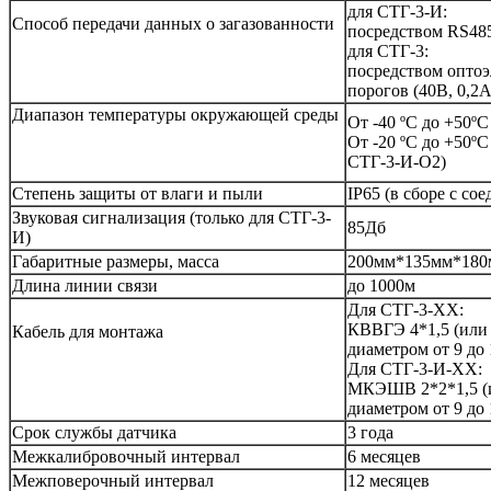
для СТГ-3-И:
Способ передачи данных о загазованности
посредством RS485
для СТГ-3:
посредством оптоэ
порогов (40В, 0,2А
Диапазон температуры окружающей среды
От -40 ºС до +50ºС
От -20 ºС до +50º
СТГ-3-И-О2)
Степень защиты от влаги и пыли
IP65 (в сборе с со
Звуковая сигнализация (только для СТГ-3-
85Дб
И)
Габаритные размеры, масса
200мм*135мм*180м
Длина линии связи
до 1000м
Для СТГ-3-ХХ:
КВВГЭ 4*1,5 (или
Кабель для монтажа
диаметром от 9 до
Для СТГ-3-И-ХХ:
МКЭШВ 2*2*1,5 (
диаметром от 9 до
Срок службы датчика
3 года
Межкалибровочный интервал
6 месяцев
Межповерочный интервал
12 месяцев