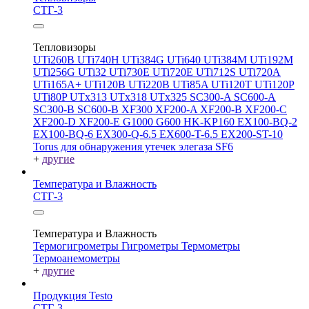
СТГ-3
Тепловизоры
UTi260В
UTi740H
UTi384G
UTi640
UTi384M
UTi192M
UTi256G
UTi32
UTi730E
UTi720E
UTi712S
UTi720A
UTi165A+
UTi120B
UTi220B
UTi85A
UTi120T
UTi120P
UTi80P
UTx313
UTx318
UTx325
SC300-A
SC600-A
SC300-B
SC600-B
XF300
XF200-A
XF200-B
XF200-C
XF200-D
XF200-E
G1000
G600
HK-KP160
EX100-BQ-2
EX100-BQ-6
EX300-Q-6.5
EX600-T-6.5
EX200-ST-10
Torus для обнаружения утечек элегаза SF6
+
другие
Температура и Влажность
СТГ-3
Температура и Влажность
Термогигрометры
Гигрометры
Термометры
Термоанемометры
+
другие
Продукция Testo
СТГ-3