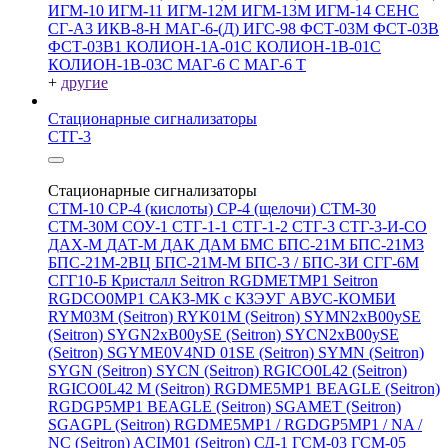
ИГМ-10
ИГМ-11
ИГМ-12М
ИГМ-13М
ИГМ-14
СЕНС
СГ-А3
ИКВ-8-Н
МАГ-6-(Д)
ИГС-98
ФСТ-03М
ФСТ-03В
ФСТ-03В1
КОЛИОН-1А-01С
КОЛИОН-1В-01С
КОЛИОН-1В-03С
МАГ-6 С
МАГ-6 Т
+
другие
Стационарные сигнализаторы
СТГ-3
Стационарные сигнализаторы
СТМ-10
СР-4 (кислоты)
СР-4 (щелочи)
СТМ-30
СТМ-30М
СОУ-1
СТГ-1-1
СТГ-1-2
СТГ-3
СТГ-3-И-CO
ДАХ-М
ДАТ-М
ДАК
ДАМ
БМС
БПС-21М
БПС-21М3
БПС-21М-2ВЦ
БПС-21М-М
БПС-3 / БПС-3И
СГГ-6М
СГГ10-Б
Кристалл
Seitron RGDMETMP1
Seitron
RGDCO0MP1
САКЗ-МК с КЗЭУГ
АВУС-КОМБИ
RYM03M (Seitron)
RYK01M (Seitron)
SYMN2хB00ySE
(Seitron)
SYGN2xB00ySE (Seitron)
SYCN2xB00ySE
(Seitron)
SGYME0V4ND 01SE (Seitron)
SYMN (Seitron)
SYGN (Seitron)
SYCN (Seitron)
RGICO0L42 (Seitron)
RGICO0L42 M (Seitron)
RGDME5MP1 BEAGLE (Seitron)
RGDGP5MP1 BEAGLE (Seitron)
SGAMET (Seitron)
SGAGPL (Seitron)
RGDME5MP1 / RGDGP5MP1 / NA /
NC (Seitron)
ACIM01 (Seitron)
СД-1
ГСМ-03
ГСМ-05