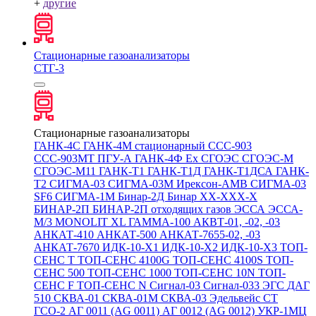
+
другие
Стационарные газоанализаторы
СТГ-3
Стационарные газоанализаторы
ГАНК-4С
ГАНК-4М стационарный
ССС-903
ССС-903МТ
ПГУ-А
ГАНК-4Ф Ex
СГОЭС
СГОЭС-М
СГОЭС-М11
ГАНК-Т1
ГАНК-Т1Д
ГАНК-Т1ДСА
ГАНК-
Т2
СИГМА-03
СИГМА-03М
Ирексон-АМВ
СИГМА-03
SF6
СИГМА-1М
Бинар-2Д
Бинар ХХ-ХХХ-Х
БИНАР-2П
БИНАР-2П отходящих газов
ЭССА
ЭССА-
М/3
MONOLIT XL
ГАММА-100
АКВТ-01, -02, -03
АНКАТ-410
АНКАТ-500
АНКАТ-7655-02, -03
АНКАТ-7670
ИДК-10-Х1
ИДК-10-Х2
ИДК-10-Х3
ТОП-
СЕНС Т
ТОП-СЕНС 4100G
ТОП-СЕНС 4100S
ТОП-
СЕНС 500
ТОП-СЕНС 1000
ТОП-СЕНС 10N
ТОП-
СЕНС F
ТОП-СЕНС N
Сигнал-03
Сигнал-033
ЭГС
ДАГ
510
СКВА-01
СКВА-01М
СКВА-03
Эдельвейс СТ
ГСО-2
АГ 0011 (AG 0011)
АГ 0012 (AG 0012)
УКР-1МЦ