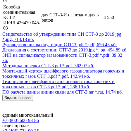
01
Коробка
соединительная
для СТГ-3-И с гнездом для i-
КСГИ
4 550
button
ИБЯЛ.426479.045-
03
Свидетельство об утверждении типа СИ СТГ-3 до 2019.jpg
*.jpg, 713.18 кб.
Руководство по эксплуатации СТГ-3.pdf
*.pdf, 656.43 кб.
Декларация о соответствии СТГ-3 до 2019.jpg
*.jpg, 494.89 кб.
ЗИП на сигнализатор загазованности СТГ-3.pdf
*.pdf, 39.32
кб.
Методика поверки СТГ-3.pdf
*.pdf, 362.07 кб.
Монтажный чертеж шлейфового газоанализатора горючих и
токсичных газов СТГ-3.pdf
*.pdf, 142.94 кб.
Техописание шлейфового газосигнализатора горючих и
токсичных газов СТГ-3.pdf
*.pdf, 286.19 кб.
ПО расчета длины линии связи для СТГ-3.rar
*.rar, 14.74 кб.
Задать вопрос
единый многоканальный
+7 (800) 600-98-86
отдел продаж
+7 (495) 724-99-35