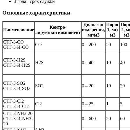
3 года - срок службы
Основные характеристики
Диапазон
Порог
Пор
Контро-
Наименование
измерения,
1, мг/
2, м
лируемый
компонент
мг/м3
м3
м3
СТГ-3-СО
СО
0 – 200
20
100
СТГ-3-И-СО
СТГ-3-H2S
H2S
0 – 40
10
40
СТГ-3-И-H2S
СТГ-3-SO2
SO2
0 – 20
10
20
СТГ-3-И-SO2
СТГ-3-Cl2
Cl2
0 – 25
1
5
СТГ-3-И-Cl2
СТГ-3-NH3-20
СТГ-3-И-NH3-
0 – 600
20
60
20
NH3