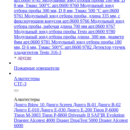
арт.0600 9741
Модульный зонд отбора пробы 180 мм, D
8 мм, Tмакс 500°С арт.0600 9760
Модульный зонд
отбора пробы 300 мм, D 8 мм, Tмакс 500 °C арт.0600
9761
Модульный зонд отбора пробы, длина 335 мм, с
фиксирующим конусом арт.0600 9766
Модульный зонд
отбора пробы, рабочая длина 700 мм арт.0600 9767
Модульный зонд отбора пробы Testo арт.0600 9780
Модульный зонд отбора пробы длина, 300 мм, диаметр
8мм арт.0600 9781
Модульный зонд отбора пробы 180
мм, D 6 мм, Tмакс 500°С арт.0600 9782
Детектор утечек
хладагентов Testo 316-3
+
другие
Пожарные извещатели
Алкотестеры
СТГ-3
Алкотестеры
Динго Iblow 10
Динго Screen
Динго В-01
Динго В-02
Динго Е-010
Динго Е-030
Динго Е-200
Tigon P-6000
Tigon M-3003
Tigon P-8800
Drivesafe II
SAF'IR Evolution
Draeger Alcotest 4000
Drager DrugTest 5000
Drager Alcotest
6000