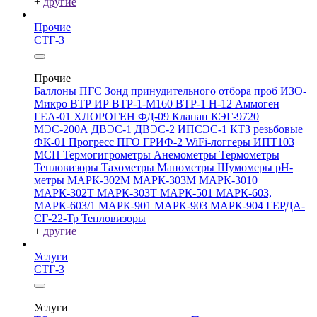
+
другие
Прочие
СТГ-3
Прочие
Баллоны ПГС
Зонд принудительного отбора проб
ИЗО-
Микро
ВТР
ИР
ВТР-1-М160
ВТР-1
Н-12
Аммоген
ГЕА-01
ХЛОРОГЕН
ФД-09
Клапан КЭГ-9720
МЭС-200А
ДВЭС-1
ДВЭС-2
ИПСЭС-1
КТЗ резьбовые
ФК-01 Прогресс
ПГО
ГРИФ-2
WiFi-логгеры
ИПТ103
МСП
Термогигрометры
Анемометры
Термометры
Тепловизоры
Тахометры
Манометры
Шумомеры
pH-
метры
МАРК-302М
МАРК-303М
МАРК-3010
МАРК-302Т
МАРК-303Т
МАРК-501
МАРК-603,
МАРК-603/1
МАРК-901
МАРК-903
МАРК-904
ГЕРДА-
СГ-22-Тр
Тепловизоры
+
другие
Услуги
СТГ-3
Услуги