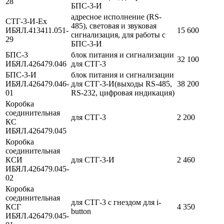
28
БПС-3-И
адресное исполнение (RS-
СТГ-3-И-Ex
485), световая и звуковая
ИБЯЛ.413411.051-
15 600
сигнализация, для работы с
29
БПС-3-И
БПС-3
блок питания и сигнализации
32 100
ИБЯЛ.426479.046
для СТГ-3
БПС-3-И
блок питания и сигнализации
ИБЯЛ.426479.046-
для СТГ-3-И(выходы RS-485,
38 200
01
RS-232, цифровая индикация)
Коробка
соединительная
для СТГ-3
2 200
КС
ИБЯЛ.426479.045
Коробка
соединительная
КСИ
для СТГ-3-И
2 460
ИБЯЛ.426479.045-
02
Коробка
соединительная
для СТГ-3 с гнездом для i-
КСГ
4 350
button
ИБЯЛ.426479.045-