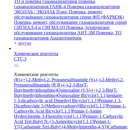
ТО и поверка газоанализаторов
Поверка
газоанализаторов ГАНК-4
Поверка газоанализаторов
ЭКОЛАБ / ЭКОЛАБ Плюс
Поверка, ремонт,
обслуживание газоанализаторов серии ФП (ФАРМЭК)
Поверка, ремонт, обслуживание газоанализаторов серий
СИГНАЛ-4 и СИГМА-03
Поверка, техническое
обслуживание газоанализатора АНТ-3М
Поверка, ТО
газоанализаторов Аналитприбора
+
другие
Химические реагенты
СТГ-3
Химические реагенты
(R)-(+)-2-Methyl-2- Propanesulfinamide
(S)-(-)-2-Methyl-2-
Propanesulfinamide
(R,R)-(-)-2,3-Bis(T-
Butylmethylphosphino)Quinoxaline
(S,S)-(+)-2,3-Bis(T-
Butylmethylphosphino)Quinoxaline
Bicyclo[1.1.1]pentane-
1,3-dicarboxylic acid
Dimethyl Bicyclo[1.1.1]Pentane-1,3-
Dicarboxylate
3-(Methoxycarbonyl)Bicyclo[1.1.1]Pentane-1-
Carboxylic Acid
Bicyclo[1.1.1]Pentan-1-Amine
Hydrochloride
3-Fluorobicyclo[1.1.1]Pentane-1-Carboxylic
Acid
Tert-Butyl N-{3-Aminobicyclo[1.1.1]Pentan-1-
Yl}Carbamate
Tert-Butyl (4-Methylpiperidin-4-Yl)Carbamate