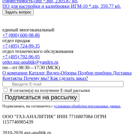
совместимость).pdf
*.pdf, 2305.87 кб.
ПО для настройки и калибровки ИГМ-10
*.zip, 359.77 кб.
Задать вопрос
единый многоканальный
+7 (800) 600-98-86
отдел продаж
+7 (495) 724-99-35
отдел технического обслуживания
+7 (495) 792-96-95
order.gaz-analitik@yandex.ru
пн—пт 08:30—17:30 (МСК)
О компании
Каталог
Видео-Обзоры
Подбор прибора
Доставка
Контакты
Почему мы?
Как сделать заказ?
Я согласен(а) на получение E-mail рассылки
Подписаться на рассылку
Подписываясь, вы соглашаетесь с
условиями обработки персональных данных
.
ООО "ГАЗ-АНАЛИТИК" ИНН 7716807084 ОГРН
1157746985439
2010-2026 gaz-analitik.ru