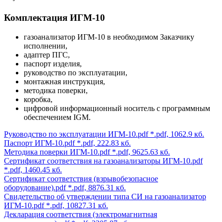
Комплектация ИГМ-10
газоанализатор ИГМ-10 в необходимом Заказчику
исполнении,
адаптер ПГС,
паспорт изделия,
руководство по эксплуатации,
монтажная инструкция,
методика поверки,
коробка,
цифровой информационный носитель с программным
обеспечением IGM.
Руководство по эксплуатации ИГМ-10.pdf
*.pdf, 1062.9 кб.
Паспорт ИГМ-10.pdf
*.pdf, 222.83 кб.
Методика поверки ИГМ-10.pdf
*.pdf, 9625.63 кб.
Сертификат соответствия на газоанализаторы ИГМ-10.pdf
*.pdf, 1460.45 кб.
Сертификат соответствия (взрывобезопасное
оборудование).pdf
*.pdf, 8876.31 кб.
Свидетельство об утверждении типа СИ на газоанализатор
ИГМ-10.pdf
*.pdf, 10827.31 кб.
Декларация соответствия (электромагнитная