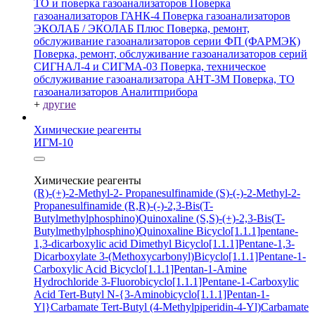
ТО и поверка газоанализаторов
Поверка
газоанализаторов ГАНК-4
Поверка газоанализаторов
ЭКОЛАБ / ЭКОЛАБ Плюс
Поверка, ремонт,
обслуживание газоанализаторов серии ФП (ФАРМЭК)
Поверка, ремонт, обслуживание газоанализаторов серий
СИГНАЛ-4 и СИГМА-03
Поверка, техническое
обслуживание газоанализатора АНТ-3М
Поверка, ТО
газоанализаторов Аналитприбора
+
другие
Химические реагенты
ИГМ-10
Химические реагенты
(R)-(+)-2-Methyl-2- Propanesulfinamide
(S)-(-)-2-Methyl-2-
Propanesulfinamide
(R,R)-(-)-2,3-Bis(T-
Butylmethylphosphino)Quinoxaline
(S,S)-(+)-2,3-Bis(T-
Butylmethylphosphino)Quinoxaline
Bicyclo[1.1.1]pentane-
1,3-dicarboxylic acid
Dimethyl Bicyclo[1.1.1]Pentane-1,3-
Dicarboxylate
3-(Methoxycarbonyl)Bicyclo[1.1.1]Pentane-1-
Carboxylic Acid
Bicyclo[1.1.1]Pentan-1-Amine
Hydrochloride
3-Fluorobicyclo[1.1.1]Pentane-1-Carboxylic
Acid
Tert-Butyl N-{3-Aminobicyclo[1.1.1]Pentan-1-
Yl}Carbamate
Tert-Butyl (4-Methylpiperidin-4-Yl)Carbamate