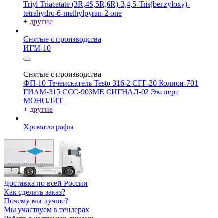
Triyl Triacetate
(3R,4S,5R,6R)-3,4,5-Tris(benzyloxy)-
tetrahydro-6-methylpyran-2-one
+
другие
Снятые с производства
ИГМ-10
Снятые с производства
ФП-10
Течеискатель Testo 316-2
СГГ-20
Колион-701
ГИАМ-315
ССС-903МЕ
СИГНАЛ-02
Эксперт
МОНОЛИТ
+
другие
Хроматографы
Доставка по всей России
Как сделать заказ?
Почему мы лучше?
Мы участвуем в тендерах