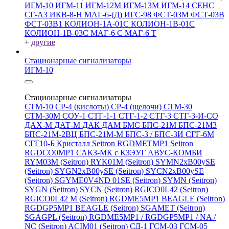
ИГМ-10
ИГМ-11
ИГМ-12М
ИГМ-13М
ИГМ-14
СЕНС
СГ-А3
ИКВ-8-Н
МАГ-6-(Д)
ИГС-98
ФСТ-03М
ФСТ-03В
ФСТ-03В1
КОЛИОН-1А-01С
КОЛИОН-1В-01С
КОЛИОН-1В-03С
МАГ-6 С
МАГ-6 Т
+
другие
Стационарные сигнализаторы
ИГМ-10
Стационарные сигнализаторы
СТМ-10
СР-4 (кислоты)
СР-4 (щелочи)
СТМ-30
СТМ-30М
СОУ-1
СТГ-1-1
СТГ-1-2
СТГ-3
СТГ-3-И-CO
ДАХ-М
ДАТ-М
ДАК
ДАМ
БМС
БПС-21М
БПС-21М3
БПС-21М-2ВЦ
БПС-21М-М
БПС-3 / БПС-3И
СГГ-6М
СГГ10-Б
Кристалл
Seitron RGDMETMP1
Seitron
RGDCO0MP1
САКЗ-МК с КЗЭУГ
АВУС-КОМБИ
RYM03M (Seitron)
RYK01M (Seitron)
SYMN2хB00ySE
(Seitron)
SYGN2xB00ySE (Seitron)
SYCN2xB00ySE
(Seitron)
SGYME0V4ND 01SE (Seitron)
SYMN (Seitron)
SYGN (Seitron)
SYCN (Seitron)
RGICO0L42 (Seitron)
RGICO0L42 M (Seitron)
RGDME5MP1 BEAGLE (Seitron)
RGDGP5MP1 BEAGLE (Seitron)
SGAMET (Seitron)
SGAGPL (Seitron)
RGDME5MP1 / RGDGP5MP1 / NA /
NC (Seitron)
ACIM01 (Seitron)
СД-1
ГСМ-03
ГСМ-05