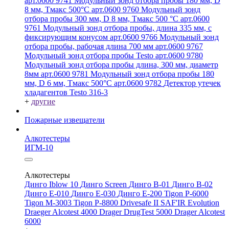
арт.0600 9741
Модульный зонд отбора пробы 180 мм, D
8 мм, Tмакс 500°С арт.0600 9760
Модульный зонд
отбора пробы 300 мм, D 8 мм, Tмакс 500 °C арт.0600
9761
Модульный зонд отбора пробы, длина 335 мм, с
фиксирующим конусом арт.0600 9766
Модульный зонд
отбора пробы, рабочая длина 700 мм арт.0600 9767
Модульный зонд отбора пробы Testo арт.0600 9780
Модульный зонд отбора пробы длина, 300 мм, диаметр
8мм арт.0600 9781
Модульный зонд отбора пробы 180
мм, D 6 мм, Tмакс 500°С арт.0600 9782
Детектор утечек
хладагентов Testo 316-3
+
другие
Пожарные извещатели
Алкотестеры
ИГМ-10
Алкотестеры
Динго Iblow 10
Динго Screen
Динго В-01
Динго В-02
Динго Е-010
Динго Е-030
Динго Е-200
Tigon P-6000
Tigon M-3003
Tigon P-8800
Drivesafe II
SAF'IR Evolution
Draeger Alcotest 4000
Drager DrugTest 5000
Drager Alcotest
6000