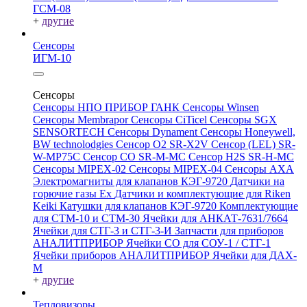
ГСМ-08
+
другие
Сенсоры
ИГМ-10
Сенсоры
Сенсоры НПО ПРИБОР ГАНК
Сенсоры Winsen
Сенсоры Membrapor
Сенсоры CiTicel
Сенсоры SGX
SENSORTECH
Сенсоры Dynament
Сенсоры Honeywell,
BW technolodgies
Сенсор O2 SR-X2V
Сенсор (LEL) SR-
W-MP75C
Сенсор CO SR-M-MC
Сенсор H2S SR-H-MC
Сенсоры MIPEX-02
Сенсоры MIPEX-04
Сенсоры АХА
Электромагниты для клапанов КЭГ-9720
Датчики на
горючие газы Ex
Датчики и комплектующие для Riken
Keiki
Катушки для клапанов КЭГ-9720
Комплектующие
для СТМ-10 и СТМ-30
Ячейки для АНКАТ-7631/7664
Ячейки для СТГ-3 и СТГ-3-И
Запчасти для приборов
АНАЛИТПРИБОР
Ячейки CO для СОУ-1 / СТГ-1
Ячейки приборов АНАЛИТПРИБОР
Ячейки для ДАХ-
М
+
другие
Тепловизоры