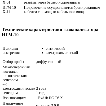
Х-01
разъёма через барьер искрозащиты
ИГМ-10-
Подключение осуществляется бронированным
Х-11
кабелем с помощью кабельного ввода
Технические характеристики газоанализатора
ИГМ-10
Принцип
оптический
измерения
электрохимический
Отбор пробы
диффузионный
Межповерочный
интервал
– с оптическим
сенсором
– с
электрохимическим
2 года
сенсором
1 год
Взрывозащита
1Exd ib IIС T6 X
Напряжение
от 3,0 до 3,6 В