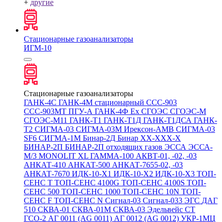
+
другие
Стационарные газоанализаторы
ИГМ-10
Стационарные газоанализаторы
ГАНК-4С
ГАНК-4М стационарный
ССС-903
ССС-903МТ
ПГУ-А
ГАНК-4Ф Ex
СГОЭС
СГОЭС-М
СГОЭС-М11
ГАНК-Т1
ГАНК-Т1Д
ГАНК-Т1ДСА
ГАНК-
Т2
СИГМА-03
СИГМА-03М
Ирексон-АМВ
СИГМА-03
SF6
СИГМА-1М
Бинар-2Д
Бинар ХХ-ХХХ-Х
БИНАР-2П
БИНАР-2П отходящих газов
ЭССА
ЭССА-
М/3
MONOLIT XL
ГАММА-100
АКВТ-01, -02, -03
АНКАТ-410
АНКАТ-500
АНКАТ-7655-02, -03
АНКАТ-7670
ИДК-10-Х1
ИДК-10-Х2
ИДК-10-Х3
ТОП-
СЕНС Т
ТОП-СЕНС 4100G
ТОП-СЕНС 4100S
ТОП-
СЕНС 500
ТОП-СЕНС 1000
ТОП-СЕНС 10N
ТОП-
СЕНС F
ТОП-СЕНС N
Сигнал-03
Сигнал-033
ЭГС
ДАГ
510
СКВА-01
СКВА-01М
СКВА-03
Эдельвейс СТ
ГСО-2
АГ 0011 (AG 0011)
АГ 0012 (AG 0012)
УКР-1МЦ