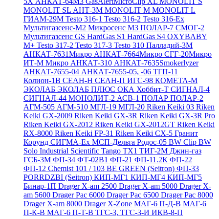
5X
АНКАТ-64М3
GasAlertMicroClip XL
MONOLIT S
MONOLIT SL
АНТ-3М
MONOLIT M
MONOLIT L
ГИАМ-29М
Testo 316-1
Testo 316-2
Testo 316-Ex
Мультигазсенс-М2
Микросенс М3
ПОЛАР-7
СМОГ-2
Мультигазсенс GS
HardGas S1
HardGas S4
OXYBABY
M+
Testo 317-2
Testo 317-3
Testo 310
Палладий-3М
АНКАТ-7631Микро
АНКАТ-7664Микро
СГГ-20Микро
ИТ-М Микро
АНКАТ-310
АНКАТ-7635Smokerlyzer
АНКАТ-7655-04
АНКАТ-7655-05, -06
ТГП-11
Колион-1В
СЕАН-Н
СЕАН-П
ИГС-98
КОМЕТА-М
ЭКОЛАБ
ЭКОЛАБ ПЛЮС
ОКА
Хоббит-Т
СИГНАЛ-4
СИГНАЛ-44
МОНОЛИТ-2
АСВ-1
ПОЛАР
ПОЛАР-2
АГМ-505
АГМ-510
МГЛ-19
МГЛ-20
Riken Keiki 03
Riken
Keiki GX-2009
Riken Keiki GX-3R
Riken Keiki GX-3R Pro
Riken Keiki GX-2012
Riken Keiki GX-2012GT
Riken Keiki
RX-8000
Riken Keiki FP-31
Riken Keiki CX-5
Гранит
Корунд
СИГМА-Ех
МСП-Дельта
Родос-05
BW Clip
BW
Solo
Industrial Scientific Tango TX1
ТИГ-2М
Джин-газ
ГСБ-3М
ФП-34
ФТ-02В1
ФП-21
ФП-11.2К
ФП-22
ФП-12
Chemist 101 / 103 BE GREEN (Seitron)
ФП-33
PORRDZBI (Seitron)
КИП-МГ1
КИП-МГ4
КИП-МГ5
Бинар-1П
Drager X-am 2500
Drager X-am 5000
Drager X-
am 5600
Drager Pac 6000
Drager Pac 6500
Drager Pac 8000
Drager X-am 8000
Drager X-Zone
МАГ-6 П-Д-В
МАГ-6
П-К-В
МАГ-6 П-Т-В
ТГС-3, ТГС-3-И
ИКВ-8-П