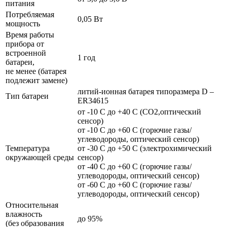
питания
Потребляемая
0,05 Вт
мощность
Время работы
прибора от
встроенной
1 год
батареи,
не менее (батарея
подлежит замене)
литий-ионная батарея типоразмера D –
Тип батареи
ER34615
от -10 С до +40 С (СО2,оптический
сенсор)
от -10 С до +60 С (горючие газы/
углеводороды, оптический сенсор)
Температура
от -30 С до +50 С (электрохимический
окружающей среды
сенсор)
от -40 С до +60 С (горючие газы/
углеводороды, оптический сенсор)
от -60 С до +60 С (горючие газы/
углеводороды, оптический сенсор)
Относительная
влажность
до 95%
(без образования