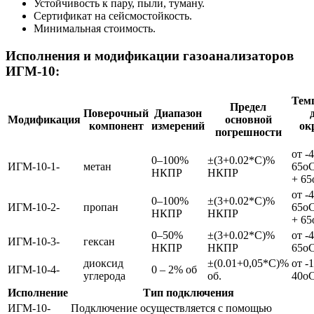
Устойчивость к пару, пыли, туману.
Сертификат на сейсмостойкость.
Минимальная стоимость.
Исполнения и модификации газоанализаторов
ИГМ-10:
Тем
Предел
Поверочный
Диапазон
Модификация
основной
компонент
измерений
ок
погрешности
от -
0–100%
±(3+0.02*С)%
ИГМ-10-1-
метан
65оС
НКПР
НКПР
+ 65
от -
0–100%
±(3+0.02*С)%
ИГМ-10-2-
пропан
65оС
НКПР
НКПР
+ 65
0–50%
±(3+0.02*С)%
от -
ИГМ-10-3-
гексан
НКПР
НКПР
65о
диоксид
±(0.01+0,05*С)%
от -
ИГМ-10-4-
0 – 2% об
углерода
об.
40о
Исполнение
Тип подключения
ИГМ-10-
Подключение осуществляется с помощью