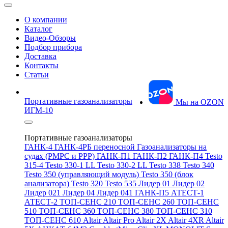
О компании
Каталог
Видео-Обзоры
Подбор прибора
Доставка
Контакты
Статьи
Портативные газоанализаторы
Мы на OZON
ИГМ-10
Портативные газоанализаторы
ГАНК-4
ГАНК-4РБ переносной
Газоанализаторы на
судах (РМРС и РРР)
ГАНК-П1
ГАНК-П2
ГАНК-П4
Testo
315-4
Testo 330-1 LL
Testo 330-2 LL
Testo 338
Testo 340
Testo 350 (управляющий модуль)
Testo 350 (блок
анализатора)
Testo 320
Testo 535
Лидер 01
Лидер 02
Лидер 021
Лидер 04
Лидер 041
ГАНК-П5
АТЕСТ-1
АТЕСТ-2
ТОП-СЕНС 210
ТОП-СЕНС 260
ТОП-СЕНС
510
ТОП-СЕНС 360
ТОП-СЕНС 380
ТОП-СЕНС 310
ТОП-СЕНС 610
Altair
Altair Pro
Altair 2X
Altair 4XR
Altair