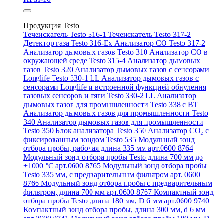
Продукция Testo
Течеискатель Testo 316-1
Течеискатель Testo 317-2
Детектор газа Testo 316-Ex
Анализатор CO Testo 317-2
Анализатор дымовых газов Testo 310
Анализатор CO в
окружающей среде Testo 315-4
Анализатор дымовых
газов Testo 320
Анализатор дымовых газов с сенсорами
Longlife Testo 330-1 LL
Анализатор дымовых газов с
сенсорами Longlife и встроенной функцией обнуления
газовых сенсоров и тяги Testo 330-2 LL
Анализатор
дымовых газов для промышленности Testo 338 с BT
Анализатор дымовых газов для промышленности Testo
340
Анализатор дымовых газов для промышленности
Testo 350
Блок анализатора Testo 350
Анализатор СО₂ с
фиксированным зондом Testo 535
Модульный зонд
отбора пробы, рабочая длина 335 мм арт.0600 8764
Модульный зонд отбора пробы Testo длина 700 мм до
+1000 °С арт.0600 8765
Модульный зонд отбора пробы
Testo 335 мм, с предварительным фильтром арт. 0600
8766
Модульный зонд отбора пробы с предварительным
фильтром, длина 700 мм арт.0600 8767
Компактный зонд
отбора пробы Testo длина 180 мм, D 6 мм арт.0600 9740
Компактный зонд отбора пробы, длина 300 мм, d 6 мм