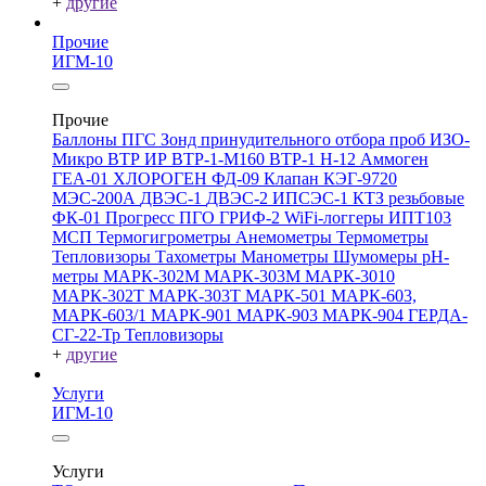
+
другие
Прочие
ИГМ-10
Прочие
Баллоны ПГС
Зонд принудительного отбора проб
ИЗО-
Микро
ВТР
ИР
ВТР-1-М160
ВТР-1
Н-12
Аммоген
ГЕА-01
ХЛОРОГЕН
ФД-09
Клапан КЭГ-9720
МЭС-200А
ДВЭС-1
ДВЭС-2
ИПСЭС-1
КТЗ резьбовые
ФК-01 Прогресс
ПГО
ГРИФ-2
WiFi-логгеры
ИПТ103
МСП
Термогигрометры
Анемометры
Термометры
Тепловизоры
Тахометры
Манометры
Шумомеры
pH-
метры
МАРК-302М
МАРК-303М
МАРК-3010
МАРК-302Т
МАРК-303Т
МАРК-501
МАРК-603,
МАРК-603/1
МАРК-901
МАРК-903
МАРК-904
ГЕРДА-
СГ-22-Тр
Тепловизоры
+
другие
Услуги
ИГМ-10
Услуги