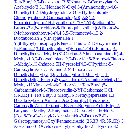
Tert-Butyl 2,7-Diazaspiro [3.5]Nonane- 7-Carboxylate
9-
Azabicyclo[3.3.1]Nonane N-Oxyl
3-(Aminomethyl)-4,6-
Dimethyl-1,2-Dihydropyridin-2-One Hydrochloride
4-
Chloropyridine-2-Carboxamide
((2R,7aS)-2-
Fluorotetrahydro-1H-Pyrrolizin-7a(5H)-Yl)Methanol
7-
Bromo-2,4,6-Trichloro-8-Fluoroquinazoline
((2-Fluoro-6-
(Methoxymethoxy)-8-(4,4,5,5-Tetramethyl-1,3,2-
Dioxaborolan-2-yl)Naphthalen-1-
Yl)Ethynyl)Triisopropylsilane
2'-Fluoro-2'-Deoxyuridine
1-
(6-Fluoro-2,3-Dimethylphenyl)Ethan-1-Ol
6-Fluoro-2,3-
Dimethylbenzaldehyde
(S)-Oxetan-2-Ylmethanamine
(R)-4-
Methyl-1,3,2-Dioxathiolane 2,2-Dioxide
5-Bromo-4-Fluoro-
1-Methyl-1H-Indazole
5H-Pyrazolo[4,3-C]Pyridine-5-
Carboxylic Acid, 3-Amino-2-(4-Fluoro-3,5-
Dimethylphenyl)-2,4,6,7-Tetrahydro-4-Methyl-, 1,1-
Dimethylethyl Ester, (4S)-
4-Chloro-7-Azaindole
Methyl 1-
Methyl-1H-Imidazole-4-Carboxylate
Tert-Butyl (5-
Carbamimidoyl-6-Fluoropyridin-2-Yl)Carbamate HCL
(3R,6R)-1-Tert-Butyl 3-Methyl 6-Methylpiperazine-1,3-
Dicarboxylate
6-Amino-2-Aza-Spiro[3.3]Heptane-2-
Carboxylic Acid Tert-butyl Ester
2-Butynoic Acid
Ethyl 2-
Butynoate
Methyl 2-Butynoate
2-Butynoyl Chloride
5-
[(3,4,6-Tri-O-Acetyl-2-Acetylamido-2-Deoxy-B-D-
Galactopyranosyl)Oxy]Pentanoic Acid
(2S,3R,4R,5R,6R)-3-
Acetamido-6-(Acetoxymethyl)Tetrahydro-2H-Pyran-2,4,5-