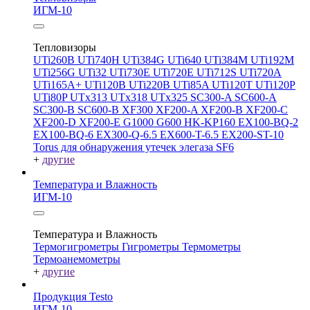
ИГМ-10
Тепловизоры
UTi260В
UTi740H
UTi384G
UTi640
UTi384M
UTi192M
UTi256G
UTi32
UTi730E
UTi720E
UTi712S
UTi720A
UTi165A+
UTi120B
UTi220B
UTi85A
UTi120T
UTi120P
UTi80P
UTx313
UTx318
UTx325
SC300-A
SC600-A
SC300-B
SC600-B
XF300
XF200-A
XF200-B
XF200-C
XF200-D
XF200-E
G1000
G600
HK-KP160
EX100-BQ-2
EX100-BQ-6
EX300-Q-6.5
EX600-T-6.5
EX200-ST-10
Torus для обнаружения утечек элегаза SF6
+
другие
Температура и Влажность
ИГМ-10
Температура и Влажность
Термогигрометры
Гигрометры
Термометры
Термоанемометры
+
другие
Продукция Testo
ИГМ-10