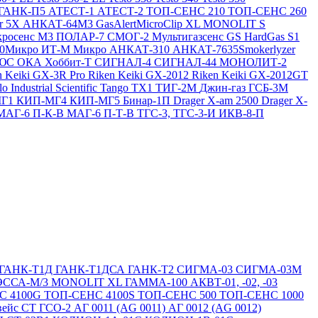
ГАНК-П5
АТЕСТ-1
АТЕСТ-2
ТОП-СЕНС 210
ТОП-СЕНС 260
ir 5X
АНКАТ-64М3
GasAlertMicroClip XL
MONOLIT S
росенс М3
ПОЛАР-7
СМОГ-2
Мультигазсенс GS
HardGas S1
20Микро
ИТ-М Микро
АНКАТ-310
АНКАТ-7635Smokerlyzer
ЛЮС
ОКА
Хоббит-Т
СИГНАЛ-4
СИГНАЛ-44
МОНОЛИТ-2
n Keiki GX-3R Pro
Riken Keiki GX-2012
Riken Keiki GX-2012GT
lo
Industrial Scientific Tango TX1
ТИГ-2М
Джин-газ ГСБ-3М
МГ1
КИП-МГ4
КИП-МГ5
Бинар-1П
Drager X-am 2500
Drager X-
МАГ-6 П-К-В
МАГ-6 П-Т-В
ТГС-3, ТГС-3-И
ИКВ-8-П
ГАНК-Т1Д
ГАНК-Т1ДСА
ГАНК-Т2
СИГМА-03
СИГМА-03М
ЭССА-М/3
MONOLIT XL
ГАММА-100
АКВТ-01, -02, -03
С 4100G
ТОП-СЕНС 4100S
ТОП-СЕНС 500
ТОП-СЕНС 1000
вейс СТ
ГСО-2
АГ 0011 (AG 0011)
АГ 0012 (AG 0012)