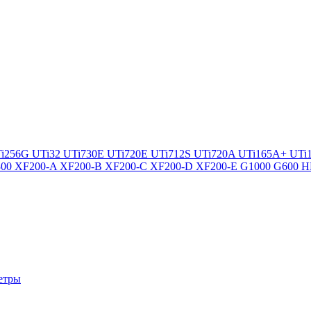
i256G
UTi32
UTi730E
UTi720E
UTi712S
UTi720A
UTi165A+
UTi
300
XF200-A
XF200-B
XF200-C
XF200-D
XF200-E
G1000
G600
H
етры