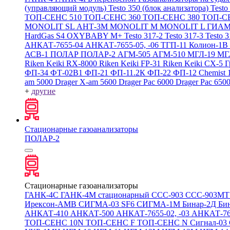
(управляющий модуль)
Testo 350 (блок анализатора)
Testo
ТОП-СЕНС 510
ТОП-СЕНС 360
ТОП-СЕНС 380
ТОП-С
MONOLIT SL
АНТ-3М
MONOLIT M
MONOLIT L
ГИАМ
HardGas S4
OXYBABY M+
Testo 317-2
Testo 317-3
Testo 
АНКАТ-7655-04
АНКАТ-7655-05, -06
ТГП-11
Колион-1В
АСВ-1
ПОЛАР
ПОЛАР-2
АГМ-505
АГМ-510
МГЛ-19
МГ
Riken Keiki RX-8000
Riken Keiki FP-31
Riken Keiki CX-5
Г
ФП-34
ФТ-02В1
ФП-21
ФП-11.2К
ФП-22
ФП-12
Chemist 
am 5000
Drager X-am 5600
Drager Pac 6000
Drager Pac 650
+
другие
Стационарные газоанализаторы
ПОЛАР-2
Стационарные газоанализаторы
ГАНК-4С
ГАНК-4М стационарный
ССС-903
ССС-903М
Ирексон-АМВ
СИГМА-03 SF6
СИГМА-1М
Бинар-2Д
Би
АНКАТ-410
АНКАТ-500
АНКАТ-7655-02, -03
АНКАТ-7
ТОП-СЕНС 10N
ТОП-СЕНС F
ТОП-СЕНС N
Сигнал-03