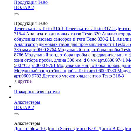
Продукция Testo
ПОЛАР-2
Продукция Testo
Течеискатель Testo 316-1
Течеискатель Testo 317-2
Детекто
315-4
Анализатор дымовых газов Testo 320
Анализатор ды
обнуления газовых сенсоров и тяги Testo 330-2 LL
Анализ
Анализатор дымовых газов для промышленности Testo 3
335 мм арт.0600 8764
Модульный зонд отбора пробы Testo
8766
Модульный зонд отбора пробы с предварительным ф
зонд отбора пробы, длина 300 мм, d 6 мм арт.0600 9741
Мо
500 °C арт.0600 9761
Модульный зонд отбора пробы, длин
Модульный зонд отбора пробы Testo арт.0600 9780
Модуль
арт.0600 9782
Детектор утечек хладагентов Testo 316-3
+
другие
Пожарные извещатели
Алкотестеры
ПОЛАР-2
Алкотестеры
Динго Iblow 10
Динго Screen
Динго В-01
Динго В-02
Дин