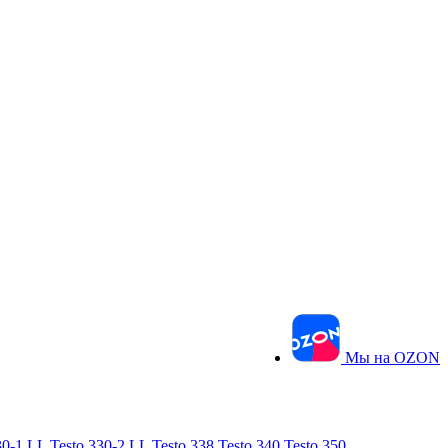
Мы на OZON
30-1 LL
Testo 330-2 LL
Testo 338
Testo 340
Testo 350