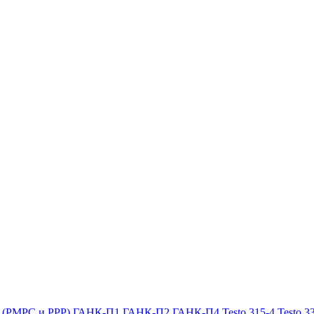
х (РМРС и РРР)
ГАНК-П1
ГАНК-П2
ГАНК-П4
Testo 315-4
Testo 3