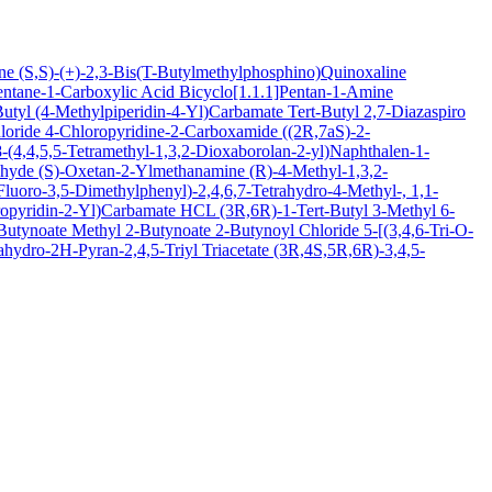
ine
(S,S)-(+)-2,3-Bis(T-Butylmethylphosphino)Quinoxaline
entane-1-Carboxylic Acid
Bicyclo[1.1.1]Pentan-1-Amine
Butyl (4-Methylpiperidin-4-Yl)Carbamate
Tert-Butyl 2,7-Diazaspiro
loride
4-Chloropyridine-2-Carboxamide
((2R,7aS)-2-
(4,4,5,5-Tetramethyl-1,3,2-Dioxaborolan-2-yl)Naphthalen-1-
ehyde
(S)-Oxetan-2-Ylmethanamine
(R)-4-Methyl-1,3,2-
luoro-3,5-Dimethylphenyl)-2,4,6,7-Tetrahydro-4-Methyl-, 1,1-
oropyridin-2-Yl)Carbamate HCL
(3R,6R)-1-Tert-Butyl 3-Methyl 6-
-Butynoate
Methyl 2-Butynoate
2-Butynoyl Chloride
5-[(3,4,6-Tri-O-
hydro-2H-Pyran-2,4,5-Triyl Triacetate
(3R,4S,5R,6R)-3,4,5-