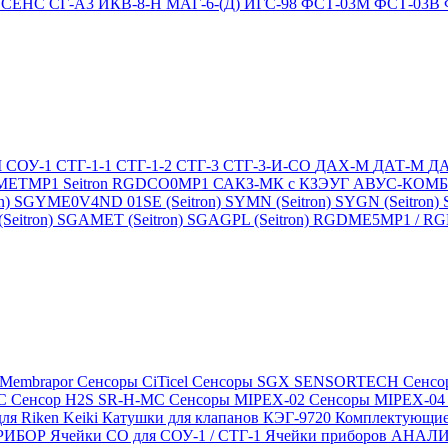
4
СЕНС СГ-А3
ИКВ-8-Н
МАГ-6-(Д)
ИГС-98
ФСТ-03М
ФСТ-03В
М
СОУ-1
СТГ-1-1
СТГ-1-2
СТГ-3
СТГ-3-И-CO
ДАХ-М
ДАТ-М
Д
DMETMP1
Seitron RGDCO0MP1
САКЗ-МК с КЗЭУГ
АВУС-КОМ
n)
SGYME0V4ND 01SE (Seitron)
SYMN (Seitron)
SYGN (Seitron)
eitron)
SGAMET (Seitron)
SGAGPL (Seitron)
RGDME5MP1 / RGDG
 Membrapor
Сенсоры CiTicel
Сенсоры SGX SENSORTECH
Сенсо
MC
Сенсор H2S SR-H-MC
Сенсоры MIPEX-02
Сенсоры MIPEX-0
ля Riken Keiki
Катушки для клапанов КЭГ-9720
Комплектующие
ПРИБОР
Ячейки CO для СОУ-1 / СТГ-1
Ячейки приборов АНА