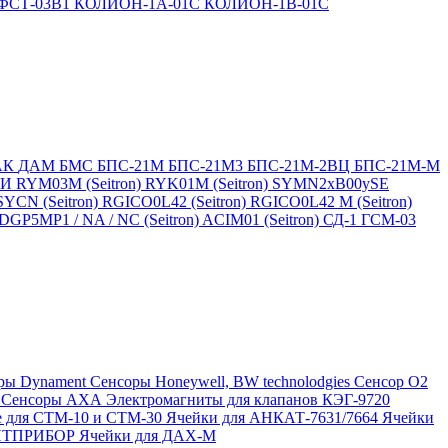
ФСТ-03В1
КОЛИОН-1А-01С
КОЛИОН-1В-01С
АК
ДАМ
БМС
БПС-21М
БПС-21М3
БПС-21М-2ВЦ
БПС-21М-М
БИ
RYM03M (Seitron)
RYK01M (Seitron)
SYMN2хB00ySE
SYCN (Seitron)
RGICO0L42 (Seitron)
RGICO0L42 M (Seitron)
P5MP1 / NA / NC (Seitron)
ACIM01 (Seitron)
СД-1
ГСМ-03
ры Dynament
Сенсоры Honeywell, BW technolodgies
Сенсор O2
4
Сенсоры АХА
Электромагниты для клапанов КЭГ-9720
 для СТМ-10 и СТМ-30
Ячейки для АНКАТ-7631/7664
Ячейки
ЛИТПРИБОР
Ячейки для ДАХ-М