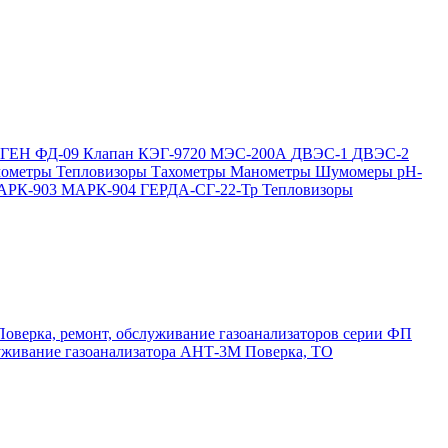
ОГЕН
ФД-09
Клапан КЭГ-9720
МЭС-200А
ДВЭС-1
ДВЭС-2
мометры
Тепловизоры
Тахометры
Манометры
Шумомеры
pH-
АРК-903
МАРК-904
ГЕРДА-СГ-22-Тр
Тепловизоры
Поверка, ремонт, обслуживание газоанализаторов серии ФП
луживание газоанализатора АНТ-3М
Поверка, ТО