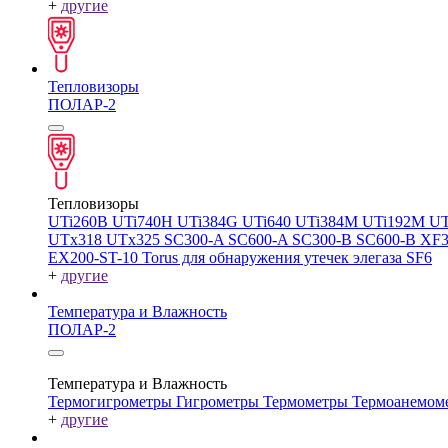
+
другие
Тепловизоры
ПОЛАР-2
Тепловизоры
UTi260В
UTi740H
UTi384G
UTi640
UTi384M
UTi192M
UT
UTx318
UTx325
SC300-A
SC600-A
SC300-B
SC600-B
XF
EX200-ST-10
Torus для обнаружения утечек элегаза SF6
+
другие
Температура и Влажность
ПОЛАР-2
Температура и Влажность
Термогигрометры
Гигрометры
Термометры
Термоанемом
+
другие