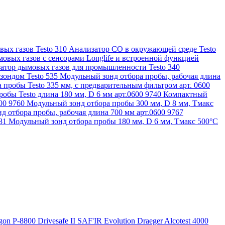
ых газов Testo 310
Анализатор CO в окружающей среде Testo
овых газов с сенсорами Longlife и встроенной функцией
атор дымовых газов для промышленности Testo 340
зондом Testo 535
Модульный зонд отбора пробы, рабочая длина
 пробы Testo 335 мм, с предварительным фильтром арт. 0600
обы Testo длина 180 мм, D 6 мм арт.0600 9740
Компактный
600 9760
Модульный зонд отбора пробы 300 мм, D 8 мм, Tмакс
д отбора пробы, рабочая длина 700 мм арт.0600 9767
781
Модульный зонд отбора пробы 180 мм, D 6 мм, Tмакс 500°С
gon P-8800
Drivesafe II
SAF'IR Evolution
Draeger Alcotest 4000