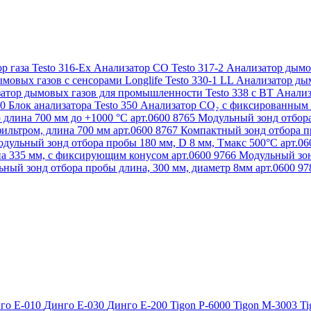
р газа Testo 316-Ex
Анализатор CO Testo 317-2
Анализатор дымов
мовых газов с сенсорами Longlife Testo 330-1 LL
Анализатор дым
атор дымовых газов для промышленности Testo 338 с BT
Анализ
50
Блок анализатора Testo 350
Анализатор СО₂ с фиксированным 
 длина 700 мм до +1000 °С арт.0600 8765
Модульный зонд отбора
ильтром, длина 700 мм арт.0600 8767
Компактный зонд отбора пр
дульный зонд отбора пробы 180 мм, D 8 мм, Tмакс 500°С арт.0
а 335 мм, с фиксирующим конусом арт.0600 9766
Модульный зон
ный зонд отбора пробы длина, 300 мм, диаметр 8мм арт.0600 9
го Е-010
Динго Е-030
Динго Е-200
Tigon P-6000
Tigon M-3003
Ti