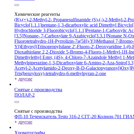
Химические реагенты
(R)-(+)-2-Methyl-2- Propanesulfinamide
(S)-(-)-2-Methyl-2-P
Bicyclo[1.1.1]pentane-1,3-dicarboxylic acid
Dimethyl Bicyclo[
Hydrochloride
3-Fluorobicyclo[1.1.1]Pentane-1-Carboxylic A
[3.5]Nonane- 7-Carboxylate
9-Azabicyclo[3.3.1]Nonane N-O
Fluorotetrahydro-1H-Pyrrolizin-7a(5H)-Yl)Methanol
7-Bromo-2
Yl)Ethynyl)Triisopropylsilane
2'-Fluoro-2'-Deoxyuridine
1-(6-
Dioxathiolane 2,2-Dioxide
5-Bromo-4-Fluoro-1-Methyl-1H-In
Dimethylethyl Ester, (4S)-
4-Chloro-7-Azaindole
Methyl 1-Met
Methylpiperazine-1,3-Dicarboxylate
6-Amino-2-Aza-Spiro[3.3]
Acetyl-2-Acetylamido-2-Deoxy-B-D-Galactopyranosyl)Oxy]P
Tris(benzyloxy)-tetrahydro-6-methylpyran-2-one
+
другие
Снятые с производства
ПОЛАР-2
Снятые с производства
ФП-10
Течеискатель Testo 316-2
СГГ-20
Колион-701
ГИА
+
другие
Хроматографы