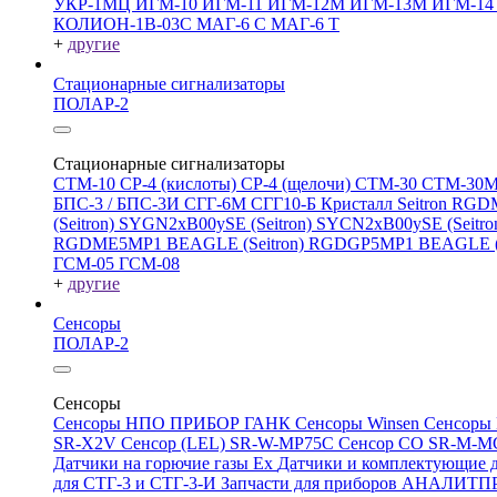
УКР-1МЦ
ИГМ-10
ИГМ-11
ИГМ-12М
ИГМ-13М
ИГМ-1
КОЛИОН-1В-03С
МАГ-6 С
МАГ-6 Т
+
другие
Стационарные сигнализаторы
ПОЛАР-2
Стационарные сигнализаторы
СТМ-10
СР-4 (кислоты)
СР-4 (щелочи)
СТМ-30
СТМ-30
БПС-3 / БПС-3И
СГГ-6М
СГГ10-Б
Кристалл
Seitron RG
(Seitron)
SYGN2xB00ySE (Seitron)
SYCN2xB00ySE (Seitro
RGDME5MP1 BEAGLE (Seitron)
RGDGP5MP1 BEAGLE (S
ГСМ-05
ГСМ-08
+
другие
Сенсоры
ПОЛАР-2
Сенсоры
Сенсоры НПО ПРИБОР ГАНК
Сенсоры Winsen
Сенсоры
SR-X2V
Сенсор (LEL) SR-W-MP75C
Сенсор CO SR-M-
Датчики на горючие газы Ex
Датчики и комплектующие д
для СТГ-3 и СТГ-3-И
Запчасти для приборов АНАЛИТ