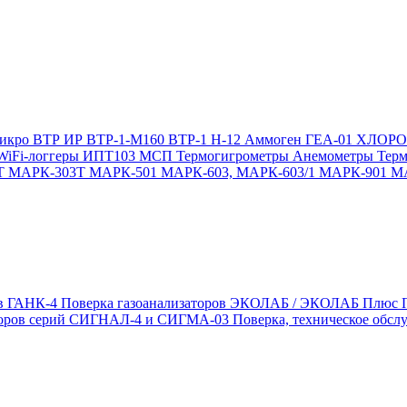
икро
ВТР
ИР
ВТР-1-М160
ВТР-1
Н-12
Аммоген
ГЕА-01
ХЛОР
WiFi-логгеры
ИПТ103 МСП
Термогигрометры
Анемометры
Тер
Т
МАРК-303Т
МАРК-501
МАРК-603, МАРК-603/1
МАРК-901
М
ов ГАНК-4
Поверка газоанализаторов ЭКОЛАБ / ЭКОЛАБ Плюс
заторов серий СИГНАЛ-4 и СИГМА-03
Поверка, техническое обс