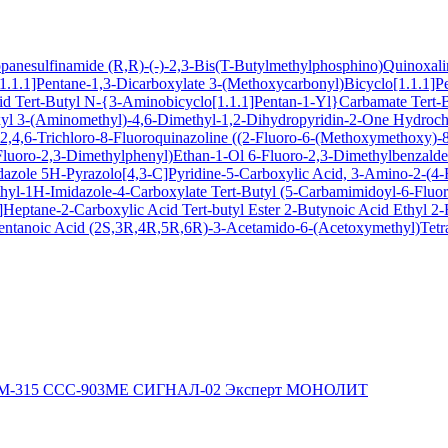
ropanesulfinamide
(R,R)-(-)-2,3-Bis(T-Butylmethylphosphino)Quinoxal
1.1.1]Pentane-1,3-Dicarboxylate
3-(Methoxycarbonyl)Bicyclo[1.1.1]P
cid
Tert-Butyl N-{3-Aminobicyclo[1.1.1]Pentan-1-Yl}Carbamate
Tert-
xyl
3-(Aminomethyl)-4,6-Dimethyl-1,2-Dihydropyridin-2-One Hydroch
,4,6-Trichloro-8-Fluoroquinazoline
((2-Fluoro-6-(Methoxymethoxy)-8-
Fluoro-2,3-Dimethylphenyl)Ethan-1-Ol
6-Fluoro-2,3-Dimethylbenzald
dazole
5H-Pyrazolo[4,3-C]Pyridine-5-Carboxylic Acid, 3-Amino-2-(4-F
hyl-1H-Imidazole-4-Carboxylate
Tert-Butyl (5-Carbamimidoyl-6-Flu
Heptane-2-Carboxylic Acid Tert-butyl Ester
2-Butynoic Acid
Ethyl 2
entanoic Acid
(2S,3R,4R,5R,6R)-3-Acetamido-6-(Acetoxymethyl)Tetra
М-315
ССС-903МЕ
СИГНАЛ-02
Эксперт
МОНОЛИТ