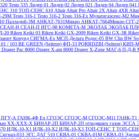
 320
Testo 535
Лидер 01
Лидер 02
Лидер 021
Лидер 04
Лидер 041
ЕНС 310
ТОП-СЕНС 610
Altair
Altair Pro
Altair 2X
Altair 4XR
Alta
-29М
Testo 316-1
Testo 316-2
Testo 316-Ex
Мультигазсенс-М2
Мик
310
Палладий-3М
АНКАТ-7631Микро
АНКАТ-7664Микро
СГГ-
СЕАН-Н
СЕАН-П
ИГС-98
КОМЕТА-М
ЭКОЛАБ
ЭКОЛАБ П
Л-20
Riken Keiki 03
Riken Keiki GX-2009
Riken Keiki GX-3R
Rike
ранит
Корунд
СИГМА-Ех
МСП-Дельта
Родос-05
BW Clip
BW So
101 / 103 BE GREEN (Seitron)
ФП-33
PORRDZBI (Seitron)
КИП-
0
Drager Pac 8000
Drager X-am 8000
Drager X-Zone
МАГ-6 П-Д-В
Т
ПГУ-А
ГАНК-4Ф Ex
СГОЭС
СГОЭС-М
СГОЭС-М11
ГАНК-Т1
нар ХХ-ХХХ-Х
БИНАР-2П
БИНАР-2П отходящих газов
ЭССА
670
ИДК-10-Х1
ИДК-10-Х2
ИДК-10-Х3
ТОП-СЕНС Т
ТОП-СЕН
Сигнал-033
ЭГС
ДАГ 510
СКВА-01
СКВА-01М
СКВА-03
Эдель