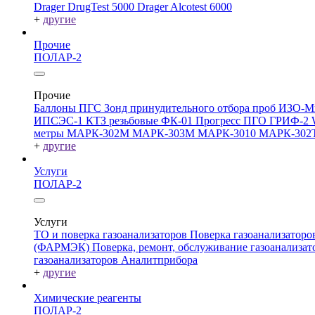
Drager DrugTest 5000
Drager Alcotest 6000
+
другие
Прочие
ПОЛАР-2
Прочие
Баллоны ПГС
Зонд принудительного отбора проб
ИЗО-М
ИПСЭС-1
КТЗ резьбовые
ФК-01 Прогресс
ПГО
ГРИФ-2
метры
МАРК-302М
МАРК-303М
МАРК-3010
МАРК-302
+
другие
Услуги
ПОЛАР-2
Услуги
ТО и поверка газоанализаторов
Поверка газоанализатор
(ФАРМЭК)
Поверка, ремонт, обслуживание газоанали
газоанализаторов Аналитприбора
+
другие
Химические реагенты
ПОЛАР-2