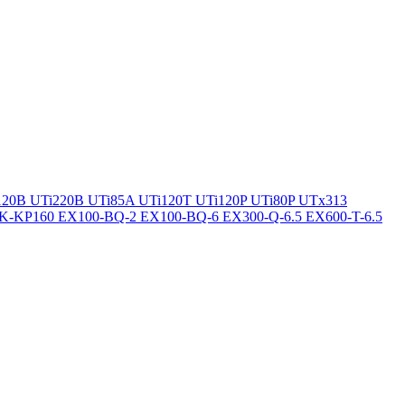
120B
UTi220B
UTi85A
UTi120T
UTi120P
UTi80P
UTx313
K-KP160
EX100-BQ-2
EX100-BQ-6
EX300-Q-6.5
EX600-T-6.5