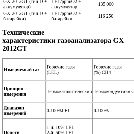
GX-2012GT (тип D +
LEL/ppm/O2 +
135 000
аккумулятор)
аккумулятор
GX-2012GT (тип D +
LEL/ppm/O2 +
116 250
батарейки)
батарейки
Технические
характеристики газоанализатора GX-
2012GT
Горючие газы
Горючие газы
Измеряемый газ
(LEL)
(%) CH4
Принцип
Термокаталитический
Термокондуктивны
измерения
Диапазон
0-100%LEL
0-100%
измерений
1-й: 10% LEL
Пороги
2-й: 50% LEL