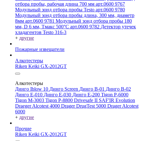
отбора пробы, рабочая длина 700 мм арт.0600 9767
Модульный зонд отбора пробы Testo арт.0600 9780
Модульный зонд отбора пробы длина, 300 мм, диаметр
8мм арт.0600 9781
Модульный зонд отбора пробы 180
мм, D 6 мм, Tмакс 500°С арт.0600 9782
Детектор утечек
хладагентов Testo 316-3
+
другие
Пожарные извещатели
Алкотестеры
Riken Keiki GX-2012GT
Алкотестеры
Динго Iblow 10
Динго Screen
Динго В-01
Динго В-02
Динго Е-010
Динго Е-030
Динго Е-200
Tigon P-6000
Tigon M-3003
Tigon P-8800
Drivesafe II
SAF'IR Evolution
Draeger Alcotest 4000
Drager DrugTest 5000
Drager Alcotest
6000
+
другие
Прочие
Riken Keiki GX-2012GT