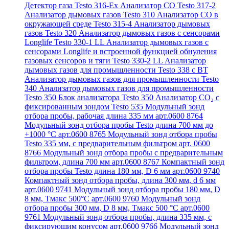
Детектор газа Testo 316-Ex
Анализатор CO Testo 317-2
Анализатор дымовых газов Testo 310
Анализатор CO в
окружающей среде Testo 315-4
Анализатор дымовых
газов Testo 320
Анализатор дымовых газов с сенсорами
Longlife Testo 330-1 LL
Анализатор дымовых газов с
сенсорами Longlife и встроенной функцией обнуления
газовых сенсоров и тяги Testo 330-2 LL
Анализатор
дымовых газов для промышленности Testo 338 с BT
Анализатор дымовых газов для промышленности Testo
340
Анализатор дымовых газов для промышленности
Testo 350
Блок анализатора Testo 350
Анализатор СО₂ с
фиксированным зондом Testo 535
Модульный зонд
отбора пробы, рабочая длина 335 мм арт.0600 8764
Модульный зонд отбора пробы Testo длина 700 мм до
+1000 °С арт.0600 8765
Модульный зонд отбора пробы
Testo 335 мм, с предварительным фильтром арт. 0600
8766
Модульный зонд отбора пробы с предварительным
фильтром, длина 700 мм арт.0600 8767
Компактный зонд
отбора пробы Testo длина 180 мм, D 6 мм арт.0600 9740
Компактный зонд отбора пробы, длина 300 мм, d 6 мм
арт.0600 9741
Модульный зонд отбора пробы 180 мм, D
8 мм, Tмакс 500°С арт.0600 9760
Модульный зонд
отбора пробы 300 мм, D 8 мм, Tмакс 500 °C арт.0600
9761
Модульный зонд отбора пробы, длина 335 мм, с
фиксирующим конусом арт.0600 9766
Модульный зонд