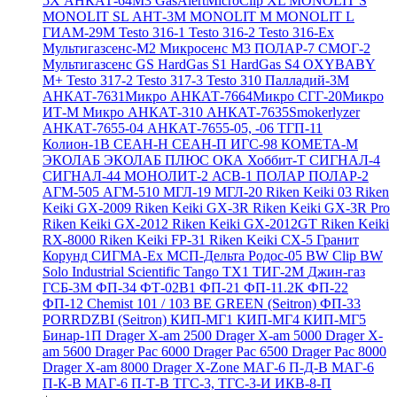
5X
АНКАТ-64М3
GasAlertMicroClip XL
MONOLIT S
MONOLIT SL
АНТ-3М
MONOLIT M
MONOLIT L
ГИАМ-29М
Testo 316-1
Testo 316-2
Testo 316-Ex
Мультигазсенс-М2
Микросенс М3
ПОЛАР-7
СМОГ-2
Мультигазсенс GS
HardGas S1
HardGas S4
OXYBABY
M+
Testo 317-2
Testo 317-3
Testo 310
Палладий-3М
АНКАТ-7631Микро
АНКАТ-7664Микро
СГГ-20Микро
ИТ-М Микро
АНКАТ-310
АНКАТ-7635Smokerlyzer
АНКАТ-7655-04
АНКАТ-7655-05, -06
ТГП-11
Колион-1В
СЕАН-Н
СЕАН-П
ИГС-98
КОМЕТА-М
ЭКОЛАБ
ЭКОЛАБ ПЛЮС
ОКА
Хоббит-Т
СИГНАЛ-4
СИГНАЛ-44
МОНОЛИТ-2
АСВ-1
ПОЛАР
ПОЛАР-2
АГМ-505
АГМ-510
МГЛ-19
МГЛ-20
Riken Keiki 03
Riken
Keiki GX-2009
Riken Keiki GX-3R
Riken Keiki GX-3R Pro
Riken Keiki GX-2012
Riken Keiki GX-2012GT
Riken Keiki
RX-8000
Riken Keiki FP-31
Riken Keiki CX-5
Гранит
Корунд
СИГМА-Ех
МСП-Дельта
Родос-05
BW Clip
BW
Solo
Industrial Scientific Tango TX1
ТИГ-2М
Джин-газ
ГСБ-3М
ФП-34
ФТ-02В1
ФП-21
ФП-11.2К
ФП-22
ФП-12
Chemist 101 / 103 BE GREEN (Seitron)
ФП-33
PORRDZBI (Seitron)
КИП-МГ1
КИП-МГ4
КИП-МГ5
Бинар-1П
Drager X-am 2500
Drager X-am 5000
Drager X-
am 5600
Drager Pac 6000
Drager Pac 6500
Drager Pac 8000
Drager X-am 8000
Drager X-Zone
МАГ-6 П-Д-В
МАГ-6
П-К-В
МАГ-6 П-Т-В
ТГС-3, ТГС-3-И
ИКВ-8-П