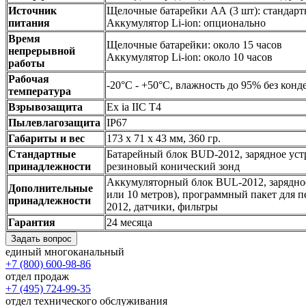
Источник
Щелочные батарейки АА (3 шт): стандарт
питания
Аккумулятор Li-ion: опционально
Время
Щелочные батарейки: около 15 часов
непрерывной
Аккумулятор Li-ion: около 10 часов
работы
Рабочая
-20°C - +50°C, влажность до 95% без 
температура
Взрывозащита
Ex ia IIC T4
Пылевлагозащита
IP67
Габариты и вес
173 x 71 x 43 мм, 360 гр.
Стандартные
Батарейный блок BUD-2012, зарядное уст
принадлежности
резиновый конический зонд
Аккумуляторный блок BUL-2012, зарядное
Дополнительные
или 10 метров), программный пакет для 
принадлежности
2012, датчики, фильтры
Гарантия
24 месяца
Задать вопрос
единый многоканальный
+7 (800) 600-98-86
отдел продаж
+7 (495) 724-99-35
отдел технического обслуживания