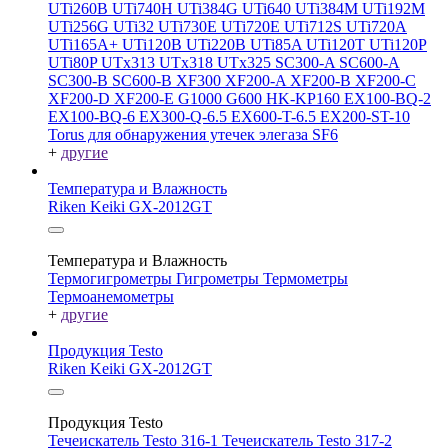
UTi260В
UTi740H
UTi384G
UTi640
UTi384M
UTi192M
UTi256G
UTi32
UTi730E
UTi720E
UTi712S
UTi720A
UTi165A+
UTi120B
UTi220B
UTi85A
UTi120T
UTi120P
UTi80P
UTx313
UTx318
UTx325
SC300-A
SC600-A
SC300-B
SC600-B
XF300
XF200-A
XF200-B
XF200-C
XF200-D
XF200-E
G1000
G600
HK-KP160
EX100-BQ-2
EX100-BQ-6
EX300-Q-6.5
EX600-T-6.5
EX200-ST-10
Torus для обнаружения утечек элегаза SF6
+
другие
Температура и Влажность
Riken Keiki GX-2012GT
Температура и Влажность
Термогигрометры
Гигрометры
Термометры
Термоанемометры
+
другие
Продукция Testo
Riken Keiki GX-2012GT
Продукция Testo
Течеискатель Testo 316-1
Течеискатель Testo 317-2