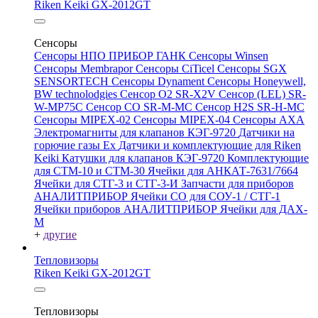
Riken Keiki GX-2012GT
Сенсоры
Сенсоры НПО ПРИБОР ГАНК
Сенсоры Winsen
Сенсоры Membrapor
Сенсоры CiTicel
Сенсоры SGX
SENSORTECH
Сенсоры Dynament
Сенсоры Honeywell,
BW technolodgies
Сенсор O2 SR-X2V
Сенсор (LEL) SR-
W-MP75C
Сенсор CO SR-M-MC
Сенсор H2S SR-H-MC
Сенсоры MIPEX-02
Сенсоры MIPEX-04
Сенсоры АХА
Электромагниты для клапанов КЭГ-9720
Датчики на
горючие газы Ex
Датчики и комплектующие для Riken
Keiki
Катушки для клапанов КЭГ-9720
Комплектующие
для СТМ-10 и СТМ-30
Ячейки для АНКАТ-7631/7664
Ячейки для СТГ-3 и СТГ-3-И
Запчасти для приборов
АНАЛИТПРИБОР
Ячейки CO для СОУ-1 / СТГ-1
Ячейки приборов АНАЛИТПРИБОР
Ячейки для ДАХ-
М
+
другие
Тепловизоры
Riken Keiki GX-2012GT
Тепловизоры