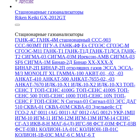
+
другие
Стационарные газоанализаторы
Riken Keiki GX-2012GT
Стационарные газоанализаторы
ГАНК-4С
ГАНК-4М стационарный
ССС-903
ССС-903МТ
ПГУ-А
ГАНК-4Ф Ex
СГОЭС
СГОЭС-М
СГОЭС-М11
ГАНК-Т1
ГАНК-Т1Д
ГАНК-Т1ДСА
ГАНК-
Т2
СИГМА-03
СИГМА-03М
Ирексон-АМВ
СИГМА-03
SF6
СИГМА-1М
Бинар-2Д
Бинар ХХ-ХХХ-Х
БИНАР-2П
БИНАР-2П отходящих газов
ЭССА
ЭССА-
М/3
MONOLIT XL
ГАММА-100
АКВТ-01, -02, -03
АНКАТ-410
АНКАТ-500
АНКАТ-7655-02, -03
АНКАТ-7670
ИДК-10-Х1
ИДК-10-Х2
ИДК-10-Х3
ТОП-
СЕНС Т
ТОП-СЕНС 4100G
ТОП-СЕНС 4100S
ТОП-
СЕНС 500
ТОП-СЕНС 1000
ТОП-СЕНС 10N
ТОП-
СЕНС F
ТОП-СЕНС N
Сигнал-03
Сигнал-033
ЭГС
ДАГ
510
СКВА-01
СКВА-01М
СКВА-03
Эдельвейс СТ
ГСО-2
АГ 0011 (AG 0011)
АГ 0012 (AG 0012)
УКР-1МЦ
ИГМ-10
ИГМ-11
ИГМ-12М
ИГМ-13М
ИГМ-14
СЕНС
СГ-А3
ИКВ-8-Н
МАГ-6-(Д)
ИГС-98
ФСТ-03М
ФСТ-03В
ФСТ-03В1
КОЛИОН-1А-01С
КОЛИОН-1В-01С
КОЛИОН-1В-03С
МАГ-6 С
МАГ-6 Т