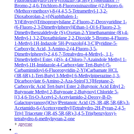
Fluorotetrahydro-1H-Pyrrolizin-7a(5H)-Yl)Methanol
7-
Bromo-2,4,6-Trichloro-8-Fluoroquinazoline
((2-Fluoro-6-
(Methoxymethoxy)-8-(4,4,5,5-Tetramethyl-1,3,2-
Dioxaborolan-2-yl)Naphthalen-1-
Yl)Ethynyl)Triisopropylsilane
2'-Fluoro-2'-Deoxyuridine
1-
(6-Fluoro-2,3-Dimethylphenyl)Ethan-1-Ol
6-Fluoro-2,3-
Dimethylbenzaldehyde
(S)-Oxetan-2-Ylmethanamine
(R)-4-
Methyl-1,3,2-Dioxathiolane 2,2-Dioxide
5-Bromo-4-Fluoro-
1-Methyl-1H-Indazole
5H-Pyrazolo[4,3-C]Pyridine-5-
Carboxylic Acid, 3-Amino-2-(4-Fluoro-3,5-
Dimethylphenyl)-2,4,6,7-Tetrahydro-4-Methyl-, 1,1-
Dimethylethyl Ester, (4S)-
4-Chloro-7-Azaindole
Methyl 1-
Methyl-1H-Imidazole-4-Carboxylate
Tert-Butyl (5-
Carbamimidoyl-6-Fluoropyridin-2-Yl)Carbamate HCL
(3R,6R)-1-Tert-Butyl 3-Methyl 6-Methylpiperazine-1,3-
Dicarboxylate
6-Amino-2-Aza-Spiro[3.3]Heptane-2-
Carboxylic Acid Tert-butyl Ester
2-Butynoic Acid
Ethyl 2-
Butynoate
Methyl 2-Butynoate
2-Butynoyl Chloride
5-
[(3,4,6-Tri-O-Acetyl-2-Acetylamido-2-Deoxy-B-D-
Galactopyranosyl)Oxy]Pentanoic Acid
(2S,3R,4R,5R,6R)-3-
Acetamido-6-(Acetoxymethyl)Tetrahydro-2H-Pyran-2,4,5-
Triyl Triacetate
(3R,4S,5R,6R)-3,4,5-Tris(benzyloxy)-
tetrahydro-6-methylpyran-2-one
+
другие