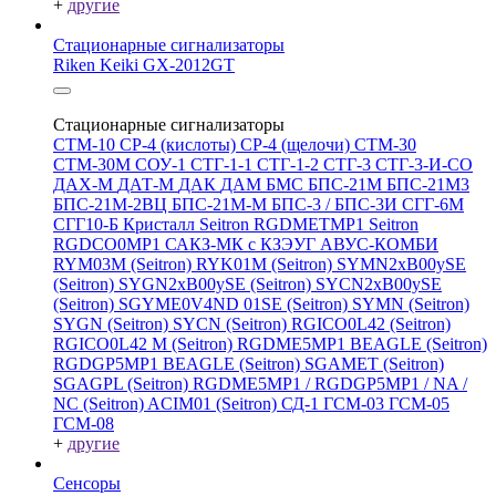
+
другие
Стационарные сигнализаторы
Riken Keiki GX-2012GT
Стационарные сигнализаторы
СТМ-10
СР-4 (кислоты)
СР-4 (щелочи)
СТМ-30
СТМ-30М
СОУ-1
СТГ-1-1
СТГ-1-2
СТГ-3
СТГ-3-И-CO
ДАХ-М
ДАТ-М
ДАК
ДАМ
БМС
БПС-21М
БПС-21М3
БПС-21М-2ВЦ
БПС-21М-М
БПС-3 / БПС-3И
СГГ-6М
СГГ10-Б
Кристалл
Seitron RGDMETMP1
Seitron
RGDCO0MP1
САКЗ-МК с КЗЭУГ
АВУС-КОМБИ
RYM03M (Seitron)
RYK01M (Seitron)
SYMN2хB00ySE
(Seitron)
SYGN2xB00ySE (Seitron)
SYCN2xB00ySE
(Seitron)
SGYME0V4ND 01SE (Seitron)
SYMN (Seitron)
SYGN (Seitron)
SYCN (Seitron)
RGICO0L42 (Seitron)
RGICO0L42 M (Seitron)
RGDME5MP1 BEAGLE (Seitron)
RGDGP5MP1 BEAGLE (Seitron)
SGAMET (Seitron)
SGAGPL (Seitron)
RGDME5MP1 / RGDGP5MP1 / NA /
NC (Seitron)
ACIM01 (Seitron)
СД-1
ГСМ-03
ГСМ-05
ГСМ-08
+
другие
Сенсоры