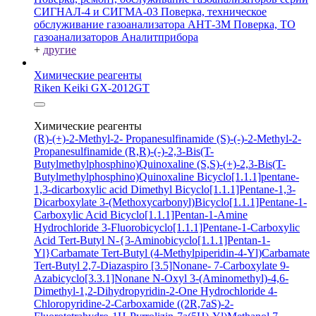
СИГНАЛ-4 и СИГМА-03
Поверка, техническое
обслуживание газоанализатора АНТ-3М
Поверка, ТО
газоанализаторов Аналитприбора
+
другие
Химические реагенты
Riken Keiki GX-2012GT
Химические реагенты
(R)-(+)-2-Methyl-2- Propanesulfinamide
(S)-(-)-2-Methyl-2-
Propanesulfinamide
(R,R)-(-)-2,3-Bis(T-
Butylmethylphosphino)Quinoxaline
(S,S)-(+)-2,3-Bis(T-
Butylmethylphosphino)Quinoxaline
Bicyclo[1.1.1]pentane-
1,3-dicarboxylic acid
Dimethyl Bicyclo[1.1.1]Pentane-1,3-
Dicarboxylate
3-(Methoxycarbonyl)Bicyclo[1.1.1]Pentane-1-
Carboxylic Acid
Bicyclo[1.1.1]Pentan-1-Amine
Hydrochloride
3-Fluorobicyclo[1.1.1]Pentane-1-Carboxylic
Acid
Tert-Butyl N-{3-Aminobicyclo[1.1.1]Pentan-1-
Yl}Carbamate
Tert-Butyl (4-Methylpiperidin-4-Yl)Carbamate
Tert-Butyl 2,7-Diazaspiro [3.5]Nonane- 7-Carboxylate
9-
Azabicyclo[3.3.1]Nonane N-Oxyl
3-(Aminomethyl)-4,6-
Dimethyl-1,2-Dihydropyridin-2-One Hydrochloride
4-
Chloropyridine-2-Carboxamide
((2R,7aS)-2-