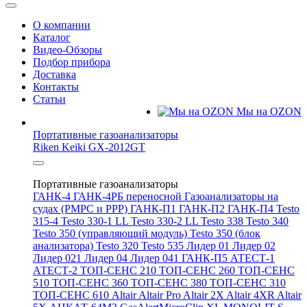
О компании
Каталог
Видео-Обзоры
Подбор прибора
Доставка
Контакты
Статьи
Мы на OZON
Портативные газоанализаторы
Riken Keiki GX-2012GT
Портативные газоанализаторы
ГАНК-4
ГАНК-4РБ переносной
Газоанализаторы на
судах (РМРС и РРР)
ГАНК-П1
ГАНК-П2
ГАНК-П4
Testo
315-4
Testo 330-1 LL
Testo 330-2 LL
Testo 338
Testo 340
Testo 350 (управляющий модуль)
Testo 350 (блок
анализатора)
Testo 320
Testo 535
Лидер 01
Лидер 02
Лидер 021
Лидер 04
Лидер 041
ГАНК-П5
АТЕСТ-1
АТЕСТ-2
ТОП-СЕНС 210
ТОП-СЕНС 260
ТОП-СЕНС
510
ТОП-СЕНС 360
ТОП-СЕНС 380
ТОП-СЕНС 310
ТОП-СЕНС 610
Altair
Altair Pro
Altair 2X
Altair 4XR
Altair