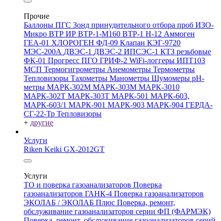
Прочие
Баллоны ПГС
Зонд принудительного отбора проб
ИЗО-
Микро
ВТР
ИР
ВТР-1-М160
ВТР-1
Н-12
Аммоген
ГЕА-01
ХЛОРОГЕН
ФД-09
Клапан КЭГ-9720
МЭС-200А
ДВЭС-1
ДВЭС-2
ИПСЭС-1
КТЗ резьбовые
ФК-01 Прогресс
ПГО
ГРИФ-2
WiFi-логгеры
ИПТ103
МСП
Термогигрометры
Анемометры
Термометры
Тепловизоры
Тахометры
Манометры
Шумомеры
pH-
метры
МАРК-302М
МАРК-303М
МАРК-3010
МАРК-302Т
МАРК-303Т
МАРК-501
МАРК-603,
МАРК-603/1
МАРК-901
МАРК-903
МАРК-904
ГЕРДА-
СГ-22-Тр
Тепловизоры
+
другие
Услуги
Riken Keiki GX-2012GT
Услуги
ТО и поверка газоанализаторов
Поверка
газоанализаторов ГАНК-4
Поверка газоанализаторов
ЭКОЛАБ / ЭКОЛАБ Плюс
Поверка, ремонт,
обслуживание газоанализаторов серии ФП (ФАРМЭК)
Поверка, ремонт, обслуживание газоанализаторов серий