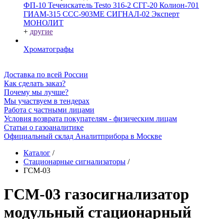
ФП-10
Течеискатель Testo 316-2
СГГ-20
Колион-701
ГИАМ-315
ССС-903МЕ
СИГНАЛ-02
Эксперт
МОНОЛИТ
+
другие
Хроматографы
Доставка по всей России
Как сделать заказ?
Почему мы лучше?
Мы участвуем в тендерах
Работа с частными лицами
Условия возврата покупателям - физическим лицам
Статьи о газоаналитике
Официальный склад Аналитприбора в Москве
Каталог
/
Стационарные сигнализаторы
/
ГСМ-03
ГСМ-03 газосигнализатор
модульный стационарный