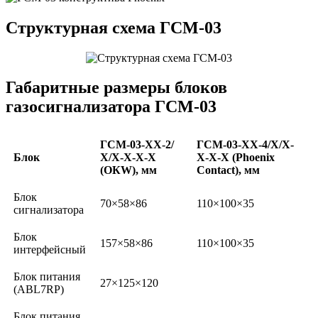
Структурная схема ГСМ-03
Габаритные размеры блоков
газосигнализатора ГСМ-03
ГСМ-03-ХХ-2/
ГСМ-03-ХХ-4/X/Х-
Блок
Х/Х-Х-Х-Х
Х-Х-X (Phoenix
(ОКW), мм
Contact), мм
Блок
70×58×86
110×100×35
сигнализатора
Блок
157×58×86
110×100×35
интерфейсный
Блок питания
27×125×120
(ABL7RP)
Блок питания