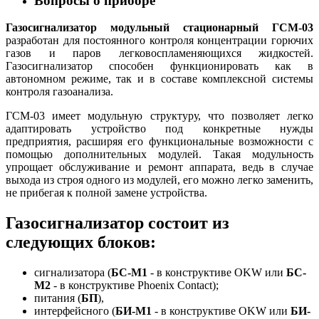
Вопросы о приборе
Газосигнализатор модульный стационарный ГСМ-03
разработан для постоянного контроля концентрации горючих
газов и паров легковоспламеняющихся жидкостей.
Газосигнализатор способен функционировать как в
автономном режиме, так и в составе комплексной системы
контроля газоанализа.
ГСМ-03 имеет модульную структуру, что позволяет легко
адаптировать устройство под конкретные нужды
предприятия, расширяя его функциональные возможности с
помощью дополнительных модулей. Такая модульность
упрощает обслуживание и ремонт аппарата, ведь в случае
выхода из строя одного из модулей, его можно легко заменить,
не прибегая к полной замене устройства.
Газосигнализатор состоит из
следующих блоков:
сигнализатора (
БС-М1
- в конструктиве OKW или
БС-
М2
- в конструктиве Phoenix Contact);
питания (
БП
),
интерфейсного (
БИ-М1
- в конструктиве OKW или
БИ-