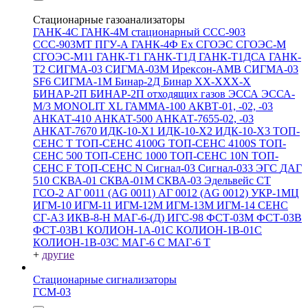
Стационарные газоанализаторы
ГАНК-4С
ГАНК-4М стационарный
ССС-903
ССС-903МТ
ПГУ-А
ГАНК-4Ф Ex
СГОЭС
СГОЭС-М
СГОЭС-М11
ГАНК-Т1
ГАНК-Т1Д
ГАНК-Т1ДСА
ГАНК-
Т2
СИГМА-03
СИГМА-03М
Ирексон-АМВ
СИГМА-03
SF6
СИГМА-1М
Бинар-2Д
Бинар ХХ-ХХХ-Х
БИНАР-2П
БИНАР-2П отходящих газов
ЭССА
ЭССА-
М/3
MONOLIT XL
ГАММА-100
АКВТ-01, -02, -03
АНКАТ-410
АНКАТ-500
АНКАТ-7655-02, -03
АНКАТ-7670
ИДК-10-Х1
ИДК-10-Х2
ИДК-10-Х3
ТОП-
СЕНС Т
ТОП-СЕНС 4100G
ТОП-СЕНС 4100S
ТОП-
СЕНС 500
ТОП-СЕНС 1000
ТОП-СЕНС 10N
ТОП-
СЕНС F
ТОП-СЕНС N
Сигнал-03
Сигнал-033
ЭГС
ДАГ
510
СКВА-01
СКВА-01М
СКВА-03
Эдельвейс СТ
ГСО-2
АГ 0011 (AG 0011)
АГ 0012 (AG 0012)
УКР-1МЦ
ИГМ-10
ИГМ-11
ИГМ-12М
ИГМ-13М
ИГМ-14
СЕНС
СГ-А3
ИКВ-8-Н
МАГ-6-(Д)
ИГС-98
ФСТ-03М
ФСТ-03В
ФСТ-03В1
КОЛИОН-1А-01С
КОЛИОН-1В-01С
КОЛИОН-1В-03С
МАГ-6 С
МАГ-6 Т
+
другие
Стационарные сигнализаторы
ГСМ-03