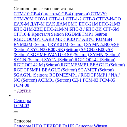
Стационарные сигнализаторы
СТМ-10
СР-4 (кислоты)
СР-4 (щелочи)
СТМ-30
СТМ-30М
СОУ-1
СТГ-1-1
СТГ-1-2
СТГ-3
СТГ-3-И-CO
ДАХ-М
ДАТ-М
ДАК
ДАМ
БМС
БПС-21М
БПС-21М3
БПС-21М-2ВЦ
БПС-21М-М
БПС-3 / БПС-3И
СГГ-6М
СГГ10-Б
Кристалл
Seitron RGDMETMP1
Seitron
RGDCO0MP1
САКЗ-МК с КЗЭУГ
АВУС-КОМБИ
RYM03M (Seitron)
RYK01M (Seitron)
SYMN2хB00ySE
(Seitron)
SYGN2xB00ySE (Seitron)
SYCN2xB00ySE
(Seitron)
SGYME0V4ND 01SE (Seitron)
SYMN (Seitron)
SYGN (Seitron)
SYCN (Seitron)
RGICO0L42 (Seitron)
RGICO0L42 M (Seitron)
RGDME5MP1 BEAGLE (Seitron)
RGDGP5MP1 BEAGLE (Seitron)
SGAMET (Seitron)
SGAGPL (Seitron)
RGDME5MP1 / RGDGP5MP1 / NA /
NC (Seitron)
ACIM01 (Seitron)
СД-1
ГСМ-03
ГСМ-05
ГСМ-08
+
другие
Сенсоры
ГСМ-03
Сенсоры
Сенсоры НПО ПРИБОР ГАНК
Сенсоры Winsen