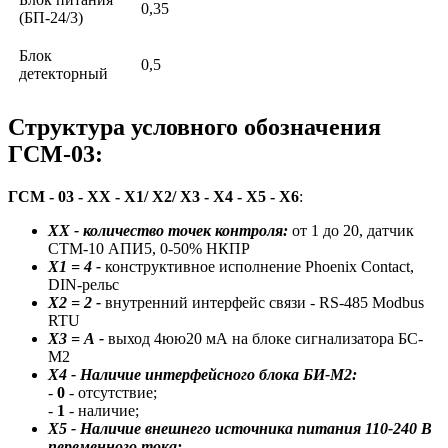
0,35
(БП-24/3)
Блок
0,5
детекторный
Структура условного обозначения
ГСМ-03:
ГСМ - 03 - XX - Х1/ Х2/ Х3 - Х4 - Х5 - Х6
:
ХX - количество точек контроля:
от 1 до 20, датчик
СТМ-10 АПИ5, 0-50% НКПР
Х1 = 4 -
конструктивное исполнение Phoenix Contact,
DIN-рельс
Х2
= 2 -
внутренний интерфейс связи - RS-485 Modbus
RTU
Х3 = А -
выход 4юю20 мА на блоке сигнализатора БС-
М2
Х4 - Наличие интерфейсного блока БИ-М2:
-
0
- отсутствие;
-
1
- наличие;
Х5 - Наличие внешнего источника питания 110-240 В
переменного тока: