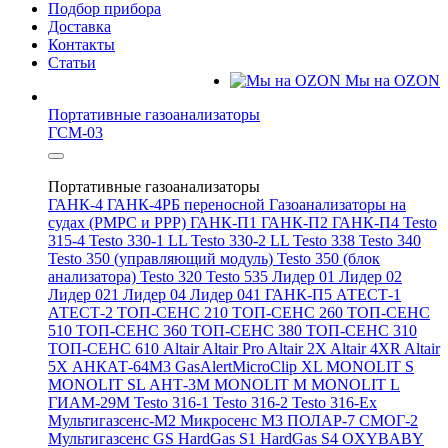
Подбор прибора
Доставка
Контакты
Статьи
Мы на OZON
Портативные газоанализаторы
ГСМ-03
Портативные газоанализаторы
ГАНК-4
ГАНК-4РБ переносной
Газоанализаторы на
судах (РМРС и РРР)
ГАНК-П1
ГАНК-П2
ГАНК-П4
Testo
315-4
Testo 330-1 LL
Testo 330-2 LL
Testo 338
Testo 340
Testo 350 (управляющий модуль)
Testo 350 (блок
анализатора)
Testo 320
Testo 535
Лидер 01
Лидер 02
Лидер 021
Лидер 04
Лидер 041
ГАНК-П5
АТЕСТ-1
АТЕСТ-2
ТОП-СЕНС 210
ТОП-СЕНС 260
ТОП-СЕНС
510
ТОП-СЕНС 360
ТОП-СЕНС 380
ТОП-СЕНС 310
ТОП-СЕНС 610
Altair
Altair Pro
Altair 2X
Altair 4XR
Altair
5X
АНКАТ-64М3
GasAlertMicroClip XL
MONOLIT S
MONOLIT SL
АНТ-3М
MONOLIT M
MONOLIT L
ГИАМ-29М
Testo 316-1
Testo 316-2
Testo 316-Ex
Мультигазсенс-М2
Микросенс М3
ПОЛАР-7
СМОГ-2
Мультигазсенс GS
HardGas S1
HardGas S4
OXYBABY