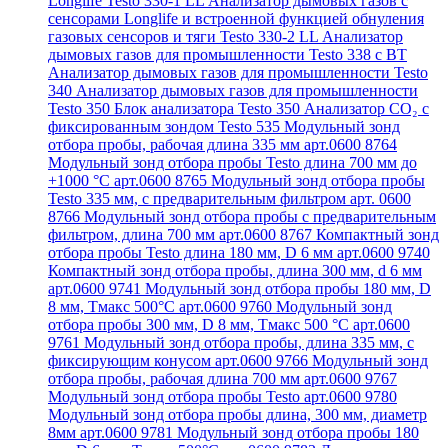
Longlife Testo 330-1 LL
Анализатор дымовых газов с
сенсорами Longlife и встроенной функцией обнуления
газовых сенсоров и тяги Testo 330-2 LL
Анализатор
дымовых газов для промышленности Testo 338 с BT
Анализатор дымовых газов для промышленности Testo
340
Анализатор дымовых газов для промышленности
Testo 350
Блок анализатора Testo 350
Анализатор СО₂ с
фиксированным зондом Testo 535
Модульный зонд
отбора пробы, рабочая длина 335 мм арт.0600 8764
Модульный зонд отбора пробы Testo длина 700 мм до
+1000 °С арт.0600 8765
Модульный зонд отбора пробы
Testo 335 мм, с предварительным фильтром арт. 0600
8766
Модульный зонд отбора пробы с предварительным
фильтром, длина 700 мм арт.0600 8767
Компактный зонд
отбора пробы Testo длина 180 мм, D 6 мм арт.0600 9740
Компактный зонд отбора пробы, длина 300 мм, d 6 мм
арт.0600 9741
Модульный зонд отбора пробы 180 мм, D
8 мм, Tмакс 500°С арт.0600 9760
Модульный зонд
отбора пробы 300 мм, D 8 мм, Tмакс 500 °C арт.0600
9761
Модульный зонд отбора пробы, длина 335 мм, с
фиксирующим конусом арт.0600 9766
Модульный зонд
отбора пробы, рабочая длина 700 мм арт.0600 9767
Модульный зонд отбора пробы Testo арт.0600 9780
Модульный зонд отбора пробы длина, 300 мм, диаметр
8мм арт.0600 9781
Модульный зонд отбора пробы 180