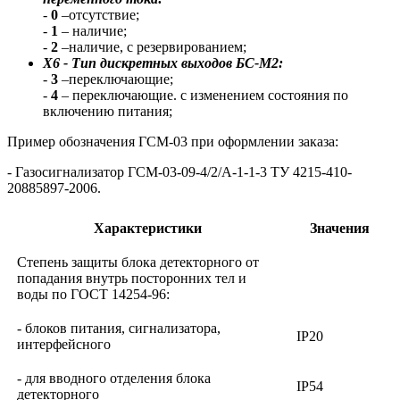
-
0
–отсутствие;
-
1
– наличие;
-
2
–наличие, с резервированием;
Х6 - Тип дискретных выходов БС-М2:
-
3
–переключающие;
-
4
– переключающие. с изменением состояния по
включению питания;
Пример обозначения ГСМ-03 при оформлении заказа:
- Газосигнализатор ГСМ-03-09-4/2/А-1-1-3 ТУ 4215-410-
20885897-2006.
Характеристики
Значения
Степень защиты блока детекторного от
попадания внутрь посторонних тел и
воды по ГОСТ 14254-96:
- блоков питания, сигнализатора,
IP20
интерфейсного
- для вводного отделения блока
IP54
детекторного