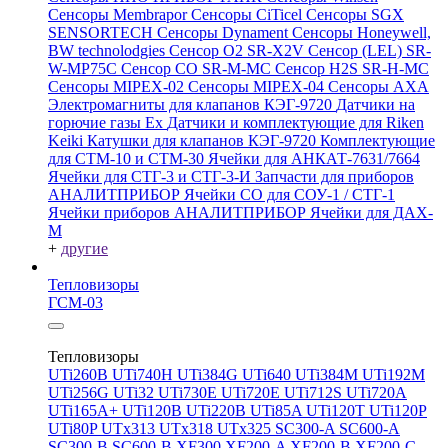
Сенсоры Membrapor
Сенсоры CiTicel
Сенсоры SGX
SENSORTECH
Сенсоры Dynament
Сенсоры Honeywell,
BW technolodgies
Сенсор O2 SR-X2V
Сенсор (LEL) SR-
W-MP75C
Сенсор CO SR-M-MC
Сенсор H2S SR-H-MC
Сенсоры MIPEX-02
Сенсоры MIPEX-04
Сенсоры АХА
Электромагниты для клапанов КЭГ-9720
Датчики на
горючие газы Ex
Датчики и комплектующие для Riken
Keiki
Катушки для клапанов КЭГ-9720
Комплектующие
для СТМ-10 и СТМ-30
Ячейки для АНКАТ-7631/7664
Ячейки для СТГ-3 и СТГ-3-И
Запчасти для приборов
АНАЛИТПРИБОР
Ячейки CO для СОУ-1 / СТГ-1
Ячейки приборов АНАЛИТПРИБОР
Ячейки для ДАХ-
М
+
другие
Тепловизоры
ГСМ-03
Тепловизоры
UTi260В
UTi740H
UTi384G
UTi640
UTi384M
UTi192M
UTi256G
UTi32
UTi730E
UTi720E
UTi712S
UTi720A
UTi165A+
UTi120B
UTi220B
UTi85A
UTi120T
UTi120P
UTi80P
UTx313
UTx318
UTx325
SC300-A
SC600-A
SC300-B
SC600-B
XF300
XF200-A
XF200-B
XF200-C