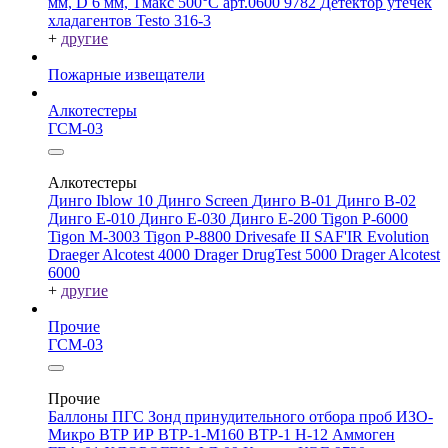
мм, D 6 мм, Tмакс 500°С арт.0600 9782
Детектор утечек
хладагентов Testo 316-3
+
другие
Пожарные извещатели
Алкотестеры
ГСМ-03
Алкотестеры
Динго Iblow 10
Динго Screen
Динго В-01
Динго В-02
Динго Е-010
Динго Е-030
Динго Е-200
Tigon P-6000
Tigon M-3003
Tigon P-8800
Drivesafe II
SAF'IR Evolution
Draeger Alcotest 4000
Drager DrugTest 5000
Drager Alcotest
6000
+
другие
Прочие
ГСМ-03
Прочие
Баллоны ПГС
Зонд принудительного отбора проб
ИЗО-
Микро
ВТР
ИР
ВТР-1-М160
ВТР-1
Н-12
Аммоген