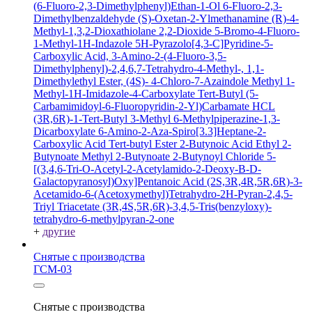
(6-Fluoro-2,3-Dimethylphenyl)Ethan-1-Ol
6-Fluoro-2,3-
Dimethylbenzaldehyde
(S)-Oxetan-2-Ylmethanamine
(R)-4-
Methyl-1,3,2-Dioxathiolane 2,2-Dioxide
5-Bromo-4-Fluoro-
1-Methyl-1H-Indazole
5H-Pyrazolo[4,3-C]Pyridine-5-
Carboxylic Acid, 3-Amino-2-(4-Fluoro-3,5-
Dimethylphenyl)-2,4,6,7-Tetrahydro-4-Methyl-, 1,1-
Dimethylethyl Ester, (4S)-
4-Chloro-7-Azaindole
Methyl 1-
Methyl-1H-Imidazole-4-Carboxylate
Tert-Butyl (5-
Carbamimidoyl-6-Fluoropyridin-2-Yl)Carbamate HCL
(3R,6R)-1-Tert-Butyl 3-Methyl 6-Methylpiperazine-1,3-
Dicarboxylate
6-Amino-2-Aza-Spiro[3.3]Heptane-2-
Carboxylic Acid Tert-butyl Ester
2-Butynoic Acid
Ethyl 2-
Butynoate
Methyl 2-Butynoate
2-Butynoyl Chloride
5-
[(3,4,6-Tri-O-Acetyl-2-Acetylamido-2-Deoxy-B-D-
Galactopyranosyl)Oxy]Pentanoic Acid
(2S,3R,4R,5R,6R)-3-
Acetamido-6-(Acetoxymethyl)Tetrahydro-2H-Pyran-2,4,5-
Triyl Triacetate
(3R,4S,5R,6R)-3,4,5-Tris(benzyloxy)-
tetrahydro-6-methylpyran-2-one
+
другие
Снятые с производства
ГСМ-03
Снятые с производства