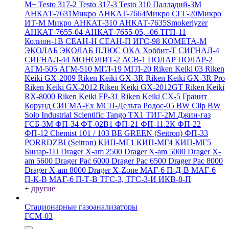
M+
Testo 317-2
Testo 317-3
Testo 310
Палладий-3М
АНКАТ-7631Микро
АНКАТ-7664Микро
СГГ-20Микро
ИТ-М Микро
АНКАТ-310
АНКАТ-7635Smokerlyzer
АНКАТ-7655-04
АНКАТ-7655-05, -06
ТГП-11
Колион-1В
СЕАН-Н
СЕАН-П
ИГС-98
КОМЕТА-М
ЭКОЛАБ
ЭКОЛАБ ПЛЮС
ОКА
Хоббит-Т
СИГНАЛ-4
СИГНАЛ-44
МОНОЛИТ-2
АСВ-1
ПОЛАР
ПОЛАР-2
АГМ-505
АГМ-510
МГЛ-19
МГЛ-20
Riken Keiki 03
Riken
Keiki GX-2009
Riken Keiki GX-3R
Riken Keiki GX-3R Pro
Riken Keiki GX-2012
Riken Keiki GX-2012GT
Riken Keiki
RX-8000
Riken Keiki FP-31
Riken Keiki CX-5
Гранит
Корунд
СИГМА-Ех
МСП-Дельта
Родос-05
BW Clip
BW
Solo
Industrial Scientific Tango TX1
ТИГ-2М
Джин-газ
ГСБ-3М
ФП-34
ФТ-02В1
ФП-21
ФП-11.2К
ФП-22
ФП-12
Chemist 101 / 103 BE GREEN (Seitron)
ФП-33
PORRDZBI (Seitron)
КИП-МГ1
КИП-МГ4
КИП-МГ5
Бинар-1П
Drager X-am 2500
Drager X-am 5000
Drager X-
am 5600
Drager Pac 6000
Drager Pac 6500
Drager Pac 8000
Drager X-am 8000
Drager X-Zone
МАГ-6 П-Д-В
МАГ-6
П-К-В
МАГ-6 П-Т-В
ТГС-3, ТГС-3-И
ИКВ-8-П
+
другие
Стационарные газоанализаторы
ГСМ-03