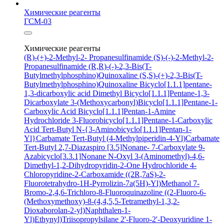
Химические реагенты
ГСМ-03
Химические реагенты
(R)-(+)-2-Methyl-2- Propanesulfinamide
(S)-(-)-2-Methyl-2-
Propanesulfinamide
(R,R)-(-)-2,3-Bis(T-
Butylmethylphosphino)Quinoxaline
(S,S)-(+)-2,3-Bis(T-
Butylmethylphosphino)Quinoxaline
Bicyclo[1.1.1]pentane-
1,3-dicarboxylic acid
Dimethyl Bicyclo[1.1.1]Pentane-1,3-
Dicarboxylate
3-(Methoxycarbonyl)Bicyclo[1.1.1]Pentane-1-
Carboxylic Acid
Bicyclo[1.1.1]Pentan-1-Amine
Hydrochloride
3-Fluorobicyclo[1.1.1]Pentane-1-Carboxylic
Acid
Tert-Butyl N-{3-Aminobicyclo[1.1.1]Pentan-1-
Yl}Carbamate
Tert-Butyl (4-Methylpiperidin-4-Yl)Carbamate
Tert-Butyl 2,7-Diazaspiro [3.5]Nonane- 7-Carboxylate
9-
Azabicyclo[3.3.1]Nonane N-Oxyl
3-(Aminomethyl)-4,6-
Dimethyl-1,2-Dihydropyridin-2-One Hydrochloride
4-
Chloropyridine-2-Carboxamide
((2R,7aS)-2-
Fluorotetrahydro-1H-Pyrrolizin-7a(5H)-Yl)Methanol
7-
Bromo-2,4,6-Trichloro-8-Fluoroquinazoline
((2-Fluoro-6-
(Methoxymethoxy)-8-(4,4,5,5-Tetramethyl-1,3,2-
Dioxaborolan-2-yl)Naphthalen-1-
Yl)Ethynyl)Triisopropylsilane
2'-Fluoro-2'-Deoxyuridine
1-