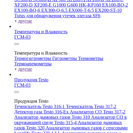
XF200-D
XF200-E
G1000
G600
HK-KP160
EX100-BQ-2
EX100-BQ-6
EX300-Q-6.5
EX600-T-6.5
EX200-ST-10
Torus для обнаружения утечек элегаза SF6
+
другие
Температура и Влажность
ГСМ-03
Температура и Влажность
Термогигрометры
Гигрометры
Термометры
Термоанемометры
+
другие
Продукция Testo
ГСМ-03
Продукция Testo
Течеискатель Testo 316-1
Течеискатель Testo 317-2
Детектор газа Testo 316-Ex
Анализатор CO Testo 317-2
Анализатор дымовых газов Testo 310
Анализатор CO в
окружающей среде Testo 315-4
Анализатор дымовых
газов Testo 320
Анализатор дымовых газов с сенсорами