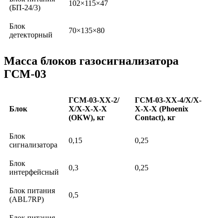
102×115×47
(БП-24/3)
Блок
70×135×80
детекторный
Масса блоков газосигнализатора
ГСМ-03
ГСМ-03-ХХ-2/
ГСМ-03-ХХ-4/X/Х-
Блок
Х/Х-Х-Х-Х
Х-Х-X (Phoenix
(ОКW), кг
Contact), кг
Блок
0,15
0,25
сигнализатора
Блок
0,3
0,25
интерфейсный
Блок питания
0,5
(ABL7RP)
Блок питания