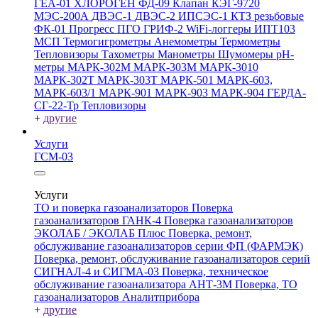
ГЕА-01
ХЛОРОГЕН
ФД-09
Клапан КЭГ-9720
МЭС-200А
ДВЭС-1
ДВЭС-2
ИПСЭС-1
КТЗ резьбовые
ФК-01 Прогресс
ПГО
ГРИФ-2
WiFi-логгеры
ИПТ103
МСП
Термогигрометры
Анемометры
Термометры
Тепловизоры
Тахометры
Манометры
Шумомеры
pH-
метры
МАРК-302М
МАРК-303М
МАРК-3010
МАРК-302Т
МАРК-303Т
МАРК-501
МАРК-603,
МАРК-603/1
МАРК-901
МАРК-903
МАРК-904
ГЕРДА-
СГ-22-Тр
Тепловизоры
+
другие
Услуги
ГСМ-03
Услуги
ТО и поверка газоанализаторов
Поверка
газоанализаторов ГАНК-4
Поверка газоанализаторов
ЭКОЛАБ / ЭКОЛАБ Плюс
Поверка, ремонт,
обслуживание газоанализаторов серии ФП (ФАРМЭК)
Поверка, ремонт, обслуживание газоанализаторов серий
СИГНАЛ-4 и СИГМА-03
Поверка, техническое
обслуживание газоанализатора АНТ-3М
Поверка, ТО
газоанализаторов Аналитприбора
+
другие