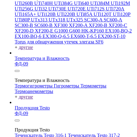
UTi260В
UTi740H
UTi384G
UTi640
UTi384M
UTi192M
UTi256G
UTi32
UTi730E
UTi720E
UTi712S
UTi720A
UTi165A+
UTi120B
UTi220B
UTi85A
UTi120T
UTi120P
UTi80P
UTx313
UTx318
UTx325
SC300-A
SC600-A
SC300-B
SC600-B
XF300
XF200-A
XF200-B
XF200-C
XF200-D
XF200-E
G1000
G600
HK-KP160
EX100-BQ-2
EX100-BQ-6
EX300-Q-6.5
EX600-T-6.5
EX200-ST-10
Torus для обнаружения утечек элегаза SF6
+
другие
Температура и Влажность
ФД-09
Температура и Влажность
Термогигрометры
Гигрометры
Термометры
Термоанемометры
+
другие
Продукция Testo
ФД-09
Продукция Testo
Течеискатель Testo 316-1
Течеискатель Testo 317-2