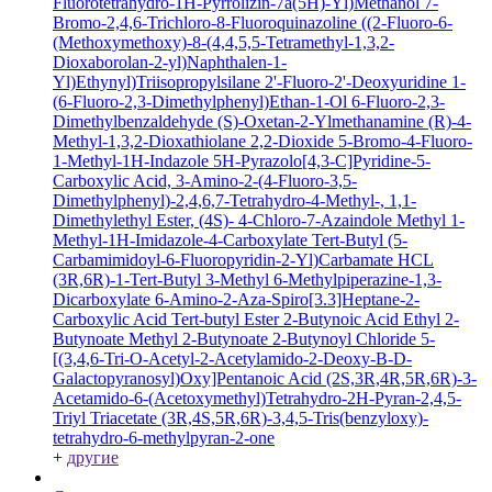
Fluorotetrahydro-1H-Pyrrolizin-7a(5H)-Yl)Methanol
7-
Bromo-2,4,6-Trichloro-8-Fluoroquinazoline
((2-Fluoro-6-
(Methoxymethoxy)-8-(4,4,5,5-Tetramethyl-1,3,2-
Dioxaborolan-2-yl)Naphthalen-1-
Yl)Ethynyl)Triisopropylsilane
2'-Fluoro-2'-Deoxyuridine
1-
(6-Fluoro-2,3-Dimethylphenyl)Ethan-1-Ol
6-Fluoro-2,3-
Dimethylbenzaldehyde
(S)-Oxetan-2-Ylmethanamine
(R)-4-
Methyl-1,3,2-Dioxathiolane 2,2-Dioxide
5-Bromo-4-Fluoro-
1-Methyl-1H-Indazole
5H-Pyrazolo[4,3-C]Pyridine-5-
Carboxylic Acid, 3-Amino-2-(4-Fluoro-3,5-
Dimethylphenyl)-2,4,6,7-Tetrahydro-4-Methyl-, 1,1-
Dimethylethyl Ester, (4S)-
4-Chloro-7-Azaindole
Methyl 1-
Methyl-1H-Imidazole-4-Carboxylate
Tert-Butyl (5-
Carbamimidoyl-6-Fluoropyridin-2-Yl)Carbamate HCL
(3R,6R)-1-Tert-Butyl 3-Methyl 6-Methylpiperazine-1,3-
Dicarboxylate
6-Amino-2-Aza-Spiro[3.3]Heptane-2-
Carboxylic Acid Tert-butyl Ester
2-Butynoic Acid
Ethyl 2-
Butynoate
Methyl 2-Butynoate
2-Butynoyl Chloride
5-
[(3,4,6-Tri-O-Acetyl-2-Acetylamido-2-Deoxy-B-D-
Galactopyranosyl)Oxy]Pentanoic Acid
(2S,3R,4R,5R,6R)-3-
Acetamido-6-(Acetoxymethyl)Tetrahydro-2H-Pyran-2,4,5-
Triyl Triacetate
(3R,4S,5R,6R)-3,4,5-Tris(benzyloxy)-
tetrahydro-6-methylpyran-2-one
+
другие