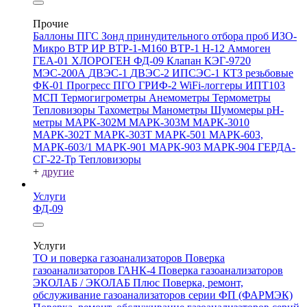
Прочие
Баллоны ПГС
Зонд принудительного отбора проб
ИЗО-
Микро
ВТР
ИР
ВТР-1-М160
ВТР-1
Н-12
Аммоген
ГЕА-01
ХЛОРОГЕН
ФД-09
Клапан КЭГ-9720
МЭС-200А
ДВЭС-1
ДВЭС-2
ИПСЭС-1
КТЗ резьбовые
ФК-01 Прогресс
ПГО
ГРИФ-2
WiFi-логгеры
ИПТ103
МСП
Термогигрометры
Анемометры
Термометры
Тепловизоры
Тахометры
Манометры
Шумомеры
pH-
метры
МАРК-302М
МАРК-303М
МАРК-3010
МАРК-302Т
МАРК-303Т
МАРК-501
МАРК-603,
МАРК-603/1
МАРК-901
МАРК-903
МАРК-904
ГЕРДА-
СГ-22-Тр
Тепловизоры
+
другие
Услуги
ФД-09
Услуги
ТО и поверка газоанализаторов
Поверка
газоанализаторов ГАНК-4
Поверка газоанализаторов
ЭКОЛАБ / ЭКОЛАБ Плюс
Поверка, ремонт,
обслуживание газоанализаторов серии ФП (ФАРМЭК)