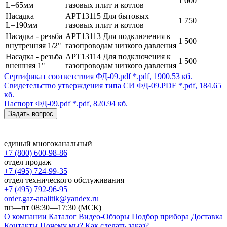
1 600
L=65мм
газовых плит и котлов
Насадка
АРТ13115 Для бытовых
1 750
L=190мм
газовых плит и котлов
Насадка - резьба
АРТ13113 Для подключения к
1 500
внутренняя 1/2"
газопроводам низкого давления
Насадка - резьба
АРТ13114 Для подключения к
1 500
внешняя 1"
газопроводам низкого давления
Сертификат соответствия ФД-09.pdf
*.pdf, 1900.53 кб.
Свидетельство утверждения типа СИ ФД-09.PDF
*.pdf, 184.65
кб.
Паспорт ФД-09.pdf
*.pdf, 820.94 кб.
Задать вопрос
единый многоканальный
+7 (800) 600-98-86
отдел продаж
+7 (495) 724-99-35
отдел технического обслуживания
+7 (495) 792-96-95
order.gaz-analitik@yandex.ru
пн—пт 08:30—17:30 (МСК)
О компании
Каталог
Видео-Обзоры
Подбор прибора
Доставка
Контакты
Почему мы?
Как сделать заказ?