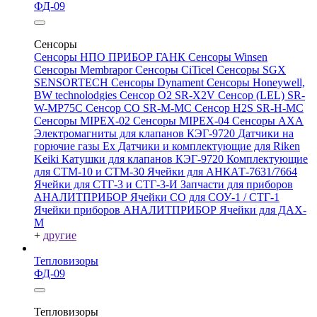
ФД-09
Сенсоры
Сенсоры НПО ПРИБОР ГАНК
Сенсоры Winsen
Сенсоры Membrapor
Сенсоры CiTicel
Сенсоры SGX
SENSORTECH
Сенсоры Dynament
Сенсоры Honeywell,
BW technolodgies
Сенсор O2 SR-X2V
Сенсор (LEL) SR-
W-MP75C
Сенсор CO SR-M-MC
Сенсор H2S SR-H-MC
Сенсоры MIPEX-02
Сенсоры MIPEX-04
Сенсоры АХА
Электромагниты для клапанов КЭГ-9720
Датчики на
горючие газы Ex
Датчики и комплектующие для Riken
Keiki
Катушки для клапанов КЭГ-9720
Комплектующие
для СТМ-10 и СТМ-30
Ячейки для АНКАТ-7631/7664
Ячейки для СТГ-3 и СТГ-3-И
Запчасти для приборов
АНАЛИТПРИБОР
Ячейки CO для СОУ-1 / СТГ-1
Ячейки приборов АНАЛИТПРИБОР
Ячейки для ДАХ-
М
+
другие
Тепловизоры
ФД-09
Тепловизоры