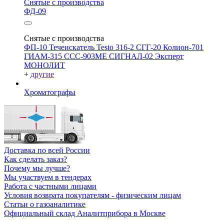
Снятые с производства
ФД-09
Снятые с производства
ФП-10
Течеискатель Testo 316-2
СГГ-20
Колион-701
ГИАМ-315
ССС-903МЕ
СИГНАЛ-02
Эксперт
МОНОЛИТ
+
другие
Хроматографы
Доставка по всей России
Как сделать заказ?
Почему мы лучше?
Мы участвуем в тендерах
Работа с частными лицами
Условия возврата покупателям - физическим лицам
Статьи о газоаналитике
Официальный склад Аналитприбора в Москве