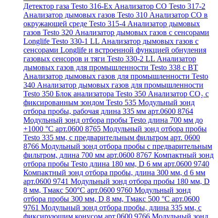
Детектор газа Testo 316-Ex
Анализатор CO Testo 317-2
Анализатор дымовых газов Testo 310
Анализатор CO в
окружающей среде Testo 315-4
Анализатор дымовых
газов Testo 320
Анализатор дымовых газов с сенсорами
Longlife Testo 330-1 LL
Анализатор дымовых газов с
сенсорами Longlife и встроенной функцией обнуления
газовых сенсоров и тяги Testo 330-2 LL
Анализатор
дымовых газов для промышленности Testo 338 с BT
Анализатор дымовых газов для промышленности Testo
340
Анализатор дымовых газов для промышленности
Testo 350
Блок анализатора Testo 350
Анализатор СО₂ с
фиксированным зондом Testo 535
Модульный зонд
отбора пробы, рабочая длина 335 мм арт.0600 8764
Модульный зонд отбора пробы Testo длина 700 мм до
+1000 °С арт.0600 8765
Модульный зонд отбора пробы
Testo 335 мм, с предварительным фильтром арт. 0600
8766
Модульный зонд отбора пробы с предварительным
фильтром, длина 700 мм арт.0600 8767
Компактный зонд
отбора пробы Testo длина 180 мм, D 6 мм арт.0600 9740
Компактный зонд отбора пробы, длина 300 мм, d 6 мм
арт.0600 9741
Модульный зонд отбора пробы 180 мм, D
8 мм, Tмакс 500°С арт.0600 9760
Модульный зонд
отбора пробы 300 мм, D 8 мм, Tмакс 500 °C арт.0600
9761
Модульный зонд отбора пробы, длина 335 мм, с
фиксирующим конусом арт.0600 9766
Модульный зонд