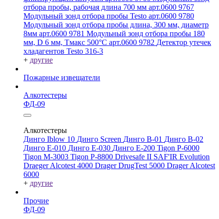
отбора пробы, рабочая длина 700 мм арт.0600 9767
Модульный зонд отбора пробы Testo арт.0600 9780
Модульный зонд отбора пробы длина, 300 мм, диаметр
8мм арт.0600 9781
Модульный зонд отбора пробы 180
мм, D 6 мм, Tмакс 500°С арт.0600 9782
Детектор утечек
хладагентов Testo 316-3
+
другие
Пожарные извещатели
Алкотестеры
ФД-09
Алкотестеры
Динго Iblow 10
Динго Screen
Динго В-01
Динго В-02
Динго Е-010
Динго Е-030
Динго Е-200
Tigon P-6000
Tigon M-3003
Tigon P-8800
Drivesafe II
SAF'IR Evolution
Draeger Alcotest 4000
Drager DrugTest 5000
Drager Alcotest
6000
+
другие
Прочие
ФД-09