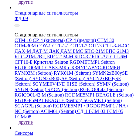
+
другие
Стационарные сигнализаторы
ФД-09
Стационарные сигнализаторы
СТМ-10
СР-4 (кислоты)
СР-4 (щелочи)
СТМ-30
СТМ-30М
СОУ-1
СТГ-1-1
СТГ-1-2
СТГ-3
СТГ-3-И-CO
ДАХ-М
ДАТ-М
ДАК
ДАМ
БМС
БПС-21М
БПС-21М3
БПС-21М-2ВЦ
БПС-21М-М
БПС-3 / БПС-3И
СГГ-6М
СГГ10-Б
Кристалл
Seitron RGDMETMP1
Seitron
RGDCO0MP1
САКЗ-МК с КЗЭУГ
АВУС-КОМБИ
RYM03M (Seitron)
RYK01M (Seitron)
SYMN2хB00ySE
(Seitron)
SYGN2xB00ySE (Seitron)
SYCN2xB00ySE
(Seitron)
SGYME0V4ND 01SE (Seitron)
SYMN (Seitron)
SYGN (Seitron)
SYCN (Seitron)
RGICO0L42 (Seitron)
RGICO0L42 M (Seitron)
RGDME5MP1 BEAGLE (Seitron)
RGDGP5MP1 BEAGLE (Seitron)
SGAMET (Seitron)
SGAGPL (Seitron)
RGDME5MP1 / RGDGP5MP1 / NA /
NC (Seitron)
ACIM01 (Seitron)
СД-1
ГСМ-03
ГСМ-05
ГСМ-08
+
другие
Сенсоры