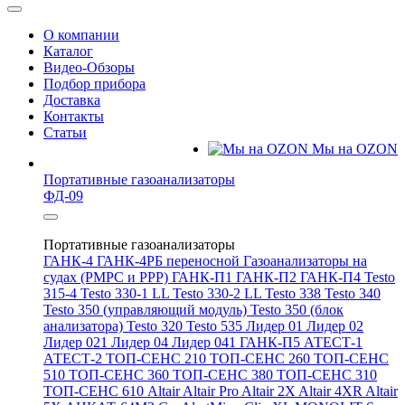
О компании
Каталог
Видео-Обзоры
Подбор прибора
Доставка
Контакты
Статьи
Мы на OZON
Портативные газоанализаторы
ФД-09
Портативные газоанализаторы
ГАНК-4
ГАНК-4РБ переносной
Газоанализаторы на
судах (РМРС и РРР)
ГАНК-П1
ГАНК-П2
ГАНК-П4
Testo
315-4
Testo 330-1 LL
Testo 330-2 LL
Testo 338
Testo 340
Testo 350 (управляющий модуль)
Testo 350 (блок
анализатора)
Testo 320
Testo 535
Лидер 01
Лидер 02
Лидер 021
Лидер 04
Лидер 041
ГАНК-П5
АТЕСТ-1
АТЕСТ-2
ТОП-СЕНС 210
ТОП-СЕНС 260
ТОП-СЕНС
510
ТОП-СЕНС 360
ТОП-СЕНС 380
ТОП-СЕНС 310
ТОП-СЕНС 610
Altair
Altair Pro
Altair 2X
Altair 4XR
Altair