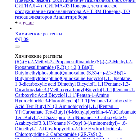
Поверка, ремонт, обслуживание газоанализаторов серий
СИГНАЛ-4 и СИГМА-03
Поверка, техническое
обслуживание газоанализатора АНТ-3М
Поверка, ТО
газоанализаторов Аналитприбора
+
другие
Химические реагенты
ФД-09
Химические реагенты
(R)-(+)-2-Methyl-2- Propanesulfinamide
(S)-(-)-2-Methyl-2-
Propanesulfinamide
(R,R)-(-)-2,3-Bis(T-
Butylmethylphosphino)Quinoxaline
(S,S)-(+)-2,3-Bis(T-
Butylmethylphosphino)Quinoxaline
Bicyclo[1.1.1]pentane-
1,3-dicarboxylic acid
Dimethyl Bicyclo[1.1.1]Pentane-1,3-
Dicarboxylate
3-(Methoxycarbonyl)Bicyclo[1.1.1]Pentane-1-
Carboxylic Acid
Bicyclo[1.1.1]Pentan-1-Amine
Hydrochloride
3-Fluorobicyclo[1.1.1]Pentane-1-Carboxylic
Acid
Tert-Butyl N-{3-Aminobicyclo[1.1.1]Pentan-1-
Yl}Carbamate
Tert-Butyl (4-Methylpiperidin-4-Yl)Carbamate
Tert-Butyl 2,7-Diazaspiro [3.5]Nonane- 7-Carboxylate
9-
Azabicyclo[3.3.1]Nonane N-Oxyl
3-(Aminomethyl)-4,6-
Dimethyl-1,2-Dihydropyridin-2-One Hydrochloride
4-
Chloropyridine-2-Carboxamide
((2R,7aS)-2-