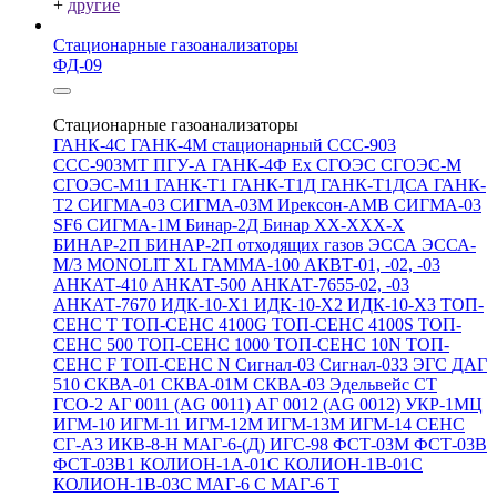
+
другие
Стационарные газоанализаторы
ФД-09
Стационарные газоанализаторы
ГАНК-4С
ГАНК-4М стационарный
ССС-903
ССС-903МТ
ПГУ-А
ГАНК-4Ф Ex
СГОЭС
СГОЭС-М
СГОЭС-М11
ГАНК-Т1
ГАНК-Т1Д
ГАНК-Т1ДСА
ГАНК-
Т2
СИГМА-03
СИГМА-03М
Ирексон-АМВ
СИГМА-03
SF6
СИГМА-1М
Бинар-2Д
Бинар ХХ-ХХХ-Х
БИНАР-2П
БИНАР-2П отходящих газов
ЭССА
ЭССА-
М/3
MONOLIT XL
ГАММА-100
АКВТ-01, -02, -03
АНКАТ-410
АНКАТ-500
АНКАТ-7655-02, -03
АНКАТ-7670
ИДК-10-Х1
ИДК-10-Х2
ИДК-10-Х3
ТОП-
СЕНС Т
ТОП-СЕНС 4100G
ТОП-СЕНС 4100S
ТОП-
СЕНС 500
ТОП-СЕНС 1000
ТОП-СЕНС 10N
ТОП-
СЕНС F
ТОП-СЕНС N
Сигнал-03
Сигнал-033
ЭГС
ДАГ
510
СКВА-01
СКВА-01М
СКВА-03
Эдельвейс СТ
ГСО-2
АГ 0011 (AG 0011)
АГ 0012 (AG 0012)
УКР-1МЦ
ИГМ-10
ИГМ-11
ИГМ-12М
ИГМ-13М
ИГМ-14
СЕНС
СГ-А3
ИКВ-8-Н
МАГ-6-(Д)
ИГС-98
ФСТ-03М
ФСТ-03В
ФСТ-03В1
КОЛИОН-1А-01С
КОЛИОН-1В-01С
КОЛИОН-1В-03С
МАГ-6 С
МАГ-6 Т