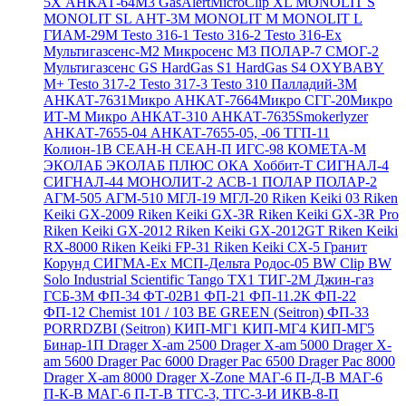
5X
АНКАТ-64М3
GasAlertMicroClip XL
MONOLIT S
MONOLIT SL
АНТ-3М
MONOLIT M
MONOLIT L
ГИАМ-29М
Testo 316-1
Testo 316-2
Testo 316-Ex
Мультигазсенс-М2
Микросенс М3
ПОЛАР-7
СМОГ-2
Мультигазсенс GS
HardGas S1
HardGas S4
OXYBABY
M+
Testo 317-2
Testo 317-3
Testo 310
Палладий-3М
АНКАТ-7631Микро
АНКАТ-7664Микро
СГГ-20Микро
ИТ-М Микро
АНКАТ-310
АНКАТ-7635Smokerlyzer
АНКАТ-7655-04
АНКАТ-7655-05, -06
ТГП-11
Колион-1В
СЕАН-Н
СЕАН-П
ИГС-98
КОМЕТА-М
ЭКОЛАБ
ЭКОЛАБ ПЛЮС
ОКА
Хоббит-Т
СИГНАЛ-4
СИГНАЛ-44
МОНОЛИТ-2
АСВ-1
ПОЛАР
ПОЛАР-2
АГМ-505
АГМ-510
МГЛ-19
МГЛ-20
Riken Keiki 03
Riken
Keiki GX-2009
Riken Keiki GX-3R
Riken Keiki GX-3R Pro
Riken Keiki GX-2012
Riken Keiki GX-2012GT
Riken Keiki
RX-8000
Riken Keiki FP-31
Riken Keiki CX-5
Гранит
Корунд
СИГМА-Ех
МСП-Дельта
Родос-05
BW Clip
BW
Solo
Industrial Scientific Tango TX1
ТИГ-2М
Джин-газ
ГСБ-3М
ФП-34
ФТ-02В1
ФП-21
ФП-11.2К
ФП-22
ФП-12
Chemist 101 / 103 BE GREEN (Seitron)
ФП-33
PORRDZBI (Seitron)
КИП-МГ1
КИП-МГ4
КИП-МГ5
Бинар-1П
Drager X-am 2500
Drager X-am 5000
Drager X-
am 5600
Drager Pac 6000
Drager Pac 6500
Drager Pac 8000
Drager X-am 8000
Drager X-Zone
МАГ-6 П-Д-В
МАГ-6
П-К-В
МАГ-6 П-Т-В
ТГС-3, ТГС-3-И
ИКВ-8-П