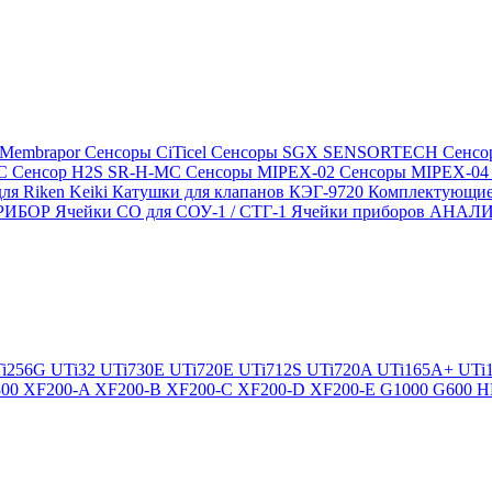
 Membrapor
Сенсоры CiTicel
Сенсоры SGX SENSORTECH
Сенсо
MC
Сенсор H2S SR-H-MC
Сенсоры MIPEX-02
Сенсоры MIPEX-0
ля Riken Keiki
Катушки для клапанов КЭГ-9720
Комплектующие
ПРИБОР
Ячейки CO для СОУ-1 / СТГ-1
Ячейки приборов АНА
i256G
UTi32
UTi730E
UTi720E
UTi712S
UTi720A
UTi165A+
UTi
300
XF200-A
XF200-B
XF200-C
XF200-D
XF200-E
G1000
G600
H