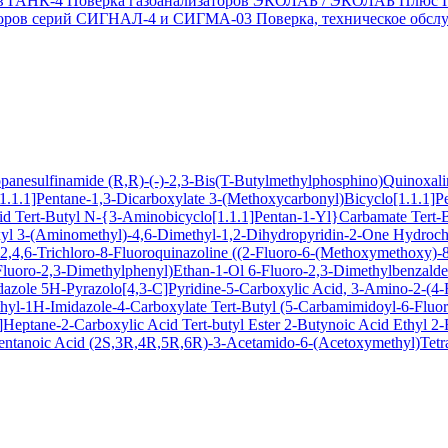
ов ГАНК-4
Поверка газоанализаторов ЭКОЛАБ / ЭКОЛАБ Плюс
заторов серий СИГНАЛ-4 и СИГМА-03
Поверка, техническое обс
ropanesulfinamide
(R,R)-(-)-2,3-Bis(T-Butylmethylphosphino)Quinoxal
1.1.1]Pentane-1,3-Dicarboxylate
3-(Methoxycarbonyl)Bicyclo[1.1.1]P
cid
Tert-Butyl N-{3-Aminobicyclo[1.1.1]Pentan-1-Yl}Carbamate
Tert-
xyl
3-(Aminomethyl)-4,6-Dimethyl-1,2-Dihydropyridin-2-One Hydroch
,4,6-Trichloro-8-Fluoroquinazoline
((2-Fluoro-6-(Methoxymethoxy)-8-
Fluoro-2,3-Dimethylphenyl)Ethan-1-Ol
6-Fluoro-2,3-Dimethylbenzald
dazole
5H-Pyrazolo[4,3-C]Pyridine-5-Carboxylic Acid, 3-Amino-2-(4-F
hyl-1H-Imidazole-4-Carboxylate
Tert-Butyl (5-Carbamimidoyl-6-Flu
Heptane-2-Carboxylic Acid Tert-butyl Ester
2-Butynoic Acid
Ethyl 2
entanoic Acid
(2S,3R,4R,5R,6R)-3-Acetamido-6-(Acetoxymethyl)Tetra