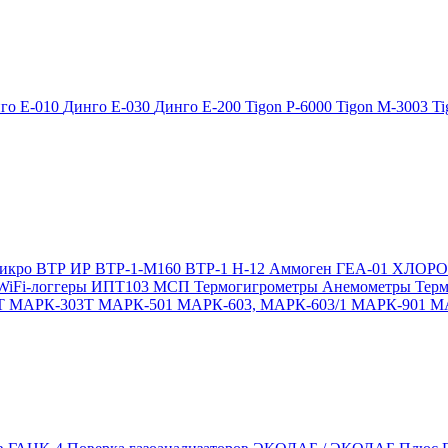
го Е-010
Динго Е-030
Динго Е-200
Tigon P-6000
Tigon M-3003
Ti
икро
ВТР
ИР
ВТР-1-М160
ВТР-1
Н-12
Аммоген
ГЕА-01
ХЛОР
WiFi-логгеры
ИПТ103 МСП
Термогигрометры
Анемометры
Тер
Т
МАРК-303Т
МАРК-501
МАРК-603, МАРК-603/1
МАРК-901
М