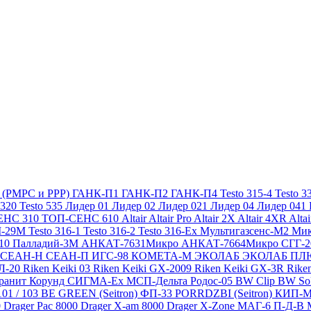
х (РМРС и РРР)
ГАНК-П1
ГАНК-П2
ГАНК-П4
Testo 315-4
Testo 3
 320
Testo 535
Лидер 01
Лидер 02
Лидер 021
Лидер 04
Лидер 041
ЕНС 310
ТОП-СЕНС 610
Altair
Altair Pro
Altair 2X
Altair 4XR
Alta
-29М
Testo 316-1
Testo 316-2
Testo 316-Ex
Мультигазсенс-М2
Мик
310
Палладий-3М
АНКАТ-7631Микро
АНКАТ-7664Микро
СГГ-
СЕАН-Н
СЕАН-П
ИГС-98
КОМЕТА-М
ЭКОЛАБ
ЭКОЛАБ П
Л-20
Riken Keiki 03
Riken Keiki GX-2009
Riken Keiki GX-3R
Rike
ранит
Корунд
СИГМА-Ех
МСП-Дельта
Родос-05
BW Clip
BW So
101 / 103 BE GREEN (Seitron)
ФП-33
PORRDZBI (Seitron)
КИП-
0
Drager Pac 8000
Drager X-am 8000
Drager X-Zone
МАГ-6 П-Д-В