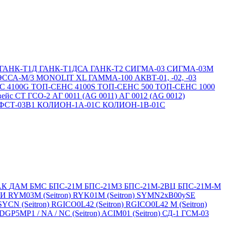
ГАНК-Т1Д
ГАНК-Т1ДСА
ГАНК-Т2
СИГМА-03
СИГМА-03М
ЭССА-М/3
MONOLIT XL
ГАММА-100
АКВТ-01, -02, -03
С 4100G
ТОП-СЕНС 4100S
ТОП-СЕНС 500
ТОП-СЕНС 1000
вейс СТ
ГСО-2
АГ 0011 (AG 0011)
АГ 0012 (AG 0012)
ФСТ-03В1
КОЛИОН-1А-01С
КОЛИОН-1В-01С
АК
ДАМ
БМС
БПС-21М
БПС-21М3
БПС-21М-2ВЦ
БПС-21М-М
БИ
RYM03M (Seitron)
RYK01M (Seitron)
SYMN2хB00ySE
SYCN (Seitron)
RGICO0L42 (Seitron)
RGICO0L42 M (Seitron)
P5MP1 / NA / NC (Seitron)
ACIM01 (Seitron)
СД-1
ГСМ-03