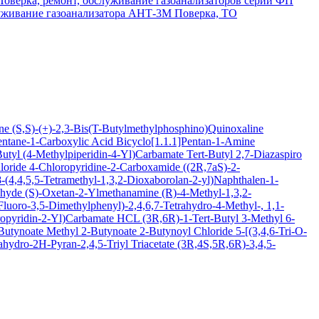
Поверка, ремонт, обслуживание газоанализаторов серии ФП
луживание газоанализатора АНТ-3М
Поверка, ТО
ine
(S,S)-(+)-2,3-Bis(T-Butylmethylphosphino)Quinoxaline
entane-1-Carboxylic Acid
Bicyclo[1.1.1]Pentan-1-Amine
Butyl (4-Methylpiperidin-4-Yl)Carbamate
Tert-Butyl 2,7-Diazaspiro
loride
4-Chloropyridine-2-Carboxamide
((2R,7aS)-2-
(4,4,5,5-Tetramethyl-1,3,2-Dioxaborolan-2-yl)Naphthalen-1-
ehyde
(S)-Oxetan-2-Ylmethanamine
(R)-4-Methyl-1,3,2-
luoro-3,5-Dimethylphenyl)-2,4,6,7-Tetrahydro-4-Methyl-, 1,1-
oropyridin-2-Yl)Carbamate HCL
(3R,6R)-1-Tert-Butyl 3-Methyl 6-
-Butynoate
Methyl 2-Butynoate
2-Butynoyl Chloride
5-[(3,4,6-Tri-O-
hydro-2H-Pyran-2,4,5-Triyl Triacetate
(3R,4S,5R,6R)-3,4,5-