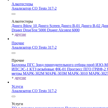
Алкотестеры
Анализатор CO Testo 317-2
Алкотестеры
Динго Iblow 10
Динго Screen
Динго В-01
Динго В-02
Дин
Drager DrugTest 5000
Drager Alcotest 6000
+
другие
Прочие
Анализатор CO Testo 317-2
Прочие
Баллоны ПГС
Зонд принудительного отбора проб
ИЗО-М
ИПСЭС-1
КТЗ резьбовые
ФК-01 Прогресс
ПГО
ГРИФ-2
метры
МАРК-302М
МАРК-303М
МАРК-3010
МАРК-302
+
другие
Услуги
Анализатор CO Testo 317-2
Услуги