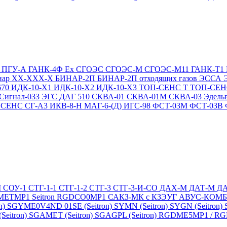
Т
ПГУ-А
ГАНК-4Ф Ex
СГОЭС
СГОЭС-М
СГОЭС-М11
ГАНК-Т1
нар ХХ-ХХХ-Х
БИНАР-2П
БИНАР-2П отходящих газов
ЭССА
670
ИДК-10-Х1
ИДК-10-Х2
ИДК-10-Х3
ТОП-СЕНС Т
ТОП-СЕН
Сигнал-033
ЭГС
ДАГ 510
СКВА-01
СКВА-01М
СКВА-03
Эдель
4
СЕНС СГ-А3
ИКВ-8-Н
МАГ-6-(Д)
ИГС-98
ФСТ-03М
ФСТ-03В
М
СОУ-1
СТГ-1-1
СТГ-1-2
СТГ-3
СТГ-3-И-CO
ДАХ-М
ДАТ-М
Д
DMETMP1
Seitron RGDCO0MP1
САКЗ-МК с КЗЭУГ
АВУС-КОМ
n)
SGYME0V4ND 01SE (Seitron)
SYMN (Seitron)
SYGN (Seitron)
eitron)
SGAMET (Seitron)
SGAGPL (Seitron)
RGDME5MP1 / RGDG