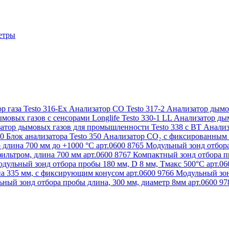
етры
р газа Testo 316-Ex
Анализатор CO Testo 317-2
Анализатор дымов
мовых газов с сенсорами Longlife Testo 330-1 LL
Анализатор дым
атор дымовых газов для промышленности Testo 338 с BT
Анализ
50
Блок анализатора Testo 350
Анализатор СО₂ с фиксированным 
 длина 700 мм до +1000 °С арт.0600 8765
Модульный зонд отбора
ильтром, длина 700 мм арт.0600 8767
Компактный зонд отбора пр
дульный зонд отбора пробы 180 мм, D 8 мм, Tмакс 500°С арт.0
а 335 мм, с фиксирующим конусом арт.0600 9766
Модульный зон
ный зонд отбора пробы длина, 300 мм, диаметр 8мм арт.0600 9