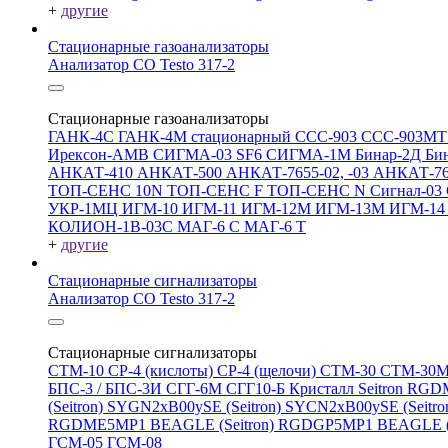
+
другие
Стационарные газоанализаторы
Анализатор CO Testo 317-2
Стационарные газоанализаторы
ГАНК-4С
ГАНК-4М стационарный
ССС-903
ССС-903М
Ирексон-АМВ
СИГМА-03 SF6
СИГМА-1М
Бинар-2Д
Би
АНКАТ-410
АНКАТ-500
АНКАТ-7655-02, -03
АНКАТ-7
ТОП-СЕНС 10N
ТОП-СЕНС F
ТОП-СЕНС N
Сигнал-03
УКР-1МЦ
ИГМ-10
ИГМ-11
ИГМ-12М
ИГМ-13М
ИГМ-1
КОЛИОН-1В-03С
МАГ-6 С
МАГ-6 Т
+
другие
Стационарные сигнализаторы
Анализатор CO Testo 317-2
Стационарные сигнализаторы
СТМ-10
СР-4 (кислоты)
СР-4 (щелочи)
СТМ-30
СТМ-30
БПС-3 / БПС-3И
СГГ-6М
СГГ10-Б
Кристалл
Seitron RG
(Seitron)
SYGN2xB00ySE (Seitron)
SYCN2xB00ySE (Seitro
RGDME5MP1 BEAGLE (Seitron)
RGDGP5MP1 BEAGLE (S
ГСМ-05
ГСМ-08