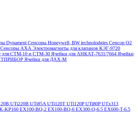
ры Dynament
Сенсоры Honeywell, BW technolodgies
Сенсор O2
4
Сенсоры АХА
Электромагниты для клапанов КЭГ-9720
 для СТМ-10 и СТМ-30
Ячейки для АНКАТ-7631/7664
Ячейки
ЛИТПРИБОР
Ячейки для ДАХ-М
120B
UTi220B
UTi85A
UTi120T
UTi120P
UTi80P
UTx313
K-KP160
EX100-BQ-2
EX100-BQ-6
EX300-Q-6.5
EX600-T-6.5