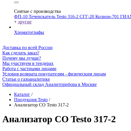
Снятые с производства
ФП-10
Течеискатель Testo 316-2
СГГ-20
Колион-701
ГИА
+
другие
Хроматографы
Доставка по всей России
Как сделать заказ?
Почему мы лучше?
Мы участвуем в тендерах
Работа с частными лицами
Условия возврата покупателям - физическим лицам
Статьи о газоаналитике
Официальный склад Аналитприбора в Москве
Каталог
/
Продукция Testo
/
Анализатор CO Testo 317-2
Анализатор CO Testo 317-2