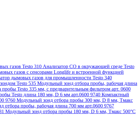
ых газов Testo 310
Анализатор CO в окружающей среде Testo
овых газов с сенсорами Longlife и встроенной функцией
атор дымовых газов для промышленности Testo 340
зондом Testo 535
Модульный зонд отбора пробы, рабочая длина
 пробы Testo 335 мм, с предварительным фильтром арт. 0600
обы Testo длина 180 мм, D 6 мм арт.0600 9740
Компактный
600 9760
Модульный зонд отбора пробы 300 мм, D 8 мм, Tмакс
д отбора пробы, рабочая длина 700 мм арт.0600 9767
781
Модульный зонд отбора пробы 180 мм, D 6 мм, Tмакс 500°С