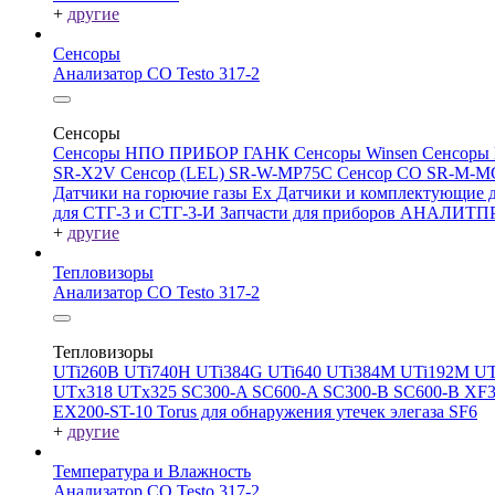
+
другие
Сенсоры
Анализатор CO Testo 317-2
Сенсоры
Сенсоры НПО ПРИБОР ГАНК
Сенсоры Winsen
Сенсоры
SR-X2V
Сенсор (LEL) SR-W-MP75C
Сенсор CO SR-M-
Датчики на горючие газы Ex
Датчики и комплектующие д
для СТГ-3 и СТГ-3-И
Запчасти для приборов АНАЛИТ
+
другие
Тепловизоры
Анализатор CO Testo 317-2
Тепловизоры
UTi260В
UTi740H
UTi384G
UTi640
UTi384M
UTi192M
UT
UTx318
UTx325
SC300-A
SC600-A
SC300-B
SC600-B
XF
EX200-ST-10
Torus для обнаружения утечек элегаза SF6
+
другие
Температура и Влажность
Анализатор CO Testo 317-2