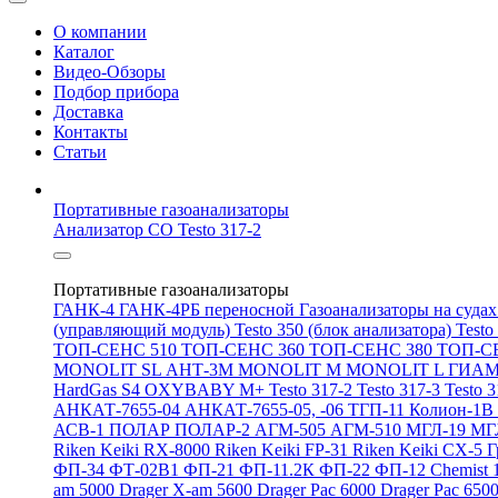
О компании
Каталог
Видео-Обзоры
Подбор прибора
Доставка
Контакты
Статьи
Портативные газоанализаторы
Анализатор CO Testo 317-2
Портативные газоанализаторы
ГАНК-4
ГАНК-4РБ переносной
Газоанализаторы на суда
(управляющий модуль)
Testo 350 (блок анализатора)
Testo
ТОП-СЕНС 510
ТОП-СЕНС 360
ТОП-СЕНС 380
ТОП-С
MONOLIT SL
АНТ-3М
MONOLIT M
MONOLIT L
ГИАМ
HardGas S4
OXYBABY M+
Testo 317-2
Testo 317-3
Testo 
АНКАТ-7655-04
АНКАТ-7655-05, -06
ТГП-11
Колион-1В
АСВ-1
ПОЛАР
ПОЛАР-2
АГМ-505
АГМ-510
МГЛ-19
МГ
Riken Keiki RX-8000
Riken Keiki FP-31
Riken Keiki CX-5
Г
ФП-34
ФТ-02В1
ФП-21
ФП-11.2К
ФП-22
ФП-12
Chemist 
am 5000
Drager X-am 5600
Drager Pac 6000
Drager Pac 650