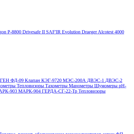
gon P-8800
Drivesafe II
SAF'IR Evolution
Draeger Alcotest 4000
ОГЕН
ФД-09
Клапан КЭГ-9720
МЭС-200А
ДВЭС-1
ДВЭС-2
мометры
Тепловизоры
Тахометры
Манометры
Шумомеры
pH-
АРК-903
МАРК-904
ГЕРДА-СГ-22-Тр
Тепловизоры