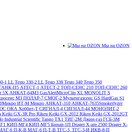
Мы на OZON
30-1 LL
Testo 330-2 LL
Testo 338
Testo 340
Testo 350
ГАНК-П5
АТЕСТ-1
АТЕСТ-2
ТОП-СЕНС 210
ТОП-СЕНС 260
ir 5X
АНКАТ-64М3
GasAlertMicroClip XL
MONOLIT S
росенс М3
ПОЛАР-7
СМОГ-2
Мультигазсенс GS
HardGas S1
20Микро
ИТ-М Микро
АНКАТ-310
АНКАТ-7635Smokerlyzer
ЛЮС
ОКА
Хоббит-Т
СИГНАЛ-4
СИГНАЛ-44
МОНОЛИТ-2
n Keiki GX-3R Pro
Riken Keiki GX-2012
Riken Keiki GX-2012GT
lo
Industrial Scientific Tango TX1
ТИГ-2М
Джин-газ ГСБ-3М
МГ1
КИП-МГ4
КИП-МГ5
Бинар-1П
Drager X-am 2500
Drager X-
МАГ-6 П-К-В
МАГ-6 П-Т-В
ТГС-3, ТГС-3-И
ИКВ-8-П