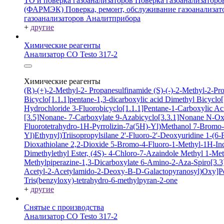
ТО и поверка газоанализаторов
Поверка газоанализатор
(ФАРМЭК)
Поверка, ремонт, обслуживание газоанали
газоанализаторов Аналитприбора
+
другие
Химические реагенты
Анализатор CO Testo 317-2
Химические реагенты
(R)-(+)-2-Methyl-2- Propanesulfinamide
(S)-(-)-2-Methyl-2-P
Bicyclo[1.1.1]pentane-1,3-dicarboxylic acid
Dimethyl Bicyclo[
Hydrochloride
3-Fluorobicyclo[1.1.1]Pentane-1-Carboxylic A
[3.5]Nonane- 7-Carboxylate
9-Azabicyclo[3.3.1]Nonane N-O
Fluorotetrahydro-1H-Pyrrolizin-7a(5H)-Yl)Methanol
7-Bromo-2
Yl)Ethynyl)Triisopropylsilane
2'-Fluoro-2'-Deoxyuridine
1-(6-
Dioxathiolane 2,2-Dioxide
5-Bromo-4-Fluoro-1-Methyl-1H-In
Dimethylethyl Ester, (4S)-
4-Chloro-7-Azaindole
Methyl 1-Met
Methylpiperazine-1,3-Dicarboxylate
6-Amino-2-Aza-Spiro[3.3]
Acetyl-2-Acetylamido-2-Deoxy-B-D-Galactopyranosyl)Oxy]P
Tris(benzyloxy)-tetrahydro-6-methylpyran-2-one
+
другие
Снятые с производства
Анализатор CO Testo 317-2