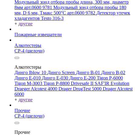
Модульный зонд отбора пробы длина, 300 мм, диаметр
8мм арт.0600 9781
Модульный зонд отбора пробы 180
мм, D 6 мм, Tмакс 500°С арт.0600 9782
Детектор утечек
хладагентов Testo 316-3
+
другие
Пожарные извещатели
Алкотестеры
СР-4 (щелочи)
Алкотестеры
Динго Iblow 10
Динго Screen
Динго В-01
Динго В-02
Динго Е-010
Динго Е-030
Динго Е-200
Tigon P-6000
Tigon M-3003
Tigon P-8800
Drivesafe II
SAF'IR Evolution
Draeger Alcotest 4000
Drager DrugTest 5000
Drager Alcotest
6000
+
другие
Прочие
СР-4 (щелочи)
Прочие