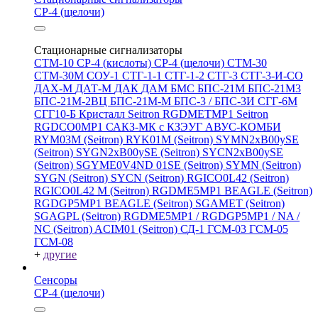
СР-4 (щелочи)
Стационарные сигнализаторы
СТМ-10
СР-4 (кислоты)
СР-4 (щелочи)
СТМ-30
СТМ-30М
СОУ-1
СТГ-1-1
СТГ-1-2
СТГ-3
СТГ-3-И-CO
ДАХ-М
ДАТ-М
ДАК
ДАМ
БМС
БПС-21М
БПС-21М3
БПС-21М-2ВЦ
БПС-21М-М
БПС-3 / БПС-3И
СГГ-6М
СГГ10-Б
Кристалл
Seitron RGDMETMP1
Seitron
RGDCO0MP1
САКЗ-МК с КЗЭУГ
АВУС-КОМБИ
RYM03M (Seitron)
RYK01M (Seitron)
SYMN2хB00ySE
(Seitron)
SYGN2xB00ySE (Seitron)
SYCN2xB00ySE
(Seitron)
SGYME0V4ND 01SE (Seitron)
SYMN (Seitron)
SYGN (Seitron)
SYCN (Seitron)
RGICO0L42 (Seitron)
RGICO0L42 M (Seitron)
RGDME5MP1 BEAGLE (Seitron)
RGDGP5MP1 BEAGLE (Seitron)
SGAMET (Seitron)
SGAGPL (Seitron)
RGDME5MP1 / RGDGP5MP1 / NA /
NC (Seitron)
ACIM01 (Seitron)
СД-1
ГСМ-03
ГСМ-05
ГСМ-08
+
другие
Сенсоры
СР-4 (щелочи)