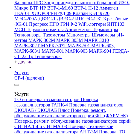
Баллоны ПГС
Зонд принудительного отбора проб
ИЗО-
Микро
ВТР
ИР
ВТР-1-М160
ВТР-1
Н-12
Аммоген
ГЕА-01
ХЛОРОГЕН
ФД-09
Клапан КЭГ-9720
МЭС-200А
ДВЭС-1
ДВЭС-2
ИПСЭС-1
КТЗ резьбовые
ФК-01 Прогресс
ПГО
ГРИФ-2
WiFi-логгеры
ИПТ103
МСП
Термогигрометры
Анемометры
Термометры
Тепловизоры
Тахометры
Манометры
Шумомеры
pH-
метры
МАРК-302М
МАРК-303М
МАРК-3010
МАРК-302Т
МАРК-303Т
МАРК-501
МАРК-603,
МАРК-603/1
МАРК-901
МАРК-903
МАРК-904
ГЕРДА-
СГ-22-Тр
Тепловизоры
+
другие
Услуги
СР-4 (щелочи)
Услуги
ТО и поверка газоанализаторов
Поверка
газоанализаторов ГАНК-4
Поверка газоанализаторов
ЭКОЛАБ / ЭКОЛАБ Плюс
Поверка, ремонт,
обслуживание газоанализаторов серии ФП (ФАРМЭК)
Поверка, ремонт, обслуживание газоанализаторов серий
СИГНАЛ-4 и СИГМА-03
Поверка, техническое
обслуживание газоанализатора АНТ-3М
Поверка, ТО