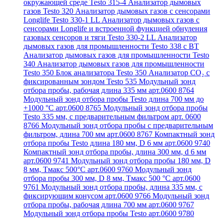
окружающей среде Testo 315-4
Анализатор дымовых
газов Testo 320
Анализатор дымовых газов с сенсорами
Longlife Testo 330-1 LL
Анализатор дымовых газов с
сенсорами Longlife и встроенной функцией обнуления
газовых сенсоров и тяги Testo 330-2 LL
Анализатор
дымовых газов для промышленности Testo 338 с BT
Анализатор дымовых газов для промышленности Testo
340
Анализатор дымовых газов для промышленности
Testo 350
Блок анализатора Testo 350
Анализатор СО₂ с
фиксированным зондом Testo 535
Модульный зонд
отбора пробы, рабочая длина 335 мм арт.0600 8764
Модульный зонд отбора пробы Testo длина 700 мм до
+1000 °С арт.0600 8765
Модульный зонд отбора пробы
Testo 335 мм, с предварительным фильтром арт. 0600
8766
Модульный зонд отбора пробы с предварительным
фильтром, длина 700 мм арт.0600 8767
Компактный зонд
отбора пробы Testo длина 180 мм, D 6 мм арт.0600 9740
Компактный зонд отбора пробы, длина 300 мм, d 6 мм
арт.0600 9741
Модульный зонд отбора пробы 180 мм, D
8 мм, Tмакс 500°С арт.0600 9760
Модульный зонд
отбора пробы 300 мм, D 8 мм, Tмакс 500 °C арт.0600
9761
Модульный зонд отбора пробы, длина 335 мм, с
фиксирующим конусом арт.0600 9766
Модульный зонд
отбора пробы, рабочая длина 700 мм арт.0600 9767
Модульный зонд отбора пробы Testo арт.0600 9780