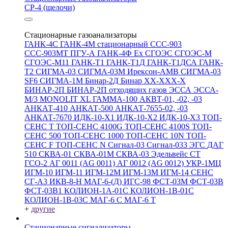
СР-4 (щелочи)
Стационарные газоанализаторы
ГАНК-4С
ГАНК-4М стационарный
ССС-903
ССС-903МТ
ПГУ-А
ГАНК-4Ф Ex
СГОЭС
СГОЭС-М
СГОЭС-М11
ГАНК-Т1
ГАНК-Т1Д
ГАНК-Т1ДСА
ГАНК-
Т2
СИГМА-03
СИГМА-03М
Ирексон-АМВ
СИГМА-03
SF6
СИГМА-1М
Бинар-2Д
Бинар ХХ-ХХХ-Х
БИНАР-2П
БИНАР-2П отходящих газов
ЭССА
ЭССА-
М/3
MONOLIT XL
ГАММА-100
АКВТ-01, -02, -03
АНКАТ-410
АНКАТ-500
АНКАТ-7655-02, -03
АНКАТ-7670
ИДК-10-Х1
ИДК-10-Х2
ИДК-10-Х3
ТОП-
СЕНС Т
ТОП-СЕНС 4100G
ТОП-СЕНС 4100S
ТОП-
СЕНС 500
ТОП-СЕНС 1000
ТОП-СЕНС 10N
ТОП-
СЕНС F
ТОП-СЕНС N
Сигнал-03
Сигнал-033
ЭГС
ДАГ
510
СКВА-01
СКВА-01М
СКВА-03
Эдельвейс СТ
ГСО-2
АГ 0011 (AG 0011)
АГ 0012 (AG 0012)
УКР-1МЦ
ИГМ-10
ИГМ-11
ИГМ-12М
ИГМ-13М
ИГМ-14
СЕНС
СГ-А3
ИКВ-8-Н
МАГ-6-(Д)
ИГС-98
ФСТ-03М
ФСТ-03В
ФСТ-03В1
КОЛИОН-1А-01С
КОЛИОН-1В-01С
КОЛИОН-1В-03С
МАГ-6 С
МАГ-6 Т
+
другие
Стационарные сигнализаторы