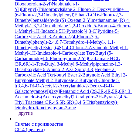
Dioxaborolan-2-yl)Naphthalen-1-
Yl)Ethynyl)Triisopropylsilane
2'-Fluoro-2'-Deoxyuridine
1-
(6-Fluoro-2,3-Dimethylphenyl)Ethan-1-Ol
6-Fluoro-2,3-
Dimethylbenzaldehyde
(S)-Oxetan-2-Ylmethanamine
(R)-4-
Methyl-1,3,2-Dioxathiolane 2,2-Dioxide
5-Bromo-4-Fluoro-
1-Methyl-1H-Indazole
5H-Pyrazolo[4,3-C]Pyridine-5-
Carboxylic Acid, 3-Amino-2-(4-Fluoro-3,5-
Dimethylphenyl)-2,4,6,7-Tetrahydro-4-Methyl-, 1,1-
Dimethylethyl Ester, (4S)-
4-Chloro-7-Azaindole
Methyl 1-
Methyl-1H-Imidazole-4-Carboxylate
Tert-Butyl (5-
Carbamimidoyl-6-Fluoropyridin-2-Yl)Carbamate HCL
(3R,6R)-1-Tert-Butyl 3-Methyl 6-Methylpiperazine-1,3-
Dicarboxylate
6-Amino-2-Aza-Spiro[3.3]Heptane-2-
Carboxylic Acid Tert-butyl Ester
2-Butynoic Acid
Ethyl 2-
Butynoate
Methyl 2-Butynoate
2-Butynoyl Chloride
5-
[(3,4,6-Tri-O-Acetyl-2-Acetylamido-2-Deoxy-B-D-
Galactopyranosyl)Oxy]Pentanoic Acid
(2S,3R,4R,5R,6R)-3-
Acetamido-6-(Acetoxymethyl)Tetrahydro-2H-Pyran-2,4,5-
Triyl Triacetate
(3R,4S,5R,6R)-3,4,5-Tris(benzyloxy)-
tetrahydro-6-methylpyran-2-one
+
другие
Снятые с производства
СР-4 (щелочи)