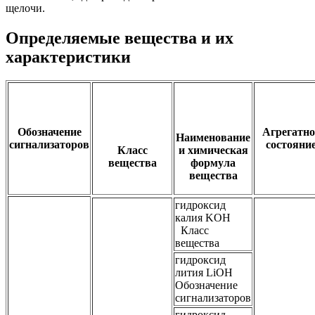
щелочи.
Определяемые вещества и их
характеристики
Обозначение
Агрегатно
Наименование
сигнализаторов
состояни
Класс
и химическая
вещества
формула
вещества
гидроксид
калия KOH
Класс
вещества
гидроксид
лития LiOH
Обозначение
сигнализаторов
гидроксид