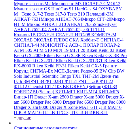
Мультигазсенс-М2
Микросенс М3
ПОЛАР-7
СМОГ-2
Мультигазсенс GS
HardGas S1
HardGas S4
OXYBABY
M+
Testo 317-2
Testo 317-3
Testo 310
Палладий-3М
АНКАТ-7631Микро
АНКАТ-7664Микро
СГГ-20Микро
ИТ-М Микро
АНКАТ-310
АНКАТ-7635Smokerlyzer
АНКАТ-7655-04
АНКАТ-7655-05, -06
ТГП-11
Колион-1В
СЕАН-Н
СЕАН-П
ИГС-98
КОМЕТА-М
ЭКОЛАБ
ЭКОЛАБ ПЛЮС
ОКА
Хоббит-Т
СИГНАЛ-4
СИГНАЛ-44
МОНОЛИТ-2
АСВ-1
ПОЛАР
ПОЛАР-2
АГМ-505
АГМ-510
МГЛ-19
МГЛ-20
Riken Keiki 03
Riken
Keiki GX-2009
Riken Keiki GX-3R
Riken Keiki GX-3R Pro
Riken Keiki GX-2012
Riken Keiki GX-2012GT
Riken Keiki
RX-8000
Riken Keiki FP-31
Riken Keiki CX-5
Гранит
Корунд
СИГМА-Ех
МСП-Дельта
Родос-05
BW Clip
BW
Solo
Industrial Scientific Tango TX1
ТИГ-2М
Джин-газ
ГСБ-3М
ФП-34
ФТ-02В1
ФП-21
ФП-11.2К
ФП-22
ФП-12
Chemist 101 / 103 BE GREEN (Seitron)
ФП-33
PORRDZBI (Seitron)
КИП-МГ1
КИП-МГ4
КИП-МГ5
Бинар-1П
Drager X-am 2500
Drager X-am 5000
Drager X-
am 5600
Drager Pac 6000
Drager Pac 6500
Drager Pac 8000
Drager X-am 8000
Drager X-Zone
МАГ-6 П-Д-В
МАГ-6
П-К-В
МАГ-6 П-Т-В
ТГС-3, ТГС-3-И
ИКВ-8-П
+
другие
Стационарные газоанализаторы