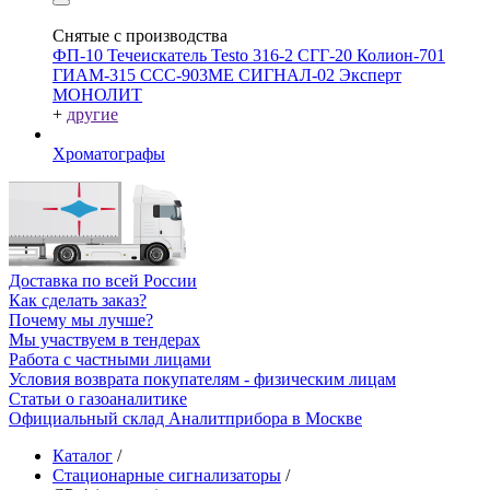
Снятые с производства
ФП-10
Течеискатель Testo 316-2
СГГ-20
Колион-701
ГИАМ-315
ССС-903МЕ
СИГНАЛ-02
Эксперт
МОНОЛИТ
+
другие
Хроматографы
Доставка по всей России
Как сделать заказ?
Почему мы лучше?
Мы участвуем в тендерах
Работа с частными лицами
Условия возврата покупателям - физическим лицам
Статьи о газоаналитике
Официальный склад Аналитприбора в Москве
Каталог
/
Стационарные сигнализаторы
/