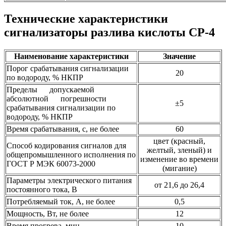
Технические характеристики
сигнализаторы разлива кислоты СР-4
Наименование характеристики
Значение
Порог срабатывания сигнализации
20
по водороду, % НКПР
Пределы допускаемой
абсолютной погрешности
±5
срабатывания сигнализации по
водороду, % НКПР
Время срабатывания, с, не более
60
цвет (красный,
Способ кодирования сигналов для
желтый, зленый) и
общепромышленного исполнения по
изменение во времени
ГОСТ Р МЭК 60073-2000
(мигание)
Параметры электрического питания
от 21,6 до 26,4
постоянного тока, В
Потребляемый ток, А, не более
0,5
Мощность, Вт, не более
12
Время прогрева, мин
10