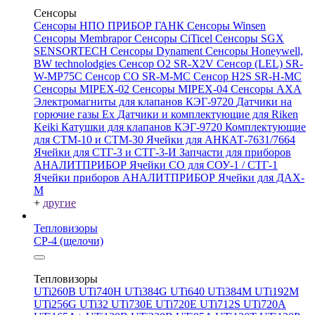
Сенсоры
Сенсоры НПО ПРИБОР ГАНК
Сенсоры Winsen
Сенсоры Membrapor
Сенсоры CiTicel
Сенсоры SGX
SENSORTECH
Сенсоры Dynament
Сенсоры Honeywell,
BW technolodgies
Сенсор O2 SR-X2V
Сенсор (LEL) SR-
W-MP75C
Сенсор CO SR-M-MC
Сенсор H2S SR-H-MC
Сенсоры MIPEX-02
Сенсоры MIPEX-04
Сенсоры АХА
Электромагниты для клапанов КЭГ-9720
Датчики на
горючие газы Ex
Датчики и комплектующие для Riken
Keiki
Катушки для клапанов КЭГ-9720
Комплектующие
для СТМ-10 и СТМ-30
Ячейки для АНКАТ-7631/7664
Ячейки для СТГ-3 и СТГ-3-И
Запчасти для приборов
АНАЛИТПРИБОР
Ячейки CO для СОУ-1 / СТГ-1
Ячейки приборов АНАЛИТПРИБОР
Ячейки для ДАХ-
М
+
другие
Тепловизоры
СР-4 (щелочи)
Тепловизоры
UTi260В
UTi740H
UTi384G
UTi640
UTi384M
UTi192M
UTi256G
UTi32
UTi730E
UTi720E
UTi712S
UTi720A