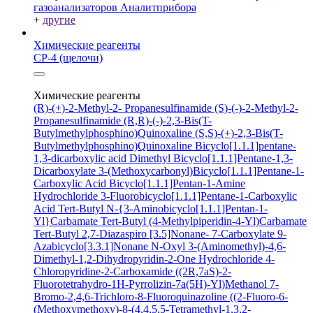
газоанализаторов Аналитприбора
+
другие
Химические реагенты
СР-4 (щелочи)
Химические реагенты
(R)-(+)-2-Methyl-2- Propanesulfinamide
(S)-(-)-2-Methyl-2-
Propanesulfinamide
(R,R)-(-)-2,3-Bis(T-
Butylmethylphosphino)Quinoxaline
(S,S)-(+)-2,3-Bis(T-
Butylmethylphosphino)Quinoxaline
Bicyclo[1.1.1]pentane-
1,3-dicarboxylic acid
Dimethyl Bicyclo[1.1.1]Pentane-1,3-
Dicarboxylate
3-(Methoxycarbonyl)Bicyclo[1.1.1]Pentane-1-
Carboxylic Acid
Bicyclo[1.1.1]Pentan-1-Amine
Hydrochloride
3-Fluorobicyclo[1.1.1]Pentane-1-Carboxylic
Acid
Tert-Butyl N-{3-Aminobicyclo[1.1.1]Pentan-1-
Yl}Carbamate
Tert-Butyl (4-Methylpiperidin-4-Yl)Carbamate
Tert-Butyl 2,7-Diazaspiro [3.5]Nonane- 7-Carboxylate
9-
Azabicyclo[3.3.1]Nonane N-Oxyl
3-(Aminomethyl)-4,6-
Dimethyl-1,2-Dihydropyridin-2-One Hydrochloride
4-
Chloropyridine-2-Carboxamide
((2R,7aS)-2-
Fluorotetrahydro-1H-Pyrrolizin-7a(5H)-Yl)Methanol
7-
Bromo-2,4,6-Trichloro-8-Fluoroquinazoline
((2-Fluoro-6-
(Methoxymethoxy)-8-(4,4,5,5-Tetramethyl-1,3,2-