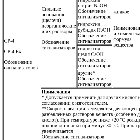
натрия NaOH
Сильные
Обозначение
жидкое
основания
сигнализаторов
(щелочи)
гидроксид
неорганические
Наименован
рубидия RbOH
и их растворы
и химическ
Обозначение
формула
СР-4
сигнализаторов
Обозначение
вещества
сигнализаторов
гидроксид
СР-4 Ех
цезия CsOH
Обозначение
Обозначение
сигнализаторов
сигнализаторов
другие*
Обозначение
сигнализаторов
Примечания
* Допускается применять для других кислот 
согласовании с изготовителем.
**Скорость реакции замедляется для концен
разбавленных растворов веществ (особенно 
кислот). При температуре ниже +20 °С реакц
полной остановки при минус 30 °С. При наг
увеличивается
Обозначение сигнализаторов