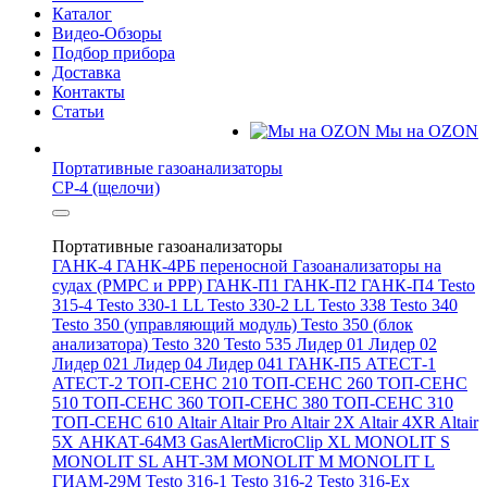
Каталог
Видео-Обзоры
Подбор прибора
Доставка
Контакты
Статьи
Мы на OZON
Портативные газоанализаторы
СР-4 (щелочи)
Портативные газоанализаторы
ГАНК-4
ГАНК-4РБ переносной
Газоанализаторы на
судах (РМРС и РРР)
ГАНК-П1
ГАНК-П2
ГАНК-П4
Testo
315-4
Testo 330-1 LL
Testo 330-2 LL
Testo 338
Testo 340
Testo 350 (управляющий модуль)
Testo 350 (блок
анализатора)
Testo 320
Testo 535
Лидер 01
Лидер 02
Лидер 021
Лидер 04
Лидер 041
ГАНК-П5
АТЕСТ-1
АТЕСТ-2
ТОП-СЕНС 210
ТОП-СЕНС 260
ТОП-СЕНС
510
ТОП-СЕНС 360
ТОП-СЕНС 380
ТОП-СЕНС 310
ТОП-СЕНС 610
Altair
Altair Pro
Altair 2X
Altair 4XR
Altair
5X
АНКАТ-64М3
GasAlertMicroClip XL
MONOLIT S
MONOLIT SL
АНТ-3М
MONOLIT M
MONOLIT L
ГИАМ-29М
Testo 316-1
Testo 316-2
Testo 316-Ex