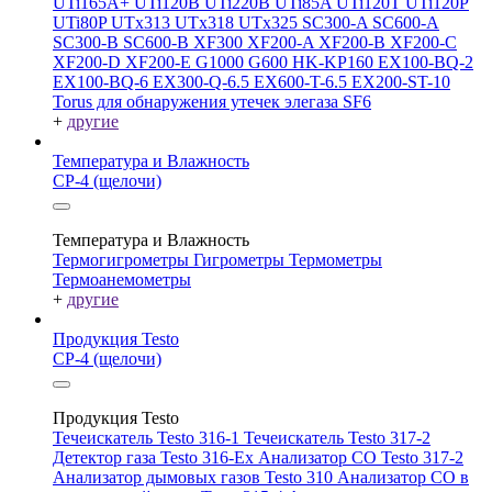
UTi165A+
UTi120B
UTi220B
UTi85A
UTi120T
UTi120P
UTi80P
UTx313
UTx318
UTx325
SC300-A
SC600-A
SC300-B
SC600-B
XF300
XF200-A
XF200-B
XF200-C
XF200-D
XF200-E
G1000
G600
HK-KP160
EX100-BQ-2
EX100-BQ-6
EX300-Q-6.5
EX600-T-6.5
EX200-ST-10
Torus для обнаружения утечек элегаза SF6
+
другие
Температура и Влажность
СР-4 (щелочи)
Температура и Влажность
Термогигрометры
Гигрометры
Термометры
Термоанемометры
+
другие
Продукция Testo
СР-4 (щелочи)
Продукция Testo
Течеискатель Testo 316-1
Течеискатель Testo 317-2
Детектор газа Testo 316-Ex
Анализатор CO Testo 317-2
Анализатор дымовых газов Testo 310
Анализатор CO в