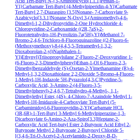
Acid
Tert-Butyl N-{3-Aminobicyclo[1.1.1]Pentan-1-
Yl}Carbamate
Tert-Butyl (4-Methylpiperidin-4-Yl)Carbamate
Tert-Butyl 2,7-Diazaspiro [3.5]Nonane- 7-Carboxylate
9-
Azabicyclo[3.3.1]Nonane N-Oxyl
3-(Aminomethyl)-4,6-
Dimethyl-1,2-Dihydropyridin-2-One Hydrochloride
4-
Chloropyridine-2-Carboxamide
((2R,7aS)-2-
Fluorotetrahydro-1H-Pyrrolizin-7a(5H)-Yl)Methanol
7-
Bromo-2,4,6-Trichloro-8-Fluoroquinazoline
((2-Fluoro-6-
(Methoxymethoxy)-8-(4,4,5,5-Tetramethyl-1,3,2-
Dioxaborolan-2-yl)Naphthalen-1-
Yl)Ethynyl)Triisopropylsilane
2'-Fluoro-2'-Deoxyuridine
1-
(6-Fluoro-2,3-Dimethylphenyl)Ethan-1-Ol
6-Fluoro-2,3-
Dimethylbenzaldehyde
(S)-Oxetan-2-Ylmethanamine
(R)-4-
Methyl-1,3,2-Dioxathiolane 2,2-Dioxide
5-Bromo-4-Fluoro-
1-Methyl-1H-Indazole
5H-Pyrazolo[4,3-C]Pyridine-5-
Carboxylic Acid, 3-Amino-2-(4-Fluoro-3,5-
Dimethylphenyl)-2,4,6,7-Tetrahydro-4-Methyl-, 1,1-
Dimethylethyl Ester, (4S)-
4-Chloro-7-Azaindole
Methyl 1-
Methyl-1H-Imidazole-4-Carboxylate
Tert-Butyl (5-
Carbamimidoyl-6-Fluoropyridin-2-Yl)Carbamate HCL
(3R,6R)-1-Tert-Butyl 3-Methyl 6-Methylpiperazine-1,3-
Dicarboxylate
6-Amino-2-Aza-Spiro[3.3]Heptane-2-
Carboxylic Acid Tert-butyl Ester
2-Butynoic Acid
Ethyl 2-
Butynoate
Methyl 2-Butynoate
2-Butynoyl Chloride
5-
[(3,4,6-Tri-O-Acetyl-2-Acetylamido-2-Deoxy-B-D-