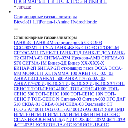
П-К-В
МАГ-6 П-Т-В
ТГС-3, ТГС-3-И
ИКВ-8-П
+
другие
Стационарные газоанализаторы
Bicyclo[1.1.1]Pentan-1-Amine Hydrochloride
Стационарные газоанализаторы
ГАНК-4С
ГАНК-4М стационарный
ССС-903
ССС-903МТ
ПГУ-А
ГАНК-4Ф Ex
СГОЭС
СГОЭС-М
СГОЭС-М11
ГАНК-Т1
ГАНК-Т1Д
ГАНК-Т1ДСА
ГАНК-
Т2
СИГМА-03
СИГМА-03М
Ирексон-АМВ
СИГМА-03
SF6
СИГМА-1М
Бинар-2Д
Бинар ХХ-ХХХ-Х
БИНАР-2П
БИНАР-2П отходящих газов
ЭССА
ЭССА-
М/3
MONOLIT XL
ГАММА-100
АКВТ-01, -02, -03
АНКАТ-410
АНКАТ-500
АНКАТ-7655-02, -03
АНКАТ-7670
ИДК-10-Х1
ИДК-10-Х2
ИДК-10-Х3
ТОП-
СЕНС Т
ТОП-СЕНС 4100G
ТОП-СЕНС 4100S
ТОП-
СЕНС 500
ТОП-СЕНС 1000
ТОП-СЕНС 10N
ТОП-
СЕНС F
ТОП-СЕНС N
Сигнал-03
Сигнал-033
ЭГС
ДАГ
510
СКВА-01
СКВА-01М
СКВА-03
Эдельвейс СТ
ГСО-2
АГ 0011 (AG 0011)
АГ 0012 (AG 0012)
УКР-1МЦ
ИГМ-10
ИГМ-11
ИГМ-12М
ИГМ-13М
ИГМ-14
СЕНС
СГ-А3
ИКВ-8-Н
МАГ-6-(Д)
ИГС-98
ФСТ-03М
ФСТ-03В
ФСТ-03В1
КОЛИОН-1А-01С
КОЛИОН-1В-01С