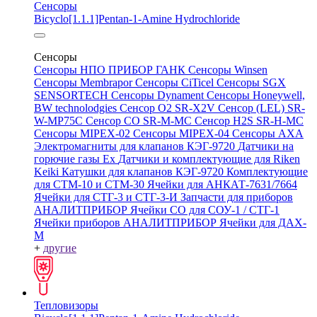
Сенсоры
Bicyclo[1.1.1]Pentan-1-Amine Hydrochloride
Сенсоры
Сенсоры НПО ПРИБОР ГАНК
Сенсоры Winsen
Сенсоры Membrapor
Сенсоры CiTicel
Сенсоры SGX
SENSORTECH
Сенсоры Dynament
Сенсоры Honeywell,
BW technolodgies
Сенсор O2 SR-X2V
Сенсор (LEL) SR-
W-MP75C
Сенсор CO SR-M-MC
Сенсор H2S SR-H-MC
Сенсоры MIPEX-02
Сенсоры MIPEX-04
Сенсоры АХА
Электромагниты для клапанов КЭГ-9720
Датчики на
горючие газы Ex
Датчики и комплектующие для Riken
Keiki
Катушки для клапанов КЭГ-9720
Комплектующие
для СТМ-10 и СТМ-30
Ячейки для АНКАТ-7631/7664
Ячейки для СТГ-3 и СТГ-3-И
Запчасти для приборов
АНАЛИТПРИБОР
Ячейки CO для СОУ-1 / СТГ-1
Ячейки приборов АНАЛИТПРИБОР
Ячейки для ДАХ-
М
+
другие
Тепловизоры