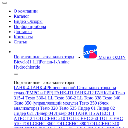
О компании
Каталог
Видео-Обзоры
Подбор прибора
Доставка
Контакты
Статьи
Портативные газоанализаторы
Мы на OZON
Bicyclo[1.1.1]Pentan-1-Amine
Hydrochloride
Портативные газоанализаторы
ГАНК-4
ГАНК-4РБ переносной
Газоанализаторы на
судах (РМРС и РРР)
ГАНК-П1
ГАНК-П2
ГАНК-П4
Testo
315-4
Testo 330-1 LL
Testo 330-2 LL
Testo 338
Testo 340
Testo 350 (управляющий модуль)
Testo 350 (блок
анализатора)
Testo 320
Testo 535
Лидер 01
Лидер 02
Лидер 021
Лидер 04
Лидер 041
ГАНК-П5
АТЕСТ-1
АТЕСТ-2
ТОП-СЕНС 210
ТОП-СЕНС 260
ТОП-СЕНС
510
ТОП-СЕНС 360
ТОП-СЕНС 380
ТОП-СЕНС 310