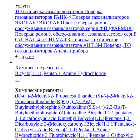
Услуги
ТО и поверка газоанализаторов
Поверка
газоанализаторов ГАНК-4
Поверка газоанализаторов
ЭКОЛАБ / ЭКОЛАБ Плюс
Поверка, ремонт,
обслуживание газоанализаторов серии ФП (ФАРМЭК)
Поверка, ремонт, обслуживание газоанализаторов серий
СИГНАЛ-4 и СИГМА-03
Поверка, техническое
обслуживание газоанализатора АНТ-3М
Поверка, ТО
газоанализаторов Аналитприбора
+
другие
Химические реагенты
Bicyclo[1.1.1]Pentan-1-Amine Hydrochloride
Химические реагенты
(R)-(+)-2-Methyl-2- Propanesulfinamide
(S)-(-)-2-Methyl-2-
Propanesulfinamide
(R,R)-(-)-2,3-Bis(T-
Butylmethylphosphino)Quinoxaline
(S,S)-(+)-2,3-Bis(T-
Butylmethylphosphino)Quinoxaline
Bicyclo[1.1.1]pentane-
1,3-dicarboxylic acid
Dimethyl Bicyclo[1.1.1]Pentane-1,3-
Dicarboxylate
3-(Methoxycarbonyl)Bicyclo[1.1.1]Pentane-1-
Carboxylic Acid
Bicyclo[1.1.1]Pentan-1-Amine
Hydrochloride
3-Fluorobicyclo[1.1.1]Pentane-1-Carboxylic