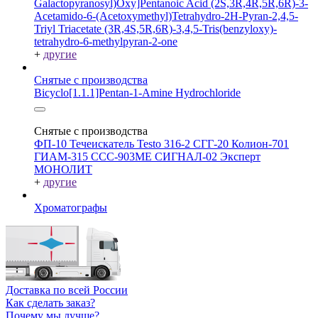
Galactopyranosyl)Oxy]Pentanoic Acid
(2S,3R,4R,5R,6R)-3-
Acetamido-6-(Acetoxymethyl)Tetrahydro-2H-Pyran-2,4,5-
Triyl Triacetate
(3R,4S,5R,6R)-3,4,5-Tris(benzyloxy)-
tetrahydro-6-methylpyran-2-one
+
другие
Снятые с производства
Bicyclo[1.1.1]Pentan-1-Amine Hydrochloride
Снятые с производства
ФП-10
Течеискатель Testo 316-2
СГГ-20
Колион-701
ГИАМ-315
ССС-903МЕ
СИГНАЛ-02
Эксперт
МОНОЛИТ
+
другие
Хроматографы
Доставка по всей России
Как сделать заказ?
Почему мы лучше?