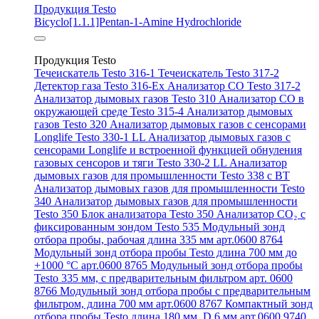
Продукция Testo
Bicyclo[1.1.1]Pentan-1-Amine Hydrochloride
Продукция Testo
Течеискатель Testo 316-1
Течеискатель Testo 317-2
Детектор газа Testo 316-Ex
Анализатор CO Testo 317-2
Анализатор дымовых газов Testo 310
Анализатор CO в
окружающей среде Testo 315-4
Анализатор дымовых
газов Testo 320
Анализатор дымовых газов с сенсорами
Longlife Testo 330-1 LL
Анализатор дымовых газов с
сенсорами Longlife и встроенной функцией обнуления
газовых сенсоров и тяги Testo 330-2 LL
Анализатор
дымовых газов для промышленности Testo 338 с BT
Анализатор дымовых газов для промышленности Testo
340
Анализатор дымовых газов для промышленности
Testo 350
Блок анализатора Testo 350
Анализатор СО₂ с
фиксированным зондом Testo 535
Модульный зонд
отбора пробы, рабочая длина 335 мм арт.0600 8764
Модульный зонд отбора пробы Testo длина 700 мм до
+1000 °С арт.0600 8765
Модульный зонд отбора пробы
Testo 335 мм, с предварительным фильтром арт. 0600
8766
Модульный зонд отбора пробы с предварительным
фильтром, длина 700 мм арт.0600 8767
Компактный зонд
отбора пробы Testo длина 180 мм, D 6 мм арт.0600 9740