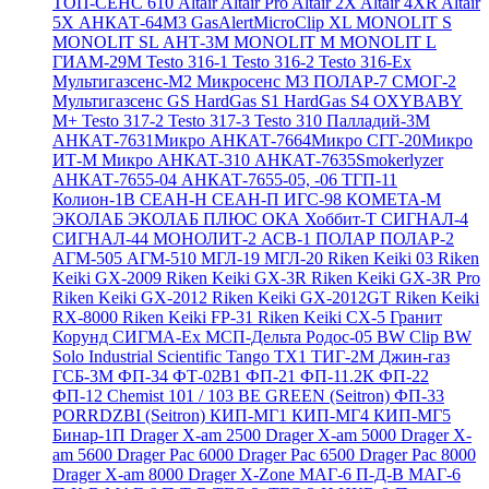
ТОП-СЕНС 610
Altair
Altair Pro
Altair 2X
Altair 4XR
Altair
5X
АНКАТ-64М3
GasAlertMicroClip XL
MONOLIT S
MONOLIT SL
АНТ-3М
MONOLIT M
MONOLIT L
ГИАМ-29М
Testo 316-1
Testo 316-2
Testo 316-Ex
Мультигазсенс-М2
Микросенс М3
ПОЛАР-7
СМОГ-2
Мультигазсенс GS
HardGas S1
HardGas S4
OXYBABY
M+
Testo 317-2
Testo 317-3
Testo 310
Палладий-3М
АНКАТ-7631Микро
АНКАТ-7664Микро
СГГ-20Микро
ИТ-М Микро
АНКАТ-310
АНКАТ-7635Smokerlyzer
АНКАТ-7655-04
АНКАТ-7655-05, -06
ТГП-11
Колион-1В
СЕАН-Н
СЕАН-П
ИГС-98
КОМЕТА-М
ЭКОЛАБ
ЭКОЛАБ ПЛЮС
ОКА
Хоббит-Т
СИГНАЛ-4
СИГНАЛ-44
МОНОЛИТ-2
АСВ-1
ПОЛАР
ПОЛАР-2
АГМ-505
АГМ-510
МГЛ-19
МГЛ-20
Riken Keiki 03
Riken
Keiki GX-2009
Riken Keiki GX-3R
Riken Keiki GX-3R Pro
Riken Keiki GX-2012
Riken Keiki GX-2012GT
Riken Keiki
RX-8000
Riken Keiki FP-31
Riken Keiki CX-5
Гранит
Корунд
СИГМА-Ех
МСП-Дельта
Родос-05
BW Clip
BW
Solo
Industrial Scientific Tango TX1
ТИГ-2М
Джин-газ
ГСБ-3М
ФП-34
ФТ-02В1
ФП-21
ФП-11.2К
ФП-22
ФП-12
Chemist 101 / 103 BE GREEN (Seitron)
ФП-33
PORRDZBI (Seitron)
КИП-МГ1
КИП-МГ4
КИП-МГ5
Бинар-1П
Drager X-am 2500
Drager X-am 5000
Drager X-
am 5600
Drager Pac 6000
Drager Pac 6500
Drager Pac 8000
Drager X-am 8000
Drager X-Zone
МАГ-6 П-Д-В
МАГ-6