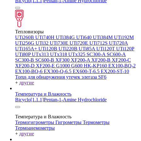
Bicyclo[1.1.1]Pentan-1-Amine Hydrochloride
Тепловизоры
UTi260В
UTi740H
UTi384G
UTi640
UTi384M
UTi192M
UTi256G
UTi32
UTi730E
UTi720E
UTi712S
UTi720A
UTi165A+
UTi120B
UTi220B
UTi85A
UTi120T
UTi120P
UTi80P
UTx313
UTx318
UTx325
SC300-A
SC600-A
SC300-B
SC600-B
XF300
XF200-A
XF200-B
XF200-C
XF200-D
XF200-E
G1000
G600
HK-KP160
EX100-BQ-2
EX100-BQ-6
EX300-Q-6.5
EX600-T-6.5
EX200-ST-10
Torus для обнаружения утечек элегаза SF6
+
другие
Температура и Влажность
Bicyclo[1.1.1]Pentan-1-Amine Hydrochloride
Температура и Влажность
Термогигрометры
Гигрометры
Термометры
Термоанемометры
+
другие