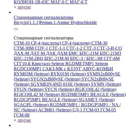
КОЛИОН-1В-03С
МАГ-6 С
МАГ-6 Т
+
другие
Стационарные сигнализаторы
Bicyclo[1.1.1]Pentan-1-Amine Hydrochloride
Стационарные сигнализаторы
СТМ-10
СР-4 (кислоты)
СР-4 (щелочи)
СТМ-30
СТМ-30М
СОУ-1
СТГ-1-1
СТГ-1-2
СТГ-3
СТГ-3-И-CO
ДАХ-М
ДАТ-М
ДАК
ДАМ
БМС
БПС-21М
БПС-21М3
БПС-21М-2ВЦ
БПС-21М-М
БПС-3 / БПС-3И
СГГ-6М
СГГ10-Б
Кристалл
Seitron RGDMETMP1
Seitron
RGDCO0MP1
САКЗ-МК с КЗЭУГ
АВУС-КОМБИ
RYM03M (Seitron)
RYK01M (Seitron)
SYMN2хB00ySE
(Seitron)
SYGN2xB00ySE (Seitron)
SYCN2xB00ySE
(Seitron)
SGYME0V4ND 01SE (Seitron)
SYMN (Seitron)
SYGN (Seitron)
SYCN (Seitron)
RGICO0L42 (Seitron)
RGICO0L42 M (Seitron)
RGDME5MP1 BEAGLE (Seitron)
RGDGP5MP1 BEAGLE (Seitron)
SGAMET (Seitron)
SGAGPL (Seitron)
RGDME5MP1 / RGDGP5MP1 / NA /
NC (Seitron)
ACIM01 (Seitron)
СД-1
ГСМ-03
ГСМ-05
ГСМ-08
+
другие