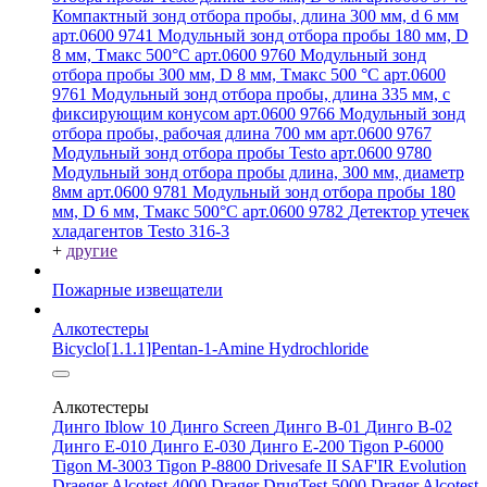
Компактный зонд отбора пробы, длина 300 мм, d 6 мм
арт.0600 9741
Модульный зонд отбора пробы 180 мм, D
8 мм, Tмакс 500°С арт.0600 9760
Модульный зонд
отбора пробы 300 мм, D 8 мм, Tмакс 500 °C арт.0600
9761
Модульный зонд отбора пробы, длина 335 мм, с
фиксирующим конусом арт.0600 9766
Модульный зонд
отбора пробы, рабочая длина 700 мм арт.0600 9767
Модульный зонд отбора пробы Testo арт.0600 9780
Модульный зонд отбора пробы длина, 300 мм, диаметр
8мм арт.0600 9781
Модульный зонд отбора пробы 180
мм, D 6 мм, Tмакс 500°С арт.0600 9782
Детектор утечек
хладагентов Testo 316-3
+
другие
Пожарные извещатели
Алкотестеры
Bicyclo[1.1.1]Pentan-1-Amine Hydrochloride
Алкотестеры
Динго Iblow 10
Динго Screen
Динго В-01
Динго В-02
Динго Е-010
Динго Е-030
Динго Е-200
Tigon P-6000
Tigon M-3003
Tigon P-8800
Drivesafe II
SAF'IR Evolution
Draeger Alcotest 4000
Drager DrugTest 5000
Drager Alcotest