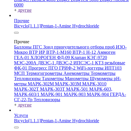
6000
+
другие
Прочие
Bicyclo[1.1.1]Pentan-1-Amine Hydrochloride
Прочие
Баллоны ПГС
Зонд принудительного отбора проб
ИЗО-
Микро
ВТР
ИР
ВТР-1-М160
ВТР-1
Н-12
Аммоген
ГЕА-01
ХЛОРОГЕН
ФД-09
Клапан КЭГ-9720
МЭС-200А
ДВЭС-1
ДВЭС-2
ИПСЭС-1
КТЗ резьбовые
ФК-01 Прогресс
ПГО
ГРИФ-2
WiFi-логгеры
ИПТ103
МСП
Термогигрометры
Анемометры
Термометры
Тепловизоры
Тахометры
Манометры
Шумомеры
pH-
метры
МАРК-302М
МАРК-303М
МАРК-3010
МАРК-302Т
МАРК-303Т
МАРК-501
МАРК-603,
МАРК-603/1
МАРК-901
МАРК-903
МАРК-904
ГЕРДА-
СГ-22-Тр
Тепловизоры
+
другие
Услуги
Bicyclo[1.1.1]Pentan-1-Amine Hydrochloride