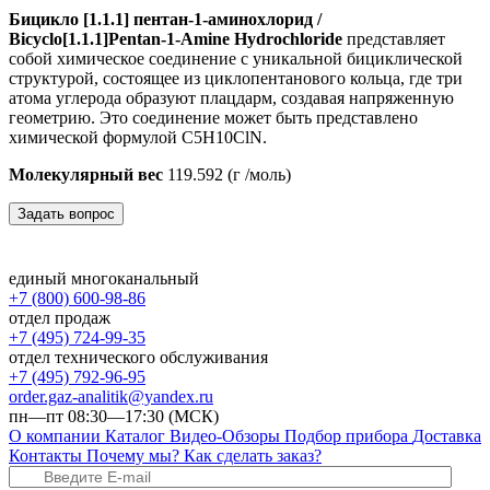
Бицикло [1.1.1] пентан-1-аминохлорид /
Bicyclo[1.1.1]Pentan-1-Amine Hydrochloride
представляет
собой химическое соединение с уникальной бициклической
структурой, состоящее из циклопентанового кольца, где три
атома углерода образуют плацдарм, создавая напряженную
геометрию. Это соединение может быть представлено
химической формулой C5H10ClN.
Молекулярный вес
119.592 (г /моль)
Задать вопрос
единый многоканальный
+7 (800) 600-98-86
отдел продаж
+7 (495) 724-99-35
отдел технического обслуживания
+7 (495) 792-96-95
order.gaz-analitik@yandex.ru
пн—пт 08:30—17:30 (МСК)
О компании
Каталог
Видео-Обзоры
Подбор прибора
Доставка
Контакты
Почему мы?
Как сделать заказ?