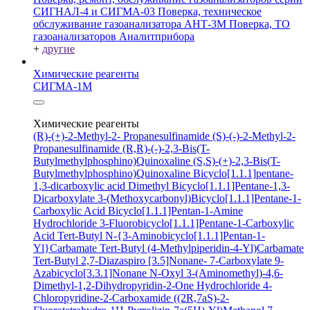
СИГНАЛ-4 и СИГМА-03
Поверка, техническое
обслуживание газоанализатора АНТ-3М
Поверка, ТО
газоанализаторов Аналитприбора
+
другие
Химические реагенты
СИГМА-1М
Химические реагенты
(R)-(+)-2-Methyl-2- Propanesulfinamide
(S)-(-)-2-Methyl-2-
Propanesulfinamide
(R,R)-(-)-2,3-Bis(T-
Butylmethylphosphino)Quinoxaline
(S,S)-(+)-2,3-Bis(T-
Butylmethylphosphino)Quinoxaline
Bicyclo[1.1.1]pentane-
1,3-dicarboxylic acid
Dimethyl Bicyclo[1.1.1]Pentane-1,3-
Dicarboxylate
3-(Methoxycarbonyl)Bicyclo[1.1.1]Pentane-1-
Carboxylic Acid
Bicyclo[1.1.1]Pentan-1-Amine
Hydrochloride
3-Fluorobicyclo[1.1.1]Pentane-1-Carboxylic
Acid
Tert-Butyl N-{3-Aminobicyclo[1.1.1]Pentan-1-
Yl}Carbamate
Tert-Butyl (4-Methylpiperidin-4-Yl)Carbamate
Tert-Butyl 2,7-Diazaspiro [3.5]Nonane- 7-Carboxylate
9-
Azabicyclo[3.3.1]Nonane N-Oxyl
3-(Aminomethyl)-4,6-
Dimethyl-1,2-Dihydropyridin-2-One Hydrochloride
4-
Chloropyridine-2-Carboxamide
((2R,7aS)-2-