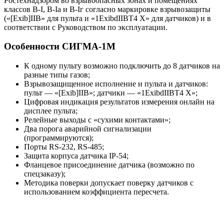
Ростехнадзором во взрывоопасных зонах и помещениях
классов B-I, B-Iа и B-Iг согласно маркировке взрывозащиты
(«[Exib]IIB» для пульта и «1ЕхibdIIВТ4 X» для датчиков) и в
соответствии с Руководством по эксплуатации.
Особенности СИГМА-1М
К одному пульту возможно подключить до 8 датчиков на
разные типы газов;
Взрывозащищенное исполнение и пульта и датчиков:
пульт — «[Exib]IIB»; датчики — «1ЕхibdIIВТ4 X»;
Цифровая индикация результатов измерения онлайн на
дисплее пульта;
Релейные выходы с «сухими контактами»;
Два порога аварийной сигнализации
(программируются);
Порты RS-232, RS-485;
Защита корпуса датчика IP-54;
Фланцевое присоединение датчика (возможно по
спецзаказу);
Методика поверки допускает поверку датчиков с
использованием коэффициента пересчета.