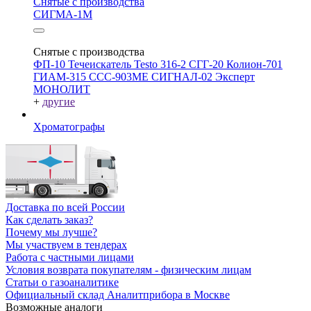
Снятые с производства
СИГМА-1М
Снятые с производства
ФП-10
Течеискатель Testo 316-2
СГГ-20
Колион-701
ГИАМ-315
ССС-903МЕ
СИГНАЛ-02
Эксперт
МОНОЛИТ
+
другие
Хроматографы
Доставка по всей России
Как сделать заказ?
Почему мы лучше?
Мы участвуем в тендерах
Работа с частными лицами
Условия возврата покупателям - физическим лицам
Статьи о газоаналитике
Официальный склад Аналитприбора в Москве
Возможные аналоги