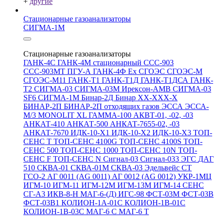
+
другие
Стационарные газоанализаторы
СИГМА-1М
Стационарные газоанализаторы
ГАНК-4С
ГАНК-4М стационарный
ССС-903
ССС-903МТ
ПГУ-А
ГАНК-4Ф Ex
СГОЭС
СГОЭС-М
СГОЭС-М11
ГАНК-Т1
ГАНК-Т1Д
ГАНК-Т1ДСА
ГАНК-
Т2
СИГМА-03
СИГМА-03М
Ирексон-АМВ
СИГМА-03
SF6
СИГМА-1М
Бинар-2Д
Бинар ХХ-ХХХ-Х
БИНАР-2П
БИНАР-2П отходящих газов
ЭССА
ЭССА-
М/3
MONOLIT XL
ГАММА-100
АКВТ-01, -02, -03
АНКАТ-410
АНКАТ-500
АНКАТ-7655-02, -03
АНКАТ-7670
ИДК-10-Х1
ИДК-10-Х2
ИДК-10-Х3
ТОП-
СЕНС Т
ТОП-СЕНС 4100G
ТОП-СЕНС 4100S
ТОП-
СЕНС 500
ТОП-СЕНС 1000
ТОП-СЕНС 10N
ТОП-
СЕНС F
ТОП-СЕНС N
Сигнал-03
Сигнал-033
ЭГС
ДАГ
510
СКВА-01
СКВА-01М
СКВА-03
Эдельвейс СТ
ГСО-2
АГ 0011 (AG 0011)
АГ 0012 (AG 0012)
УКР-1МЦ
ИГМ-10
ИГМ-11
ИГМ-12М
ИГМ-13М
ИГМ-14
СЕНС
СГ-А3
ИКВ-8-Н
МАГ-6-(Д)
ИГС-98
ФСТ-03М
ФСТ-03В
ФСТ-03В1
КОЛИОН-1А-01С
КОЛИОН-1В-01С
КОЛИОН-1В-03С
МАГ-6 С
МАГ-6 Т