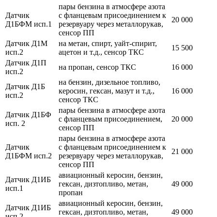
пары бензина в атмосфере азота
Датчик
с фланцевым присоединением к
20 000
Д1БФМ исп.1
резервуару через металлорукав,
сенсор ПП
Датчик Д1М
на метан, спирт, уайт-спирит,
15 500
исп.2
ацетон и т.д., сенсор ТКС
Датчик Д1П
на пропан, сенсор ТКС
16 000
исп.2
на бензин, дизельное топливо,
Датчик Д1Б
керосин, гексан, мазут и т.д.,
16 000
исп.2
сенсор ТКС
пары бензина в атмосфере азота
Датчик Д1БФ
с фланцевым присоединением,
20 000
исп. 2
сенсор ПП
пары бензина в атмосфере азота
Датчик
с фланцевым присоединением к
21 000
Д1БФМ исп.2
резервуару через металлорукав,
сенсор ПП
авиационный керосин, бензин,
Датчик Д1ИБ
гексан, дизтопливо, метан,
49 000
исп.1
пропан
авиационный керосин, бензин,
Датчик Д1ИБ
гексан, дизтопливо, метан,
49 000
исп.2