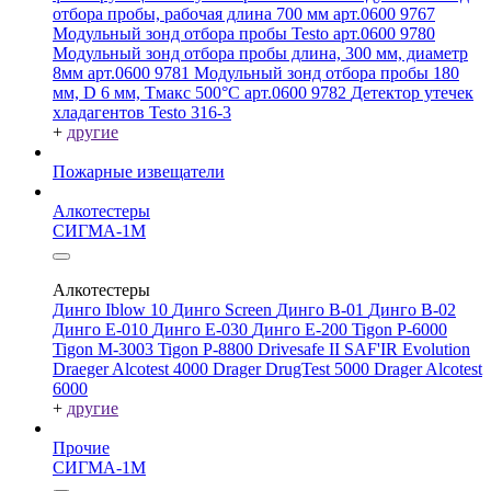
отбора пробы, рабочая длина 700 мм арт.0600 9767
Модульный зонд отбора пробы Testo арт.0600 9780
Модульный зонд отбора пробы длина, 300 мм, диаметр
8мм арт.0600 9781
Модульный зонд отбора пробы 180
мм, D 6 мм, Tмакс 500°С арт.0600 9782
Детектор утечек
хладагентов Testo 316-3
+
другие
Пожарные извещатели
Алкотестеры
СИГМА-1М
Алкотестеры
Динго Iblow 10
Динго Screen
Динго В-01
Динго В-02
Динго Е-010
Динго Е-030
Динго Е-200
Tigon P-6000
Tigon M-3003
Tigon P-8800
Drivesafe II
SAF'IR Evolution
Draeger Alcotest 4000
Drager DrugTest 5000
Drager Alcotest
6000
+
другие
Прочие
СИГМА-1М