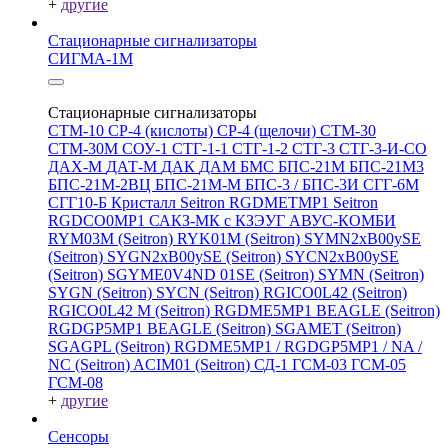
+
другие
Стационарные сигнализаторы
СИГМА-1М
Стационарные сигнализаторы
СТМ-10
СР-4 (кислоты)
СР-4 (щелочи)
СТМ-30
СТМ-30М
СОУ-1
СТГ-1-1
СТГ-1-2
СТГ-3
СТГ-3-И-CO
ДАХ-М
ДАТ-М
ДАК
ДАМ
БМС
БПС-21М
БПС-21М3
БПС-21М-2ВЦ
БПС-21М-М
БПС-3 / БПС-3И
СГГ-6М
СГГ10-Б
Кристалл
Seitron RGDMETMP1
Seitron
RGDCO0MP1
САКЗ-МК с КЗЭУГ
АВУС-КОМБИ
RYM03M (Seitron)
RYK01M (Seitron)
SYMN2хB00ySE
(Seitron)
SYGN2xB00ySE (Seitron)
SYCN2xB00ySE
(Seitron)
SGYME0V4ND 01SE (Seitron)
SYMN (Seitron)
SYGN (Seitron)
SYCN (Seitron)
RGICO0L42 (Seitron)
RGICO0L42 M (Seitron)
RGDME5MP1 BEAGLE (Seitron)
RGDGP5MP1 BEAGLE (Seitron)
SGAMET (Seitron)
SGAGPL (Seitron)
RGDME5MP1 / RGDGP5MP1 / NA /
NC (Seitron)
ACIM01 (Seitron)
СД-1
ГСМ-03
ГСМ-05
ГСМ-08
+
другие
Сенсоры