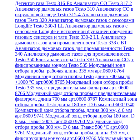
Детектор газа Testo 316-Ex
Анализатор CO Testo 317-2
Анализатор дымовых газов Testo 310
Анализатор CO в
окружающей среде Testo 315-4
Анализатор дымовых
газов Testo 320
Анализатор дымовых газов с сенсорами
Longlife Testo 330-1 LL
Анализатор дымовых газов с
сенсорами Longlife и встроенной функцией обнуления
газовых сенсоров и тяги Testo 330-2 LL
Анализатор
дымовых газов для промышленности Testo 338 с BT
Анализатор дымовых газов для промышленности Testo
340
Анализатор дымовых газов для промышленности
Testo 350
Блок анализатора Testo 350
Анализатор СО₂ с
фиксированным зондом Testo 535
Модульный зонд
отбора пробы, рабочая длина 335 мм арт.0600 8764
Модульный зонд отбора пробы Testo длина 700 мм до
+1000 °С арт.0600 8765
Модульный зонд отбора пробы
Testo 335 мм, с предварительным фильтром арт. 0600
8766
Модульный зонд отбора пробы с предварительным
фильтром, длина 700 мм арт.0600 8767
Компактный зонд
отбора пробы Testo длина 180 мм, D 6 мм арт.0600 9740
Компактный зонд отбора пробы, длина 300 мм, d 6 мм
арт.0600 9741
Модульный зонд отбора пробы 180 мм, D
8 мм, Tмакс 500°С арт.0600 9760
Модульный зонд
отбора пробы 300 мм, D 8 мм, Tмакс 500 °C арт.0600
9761
Модульный зонд отбора пробы, длина 335 мм, с
фиксирующим конусом арт.0600 9766
Модульный зонд