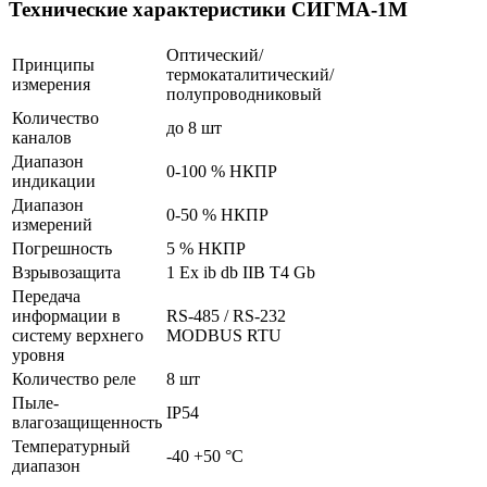
Технические характеристики СИГМА-1М
Оптический/
Принципы
термокаталитический/
измерения
полупроводниковый
Количество
до 8 шт
каналов
Диапазон
0-100 % НКПР
индикации
Диапазон
0-50 % НКПР
измерений
Погрешность
5 % НКПР
Взрывозащита
1 Ex ib db IIB T4 Gb
Передача
информации в
RS-485 / RS-232
систему верхнего
MODBUS RTU
уровня
Количество реле
8 шт
Пыле-
IP54
влагозащищенность
Температурный
-40 +50 °С
диапазон