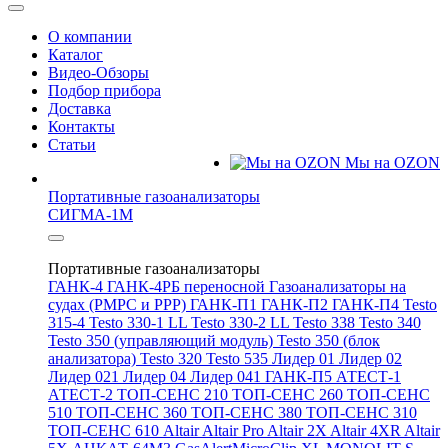
О компании
Каталог
Видео-Обзоры
Подбор прибора
Доставка
Контакты
Статьи
Мы на OZON
Портативные газоанализаторы
СИГМА-1М
Портативные газоанализаторы
ГАНК-4
ГАНК-4РБ переносной
Газоанализаторы на
судах (РМРС и РРР)
ГАНК-П1
ГАНК-П2
ГАНК-П4
Testo
315-4
Testo 330-1 LL
Testo 330-2 LL
Testo 338
Testo 340
Testo 350 (управляющий модуль)
Testo 350 (блок
анализатора)
Testo 320
Testo 535
Лидер 01
Лидер 02
Лидер 021
Лидер 04
Лидер 041
ГАНК-П5
АТЕСТ-1
АТЕСТ-2
ТОП-СЕНС 210
ТОП-СЕНС 260
ТОП-СЕНС
510
ТОП-СЕНС 360
ТОП-СЕНС 380
ТОП-СЕНС 310
ТОП-СЕНС 610
Altair
Altair Pro
Altair 2X
Altair 4XR
Altair