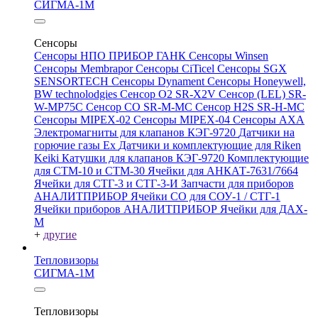
СИГМА-1М
Сенсоры
Сенсоры НПО ПРИБОР ГАНК
Сенсоры Winsen
Сенсоры Membrapor
Сенсоры CiTicel
Сенсоры SGX
SENSORTECH
Сенсоры Dynament
Сенсоры Honeywell,
BW technolodgies
Сенсор O2 SR-X2V
Сенсор (LEL) SR-
W-MP75C
Сенсор CO SR-M-MC
Сенсор H2S SR-H-MC
Сенсоры MIPEX-02
Сенсоры MIPEX-04
Сенсоры АХА
Электромагниты для клапанов КЭГ-9720
Датчики на
горючие газы Ex
Датчики и комплектующие для Riken
Keiki
Катушки для клапанов КЭГ-9720
Комплектующие
для СТМ-10 и СТМ-30
Ячейки для АНКАТ-7631/7664
Ячейки для СТГ-3 и СТГ-3-И
Запчасти для приборов
АНАЛИТПРИБОР
Ячейки CO для СОУ-1 / СТГ-1
Ячейки приборов АНАЛИТПРИБОР
Ячейки для ДАХ-
М
+
другие
Тепловизоры
СИГМА-1М
Тепловизоры