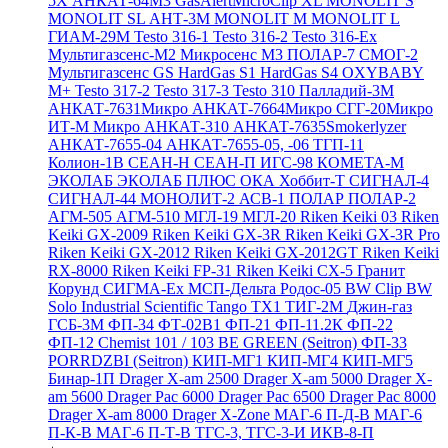
5X
АНКАТ-64М3
GasAlertMicroClip XL
MONOLIT S
MONOLIT SL
АНТ-3М
MONOLIT M
MONOLIT L
ГИАМ-29М
Testo 316-1
Testo 316-2
Testo 316-Ex
Мультигазсенс-М2
Микросенс М3
ПОЛАР-7
СМОГ-2
Мультигазсенс GS
HardGas S1
HardGas S4
OXYBABY
M+
Testo 317-2
Testo 317-3
Testo 310
Палладий-3М
АНКАТ-7631Микро
АНКАТ-7664Микро
СГГ-20Микро
ИТ-М Микро
АНКАТ-310
АНКАТ-7635Smokerlyzer
АНКАТ-7655-04
АНКАТ-7655-05, -06
ТГП-11
Колион-1В
СЕАН-Н
СЕАН-П
ИГС-98
КОМЕТА-М
ЭКОЛАБ
ЭКОЛАБ ПЛЮС
ОКА
Хоббит-Т
СИГНАЛ-4
СИГНАЛ-44
МОНОЛИТ-2
АСВ-1
ПОЛАР
ПОЛАР-2
АГМ-505
АГМ-510
МГЛ-19
МГЛ-20
Riken Keiki 03
Riken
Keiki GX-2009
Riken Keiki GX-3R
Riken Keiki GX-3R Pro
Riken Keiki GX-2012
Riken Keiki GX-2012GT
Riken Keiki
RX-8000
Riken Keiki FP-31
Riken Keiki CX-5
Гранит
Корунд
СИГМА-Ех
МСП-Дельта
Родос-05
BW Clip
BW
Solo
Industrial Scientific Tango TX1
ТИГ-2М
Джин-газ
ГСБ-3М
ФП-34
ФТ-02В1
ФП-21
ФП-11.2К
ФП-22
ФП-12
Chemist 101 / 103 BE GREEN (Seitron)
ФП-33
PORRDZBI (Seitron)
КИП-МГ1
КИП-МГ4
КИП-МГ5
Бинар-1П
Drager X-am 2500
Drager X-am 5000
Drager X-
am 5600
Drager Pac 6000
Drager Pac 6500
Drager Pac 8000
Drager X-am 8000
Drager X-Zone
МАГ-6 П-Д-В
МАГ-6
П-К-В
МАГ-6 П-Т-В
ТГС-3, ТГС-3-И
ИКВ-8-П