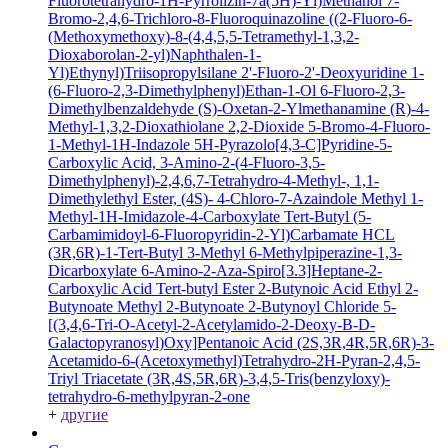
Fluorotetrahydro-1H-Pyrrolizin-7a(5H)-Yl)Methanol
7-
Bromo-2,4,6-Trichloro-8-Fluoroquinazoline
((2-Fluoro-6-
(Methoxymethoxy)-8-(4,4,5,5-Tetramethyl-1,3,2-
Dioxaborolan-2-yl)Naphthalen-1-
Yl)Ethynyl)Triisopropylsilane
2'-Fluoro-2'-Deoxyuridine
1-
(6-Fluoro-2,3-Dimethylphenyl)Ethan-1-Ol
6-Fluoro-2,3-
Dimethylbenzaldehyde
(S)-Oxetan-2-Ylmethanamine
(R)-4-
Methyl-1,3,2-Dioxathiolane 2,2-Dioxide
5-Bromo-4-Fluoro-
1-Methyl-1H-Indazole
5H-Pyrazolo[4,3-C]Pyridine-5-
Carboxylic Acid, 3-Amino-2-(4-Fluoro-3,5-
Dimethylphenyl)-2,4,6,7-Tetrahydro-4-Methyl-, 1,1-
Dimethylethyl Ester, (4S)-
4-Chloro-7-Azaindole
Methyl 1-
Methyl-1H-Imidazole-4-Carboxylate
Tert-Butyl (5-
Carbamimidoyl-6-Fluoropyridin-2-Yl)Carbamate HCL
(3R,6R)-1-Tert-Butyl 3-Methyl 6-Methylpiperazine-1,3-
Dicarboxylate
6-Amino-2-Aza-Spiro[3.3]Heptane-2-
Carboxylic Acid Tert-butyl Ester
2-Butynoic Acid
Ethyl 2-
Butynoate
Methyl 2-Butynoate
2-Butynoyl Chloride
5-
[(3,4,6-Tri-O-Acetyl-2-Acetylamido-2-Deoxy-B-D-
Galactopyranosyl)Oxy]Pentanoic Acid
(2S,3R,4R,5R,6R)-3-
Acetamido-6-(Acetoxymethyl)Tetrahydro-2H-Pyran-2,4,5-
Triyl Triacetate
(3R,4S,5R,6R)-3,4,5-Tris(benzyloxy)-
tetrahydro-6-methylpyran-2-one
+
другие