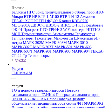
Прочие
Баллоны ПГС
Зонд принудительного отбора проб
ИЗО-
Микро
ВТР
ИР
ВТР-1-М160
ВТР-1
Н-12
Аммоген
ГЕА-01
ХЛОРОГЕН
ФД-09
Клапан КЭГ-9720
МЭС-200А
ДВЭС-1
ДВЭС-2
ИПСЭС-1
КТЗ резьбовые
ФК-01 Прогресс
ПГО
ГРИФ-2
WiFi-логгеры
ИПТ103
МСП
Термогигрометры
Анемометры
Термометры
Тепловизоры
Тахометры
Манометры
Шумомеры
pH-
метры
МАРК-302М
МАРК-303М
МАРК-3010
МАРК-302Т
МАРК-303Т
МАРК-501
МАРК-603,
МАРК-603/1
МАРК-901
МАРК-903
МАРК-904
ГЕРДА-
СГ-22-Тр
Тепловизоры
+
другие
Услуги
СИГМА-1М
Услуги
ТО и поверка газоанализаторов
Поверка
газоанализаторов ГАНК-4
Поверка газоанализаторов
ЭКОЛАБ / ЭКОЛАБ Плюс
Поверка, ремонт,
обслуживание газоанализаторов серии ФП (ФАРМЭК)
Поверка, ремонт, обслуживание газоанализаторов серий