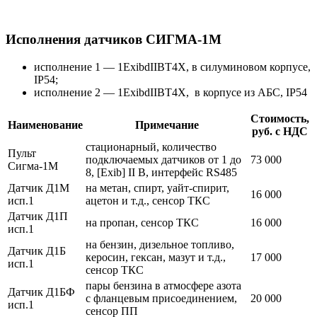
Исполнения датчиков СИГМА-1М
исполнение 1 — 1ExibdIIBT4X, в силуминовом корпусе,
IP54;
исполнение 2 — 1ExibdIIBT4X, в корпусе из АБС, IP54
Стоимость,
Наименование
Примечание
руб. с НДС
стационарный, количество
Пульт
подключаемых датчиков от 1 до
73 000
Сигма-1М
8, [Exib] II B, интерфейс RS485
Датчик Д1М
на метан, спирт, уайт-спирит,
16 000
исп.1
ацетон и т.д., сенсор ТКС
Датчик Д1П
на пропан, сенсор ТКС
16 000
исп.1
на бензин, дизельное топливо,
Датчик Д1Б
керосин, гексан, мазут и т.д.,
17 000
исп.1
сенсор ТКС
пары бензина в атмосфере азота
Датчик Д1БФ
с фланцевым присоединением,
20 000
исп.1
сенсор ПП