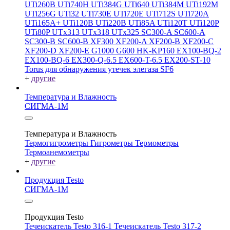
UTi260В
UTi740H
UTi384G
UTi640
UTi384M
UTi192M
UTi256G
UTi32
UTi730E
UTi720E
UTi712S
UTi720A
UTi165A+
UTi120B
UTi220B
UTi85A
UTi120T
UTi120P
UTi80P
UTx313
UTx318
UTx325
SC300-A
SC600-A
SC300-B
SC600-B
XF300
XF200-A
XF200-B
XF200-C
XF200-D
XF200-E
G1000
G600
HK-KP160
EX100-BQ-2
EX100-BQ-6
EX300-Q-6.5
EX600-T-6.5
EX200-ST-10
Torus для обнаружения утечек элегаза SF6
+
другие
Температура и Влажность
СИГМА-1М
Температура и Влажность
Термогигрометры
Гигрометры
Термометры
Термоанемометры
+
другие
Продукция Testo
СИГМА-1М
Продукция Testo
Течеискатель Testo 316-1
Течеискатель Testo 317-2