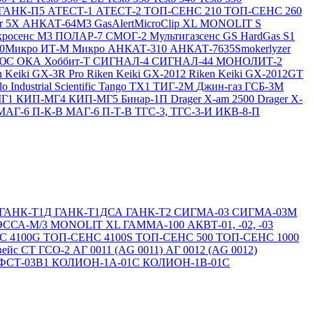
ГАНК-П5
АТЕСТ-1
АТЕСТ-2
ТОП-СЕНС 210
ТОП-СЕНС 260
ir 5X
АНКАТ-64М3
GasAlertMicroClip XL
MONOLIT S
росенс М3
ПОЛАР-7
СМОГ-2
Мультигазсенс GS
HardGas S1
20Микро
ИТ-М Микро
АНКАТ-310
АНКАТ-7635Smokerlyzer
ЛЮС
ОКА
Хоббит-Т
СИГНАЛ-4
СИГНАЛ-44
МОНОЛИТ-2
n Keiki GX-3R Pro
Riken Keiki GX-2012
Riken Keiki GX-2012GT
lo
Industrial Scientific Tango TX1
ТИГ-2М
Джин-газ ГСБ-3М
МГ1
КИП-МГ4
КИП-МГ5
Бинар-1П
Drager X-am 2500
Drager X-
МАГ-6 П-К-В
МАГ-6 П-Т-В
ТГС-3, ТГС-3-И
ИКВ-8-П
ГАНК-Т1Д
ГАНК-Т1ДСА
ГАНК-Т2
СИГМА-03
СИГМА-03М
ЭССА-М/3
MONOLIT XL
ГАММА-100
АКВТ-01, -02, -03
С 4100G
ТОП-СЕНС 4100S
ТОП-СЕНС 500
ТОП-СЕНС 1000
вейс СТ
ГСО-2
АГ 0011 (AG 0011)
АГ 0012 (AG 0012)
ФСТ-03В1
КОЛИОН-1А-01С
КОЛИОН-1В-01С