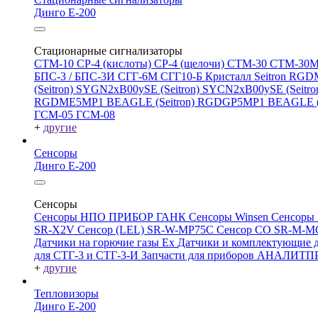
Динго Е-200
Стационарные сигнализаторы
СТМ-10
СР-4 (кислоты)
СР-4 (щелочи)
СТМ-30
СТМ-30
БПС-3 / БПС-3И
СГГ-6М
СГГ10-Б
Кристалл
Seitron RG
(Seitron)
SYGN2xB00ySE (Seitron)
SYCN2xB00ySE (Seitro
RGDME5MP1 BEAGLE (Seitron)
RGDGP5MP1 BEAGLE (S
ГСМ-05
ГСМ-08
+
другие
Сенсоры
Динго Е-200
Сенсоры
Сенсоры НПО ПРИБОР ГАНК
Сенсоры Winsen
Сенсоры
SR-X2V
Сенсор (LEL) SR-W-MP75C
Сенсор CO SR-M-
Датчики на горючие газы Ex
Датчики и комплектующие д
для СТГ-3 и СТГ-3-И
Запчасти для приборов АНАЛИТ
+
другие
Тепловизоры
Динго Е-200