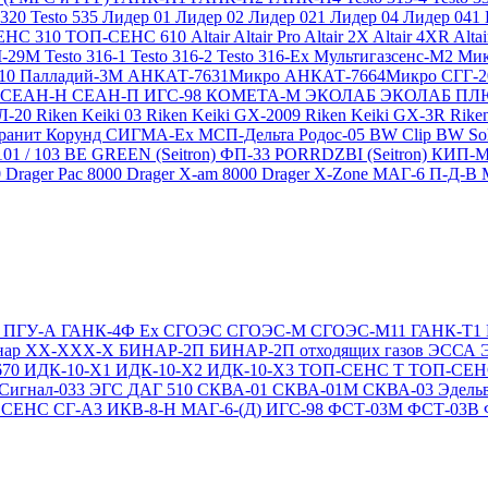
 320
Testo 535
Лидер 01
Лидер 02
Лидер 021
Лидер 04
Лидер 041
ЕНС 310
ТОП-СЕНС 610
Altair
Altair Pro
Altair 2X
Altair 4XR
Alta
-29М
Testo 316-1
Testo 316-2
Testo 316-Ex
Мультигазсенс-М2
Мик
310
Палладий-3М
АНКАТ-7631Микро
АНКАТ-7664Микро
СГГ-
СЕАН-Н
СЕАН-П
ИГС-98
КОМЕТА-М
ЭКОЛАБ
ЭКОЛАБ П
Л-20
Riken Keiki 03
Riken Keiki GX-2009
Riken Keiki GX-3R
Rike
ранит
Корунд
СИГМА-Ех
МСП-Дельта
Родос-05
BW Clip
BW So
101 / 103 BE GREEN (Seitron)
ФП-33
PORRDZBI (Seitron)
КИП-
0
Drager Pac 8000
Drager X-am 8000
Drager X-Zone
МАГ-6 П-Д-В
Т
ПГУ-А
ГАНК-4Ф Ex
СГОЭС
СГОЭС-М
СГОЭС-М11
ГАНК-Т1
нар ХХ-ХХХ-Х
БИНАР-2П
БИНАР-2П отходящих газов
ЭССА
670
ИДК-10-Х1
ИДК-10-Х2
ИДК-10-Х3
ТОП-СЕНС Т
ТОП-СЕН
Сигнал-033
ЭГС
ДАГ 510
СКВА-01
СКВА-01М
СКВА-03
Эдель
4
СЕНС СГ-А3
ИКВ-8-Н
МАГ-6-(Д)
ИГС-98
ФСТ-03М
ФСТ-03В