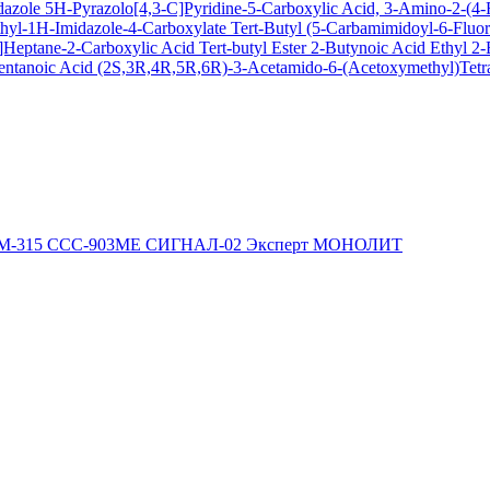
dazole
5H-Pyrazolo[4,3-C]Pyridine-5-Carboxylic Acid, 3-Amino-2-(4-F
hyl-1H-Imidazole-4-Carboxylate
Tert-Butyl (5-Carbamimidoyl-6-Flu
Heptane-2-Carboxylic Acid Tert-butyl Ester
2-Butynoic Acid
Ethyl 2
entanoic Acid
(2S,3R,4R,5R,6R)-3-Acetamido-6-(Acetoxymethyl)Tetra
М-315
ССС-903МЕ
СИГНАЛ-02
Эксперт
МОНОЛИТ