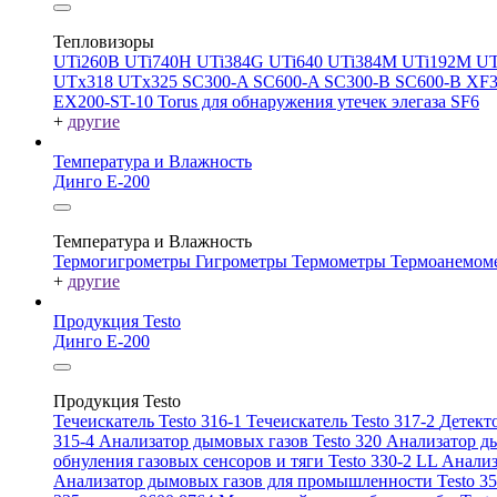
Тепловизоры
UTi260В
UTi740H
UTi384G
UTi640
UTi384M
UTi192M
UT
UTx318
UTx325
SC300-A
SC600-A
SC300-B
SC600-B
XF
EX200-ST-10
Torus для обнаружения утечек элегаза SF6
+
другие
Температура и Влажность
Динго Е-200
Температура и Влажность
Термогигрометры
Гигрометры
Термометры
Термоанемом
+
другие
Продукция Testo
Динго Е-200
Продукция Testo
Течеискатель Testo 316-1
Течеискатель Testo 317-2
Детекто
315-4
Анализатор дымовых газов Testo 320
Анализатор ды
обнуления газовых сенсоров и тяги Testo 330-2 LL
Анализ
Анализатор дымовых газов для промышленности Testo 3