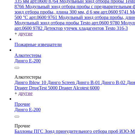
335 мм арт.0600 8764
Модульный зонд отбора пробы Testo
8766
Модульный зонд отбора пробы с предварительным ф
зонд отбора пробы, длина 300 мм, d 6 мм арт.0600 9741
Мо
500 °C арт.0600 9761
Модульный зонд отбора пробы, длин
Модульный зонд отбора пробы Testo арт.0600 9780
Модуль
арт.0600 9782
Детектор утечек хладагентов Testo 316-3
+
другие
Пожарные извещатели
Алкотестеры
Динго Е-200
Алкотестеры
Динго Iblow 10
Динго Screen
Динго В-01
Динго В-02
Дин
Drager DrugTest 5000
Drager Alcotest 6000
+
другие
Прочие
Динго Е-200
Прочие
Баллоны ПГС
Зонд принудительного отбора проб
ИЗО-М