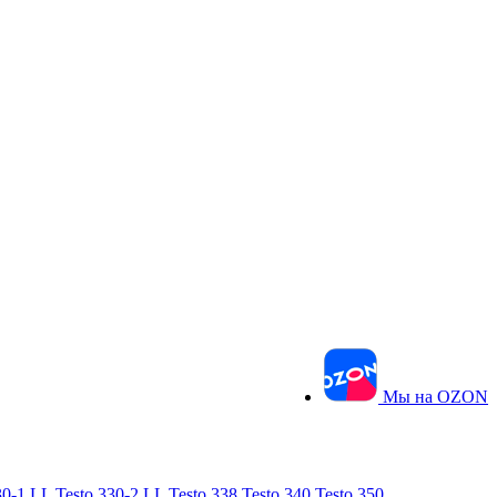
Мы на OZON
30-1 LL
Testo 330-2 LL
Testo 338
Testo 340
Testo 350