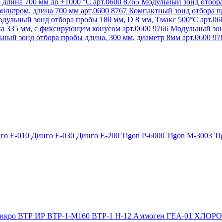
 длина 700 мм до +1000 °С арт.0600 8765
Модульный зонд отбора
ильтром, длина 700 мм арт.0600 8767
Компактный зонд отбора пр
дульный зонд отбора пробы 180 мм, D 8 мм, Tмакс 500°С арт.0
а 335 мм, с фиксирующим конусом арт.0600 9766
Модульный зон
ный зонд отбора пробы длина, 300 мм, диаметр 8мм арт.0600 9
го Е-010
Динго Е-030
Динго Е-200
Tigon P-6000
Tigon M-3003
Ti
икро
ВТР
ИР
ВТР-1-М160
ВТР-1
Н-12
Аммоген
ГЕА-01
ХЛОР