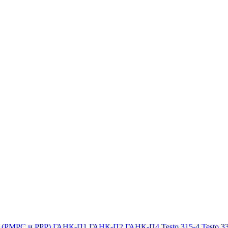
х (РМРС и РРР)
ГАНК-П1
ГАНК-П2
ГАНК-П4
Testo 315-4
Testo 3