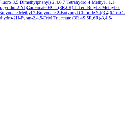
luoro-3,5-Dimethylphenyl)-2,4,6,7-Tetrahydro-4-Methyl-, 1,1-
oropyridin-2-Yl)Carbamate HCL
(3R,6R)-1-Tert-Butyl 3-Methyl 6-
-Butynoate
Methyl 2-Butynoate
2-Butynoyl Chloride
5-[(3,4,6-Tri-O-
hydro-2H-Pyran-2,4,5-Triyl Triacetate
(3R,4S,5R,6R)-3,4,5-