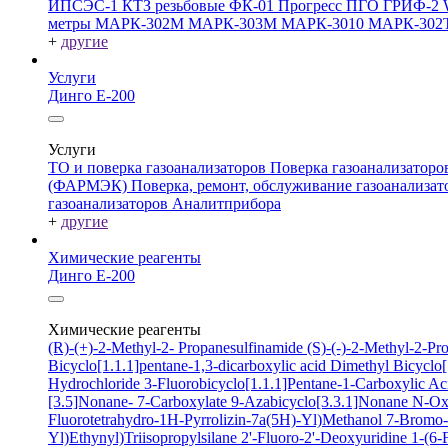
ИПСЭС-1
КТЗ резьбовые
ФК-01 Прогресс
ПГО
ГРИФ-2
метры
МАРК-302М
МАРК-303М
МАРК-3010
МАРК-302
+
другие
Услуги
Динго Е-200
Услуги
ТО и поверка газоанализаторов
Поверка газоанализатор
(ФАРМЭК)
Поверка, ремонт, обслуживание газоанали
газоанализаторов Аналитприбора
+
другие
Химические реагенты
Динго Е-200
Химические реагенты
(R)-(+)-2-Methyl-2- Propanesulfinamide
(S)-(-)-2-Methyl-2-P
Bicyclo[1.1.1]pentane-1,3-dicarboxylic acid
Dimethyl Bicyclo[
Hydrochloride
3-Fluorobicyclo[1.1.1]Pentane-1-Carboxylic A
[3.5]Nonane- 7-Carboxylate
9-Azabicyclo[3.3.1]Nonane N-O
Fluorotetrahydro-1H-Pyrrolizin-7a(5H)-Yl)Methanol
7-Bromo-2
Yl)Ethynyl)Triisopropylsilane
2'-Fluoro-2'-Deoxyuridine
1-(6-