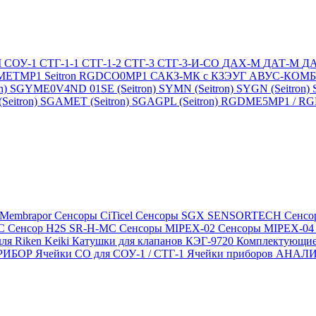
М
СОУ-1
СТГ-1-1
СТГ-1-2
СТГ-3
СТГ-3-И-CO
ДАХ-М
ДАТ-М
Д
DMETMP1
Seitron RGDCO0MP1
САКЗ-МК с КЗЭУГ
АВУС-КОМ
n)
SGYME0V4ND 01SE (Seitron)
SYMN (Seitron)
SYGN (Seitron)
eitron)
SGAMET (Seitron)
SGAGPL (Seitron)
RGDME5MP1 / RGDG
 Membrapor
Сенсоры CiTicel
Сенсоры SGX SENSORTECH
Сенсо
MC
Сенсор H2S SR-H-MC
Сенсоры MIPEX-02
Сенсоры MIPEX-0
ля Riken Keiki
Катушки для клапанов КЭГ-9720
Комплектующие
ПРИБОР
Ячейки CO для СОУ-1 / СТГ-1
Ячейки приборов АНА