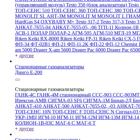
(управляющий модуль)
Testo 350 (блок анализатора)
Testo
ТОП-СЕНС 510
ТОП-СЕНС 360
ТОП-СЕНС 380
ТОП-С
MONOLIT SL
АНТ-3М
MONOLIT M
MONOLIT L
ГИАМ
HardGas S4
OXYBABY M+
Testo 317-2
Testo 317-3
Testo 
АНКАТ-7655-04
АНКАТ-7655-05, -06
ТГП-11
Колион-1В
АСВ-1
ПОЛАР
ПОЛАР-2
АГМ-505
АГМ-510
МГЛ-19
МГ
Riken Keiki RX-8000
Riken Keiki FP-31
Riken Keiki CX-5
Г
ФП-34
ФТ-02В1
ФП-21
ФП-11.2К
ФП-22
ФП-12
Chemist 
am 5000
Drager X-am 5600
Drager Pac 6000
Drager Pac 650
+
другие
Стационарные газоанализаторы
Динго Е-200
Стационарные газоанализаторы
ГАНК-4С
ГАНК-4М стационарный
ССС-903
ССС-903М
Ирексон-АМВ
СИГМА-03 SF6
СИГМА-1М
Бинар-2Д
Би
АНКАТ-410
АНКАТ-500
АНКАТ-7655-02, -03
АНКАТ-7
ТОП-СЕНС 10N
ТОП-СЕНС F
ТОП-СЕНС N
Сигнал-03
УКР-1МЦ
ИГМ-10
ИГМ-11
ИГМ-12М
ИГМ-13М
ИГМ-1
КОЛИОН-1В-03С
МАГ-6 С
МАГ-6 Т
+
другие
Стационарные сигнализаторы