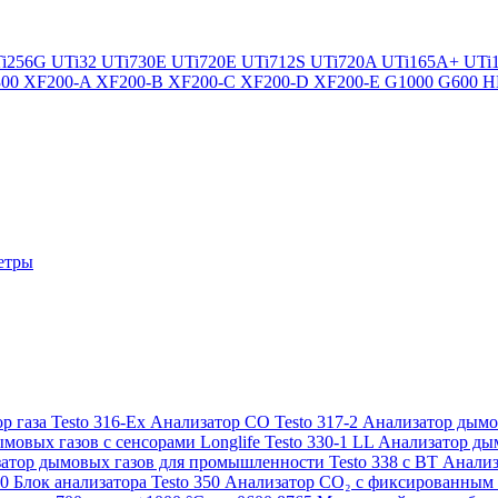
i256G
UTi32
UTi730E
UTi720E
UTi712S
UTi720A
UTi165A+
UTi
300
XF200-A
XF200-B
XF200-C
XF200-D
XF200-E
G1000
G600
H
етры
р газа Testo 316-Ex
Анализатор CO Testo 317-2
Анализатор дымов
мовых газов с сенсорами Longlife Testo 330-1 LL
Анализатор дым
атор дымовых газов для промышленности Testo 338 с BT
Анализ
50
Блок анализатора Testo 350
Анализатор СО₂ с фиксированным 