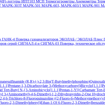
WiFi-логгеры
ИПТ103 МСП
Термогигрометры
Анемометры
Тер
Т
МАРК-303Т
МАРК-501
МАРК-603, МАРК-603/1
МАРК-901
М
ов ГАНК-4
Поверка газоанализаторов ЭКОЛАБ / ЭКОЛАБ Плюс
заторов серий СИГНАЛ-4 и СИГМА-03
Поверка, техническое обс
ropanesulfinamide
(R,R)-(-)-2,3-Bis(T-Butylmethylphosphino)Quinoxal
1.1.1]Pentane-1,3-Dicarboxylate
3-(Methoxycarbonyl)Bicyclo[1.1.1]P
cid
Tert-Butyl N-{3-Aminobicyclo[1.1.1]Pentan-1-Yl}Carbamate
Tert-
xyl
3-(Aminomethyl)-4,6-Dimethyl-1,2-Dihydropyridin-2-One Hydroch
,4,6-Trichloro-8-Fluoroquinazoline
((2-Fluoro-6-(Methoxymethoxy)-8-
Fluoro-2,3-Dimethylphenyl)Ethan-1-Ol
6-Fluoro-2,3-Dimethylbenzald