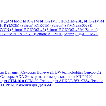
АК
ДАМ
БМС
БПС-21М
БПС-21М3
БПС-21М-2ВЦ
БПС-21М-М
БИ
RYM03M (Seitron)
RYK01M (Seitron)
SYMN2хB00ySE
SYCN (Seitron)
RGICO0L42 (Seitron)
RGICO0L42 M (Seitron)
P5MP1 / NA / NC (Seitron)
ACIM01 (Seitron)
СД-1
ГСМ-03
ры Dynament
Сенсоры Honeywell, BW technolodgies
Сенсор O2
4
Сенсоры АХА
Электромагниты для клапанов КЭГ-9720
 для СТМ-10 и СТМ-30
Ячейки для АНКАТ-7631/7664
Ячейки
ЛИТПРИБОР
Ячейки для ДАХ-М