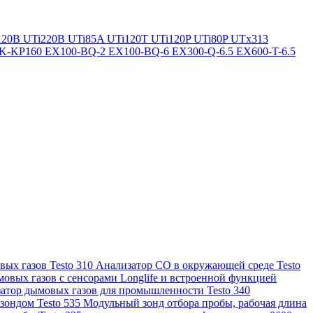
120B
UTi220B
UTi85A
UTi120T
UTi120P
UTi80P
UTx313
K-KP160
EX100-BQ-2
EX100-BQ-6
EX300-Q-6.5
EX600-T-6.5
ых газов Testo 310
Анализатор CO в окружающей среде Testo
овых газов с сенсорами Longlife и встроенной функцией
атор дымовых газов для промышленности Testo 340
зондом Testo 535
Модульный зонд отбора пробы, рабочая длина