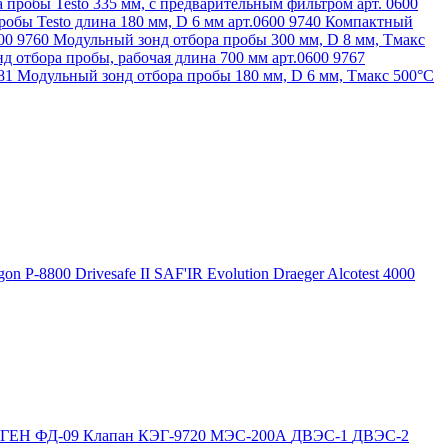
 пробы Testo 335 мм, с предварительным фильтром арт. 0600
обы Testo длина 180 мм, D 6 мм арт.0600 9740
Компактный
600 9760
Модульный зонд отбора пробы 300 мм, D 8 мм, Tмакс
д отбора пробы, рабочая длина 700 мм арт.0600 9767
781
Модульный зонд отбора пробы 180 мм, D 6 мм, Tмакс 500°С
gon P-8800
Drivesafe II
SAF'IR Evolution
Draeger Alcotest 4000
ОГЕН
ФД-09
Клапан КЭГ-9720
МЭС-200А
ДВЭС-1
ДВЭС-2