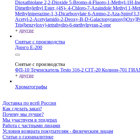
Dioxathiolane 2,2-Dioxide
5-Bromo-4-Fluoro-1-Methyl-1H-In
Dimethylethyl Ester, (4S)-
4-Chloro-7-Azaindole
Methyl 1-Met
Methylpiperazine-1,3-Dicarboxylate
6-Amino-2-Aza-Spiro[3.3]
Acetyl-2-Acetylamido-2-Deoxy-B-D-Galactopyranosyl)Oxy]P
Tris(benzyloxy)-tetrahydro-6-methylpyran-2-one
+
другие
Снятые с производства
Динго Е-200
Снятые с производства
ФП-10
Течеискатель Testo 316-2
СГГ-20
Колион-701
ГИА
+
другие
Хроматографы
Доставка по всей России
Как сделать заказ?
Почему мы лучше?
Мы участвуем в тендерах
Работа с частными лицами
Условия возврата покупателям - физическим лицам
Статьи о газоаналитике