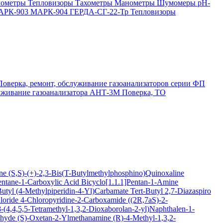
мометры
Тепловизоры
Тахометры
Манометры
Шумомеры
pH-
АРК-903
МАРК-904
ГЕРДА-СГ-22-Тр
Тепловизоры
Поверка, ремонт, обслуживание газоанализаторов серии ФП
луживание газоанализатора АНТ-3М
Поверка, ТО
ine
(S,S)-(+)-2,3-Bis(T-Butylmethylphosphino)Quinoxaline
entane-1-Carboxylic Acid
Bicyclo[1.1.1]Pentan-1-Amine
Butyl (4-Methylpiperidin-4-Yl)Carbamate
Tert-Butyl 2,7-Diazaspiro
loride
4-Chloropyridine-2-Carboxamide
((2R,7aS)-2-
(4,4,5,5-Tetramethyl-1,3,2-Dioxaborolan-2-yl)Naphthalen-1-
ehyde
(S)-Oxetan-2-Ylmethanamine
(R)-4-Methyl-1,3,2-