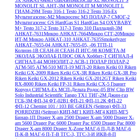
5X
АНКАТ-64М3
GasAlertMicroClip XL
MONOLIT S
MONOLIT SL
АНТ-3М
MONOLIT M
MONOLIT L
ГИАМ-29М
Testo 316-1
Testo 316-2
Testo 316-Ex
Мультигазсенс-М2
Микросенс М3
ПОЛАР-7
СМОГ-2
Мультигазсенс GS
HardGas S1
HardGas S4
OXYBABY
M+
Testo 317-2
Testo 317-3
Testo 310
Палладий-3М
АНКАТ-7631Микро
АНКАТ-7664Микро
СГГ-20Микро
ИТ-М Микро
АНКАТ-310
АНКАТ-7635Smokerlyzer
АНКАТ-7655-04
АНКАТ-7655-05, -06
ТГП-11
Колион-1В
СЕАН-Н
СЕАН-П
ИГС-98
КОМЕТА-М
ЭКОЛАБ
ЭКОЛАБ ПЛЮС
ОКА
Хоббит-Т
СИГНАЛ-4
СИГНАЛ-44
МОНОЛИТ-2
АСВ-1
ПОЛАР
ПОЛАР-2
АГМ-505
АГМ-510
МГЛ-19
МГЛ-20
Riken Keiki 03
Riken
Keiki GX-2009
Riken Keiki GX-3R
Riken Keiki GX-3R Pro
Riken Keiki GX-2012
Riken Keiki GX-2012GT
Riken Keiki
RX-8000
Riken Keiki FP-31
Riken Keiki CX-5
Гранит
Корунд
СИГМА-Ех
МСП-Дельта
Родос-05
BW Clip
BW
Solo
Industrial Scientific Tango TX1
ТИГ-2М
Джин-газ
ГСБ-3М
ФП-34
ФТ-02В1
ФП-21
ФП-11.2К
ФП-22
ФП-12
Chemist 101 / 103 BE GREEN (Seitron)
ФП-33
PORRDZBI (Seitron)
КИП-МГ1
КИП-МГ4
КИП-МГ5
Бинар-1П
Drager X-am 2500
Drager X-am 5000
Drager X-
am 5600
Drager Pac 6000
Drager Pac 6500
Drager Pac 8000
Drager X-am 8000
Drager X-Zone
МАГ-6 П-Д-В
МАГ-6
П-К-В
МАГ-6 П-Т-В
ТГС-3, ТГС-3-И
ИКВ-8-П