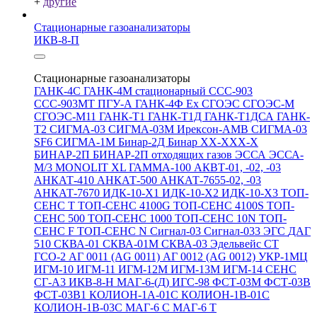
+
другие
Стационарные газоанализаторы
ИКВ-8-П
Стационарные газоанализаторы
ГАНК-4С
ГАНК-4М стационарный
ССС-903
ССС-903МТ
ПГУ-А
ГАНК-4Ф Ex
СГОЭС
СГОЭС-М
СГОЭС-М11
ГАНК-Т1
ГАНК-Т1Д
ГАНК-Т1ДСА
ГАНК-
Т2
СИГМА-03
СИГМА-03М
Ирексон-АМВ
СИГМА-03
SF6
СИГМА-1М
Бинар-2Д
Бинар ХХ-ХХХ-Х
БИНАР-2П
БИНАР-2П отходящих газов
ЭССА
ЭССА-
М/3
MONOLIT XL
ГАММА-100
АКВТ-01, -02, -03
АНКАТ-410
АНКАТ-500
АНКАТ-7655-02, -03
АНКАТ-7670
ИДК-10-Х1
ИДК-10-Х2
ИДК-10-Х3
ТОП-
СЕНС Т
ТОП-СЕНС 4100G
ТОП-СЕНС 4100S
ТОП-
СЕНС 500
ТОП-СЕНС 1000
ТОП-СЕНС 10N
ТОП-
СЕНС F
ТОП-СЕНС N
Сигнал-03
Сигнал-033
ЭГС
ДАГ
510
СКВА-01
СКВА-01М
СКВА-03
Эдельвейс СТ
ГСО-2
АГ 0011 (AG 0011)
АГ 0012 (AG 0012)
УКР-1МЦ
ИГМ-10
ИГМ-11
ИГМ-12М
ИГМ-13М
ИГМ-14
СЕНС
СГ-А3
ИКВ-8-Н
МАГ-6-(Д)
ИГС-98
ФСТ-03М
ФСТ-03В
ФСТ-03В1
КОЛИОН-1А-01С
КОЛИОН-1В-01С
КОЛИОН-1В-03С
МАГ-6 С
МАГ-6 Т