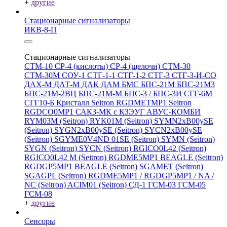
+
другие
Стационарные сигнализаторы
ИКВ-8-П
Стационарные сигнализаторы
СТМ-10
СР-4 (кислоты)
СР-4 (щелочи)
СТМ-30
СТМ-30М
СОУ-1
СТГ-1-1
СТГ-1-2
СТГ-3
СТГ-3-И-CO
ДАХ-М
ДАТ-М
ДАК
ДАМ
БМС
БПС-21М
БПС-21М3
БПС-21М-2ВЦ
БПС-21М-М
БПС-3 / БПС-3И
СГГ-6М
СГГ10-Б
Кристалл
Seitron RGDMETMP1
Seitron
RGDCO0MP1
САКЗ-МК с КЗЭУГ
АВУС-КОМБИ
RYM03M (Seitron)
RYK01M (Seitron)
SYMN2хB00ySE
(Seitron)
SYGN2xB00ySE (Seitron)
SYCN2xB00ySE
(Seitron)
SGYME0V4ND 01SE (Seitron)
SYMN (Seitron)
SYGN (Seitron)
SYCN (Seitron)
RGICO0L42 (Seitron)
RGICO0L42 M (Seitron)
RGDME5MP1 BEAGLE (Seitron)
RGDGP5MP1 BEAGLE (Seitron)
SGAMET (Seitron)
SGAGPL (Seitron)
RGDME5MP1 / RGDGP5MP1 / NA /
NC (Seitron)
ACIM01 (Seitron)
СД-1
ГСМ-03
ГСМ-05
ГСМ-08
+
другие
Сенсоры