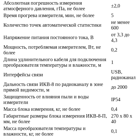
Абсолютная погрешность измерения
±2,0
атмосферного давления, гПа, не более
Время прогрева измерителя, мин, не более
5
не менее
Количество точек автоматической статистики
600
от 3,3 до
Напряжение питания постоянного тока, В
4,3
Мощность, потребляемая измерителем, Вт, не
0,2
более
Длина удлинительного кабеля для подключения
1
преобразователя температуры и влажности, м
USB,
Интерфейсы связи
радиоканал
Дальность связи ИКВ-8 по радиоканалу в зоне
до 2000
прямой видимости, м
Защищенность от влияния пыли и воды
IP54
измерители
Масса блока измерения, кг, не более
0,4
Габаритные размеры блока измерения ИКВ-8-П,
270 х 80 х
мм, не более
40
Масса преобразователя температуры и
0,1
влажности, кг, не более