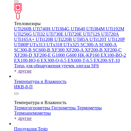
Тепловизоры
UTi260В
UTi740H
UTi384G
UTi640
UTi384M
UTi192M
UTi256G
UTi32
UTi730E
UTi720E
UTi712S
UTi720A
UTi165A+
UTi120B
UTi220B
UTi85A
UTi120T
UTi120P
UTi80P
UTx313
UTx318
UTx325
SC300-A
SC600-A
SC300-B
SC600-B
XF300
XF200-A
XF200-B
XF200-C
XF200-D
XF200-E
G1000
G600
HK-KP160
EX100-BQ-2
EX100-BQ-6
EX300-Q-6.5
EX600-T-6.5
EX200-ST-10
Torus для обнаружения утечек элегаза SF6
+
другие
Температура и Влажность
ИКВ-8-П
Температура и Влажность
Термогигрометры
Гигрометры
Термометры
Термоанемометры
+
другие
Продукция Testo