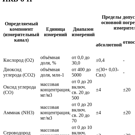
Пределы допу
основной погр
Определяемый
измерите
компонент
Единица
Диапазон
(измерительный
измерений
измерений
канал)
относ
абсолютной
объёмная
от 0,0 до
Кислород (O2)
±0,4
-
доля, %
30,0
Диоксид
объёмная
от 400 до
±(30+ 0,03-
-
углерода (CO2)
доля, млн-1
5000
Свх)
от 0 до 20
массовая
Оксид углерода
включ.
концентрация,
±4
±20
(CO)
св. 20 до
мг/м3
500
от 0 до 20
массовая
включ.
Аммиак (NH3)
концентрация,
±4
±20
св. 20 до
мг/м3
70
от 0 до 10
массовая
Сероводород
включ.