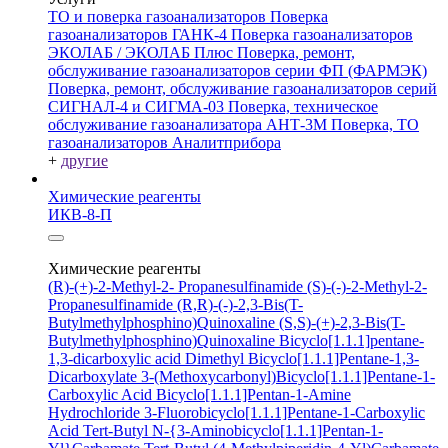
ТО и поверка газоанализаторов
Поверка
газоанализаторов ГАНК-4
Поверка газоанализаторов
ЭКОЛАБ / ЭКОЛАБ Плюс
Поверка, ремонт,
обслуживание газоанализаторов серии ФП (ФАРМЭК)
Поверка, ремонт, обслуживание газоанализаторов серий
СИГНАЛ-4 и СИГМА-03
Поверка, техническое
обслуживание газоанализатора АНТ-3М
Поверка, ТО
газоанализаторов Аналитприбора
+
другие
Химические реагенты
ИКВ-8-П
Химические реагенты
(R)-(+)-2-Methyl-2- Propanesulfinamide
(S)-(-)-2-Methyl-2-
Propanesulfinamide
(R,R)-(-)-2,3-Bis(T-
Butylmethylphosphino)Quinoxaline
(S,S)-(+)-2,3-Bis(T-
Butylmethylphosphino)Quinoxaline
Bicyclo[1.1.1]pentane-
1,3-dicarboxylic acid
Dimethyl Bicyclo[1.1.1]Pentane-1,3-
Dicarboxylate
3-(Methoxycarbonyl)Bicyclo[1.1.1]Pentane-1-
Carboxylic Acid
Bicyclo[1.1.1]Pentan-1-Amine
Hydrochloride
3-Fluorobicyclo[1.1.1]Pentane-1-Carboxylic
Acid
Tert-Butyl N-{3-Aminobicyclo[1.1.1]Pentan-1-