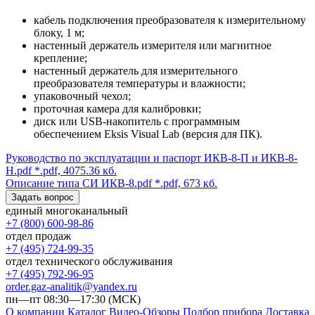
кабель подключения преобразователя к измерительному
блоку, 1 м;
настенный держатель измерителя или магнитное
крепление;
настенный держатель для измерительного
преобразователя температуры и влажности;
упаковочный чехол;
проточная камера для калибровки;
диск или USB-накопитель с программным
обеспечением Eksis Visual Lab (версия для ПК).
Руководство по эксплуатации и паспорт ИКВ-8-П и ИКВ-8-
Н.pdf
*.pdf, 4075.36 кб.
Описание типа СИ ИКВ-8.pdf
*.pdf, 673 кб.
Задать вопрос
единый многоканальный
+7 (800) 600-98-86
отдел продаж
+7 (495) 724-99-35
отдел технического обслуживания
+7 (495) 792-96-95
order.gaz-analitik@yandex.ru
пн—пт 08:30—17:30 (МСК)
О компании
Каталог
Видео-Обзоры
Подбор прибора
Доставка