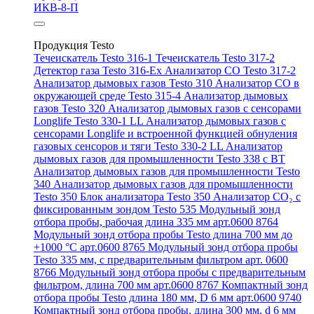
ИКВ-8-П
Продукция Testo
Течеискатель Testo 316-1
Течеискатель Testo 317-2
Детектор газа Testo 316-Ex
Анализатор CO Testo 317-2
Анализатор дымовых газов Testo 310
Анализатор CO в
окружающей среде Testo 315-4
Анализатор дымовых
газов Testo 320
Анализатор дымовых газов с сенсорами
Longlife Testo 330-1 LL
Анализатор дымовых газов с
сенсорами Longlife и встроенной функцией обнуления
газовых сенсоров и тяги Testo 330-2 LL
Анализатор
дымовых газов для промышленности Testo 338 с BT
Анализатор дымовых газов для промышленности Testo
340
Анализатор дымовых газов для промышленности
Testo 350
Блок анализатора Testo 350
Анализатор СО₂ с
фиксированным зондом Testo 535
Модульный зонд
отбора пробы, рабочая длина 335 мм арт.0600 8764
Модульный зонд отбора пробы Testo длина 700 мм до
+1000 °С арт.0600 8765
Модульный зонд отбора пробы
Testo 335 мм, с предварительным фильтром арт. 0600
8766
Модульный зонд отбора пробы с предварительным
фильтром, длина 700 мм арт.0600 8767
Компактный зонд
отбора пробы Testo длина 180 мм, D 6 мм арт.0600 9740
Компактный зонд отбора пробы, длина 300 мм, d 6 мм