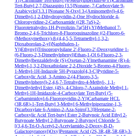
Yl}Carbamate
Tert-Butyl (4-Methylpiperidin-4-Yl)Carbamate
Tert-Butyl 2,7-Diazaspiro [3.5]Nonane- 7-Carboxylate
9-
Azabicyclo[3.3.1]Nonane N-Oxyl
3-(Aminomethyl)-4,6-
Dimethyl-1,2-Dihydropyridin-2-One Hydrochloride
4-
Chloropyridine-2-Carboxamide
((2R,7aS)-2-
Fluorotetrahydro-1H-Pyrrolizin-7a(5H)-Yl)Methanol
7-
Bromo-2,4,6-Trichloro-8-Fluoroquinazoline
((2-Fluoro-6-
(Methoxymethoxy)-8-(4,4,5,5-Tetramethyl-1,3,2-
Dioxaborolan-2-yl)Naphthalen-1-
Yl)Ethynyl)Triisopropylsilane
2'-Fluoro-2'-Deoxyuridine
1-
(6-Fluoro-2,3-Dimethylphenyl)Ethan-1-Ol
6-Fluoro-2,3-
Dimethylbenzaldehyde
(S)-Oxetan-2-Ylmethanamine
(R)-4-
Methyl-1,3,2-Dioxathiolane 2,2-Dioxide
5-Bromo-4-Fluoro-
1-Methyl-1H-Indazole
5H-Pyrazolo[4,3-C]Pyridine-5-
Carboxylic Acid, 3-Amino-2-(4-Fluoro-3,5-
Dimethylphenyl)-2,4,6,7-Tetrahydro-4-Methyl-, 1,1-
Dimethylethyl Ester, (4S)-
4-Chloro-7-Azaindole
Methyl 1-
Methyl-1H-Imidazole-4-Carboxylate
Tert-Butyl (5-
Carbamimidoyl-6-Fluoropyridin-2-Yl)Carbamate HCL
(3R,6R)-1-Tert-Butyl 3-Methyl 6-Methylpiperazine-1,3-
Dicarboxylate
6-Amino-2-Aza-Spiro[3.3]Heptane-2-
Carboxylic Acid Tert-butyl Ester
2-Butynoic Acid
Ethyl 2-
Butynoate
Methyl 2-Butynoate
2-Butynoyl Chloride
5-
[(3,4,6-Tri-O-Acetyl-2-Acetylamido-2-Deoxy-B-D-
Galactopyranosyl)Oxy]Pentanoic Acid
(2S,3R,4R,5R,6R)-3-