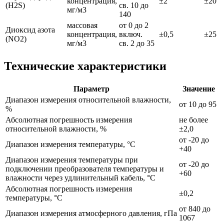
концентрация,
±2
±20
(H2S)
св. 10 до
мг/м3
140
массовая
от 0 до 2
Диоксид азота
концентрация,
включ.
±0,5
±25
(NO2)
мг/м3
св. 2 до 35
Технические характеристики
Параметр
Значение
Диапазон измерения относительной влажности,
от 10 до 95
%
Абсолютная погрешность измерения
не более
относительной влажности, %
±2,0
от -20 до
Диапазон измерения температуры, °С
+40
Диапазон измерения температуры при
от -20 до
подключении преобразователя температуры и
+60
влажности через удлинительный кабель, °С
Абсолютная погрешность измерения
±0,2
температуры, °С
от 840 до
Диапазон измерения атмосферного давления, гПа
1067