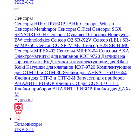
ИКВ-8-П
Сенсоры
Сенсоры НПО ПРИБОР ГАНК
Сенсоры Winsen
Сенсоры Membrapor
Сенсоры CiTicel
Сенсоры SGX
SENSORTECH
Сенсоры Dynament
Сенсоры Honeywell,
BW technolodgies
Сенсор O2 SR-X2V
Сенсор (LEL) SR-
W-MP75C
Сенсор CO SR-M-MC
Сенсор H2S SR-H-MC
Сенсоры MIPEX-02
Сенсоры MIPEX-04
Сенсоры АХА
Электромагниты для клапанов КЭГ-9720
Датчики на
горючие газы Ex
Датчики и комплектующие для Riken
Keiki
Катушки для клапанов КЭГ-9720
Комплектующие
для СТМ-10 и СТМ-30
Ячейки для АНКАТ-7631/7664
Ячейки для СТГ-3 и СТГ-3-И
Запчасти для приборов
АНАЛИТПРИБОР
Ячейки CO для СОУ-1 / СТГ-1
Ячейки приборов АНАЛИТПРИБОР
Ячейки для ДАХ-
М
+
другие
Тепловизоры
ИКВ-8-П