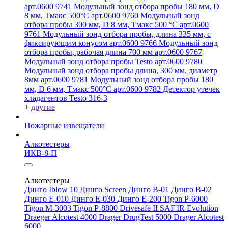
арт.0600 9741
Модульный зонд отбора пробы 180 мм, D
8 мм, Tмакс 500°С арт.0600 9760
Модульный зонд
отбора пробы 300 мм, D 8 мм, Tмакс 500 °C арт.0600
9761
Модульный зонд отбора пробы, длина 335 мм, с
фиксирующим конусом арт.0600 9766
Модульный зонд
отбора пробы, рабочая длина 700 мм арт.0600 9767
Модульный зонд отбора пробы Testo арт.0600 9780
Модульный зонд отбора пробы длина, 300 мм, диаметр
8мм арт.0600 9781
Модульный зонд отбора пробы 180
мм, D 6 мм, Tмакс 500°С арт.0600 9782
Детектор утечек
хладагентов Testo 316-3
+
другие
Пожарные извещатели
Алкотестеры
ИКВ-8-П
Алкотестеры
Динго Iblow 10
Динго Screen
Динго В-01
Динго В-02
Динго Е-010
Динго Е-030
Динго Е-200
Tigon P-6000
Tigon M-3003
Tigon P-8800
Drivesafe II
SAF'IR Evolution
Draeger Alcotest 4000
Drager DrugTest 5000
Drager Alcotest
6000