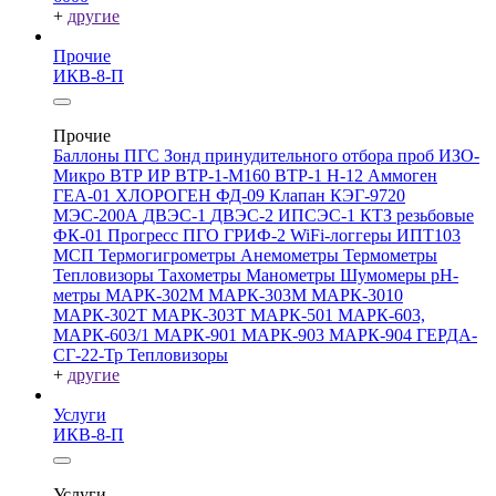
+
другие
Прочие
ИКВ-8-П
Прочие
Баллоны ПГС
Зонд принудительного отбора проб
ИЗО-
Микро
ВТР
ИР
ВТР-1-М160
ВТР-1
Н-12
Аммоген
ГЕА-01
ХЛОРОГЕН
ФД-09
Клапан КЭГ-9720
МЭС-200А
ДВЭС-1
ДВЭС-2
ИПСЭС-1
КТЗ резьбовые
ФК-01 Прогресс
ПГО
ГРИФ-2
WiFi-логгеры
ИПТ103
МСП
Термогигрометры
Анемометры
Термометры
Тепловизоры
Тахометры
Манометры
Шумомеры
pH-
метры
МАРК-302М
МАРК-303М
МАРК-3010
МАРК-302Т
МАРК-303Т
МАРК-501
МАРК-603,
МАРК-603/1
МАРК-901
МАРК-903
МАРК-904
ГЕРДА-
СГ-22-Тр
Тепловизоры
+
другие
Услуги
ИКВ-8-П
Услуги