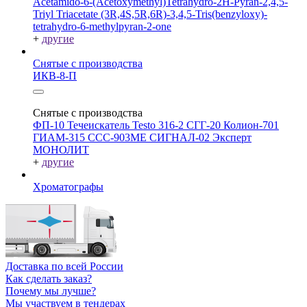
Acetamido-6-(Acetoxymethyl)Tetrahydro-2H-Pyran-2,4,5-
Triyl Triacetate
(3R,4S,5R,6R)-3,4,5-Tris(benzyloxy)-
tetrahydro-6-methylpyran-2-one
+
другие
Снятые с производства
ИКВ-8-П
Снятые с производства
ФП-10
Течеискатель Testo 316-2
СГГ-20
Колион-701
ГИАМ-315
ССС-903МЕ
СИГНАЛ-02
Эксперт
МОНОЛИТ
+
другие
Хроматографы
Доставка по всей России
Как сделать заказ?
Почему мы лучше?
Мы участвуем в тендерах