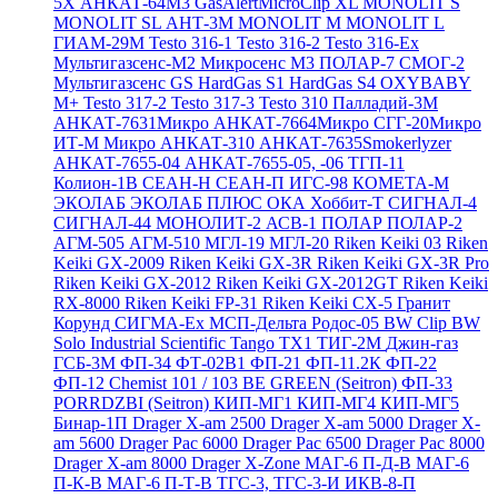
5X
АНКАТ-64М3
GasAlertMicroClip XL
MONOLIT S
MONOLIT SL
АНТ-3М
MONOLIT M
MONOLIT L
ГИАМ-29М
Testo 316-1
Testo 316-2
Testo 316-Ex
Мультигазсенс-М2
Микросенс М3
ПОЛАР-7
СМОГ-2
Мультигазсенс GS
HardGas S1
HardGas S4
OXYBABY
M+
Testo 317-2
Testo 317-3
Testo 310
Палладий-3М
АНКАТ-7631Микро
АНКАТ-7664Микро
СГГ-20Микро
ИТ-М Микро
АНКАТ-310
АНКАТ-7635Smokerlyzer
АНКАТ-7655-04
АНКАТ-7655-05, -06
ТГП-11
Колион-1В
СЕАН-Н
СЕАН-П
ИГС-98
КОМЕТА-М
ЭКОЛАБ
ЭКОЛАБ ПЛЮС
ОКА
Хоббит-Т
СИГНАЛ-4
СИГНАЛ-44
МОНОЛИТ-2
АСВ-1
ПОЛАР
ПОЛАР-2
АГМ-505
АГМ-510
МГЛ-19
МГЛ-20
Riken Keiki 03
Riken
Keiki GX-2009
Riken Keiki GX-3R
Riken Keiki GX-3R Pro
Riken Keiki GX-2012
Riken Keiki GX-2012GT
Riken Keiki
RX-8000
Riken Keiki FP-31
Riken Keiki CX-5
Гранит
Корунд
СИГМА-Ех
МСП-Дельта
Родос-05
BW Clip
BW
Solo
Industrial Scientific Tango TX1
ТИГ-2М
Джин-газ
ГСБ-3М
ФП-34
ФТ-02В1
ФП-21
ФП-11.2К
ФП-22
ФП-12
Chemist 101 / 103 BE GREEN (Seitron)
ФП-33
PORRDZBI (Seitron)
КИП-МГ1
КИП-МГ4
КИП-МГ5
Бинар-1П
Drager X-am 2500
Drager X-am 5000
Drager X-
am 5600
Drager Pac 6000
Drager Pac 6500
Drager Pac 8000
Drager X-am 8000
Drager X-Zone
МАГ-6 П-Д-В
МАГ-6
П-К-В
МАГ-6 П-Т-В
ТГС-3, ТГС-3-И
ИКВ-8-П