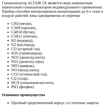
Газоанализатор ALTAIR 5X является сверх компактным
переносным газоанализатором индивидуального применения.
Прибор способен контролировать концентрации до 6-х газов в
воздухе рабочей зоны одновременно из перечня:
CH4 (метан),
C3H8 (пропан),
C4H10 (бутан),
C5H12 (пентан),
H2 (водород),
O2 (кислород),
CO (угарный газ),
H2S (сероводород),
NO2 (диоксид азота),
SO2 (диоксид серы),
NH3 (аммиак),
NO (оксид азота),
CO2 (углекислый газ),
Cl2 (хлор),
HCN (синильная кислота),
PH3 (фосфин).
Основные преимущества
Прочный прорезиненный корпус со степенью защиты