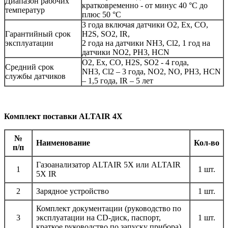
Диапазон рабочих
кратковременно - от минус 40 °С до
температур
плюс 50 °С
3 года включая датчики O2, Ex, CO,
Гарантийный срок
H2S, SO2, IR,
эксплуатации
2 года на датчики NH3, Cl2, 1 год на
датчики NO2, PH3, HCN
O2, Ex, CO, H2S, SO2 - 4 года,
Средний срок
NH3, Cl2 – 3 года, NO2, NO, PH3, HCN
службы датчиков
– 1,5 года, IR – 5 лет
Комплект поставки ALTAIR 4X
№
Наименование
Кол-во
п/п
Газоанализатор ALTAIR 5X или ALTAIR
1
1 шт.
5X IR
2
Зарядное устройство
1 шт.
Комплект документации (руководство по
3
эксплуатации на CD-диск, паспорт,
1 шт.
краткое руководство по запуску прибора)