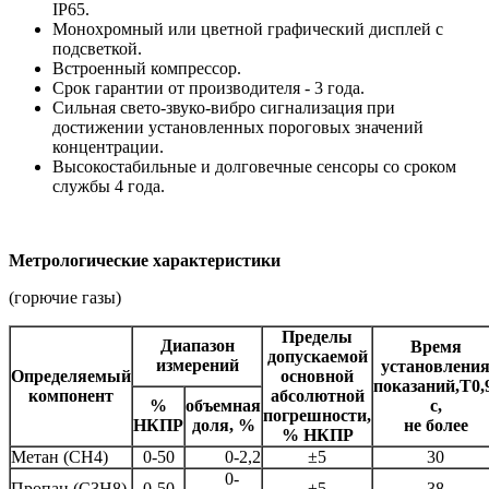
IP65.
Монохромный или цветной графический дисплей с
подсветкой.
Встроенный компрессор.
Срок гарантии от производителя - 3 года.
Сильная свето-звуко-вибро сигнализация при
достижении установленных пороговых значений
концентрации.
Высокостабильные и долговечные сенсоры со сроком
службы 4 года.
Метрологические характеристики
(горючие газы)
Пределы
Диапазон
Время
допускаемой
измерений
установлени
Определяемый
основной
показаний,Т0,
компонент
абсолютной
%
объемная
с,
погрешности,
НКПР
доля, %
не более
% НКПР
Метан (CH4)
0-50
0-2,2
±5
30
0-
Пропан (C3H8)
0-50
±5
38