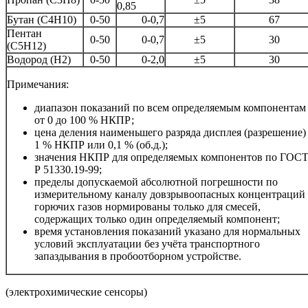
0,85
Бутан (C4H10)
0-50
0-0,7
±5
67
Пентан
0-50
0-0,7
±5
30
(C5H12)
Водород (H2)
0-50
0-2,0
±5
30
Примечания:
диапазон показаний по всем определяемым компонентам
от 0 до 100 % НКПР;
цена деления наименьшего разряда дисплея (разрешение)
1 % НКПР или 0,1 % (об.д.);
значения НКПР для определяемых компонентов по ГОС
Р 51330.19-99;
пределы допускаемой абсолютной погрешности по
измерительному каналу довзрывоопасных концентраций
горючих газов нормированы только для смесей,
содержащих только один определяемый компонент;
время установления показаний указано для нормальных
условий эксплуатации без учёта транспортного
запаздывания в пробоотборном устройстве.
(электрохимические сенсоры)