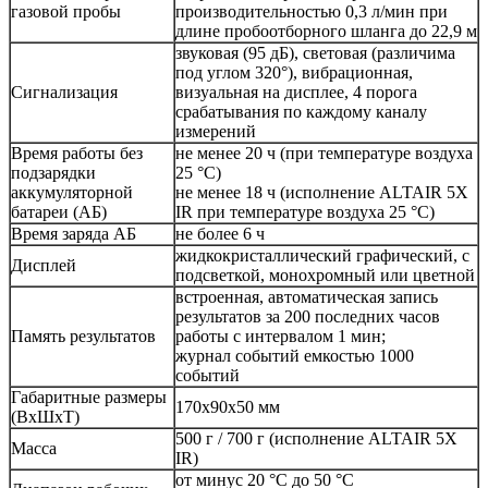
газовой пробы
производительностью 0,3 л/мин при
длине пробоотборного шланга до 22,9 м
звуковая (95 дБ), световая (различима
под углом 320°), вибрационная,
Сигнализация
визуальная на дисплее, 4 порога
срабатывания по каждому каналу
измерений
Время работы без
не менее 20 ч (при температуре воздуха
подзарядки
25 °С)
аккумуляторной
не менее 18 ч (исполнение ALTAIR 5X
батареи (АБ)
IR при температуре воздуха 25 °С)
Время заряда АБ
не более 6 ч
жидкокристаллический графический, с
Дисплей
подсветкой, монохромный или цветной
встроенная, автоматическая запись
результатов за 200 последних часов
Память результатов
работы с интервалом 1 мин;
журнал событий емкостью 1000
событий
Габаритные размеры
170х90х50 мм
(ВхШхТ)
500 г / 700 г (исполнение ALTAIR 5X
Масса
IR)
от минус 20 °С до 50 °С