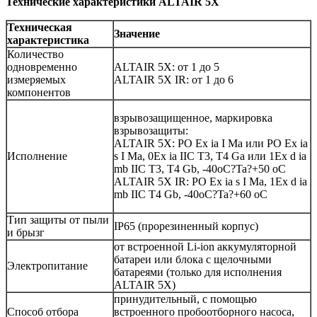
Технические характеристики ALTAIR 5X
Техническая
Значение
характеристика
Количество
одновременно
ALTAIR 5X: от 1 до 5
измеряемых
ALTAIR 5X IR: от 1 до 6
компонентов
взрывозащищенное, маркировка
взрывозащиты:
ALTAIR 5X: РО Ex ia I Ma или PO Ex ia
Исполнение
s I Ma, 0Ex ia IIC T3, T4 Ga или 1Ex d ia
mb IIC T3, T4 Gb, -40oC?Ta?+50 oC
ALTAIR 5X IR: PO Ex ia s I Ma, 1Ex d ia
mb IIC T4 Gb, -40oC?Ta?+60 oC
Тип защиты от пыли
IP65 (прорезиненный корпус)
и брызг
от встроенной Li-ion аккумуляторной
батареи или блока с щелочными
Электропитание
батареями (только для исполнения
ALTAIR 5X)
принудительный, с помощью
Способ отбора
встроенного пробоотборного насоса,