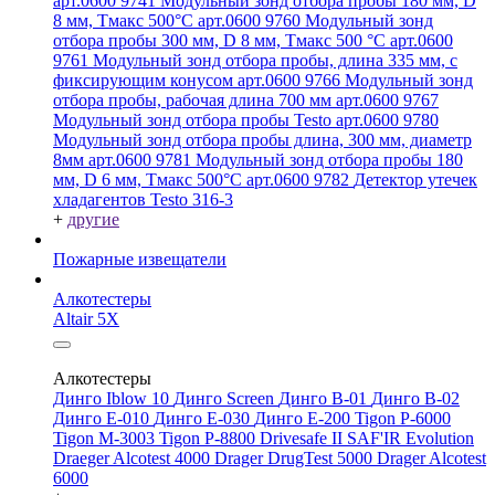
арт.0600 9741
Модульный зонд отбора пробы 180 мм, D
8 мм, Tмакс 500°С арт.0600 9760
Модульный зонд
отбора пробы 300 мм, D 8 мм, Tмакс 500 °C арт.0600
9761
Модульный зонд отбора пробы, длина 335 мм, с
фиксирующим конусом арт.0600 9766
Модульный зонд
отбора пробы, рабочая длина 700 мм арт.0600 9767
Модульный зонд отбора пробы Testo арт.0600 9780
Модульный зонд отбора пробы длина, 300 мм, диаметр
8мм арт.0600 9781
Модульный зонд отбора пробы 180
мм, D 6 мм, Tмакс 500°С арт.0600 9782
Детектор утечек
хладагентов Testo 316-3
+
другие
Пожарные извещатели
Алкотестеры
Altair 5X
Алкотестеры
Динго Iblow 10
Динго Screen
Динго В-01
Динго В-02
Динго Е-010
Динго Е-030
Динго Е-200
Tigon P-6000
Tigon M-3003
Tigon P-8800
Drivesafe II
SAF'IR Evolution
Draeger Alcotest 4000
Drager DrugTest 5000
Drager Alcotest
6000