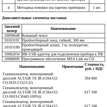
4
Методика поверки (на партию приборов)
1 шт.
Дополнительные элементы поставки
Заказной
Наименование
номер
10099648
Кожаный чехол
10103191
Пробоотборный зонд, гибкий, 300 мм
Пробоотборный шланг, 3 м, полиуретан,
10103189
проводящий
10082834
ИК-USB адаптер для подключения прибора к ПК
10088099
Программное обеспечение MSA Link на CD
Стоимость,
Наименование
Примечание
руб. с НДС
Газоанализатор, монохромный
дисплей ALTAIR 5X IR (CH4-O2-
594 800
CO-H2S-CO2-Cl2)
Газоанализатор, монохромный
дисплей ALTAIR 5X IR (CH4-O2-
617 100
CO-NH3-CH4(0-100%))
Газоанализатор, монохромный
дисплей ALTAIR 5X IR (CH4-O2-
617 100