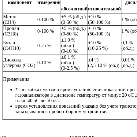
компонент
измерений
дисп
абсолютной
относительной
Метан
±5 % (об.д.)
±10 %
0-100 %
1 % (об
(CH4)
(0-50 %)
(50-100 %)
Пропан
±5 % (об.д.)
±10 %
0-100 %
1 % (об
(C3H8)
(0-50 %)
(50-100 %)
±1,0 %
Бутан
±10 %
0,1 %
0-25 %
(об.д.)
(C4H10)
(10-25 %)
(об.д.)
(0-10 %)
±0,1 %
Диоксид
±4 %
0,01 %
0-10 %
(об.д.)
углерода (CO2)
(2,5-10 % (об.))
(об.д.)
(0-2,5 %)
Примечания:
* - в скобках указано время установления показаний при
газоанализатора в диапазоне температур от минус 20 oC 
плюс 40 oC до 50 oC.
время установления показаний указано без учета трансп
запаздывания в пробоотборном устройстве.