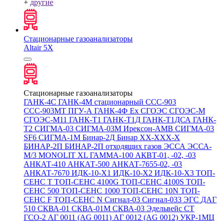
+
другие
Стационарные газоанализаторы
Altair 5X
Стационарные газоанализаторы
ГАНК-4С
ГАНК-4М стационарный
ССС-903
ССС-903МТ
ПГУ-А
ГАНК-4Ф Ex
СГОЭС
СГОЭС-М
СГОЭС-М11
ГАНК-Т1
ГАНК-Т1Д
ГАНК-Т1ДСА
ГАНК-
Т2
СИГМА-03
СИГМА-03М
Ирексон-АМВ
СИГМА-03
SF6
СИГМА-1М
Бинар-2Д
Бинар ХХ-ХХХ-Х
БИНАР-2П
БИНАР-2П отходящих газов
ЭССА
ЭССА-
М/3
MONOLIT XL
ГАММА-100
АКВТ-01, -02, -03
АНКАТ-410
АНКАТ-500
АНКАТ-7655-02, -03
АНКАТ-7670
ИДК-10-Х1
ИДК-10-Х2
ИДК-10-Х3
ТОП-
СЕНС Т
ТОП-СЕНС 4100G
ТОП-СЕНС 4100S
ТОП-
СЕНС 500
ТОП-СЕНС 1000
ТОП-СЕНС 10N
ТОП-
СЕНС F
ТОП-СЕНС N
Сигнал-03
Сигнал-033
ЭГС
ДАГ
510
СКВА-01
СКВА-01М
СКВА-03
Эдельвейс СТ
ГСО-2
АГ 0011 (AG 0011)
АГ 0012 (AG 0012)
УКР-1МЦ