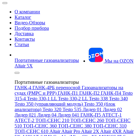
О компании
Каталог
Видео-Обзоры
Подбор прибора
Доставка
Контакты
Статьи
Портативные газоанализаторы
Мы на OZON
Altair 5X
Портативные газоанализаторы
ГАНК-4
ГАНК-4РБ переносной
Газоанализаторы на
судах (РМРС и РРР)
ГАНК-П1
ГАНК-П2
ГАНК-П4
Testo
315-4
Testo 330-1 LL
Testo 330-2 LL
Testo 338
Testo 340
Testo 350 (управляющий модуль)
Testo 350 (блок
анализатора)
Testo 320
Testo 535
Лидер 01
Лидер 02
Лидер 021
Лидер 04
Лидер 041
ГАНК-П5
АТЕСТ-1
АТЕСТ-2
ТОП-СЕНС 210
ТОП-СЕНС 260
ТОП-СЕНС
510
ТОП-СЕНС 360
ТОП-СЕНС 380
ТОП-СЕНС 310
ТОП-СЕНС 610
Altair
Altair Pro
Altair 2X
Altair 4XR
Altair