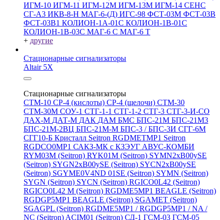
ИГМ-10
ИГМ-11
ИГМ-12М
ИГМ-13М
ИГМ-14
СЕНС
СГ-А3
ИКВ-8-Н
МАГ-6-(Д)
ИГС-98
ФСТ-03М
ФСТ-03В
ФСТ-03В1
КОЛИОН-1А-01С
КОЛИОН-1В-01С
КОЛИОН-1В-03С
МАГ-6 С
МАГ-6 Т
+
другие
Стационарные сигнализаторы
Altair 5X
Стационарные сигнализаторы
СТМ-10
СР-4 (кислоты)
СР-4 (щелочи)
СТМ-30
СТМ-30М
СОУ-1
СТГ-1-1
СТГ-1-2
СТГ-3
СТГ-3-И-CO
ДАХ-М
ДАТ-М
ДАК
ДАМ
БМС
БПС-21М
БПС-21М3
БПС-21М-2ВЦ
БПС-21М-М
БПС-3 / БПС-3И
СГГ-6М
СГГ10-Б
Кристалл
Seitron RGDMETMP1
Seitron
RGDCO0MP1
САКЗ-МК с КЗЭУГ
АВУС-КОМБИ
RYM03M (Seitron)
RYK01M (Seitron)
SYMN2хB00ySE
(Seitron)
SYGN2xB00ySE (Seitron)
SYCN2xB00ySE
(Seitron)
SGYME0V4ND 01SE (Seitron)
SYMN (Seitron)
SYGN (Seitron)
SYCN (Seitron)
RGICO0L42 (Seitron)
RGICO0L42 M (Seitron)
RGDME5MP1 BEAGLE (Seitron)
RGDGP5MP1 BEAGLE (Seitron)
SGAMET (Seitron)
SGAGPL (Seitron)
RGDME5MP1 / RGDGP5MP1 / NA /
NC (Seitron)
ACIM01 (Seitron)
СД-1
ГСМ-03
ГСМ-05