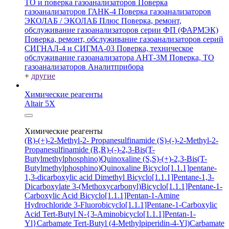
ТО и поверка газоанализаторов
Поверка
газоанализаторов ГАНК-4
Поверка газоанализаторов
ЭКОЛАБ / ЭКОЛАБ Плюс
Поверка, ремонт,
обслуживание газоанализаторов серии ФП (ФАРМЭК)
Поверка, ремонт, обслуживание газоанализаторов серий
СИГНАЛ-4 и СИГМА-03
Поверка, техническое
обслуживание газоанализатора АНТ-3М
Поверка, ТО
газоанализаторов Аналитприбора
+
другие
Химические реагенты
Altair 5X
Химические реагенты
(R)-(+)-2-Methyl-2- Propanesulfinamide
(S)-(-)-2-Methyl-2-
Propanesulfinamide
(R,R)-(-)-2,3-Bis(T-
Butylmethylphosphino)Quinoxaline
(S,S)-(+)-2,3-Bis(T-
Butylmethylphosphino)Quinoxaline
Bicyclo[1.1.1]pentane-
1,3-dicarboxylic acid
Dimethyl Bicyclo[1.1.1]Pentane-1,3-
Dicarboxylate
3-(Methoxycarbonyl)Bicyclo[1.1.1]Pentane-1-
Carboxylic Acid
Bicyclo[1.1.1]Pentan-1-Amine
Hydrochloride
3-Fluorobicyclo[1.1.1]Pentane-1-Carboxylic
Acid
Tert-Butyl N-{3-Aminobicyclo[1.1.1]Pentan-1-
Yl}Carbamate
Tert-Butyl (4-Methylpiperidin-4-Yl)Carbamate