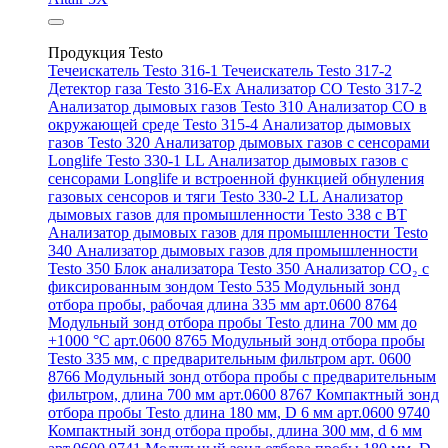
Продукция Testo
Течеискатель Testo 316-1
Течеискатель Testo 317-2
Детектор газа Testo 316-Ex
Анализатор CO Testo 317-2
Анализатор дымовых газов Testo 310
Анализатор CO в
окружающей среде Testo 315-4
Анализатор дымовых
газов Testo 320
Анализатор дымовых газов с сенсорами
Longlife Testo 330-1 LL
Анализатор дымовых газов с
сенсорами Longlife и встроенной функцией обнуления
газовых сенсоров и тяги Testo 330-2 LL
Анализатор
дымовых газов для промышленности Testo 338 с BT
Анализатор дымовых газов для промышленности Testo
340
Анализатор дымовых газов для промышленности
Testo 350
Блок анализатора Testo 350
Анализатор СО₂ с
фиксированным зондом Testo 535
Модульный зонд
отбора пробы, рабочая длина 335 мм арт.0600 8764
Модульный зонд отбора пробы Testo длина 700 мм до
+1000 °С арт.0600 8765
Модульный зонд отбора пробы
Testo 335 мм, с предварительным фильтром арт. 0600
8766
Модульный зонд отбора пробы с предварительным
фильтром, длина 700 мм арт.0600 8767
Компактный зонд
отбора пробы Testo длина 180 мм, D 6 мм арт.0600 9740
Компактный зонд отбора пробы, длина 300 мм, d 6 мм