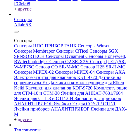
ГСМ-08
+
другие
Сенсоры
Altair 5X
Сенсоры
Сенсоры НПО ПРИБОР ГАНК
Сенсоры Winsen
Сенсоры Membrapor
Сенсоры CiTicel
Сенсоры SGX
SENSORTECH
Сенсоры Dynament
Сенсоры Honeywell,
BW technolodgies
Сенсор O2 SR-X2V
Сенсор (LEL) SR-
W-MP75C
Сенсор CO SR-M-MC
Сенсор H2S SR-H-MC
Сенсоры MIPEX-02
Сенсоры MIPEX-04
Сенсоры АХА
Электромагниты для клапанов КЭГ-9720
Датчики на
горючие газы Ex
Датчики и комплектующие для Riken
Keiki
Катушки для клапанов КЭГ-9720
Комплектующие
для СТМ-10 и СТМ-30
Ячейки для АНКАТ-7631/7664
Ячейки для СТГ-3 и СТГ-3-И
Запчасти для приборов
АНАЛИТПРИБОР
Ячейки CO для СОУ-1 / СТГ-1
Ячейки приборов АНАЛИТПРИБОР
Ячейки для ДАХ-
М
+
другие
Тепловизоры