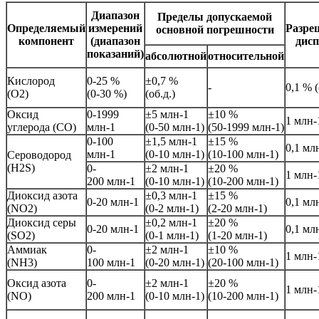
Диапазон
Пределы допускаемой
Определяемый
измерений
Разре
основной погрешности
компонент
(диапазон
дис
показаний)
абсолютной
относительной
Кислород
0-25 %
±0,7 %
-
0,1 % (
(O2)
(0-30 %)
(об.д.)
Оксид
0-1999
±5 млн-1
±10 %
1 млн-
углерода (СО)
млн-1
(0-50 млн-1)
(50-1999 млн-1)
0-100
±1,5 млн-1
±15 %
0,1 мл
млн-1
(0-10 млн-1)
(10-100 млн-1)
Сероводород
(H2S)
0-
±2 млн-1
±20 %
1 млн-
200 млн-1
(0-10 млн-1)
(10-200 млн-1)
Диоксид азота
±0,3 млн-1
±15 %
0-20 млн-1
0,1 мл
(NO2)
(0-2 млн-1)
(2-20 млн-1)
Диоксид серы
±0,2 млн-1
±20 %
0-20 млн-1
0,1 мл
(SO2)
(0-1 млн-1)
(1-20 млн-1)
Аммиак
0-
±2 млн-1
±10 %
1 млн-
(NH3)
100 млн-1
(0-20 млн-1)
(20-100 млн-1)
Оксид азота
0-
±2 млн-1
±20 %
1 млн-
(NO)
200 млн-1
(0-10 млн-1)
(10-200 млн-1)