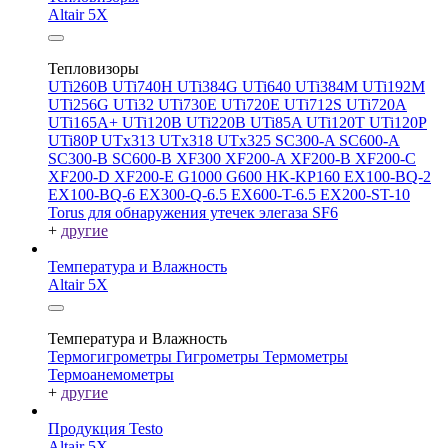
Altair 5X
Тепловизоры
UTi260В
UTi740H
UTi384G
UTi640
UTi384M
UTi192M
UTi256G
UTi32
UTi730E
UTi720E
UTi712S
UTi720A
UTi165A+
UTi120B
UTi220B
UTi85A
UTi120T
UTi120P
UTi80P
UTx313
UTx318
UTx325
SC300-A
SC600-A
SC300-B
SC600-B
XF300
XF200-A
XF200-B
XF200-C
XF200-D
XF200-E
G1000
G600
HK-KP160
EX100-BQ-2
EX100-BQ-6
EX300-Q-6.5
EX600-T-6.5
EX200-ST-10
Torus для обнаружения утечек элегаза SF6
+
другие
Температура и Влажность
Altair 5X
Температура и Влажность
Термогигрометры
Гигрометры
Термометры
Термоанемометры
+
другие
Продукция Testo
Altair 5X