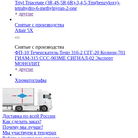
Triyl Triacetate
(3R,4S,5R,6R)-3,4,5-Tris(benzyloxy)-
tetrahydro-6-methylpyran-2-one
+
другие
Снятые с производства
Altair 5X
Снятые с производства
ФП-10
Течеискатель Testo 316-2
СГГ-20
Колион-701
ГИАМ-315
ССС-903МЕ
СИГНАЛ-02
Эксперт
МОНОЛИТ
+
другие
Хроматографы
Доставка по всей России
Как сделать заказ?
Почему мы лучше?
Мы участвуем в тендерах