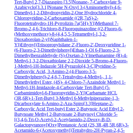
Tert-Butyl 2,7-Diazaspiro [3.5]Nonane- 7-Carboxylate
9-
Azabicyclo[3.3.1]Nonane N-Oxyl
3-(Aminomethyl)-4,6-
Dimethyl-1,2-Dihydropyridin-2-One Hydrochloride
4-
Chloropyridine-2-Carboxamide
((2R,7aS)-2-
Fluorotetrahydro-1H-Pyrrolizin-7a(5H)-Yl)Methanol
7-
Bromo-2,4,6-Trichloro-8-Fluoroquinazoline
((2-Fluoro-6-
(Methoxymethoxy)-8-(4,4,5,5-Tetramethyl-1,3,2-
Dioxaborolan-2-yl)Naphthalen-1-
Yl)Ethynyl)Triisopropylsilane
2'-Fluoro-2'-Deoxyuridine
1-
(6-Fluoro-2,3-Dimethylphenyl)Ethan-1-Ol
6-Fluoro-2,3-
Dimethylbenzaldehyde
(S)-Oxetan-2-Ylmethanamine
(R)-4-
Methyl-1,3,2-Dioxathiolane 2,2-Dioxide
5-Bromo-4-Fluoro-
1-Methyl-1H-Indazole
5H-Pyrazolo[4,3-C]Pyridine-5-
Carboxylic Acid, 3-Amino-2-(4-Fluoro-3,5-
Dimethylphenyl)-2,4,6,7-Tetrahydro-4-Methyl-, 1,1-
Dimethylethyl Ester, (4S)-
4-Chloro-7-Azaindole
Methyl 1-
Methyl-1H-Imidazole-4-Carboxylate
Tert-Butyl (5-
Carbamimidoyl-6-Fluoropyridin-2-Yl)Carbamate HCL
(3R,6R)-1-Tert-Butyl 3-Methyl 6-Methylpiperazine-1,3-
Dicarboxylate
6-Amino-2-Aza-Spiro[3.3]Heptane-2-
Carboxylic Acid Tert-butyl Ester
2-Butynoic Acid
Ethyl 2-
Butynoate
Methyl 2-Butynoate
2-Butynoyl Chloride
5-
[(3,4,6-Tri-O-Acetyl-2-Acetylamido-2-Deoxy-B-D-
Galactopyranosyl)Oxy]Pentanoic Acid
(2S,3R,4R,5R,6R)-3-
Acetamido-6-(Acetoxymethyl)Tetrahydro-2H-Pyran-2,4,5-