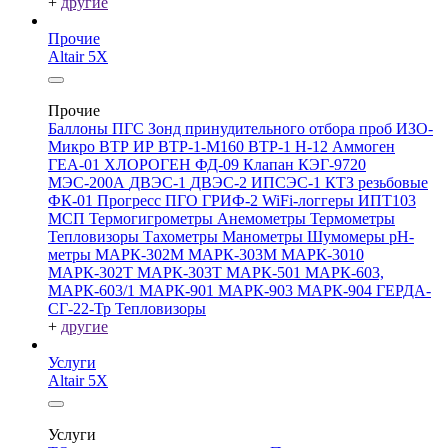
+
другие
Прочие
Altair 5X
Прочие
Баллоны ПГС
Зонд принудительного отбора проб
ИЗО-
Микро
ВТР
ИР
ВТР-1-М160
ВТР-1
Н-12
Аммоген
ГЕА-01
ХЛОРОГЕН
ФД-09
Клапан КЭГ-9720
МЭС-200А
ДВЭС-1
ДВЭС-2
ИПСЭС-1
КТЗ резьбовые
ФК-01 Прогресс
ПГО
ГРИФ-2
WiFi-логгеры
ИПТ103
МСП
Термогигрометры
Анемометры
Термометры
Тепловизоры
Тахометры
Манометры
Шумомеры
pH-
метры
МАРК-302М
МАРК-303М
МАРК-3010
МАРК-302Т
МАРК-303Т
МАРК-501
МАРК-603,
МАРК-603/1
МАРК-901
МАРК-903
МАРК-904
ГЕРДА-
СГ-22-Тр
Тепловизоры
+
другие
Услуги
Altair 5X
Услуги