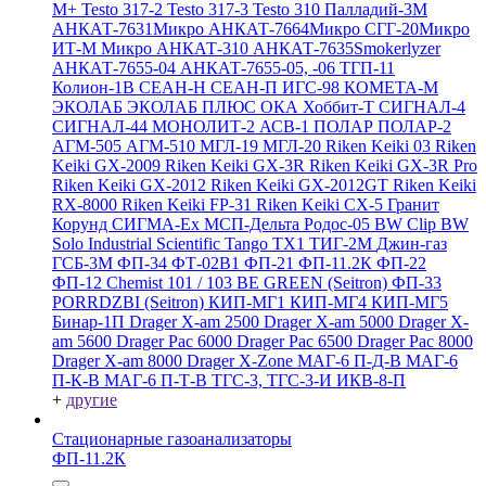
M+
Testo 317-2
Testo 317-3
Testo 310
Палладий-3М
АНКАТ-7631Микро
АНКАТ-7664Микро
СГГ-20Микро
ИТ-М Микро
АНКАТ-310
АНКАТ-7635Smokerlyzer
АНКАТ-7655-04
АНКАТ-7655-05, -06
ТГП-11
Колион-1В
СЕАН-Н
СЕАН-П
ИГС-98
КОМЕТА-М
ЭКОЛАБ
ЭКОЛАБ ПЛЮС
ОКА
Хоббит-Т
СИГНАЛ-4
СИГНАЛ-44
МОНОЛИТ-2
АСВ-1
ПОЛАР
ПОЛАР-2
АГМ-505
АГМ-510
МГЛ-19
МГЛ-20
Riken Keiki 03
Riken
Keiki GX-2009
Riken Keiki GX-3R
Riken Keiki GX-3R Pro
Riken Keiki GX-2012
Riken Keiki GX-2012GT
Riken Keiki
RX-8000
Riken Keiki FP-31
Riken Keiki CX-5
Гранит
Корунд
СИГМА-Ех
МСП-Дельта
Родос-05
BW Clip
BW
Solo
Industrial Scientific Tango TX1
ТИГ-2М
Джин-газ
ГСБ-3М
ФП-34
ФТ-02В1
ФП-21
ФП-11.2К
ФП-22
ФП-12
Chemist 101 / 103 BE GREEN (Seitron)
ФП-33
PORRDZBI (Seitron)
КИП-МГ1
КИП-МГ4
КИП-МГ5
Бинар-1П
Drager X-am 2500
Drager X-am 5000
Drager X-
am 5600
Drager Pac 6000
Drager Pac 6500
Drager Pac 8000
Drager X-am 8000
Drager X-Zone
МАГ-6 П-Д-В
МАГ-6
П-К-В
МАГ-6 П-Т-В
ТГС-3, ТГС-3-И
ИКВ-8-П
+
другие
Стационарные газоанализаторы
ФП-11.2К