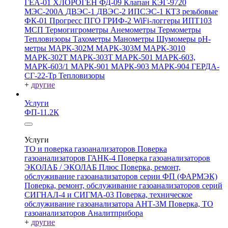
ГЕА-01
ХЛОРОГЕН
ФД-09
Клапан КЭГ-9720
МЭС-200А
ДВЭС-1
ДВЭС-2
ИПСЭС-1
КТЗ резьбовые
ФК-01 Прогресс
ПГО
ГРИФ-2
WiFi-логгеры
ИПТ103
МСП
Термогигрометры
Анемометры
Термометры
Тепловизоры
Тахометры
Манометры
Шумомеры
pH-
метры
МАРК-302М
МАРК-303М
МАРК-3010
МАРК-302Т
МАРК-303Т
МАРК-501
МАРК-603,
МАРК-603/1
МАРК-901
МАРК-903
МАРК-904
ГЕРДА-
СГ-22-Тр
Тепловизоры
+
другие
Услуги
ФП-11.2К
Услуги
ТО и поверка газоанализаторов
Поверка
газоанализаторов ГАНК-4
Поверка газоанализаторов
ЭКОЛАБ / ЭКОЛАБ Плюс
Поверка, ремонт,
обслуживание газоанализаторов серии ФП (ФАРМЭК)
Поверка, ремонт, обслуживание газоанализаторов серий
СИГНАЛ-4 и СИГМА-03
Поверка, техническое
обслуживание газоанализатора АНТ-3М
Поверка, ТО
газоанализаторов Аналитприбора
+
другие