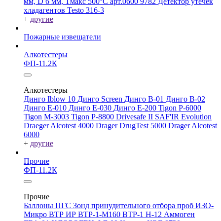
мм, D 6 мм, Tмакс 500°С арт.0600 9782
Детектор утечек
хладагентов Testo 316-3
+
другие
Пожарные извещатели
Алкотестеры
ФП-11.2К
Алкотестеры
Динго Iblow 10
Динго Screen
Динго В-01
Динго В-02
Динго Е-010
Динго Е-030
Динго Е-200
Tigon P-6000
Tigon M-3003
Tigon P-8800
Drivesafe II
SAF'IR Evolution
Draeger Alcotest 4000
Drager DrugTest 5000
Drager Alcotest
6000
+
другие
Прочие
ФП-11.2К
Прочие
Баллоны ПГС
Зонд принудительного отбора проб
ИЗО-
Микро
ВТР
ИР
ВТР-1-М160
ВТР-1
Н-12
Аммоген