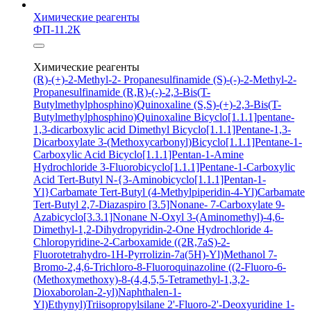
Химические реагенты
ФП-11.2К
Химические реагенты
(R)-(+)-2-Methyl-2- Propanesulfinamide
(S)-(-)-2-Methyl-2-
Propanesulfinamide
(R,R)-(-)-2,3-Bis(T-
Butylmethylphosphino)Quinoxaline
(S,S)-(+)-2,3-Bis(T-
Butylmethylphosphino)Quinoxaline
Bicyclo[1.1.1]pentane-
1,3-dicarboxylic acid
Dimethyl Bicyclo[1.1.1]Pentane-1,3-
Dicarboxylate
3-(Methoxycarbonyl)Bicyclo[1.1.1]Pentane-1-
Carboxylic Acid
Bicyclo[1.1.1]Pentan-1-Amine
Hydrochloride
3-Fluorobicyclo[1.1.1]Pentane-1-Carboxylic
Acid
Tert-Butyl N-{3-Aminobicyclo[1.1.1]Pentan-1-
Yl}Carbamate
Tert-Butyl (4-Methylpiperidin-4-Yl)Carbamate
Tert-Butyl 2,7-Diazaspiro [3.5]Nonane- 7-Carboxylate
9-
Azabicyclo[3.3.1]Nonane N-Oxyl
3-(Aminomethyl)-4,6-
Dimethyl-1,2-Dihydropyridin-2-One Hydrochloride
4-
Chloropyridine-2-Carboxamide
((2R,7aS)-2-
Fluorotetrahydro-1H-Pyrrolizin-7a(5H)-Yl)Methanol
7-
Bromo-2,4,6-Trichloro-8-Fluoroquinazoline
((2-Fluoro-6-
(Methoxymethoxy)-8-(4,4,5,5-Tetramethyl-1,3,2-
Dioxaborolan-2-yl)Naphthalen-1-
Yl)Ethynyl)Triisopropylsilane
2'-Fluoro-2'-Deoxyuridine
1-