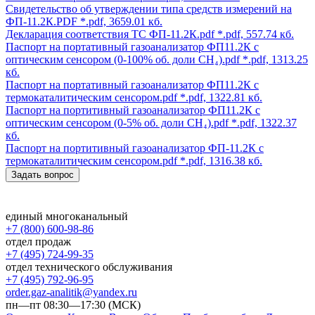
Свидетельство об утверждении типа средств измерений на
ФП-11.2К.PDF
*.pdf, 3659.01 кб.
Декларация соответствия ТС ФП-11.2К.pdf
*.pdf, 557.74 кб.
Паспорт на портативный газоанализатор ФП11.2К с
оптическим сенсором (0-100% об. доли CH₄).pdf
*.pdf, 1313.25
кб.
Паспорт на портативный газоанализатор ФП11.2К с
термокаталитическим сенсором.pdf
*.pdf, 1322.81 кб.
Паспорт на портитивный газоанализатор ФП11.2К с
оптическим сенсором (0-5% об. доли CH₄).pdf
*.pdf, 1322.37
кб.
Паспорт на портитивный газоанализатор ФП-11.2К с
термокаталитическим сенсором.pdf
*.pdf, 1316.38 кб.
Задать вопрос
единый многоканальный
+7 (800) 600-98-86
отдел продаж
+7 (495) 724-99-35
отдел технического обслуживания
+7 (495) 792-96-95
order.gaz-analitik@yandex.ru
пн—пт 08:30—17:30 (МСК)