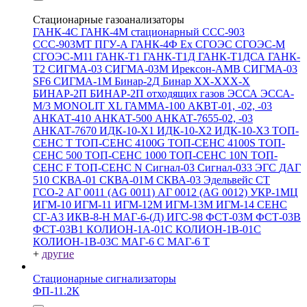
Стационарные газоанализаторы
ГАНК-4С
ГАНК-4М стационарный
ССС-903
ССС-903МТ
ПГУ-А
ГАНК-4Ф Ex
СГОЭС
СГОЭС-М
СГОЭС-М11
ГАНК-Т1
ГАНК-Т1Д
ГАНК-Т1ДСА
ГАНК-
Т2
СИГМА-03
СИГМА-03М
Ирексон-АМВ
СИГМА-03
SF6
СИГМА-1М
Бинар-2Д
Бинар ХХ-ХХХ-Х
БИНАР-2П
БИНАР-2П отходящих газов
ЭССА
ЭССА-
М/3
MONOLIT XL
ГАММА-100
АКВТ-01, -02, -03
АНКАТ-410
АНКАТ-500
АНКАТ-7655-02, -03
АНКАТ-7670
ИДК-10-Х1
ИДК-10-Х2
ИДК-10-Х3
ТОП-
СЕНС Т
ТОП-СЕНС 4100G
ТОП-СЕНС 4100S
ТОП-
СЕНС 500
ТОП-СЕНС 1000
ТОП-СЕНС 10N
ТОП-
СЕНС F
ТОП-СЕНС N
Сигнал-03
Сигнал-033
ЭГС
ДАГ
510
СКВА-01
СКВА-01М
СКВА-03
Эдельвейс СТ
ГСО-2
АГ 0011 (AG 0011)
АГ 0012 (AG 0012)
УКР-1МЦ
ИГМ-10
ИГМ-11
ИГМ-12М
ИГМ-13М
ИГМ-14
СЕНС
СГ-А3
ИКВ-8-Н
МАГ-6-(Д)
ИГС-98
ФСТ-03М
ФСТ-03В
ФСТ-03В1
КОЛИОН-1А-01С
КОЛИОН-1В-01С
КОЛИОН-1В-03С
МАГ-6 С
МАГ-6 Т
+
другие
Стационарные сигнализаторы
ФП-11.2К