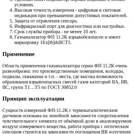
условиях.
Высокая точность измерения - цифровая и световая
индикация при превышении допустимых показателей.
Защита от отравления сенсора.
Инфракрасный порт для диагностики или настройки.
Срок службы прибора - не менее 10 лет.
Газоанализатор ФП 11.2К взрывобезопасен и имеет
маркировку 1Еx[ib]dsIICT5.
Применение
Область применения газоанализатора серии ФП 11.2К очень
разнообразна: это производственные помещения, колодцы,
подвалы, скважины и т.п. - места, где высока возможность
образования взрывоопасных смесей газов категорий IIA, IIB,
IIC, групп Т1…Т5 по ГОСТ 30852.0
Принцип эксплуатации
Сущность измерений ФП-11.2К с термокаталитическим
датчиком основана на линейной зависимости сопротивления
чувствительного элемента от объёмной доли в анализируемом
воздухе измеряемого вещества, работа прибора с оптическим
сенсором строится на зависимости поглощения ИК излучения