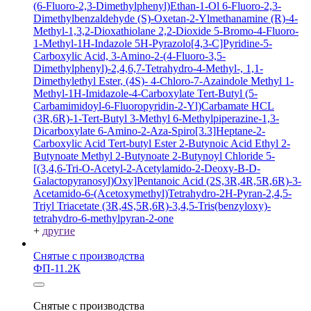
(6-Fluoro-2,3-Dimethylphenyl)Ethan-1-Ol
6-Fluoro-2,3-
Dimethylbenzaldehyde
(S)-Oxetan-2-Ylmethanamine
(R)-4-
Methyl-1,3,2-Dioxathiolane 2,2-Dioxide
5-Bromo-4-Fluoro-
1-Methyl-1H-Indazole
5H-Pyrazolo[4,3-C]Pyridine-5-
Carboxylic Acid, 3-Amino-2-(4-Fluoro-3,5-
Dimethylphenyl)-2,4,6,7-Tetrahydro-4-Methyl-, 1,1-
Dimethylethyl Ester, (4S)-
4-Chloro-7-Azaindole
Methyl 1-
Methyl-1H-Imidazole-4-Carboxylate
Tert-Butyl (5-
Carbamimidoyl-6-Fluoropyridin-2-Yl)Carbamate HCL
(3R,6R)-1-Tert-Butyl 3-Methyl 6-Methylpiperazine-1,3-
Dicarboxylate
6-Amino-2-Aza-Spiro[3.3]Heptane-2-
Carboxylic Acid Tert-butyl Ester
2-Butynoic Acid
Ethyl 2-
Butynoate
Methyl 2-Butynoate
2-Butynoyl Chloride
5-
[(3,4,6-Tri-O-Acetyl-2-Acetylamido-2-Deoxy-B-D-
Galactopyranosyl)Oxy]Pentanoic Acid
(2S,3R,4R,5R,6R)-3-
Acetamido-6-(Acetoxymethyl)Tetrahydro-2H-Pyran-2,4,5-
Triyl Triacetate
(3R,4S,5R,6R)-3,4,5-Tris(benzyloxy)-
tetrahydro-6-methylpyran-2-one
+
другие
Снятые с производства
ФП-11.2К
Снятые с производства