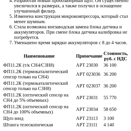
Разработан новый пробозаборный щуп. Он существенно
увеличился в размерах, а также получил в оснащение
улучшенный фильтр.
Изменена конструкция микрокомпрессора, который стал
менее шумным.
Стала возможна внезаводская замена блока датчика и
аккумуляторов. При смене блока датчика калибровка не
потребуется.
Уменьшено время зарядки аккумуляторов с 8 до 4 часов.
Стоимость,
Наименование
Примечание
руб. с НДС
ФП11.2К (т/к CH4/C3H8)
АРТ 23030
36 100
ФП11.2К (термокаталитический
АРТ 023036
36 200
сенсор только на CH4)
ФП11.2К (термокаталитический
АРТ 023037
36 200
сенсор только на C3H8)
ФП11.2К (оптический сенсор на
АРТ 23031
55 770
CH4 до 5% объемных)
ФП11.2К (оптический сенсор на
АРТ 23034
58 650
CH4 до 100% объемных)
Щуп-зонд
АРТ 23113
3 100
Штанга телескопическая
АРТ 23111
4 140