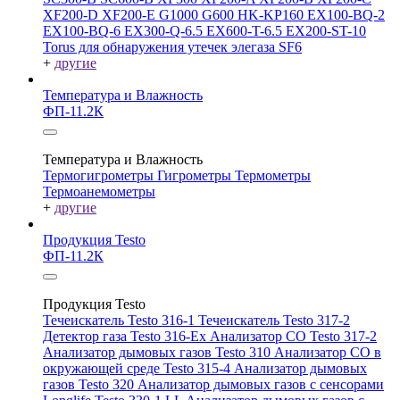
XF200-D
XF200-E
G1000
G600
HK-KP160
EX100-BQ-2
EX100-BQ-6
EX300-Q-6.5
EX600-T-6.5
EX200-ST-10
Torus для обнаружения утечек элегаза SF6
+
другие
Температура и Влажность
ФП-11.2К
Температура и Влажность
Термогигрометры
Гигрометры
Термометры
Термоанемометры
+
другие
Продукция Testo
ФП-11.2К
Продукция Testo
Течеискатель Testo 316-1
Течеискатель Testo 317-2
Детектор газа Testo 316-Ex
Анализатор CO Testo 317-2
Анализатор дымовых газов Testo 310
Анализатор CO в
окружающей среде Testo 315-4
Анализатор дымовых
газов Testo 320
Анализатор дымовых газов с сенсорами