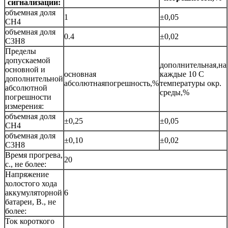
сигнализации:
объемная доля
1
±0,05
СН4
объемная доля
0.4
±0,02
С3Н8
Пределы
допускаемой
дополнительная,на
основной и
основная
каждые 10 C
дополнительной
абсолютнаяпогрешность,%
температуры окр.
абсолютной
среды,%
погрешности
измерения:
объемная доля
±0,25
±0,05
СН4
объемная доля
±0,10
±0,02
С3Н8
Время прогрева,
20
с., не более:
Напряжение
холостого хода
аккумуляторной
6
батареи, В., не
более:
Ток короткого