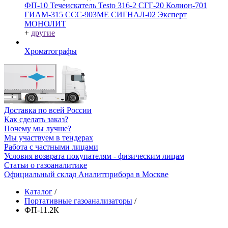
ФП-10
Течеискатель Testo 316-2
СГГ-20
Колион-701
ГИАМ-315
ССС-903МЕ
СИГНАЛ-02
Эксперт
МОНОЛИТ
+
другие
Хроматографы
Доставка по всей России
Как сделать заказ?
Почему мы лучше?
Мы участвуем в тендерах
Работа с частными лицами
Условия возврата покупателям - физическим лицам
Статьи о газоаналитике
Официальный склад Аналитприбора в Москве
Каталог
/
Портативные газоанализаторы
/
ФП-11.2К