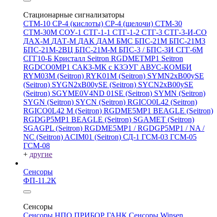
Стационарные сигнализаторы
СТМ-10
СР-4 (кислоты)
СР-4 (щелочи)
СТМ-30
СТМ-30М
СОУ-1
СТГ-1-1
СТГ-1-2
СТГ-3
СТГ-3-И-CO
ДАХ-М
ДАТ-М
ДАК
ДАМ
БМС
БПС-21М
БПС-21М3
БПС-21М-2ВЦ
БПС-21М-М
БПС-3 / БПС-3И
СГГ-6М
СГГ10-Б
Кристалл
Seitron RGDMETMP1
Seitron
RGDCO0MP1
САКЗ-МК с КЗЭУГ
АВУС-КОМБИ
RYM03M (Seitron)
RYK01M (Seitron)
SYMN2хB00ySE
(Seitron)
SYGN2xB00ySE (Seitron)
SYCN2xB00ySE
(Seitron)
SGYME0V4ND 01SE (Seitron)
SYMN (Seitron)
SYGN (Seitron)
SYCN (Seitron)
RGICO0L42 (Seitron)
RGICO0L42 M (Seitron)
RGDME5MP1 BEAGLE (Seitron)
RGDGP5MP1 BEAGLE (Seitron)
SGAMET (Seitron)
SGAGPL (Seitron)
RGDME5MP1 / RGDGP5MP1 / NA /
NC (Seitron)
ACIM01 (Seitron)
СД-1
ГСМ-03
ГСМ-05
ГСМ-08
+
другие
Сенсоры
ФП-11.2К
Сенсоры
Сенсоры НПО ПРИБОР ГАНК
Сенсоры Winsen