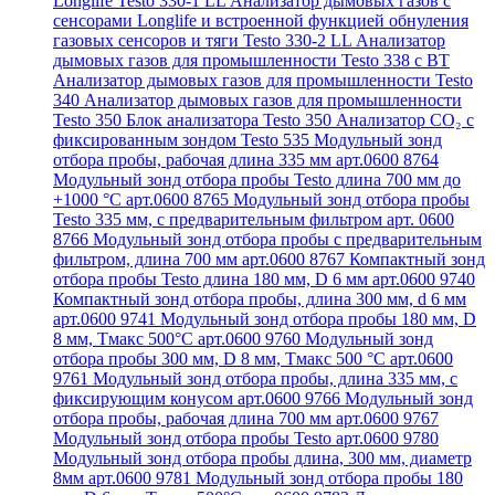
Longlife Testo 330-1 LL
Анализатор дымовых газов с
сенсорами Longlife и встроенной функцией обнуления
газовых сенсоров и тяги Testo 330-2 LL
Анализатор
дымовых газов для промышленности Testo 338 с BT
Анализатор дымовых газов для промышленности Testo
340
Анализатор дымовых газов для промышленности
Testo 350
Блок анализатора Testo 350
Анализатор СО₂ с
фиксированным зондом Testo 535
Модульный зонд
отбора пробы, рабочая длина 335 мм арт.0600 8764
Модульный зонд отбора пробы Testo длина 700 мм до
+1000 °С арт.0600 8765
Модульный зонд отбора пробы
Testo 335 мм, с предварительным фильтром арт. 0600
8766
Модульный зонд отбора пробы с предварительным
фильтром, длина 700 мм арт.0600 8767
Компактный зонд
отбора пробы Testo длина 180 мм, D 6 мм арт.0600 9740
Компактный зонд отбора пробы, длина 300 мм, d 6 мм
арт.0600 9741
Модульный зонд отбора пробы 180 мм, D
8 мм, Tмакс 500°С арт.0600 9760
Модульный зонд
отбора пробы 300 мм, D 8 мм, Tмакс 500 °C арт.0600
9761
Модульный зонд отбора пробы, длина 335 мм, с
фиксирующим конусом арт.0600 9766
Модульный зонд
отбора пробы, рабочая длина 700 мм арт.0600 9767
Модульный зонд отбора пробы Testo арт.0600 9780
Модульный зонд отбора пробы длина, 300 мм, диаметр
8мм арт.0600 9781
Модульный зонд отбора пробы 180