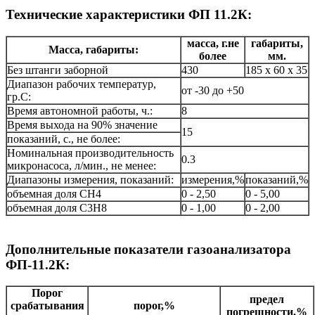
Технические характеристики ФП 11.2К:
масса, г.не
габариты,
Масса, габариты:
более
мм.
Без штанги заборной
430
185 x 60 x 35
Диапазон рабочих температур,
от -30 до +50
гр.С:
Время автономной работы, ч.:
8
Время выхода на 90% значение
15
показаний, с., не более:
Номинальная производительность
0.3
микронасоса, л/мин., не менее:
Диапазоны измерения, показаний:
измерения,%
показаний,%
объемная доля СН4
0 - 2,50
0 - 5,00
объемная доля С3Н8
0 - 1,00
0 - 2,00
Дополнительные показатели газоанализатора
ФП-11.2К:
Порог
предел
срабатывания
порог,%
погрешности,%