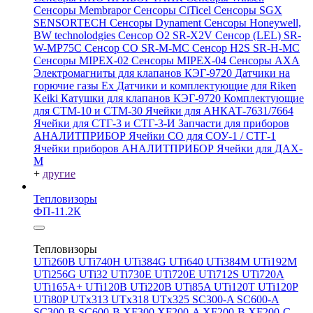
Сенсоры Membrapor
Сенсоры CiTicel
Сенсоры SGX
SENSORTECH
Сенсоры Dynament
Сенсоры Honeywell,
BW technolodgies
Сенсор O2 SR-X2V
Сенсор (LEL) SR-
W-MP75C
Сенсор CO SR-M-MC
Сенсор H2S SR-H-MC
Сенсоры MIPEX-02
Сенсоры MIPEX-04
Сенсоры АХА
Электромагниты для клапанов КЭГ-9720
Датчики на
горючие газы Ex
Датчики и комплектующие для Riken
Keiki
Катушки для клапанов КЭГ-9720
Комплектующие
для СТМ-10 и СТМ-30
Ячейки для АНКАТ-7631/7664
Ячейки для СТГ-3 и СТГ-3-И
Запчасти для приборов
АНАЛИТПРИБОР
Ячейки CO для СОУ-1 / СТГ-1
Ячейки приборов АНАЛИТПРИБОР
Ячейки для ДАХ-
М
+
другие
Тепловизоры
ФП-11.2К
Тепловизоры
UTi260В
UTi740H
UTi384G
UTi640
UTi384M
UTi192M
UTi256G
UTi32
UTi730E
UTi720E
UTi712S
UTi720A
UTi165A+
UTi120B
UTi220B
UTi85A
UTi120T
UTi120P
UTi80P
UTx313
UTx318
UTx325
SC300-A
SC600-A
SC300-B
SC600-B
XF300
XF200-A
XF200-B
XF200-C