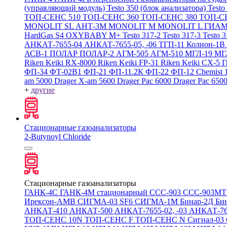
(управляющий модуль)
Testo 350 (блок анализатора)
Testo
ТОП-СЕНС 510
ТОП-СЕНС 360
ТОП-СЕНС 380
ТОП-С
MONOLIT SL
АНТ-3М
MONOLIT M
MONOLIT L
ГИАМ
HardGas S4
OXYBABY M+
Testo 317-2
Testo 317-3
Testo 
АНКАТ-7655-04
АНКАТ-7655-05, -06
ТГП-11
Колион-1В
АСВ-1
ПОЛАР
ПОЛАР-2
АГМ-505
АГМ-510
МГЛ-19
МГ
Riken Keiki RX-8000
Riken Keiki FP-31
Riken Keiki CX-5
Г
ФП-34
ФТ-02В1
ФП-21
ФП-11.2К
ФП-22
ФП-12
Chemist 
am 5000
Drager X-am 5600
Drager Pac 6000
Drager Pac 650
+
другие
Стационарные газоанализаторы
2-Butynoyl Chloride
Стационарные газоанализаторы
ГАНК-4С
ГАНК-4М стационарный
ССС-903
ССС-903М
Ирексон-АМВ
СИГМА-03 SF6
СИГМА-1М
Бинар-2Д
Би
АНКАТ-410
АНКАТ-500
АНКАТ-7655-02, -03
АНКАТ-7
ТОП-СЕНС 10N
ТОП-СЕНС F
ТОП-СЕНС N
Сигнал-03