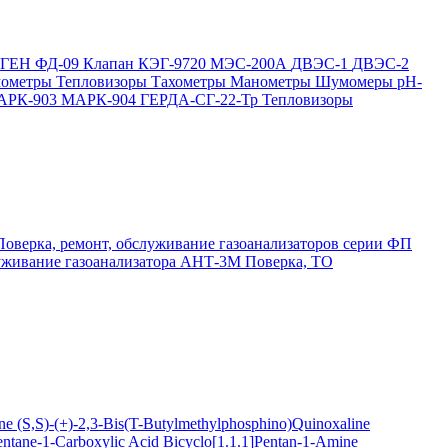
ОГЕН
ФД-09
Клапан КЭГ-9720
МЭС-200А
ДВЭС-1
ДВЭС-2
мометры
Тепловизоры
Тахометры
Манометры
Шумомеры
pH-
АРК-903
МАРК-904
ГЕРДА-СГ-22-Тр
Тепловизоры
Поверка, ремонт, обслуживание газоанализаторов серии ФП
луживание газоанализатора АНТ-3М
Поверка, ТО
ine
(S,S)-(+)-2,3-Bis(T-Butylmethylphosphino)Quinoxaline
entane-1-Carboxylic Acid
Bicyclo[1.1.1]Pentan-1-Amine