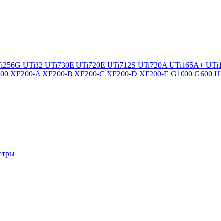
i256G
UTi32
UTi730E
UTi720E
UTi712S
UTi720A
UTi165A+
UTi
300
XF200-A
XF200-B
XF200-C
XF200-D
XF200-E
G1000
G600
H
етры