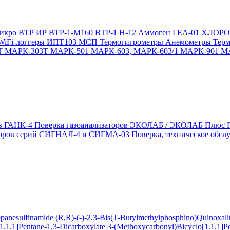
икро
ВТР
ИР
ВТР-1-М160
ВТР-1
Н-12
Аммоген
ГЕА-01
ХЛОР
WiFi-логгеры
ИПТ103 МСП
Термогигрометры
Анемометры
Тер
Т
МАРК-303Т
МАРК-501
МАРК-603, МАРК-603/1
МАРК-901
М
ов ГАНК-4
Поверка газоанализаторов ЭКОЛАБ / ЭКОЛАБ Плюс
заторов серий СИГНАЛ-4 и СИГМА-03
Поверка, техническое обс
ropanesulfinamide
(R,R)-(-)-2,3-Bis(T-Butylmethylphosphino)Quinoxal
1.1.1]Pentane-1,3-Dicarboxylate
3-(Methoxycarbonyl)Bicyclo[1.1.1]P