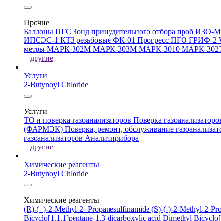
Прочие
Баллоны ПГС
Зонд принудительного отбора проб
ИЗО-М
ИПСЭС-1
КТЗ резьбовые
ФК-01 Прогресс
ПГО
ГРИФ-2
метры
МАРК-302М
МАРК-303М
МАРК-3010
МАРК-302
+
другие
Услуги
2-Butynoyl Chloride
Услуги
ТО и поверка газоанализаторов
Поверка газоанализатор
(ФАРМЭК)
Поверка, ремонт, обслуживание газоанали
газоанализаторов Аналитприбора
+
другие
Химические реагенты
2-Butynoyl Chloride
Химические реагенты
(R)-(+)-2-Methyl-2- Propanesulfinamide
(S)-(-)-2-Methyl-2-P
Bicyclo[1.1.1]pentane-1,3-dicarboxylic acid
Dimethyl Bicyclo[