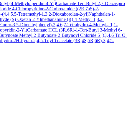
Butyl (4-Methylpiperidin-4-Yl)Carbamate
Tert-Butyl 2,7-Diazaspiro
loride
4-Chloropyridine-2-Carboxamide
((2R,7aS)-2-
(4,4,5,5-Tetramethyl-1,3,2-Dioxaborolan-2-yl)Naphthalen-1-
ehyde
(S)-Oxetan-2-Ylmethanamine
(R)-4-Methyl-1,3,2-
luoro-3,5-Dimethylphenyl)-2,4,6,7-Tetrahydro-4-Methyl-, 1,1-
oropyridin-2-Yl)Carbamate HCL
(3R,6R)-1-Tert-Butyl 3-Methyl 6-
-Butynoate
Methyl 2-Butynoate
2-Butynoyl Chloride
5-[(3,4,6-Tri-O-
hydro-2H-Pyran-2,4,5-Triyl Triacetate
(3R,4S,5R,6R)-3,4,5-