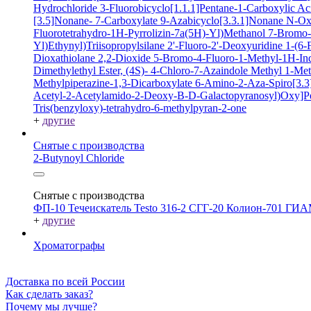
Hydrochloride
3-Fluorobicyclo[1.1.1]Pentane-1-Carboxylic A
[3.5]Nonane- 7-Carboxylate
9-Azabicyclo[3.3.1]Nonane N-O
Fluorotetrahydro-1H-Pyrrolizin-7a(5H)-Yl)Methanol
7-Bromo-2
Yl)Ethynyl)Triisopropylsilane
2'-Fluoro-2'-Deoxyuridine
1-(6-
Dioxathiolane 2,2-Dioxide
5-Bromo-4-Fluoro-1-Methyl-1H-In
Dimethylethyl Ester, (4S)-
4-Chloro-7-Azaindole
Methyl 1-Met
Methylpiperazine-1,3-Dicarboxylate
6-Amino-2-Aza-Spiro[3.3]
Acetyl-2-Acetylamido-2-Deoxy-B-D-Galactopyranosyl)Oxy]P
Tris(benzyloxy)-tetrahydro-6-methylpyran-2-one
+
другие
Снятые с производства
2-Butynoyl Chloride
Снятые с производства
ФП-10
Течеискатель Testo 316-2
СГГ-20
Колион-701
ГИА
+
другие
Хроматографы
Доставка по всей России
Как сделать заказ?
Почему мы лучше?