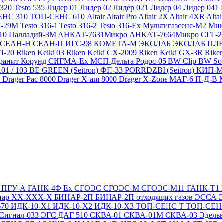
 320
Testo 535
Лидер 01
Лидер 02
Лидер 021
Лидер 04
Лидер 041
ЕНС 310
ТОП-СЕНС 610
Altair
Altair Pro
Altair 2X
Altair 4XR
Alta
-29М
Testo 316-1
Testo 316-2
Testo 316-Ex
Мультигазсенс-М2
Мик
310
Палладий-3М
АНКАТ-7631Микро
АНКАТ-7664Микро
СГГ-
СЕАН-Н
СЕАН-П
ИГС-98
КОМЕТА-М
ЭКОЛАБ
ЭКОЛАБ П
Л-20
Riken Keiki 03
Riken Keiki GX-2009
Riken Keiki GX-3R
Rike
ранит
Корунд
СИГМА-Ех
МСП-Дельта
Родос-05
BW Clip
BW So
101 / 103 BE GREEN (Seitron)
ФП-33
PORRDZBI (Seitron)
КИП-
0
Drager Pac 8000
Drager X-am 8000
Drager X-Zone
МАГ-6 П-Д-В
Т
ПГУ-А
ГАНК-4Ф Ex
СГОЭС
СГОЭС-М
СГОЭС-М11
ГАНК-Т1
нар ХХ-ХХХ-Х
БИНАР-2П
БИНАР-2П отходящих газов
ЭССА
670
ИДК-10-Х1
ИДК-10-Х2
ИДК-10-Х3
ТОП-СЕНС Т
ТОП-СЕН
Сигнал-033
ЭГС
ДАГ 510
СКВА-01
СКВА-01М
СКВА-03
Эдель