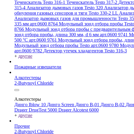
Течеискатель Testo 316-1
Течеискатель Testo 317-2
Детекто
315-4
Анализатор дымовых газов Testo 320
Анализатор ды
обнуления газовых сенсоров и тяги Testo 330-2 LL
Анализ
Анализатор дымовых газов для промышленности Testo 3
335 мм арт.0600 8764
Модульный зонд отбора пробы Testo
8766
Модульный зонд отбора пробы с предварительным ф
зонд отбора пробы, длина 300 мм, d 6 мм арт.0600 9741
Мо
500 °C арт.0600 9761
Модульный зонд отбора пробы, длин
Модульный зонд отбора пробы Testo арт.0600 9780
Модуль
арт.0600 9782
Детектор утечек хладагентов Testo 316-3
+
другие
Пожарные извещатели
Алкотестеры
2-Butynoyl Chloride
Алкотестеры
Динго Iblow 10
Динго Screen
Динго В-01
Динго В-02
Дин
Drager DrugTest 5000
Drager Alcotest 6000
+
другие
Прочие
2-Butynoyl Chloride