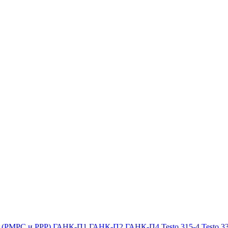
х (РМРС и РРР)
ГАНК-П1
ГАНК-П2
ГАНК-П4
Testo 315-4
Testo 3