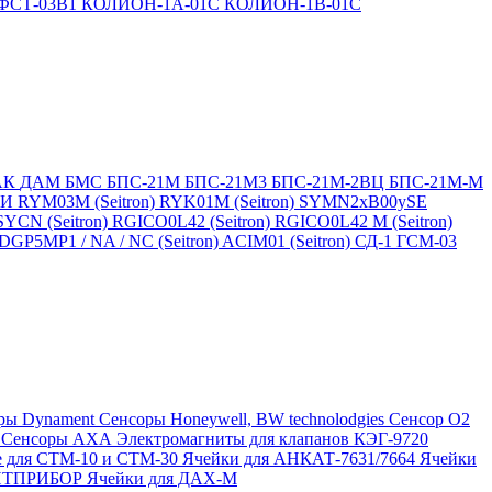
ФСТ-03В1
КОЛИОН-1А-01С
КОЛИОН-1В-01С
АК
ДАМ
БМС
БПС-21М
БПС-21М3
БПС-21М-2ВЦ
БПС-21М-М
БИ
RYM03M (Seitron)
RYK01M (Seitron)
SYMN2хB00ySE
SYCN (Seitron)
RGICO0L42 (Seitron)
RGICO0L42 M (Seitron)
P5MP1 / NA / NC (Seitron)
ACIM01 (Seitron)
СД-1
ГСМ-03
ры Dynament
Сенсоры Honeywell, BW technolodgies
Сенсор O2
4
Сенсоры АХА
Электромагниты для клапанов КЭГ-9720
 для СТМ-10 и СТМ-30
Ячейки для АНКАТ-7631/7664
Ячейки
ЛИТПРИБОР
Ячейки для ДАХ-М