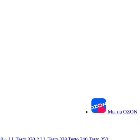
Мы на OZON
30-1 LL
Testo 330-2 LL
Testo 338
Testo 340
Testo 350