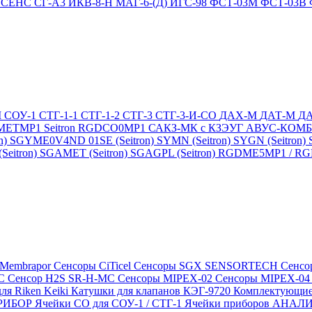
4
СЕНС СГ-А3
ИКВ-8-Н
МАГ-6-(Д)
ИГС-98
ФСТ-03М
ФСТ-03В
М
СОУ-1
СТГ-1-1
СТГ-1-2
СТГ-3
СТГ-3-И-CO
ДАХ-М
ДАТ-М
Д
DMETMP1
Seitron RGDCO0MP1
САКЗ-МК с КЗЭУГ
АВУС-КОМ
n)
SGYME0V4ND 01SE (Seitron)
SYMN (Seitron)
SYGN (Seitron)
eitron)
SGAMET (Seitron)
SGAGPL (Seitron)
RGDME5MP1 / RGDG
 Membrapor
Сенсоры CiTicel
Сенсоры SGX SENSORTECH
Сенсо
MC
Сенсор H2S SR-H-MC
Сенсоры MIPEX-02
Сенсоры MIPEX-0
ля Riken Keiki
Катушки для клапанов КЭГ-9720
Комплектующие
ПРИБОР
Ячейки CO для СОУ-1 / СТГ-1
Ячейки приборов АНА