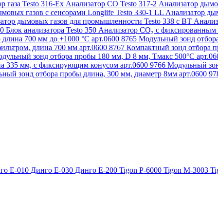
р газа Testo 316-Ex
Анализатор CO Testo 317-2
Анализатор дымов
мовых газов с сенсорами Longlife Testo 330-1 LL
Анализатор дым
атор дымовых газов для промышленности Testo 338 с BT
Анализ
50
Блок анализатора Testo 350
Анализатор СО₂ с фиксированным 
 длина 700 мм до +1000 °С арт.0600 8765
Модульный зонд отбора
ильтром, длина 700 мм арт.0600 8767
Компактный зонд отбора пр
дульный зонд отбора пробы 180 мм, D 8 мм, Tмакс 500°С арт.0
а 335 мм, с фиксирующим конусом арт.0600 9766
Модульный зон
ный зонд отбора пробы длина, 300 мм, диаметр 8мм арт.0600 9
го Е-010
Динго Е-030
Динго Е-200
Tigon P-6000
Tigon M-3003
Ti