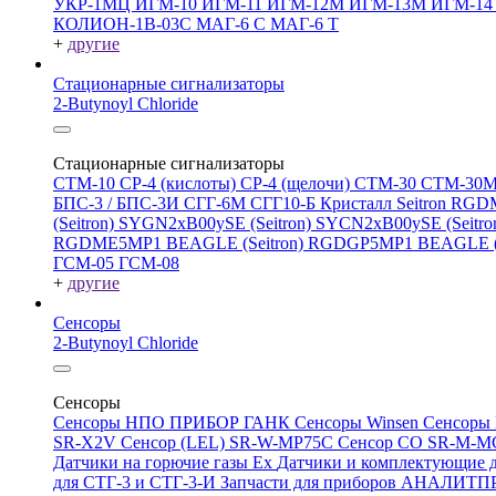
УКР-1МЦ
ИГМ-10
ИГМ-11
ИГМ-12М
ИГМ-13М
ИГМ-1
КОЛИОН-1В-03С
МАГ-6 С
МАГ-6 Т
+
другие
Стационарные сигнализаторы
2-Butynoyl Chloride
Стационарные сигнализаторы
СТМ-10
СР-4 (кислоты)
СР-4 (щелочи)
СТМ-30
СТМ-30
БПС-3 / БПС-3И
СГГ-6М
СГГ10-Б
Кристалл
Seitron RG
(Seitron)
SYGN2xB00ySE (Seitron)
SYCN2xB00ySE (Seitro
RGDME5MP1 BEAGLE (Seitron)
RGDGP5MP1 BEAGLE (S
ГСМ-05
ГСМ-08
+
другие
Сенсоры
2-Butynoyl Chloride
Сенсоры
Сенсоры НПО ПРИБОР ГАНК
Сенсоры Winsen
Сенсоры
SR-X2V
Сенсор (LEL) SR-W-MP75C
Сенсор CO SR-M-
Датчики на горючие газы Ex
Датчики и комплектующие д
для СТГ-3 и СТГ-3-И
Запчасти для приборов АНАЛИТ