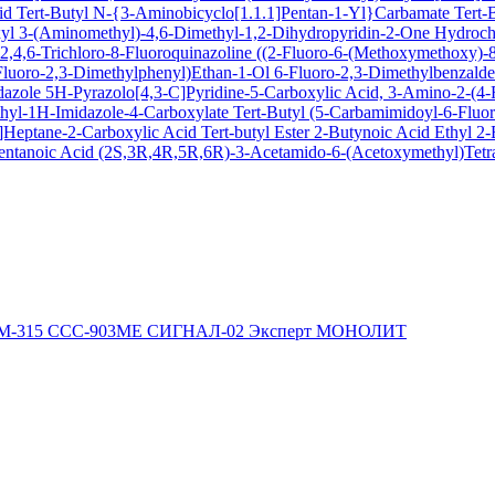
cid
Tert-Butyl N-{3-Aminobicyclo[1.1.1]Pentan-1-Yl}Carbamate
Tert-
xyl
3-(Aminomethyl)-4,6-Dimethyl-1,2-Dihydropyridin-2-One Hydroch
,4,6-Trichloro-8-Fluoroquinazoline
((2-Fluoro-6-(Methoxymethoxy)-8-
Fluoro-2,3-Dimethylphenyl)Ethan-1-Ol
6-Fluoro-2,3-Dimethylbenzald
dazole
5H-Pyrazolo[4,3-C]Pyridine-5-Carboxylic Acid, 3-Amino-2-(4-F
hyl-1H-Imidazole-4-Carboxylate
Tert-Butyl (5-Carbamimidoyl-6-Flu
Heptane-2-Carboxylic Acid Tert-butyl Ester
2-Butynoic Acid
Ethyl 2
entanoic Acid
(2S,3R,4R,5R,6R)-3-Acetamido-6-(Acetoxymethyl)Tetra
М-315
ССС-903МЕ
СИГНАЛ-02
Эксперт
МОНОЛИТ