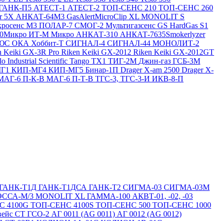
ГАНК-П5
АТЕСТ-1
АТЕСТ-2
ТОП-СЕНС 210
ТОП-СЕНС 260
ir 5X
АНКАТ-64М3
GasAlertMicroClip XL
MONOLIT S
росенс М3
ПОЛАР-7
СМОГ-2
Мультигазсенс GS
HardGas S1
20Микро
ИТ-М Микро
АНКАТ-310
АНКАТ-7635Smokerlyzer
ЛЮС
ОКА
Хоббит-Т
СИГНАЛ-4
СИГНАЛ-44
МОНОЛИТ-2
n Keiki GX-3R Pro
Riken Keiki GX-2012
Riken Keiki GX-2012GT
lo
Industrial Scientific Tango TX1
ТИГ-2М
Джин-газ ГСБ-3М
МГ1
КИП-МГ4
КИП-МГ5
Бинар-1П
Drager X-am 2500
Drager X-
МАГ-6 П-К-В
МАГ-6 П-Т-В
ТГС-3, ТГС-3-И
ИКВ-8-П
ГАНК-Т1Д
ГАНК-Т1ДСА
ГАНК-Т2
СИГМА-03
СИГМА-03М
ЭССА-М/3
MONOLIT XL
ГАММА-100
АКВТ-01, -02, -03
С 4100G
ТОП-СЕНС 4100S
ТОП-СЕНС 500
ТОП-СЕНС 1000
вейс СТ
ГСО-2
АГ 0011 (AG 0011)
АГ 0012 (AG 0012)