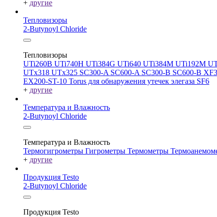
+
другие
Тепловизоры
2-Butynoyl Chloride
Тепловизоры
UTi260В
UTi740H
UTi384G
UTi640
UTi384M
UTi192M
UT
UTx318
UTx325
SC300-A
SC600-A
SC300-B
SC600-B
XF
EX200-ST-10
Torus для обнаружения утечек элегаза SF6
+
другие
Температура и Влажность
2-Butynoyl Chloride
Температура и Влажность
Термогигрометры
Гигрометры
Термометры
Термоанемом
+
другие
Продукция Testo
2-Butynoyl Chloride
Продукция Testo