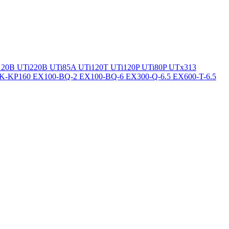
120B
UTi220B
UTi85A
UTi120T
UTi120P
UTi80P
UTx313
K-KP160
EX100-BQ-2
EX100-BQ-6
EX300-Q-6.5
EX600-T-6.5