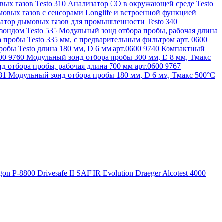
ых газов Testo 310
Анализатор CO в окружающей среде Testo
овых газов с сенсорами Longlife и встроенной функцией
атор дымовых газов для промышленности Testo 340
зондом Testo 535
Модульный зонд отбора пробы, рабочая длина
 пробы Testo 335 мм, с предварительным фильтром арт. 0600
обы Testo длина 180 мм, D 6 мм арт.0600 9740
Компактный
600 9760
Модульный зонд отбора пробы 300 мм, D 8 мм, Tмакс
д отбора пробы, рабочая длина 700 мм арт.0600 9767
781
Модульный зонд отбора пробы 180 мм, D 6 мм, Tмакс 500°С
gon P-8800
Drivesafe II
SAF'IR Evolution
Draeger Alcotest 4000