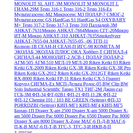
MONOLIT SL
АНТ-3М
MONOLIT M
MONOLIT L
ГИАМ-29М
Testo 316-1
Testo 316-2
Testo 316-Ex
Мультигазсенс-М2
Микросенс М3
ПОЛАР-7
СМОГ-2
Мультигазсенс GS
HardGas S1
HardGas S4
OXYBABY
M+
Testo 317-2
Testo 317-3
Testo 310
Палладий-3М
АНКАТ-7631Микро
АНКАТ-7664Микро
СГГ-20Микро
ИТ-М Микро
АНКАТ-310
АНКАТ-7635Smokerlyzer
АНКАТ-7655-04
АНКАТ-7655-05, -06
ТГП-11
Колион-1В
СЕАН-Н
СЕАН-П
ИГС-98
КОМЕТА-М
ЭКОЛАБ
ЭКОЛАБ ПЛЮС
ОКА
Хоббит-Т
СИГНАЛ-4
СИГНАЛ-44
МОНОЛИТ-2
АСВ-1
ПОЛАР
ПОЛАР-2
АГМ-505
АГМ-510
МГЛ-19
МГЛ-20
Riken Keiki 03
Riken
Keiki GX-2009
Riken Keiki GX-3R
Riken Keiki GX-3R Pro
Riken Keiki GX-2012
Riken Keiki GX-2012GT
Riken Keiki
RX-8000
Riken Keiki FP-31
Riken Keiki CX-5
Гранит
Корунд
СИГМА-Ех
МСП-Дельта
Родос-05
BW Clip
BW
Solo
Industrial Scientific Tango TX1
ТИГ-2М
Джин-газ
ГСБ-3М
ФП-34
ФТ-02В1
ФП-21
ФП-11.2К
ФП-22
ФП-12
Chemist 101 / 103 BE GREEN (Seitron)
ФП-33
PORRDZBI (Seitron)
КИП-МГ1
КИП-МГ4
КИП-МГ5
Бинар-1П
Drager X-am 2500
Drager X-am 5000
Drager X-
am 5600
Drager Pac 6000
Drager Pac 6500
Drager Pac 8000
Drager X-am 8000
Drager X-Zone
МАГ-6 П-Д-В
МАГ-6
П-К-В
МАГ-6 П-Т-В
ТГС-3, ТГС-3-И
ИКВ-8-П
+
другие