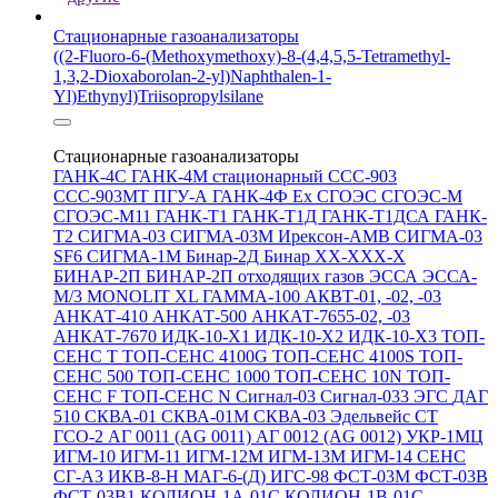
Стационарные газоанализаторы
((2-Fluoro-6-(Methoxymethoxy)-8-(4,4,5,5-Tetramethyl-
1,3,2-Dioxaborolan-2-yl)Naphthalen-1-
Yl)Ethynyl)Triisopropylsilane
Стационарные газоанализаторы
ГАНК-4С
ГАНК-4М стационарный
ССС-903
ССС-903МТ
ПГУ-А
ГАНК-4Ф Ex
СГОЭС
СГОЭС-М
СГОЭС-М11
ГАНК-Т1
ГАНК-Т1Д
ГАНК-Т1ДСА
ГАНК-
Т2
СИГМА-03
СИГМА-03М
Ирексон-АМВ
СИГМА-03
SF6
СИГМА-1М
Бинар-2Д
Бинар ХХ-ХХХ-Х
БИНАР-2П
БИНАР-2П отходящих газов
ЭССА
ЭССА-
М/3
MONOLIT XL
ГАММА-100
АКВТ-01, -02, -03
АНКАТ-410
АНКАТ-500
АНКАТ-7655-02, -03
АНКАТ-7670
ИДК-10-Х1
ИДК-10-Х2
ИДК-10-Х3
ТОП-
СЕНС Т
ТОП-СЕНС 4100G
ТОП-СЕНС 4100S
ТОП-
СЕНС 500
ТОП-СЕНС 1000
ТОП-СЕНС 10N
ТОП-
СЕНС F
ТОП-СЕНС N
Сигнал-03
Сигнал-033
ЭГС
ДАГ
510
СКВА-01
СКВА-01М
СКВА-03
Эдельвейс СТ
ГСО-2
АГ 0011 (AG 0011)
АГ 0012 (AG 0012)
УКР-1МЦ
ИГМ-10
ИГМ-11
ИГМ-12М
ИГМ-13М
ИГМ-14
СЕНС
СГ-А3
ИКВ-8-Н
МАГ-6-(Д)
ИГС-98
ФСТ-03М
ФСТ-03В
ФСТ-03В1
КОЛИОН-1А-01С
КОЛИОН-1В-01С