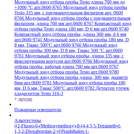
Модульный зонд отбора пробы Testo длина 700 мм до
+1000 °С арт.0600 8765
Модульный зонд отбора пробы
Testo 335 мм, с предварительным фильтром арт. 0600
8766
Модульный зонд отбора пробы с предварительным
фильтром, длина 700 мм арт.0600 8767
Компактный зонд
отбора пробы Testo длина 180 мм, D 6 мм арт.0600 9740
Компактный зонд отбора пробы, длина 300 мм, d 6 мм
арт.0600 9741
Модульный зонд отбора пробы 180 мм, D
8 мм, Tмакс 500°С арт.0600 9760
Модульный зонд
отбора пробы 300 мм, D 8 мм, Tмакс 500 °C арт.0600
9761
Модульный зонд отбора пробы, длина 335 мм, с
фиксирующим конусом арт.0600 9766
Модульный зонд
отбора пробы, рабочая длина 700 мм арт.0600 9767
Модульный зонд отбора пробы Testo арт.0600 9780
Модульный зонд отбора пробы длина, 300 мм, диаметр
8мм арт.0600 9781
Модульный зонд отбора пробы 180
мм, D 6 мм, Tмакс 500°С арт.0600 9782
Детектор утечек
хладагентов Testo 316-3
+
другие
Пожарные извещатели
Алкотестеры
((2-Fluoro-6-(Methoxymethoxy)-8-(4,4,5,5-Tetramethyl-
1,3,2-Dioxaborolan-2-yl)Naphthalen-1-