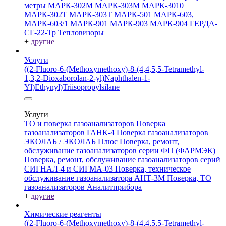
метры
МАРК-302М
МАРК-303М
МАРК-3010
МАРК-302Т
МАРК-303Т
МАРК-501
МАРК-603,
МАРК-603/1
МАРК-901
МАРК-903
МАРК-904
ГЕРДА-
СГ-22-Тр
Тепловизоры
+
другие
Услуги
((2-Fluoro-6-(Methoxymethoxy)-8-(4,4,5,5-Tetramethyl-
1,3,2-Dioxaborolan-2-yl)Naphthalen-1-
Yl)Ethynyl)Triisopropylsilane
Услуги
ТО и поверка газоанализаторов
Поверка
газоанализаторов ГАНК-4
Поверка газоанализаторов
ЭКОЛАБ / ЭКОЛАБ Плюс
Поверка, ремонт,
обслуживание газоанализаторов серии ФП (ФАРМЭК)
Поверка, ремонт, обслуживание газоанализаторов серий
СИГНАЛ-4 и СИГМА-03
Поверка, техническое
обслуживание газоанализатора АНТ-3М
Поверка, ТО
газоанализаторов Аналитприбора
+
другие
Химические реагенты
((2-Fluoro-6-(Methoxymethoxy)-8-(4,4,5,5-Tetramethyl-