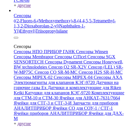
ГСМ-08
+
другие
Сенсоры
((2-Fluoro-6-(Methoxymethoxy)-8-(4,4,5,5-Tetramethyl-
1,3,2-Dioxaborolan-2-yl)Naphthalen-1-
Yl)Ethynyl)Triisopropylsilane
Сенсоры
Сенсоры НПО ПРИБОР ГАНК
Сенсоры Winsen
Сенсоры Membrapor
Сенсоры CiTicel
Сенсоры SGX
SENSORTECH
Сенсоры Dynament
Сенсоры Honeywell,
BW technolodgies
Сенсор O2 SR-X2V
Сенсор (LEL) SR-
W-MP75C
Сенсор CO SR-M-MC
Сенсор H2S SR-H-MC
Сенсоры MIPEX-02
Сенсоры MIPEX-04
Сенсоры АХА
Электромагниты для клапанов КЭГ-9720
Датчики на
горючие газы Ex
Датчики и комплектующие для Riken
Keiki
Катушки для клапанов КЭГ-9720
Комплектующие
для СТМ-10 и СТМ-30
Ячейки для АНКАТ-7631/7664
Ячейки для СТГ-3 и СТГ-3-И
Запчасти для приборов
АНАЛИТПРИБОР
Ячейки CO для СОУ-1 / СТГ-1
Ячейки приборов АНАЛИТПРИБОР
Ячейки для ДАХ-
М
+
другие