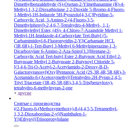
Dimethylbenzaldehyde
(S)-Oxetan-2-Ylmethanamine
(R)-4-
Methyl-1,3,2-Dioxathiolane 2,2-Dioxide
5-Bromo-4-Fluoro-
1-Methyl-1H-Indazole
5H-Pyrazolo[4,3-C]Pyridine-5-
Carboxylic Acid, 3-Amino-2-(4-Fluoro-3,5-
Dimethylphenyl)-2,4,6,7-Tetrahydro-4-Methyl-, 1,1-
Dimethylethyl Ester, (4S)-
4-Chloro-7-Azaindole
Methyl 1-
Methyl-1H-Imidazole-4-Carboxylate
Tert-Butyl (5-
Carbamimidoyl-6-Fluoropyridin-2-Yl)Carbamate HCL
(3R,6R)-1-Tert-Butyl 3-Methyl 6-Methylpiperazine-1,3-
Dicarboxylate
6-Amino-2-Aza-Spiro[3.3]Heptane-2-
Carboxylic Acid Tert-butyl Ester
2-Butynoic Acid
Ethyl 2-
Butynoate
Methyl 2-Butynoate
2-Butynoyl Chloride
5-
[(3,4,6-Tri-O-Acetyl-2-Acetylamido-2-Deoxy-B-D-
Galactopyranosyl)Oxy]Pentanoic Acid
(2S,3R,4R,5R,6R)-3-
Acetamido-6-(Acetoxymethyl)Tetrahydro-2H-Pyran-2,4,5-
Triyl Triacetate
(3R,4S,5R,6R)-3,4,5-Tris(benzyloxy)-
tetrahydro-6-methylpyran-2-one
+
другие
Снятые с производства
((2-Fluoro-6-(Methoxymethoxy)-8-(4,4,5,5-Tetramethyl-
1,3,2-Dioxaborolan-2-yl)Naphthalen-1-
Yl)Ethynyl)Triisopropylsilane