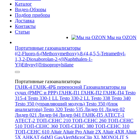
Каталог
Видео-Обзоры
Подбор прибора
Доставка
Контакты
Статьи
Мы на OZON
Портативные газоанализаторы
((2-Fluoro-6-(Methoxymethoxy)-8-(4,4,5,5-Tetramethyl-
1,3,2-Dioxaborolan-2-yl)Naphthalen-1-
Yl)Ethynyl)Triisopropylsilane
Портативные газоанализаторы
ГАНК-4
ГАНК-4РБ переносной
Газоанализаторы на
судах (РМРС и РРР)
ГАНК-П1
ГАНК-П2
ГАНК-П4
Testo
315-4
Testo 330-1 LL
Testo 330-2 LL
Testo 338
Testo 340
Testo 350 (управляющий модуль)
Testo 350 (блок
анализатора)
Testo 320
Testo 535
Лидер 01
Лидер 02
Лидер 021
Лидер 04
Лидер 041
ГАНК-П5
АТЕСТ-1
АТЕСТ-2
ТОП-СЕНС 210
ТОП-СЕНС 260
ТОП-СЕНС
510
ТОП-СЕНС 360
ТОП-СЕНС 380
ТОП-СЕНС 310
ТОП-СЕНС 610
Altair
Altair Pro
Altair 2X
Altair 4XR
Altair
5X
АНКАТ-64М3
GasAlertMicroClip XL
MONOLIT S