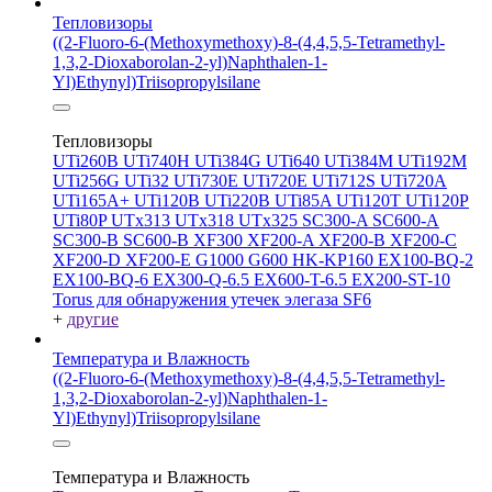
Тепловизоры
((2-Fluoro-6-(Methoxymethoxy)-8-(4,4,5,5-Tetramethyl-
1,3,2-Dioxaborolan-2-yl)Naphthalen-1-
Yl)Ethynyl)Triisopropylsilane
Тепловизоры
UTi260В
UTi740H
UTi384G
UTi640
UTi384M
UTi192M
UTi256G
UTi32
UTi730E
UTi720E
UTi712S
UTi720A
UTi165A+
UTi120B
UTi220B
UTi85A
UTi120T
UTi120P
UTi80P
UTx313
UTx318
UTx325
SC300-A
SC600-A
SC300-B
SC600-B
XF300
XF200-A
XF200-B
XF200-C
XF200-D
XF200-E
G1000
G600
HK-KP160
EX100-BQ-2
EX100-BQ-6
EX300-Q-6.5
EX600-T-6.5
EX200-ST-10
Torus для обнаружения утечек элегаза SF6
+
другие
Температура и Влажность
((2-Fluoro-6-(Methoxymethoxy)-8-(4,4,5,5-Tetramethyl-
1,3,2-Dioxaborolan-2-yl)Naphthalen-1-
Yl)Ethynyl)Triisopropylsilane
Температура и Влажность