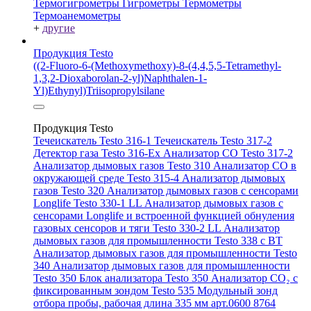
Термогигрометры
Гигрометры
Термометры
Термоанемометры
+
другие
Продукция Testo
((2-Fluoro-6-(Methoxymethoxy)-8-(4,4,5,5-Tetramethyl-
1,3,2-Dioxaborolan-2-yl)Naphthalen-1-
Yl)Ethynyl)Triisopropylsilane
Продукция Testo
Течеискатель Testo 316-1
Течеискатель Testo 317-2
Детектор газа Testo 316-Ex
Анализатор CO Testo 317-2
Анализатор дымовых газов Testo 310
Анализатор CO в
окружающей среде Testo 315-4
Анализатор дымовых
газов Testo 320
Анализатор дымовых газов с сенсорами
Longlife Testo 330-1 LL
Анализатор дымовых газов с
сенсорами Longlife и встроенной функцией обнуления
газовых сенсоров и тяги Testo 330-2 LL
Анализатор
дымовых газов для промышленности Testo 338 с BT
Анализатор дымовых газов для промышленности Testo
340
Анализатор дымовых газов для промышленности
Testo 350
Блок анализатора Testo 350
Анализатор СО₂ с
фиксированным зондом Testo 535
Модульный зонд
отбора пробы, рабочая длина 335 мм арт.0600 8764