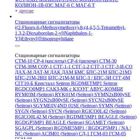
КОЛИОН-1В-03С
МАГ-6 С
МАГ-6 Т
+
другие
Стационарные сигнализаторы
((2-Fluoro-6-(Methoxymethoxy)-8-(4,4,5,5-Tetramethyl-
1,3,2-Dioxaborolan-2-yl)Naphthalen-1-
Yl)Ethynyl)Triisopropylsilane
Стационарные сигнализаторы
СТМ-10
СР-4 (кислоты)
СР-4 (щелочи)
СТМ-30
СТМ-30М
СОУ-1
СТГ-1-1
СТГ-1-2
СТГ-3
СТГ-3-И-CO
ДАХ-М
ДАТ-М
ДАК
ДАМ
БМС
БПС-21М
БПС-21М3
БПС-21М-2ВЦ
БПС-21М-М
БПС-3 / БПС-3И
СГГ-6М
СГГ10-Б
Кристалл
Seitron RGDMETMP1
Seitron
RGDCO0MP1
САКЗ-МК с КЗЭУГ
АВУС-КОМБИ
RYM03M (Seitron)
RYK01M (Seitron)
SYMN2хB00ySE
(Seitron)
SYGN2xB00ySE (Seitron)
SYCN2xB00ySE
(Seitron)
SGYME0V4ND 01SE (Seitron)
SYMN (Seitron)
SYGN (Seitron)
SYCN (Seitron)
RGICO0L42 (Seitron)
RGICO0L42 M (Seitron)
RGDME5MP1 BEAGLE (Seitron)
RGDGP5MP1 BEAGLE (Seitron)
SGAMET (Seitron)
SGAGPL (Seitron)
RGDME5MP1 / RGDGP5MP1 / NA /
NC (Seitron)
ACIM01 (Seitron)
СД-1
ГСМ-03
ГСМ-05