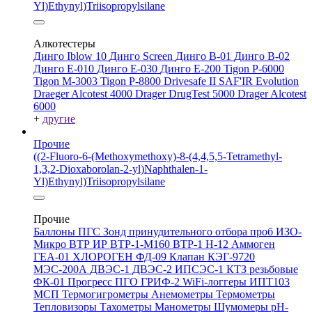
Yl)Ethynyl)Triisopropylsilane
Алкотестеры
Динго Iblow 10
Динго Screen
Динго В-01
Динго В-02
Динго Е-010
Динго Е-030
Динго Е-200
Tigon P-6000
Tigon M-3003
Tigon P-8800
Drivesafe II
SAF'IR Evolution
Draeger Alcotest 4000
Drager DrugTest 5000
Drager Alcotest
6000
+
другие
Прочие
((2-Fluoro-6-(Methoxymethoxy)-8-(4,4,5,5-Tetramethyl-
1,3,2-Dioxaborolan-2-yl)Naphthalen-1-
Yl)Ethynyl)Triisopropylsilane
Прочие
Баллоны ПГС
Зонд принудительного отбора проб
ИЗО-
Микро
ВТР
ИР
ВТР-1-М160
ВТР-1
Н-12
Аммоген
ГЕА-01
ХЛОРОГЕН
ФД-09
Клапан КЭГ-9720
МЭС-200А
ДВЭС-1
ДВЭС-2
ИПСЭС-1
КТЗ резьбовые
ФК-01 Прогресс
ПГО
ГРИФ-2
WiFi-логгеры
ИПТ103
МСП
Термогигрометры
Анемометры
Термометры
Тепловизоры
Тахометры
Манометры
Шумомеры
pH-