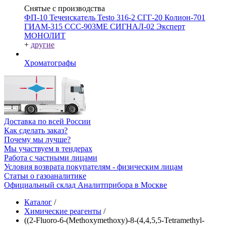
Снятые с производства
ФП-10
Течеискатель Testo 316-2
СГГ-20
Колион-701
ГИАМ-315
ССС-903МЕ
СИГНАЛ-02
Эксперт
МОНОЛИТ
+
другие
Хроматографы
Доставка по всей России
Как сделать заказ?
Почему мы лучше?
Мы участвуем в тендерах
Работа с частными лицами
Условия возврата покупателям - физическим лицам
Статьи о газоаналитике
Официальный склад Аналитприбора в Москве
Каталог
/
Химические реагенты
/
((2-Fluoro-6-(Methoxymethoxy)-8-(4,4,5,5-Tetramethyl-