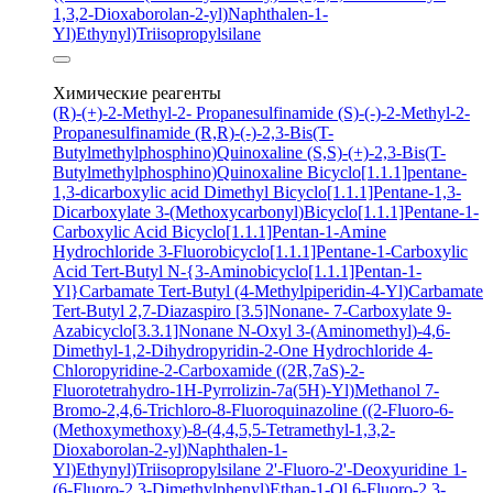
1,3,2-Dioxaborolan-2-yl)Naphthalen-1-
Yl)Ethynyl)Triisopropylsilane
Химические реагенты
(R)-(+)-2-Methyl-2- Propanesulfinamide
(S)-(-)-2-Methyl-2-
Propanesulfinamide
(R,R)-(-)-2,3-Bis(T-
Butylmethylphosphino)Quinoxaline
(S,S)-(+)-2,3-Bis(T-
Butylmethylphosphino)Quinoxaline
Bicyclo[1.1.1]pentane-
1,3-dicarboxylic acid
Dimethyl Bicyclo[1.1.1]Pentane-1,3-
Dicarboxylate
3-(Methoxycarbonyl)Bicyclo[1.1.1]Pentane-1-
Carboxylic Acid
Bicyclo[1.1.1]Pentan-1-Amine
Hydrochloride
3-Fluorobicyclo[1.1.1]Pentane-1-Carboxylic
Acid
Tert-Butyl N-{3-Aminobicyclo[1.1.1]Pentan-1-
Yl}Carbamate
Tert-Butyl (4-Methylpiperidin-4-Yl)Carbamate
Tert-Butyl 2,7-Diazaspiro [3.5]Nonane- 7-Carboxylate
9-
Azabicyclo[3.3.1]Nonane N-Oxyl
3-(Aminomethyl)-4,6-
Dimethyl-1,2-Dihydropyridin-2-One Hydrochloride
4-
Chloropyridine-2-Carboxamide
((2R,7aS)-2-
Fluorotetrahydro-1H-Pyrrolizin-7a(5H)-Yl)Methanol
7-
Bromo-2,4,6-Trichloro-8-Fluoroquinazoline
((2-Fluoro-6-
(Methoxymethoxy)-8-(4,4,5,5-Tetramethyl-1,3,2-
Dioxaborolan-2-yl)Naphthalen-1-
Yl)Ethynyl)Triisopropylsilane
2'-Fluoro-2'-Deoxyuridine
1-
(6-Fluoro-2,3-Dimethylphenyl)Ethan-1-Ol
6-Fluoro-2,3-