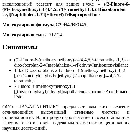
эксклюзивный реагент для ваших нужд –
((2-Fluoro-6-
(Methoxymethoxy)-8-(4,4,5,5-Tetramethyl-1,3,2-Dioxaborolan-
2-yl)Naphthalen-1-Yl)Ethynyl)Triisopropylsilane
.
Молекулярная формула
C29H42BFO4Si
Молекулярная масса
512.54
Синонимы
((2-Fluoro-6-(methoxymethoxy)-8-(4,4,5,5-tetramethyl-1,3,2-
dioxaborolan-2-yl)naphthalen-1-yl)ethynyl)triisopropylsilane;
1,3,2-Dioxaborolane, 2-[7-fluoro-3-(methoxymethoxy)-8-[2-
[tris(1-methylethyl)silyl]ethynyl]-1-naphthalenyl]-4,4,5,5-
tetramethyl
7-Fluoro-3-(methoxymethoxy)-8-
[(triisopropylsilyl)ethynyl]naphthalene-1-boronic Acid Pinacol
Este
ООО "ГАЗ-АНАЛИТИК" предлагает вам этот реагент,
отличающийся высочайшей степенью чистоты и
стабильностью. Наш продукт соответствует всем стандартам
качества и готов стать надежным элементом в цепи ваших
научных достижений.