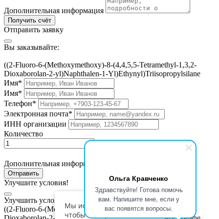
Дополнительная информация
Получить счёт
Отправить заявку
Вы заказывайте:
((2-Fluoro-6-(Methoxymethoxy)-8-(4,4,5,5-Tetramethyl-1,3,2-
Dioxaborolan-2-yl)Naphthalen-1-Yl)Ethynyl)Triisopropylsilane
Имя*
Имя*
Телефон*
Электронная почта*
ИНН организации
Количество
Дополнительная информация
Отправить
Ольга Кравченко
Улучшите условия!
Здравствуйте! Готова помочь
вам. Напишите мне, если у
Улучшить условия по приобретению:
Мы используем cookies,
вас появятся вопросы.
((2-Fluoro-6-(Methoxymethoxy)-8-(4,4,5,5-Tetramethyl-1,3,2-
чтобы сайт работал
Dioxaborolan-2-yl)Naphthalen-1-Yl)Ethynyl)Triisopropylsilane