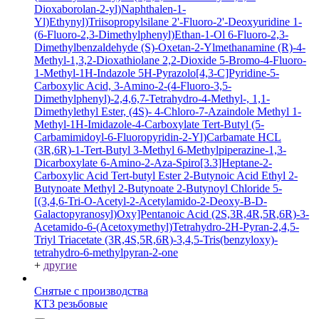
Dioxaborolan-2-yl)Naphthalen-1-
Yl)Ethynyl)Triisopropylsilane
2'-Fluoro-2'-Deoxyuridine
1-
(6-Fluoro-2,3-Dimethylphenyl)Ethan-1-Ol
6-Fluoro-2,3-
Dimethylbenzaldehyde
(S)-Oxetan-2-Ylmethanamine
(R)-4-
Methyl-1,3,2-Dioxathiolane 2,2-Dioxide
5-Bromo-4-Fluoro-
1-Methyl-1H-Indazole
5H-Pyrazolo[4,3-C]Pyridine-5-
Carboxylic Acid, 3-Amino-2-(4-Fluoro-3,5-
Dimethylphenyl)-2,4,6,7-Tetrahydro-4-Methyl-, 1,1-
Dimethylethyl Ester, (4S)-
4-Chloro-7-Azaindole
Methyl 1-
Methyl-1H-Imidazole-4-Carboxylate
Tert-Butyl (5-
Carbamimidoyl-6-Fluoropyridin-2-Yl)Carbamate HCL
(3R,6R)-1-Tert-Butyl 3-Methyl 6-Methylpiperazine-1,3-
Dicarboxylate
6-Amino-2-Aza-Spiro[3.3]Heptane-2-
Carboxylic Acid Tert-butyl Ester
2-Butynoic Acid
Ethyl 2-
Butynoate
Methyl 2-Butynoate
2-Butynoyl Chloride
5-
[(3,4,6-Tri-O-Acetyl-2-Acetylamido-2-Deoxy-B-D-
Galactopyranosyl)Oxy]Pentanoic Acid
(2S,3R,4R,5R,6R)-3-
Acetamido-6-(Acetoxymethyl)Tetrahydro-2H-Pyran-2,4,5-
Triyl Triacetate
(3R,4S,5R,6R)-3,4,5-Tris(benzyloxy)-
tetrahydro-6-methylpyran-2-one
+
другие
Снятые с производства
КТЗ резьбовые