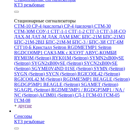
КТЗ резьбовые
Стационарные сигнализаторы
СТМ-10
СР-4 (кислоты)
СР-4 (щелочи)
СТМ-30
СТМ-30М
СОУ-1
СТГ-1-1
СТГ-1-2
СТГ-3
СТГ-3-И-CO
ДАХ-М
ДАТ-М
ДАК
ДАМ
БМС
БПС-21М
БПС-21М3
БПС-21М-2ВЦ
БПС-21М-М
БПС-3 / БПС-3И
СГГ-6М
СГГ10-Б
Кристалл
Seitron RGDMETMP1
Seitron
RGDCO0MP1
САКЗ-МК с КЗЭУГ
АВУС-КОМБИ
RYM03M (Seitron)
RYK01M (Seitron)
SYMN2хB00ySE
(Seitron)
SYGN2xB00ySE (Seitron)
SYCN2xB00ySE
(Seitron)
SGYME0V4ND 01SE (Seitron)
SYMN (Seitron)
SYGN (Seitron)
SYCN (Seitron)
RGICO0L42 (Seitron)
RGICO0L42 M (Seitron)
RGDME5MP1 BEAGLE (Seitron)
RGDGP5MP1 BEAGLE (Seitron)
SGAMET (Seitron)
SGAGPL (Seitron)
RGDME5MP1 / RGDGP5MP1 / NA /
NC (Seitron)
ACIM01 (Seitron)
СД-1
ГСМ-03
ГСМ-05
ГСМ-08
+
другие
Сенсоры
КТЗ резьбовые