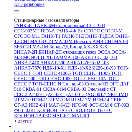
КТЗ резьбовые
Стационарные газоанализаторы
ГАНК-4С
ГАНК-4М стационарный
ССС-903
ССС-903МТ
ПГУ-А
ГАНК-4Ф Ex
СГОЭС
СГОЭС-М
СГОЭС-М11
ГАНК-Т1
ГАНК-Т1Д
ГАНК-Т1ДСА
ГАНК-
Т2
СИГМА-03
СИГМА-03М
Ирексон-АМВ
СИГМА-03
SF6
СИГМА-1М
Бинар-2Д
Бинар ХХ-ХХХ-Х
БИНАР-2П
БИНАР-2П отходящих газов
ЭССА
ЭССА-
М/3
MONOLIT XL
ГАММА-100
АКВТ-01, -02, -03
АНКАТ-410
АНКАТ-500
АНКАТ-7655-02, -03
АНКАТ-7670
ИДК-10-Х1
ИДК-10-Х2
ИДК-10-Х3
ТОП-
СЕНС Т
ТОП-СЕНС 4100G
ТОП-СЕНС 4100S
ТОП-
СЕНС 500
ТОП-СЕНС 1000
ТОП-СЕНС 10N
ТОП-
СЕНС F
ТОП-СЕНС N
Сигнал-03
Сигнал-033
ЭГС
ДАГ
510
СКВА-01
СКВА-01М
СКВА-03
Эдельвейс СТ
ГСО-2
АГ 0011 (AG 0011)
АГ 0012 (AG 0012)
УКР-1МЦ
ИГМ-10
ИГМ-11
ИГМ-12М
ИГМ-13М
ИГМ-14
СЕНС
СГ-А3
ИКВ-8-Н
МАГ-6-(Д)
ИГС-98
ФСТ-03М
ФСТ-03В
ФСТ-03В1
КОЛИОН-1А-01С
КОЛИОН-1В-01С
КОЛИОН-1В-03С
МАГ-6 С
МАГ-6 Т
+
другие
Стационарные сигнализаторы