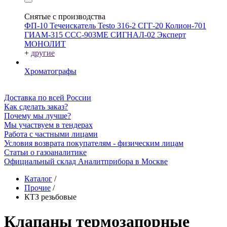
Снятые с производства
ФП-10
Течеискатель Testo 316-2
СГГ-20
Колион-701
ГИАМ-315
ССС-903МЕ
СИГНАЛ-02
Эксперт
МОНОЛИТ
+
другие
Хроматографы
Доставка по всей России
Как сделать заказ?
Почему мы лучше?
Мы участвуем в тендерах
Работа с частными лицами
Условия возврата покупателям - физическим лицам
Статьи о газоаналитике
Официальный склад Аналитприбора в Москве
Каталог
/
Прочие
/
КТЗ резьбовые
Клапаны термозапорные