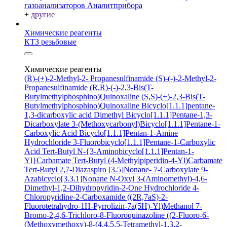
газоанализаторов Аналитприбора
+
другие
Химические реагенты
КТЗ резьбовые
Химические реагенты
(R)-(+)-2-Methyl-2- Propanesulfinamide
(S)-(-)-2-Methyl-2-
Propanesulfinamide
(R,R)-(-)-2,3-Bis(T-
Butylmethylphosphino)Quinoxaline
(S,S)-(+)-2,3-Bis(T-
Butylmethylphosphino)Quinoxaline
Bicyclo[1.1.1]pentane-
1,3-dicarboxylic acid
Dimethyl Bicyclo[1.1.1]Pentane-1,3-
Dicarboxylate
3-(Methoxycarbonyl)Bicyclo[1.1.1]Pentane-1-
Carboxylic Acid
Bicyclo[1.1.1]Pentan-1-Amine
Hydrochloride
3-Fluorobicyclo[1.1.1]Pentane-1-Carboxylic
Acid
Tert-Butyl N-{3-Aminobicyclo[1.1.1]Pentan-1-
Yl}Carbamate
Tert-Butyl (4-Methylpiperidin-4-Yl)Carbamate
Tert-Butyl 2,7-Diazaspiro [3.5]Nonane- 7-Carboxylate
9-
Azabicyclo[3.3.1]Nonane N-Oxyl
3-(Aminomethyl)-4,6-
Dimethyl-1,2-Dihydropyridin-2-One Hydrochloride
4-
Chloropyridine-2-Carboxamide
((2R,7aS)-2-
Fluorotetrahydro-1H-Pyrrolizin-7a(5H)-Yl)Methanol
7-
Bromo-2,4,6-Trichloro-8-Fluoroquinazoline
((2-Fluoro-6-
(Methoxymethoxy)-8-(4,4,5,5-Tetramethyl-1,3,2-