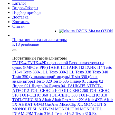
Каталог
Видео-Обзоры
Подбор прибора
Доставка
Контакты
Статьи
Мы на OZON
Портативные газоанализаторы
КТЗ резьбовые
Портативные газоанализаторы
ГАНК-4
ГАНК-4РБ переносной
Газоанализаторы на
судах (РМРС и РРР)
ГАНК-П1
ГАНК-П2
ГАНК-П4
Testo
315-4
Testo 330-1 LL
Testo 330-2 LL
Testo 338
Testo 340
Testo 350 (управляющий модуль)
Testo 350 (блок
анализатора)
Testo 320
Testo 535
Лидер 01
Лидер 02
Лидер 021
Лидер 04
Лидер 041
ГАНК-П5
АТЕСТ-1
АТЕСТ-2
ТОП-СЕНС 210
ТОП-СЕНС 260
ТОП-СЕНС
510
ТОП-СЕНС 360
ТОП-СЕНС 380
ТОП-СЕНС 310
ТОП-СЕНС 610
Altair
Altair Pro
Altair 2X
Altair 4XR
Altair
5X
АНКАТ-64М3
GasAlertMicroClip XL
MONOLIT S
MONOLIT SL
АНТ-3М
MONOLIT M
MONOLIT L
ГИАМ-29М
Testo 316-1
Testo 316-2
Testo 316-Ex