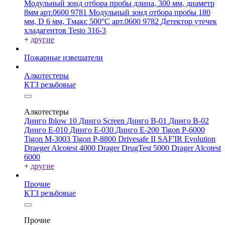
Модульный зонд отбора пробы длина, 300 мм, диаметр
8мм арт.0600 9781
Модульный зонд отбора пробы 180
мм, D 6 мм, Tмакс 500°С арт.0600 9782
Детектор утечек
хладагентов Testo 316-3
+
другие
Пожарные извещатели
Алкотестеры
КТЗ резьбовые
Алкотестеры
Динго Iblow 10
Динго Screen
Динго В-01
Динго В-02
Динго Е-010
Динго Е-030
Динго Е-200
Tigon P-6000
Tigon M-3003
Tigon P-8800
Drivesafe II
SAF'IR Evolution
Draeger Alcotest 4000
Drager DrugTest 5000
Drager Alcotest
6000
+
другие
Прочие
КТЗ резьбовые
Прочие