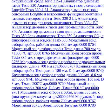
окружающей среде Testo 315-4
Анализатор дымовых
газов Testo 320
Анализатор дымовых газов с сенсорами
Longlife Testo 330-1 LL
Анализатор дымовых газов с
сенсорами Longlife и встроенной функцией обнуления
газовых сенсоров и тяги Testo 330-2 LL
Анализатор
дымовых газов для промышленности Testo 338 с BT
Анализатор дымовых газов для промышленности Testo
340
Анализатор дымовых газов для промышленности
Testo 350
Блок анализатора Testo 350
Анализатор СО₂ с
фиксированным зондом Testo 535
Модульный зонд
отбора пробы, рабочая длина 335 мм арт.0600 8764
Модульный зонд отбора пробы Testo длина 700 мм до
+1000 °С арт.0600 8765
Модульный зонд отбора пробы
Testo 335 мм, с предварительным фильтром арт. 0600
8766
Модульный зонд отбора пробы с предварительным
фильтром, длина 700 мм арт.0600 8767
Компактный зонд
отбора пробы Testo длина 180 мм, D 6 мм арт.0600 9740
Компактный зонд отбора пробы, длина 300 мм, d 6 мм
арт.0600 9741
Модульный зонд отбора пробы 180 мм, D
8 мм, Tмакс 500°С арт.0600 9760
Модульный зонд
отбора пробы 300 мм, D 8 мм, Tмакс 500 °C арт.0600
9761
Модульный зонд отбора пробы, длина 335 мм, с
фиксирующим конусом арт.0600 9766
Модульный зонд
отбора пробы, рабочая длина 700 мм арт.0600 9767
Модульный зонд отбора пробы Testo арт.0600 9780