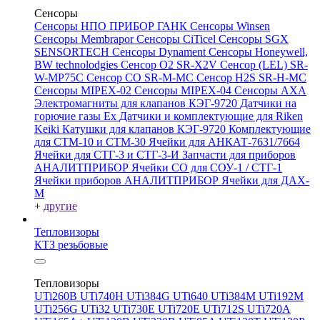
Сенсоры
Сенсоры НПО ПРИБОР ГАНК
Сенсоры Winsen
Сенсоры Membrapor
Сенсоры CiTicel
Сенсоры SGX
SENSORTECH
Сенсоры Dynament
Сенсоры Honeywell,
BW technolodgies
Сенсор O2 SR-X2V
Сенсор (LEL) SR-
W-MP75C
Сенсор CO SR-M-MC
Сенсор H2S SR-H-MC
Сенсоры MIPEX-02
Сенсоры MIPEX-04
Сенсоры АХА
Электромагниты для клапанов КЭГ-9720
Датчики на
горючие газы Ex
Датчики и комплектующие для Riken
Keiki
Катушки для клапанов КЭГ-9720
Комплектующие
для СТМ-10 и СТМ-30
Ячейки для АНКАТ-7631/7664
Ячейки для СТГ-3 и СТГ-3-И
Запчасти для приборов
АНАЛИТПРИБОР
Ячейки CO для СОУ-1 / СТГ-1
Ячейки приборов АНАЛИТПРИБОР
Ячейки для ДАХ-
М
+
другие
Тепловизоры
КТЗ резьбовые
Тепловизоры
UTi260В
UTi740H
UTi384G
UTi640
UTi384M
UTi192M
UTi256G
UTi32
UTi730E
UTi720E
UTi712S
UTi720A