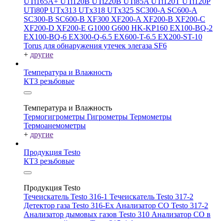
UTi165A+
UTi120B
UTi220B
UTi85A
UTi120T
UTi120P
UTi80P
UTx313
UTx318
UTx325
SC300-A
SC600-A
SC300-B
SC600-B
XF300
XF200-A
XF200-B
XF200-C
XF200-D
XF200-E
G1000
G600
HK-KP160
EX100-BQ-2
EX100-BQ-6
EX300-Q-6.5
EX600-T-6.5
EX200-ST-10
Torus для обнаружения утечек элегаза SF6
+
другие
Температура и Влажность
КТЗ резьбовые
Температура и Влажность
Термогигрометры
Гигрометры
Термометры
Термоанемометры
+
другие
Продукция Testo
КТЗ резьбовые
Продукция Testo
Течеискатель Testo 316-1
Течеискатель Testo 317-2
Детектор газа Testo 316-Ex
Анализатор CO Testo 317-2
Анализатор дымовых газов Testo 310
Анализатор CO в