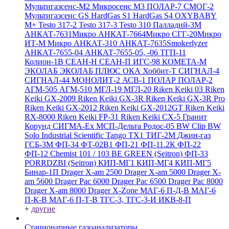
Мультигазсенс-М2
Микросенс М3
ПОЛАР-7
СМОГ-2
Мультигазсенс GS
HardGas S1
HardGas S4
OXYBABY
M+
Testo 317-2
Testo 317-3
Testo 310
Палладий-3М
АНКАТ-7631Микро
АНКАТ-7664Микро
СГГ-20Микро
ИТ-М Микро
АНКАТ-310
АНКАТ-7635Smokerlyzer
АНКАТ-7655-04
АНКАТ-7655-05, -06
ТГП-11
Колион-1В
СЕАН-Н
СЕАН-П
ИГС-98
КОМЕТА-М
ЭКОЛАБ
ЭКОЛАБ ПЛЮС
ОКА
Хоббит-Т
СИГНАЛ-4
СИГНАЛ-44
МОНОЛИТ-2
АСВ-1
ПОЛАР
ПОЛАР-2
АГМ-505
АГМ-510
МГЛ-19
МГЛ-20
Riken Keiki 03
Riken
Keiki GX-2009
Riken Keiki GX-3R
Riken Keiki GX-3R Pro
Riken Keiki GX-2012
Riken Keiki GX-2012GT
Riken Keiki
RX-8000
Riken Keiki FP-31
Riken Keiki CX-5
Гранит
Корунд
СИГМА-Ех
МСП-Дельта
Родос-05
BW Clip
BW
Solo
Industrial Scientific Tango TX1
ТИГ-2М
Джин-газ
ГСБ-3М
ФП-34
ФТ-02В1
ФП-21
ФП-11.2К
ФП-22
ФП-12
Chemist 101 / 103 BE GREEN (Seitron)
ФП-33
PORRDZBI (Seitron)
КИП-МГ1
КИП-МГ4
КИП-МГ5
Бинар-1П
Drager X-am 2500
Drager X-am 5000
Drager X-
am 5600
Drager Pac 6000
Drager Pac 6500
Drager Pac 8000
Drager X-am 8000
Drager X-Zone
МАГ-6 П-Д-В
МАГ-6
П-К-В
МАГ-6 П-Т-В
ТГС-3, ТГС-3-И
ИКВ-8-П
+
другие
Стационарные газоанализаторы