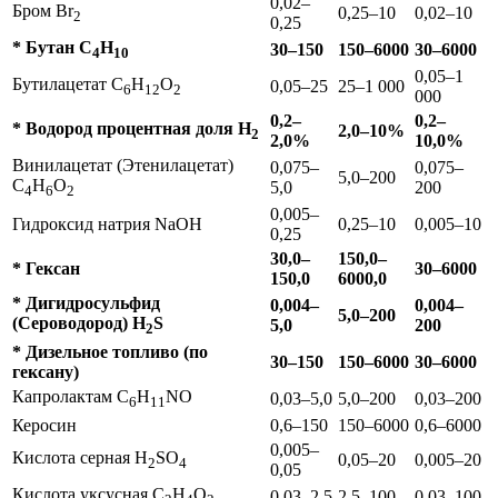
0,02–
Бром Br
0,25–10
0,02–10
2
0,25
* Бутан С
Н
30–150
150–6000
30–6000
4
10
0,05–1
Бутилацетат C
H
O
0,05–25
25–1 000
6
12
2
000
0,2–
0,2–
* Водород процентная доля Н
2,0–10%
2
2,0%
10,0%
Винилацетат (Этенилацетат)
0,075–
0,075–
5,0–200
C
H
O
5,0
200
4
6
2
0,005–
Гидроксид натрия NaOH
0,25–10
0,005–10
0,25
30,0–
150,0–
* Гексан
30–6000
150,0
6000,0
* Дигидросульфид
0,004–
0,004–
5,0–200
(Сероводород) H
S
5,0
200
2
* Дизельное топливо (по
30–150
150–6000
30–6000
гексану)
Капролактам С
Н
NO
0,03–5,0
5,0–200
0,03–200
6
11
Керосин
0,6–150
150–6000
0,6–6000
0,005–
Кислота серная H
SO
0,05–20
0,005–20
2
4
0,05
Кислота уксусная С
Н
О
0,03–2,5
2,5–100
0,03–100