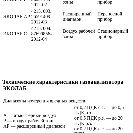
зоны
прибор
2012-02
4215. 003.
Расширенный
Переносной
ЭКОЛАБ АР
56591409-
диапазон
прибор
2012-03
4215. 004.
Воздух рабочей
Стационарный
ЭКОЛАБ С
87699856-
зоны
прибор
2012-04
Технические характеристики газоанализатора
ЭКОЛАБ
Диапазоны измерения вредных веществ
от 0,2 ПДК с.с. — до 0,5
ПДК р.з.
А — атмосферный воздух
от 0,5 ПДК р.з. — до 20
Р — воздух рабочей зоны
ПДК р.з.
АР — расширенный диапазон
от 0,2 ПДК с.c. — до 20