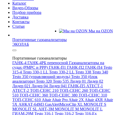
Каталог
Видео-Обзоры
Подбор прибора
Доставка
Контакты
Статьи
Мы на OZON
Портативные газоанализаторы
ЭКОЛАБ
Портативные газоанализаторы
ГАНК-4
ГАНК-4РБ переносной
Газоанализаторы на
судах (РМРС и РРР)
ГАНК-П1
ГАНК-П2
ГАНК-П4
Testo
315-4
Testo 330-1 LL
Testo 330-2 LL
Testo 338
Testo 340
Testo 350 (управляющий модуль)
Testo 350 (блок
анализатора)
Testo 320
Testo 535
Лидер 01
Лидер 02
Лидер 021
Лидер 04
Лидер 041
ГАНК-П5
АТЕСТ-1
АТЕСТ-2
ТОП-СЕНС 210
ТОП-СЕНС 260
ТОП-СЕНС
510
ТОП-СЕНС 360
ТОП-СЕНС 380
ТОП-СЕНС 310
ТОП-СЕНС 610
Altair
Altair Pro
Altair 2X
Altair 4XR
Altair
5X
АНКАТ-64М3
GasAlertMicroClip XL
MONOLIT S
MONOLIT SL
АНТ-3М
MONOLIT M
MONOLIT L
ГИАМ-29М
Testo 316-1
Testo 316-2
Testo 316-Ex