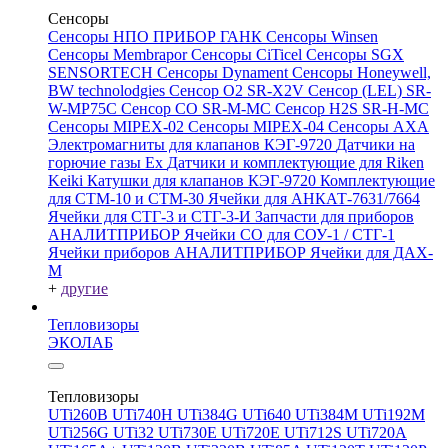
Сенсоры
Сенсоры НПО ПРИБОР ГАНК
Сенсоры Winsen
Сенсоры Membrapor
Сенсоры CiTicel
Сенсоры SGX
SENSORTECH
Сенсоры Dynament
Сенсоры Honeywell,
BW technolodgies
Сенсор O2 SR-X2V
Сенсор (LEL) SR-
W-MP75C
Сенсор CO SR-M-MC
Сенсор H2S SR-H-MC
Сенсоры MIPEX-02
Сенсоры MIPEX-04
Сенсоры АХА
Электромагниты для клапанов КЭГ-9720
Датчики на
горючие газы Ex
Датчики и комплектующие для Riken
Keiki
Катушки для клапанов КЭГ-9720
Комплектующие
для СТМ-10 и СТМ-30
Ячейки для АНКАТ-7631/7664
Ячейки для СТГ-3 и СТГ-3-И
Запчасти для приборов
АНАЛИТПРИБОР
Ячейки CO для СОУ-1 / СТГ-1
Ячейки приборов АНАЛИТПРИБОР
Ячейки для ДАХ-
М
+
другие
Тепловизоры
ЭКОЛАБ
Тепловизоры
UTi260В
UTi740H
UTi384G
UTi640
UTi384M
UTi192M
UTi256G
UTi32
UTi730E
UTi720E
UTi712S
UTi720A