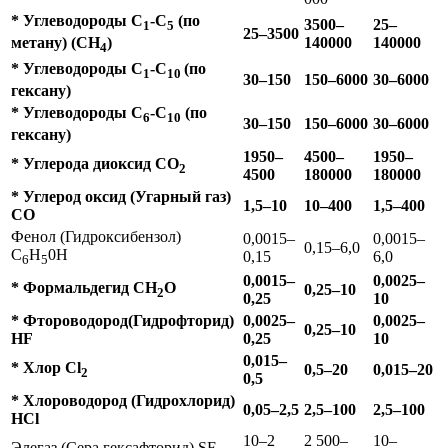
* Углеводороды С
-С
(по
3500–
25–
1
5
25–3500
140000
140000
метану) (СН
)
4
* Углеводороды С
-С
(по
1
10
30–150
150–6000
30–6000
гексану)
* Углеводороды С
-С
(по
6
10
30–150
150–6000
30–6000
гексану)
1950–
4500–
1950–
* Углерода диоксид СО
2
4500
180000
180000
* Углерод оксид (Угарный газ)
1,5–10
10–400
1,5–400
СО
Фенол (Гидроксибензол)
0,0015–
0,0015–
0,15–6,0
C
Н
0H
0,15
6,0
6
5
0,0015–
0,0025–
* Формальдегид СН
О
0,25–10
2
0,25
10
* Фтороводород(Гидрофторид)
0,0025–
0,0025–
0,25–10
HF
0,25
10
0,015–
* Хлор Cl
0,5–20
0,015–20
2
0,5
* Хлороводород (Гидрохлорид)
0,05–2,5
2,5–100
2,5–100
HCl
10–2
2 500–
10–
Элегаз (Сера гексафторид) SF