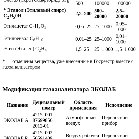
6
500
100000
100000
* Этанол (Этиловый спирт)
500–
2,5–
2,5–500
C
H
0H
20000
20000
2
5
0,05–
Этилацетат C
H
O
0,05–25
25–1000
4
8
2
1000
0,01–
Этилбензол C
H
0,01–25
25–1000
8
10
1000
Этен (Этилен) C
H
1,5–25
25–1 000
1,5–1 000
2
4
* — отмечены вещества, уже внесённые в Госреестр вместе с
газоанализатором
Модификации газоанализатора ЭКОЛАБ
Децимальный
Область
Название
Исполнение
номер
применения
4215. 001.
Атмосферный
Переносной
ЭКОЛАБ А
87699856-
воздух
прибор
2012-01
4215. 002.
Воздух рабочей
Переносной
ЭКОЛАБ Р
56591409-