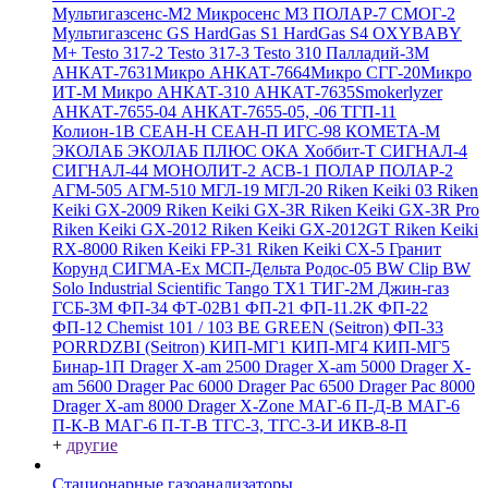
Мультигазсенс-М2
Микросенс М3
ПОЛАР-7
СМОГ-2
Мультигазсенс GS
HardGas S1
HardGas S4
OXYBABY
M+
Testo 317-2
Testo 317-3
Testo 310
Палладий-3М
АНКАТ-7631Микро
АНКАТ-7664Микро
СГГ-20Микро
ИТ-М Микро
АНКАТ-310
АНКАТ-7635Smokerlyzer
АНКАТ-7655-04
АНКАТ-7655-05, -06
ТГП-11
Колион-1В
СЕАН-Н
СЕАН-П
ИГС-98
КОМЕТА-М
ЭКОЛАБ
ЭКОЛАБ ПЛЮС
ОКА
Хоббит-Т
СИГНАЛ-4
СИГНАЛ-44
МОНОЛИТ-2
АСВ-1
ПОЛАР
ПОЛАР-2
АГМ-505
АГМ-510
МГЛ-19
МГЛ-20
Riken Keiki 03
Riken
Keiki GX-2009
Riken Keiki GX-3R
Riken Keiki GX-3R Pro
Riken Keiki GX-2012
Riken Keiki GX-2012GT
Riken Keiki
RX-8000
Riken Keiki FP-31
Riken Keiki CX-5
Гранит
Корунд
СИГМА-Ех
МСП-Дельта
Родос-05
BW Clip
BW
Solo
Industrial Scientific Tango TX1
ТИГ-2М
Джин-газ
ГСБ-3М
ФП-34
ФТ-02В1
ФП-21
ФП-11.2К
ФП-22
ФП-12
Chemist 101 / 103 BE GREEN (Seitron)
ФП-33
PORRDZBI (Seitron)
КИП-МГ1
КИП-МГ4
КИП-МГ5
Бинар-1П
Drager X-am 2500
Drager X-am 5000
Drager X-
am 5600
Drager Pac 6000
Drager Pac 6500
Drager Pac 8000
Drager X-am 8000
Drager X-Zone
МАГ-6 П-Д-В
МАГ-6
П-К-В
МАГ-6 П-Т-В
ТГС-3, ТГС-3-И
ИКВ-8-П
+
другие
Стационарные газоанализаторы