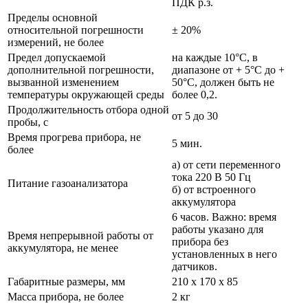
ПДК р.з.
Пределы основной
относительной погрешности
± 20%
измерений, не более
Предел допускаемой
на каждые 10°С, в
дополнительной погрешности,
диапазоне от + 5°С до +
вызванной изменением
50°С, должен быть не
температуры окружающей среды
более 0,2.
Продолжительность отбора одной
от 5 до 30
пробы, с
Время прогрева прибора, не
5 мин.
более
а) от сети переменного
тока 220 В 50 Гц
Питание газоанализатора
б) от встроенного
аккумулятора
6 часов. Важно: время
работы указано для
Время непрерывной работы от
прибора без
аккумулятора, не менее
установленных в него
датчиков.
Габаритные размеры, мм
210 х 170 х 85
Масса прибора, не более
2 кг