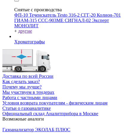
Снятые с производства
ФП-10
Течеискатель Testo 316-2
СГГ-20
Колион-701
ГИАМ-315
ССС-903МЕ
СИГНАЛ-02
Эксперт
МОНОЛИТ
+
другие
Хроматографы
Доставка по всей России
Как сделать заказ?
Почему мы лучше?
Мы участвуем в тендерах
Работа с частными лицами
Условия возврата покупателям - физическим лицам
Статьи о газоаналитике
Официальный склад Аналитприбора в Москве
Возможные аналоги
Газоанализатор ЭКОЛАБ ПЛЮС