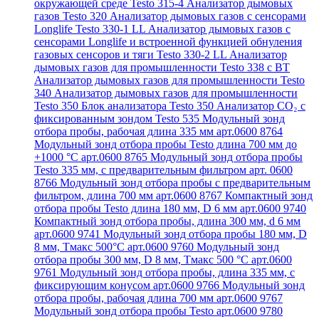
окружающей среде Testo 315-4
Анализатор дымовых
газов Testo 320
Анализатор дымовых газов с сенсорами
Longlife Testo 330-1 LL
Анализатор дымовых газов с
сенсорами Longlife и встроенной функцией обнуления
газовых сенсоров и тяги Testo 330-2 LL
Анализатор
дымовых газов для промышленности Testo 338 с BT
Анализатор дымовых газов для промышленности Testo
340
Анализатор дымовых газов для промышленности
Testo 350
Блок анализатора Testo 350
Анализатор СО₂ с
фиксированным зондом Testo 535
Модульный зонд
отбора пробы, рабочая длина 335 мм арт.0600 8764
Модульный зонд отбора пробы Testo длина 700 мм до
+1000 °С арт.0600 8765
Модульный зонд отбора пробы
Testo 335 мм, с предварительным фильтром арт. 0600
8766
Модульный зонд отбора пробы с предварительным
фильтром, длина 700 мм арт.0600 8767
Компактный зонд
отбора пробы Testo длина 180 мм, D 6 мм арт.0600 9740
Компактный зонд отбора пробы, длина 300 мм, d 6 мм
арт.0600 9741
Модульный зонд отбора пробы 180 мм, D
8 мм, Tмакс 500°С арт.0600 9760
Модульный зонд
отбора пробы 300 мм, D 8 мм, Tмакс 500 °C арт.0600
9761
Модульный зонд отбора пробы, длина 335 мм, с
фиксирующим конусом арт.0600 9766
Модульный зонд
отбора пробы, рабочая длина 700 мм арт.0600 9767
Модульный зонд отбора пробы Testo арт.0600 9780