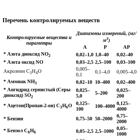
Перечень контролируемых веществ
Диапазоны измерений, (мг/
Контролируемые вещества и
3
м
)
параметры
А
Р
АР
* Азота диоксид NO
0,02–1,0
1,0–40
0,02–40
2
* Азота оксид NO
0,03–2,5
2,5–100
0,03–100
0,005–
Акролеин C
H
O
0,1–4,0
0,005–4,0
3
4
0,1
* Аммиак NH
0,02–10
10–400
0,02–400
3
* Ангидрид сернистый (Серы
0,025–
0,025–
5–200
диоксид) SO
5,0
200
2
0,125–
0,125–
* Ацетон(Пропан-2-он) С
Н
О
100–4000
3
6
100
4000
0,75–
* Бензин
0,75–50
50–2
000
2
000
0,05–
* Бензол C
H
0,05–2,5
2,5–1000
6
6
1000