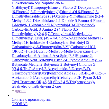
Dioxaborolan-2-yl)Naphthalen-1-
Yl)Ethynyl)Triisopropylsilane
2'-Fluoro-2'-Deoxyuridine
1-
(6-Fluoro-2,3-Dimethylphenyl)Ethan-1-Ol
6-Fluoro-2,3-
Dimethylbenzaldehyde
(S)-Oxetan-2-Ylmethanamine
(R)-4-
Methyl-1,3,2-Dioxathiolane 2,2-Dioxide
5-Bromo-4-Fluoro-
1-Methyl-1H-Indazole
5H-Pyrazolo[4,3-C]Pyridine-5-
Carboxylic Acid, 3-Amino-2-(4-Fluoro-3,5-
Dimethylphenyl)-2,4,6,7-Tetrahydro-4-Methyl-, 1,1-
Dimethylethyl Ester, (4S)-
4-Chloro-7-Azaindole
Methyl 1-
Methyl-1H-Imidazole-4-Carboxylate
Tert-Butyl (5-
Carbamimidoyl-6-Fluoropyridin-2-Yl)Carbamate HCL
(3R,6R)-1-Tert-Butyl 3-Methyl 6-Methylpiperazine-1,3-
Dicarboxylate
6-Amino-2-Aza-Spiro[3.3]Heptane-2-
Carboxylic Acid Tert-butyl Ester
2-Butynoic Acid
Ethyl 2-
Butynoate
Methyl 2-Butynoate
2-Butynoyl Chloride
5-
[(3,4,6-Tri-O-Acetyl-2-Acetylamido-2-Deoxy-B-D-
Galactopyranosyl)Oxy]Pentanoic Acid
(2S,3R,4R,5R,6R)-3-
Acetamido-6-(Acetoxymethyl)Tetrahydro-2H-Pyran-2,4,5-
Triyl Triacetate
(3R,4S,5R,6R)-3,4,5-Tris(benzyloxy)-
tetrahydro-6-methylpyran-2-one
+
другие
Снятые с производства
ЭКОЛАБ