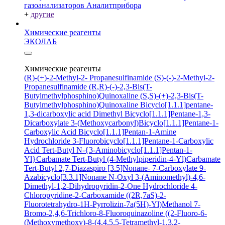
газоанализаторов Аналитприбора
+
другие
Химические реагенты
ЭКОЛАБ
Химические реагенты
(R)-(+)-2-Methyl-2- Propanesulfinamide
(S)-(-)-2-Methyl-2-
Propanesulfinamide
(R,R)-(-)-2,3-Bis(T-
Butylmethylphosphino)Quinoxaline
(S,S)-(+)-2,3-Bis(T-
Butylmethylphosphino)Quinoxaline
Bicyclo[1.1.1]pentane-
1,3-dicarboxylic acid
Dimethyl Bicyclo[1.1.1]Pentane-1,3-
Dicarboxylate
3-(Methoxycarbonyl)Bicyclo[1.1.1]Pentane-1-
Carboxylic Acid
Bicyclo[1.1.1]Pentan-1-Amine
Hydrochloride
3-Fluorobicyclo[1.1.1]Pentane-1-Carboxylic
Acid
Tert-Butyl N-{3-Aminobicyclo[1.1.1]Pentan-1-
Yl}Carbamate
Tert-Butyl (4-Methylpiperidin-4-Yl)Carbamate
Tert-Butyl 2,7-Diazaspiro [3.5]Nonane- 7-Carboxylate
9-
Azabicyclo[3.3.1]Nonane N-Oxyl
3-(Aminomethyl)-4,6-
Dimethyl-1,2-Dihydropyridin-2-One Hydrochloride
4-
Chloropyridine-2-Carboxamide
((2R,7aS)-2-
Fluorotetrahydro-1H-Pyrrolizin-7a(5H)-Yl)Methanol
7-
Bromo-2,4,6-Trichloro-8-Fluoroquinazoline
((2-Fluoro-6-
(Methoxymethoxy)-8-(4,4,5,5-Tetramethyl-1,3,2-