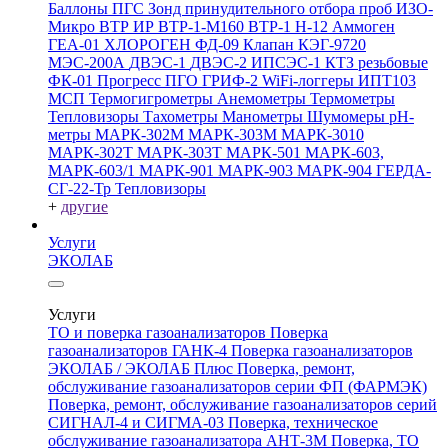
Баллоны ПГС
Зонд принудительного отбора проб
ИЗО-
Микро
ВТР
ИР
ВТР-1-М160
ВТР-1
Н-12
Аммоген
ГЕА-01
ХЛОРОГЕН
ФД-09
Клапан КЭГ-9720
МЭС-200А
ДВЭС-1
ДВЭС-2
ИПСЭС-1
КТЗ резьбовые
ФК-01 Прогресс
ПГО
ГРИФ-2
WiFi-логгеры
ИПТ103
МСП
Термогигрометры
Анемометры
Термометры
Тепловизоры
Тахометры
Манометры
Шумомеры
pH-
метры
МАРК-302М
МАРК-303М
МАРК-3010
МАРК-302Т
МАРК-303Т
МАРК-501
МАРК-603,
МАРК-603/1
МАРК-901
МАРК-903
МАРК-904
ГЕРДА-
СГ-22-Тр
Тепловизоры
+
другие
Услуги
ЭКОЛАБ
Услуги
ТО и поверка газоанализаторов
Поверка
газоанализаторов ГАНК-4
Поверка газоанализаторов
ЭКОЛАБ / ЭКОЛАБ Плюс
Поверка, ремонт,
обслуживание газоанализаторов серии ФП (ФАРМЭК)
Поверка, ремонт, обслуживание газоанализаторов серий
СИГНАЛ-4 и СИГМА-03
Поверка, техническое
обслуживание газоанализатора АНТ-3М
Поверка, ТО