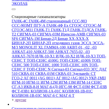
ЭКОЛАБ
Стационарные газоанализаторы
ГАНК-4С
ГАНК-4М стационарный
ССС-903
ССС-903МТ
ПГУ-А
ГАНК-4Ф Ex
СГОЭС
СГОЭС-М
СГОЭС-М11
ГАНК-Т1
ГАНК-Т1Д
ГАНК-Т1ДСА
ГАНК-
Т2
СИГМА-03
СИГМА-03М
Ирексон-АМВ
СИГМА-03
SF6
СИГМА-1М
Бинар-2Д
Бинар ХХ-ХХХ-Х
БИНАР-2П
БИНАР-2П отходящих газов
ЭССА
ЭССА-
М/3
MONOLIT XL
ГАММА-100
АКВТ-01, -02, -03
АНКАТ-410
АНКАТ-500
АНКАТ-7655-02, -03
АНКАТ-7670
ИДК-10-Х1
ИДК-10-Х2
ИДК-10-Х3
ТОП-
СЕНС Т
ТОП-СЕНС 4100G
ТОП-СЕНС 4100S
ТОП-
СЕНС 500
ТОП-СЕНС 1000
ТОП-СЕНС 10N
ТОП-
СЕНС F
ТОП-СЕНС N
Сигнал-03
Сигнал-033
ЭГС
ДАГ
510
СКВА-01
СКВА-01М
СКВА-03
Эдельвейс СТ
ГСО-2
АГ 0011 (AG 0011)
АГ 0012 (AG 0012)
УКР-1МЦ
ИГМ-10
ИГМ-11
ИГМ-12М
ИГМ-13М
ИГМ-14
СЕНС
СГ-А3
ИКВ-8-Н
МАГ-6-(Д)
ИГС-98
ФСТ-03М
ФСТ-03В
ФСТ-03В1
КОЛИОН-1А-01С
КОЛИОН-1В-01С
КОЛИОН-1В-03С
МАГ-6 С
МАГ-6 Т
+
другие
Стационарные сигнализаторы