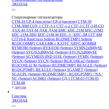
ЭКОЛАБ
Стационарные сигнализаторы
СТМ-10
СР-4 (кислоты)
СР-4 (щелочи)
СТМ-30
СТМ-30М
СОУ-1
СТГ-1-1
СТГ-1-2
СТГ-3
СТГ-3-И-CO
ДАХ-М
ДАТ-М
ДАК
ДАМ
БМС
БПС-21М
БПС-21М3
БПС-21М-2ВЦ
БПС-21М-М
БПС-3 / БПС-3И
СГГ-6М
СГГ10-Б
Кристалл
Seitron RGDMETMP1
Seitron
RGDCO0MP1
САКЗ-МК с КЗЭУГ
АВУС-КОМБИ
RYM03M (Seitron)
RYK01M (Seitron)
SYMN2хB00ySE
(Seitron)
SYGN2xB00ySE (Seitron)
SYCN2xB00ySE
(Seitron)
SGYME0V4ND 01SE (Seitron)
SYMN (Seitron)
SYGN (Seitron)
SYCN (Seitron)
RGICO0L42 (Seitron)
RGICO0L42 M (Seitron)
RGDME5MP1 BEAGLE (Seitron)
RGDGP5MP1 BEAGLE (Seitron)
SGAMET (Seitron)
SGAGPL (Seitron)
RGDME5MP1 / RGDGP5MP1 / NA /
NC (Seitron)
ACIM01 (Seitron)
СД-1
ГСМ-03
ГСМ-05
ГСМ-08
+
другие
Сенсоры
ЭКОЛАБ