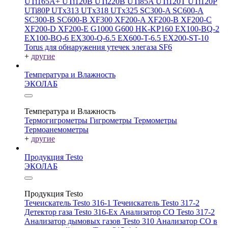
UTi165A+
UTi120B
UTi220B
UTi85A
UTi120T
UTi120P
UTi80P
UTx313
UTx318
UTx325
SC300-A
SC600-A
SC300-B
SC600-B
XF300
XF200-A
XF200-B
XF200-C
XF200-D
XF200-E
G1000
G600
HK-KP160
EX100-BQ-2
EX100-BQ-6
EX300-Q-6.5
EX600-T-6.5
EX200-ST-10
Torus для обнаружения утечек элегаза SF6
+
другие
Температура и Влажность
ЭКОЛАБ
Температура и Влажность
Термогигрометры
Гигрометры
Термометры
Термоанемометры
+
другие
Продукция Testo
ЭКОЛАБ
Продукция Testo
Течеискатель Testo 316-1
Течеискатель Testo 317-2
Детектор газа Testo 316-Ex
Анализатор CO Testo 317-2
Анализатор дымовых газов Testo 310
Анализатор CO в