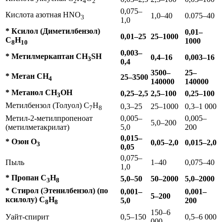
2
4
2
0,075–
Кислота азотная НNO
1,0–40
0.075–40
3
1,0
* Ксилол (Диметилбензол)
0,01–
0,01–25
25–1000
С
Н
1000
8
10
0,003–
* Метилмеркаптан CH
SH
0,4–16
0,003–16
3
0,4
3
500–
25–
* Метан CH
25–3500
4
140000
140000
* Метанол СН
ОН
0,25–2,5
2,5–100
0,25–100
3
Метилбензол (Толуол) C
H
0,3–25
25–1000
0,3–1 000
7
8
Метил-2-метилпропеноат
0,005–
0,005–
5,0–200
(метилметакрилат)
5,0
200
0,015–
* Озон O
0,05–2,0
0,015–2,0
3
0,05
0,075–
Пыль
1–40
0,075–40
1,0
* Пропан С
Н
5,0–50
50–2000
5,0–2000
3
8
* Стирол (Этенилбензол) (по
0,001–
0,001–
5–200
ксилолу) С
Н
5,0
200
8
8
150–6
Уайт-спирит
0,5–150
0,5–6 000
000