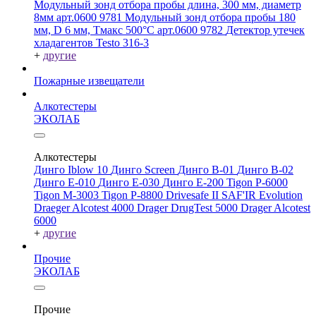
Модульный зонд отбора пробы длина, 300 мм, диаметр
8мм арт.0600 9781
Модульный зонд отбора пробы 180
мм, D 6 мм, Tмакс 500°С арт.0600 9782
Детектор утечек
хладагентов Testo 316-3
+
другие
Пожарные извещатели
Алкотестеры
ЭКОЛАБ
Алкотестеры
Динго Iblow 10
Динго Screen
Динго В-01
Динго В-02
Динго Е-010
Динго Е-030
Динго Е-200
Tigon P-6000
Tigon M-3003
Tigon P-8800
Drivesafe II
SAF'IR Evolution
Draeger Alcotest 4000
Drager DrugTest 5000
Drager Alcotest
6000
+
другие
Прочие
ЭКОЛАБ
Прочие