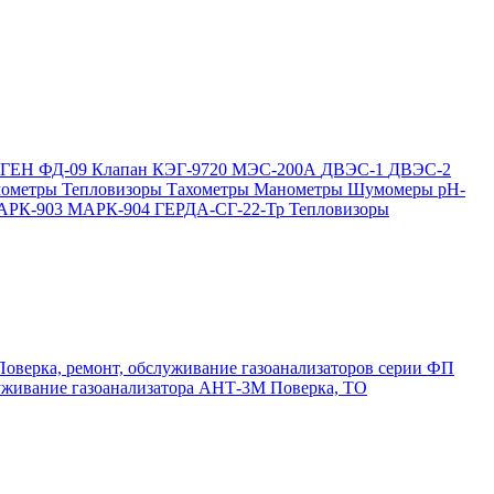
ОГЕН
ФД-09
Клапан КЭГ-9720
МЭС-200А
ДВЭС-1
ДВЭС-2
мометры
Тепловизоры
Тахометры
Манометры
Шумомеры
pH-
АРК-903
МАРК-904
ГЕРДА-СГ-22-Тр
Тепловизоры
Поверка, ремонт, обслуживание газоанализаторов серии ФП
луживание газоанализатора АНТ-3М
Поверка, ТО