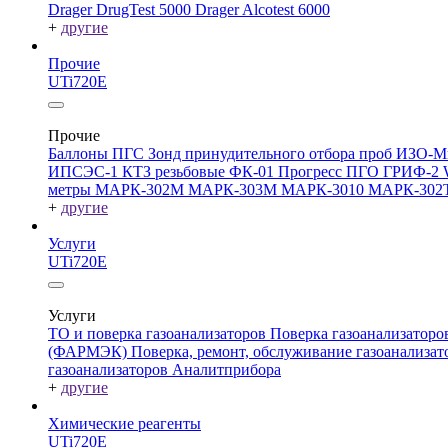
Drager DrugTest 5000
Drager Alcotest 6000
+
другие
Прочие
UTi720E
Прочие
Баллоны ПГС
Зонд принудительного отбора проб
ИЗО-М
ИПСЭС-1
КТЗ резьбовые
ФК-01 Прогресс
ПГО
ГРИФ-2
метры
МАРК-302М
МАРК-303М
МАРК-3010
МАРК-302
+
другие
Услуги
UTi720E
Услуги
ТО и поверка газоанализаторов
Поверка газоанализатор
(ФАРМЭК)
Поверка, ремонт, обслуживание газоанали
газоанализаторов Аналитприбора
+
другие
Химические реагенты
UTi720E