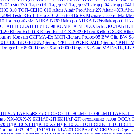
 320
Testo 535
Лидер 01
Лидер 02
Лидер 021
Лидер 04
Лидер 041
ЕНС 310
ТОП-СЕНС 610
Altair
Altair Pro
Altair 2X
Altair 4XR
Alta
-29М
Testo 316-1
Testo 316-2
Testo 316-Ex
Мультигазсенс-М2
Мик
310
Палладий-3М
АНКАТ-7631Микро
АНКАТ-7664Микро
СГГ-
СЕАН-Н
СЕАН-П
ИГС-98
КОМЕТА-М
ЭКОЛАБ
ЭКОЛАБ П
Л-20
Riken Keiki 03
Riken Keiki GX-2009
Riken Keiki GX-3R
Rike
ранит
Корунд
СИГМА-Ех
МСП-Дельта
Родос-05
BW Clip
BW So
101 / 103 BE GREEN (Seitron)
ФП-33
PORRDZBI (Seitron)
КИП-
0
Drager Pac 8000
Drager X-am 8000
Drager X-Zone
МАГ-6 П-Д-В
Т
ПГУ-А
ГАНК-4Ф Ex
СГОЭС
СГОЭС-М
СГОЭС-М11
ГАНК-Т1
нар ХХ-ХХХ-Х
БИНАР-2П
БИНАР-2П отходящих газов
ЭССА
670
ИДК-10-Х1
ИДК-10-Х2
ИДК-10-Х3
ТОП-СЕНС Т
ТОП-СЕН
Сигнал-033
ЭГС
ДАГ 510
СКВА-01
СКВА-01М
СКВА-03
Эдель