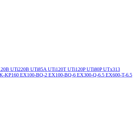
120B
UTi220B
UTi85A
UTi120T
UTi120P
UTi80P
UTx313
K-KP160
EX100-BQ-2
EX100-BQ-6
EX300-Q-6.5
EX600-T-6.5