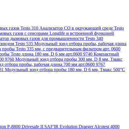
ых газов Testo 310
Анализатор CO в окружающей среде Testo
овых газов с сенсорами Longlife и встроенной функцией
атор дымовых газов для промышленности Testo 340
зондом Testo 535
Модульный зонд отбора пробы, рабочая длина
 пробы Testo 335 мм, с предварительным фильтром арт. 0600
обы Testo длина 180 мм, D 6 мм арт.0600 9740
Компактный
600 9760
Модульный зонд отбора пробы 300 мм, D 8 мм, Tмакс
д отбора пробы, рабочая длина 700 мм арт.0600 9767
781
Модульный зонд отбора пробы 180 мм, D 6 мм, Tмакс 500°С
gon P-8800
Drivesafe II
SAF'IR Evolution
Draeger Alcotest 4000