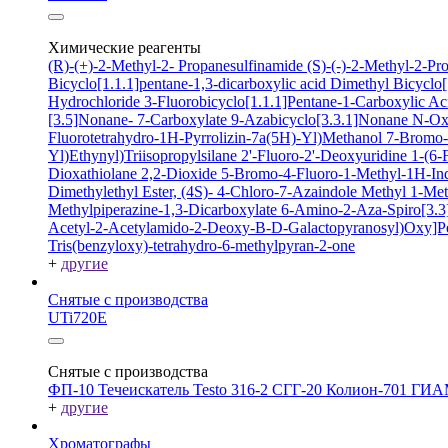
Химические реагенты
(R)-(+)-2-Methyl-2- Propanesulfinamide
(S)-(-)-2-Methyl-2-P
Bicyclo[1.1.1]pentane-1,3-dicarboxylic acid
Dimethyl Bicyclo[
Hydrochloride
3-Fluorobicyclo[1.1.1]Pentane-1-Carboxylic A
[3.5]Nonane- 7-Carboxylate
9-Azabicyclo[3.3.1]Nonane N-O
Fluorotetrahydro-1H-Pyrrolizin-7a(5H)-Yl)Methanol
7-Bromo-2
Yl)Ethynyl)Triisopropylsilane
2'-Fluoro-2'-Deoxyuridine
1-(6-
Dioxathiolane 2,2-Dioxide
5-Bromo-4-Fluoro-1-Methyl-1H-In
Dimethylethyl Ester, (4S)-
4-Chloro-7-Azaindole
Methyl 1-Met
Methylpiperazine-1,3-Dicarboxylate
6-Amino-2-Aza-Spiro[3.3]
Acetyl-2-Acetylamido-2-Deoxy-B-D-Galactopyranosyl)Oxy]P
Tris(benzyloxy)-tetrahydro-6-methylpyran-2-one
+
другие
Снятые с производства
UTi720E
Снятые с производства
ФП-10
Течеискатель Testo 316-2
СГГ-20
Колион-701
ГИА
+
другие
Хроматографы