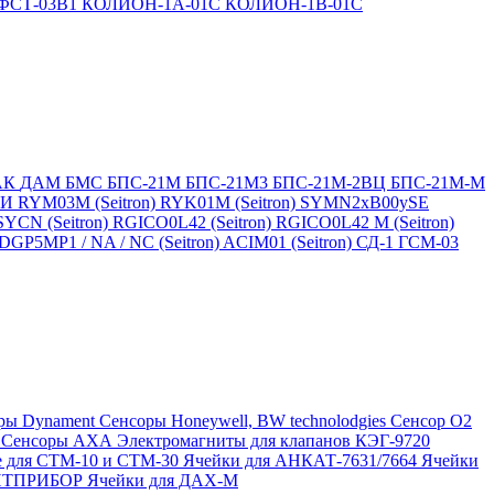
ФСТ-03В1
КОЛИОН-1А-01С
КОЛИОН-1В-01С
АК
ДАМ
БМС
БПС-21М
БПС-21М3
БПС-21М-2ВЦ
БПС-21М-М
БИ
RYM03M (Seitron)
RYK01M (Seitron)
SYMN2хB00ySE
SYCN (Seitron)
RGICO0L42 (Seitron)
RGICO0L42 M (Seitron)
P5MP1 / NA / NC (Seitron)
ACIM01 (Seitron)
СД-1
ГСМ-03
ры Dynament
Сенсоры Honeywell, BW technolodgies
Сенсор O2
4
Сенсоры АХА
Электромагниты для клапанов КЭГ-9720
 для СТМ-10 и СТМ-30
Ячейки для АНКАТ-7631/7664
Ячейки
ЛИТПРИБОР
Ячейки для ДАХ-М