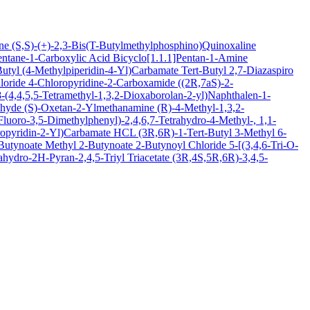
ine
(S,S)-(+)-2,3-Bis(T-Butylmethylphosphino)Quinoxaline
entane-1-Carboxylic Acid
Bicyclo[1.1.1]Pentan-1-Amine
Butyl (4-Methylpiperidin-4-Yl)Carbamate
Tert-Butyl 2,7-Diazaspiro
loride
4-Chloropyridine-2-Carboxamide
((2R,7aS)-2-
(4,4,5,5-Tetramethyl-1,3,2-Dioxaborolan-2-yl)Naphthalen-1-
ehyde
(S)-Oxetan-2-Ylmethanamine
(R)-4-Methyl-1,3,2-
luoro-3,5-Dimethylphenyl)-2,4,6,7-Tetrahydro-4-Methyl-, 1,1-
oropyridin-2-Yl)Carbamate HCL
(3R,6R)-1-Tert-Butyl 3-Methyl 6-
-Butynoate
Methyl 2-Butynoate
2-Butynoyl Chloride
5-[(3,4,6-Tri-O-
hydro-2H-Pyran-2,4,5-Triyl Triacetate
(3R,4S,5R,6R)-3,4,5-