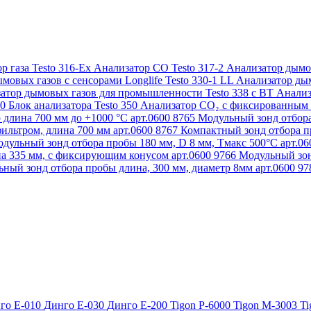
р газа Testo 316-Ex
Анализатор CO Testo 317-2
Анализатор дымов
мовых газов с сенсорами Longlife Testo 330-1 LL
Анализатор дым
атор дымовых газов для промышленности Testo 338 с BT
Анализ
50
Блок анализатора Testo 350
Анализатор СО₂ с фиксированным 
 длина 700 мм до +1000 °С арт.0600 8765
Модульный зонд отбора
ильтром, длина 700 мм арт.0600 8767
Компактный зонд отбора пр
дульный зонд отбора пробы 180 мм, D 8 мм, Tмакс 500°С арт.0
а 335 мм, с фиксирующим конусом арт.0600 9766
Модульный зон
ный зонд отбора пробы длина, 300 мм, диаметр 8мм арт.0600 9
го Е-010
Динго Е-030
Динго Е-200
Tigon P-6000
Tigon M-3003
Ti