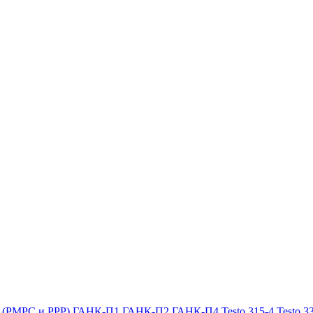
х (РМРС и РРР)
ГАНК-П1
ГАНК-П2
ГАНК-П4
Testo 315-4
Testo 3