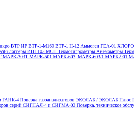
икро
ВТР
ИР
ВТР-1-М160
ВТР-1
Н-12
Аммоген
ГЕА-01
ХЛОР
WiFi-логгеры
ИПТ103 МСП
Термогигрометры
Анемометры
Тер
Т
МАРК-303Т
МАРК-501
МАРК-603, МАРК-603/1
МАРК-901
М
ов ГАНК-4
Поверка газоанализаторов ЭКОЛАБ / ЭКОЛАБ Плюс
заторов серий СИГНАЛ-4 и СИГМА-03
Поверка, техническое обс