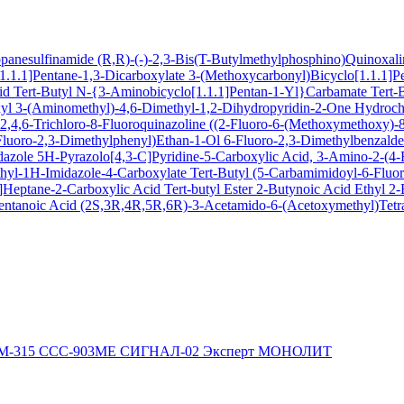
ropanesulfinamide
(R,R)-(-)-2,3-Bis(T-Butylmethylphosphino)Quinoxal
1.1.1]Pentane-1,3-Dicarboxylate
3-(Methoxycarbonyl)Bicyclo[1.1.1]P
cid
Tert-Butyl N-{3-Aminobicyclo[1.1.1]Pentan-1-Yl}Carbamate
Tert-
xyl
3-(Aminomethyl)-4,6-Dimethyl-1,2-Dihydropyridin-2-One Hydroch
,4,6-Trichloro-8-Fluoroquinazoline
((2-Fluoro-6-(Methoxymethoxy)-8-
Fluoro-2,3-Dimethylphenyl)Ethan-1-Ol
6-Fluoro-2,3-Dimethylbenzald
dazole
5H-Pyrazolo[4,3-C]Pyridine-5-Carboxylic Acid, 3-Amino-2-(4-F
hyl-1H-Imidazole-4-Carboxylate
Tert-Butyl (5-Carbamimidoyl-6-Flu
Heptane-2-Carboxylic Acid Tert-butyl Ester
2-Butynoic Acid
Ethyl 2
entanoic Acid
(2S,3R,4R,5R,6R)-3-Acetamido-6-(Acetoxymethyl)Tetra
М-315
ССС-903МЕ
СИГНАЛ-02
Эксперт
МОНОЛИТ