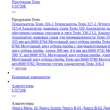
Продукция Testo
UTi720E
Продукция Testo
Течеискатель Testo 316-1
Течеискатель Testo 317-2
Детекто
315-4
Анализатор дымовых газов Testo 320
Анализатор ды
обнуления газовых сенсоров и тяги Testo 330-2 LL
Анализ
Анализатор дымовых газов для промышленности Testo 3
335 мм арт.0600 8764
Модульный зонд отбора пробы Testo
8766
Модульный зонд отбора пробы с предварительным ф
зонд отбора пробы, длина 300 мм, d 6 мм арт.0600 9741
Мо
500 °C арт.0600 9761
Модульный зонд отбора пробы, длин
Модульный зонд отбора пробы Testo арт.0600 9780
Модуль
арт.0600 9782
Детектор утечек хладагентов Testo 316-3
+
другие
Пожарные извещатели
Алкотестеры
UTi720E
Алкотестеры
Динго Iblow 10
Динго Screen
Динго В-01
Динго В-02
Дин