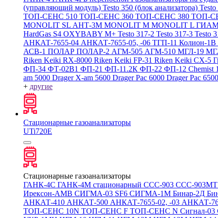
(управляющий модуль)
Testo 350 (блок анализатора)
Testo
ТОП-СЕНС 510
ТОП-СЕНС 360
ТОП-СЕНС 380
ТОП-С
MONOLIT SL
АНТ-3М
MONOLIT M
MONOLIT L
ГИАМ
HardGas S4
OXYBABY M+
Testo 317-2
Testo 317-3
Testo 
АНКАТ-7655-04
АНКАТ-7655-05, -06
ТГП-11
Колион-1В
АСВ-1
ПОЛАР
ПОЛАР-2
АГМ-505
АГМ-510
МГЛ-19
МГ
Riken Keiki RX-8000
Riken Keiki FP-31
Riken Keiki CX-5
Г
ФП-34
ФТ-02В1
ФП-21
ФП-11.2К
ФП-22
ФП-12
Chemist 
am 5000
Drager X-am 5600
Drager Pac 6000
Drager Pac 650
+
другие
Стационарные газоанализаторы
UTi720E
Стационарные газоанализаторы
ГАНК-4С
ГАНК-4М стационарный
ССС-903
ССС-903М
Ирексон-АМВ
СИГМА-03 SF6
СИГМА-1М
Бинар-2Д
Би
АНКАТ-410
АНКАТ-500
АНКАТ-7655-02, -03
АНКАТ-7
ТОП-СЕНС 10N
ТОП-СЕНС F
ТОП-СЕНС N
Сигнал-03