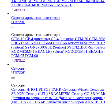
УКР-1МЦ
ИГМ-10
ИГМ-11
ИГМ-12М
ИГМ-13М
ИГМ-1
КОЛИОН-1В-03С
МАГ-6 С
МАГ-6 Т
+
другие
Стационарные сигнализаторы
UTi720E
Стационарные сигнализаторы
СТМ-10
СР-4 (кислоты)
СР-4 (щелочи)
СТМ-30
СТМ-30
БПС-3 / БПС-3И
СГГ-6М
СГГ10-Б
Кристалл
Seitron RG
(Seitron)
SYGN2xB00ySE (Seitron)
SYCN2xB00ySE (Seitro
RGDME5MP1 BEAGLE (Seitron)
RGDGP5MP1 BEAGLE (S
ГСМ-05
ГСМ-08
+
другие
Сенсоры
UTi720E
Сенсоры
Сенсоры НПО ПРИБОР ГАНК
Сенсоры Winsen
Сенсоры
SR-X2V
Сенсор (LEL) SR-W-MP75C
Сенсор CO SR-M-
Датчики на горючие газы Ex
Датчики и комплектующие д
для СТГ-3 и СТГ-3-И
Запчасти для приборов АНАЛИТ