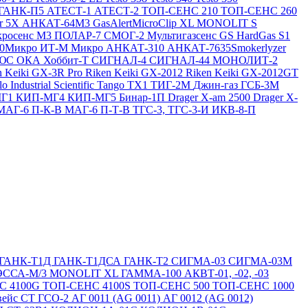
ГАНК-П5
АТЕСТ-1
АТЕСТ-2
ТОП-СЕНС 210
ТОП-СЕНС 260
ir 5X
АНКАТ-64М3
GasAlertMicroClip XL
MONOLIT S
росенс М3
ПОЛАР-7
СМОГ-2
Мультигазсенс GS
HardGas S1
20Микро
ИТ-М Микро
АНКАТ-310
АНКАТ-7635Smokerlyzer
ЛЮС
ОКА
Хоббит-Т
СИГНАЛ-4
СИГНАЛ-44
МОНОЛИТ-2
n Keiki GX-3R Pro
Riken Keiki GX-2012
Riken Keiki GX-2012GT
lo
Industrial Scientific Tango TX1
ТИГ-2М
Джин-газ ГСБ-3М
МГ1
КИП-МГ4
КИП-МГ5
Бинар-1П
Drager X-am 2500
Drager X-
МАГ-6 П-К-В
МАГ-6 П-Т-В
ТГС-3, ТГС-3-И
ИКВ-8-П
ГАНК-Т1Д
ГАНК-Т1ДСА
ГАНК-Т2
СИГМА-03
СИГМА-03М
ЭССА-М/3
MONOLIT XL
ГАММА-100
АКВТ-01, -02, -03
С 4100G
ТОП-СЕНС 4100S
ТОП-СЕНС 500
ТОП-СЕНС 1000
вейс СТ
ГСО-2
АГ 0011 (AG 0011)
АГ 0012 (AG 0012)