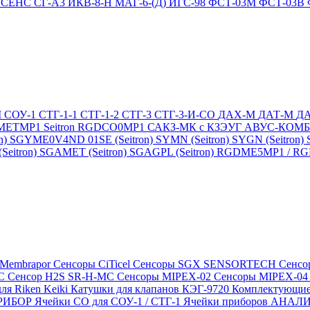
4
СЕНС СГ-А3
ИКВ-8-Н
МАГ-6-(Д)
ИГС-98
ФСТ-03М
ФСТ-03В
М
СОУ-1
СТГ-1-1
СТГ-1-2
СТГ-3
СТГ-3-И-CO
ДАХ-М
ДАТ-М
Д
DMETMP1
Seitron RGDCO0MP1
САКЗ-МК с КЗЭУГ
АВУС-КОМ
n)
SGYME0V4ND 01SE (Seitron)
SYMN (Seitron)
SYGN (Seitron)
eitron)
SGAMET (Seitron)
SGAGPL (Seitron)
RGDME5MP1 / RGDG
 Membrapor
Сенсоры CiTicel
Сенсоры SGX SENSORTECH
Сенсо
MC
Сенсор H2S SR-H-MC
Сенсоры MIPEX-02
Сенсоры MIPEX-0
ля Riken Keiki
Катушки для клапанов КЭГ-9720
Комплектующие
ПРИБОР
Ячейки CO для СОУ-1 / СТГ-1
Ячейки приборов АНА