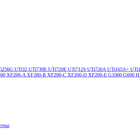
i256G
UTi32
UTi730E
UTi720E
UTi712S
UTi720A
UTi165A+
UTi
300
XF200-A
XF200-B
XF200-C
XF200-D
XF200-E
G1000
G600
H
етры