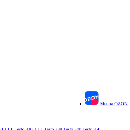
Мы на OZON
30-1 LL
Testo 330-2 LL
Testo 338
Testo 340
Testo 350