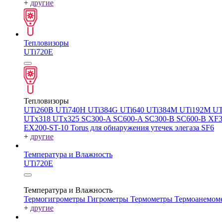
+
другие
Тепловизоры
UTi720E
Тепловизоры
UTi260В
UTi740H
UTi384G
UTi640
UTi384M
UTi192M
UT
UTx318
UTx325
SC300-A
SC600-A
SC300-B
SC600-B
XF
EX200-ST-10
Torus для обнаружения утечек элегаза SF6
+
другие
Температура и Влажность
UTi720E
Температура и Влажность
Термогигрометры
Гигрометры
Термометры
Термоанемом
+
другие