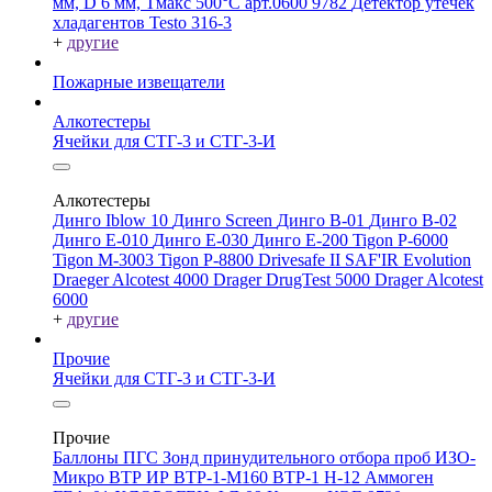
мм, D 6 мм, Tмакс 500°С арт.0600 9782
Детектор утечек
хладагентов Testo 316-3
+
другие
Пожарные извещатели
Алкотестеры
Ячейки для СТГ-3 и СТГ-3-И
Алкотестеры
Динго Iblow 10
Динго Screen
Динго В-01
Динго В-02
Динго Е-010
Динго Е-030
Динго Е-200
Tigon P-6000
Tigon M-3003
Tigon P-8800
Drivesafe II
SAF'IR Evolution
Draeger Alcotest 4000
Drager DrugTest 5000
Drager Alcotest
6000
+
другие
Прочие
Ячейки для СТГ-3 и СТГ-3-И
Прочие
Баллоны ПГС
Зонд принудительного отбора проб
ИЗО-
Микро
ВТР
ИР
ВТР-1-М160
ВТР-1
Н-12
Аммоген