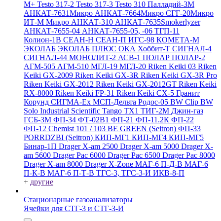
M+
Testo 317-2
Testo 317-3
Testo 310
Палладий-3М
АНКАТ-7631Микро
АНКАТ-7664Микро
СГГ-20Микро
ИТ-М Микро
АНКАТ-310
АНКАТ-7635Smokerlyzer
АНКАТ-7655-04
АНКАТ-7655-05, -06
ТГП-11
Колион-1В
СЕАН-Н
СЕАН-П
ИГС-98
КОМЕТА-М
ЭКОЛАБ
ЭКОЛАБ ПЛЮС
ОКА
Хоббит-Т
СИГНАЛ-4
СИГНАЛ-44
МОНОЛИТ-2
АСВ-1
ПОЛАР
ПОЛАР-2
АГМ-505
АГМ-510
МГЛ-19
МГЛ-20
Riken Keiki 03
Riken
Keiki GX-2009
Riken Keiki GX-3R
Riken Keiki GX-3R Pro
Riken Keiki GX-2012
Riken Keiki GX-2012GT
Riken Keiki
RX-8000
Riken Keiki FP-31
Riken Keiki CX-5
Гранит
Корунд
СИГМА-Ех
МСП-Дельта
Родос-05
BW Clip
BW
Solo
Industrial Scientific Tango TX1
ТИГ-2М
Джин-газ
ГСБ-3М
ФП-34
ФТ-02В1
ФП-21
ФП-11.2К
ФП-22
ФП-12
Chemist 101 / 103 BE GREEN (Seitron)
ФП-33
PORRDZBI (Seitron)
КИП-МГ1
КИП-МГ4
КИП-МГ5
Бинар-1П
Drager X-am 2500
Drager X-am 5000
Drager X-
am 5600
Drager Pac 6000
Drager Pac 6500
Drager Pac 8000
Drager X-am 8000
Drager X-Zone
МАГ-6 П-Д-В
МАГ-6
П-К-В
МАГ-6 П-Т-В
ТГС-3, ТГС-3-И
ИКВ-8-П
+
другие
Стационарные газоанализаторы
Ячейки для СТГ-3 и СТГ-3-И