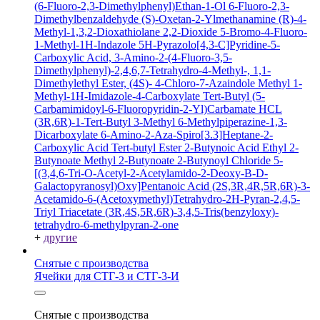
(6-Fluoro-2,3-Dimethylphenyl)Ethan-1-Ol
6-Fluoro-2,3-
Dimethylbenzaldehyde
(S)-Oxetan-2-Ylmethanamine
(R)-4-
Methyl-1,3,2-Dioxathiolane 2,2-Dioxide
5-Bromo-4-Fluoro-
1-Methyl-1H-Indazole
5H-Pyrazolo[4,3-C]Pyridine-5-
Carboxylic Acid, 3-Amino-2-(4-Fluoro-3,5-
Dimethylphenyl)-2,4,6,7-Tetrahydro-4-Methyl-, 1,1-
Dimethylethyl Ester, (4S)-
4-Chloro-7-Azaindole
Methyl 1-
Methyl-1H-Imidazole-4-Carboxylate
Tert-Butyl (5-
Carbamimidoyl-6-Fluoropyridin-2-Yl)Carbamate HCL
(3R,6R)-1-Tert-Butyl 3-Methyl 6-Methylpiperazine-1,3-
Dicarboxylate
6-Amino-2-Aza-Spiro[3.3]Heptane-2-
Carboxylic Acid Tert-butyl Ester
2-Butynoic Acid
Ethyl 2-
Butynoate
Methyl 2-Butynoate
2-Butynoyl Chloride
5-
[(3,4,6-Tri-O-Acetyl-2-Acetylamido-2-Deoxy-B-D-
Galactopyranosyl)Oxy]Pentanoic Acid
(2S,3R,4R,5R,6R)-3-
Acetamido-6-(Acetoxymethyl)Tetrahydro-2H-Pyran-2,4,5-
Triyl Triacetate
(3R,4S,5R,6R)-3,4,5-Tris(benzyloxy)-
tetrahydro-6-methylpyran-2-one
+
другие
Снятые с производства
Ячейки для СТГ-3 и СТГ-3-И
Снятые с производства