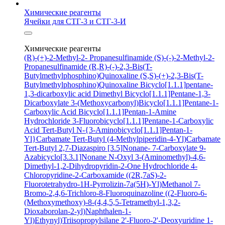
Химические реагенты
Ячейки для СТГ-3 и СТГ-3-И
Химические реагенты
(R)-(+)-2-Methyl-2- Propanesulfinamide
(S)-(-)-2-Methyl-2-
Propanesulfinamide
(R,R)-(-)-2,3-Bis(T-
Butylmethylphosphino)Quinoxaline
(S,S)-(+)-2,3-Bis(T-
Butylmethylphosphino)Quinoxaline
Bicyclo[1.1.1]pentane-
1,3-dicarboxylic acid
Dimethyl Bicyclo[1.1.1]Pentane-1,3-
Dicarboxylate
3-(Methoxycarbonyl)Bicyclo[1.1.1]Pentane-1-
Carboxylic Acid
Bicyclo[1.1.1]Pentan-1-Amine
Hydrochloride
3-Fluorobicyclo[1.1.1]Pentane-1-Carboxylic
Acid
Tert-Butyl N-{3-Aminobicyclo[1.1.1]Pentan-1-
Yl}Carbamate
Tert-Butyl (4-Methylpiperidin-4-Yl)Carbamate
Tert-Butyl 2,7-Diazaspiro [3.5]Nonane- 7-Carboxylate
9-
Azabicyclo[3.3.1]Nonane N-Oxyl
3-(Aminomethyl)-4,6-
Dimethyl-1,2-Dihydropyridin-2-One Hydrochloride
4-
Chloropyridine-2-Carboxamide
((2R,7aS)-2-
Fluorotetrahydro-1H-Pyrrolizin-7a(5H)-Yl)Methanol
7-
Bromo-2,4,6-Trichloro-8-Fluoroquinazoline
((2-Fluoro-6-
(Methoxymethoxy)-8-(4,4,5,5-Tetramethyl-1,3,2-
Dioxaborolan-2-yl)Naphthalen-1-
Yl)Ethynyl)Triisopropylsilane
2'-Fluoro-2'-Deoxyuridine
1-