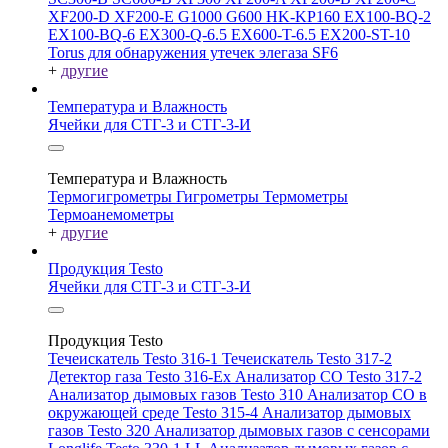
XF200-D
XF200-E
G1000
G600
HK-KP160
EX100-BQ-2
EX100-BQ-6
EX300-Q-6.5
EX600-T-6.5
EX200-ST-10
Torus для обнаружения утечек элегаза SF6
+
другие
Температура и Влажность
Ячейки для СТГ-3 и СТГ-3-И
Температура и Влажность
Термогигрометры
Гигрометры
Термометры
Термоанемометры
+
другие
Продукция Testo
Ячейки для СТГ-3 и СТГ-3-И
Продукция Testo
Течеискатель Testo 316-1
Течеискатель Testo 317-2
Детектор газа Testo 316-Ex
Анализатор CO Testo 317-2
Анализатор дымовых газов Testo 310
Анализатор CO в
окружающей среде Testo 315-4
Анализатор дымовых
газов Testo 320
Анализатор дымовых газов с сенсорами