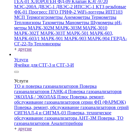
ГЕА-01
ХЛОРОГЕН
ФД-09
Клапан КЭГ-9720
МЭС-200А
ДВЭС-1
ДВЭС-2
ИПСЭС-1
КТЗ резьбовые
ФК-01 Прогресс
ПГО
ГРИФ-2
WiFi-логгеры
ИПТ103
МСП
Термогигрометры
Анемометры
Термометры
Тепловизоры
Тахометры
Манометры
Шумомеры
pH-
метры
МАРК-302М
МАРК-303М
МАРК-3010
МАРК-302Т
МАРК-303Т
МАРК-501
МАРК-603,
МАРК-603/1
МАРК-901
МАРК-903
МАРК-904
ГЕРДА-
СГ-22-Тр
Тепловизоры
+
другие
Услуги
Ячейки для СТГ-3 и СТГ-3-И
Услуги
ТО и поверка газоанализаторов
Поверка
газоанализаторов ГАНК-4
Поверка газоанализаторов
ЭКОЛАБ / ЭКОЛАБ Плюс
Поверка, ремонт,
обслуживание газоанализаторов серии ФП (ФАРМЭК)
Поверка, ремонт, обслуживание газоанализаторов серий
СИГНАЛ-4 и СИГМА-03
Поверка, техническое
обслуживание газоанализатора АНТ-3М
Поверка, ТО
газоанализаторов Аналитприбора
+
другие