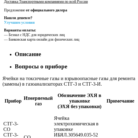
Доставка Транспортными компаниями по всей России
Предложение
от официального дилера
Нашли дешевле?
Улучшим условия
Варианты оплаты:
— Безнал с НДС для юридических лиц
— Банковская карта онлайн для физических лиц
Описание
Вопросы о приборе
Ячейки на токсичные газы и взрывоопасные газы для ремонта
(замены) в газоанализаторах СТГ-3 и СТГ-3-И.
Обозначение ЭХЯ в
Измеряемый
Прибор
упаковке
Примечание
газ
(ЭХЯ без упаковки)
Ячейка
СТГ-3-
электрохимическая в
СО
упаковке
СТГ-3-
ИБЯЛ.305649.035-52
СО