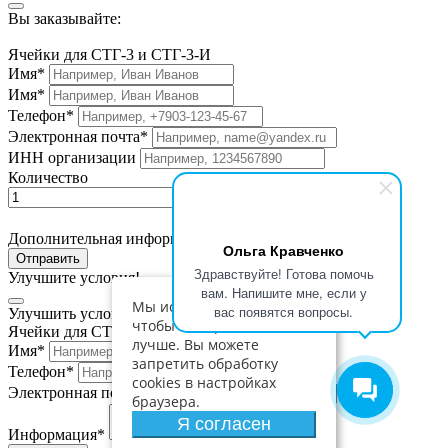
Вы заказывайте:
Ячейки для СТГ-3 и СТГ-3-И
Имя*
Имя*
Телефон*
Электронная почта*
ИНН организации
Количество
Дополнительная информация
Ольга Кравченко
Отправить
Здравствуйте! Готова помочь
Улучшите условия!
вам. Напишите мне, если у
Мы используем cookies,
вас появятся вопросы.
Улучшить условия по приобретению:
чтобы сайт работал
Ячейки для СТГ-3 и СТГ-3-И
лучше. Вы можете
Имя*
запретить обработку
Телефон*
cookies в настройках
Электронная почта*
браузера.
Я согласен
Информация*