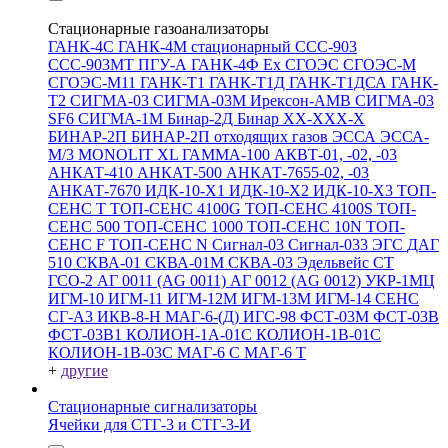
Стационарные газоанализаторы
ГАНК-4С
ГАНК-4М стационарный
ССС-903
ССС-903МТ
ПГУ-А
ГАНК-4Ф Ex
СГОЭС
СГОЭС-М
СГОЭС-М11
ГАНК-Т1
ГАНК-Т1Д
ГАНК-Т1ДСА
ГАНК-
Т2
СИГМА-03
СИГМА-03М
Ирексон-АМВ
СИГМА-03
SF6
СИГМА-1М
Бинар-2Д
Бинар ХХ-ХХХ-Х
БИНАР-2П
БИНАР-2П отходящих газов
ЭССА
ЭССА-
М/3
MONOLIT XL
ГАММА-100
АКВТ-01, -02, -03
АНКАТ-410
АНКАТ-500
АНКАТ-7655-02, -03
АНКАТ-7670
ИДК-10-Х1
ИДК-10-Х2
ИДК-10-Х3
ТОП-
СЕНС Т
ТОП-СЕНС 4100G
ТОП-СЕНС 4100S
ТОП-
СЕНС 500
ТОП-СЕНС 1000
ТОП-СЕНС 10N
ТОП-
СЕНС F
ТОП-СЕНС N
Сигнал-03
Сигнал-033
ЭГС
ДАГ
510
СКВА-01
СКВА-01М
СКВА-03
Эдельвейс СТ
ГСО-2
АГ 0011 (AG 0011)
АГ 0012 (AG 0012)
УКР-1МЦ
ИГМ-10
ИГМ-11
ИГМ-12М
ИГМ-13М
ИГМ-14
СЕНС
СГ-А3
ИКВ-8-Н
МАГ-6-(Д)
ИГС-98
ФСТ-03М
ФСТ-03В
ФСТ-03В1
КОЛИОН-1А-01С
КОЛИОН-1В-01С
КОЛИОН-1В-03С
МАГ-6 С
МАГ-6 Т
+
другие
Стационарные сигнализаторы
Ячейки для СТГ-3 и СТГ-3-И