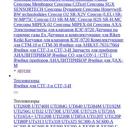
Сенсоры Membrapor
Сенсоры CiTicel
Сенсоры SGX
SENSORTECH
Сенсоры Dynament
Сенсоры Honeywell,
BW technolodgies
Сенсор O2 SR-X2V
Сенсор (LEL) SR-
W-MP75C
Сенсор CO SR-M-MC
Сенсор H2S SR-H-MC
Сенсоры MIPEX-02
Сенсоры MIPEX-04
Сенсоры АХА
Электромагниты для клапанов КЭГ-9720
Датчики на
горючие газы Ex
Датчики и комплектующие для Riken
Keiki
Катушки для клапанов КЭГ-9720
Комплектующие
для СТМ-10 и СТМ-30
Ячейки для АНКАТ-7631/7664
Ячейки для СТГ-3 и СТГ-3-И
Запчасти для приборов
АНАЛИТПРИБОР
Ячейки CO для СОУ-1 / СТГ-1
Ячейки приборов АНАЛИТПРИБОР
Ячейки для ДАХ-
М
+
другие
Тепловизоры
Ячейки для СТГ-3 и СТГ-3-И
Тепловизоры
UTi260В
UTi740H
UTi384G
UTi640
UTi384M
UTi192M
UTi256G
UTi32
UTi730E
UTi720E
UTi712S
UTi720A
UTi165A+
UTi120B
UTi220B
UTi85A
UTi120T
UTi120P
UTi80P
UTx313
UTx318
UTx325
SC300-A
SC600-A
SC300-B
SC600-B
XF300
XF200-A
XF200-B
XF200-C