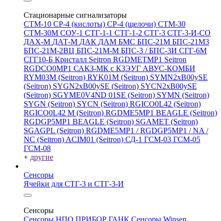
Стационарные сигнализаторы
СТМ-10
СР-4 (кислоты)
СР-4 (щелочи)
СТМ-30
СТМ-30М
СОУ-1
СТГ-1-1
СТГ-1-2
СТГ-3
СТГ-3-И-CO
ДАХ-М
ДАТ-М
ДАК
ДАМ
БМС
БПС-21М
БПС-21М3
БПС-21М-2ВЦ
БПС-21М-М
БПС-3 / БПС-3И
СГГ-6М
СГГ10-Б
Кристалл
Seitron RGDMETMP1
Seitron
RGDCO0MP1
САКЗ-МК с КЗЭУГ
АВУС-КОМБИ
RYM03M (Seitron)
RYK01M (Seitron)
SYMN2хB00ySE
(Seitron)
SYGN2xB00ySE (Seitron)
SYCN2xB00ySE
(Seitron)
SGYME0V4ND 01SE (Seitron)
SYMN (Seitron)
SYGN (Seitron)
SYCN (Seitron)
RGICO0L42 (Seitron)
RGICO0L42 M (Seitron)
RGDME5MP1 BEAGLE (Seitron)
RGDGP5MP1 BEAGLE (Seitron)
SGAMET (Seitron)
SGAGPL (Seitron)
RGDME5MP1 / RGDGP5MP1 / NA /
NC (Seitron)
ACIM01 (Seitron)
СД-1
ГСМ-03
ГСМ-05
ГСМ-08
+
другие
Сенсоры
Ячейки для СТГ-3 и СТГ-3-И
Сенсоры
Сенсоры НПО ПРИБОР ГАНК
Сенсоры Winsen