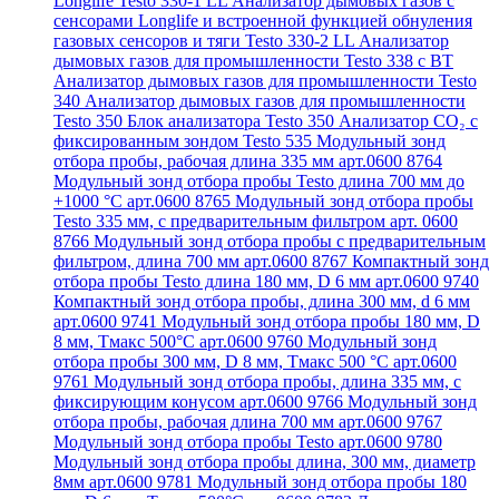
Longlife Testo 330-1 LL
Анализатор дымовых газов с
сенсорами Longlife и встроенной функцией обнуления
газовых сенсоров и тяги Testo 330-2 LL
Анализатор
дымовых газов для промышленности Testo 338 с BT
Анализатор дымовых газов для промышленности Testo
340
Анализатор дымовых газов для промышленности
Testo 350
Блок анализатора Testo 350
Анализатор СО₂ с
фиксированным зондом Testo 535
Модульный зонд
отбора пробы, рабочая длина 335 мм арт.0600 8764
Модульный зонд отбора пробы Testo длина 700 мм до
+1000 °С арт.0600 8765
Модульный зонд отбора пробы
Testo 335 мм, с предварительным фильтром арт. 0600
8766
Модульный зонд отбора пробы с предварительным
фильтром, длина 700 мм арт.0600 8767
Компактный зонд
отбора пробы Testo длина 180 мм, D 6 мм арт.0600 9740
Компактный зонд отбора пробы, длина 300 мм, d 6 мм
арт.0600 9741
Модульный зонд отбора пробы 180 мм, D
8 мм, Tмакс 500°С арт.0600 9760
Модульный зонд
отбора пробы 300 мм, D 8 мм, Tмакс 500 °C арт.0600
9761
Модульный зонд отбора пробы, длина 335 мм, с
фиксирующим конусом арт.0600 9766
Модульный зонд
отбора пробы, рабочая длина 700 мм арт.0600 9767
Модульный зонд отбора пробы Testo арт.0600 9780
Модульный зонд отбора пробы длина, 300 мм, диаметр
8мм арт.0600 9781
Модульный зонд отбора пробы 180