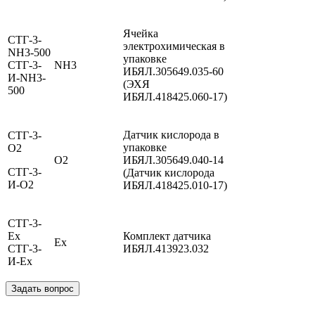
Ячейка
СТГ-3-
электрохимическая в
NH3-500
упаковке
СТГ-3-
NН3
ИБЯЛ.305649.035-60
И-NH3-
(ЭХЯ
500
ИБЯЛ.418425.060-17)
Датчик кислорода в
СТГ-3-
упаковке
O2
О2
ИБЯЛ.305649.040-14
СТГ-3-
(Датчик кислорода
И-O2
ИБЯЛ.418425.010-17)
СТГ-3-
Ex
Комплект датчика
Ex
СТГ-3-
ИБЯЛ.413923.032
И-Ex
Задать вопрос