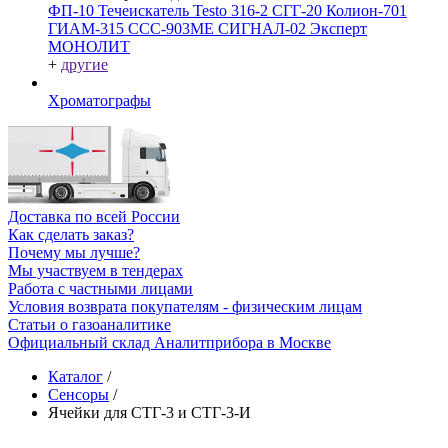
ФП-10
Течеискатель Testo 316-2
СГГ-20
Колион-701
ГИАМ-315
ССС-903МЕ
СИГНАЛ-02
Эксперт
МОНОЛИТ
+
другие
Хроматографы
Доставка по всей России
Как сделать заказ?
Почему мы лучше?
Мы участвуем в тендерах
Работа с частными лицами
Условия возврата покупателям - физическим лицам
Статьи о газоаналитике
Официальный склад Аналитприбора в Москве
Каталог
/
Сенсоры
/
Ячейки для СТГ-3 и СТГ-3-И