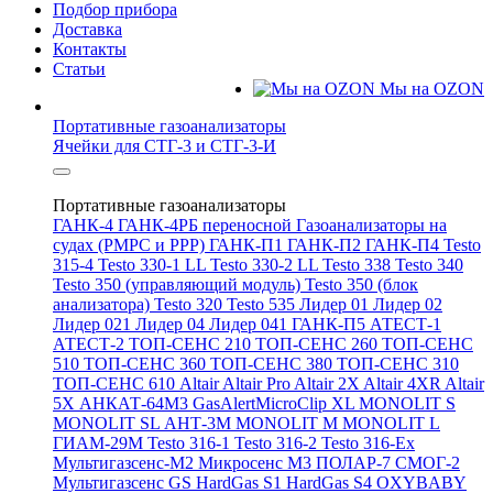
Подбор прибора
Доставка
Контакты
Статьи
Мы на OZON
Портативные газоанализаторы
Ячейки для СТГ-3 и СТГ-3-И
Портативные газоанализаторы
ГАНК-4
ГАНК-4РБ переносной
Газоанализаторы на
судах (РМРС и РРР)
ГАНК-П1
ГАНК-П2
ГАНК-П4
Testo
315-4
Testo 330-1 LL
Testo 330-2 LL
Testo 338
Testo 340
Testo 350 (управляющий модуль)
Testo 350 (блок
анализатора)
Testo 320
Testo 535
Лидер 01
Лидер 02
Лидер 021
Лидер 04
Лидер 041
ГАНК-П5
АТЕСТ-1
АТЕСТ-2
ТОП-СЕНС 210
ТОП-СЕНС 260
ТОП-СЕНС
510
ТОП-СЕНС 360
ТОП-СЕНС 380
ТОП-СЕНС 310
ТОП-СЕНС 610
Altair
Altair Pro
Altair 2X
Altair 4XR
Altair
5X
АНКАТ-64М3
GasAlertMicroClip XL
MONOLIT S
MONOLIT SL
АНТ-3М
MONOLIT M
MONOLIT L
ГИАМ-29М
Testo 316-1
Testo 316-2
Testo 316-Ex
Мультигазсенс-М2
Микросенс М3
ПОЛАР-7
СМОГ-2
Мультигазсенс GS
HardGas S1
HardGas S4
OXYBABY