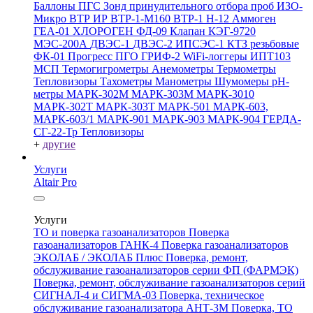
Баллоны ПГС
Зонд принудительного отбора проб
ИЗО-
Микро
ВТР
ИР
ВТР-1-М160
ВТР-1
Н-12
Аммоген
ГЕА-01
ХЛОРОГЕН
ФД-09
Клапан КЭГ-9720
МЭС-200А
ДВЭС-1
ДВЭС-2
ИПСЭС-1
КТЗ резьбовые
ФК-01 Прогресс
ПГО
ГРИФ-2
WiFi-логгеры
ИПТ103
МСП
Термогигрометры
Анемометры
Термометры
Тепловизоры
Тахометры
Манометры
Шумомеры
pH-
метры
МАРК-302М
МАРК-303М
МАРК-3010
МАРК-302Т
МАРК-303Т
МАРК-501
МАРК-603,
МАРК-603/1
МАРК-901
МАРК-903
МАРК-904
ГЕРДА-
СГ-22-Тр
Тепловизоры
+
другие
Услуги
Altair Pro
Услуги
ТО и поверка газоанализаторов
Поверка
газоанализаторов ГАНК-4
Поверка газоанализаторов
ЭКОЛАБ / ЭКОЛАБ Плюс
Поверка, ремонт,
обслуживание газоанализаторов серии ФП (ФАРМЭК)
Поверка, ремонт, обслуживание газоанализаторов серий
СИГНАЛ-4 и СИГМА-03
Поверка, техническое
обслуживание газоанализатора АНТ-3М
Поверка, ТО