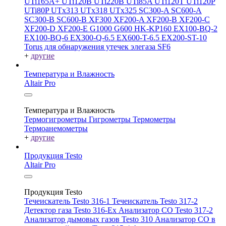
UTi165A+
UTi120B
UTi220B
UTi85A
UTi120T
UTi120P
UTi80P
UTx313
UTx318
UTx325
SC300-A
SC600-A
SC300-B
SC600-B
XF300
XF200-A
XF200-B
XF200-C
XF200-D
XF200-E
G1000
G600
HK-KP160
EX100-BQ-2
EX100-BQ-6
EX300-Q-6.5
EX600-T-6.5
EX200-ST-10
Torus для обнаружения утечек элегаза SF6
+
другие
Температура и Влажность
Altair Pro
Температура и Влажность
Термогигрометры
Гигрометры
Термометры
Термоанемометры
+
другие
Продукция Testo
Altair Pro
Продукция Testo
Течеискатель Testo 316-1
Течеискатель Testo 317-2
Детектор газа Testo 316-Ex
Анализатор CO Testo 317-2
Анализатор дымовых газов Testo 310
Анализатор CO в