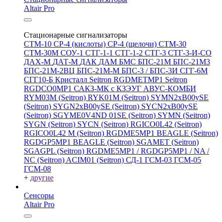
Altair Pro
Стационарные сигнализаторы
СТМ-10
СР-4 (кислоты)
СР-4 (щелочи)
СТМ-30
СТМ-30М
СОУ-1
СТГ-1-1
СТГ-1-2
СТГ-3
СТГ-3-И-CO
ДАХ-М
ДАТ-М
ДАК
ДАМ
БМС
БПС-21М
БПС-21М3
БПС-21М-2ВЦ
БПС-21М-М
БПС-3 / БПС-3И
СГГ-6М
СГГ10-Б
Кристалл
Seitron RGDMETMP1
Seitron
RGDCO0MP1
САКЗ-МК с КЗЭУГ
АВУС-КОМБИ
RYM03M (Seitron)
RYK01M (Seitron)
SYMN2хB00ySE
(Seitron)
SYGN2xB00ySE (Seitron)
SYCN2xB00ySE
(Seitron)
SGYME0V4ND 01SE (Seitron)
SYMN (Seitron)
SYGN (Seitron)
SYCN (Seitron)
RGICO0L42 (Seitron)
RGICO0L42 M (Seitron)
RGDME5MP1 BEAGLE (Seitron)
RGDGP5MP1 BEAGLE (Seitron)
SGAMET (Seitron)
SGAGPL (Seitron)
RGDME5MP1 / RGDGP5MP1 / NA /
NC (Seitron)
ACIM01 (Seitron)
СД-1
ГСМ-03
ГСМ-05
ГСМ-08
+
другие
Сенсоры
Altair Pro