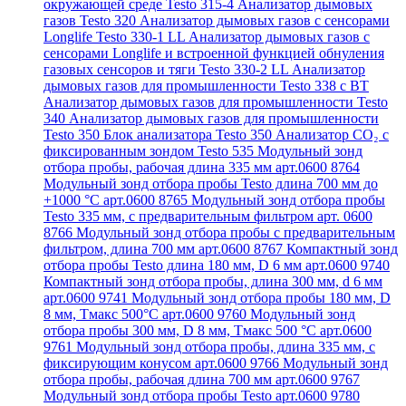
окружающей среде Testo 315-4
Анализатор дымовых
газов Testo 320
Анализатор дымовых газов с сенсорами
Longlife Testo 330-1 LL
Анализатор дымовых газов с
сенсорами Longlife и встроенной функцией обнуления
газовых сенсоров и тяги Testo 330-2 LL
Анализатор
дымовых газов для промышленности Testo 338 с BT
Анализатор дымовых газов для промышленности Testo
340
Анализатор дымовых газов для промышленности
Testo 350
Блок анализатора Testo 350
Анализатор СО₂ с
фиксированным зондом Testo 535
Модульный зонд
отбора пробы, рабочая длина 335 мм арт.0600 8764
Модульный зонд отбора пробы Testo длина 700 мм до
+1000 °С арт.0600 8765
Модульный зонд отбора пробы
Testo 335 мм, с предварительным фильтром арт. 0600
8766
Модульный зонд отбора пробы с предварительным
фильтром, длина 700 мм арт.0600 8767
Компактный зонд
отбора пробы Testo длина 180 мм, D 6 мм арт.0600 9740
Компактный зонд отбора пробы, длина 300 мм, d 6 мм
арт.0600 9741
Модульный зонд отбора пробы 180 мм, D
8 мм, Tмакс 500°С арт.0600 9760
Модульный зонд
отбора пробы 300 мм, D 8 мм, Tмакс 500 °C арт.0600
9761
Модульный зонд отбора пробы, длина 335 мм, с
фиксирующим конусом арт.0600 9766
Модульный зонд
отбора пробы, рабочая длина 700 мм арт.0600 9767
Модульный зонд отбора пробы Testo арт.0600 9780