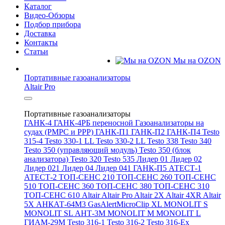
Каталог
Видео-Обзоры
Подбор прибора
Доставка
Контакты
Статьи
Мы на OZON
Портативные газоанализаторы
Altair Pro
Портативные газоанализаторы
ГАНК-4
ГАНК-4РБ переносной
Газоанализаторы на
судах (РМРС и РРР)
ГАНК-П1
ГАНК-П2
ГАНК-П4
Testo
315-4
Testo 330-1 LL
Testo 330-2 LL
Testo 338
Testo 340
Testo 350 (управляющий модуль)
Testo 350 (блок
анализатора)
Testo 320
Testo 535
Лидер 01
Лидер 02
Лидер 021
Лидер 04
Лидер 041
ГАНК-П5
АТЕСТ-1
АТЕСТ-2
ТОП-СЕНС 210
ТОП-СЕНС 260
ТОП-СЕНС
510
ТОП-СЕНС 360
ТОП-СЕНС 380
ТОП-СЕНС 310
ТОП-СЕНС 610
Altair
Altair Pro
Altair 2X
Altair 4XR
Altair
5X
АНКАТ-64М3
GasAlertMicroClip XL
MONOLIT S
MONOLIT SL
АНТ-3М
MONOLIT M
MONOLIT L
ГИАМ-29М
Testo 316-1
Testo 316-2
Testo 316-Ex