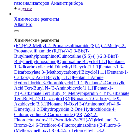
газоанализаторов Аналитприбора
+
другие
Химические реагенты
Altair Pro
Химические реагенты
(R)-(+)-2-Methyl-2- Propanesulfinamide
(S)-(-)-2-Methyl-2-
Propanesulfinamide
(R,R)-(-)-2,3-Bis(T-
Butylmethylphosphino)Quinoxaline
(S,S)-(+)-2,3-Bis(T-
Butylmethylphosphino)Quinoxaline
Bicyclo[1.1.1]pentane-
1,3-dicarboxylic acid
Dimethyl Bicyclo[1.1.1]Pentane-1,3-
Dicarboxylate
3-(Methoxycarbonyl)Bicyclo[1.1.1]Pentane-1-
Carboxylic Acid
Bicyclo[1.1.1]Pentan-1-Amine
Hydrochloride
3-Fluorobicyclo[1.1.1]Pentane-1-Carboxylic
Acid
Tert-Butyl N-{3-Aminobicyclo[1.1.1]Pentan-1-
Yl}Carbamate
Tert-Butyl (4-Methylpiperidin-4-Yl)Carbamate
Tert-Butyl 2,7-Diazaspiro [3.5]Nonane- 7-Carboxylate
9-
Azabicyclo[3.3.1]Nonane N-Oxyl
3-(Aminomethyl)-4,6-
Dimethyl-1,2-Dihydropyridin-2-One Hydrochloride
4-
Chloropyridine-2-Carboxamide
((2R,7aS)-2-
Fluorotetrahydro-1H-Pyrrolizin-7a(5H)-Yl)Methanol
7-
Bromo-2,4,6-Trichloro-8-Fluoroquinazoline
((2-Fluoro-6-
(Methoxymethoxy)-8-(4,4,5,5-Tetramethyl-1,3,2-