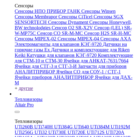
Сенсоры
Сенсоры НПО ПРИБОР ГАНК
Сенсоры Winsen
Сенсоры Membrapor
Сенсоры CiTicel
Сенсоры SGX
SENSORTECH
Сенсоры Dynament
Сенсоры Honeywell,
BW technolodgies
Сенсор O2 SR-X2V
Сенсор (LEL) SR-
W-MP75C
Сенсор CO SR-M-MC
Сенсор H2S SR-H-MC
Сенсоры MIPEX-02
Сенсоры MIPEX-04
Сенсоры АХА
Электромагниты для клапанов КЭГ-9720
Датчики на
горючие газы Ex
Датчики и комплектующие для Riken
Keiki
Катушки для клапанов КЭГ-9720
Комплектующие
для СТМ-10 и СТМ-30
Ячейки для АНКАТ-7631/7664
Ячейки для СТГ-3 и СТГ-3-И
Запчасти для приборов
АНАЛИТПРИБОР
Ячейки CO для СОУ-1 / СТГ-1
Ячейки приборов АНАЛИТПРИБОР
Ячейки для ДАХ-
М
+
другие
Тепловизоры
Altair Pro
Тепловизоры
UTi260В
UTi740H
UTi384G
UTi640
UTi384M
UTi192M
UTi256G
UTi32
UTi730E
UTi720E
UTi712S
UTi720A