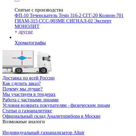
Снятые с производства
ФП-10
Течеискатель Testo 316-2
СГГ-20
Колион-701
ГИАМ-315
ССС-903МЕ
СИГНАЛ-02
Эксперт
МОНОЛИТ
+
другие
Хроматографы
Доставка по всей России
Как сделать заказ?
Почему мы лучше?
Мы участвуем в тендерах
Работа с частными лицами
Условия возврата покупателям - физическим лицам
Статьи о газоаналитике
Официальный склад Аналитприбора в Москве
Возможные аналоги
Индивидуальный газоанализатор Altair