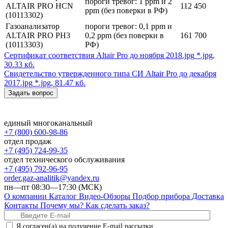
пороги тревог: 1 ppm и 2
ALTAIR PRO HCN
112 450
ppm (без поверки в РФ)
(10113302)
Газоанализатор
пороги тревог: 0,1 ppm и
ALTAIR PRO PH3
0,2 ppm (без поверки в
161 700
(10113303)
РФ)
Сертификат соответствия Altair Pro до ноября 2018.jpg
*.jpg,
30.33 кб.
Свидетельство утвержденного типа СИ Altair Pro до декабря
2017.jpg
*.jpg, 81.47 кб.
Задать вопрос
единый многоканальный
+7 (800) 600-98-86
отдел продаж
+7 (495) 724-99-35
отдел технического обслуживания
+7 (495) 792-96-95
order.gaz-analitik@yandex.ru
пн—пт 08:30—17:30 (МСК)
О компании
Каталог
Видео-Обзоры
Подбор прибора
Доставка
Контакты
Почему мы?
Как сделать заказ?
Я согласен(а) на получение E-mail рассылки