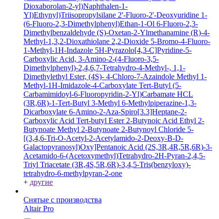
Dioxaborolan-2-yl)Naphthalen-1-
Yl)Ethynyl)Triisopropylsilane
2'-Fluoro-2'-Deoxyuridine
1-
(6-Fluoro-2,3-Dimethylphenyl)Ethan-1-Ol
6-Fluoro-2,3-
Dimethylbenzaldehyde
(S)-Oxetan-2-Ylmethanamine
(R)-4-
Methyl-1,3,2-Dioxathiolane 2,2-Dioxide
5-Bromo-4-Fluoro-
1-Methyl-1H-Indazole
5H-Pyrazolo[4,3-C]Pyridine-5-
Carboxylic Acid, 3-Amino-2-(4-Fluoro-3,5-
Dimethylphenyl)-2,4,6,7-Tetrahydro-4-Methyl-, 1,1-
Dimethylethyl Ester, (4S)-
4-Chloro-7-Azaindole
Methyl 1-
Methyl-1H-Imidazole-4-Carboxylate
Tert-Butyl (5-
Carbamimidoyl-6-Fluoropyridin-2-Yl)Carbamate HCL
(3R,6R)-1-Tert-Butyl 3-Methyl 6-Methylpiperazine-1,3-
Dicarboxylate
6-Amino-2-Aza-Spiro[3.3]Heptane-2-
Carboxylic Acid Tert-butyl Ester
2-Butynoic Acid
Ethyl 2-
Butynoate
Methyl 2-Butynoate
2-Butynoyl Chloride
5-
[(3,4,6-Tri-O-Acetyl-2-Acetylamido-2-Deoxy-B-D-
Galactopyranosyl)Oxy]Pentanoic Acid
(2S,3R,4R,5R,6R)-3-
Acetamido-6-(Acetoxymethyl)Tetrahydro-2H-Pyran-2,4,5-
Triyl Triacetate
(3R,4S,5R,6R)-3,4,5-Tris(benzyloxy)-
tetrahydro-6-methylpyran-2-one
+
другие
Снятые с производства
Altair Pro