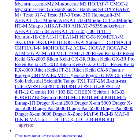
Мультигазсенс-М2
Микросенс М3
ПОЛАР-7
СМОГ-2
Мультигазсенс GS
HardGas S1
HardGas S4
OXYBABY
M+
Testo 317-2
Testo 317-3
Testo 310
Палладий-3М
АНКАТ-7631Микро
АНКАТ-7664Микро
СГГ-20Микро
ИТ-М Микро
АНКАТ-310
АНКАТ-7635Smokerlyzer
АНКАТ-7655-04
АНКАТ-7655-05, -06
ТГП-11
Колион-1В
СЕАН-Н
СЕАН-П
ИГС-98
КОМЕТА-М
ЭКОЛАБ
ЭКОЛАБ ПЛЮС
ОКА
Хоббит-Т
СИГНАЛ-4
СИГНАЛ-44
МОНОЛИТ-2
АСВ-1
ПОЛАР
ПОЛАР-2
АГМ-505
АГМ-510
МГЛ-19
МГЛ-20
Riken Keiki 03
Riken
Keiki GX-2009
Riken Keiki GX-3R
Riken Keiki GX-3R Pro
Riken Keiki GX-2012
Riken Keiki GX-2012GT
Riken Keiki
RX-8000
Riken Keiki FP-31
Riken Keiki CX-5
Гранит
Корунд
СИГМА-Ех
МСП-Дельта
Родос-05
BW Clip
BW
Solo
Industrial Scientific Tango TX1
ТИГ-2М
Джин-газ
ГСБ-3М
ФП-34
ФТ-02В1
ФП-21
ФП-11.2К
ФП-22
ФП-12
Chemist 101 / 103 BE GREEN (Seitron)
ФП-33
PORRDZBI (Seitron)
КИП-МГ1
КИП-МГ4
КИП-МГ5
Бинар-1П
Drager X-am 2500
Drager X-am 5000
Drager X-
am 5600
Drager Pac 6000
Drager Pac 6500
Drager Pac 8000
Drager X-am 8000
Drager X-Zone
МАГ-6 П-Д-В
МАГ-6
П-К-В
МАГ-6 П-Т-В
ТГС-3, ТГС-3-И
ИКВ-8-П
+
другие
Стационарные газоанализаторы