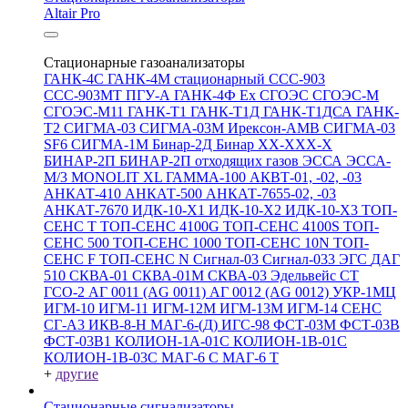
Altair Pro
Стационарные газоанализаторы
ГАНК-4С
ГАНК-4М стационарный
ССС-903
ССС-903МТ
ПГУ-А
ГАНК-4Ф Ex
СГОЭС
СГОЭС-М
СГОЭС-М11
ГАНК-Т1
ГАНК-Т1Д
ГАНК-Т1ДСА
ГАНК-
Т2
СИГМА-03
СИГМА-03М
Ирексон-АМВ
СИГМА-03
SF6
СИГМА-1М
Бинар-2Д
Бинар ХХ-ХХХ-Х
БИНАР-2П
БИНАР-2П отходящих газов
ЭССА
ЭССА-
М/3
MONOLIT XL
ГАММА-100
АКВТ-01, -02, -03
АНКАТ-410
АНКАТ-500
АНКАТ-7655-02, -03
АНКАТ-7670
ИДК-10-Х1
ИДК-10-Х2
ИДК-10-Х3
ТОП-
СЕНС Т
ТОП-СЕНС 4100G
ТОП-СЕНС 4100S
ТОП-
СЕНС 500
ТОП-СЕНС 1000
ТОП-СЕНС 10N
ТОП-
СЕНС F
ТОП-СЕНС N
Сигнал-03
Сигнал-033
ЭГС
ДАГ
510
СКВА-01
СКВА-01М
СКВА-03
Эдельвейс СТ
ГСО-2
АГ 0011 (AG 0011)
АГ 0012 (AG 0012)
УКР-1МЦ
ИГМ-10
ИГМ-11
ИГМ-12М
ИГМ-13М
ИГМ-14
СЕНС
СГ-А3
ИКВ-8-Н
МАГ-6-(Д)
ИГС-98
ФСТ-03М
ФСТ-03В
ФСТ-03В1
КОЛИОН-1А-01С
КОЛИОН-1В-01С
КОЛИОН-1В-03С
МАГ-6 С
МАГ-6 Т
+
другие
Стационарные сигнализаторы