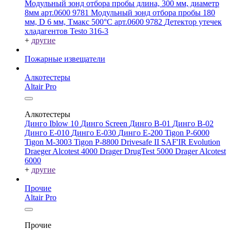
Модульный зонд отбора пробы длина, 300 мм, диаметр
8мм арт.0600 9781
Модульный зонд отбора пробы 180
мм, D 6 мм, Tмакс 500°С арт.0600 9782
Детектор утечек
хладагентов Testo 316-3
+
другие
Пожарные извещатели
Алкотестеры
Altair Pro
Алкотестеры
Динго Iblow 10
Динго Screen
Динго В-01
Динго В-02
Динго Е-010
Динго Е-030
Динго Е-200
Tigon P-6000
Tigon M-3003
Tigon P-8800
Drivesafe II
SAF'IR Evolution
Draeger Alcotest 4000
Drager DrugTest 5000
Drager Alcotest
6000
+
другие
Прочие
Altair Pro
Прочие