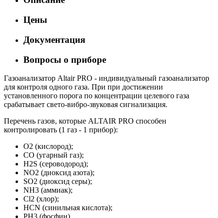
Цены
Документация
Вопросы о приборе
Газоанализатор Altair PRO - индивидуальный газоанализатор
для контроля одного газа. При при достижении
установленного порога по концентрации целевого газа
срабатывает свето-вибро-звуковая сигнализация.
Перечень газов, которые ALTAIR PRO способен
контролировать (1 газ - 1 прибор):
O2 (кислород);
CO (угарный газ);
H2S (сероводород);
NO2 (диоксид азота);
SO2 (диоксид серы);
NH3 (аммиак);
Cl2 (хлор);
HCN (синильная кислота);
PH3 (фосфин).