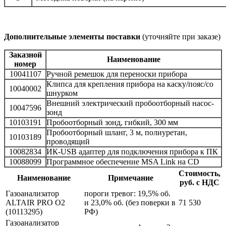
Дополнительные элементы поставки
(уточняйте при заказе)
Заказной
Наименование
номер
10041107
Ручной ремешок для переноски прибора
Клипса для крепления прибора на каску/пояс/со
10040002
шнурком
Внешний электрический пробоотборный насос-
10047596
зонд
10103191
Пробоотборный зонд, гибкий, 300 мм
Пробоотборный шланг, 3 м, полиуретан,
10103189
проводящий
10082834
ИК-USB адаптер для подключения прибора к ПК
10088099
Программное обеспечение MSA Link на CD
Стоимость,
Наименование
Примечание
руб. с НДС
Газоанализатор
пороги тревог: 19,5% об.
ALTAIR PRO O2
и 23,0% об. (без поверки в
71 530
(10113295)
РФ)
Газоанализатор