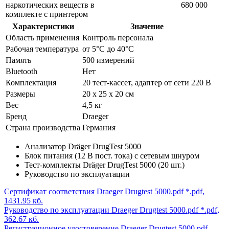
наркотических веществ в
680 000
комплекте с принтером
Характеристики
Значение
Область применения
Контроль персонала
Рабочая температура
от 5°С до 40°С
Память
500 измерений
Bluetooth
Нет
Комплектация
20 тест-кассет, адаптер от сети 220 В
Размеры
20 х 25 х 20 cм
Вес
4,5 кг
Бренд
Draeger
Страна производства
Германия
Анализатор Dräger DrugTest 5000
Блок питания (12 В пост. тока) с сетевым шнуром
Тест-комплекты Dräger DrugTest 5000 (20 шт.)
Руководство по эксплуатации
Сертификат соответствия Draeger Drugtest 5000.pdf
*.pdf,
1431.95 кб.
Руководство по эксплуатации Draeger Drugtest 5000.pdf
*.pdf,
362.67 кб.
Регистрационное удостоверение Draeger Drugtest 5000.pdf