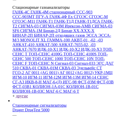
Стационарные газоанализаторы
ГАНК-4С
ГАНК-4М стационарный
ССС-903
ССС-903МТ
ПГУ-А
ГАНК-4Ф Ex
СГОЭС
СГОЭС-М
СГОЭС-М11
ГАНК-Т1
ГАНК-Т1Д
ГАНК-Т1ДСА
ГАНК-
Т2
СИГМА-03
СИГМА-03М
Ирексон-АМВ
СИГМА-03
SF6
СИГМА-1М
Бинар-2Д
Бинар ХХ-ХХХ-Х
БИНАР-2П
БИНАР-2П отходящих газов
ЭССА
ЭССА-
М/3
MONOLIT XL
ГАММА-100
АКВТ-01, -02, -03
АНКАТ-410
АНКАТ-500
АНКАТ-7655-02, -03
АНКАТ-7670
ИДК-10-Х1
ИДК-10-Х2
ИДК-10-Х3
ТОП-
СЕНС Т
ТОП-СЕНС 4100G
ТОП-СЕНС 4100S
ТОП-
СЕНС 500
ТОП-СЕНС 1000
ТОП-СЕНС 10N
ТОП-
СЕНС F
ТОП-СЕНС N
Сигнал-03
Сигнал-033
ЭГС
ДАГ
510
СКВА-01
СКВА-01М
СКВА-03
Эдельвейс СТ
ГСО-2
АГ 0011 (AG 0011)
АГ 0012 (AG 0012)
УКР-1МЦ
ИГМ-10
ИГМ-11
ИГМ-12М
ИГМ-13М
ИГМ-14
СЕНС
СГ-А3
ИКВ-8-Н
МАГ-6-(Д)
ИГС-98
ФСТ-03М
ФСТ-03В
ФСТ-03В1
КОЛИОН-1А-01С
КОЛИОН-1В-01С
КОЛИОН-1В-03С
МАГ-6 С
МАГ-6 Т
+
другие
Стационарные сигнализаторы
Drager DrugTest 5000