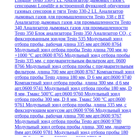
Longlife Testo 330-1 LL
Анализатор дымовых газов с
сенсорами Longlife и встроенной функцией обнуления
газовых сенсоров и тяги Testo 330-2 LL
Анализатор
дымовых газов для промышленности Testo 338 с BT
Анализатор дымовых газов для промышленности Testo
340
Анализатор дымовых газов для промышленности
Testo 350
Блок анализатора Testo 350
Анализатор СО₂ с
фиксированным зондом Testo 535
Модульный зонд
отбора пробы, рабочая длина 335 мм арт.0600 8764
Модульный зонд отбора пробы Testo длина 700 мм до
+1000 °С арт.0600 8765
Модульный зонд отбора пробы
Testo 335 мм, с предварительным фильтром арт. 0600
8766
Модульный зонд отбора пробы с предварительным
фильтром, длина 700 мм арт.0600 8767
Компактный зонд
отбора пробы Testo длина 180 мм, D 6 мм арт.0600 9740
Компактный зонд отбора пробы, длина 300 мм, d 6 мм
арт.0600 9741
Модульный зонд отбора пробы 180 мм, D
8 мм, Tмакс 500°С арт.0600 9760
Модульный зонд
отбора пробы 300 мм, D 8 мм, Tмакс 500 °C арт.0600
9761
Модульный зонд отбора пробы, длина 335 мм, с
фиксирующим конусом арт.0600 9766
Модульный зонд
отбора пробы, рабочая длина 700 мм арт.0600 9767
Модульный зонд отбора пробы Testo арт.0600 9780
Модульный зонд отбора пробы длина, 300 мм, диаметр
8мм арт.0600 9781
Модульный зонд отбора пробы 180