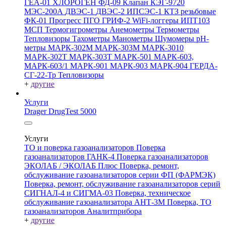
ГЕА-01
ХЛОРОГЕН
ФД-09
Клапан КЭГ-9720
МЭС-200А
ДВЭС-1
ДВЭС-2
ИПСЭС-1
КТЗ резьбовые
ФК-01 Прогресс
ПГО
ГРИФ-2
WiFi-логгеры
ИПТ103
МСП
Термогигрометры
Анемометры
Термометры
Тепловизоры
Тахометры
Манометры
Шумомеры
pH-
метры
МАРК-302М
МАРК-303М
МАРК-3010
МАРК-302Т
МАРК-303Т
МАРК-501
МАРК-603,
МАРК-603/1
МАРК-901
МАРК-903
МАРК-904
ГЕРДА-
СГ-22-Тр
Тепловизоры
+
другие
Услуги
Drager DrugTest 5000
Услуги
ТО и поверка газоанализаторов
Поверка
газоанализаторов ГАНК-4
Поверка газоанализаторов
ЭКОЛАБ / ЭКОЛАБ Плюс
Поверка, ремонт,
обслуживание газоанализаторов серии ФП (ФАРМЭК)
Поверка, ремонт, обслуживание газоанализаторов серий
СИГНАЛ-4 и СИГМА-03
Поверка, техническое
обслуживание газоанализатора АНТ-3М
Поверка, ТО
газоанализаторов Аналитприбора
+
другие