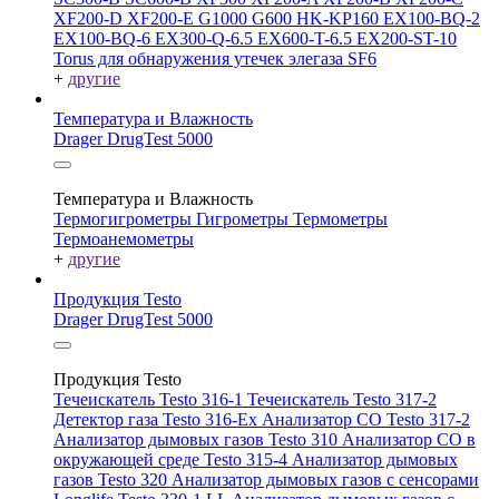
XF200-D
XF200-E
G1000
G600
HK-KP160
EX100-BQ-2
EX100-BQ-6
EX300-Q-6.5
EX600-T-6.5
EX200-ST-10
Torus для обнаружения утечек элегаза SF6
+
другие
Температура и Влажность
Drager DrugTest 5000
Температура и Влажность
Термогигрометры
Гигрометры
Термометры
Термоанемометры
+
другие
Продукция Testo
Drager DrugTest 5000
Продукция Testo
Течеискатель Testo 316-1
Течеискатель Testo 317-2
Детектор газа Testo 316-Ex
Анализатор CO Testo 317-2
Анализатор дымовых газов Testo 310
Анализатор CO в
окружающей среде Testo 315-4
Анализатор дымовых
газов Testo 320
Анализатор дымовых газов с сенсорами