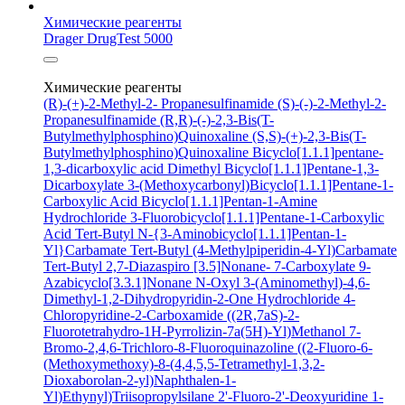
Химические реагенты
Drager DrugTest 5000
Химические реагенты
(R)-(+)-2-Methyl-2- Propanesulfinamide
(S)-(-)-2-Methyl-2-
Propanesulfinamide
(R,R)-(-)-2,3-Bis(T-
Butylmethylphosphino)Quinoxaline
(S,S)-(+)-2,3-Bis(T-
Butylmethylphosphino)Quinoxaline
Bicyclo[1.1.1]pentane-
1,3-dicarboxylic acid
Dimethyl Bicyclo[1.1.1]Pentane-1,3-
Dicarboxylate
3-(Methoxycarbonyl)Bicyclo[1.1.1]Pentane-1-
Carboxylic Acid
Bicyclo[1.1.1]Pentan-1-Amine
Hydrochloride
3-Fluorobicyclo[1.1.1]Pentane-1-Carboxylic
Acid
Tert-Butyl N-{3-Aminobicyclo[1.1.1]Pentan-1-
Yl}Carbamate
Tert-Butyl (4-Methylpiperidin-4-Yl)Carbamate
Tert-Butyl 2,7-Diazaspiro [3.5]Nonane- 7-Carboxylate
9-
Azabicyclo[3.3.1]Nonane N-Oxyl
3-(Aminomethyl)-4,6-
Dimethyl-1,2-Dihydropyridin-2-One Hydrochloride
4-
Chloropyridine-2-Carboxamide
((2R,7aS)-2-
Fluorotetrahydro-1H-Pyrrolizin-7a(5H)-Yl)Methanol
7-
Bromo-2,4,6-Trichloro-8-Fluoroquinazoline
((2-Fluoro-6-
(Methoxymethoxy)-8-(4,4,5,5-Tetramethyl-1,3,2-
Dioxaborolan-2-yl)Naphthalen-1-
Yl)Ethynyl)Triisopropylsilane
2'-Fluoro-2'-Deoxyuridine
1-