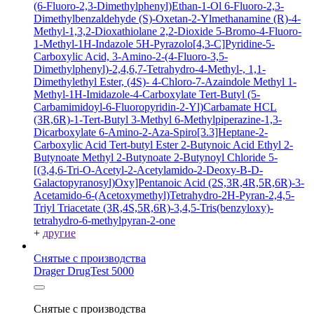
(6-Fluoro-2,3-Dimethylphenyl)Ethan-1-Ol
6-Fluoro-2,3-
Dimethylbenzaldehyde
(S)-Oxetan-2-Ylmethanamine
(R)-4-
Methyl-1,3,2-Dioxathiolane 2,2-Dioxide
5-Bromo-4-Fluoro-
1-Methyl-1H-Indazole
5H-Pyrazolo[4,3-C]Pyridine-5-
Carboxylic Acid, 3-Amino-2-(4-Fluoro-3,5-
Dimethylphenyl)-2,4,6,7-Tetrahydro-4-Methyl-, 1,1-
Dimethylethyl Ester, (4S)-
4-Chloro-7-Azaindole
Methyl 1-
Methyl-1H-Imidazole-4-Carboxylate
Tert-Butyl (5-
Carbamimidoyl-6-Fluoropyridin-2-Yl)Carbamate HCL
(3R,6R)-1-Tert-Butyl 3-Methyl 6-Methylpiperazine-1,3-
Dicarboxylate
6-Amino-2-Aza-Spiro[3.3]Heptane-2-
Carboxylic Acid Tert-butyl Ester
2-Butynoic Acid
Ethyl 2-
Butynoate
Methyl 2-Butynoate
2-Butynoyl Chloride
5-
[(3,4,6-Tri-O-Acetyl-2-Acetylamido-2-Deoxy-B-D-
Galactopyranosyl)Oxy]Pentanoic Acid
(2S,3R,4R,5R,6R)-3-
Acetamido-6-(Acetoxymethyl)Tetrahydro-2H-Pyran-2,4,5-
Triyl Triacetate
(3R,4S,5R,6R)-3,4,5-Tris(benzyloxy)-
tetrahydro-6-methylpyran-2-one
+
другие
Снятые с производства
Drager DrugTest 5000
Снятые с производства