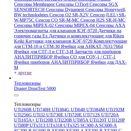
Сенсоры Membrapor
Сенсоры CiTicel
Сенсоры SGX
SENSORTECH
Сенсоры Dynament
Сенсоры Honeywell,
BW technolodgies
Сенсор O2 SR-X2V
Сенсор (LEL) SR-
W-MP75C
Сенсор CO SR-M-MC
Сенсор H2S SR-H-MC
Сенсоры MIPEX-02
Сенсоры MIPEX-04
Сенсоры АХА
Электромагниты для клапанов КЭГ-9720
Датчики на
горючие газы Ex
Датчики и комплектующие для Riken
Keiki
Катушки для клапанов КЭГ-9720
Комплектующие
для СТМ-10 и СТМ-30
Ячейки для АНКАТ-7631/7664
Ячейки для СТГ-3 и СТГ-3-И
Запчасти для приборов
АНАЛИТПРИБОР
Ячейки CO для СОУ-1 / СТГ-1
Ячейки приборов АНАЛИТПРИБОР
Ячейки для ДАХ-
М
+
другие
Тепловизоры
Drager DrugTest 5000
Тепловизоры
UTi260В
UTi740H
UTi384G
UTi640
UTi384M
UTi192M
UTi256G
UTi32
UTi730E
UTi720E
UTi712S
UTi720A
UTi165A+
UTi120B
UTi220B
UTi85A
UTi120T
UTi120P
UTi80P
UTx313
UTx318
UTx325
SC300-A
SC600-A
SC300-B
SC600-B
XF300
XF200-A
XF200-B
XF200-C