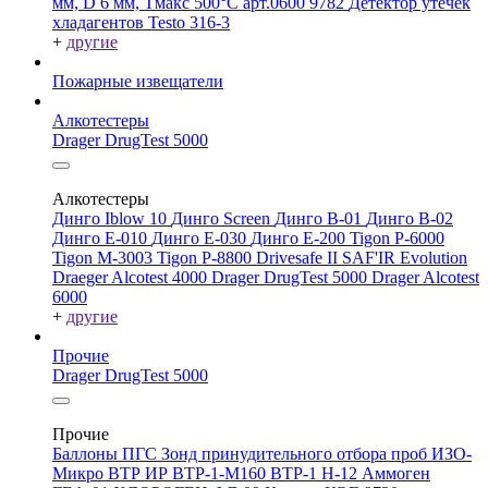
мм, D 6 мм, Tмакс 500°С арт.0600 9782
Детектор утечек
хладагентов Testo 316-3
+
другие
Пожарные извещатели
Алкотестеры
Drager DrugTest 5000
Алкотестеры
Динго Iblow 10
Динго Screen
Динго В-01
Динго В-02
Динго Е-010
Динго Е-030
Динго Е-200
Tigon P-6000
Tigon M-3003
Tigon P-8800
Drivesafe II
SAF'IR Evolution
Draeger Alcotest 4000
Drager DrugTest 5000
Drager Alcotest
6000
+
другие
Прочие
Drager DrugTest 5000
Прочие
Баллоны ПГС
Зонд принудительного отбора проб
ИЗО-
Микро
ВТР
ИР
ВТР-1-М160
ВТР-1
Н-12
Аммоген