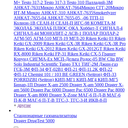
M+
Testo 317-2
Testo 317-3
Testo 310
Палладий-3М
АНКАТ-7631Микро
АНКАТ-7664Микро
СГГ-20Микро
ИТ-М Микро
АНКАТ-310
АНКАТ-7635Smokerlyzer
АНКАТ-7655-04
АНКАТ-7655-05, -06
ТГП-11
Колион-1В
СЕАН-Н
СЕАН-П
ИГС-98
КОМЕТА-М
ЭКОЛАБ
ЭКОЛАБ ПЛЮС
ОКА
Хоббит-Т
СИГНАЛ-4
СИГНАЛ-44
МОНОЛИТ-2
АСВ-1
ПОЛАР
ПОЛАР-2
АГМ-505
АГМ-510
МГЛ-19
МГЛ-20
Riken Keiki 03
Riken
Keiki GX-2009
Riken Keiki GX-3R
Riken Keiki GX-3R Pro
Riken Keiki GX-2012
Riken Keiki GX-2012GT
Riken Keiki
RX-8000
Riken Keiki FP-31
Riken Keiki CX-5
Гранит
Корунд
СИГМА-Ех
МСП-Дельта
Родос-05
BW Clip
BW
Solo
Industrial Scientific Tango TX1
ТИГ-2М
Джин-газ
ГСБ-3М
ФП-34
ФТ-02В1
ФП-21
ФП-11.2К
ФП-22
ФП-12
Chemist 101 / 103 BE GREEN (Seitron)
ФП-33
PORRDZBI (Seitron)
КИП-МГ1
КИП-МГ4
КИП-МГ5
Бинар-1П
Drager X-am 2500
Drager X-am 5000
Drager X-
am 5600
Drager Pac 6000
Drager Pac 6500
Drager Pac 8000
Drager X-am 8000
Drager X-Zone
МАГ-6 П-Д-В
МАГ-6
П-К-В
МАГ-6 П-Т-В
ТГС-3, ТГС-3-И
ИКВ-8-П
+
другие
Стационарные газоанализаторы
Drager DrugTest 5000