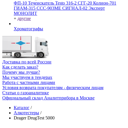
ФП-10
Течеискатель Testo 316-2
СГГ-20
Колион-701
ГИАМ-315
ССС-903МЕ
СИГНАЛ-02
Эксперт
МОНОЛИТ
+
другие
Хроматографы
Доставка по всей России
Как сделать заказ?
Почему мы лучше?
Мы участвуем в тендерах
Работа с частными лицами
Условия возврата покупателям - физическим лицам
Статьи о газоаналитике
Официальный склад Аналитприбора в Москве
Каталог
/
Алкотестеры
/
Drager DrugTest 5000