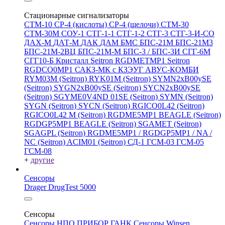
Стационарные сигнализаторы
СТМ-10
СР-4 (кислоты)
СР-4 (щелочи)
СТМ-30
СТМ-30М
СОУ-1
СТГ-1-1
СТГ-1-2
СТГ-3
СТГ-3-И-CO
ДАХ-М
ДАТ-М
ДАК
ДАМ
БМС
БПС-21М
БПС-21М3
БПС-21М-2ВЦ
БПС-21М-М
БПС-3 / БПС-3И
СГГ-6М
СГГ10-Б
Кристалл
Seitron RGDMETMP1
Seitron
RGDCO0MP1
САКЗ-МК с КЗЭУГ
АВУС-КОМБИ
RYM03M (Seitron)
RYK01M (Seitron)
SYMN2хB00ySE
(Seitron)
SYGN2xB00ySE (Seitron)
SYCN2xB00ySE
(Seitron)
SGYME0V4ND 01SE (Seitron)
SYMN (Seitron)
SYGN (Seitron)
SYCN (Seitron)
RGICO0L42 (Seitron)
RGICO0L42 M (Seitron)
RGDME5MP1 BEAGLE (Seitron)
RGDGP5MP1 BEAGLE (Seitron)
SGAMET (Seitron)
SGAGPL (Seitron)
RGDME5MP1 / RGDGP5MP1 / NA /
NC (Seitron)
ACIM01 (Seitron)
СД-1
ГСМ-03
ГСМ-05
ГСМ-08
+
другие
Сенсоры
Drager DrugTest 5000
Сенсоры
Сенсоры НПО ПРИБОР ГАНК
Сенсоры Winsen