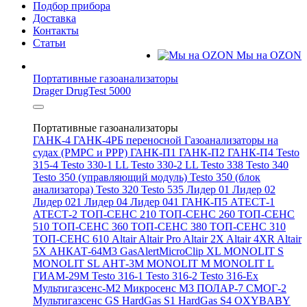
Подбор прибора
Доставка
Контакты
Статьи
Мы на OZON
Портативные газоанализаторы
Drager DrugTest 5000
Портативные газоанализаторы
ГАНК-4
ГАНК-4РБ переносной
Газоанализаторы на
судах (РМРС и РРР)
ГАНК-П1
ГАНК-П2
ГАНК-П4
Testo
315-4
Testo 330-1 LL
Testo 330-2 LL
Testo 338
Testo 340
Testo 350 (управляющий модуль)
Testo 350 (блок
анализатора)
Testo 320
Testo 535
Лидер 01
Лидер 02
Лидер 021
Лидер 04
Лидер 041
ГАНК-П5
АТЕСТ-1
АТЕСТ-2
ТОП-СЕНС 210
ТОП-СЕНС 260
ТОП-СЕНС
510
ТОП-СЕНС 360
ТОП-СЕНС 380
ТОП-СЕНС 310
ТОП-СЕНС 610
Altair
Altair Pro
Altair 2X
Altair 4XR
Altair
5X
АНКАТ-64М3
GasAlertMicroClip XL
MONOLIT S
MONOLIT SL
АНТ-3М
MONOLIT M
MONOLIT L
ГИАМ-29М
Testo 316-1
Testo 316-2
Testo 316-Ex
Мультигазсенс-М2
Микросенс М3
ПОЛАР-7
СМОГ-2
Мультигазсенс GS
HardGas S1
HardGas S4
OXYBABY