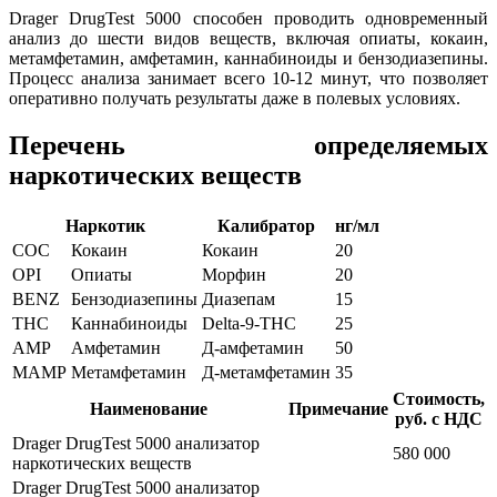
Drager DrugTest 5000 способен проводить одновременный
анализ до шести видов веществ, включая опиаты, кокаин,
метамфетамин, амфетамин, каннабиноиды и бензодиазепины.
Процесс анализа занимает всего 10-12 минут, что позволяет
оперативно получать результаты даже в полевых условиях.
Перечень определяемых
наркотических веществ
Наркотик
Калибратор
нг/мл
СОС
Кокаин
Кокаин
20
OPI
Опиаты
Морфин
20
BENZ
Бензодиазепины
Диазепам
15
THC
Каннабиноиды
Delta-9-THC
25
AMP
Амфетамин
Д-амфетамин
50
MAMP
Метамфетамин
Д-метамфетамин
35
Стоимость,
Наименование
Примечание
руб. с НДС
Drager DrugTest 5000 анализатор
580 000
наркотических веществ
Drager DrugTest 5000 анализатор