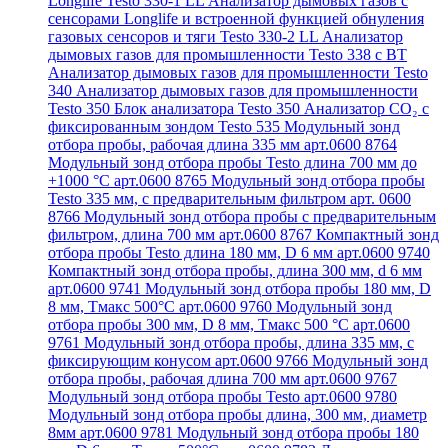
Longlife Testo 330-1 LL
Анализатор дымовых газов с
сенсорами Longlife и встроенной функцией обнуления
газовых сенсоров и тяги Testo 330-2 LL
Анализатор
дымовых газов для промышленности Testo 338 с BT
Анализатор дымовых газов для промышленности Testo
340
Анализатор дымовых газов для промышленности
Testo 350
Блок анализатора Testo 350
Анализатор СО₂ с
фиксированным зондом Testo 535
Модульный зонд
отбора пробы, рабочая длина 335 мм арт.0600 8764
Модульный зонд отбора пробы Testo длина 700 мм до
+1000 °С арт.0600 8765
Модульный зонд отбора пробы
Testo 335 мм, с предварительным фильтром арт. 0600
8766
Модульный зонд отбора пробы с предварительным
фильтром, длина 700 мм арт.0600 8767
Компактный зонд
отбора пробы Testo длина 180 мм, D 6 мм арт.0600 9740
Компактный зонд отбора пробы, длина 300 мм, d 6 мм
арт.0600 9741
Модульный зонд отбора пробы 180 мм, D
8 мм, Tмакс 500°С арт.0600 9760
Модульный зонд
отбора пробы 300 мм, D 8 мм, Tмакс 500 °C арт.0600
9761
Модульный зонд отбора пробы, длина 335 мм, с
фиксирующим конусом арт.0600 9766
Модульный зонд
отбора пробы, рабочая длина 700 мм арт.0600 9767
Модульный зонд отбора пробы Testo арт.0600 9780
Модульный зонд отбора пробы длина, 300 мм, диаметр
8мм арт.0600 9781
Модульный зонд отбора пробы 180