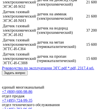
электрохимический
21 600
(электрохимический)
ЭГЭС-И-SO2
Датчик газовый
датчик на аммиак
электрохимический
21 600
(электрохимический)
ЭГЭС-И-NH3
Датчик газовый
датчик на водород
электрохимический
37 200
(электрохимический)
ЭГЭС-И-H2
Датчик газовый
датчик на метан
электрохимический
15 600
(термокаталитический)
ЭГТС-И-CH4
Датчик газовый
датчик на пропан
электрохимический
15 600
(термокаталитический)
ЭГТС-И-C3H8
Руководство по эксплуатации ЭГС.pdf
*.pdf, 2317.4 кб.
Задать вопрос
единый многоканальный
+7 (800) 600-98-86
отдел продаж
+7 (495) 724-99-35
отдел технического обслуживания