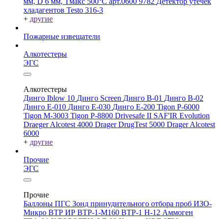
мм, D 6 мм, Tмакс 500°С арт.0600 9782
Детектор утечек
хладагентов Testo 316-3
+
другие
Пожарные извещатели
Алкотестеры
ЭГС
Алкотестеры
Динго Iblow 10
Динго Screen
Динго В-01
Динго В-02
Динго Е-010
Динго Е-030
Динго Е-200
Tigon P-6000
Tigon M-3003
Tigon P-8800
Drivesafe II
SAF'IR Evolution
Draeger Alcotest 4000
Drager DrugTest 5000
Drager Alcotest
6000
+
другие
Прочие
ЭГС
Прочие
Баллоны ПГС
Зонд принудительного отбора проб
ИЗО-
Микро
ВТР
ИР
ВТР-1-М160
ВТР-1
Н-12
Аммоген