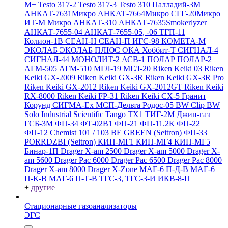
M+
Testo 317-2
Testo 317-3
Testo 310
Палладий-3М
АНКАТ-7631Микро
АНКАТ-7664Микро
СГГ-20Микро
ИТ-М Микро
АНКАТ-310
АНКАТ-7635Smokerlyzer
АНКАТ-7655-04
АНКАТ-7655-05, -06
ТГП-11
Колион-1В
СЕАН-Н
СЕАН-П
ИГС-98
КОМЕТА-М
ЭКОЛАБ
ЭКОЛАБ ПЛЮС
ОКА
Хоббит-Т
СИГНАЛ-4
СИГНАЛ-44
МОНОЛИТ-2
АСВ-1
ПОЛАР
ПОЛАР-2
АГМ-505
АГМ-510
МГЛ-19
МГЛ-20
Riken Keiki 03
Riken
Keiki GX-2009
Riken Keiki GX-3R
Riken Keiki GX-3R Pro
Riken Keiki GX-2012
Riken Keiki GX-2012GT
Riken Keiki
RX-8000
Riken Keiki FP-31
Riken Keiki CX-5
Гранит
Корунд
СИГМА-Ех
МСП-Дельта
Родос-05
BW Clip
BW
Solo
Industrial Scientific Tango TX1
ТИГ-2М
Джин-газ
ГСБ-3М
ФП-34
ФТ-02В1
ФП-21
ФП-11.2К
ФП-22
ФП-12
Chemist 101 / 103 BE GREEN (Seitron)
ФП-33
PORRDZBI (Seitron)
КИП-МГ1
КИП-МГ4
КИП-МГ5
Бинар-1П
Drager X-am 2500
Drager X-am 5000
Drager X-
am 5600
Drager Pac 6000
Drager Pac 6500
Drager Pac 8000
Drager X-am 8000
Drager X-Zone
МАГ-6 П-Д-В
МАГ-6
П-К-В
МАГ-6 П-Т-В
ТГС-3, ТГС-3-И
ИКВ-8-П
+
другие
Стационарные газоанализаторы
ЭГС