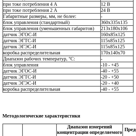
при токе потребления 4 А
12 В
при токе потребления 2 А
24 В
Габаритные размеры, мм, не более:
-
блок управления (стандартный)
360х335х135
блок управления (уменьшенных габаритов)
213х180х106
датчик ЭГОС-И
160х85х125
датчик ЭГТС-И
115х85х125
датчик ЭГЭС-И
115х85х125
коробка распределительная
170х140х70
Диапазон рабочих температур, °С:
-
блок управления
-10 - +45
датчик ЭГОС-И
-40 - +55
датчик ЭГТС-И
-20 - +50
датчик ЭГЭС-И
-20 - +40
коробка распределительная
-40 - +55
Методологические характеристики
Диапазон измерений
Пред
концентрации определяемого