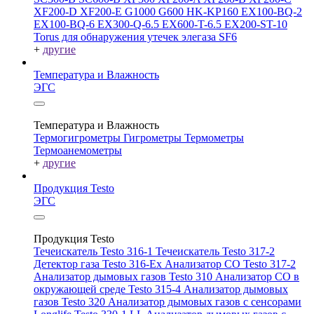
XF200-D
XF200-E
G1000
G600
HK-KP160
EX100-BQ-2
EX100-BQ-6
EX300-Q-6.5
EX600-T-6.5
EX200-ST-10
Torus для обнаружения утечек элегаза SF6
+
другие
Температура и Влажность
ЭГС
Температура и Влажность
Термогигрометры
Гигрометры
Термометры
Термоанемометры
+
другие
Продукция Testo
ЭГС
Продукция Testo
Течеискатель Testo 316-1
Течеискатель Testo 317-2
Детектор газа Testo 316-Ex
Анализатор CO Testo 317-2
Анализатор дымовых газов Testo 310
Анализатор CO в
окружающей среде Testo 315-4
Анализатор дымовых
газов Testo 320
Анализатор дымовых газов с сенсорами