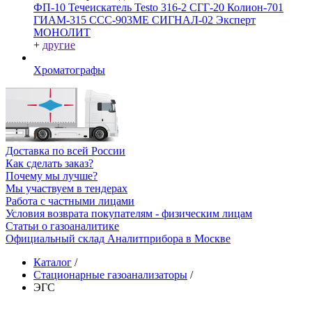
ФП-10
Течеискатель Testo 316-2
СГГ-20
Колион-701
ГИАМ-315
ССС-903МЕ
СИГНАЛ-02
Эксперт
МОНОЛИТ
+
другие
Хроматографы
Доставка по всей России
Как сделать заказ?
Почему мы лучше?
Мы участвуем в тендерах
Работа с частными лицами
Условия возврата покупателям - физическим лицам
Статьи о газоаналитике
Официальный склад Аналитприбора в Москве
Каталог
/
Стационарные газоанализаторы
/
ЭГС