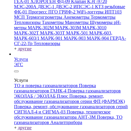
ГЕА-01
ХЛОРОГЕН
ФД-09
Клапан КЭГ-9720
МЭС-200А
ДВЭС-1
ДВЭС-2
ИПСЭС-1
КТЗ резьбовые
ФК-01 Прогресс
ПГО
ГРИФ-2
WiFi-логгеры
ИПТ103
МСП
Термогигрометры
Анемометры
Термометры
Тепловизоры
Тахометры
Манометры
Шумомеры
pH-
метры
МАРК-302М
МАРК-303М
МАРК-3010
МАРК-302Т
МАРК-303Т
МАРК-501
МАРК-603,
МАРК-603/1
МАРК-901
МАРК-903
МАРК-904
ГЕРДА-
СГ-22-Тр
Тепловизоры
+
другие
Услуги
ЭГС
Услуги
ТО и поверка газоанализаторов
Поверка
газоанализаторов ГАНК-4
Поверка газоанализаторов
ЭКОЛАБ / ЭКОЛАБ Плюс
Поверка, ремонт,
обслуживание газоанализаторов серии ФП (ФАРМЭК)
Поверка, ремонт, обслуживание газоанализаторов серий
СИГНАЛ-4 и СИГМА-03
Поверка, техническое
обслуживание газоанализатора АНТ-3М
Поверка, ТО
газоанализаторов Аналитприбора
+
другие