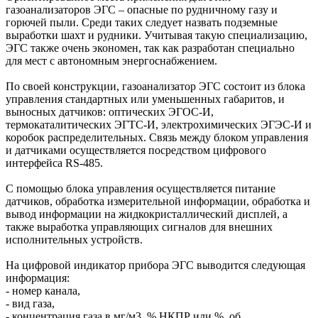
газоанализаторов ЭГС – опасные по рудничному газу и
горючей пыли. Среди таких следует назвать подземные
выработки шахт и рудники. Учитывая такую специализацию,
ЭГС также очень экономен, так как разработан специально
для мест с автономным энергоснабжением.
По своей конструкции, газоанализатор ЭГС состоит из блока
управления стандартных или уменьшенных габаритов, и
выносных датчиков: оптических ЭГОС-И,
термокаталитических ЭГТС-И, электрохимических ЭГЭС-И и
коробок распределительных. Связь между блоком управления
и датчиками осуществляется посредством цифрового
интерфейса RS-485.
С помощью блока управления осуществляется питание
датчиков, обработка измерительной информации, обработка и
вывод информации на жидкокристаллический дисплей, а
также выработка управляющих сигналов для внешних
исполнительных устройств.
На цифровой индикатор прибора ЭГС выводится следующая
информация:
- номер канала,
- вид газа,
- концентрация газа в мг/м3, % НКПР или %, об.,