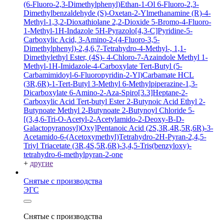
(6-Fluoro-2,3-Dimethylphenyl)Ethan-1-Ol
6-Fluoro-2,3-
Dimethylbenzaldehyde
(S)-Oxetan-2-Ylmethanamine
(R)-4-
Methyl-1,3,2-Dioxathiolane 2,2-Dioxide
5-Bromo-4-Fluoro-
1-Methyl-1H-Indazole
5H-Pyrazolo[4,3-C]Pyridine-5-
Carboxylic Acid, 3-Amino-2-(4-Fluoro-3,5-
Dimethylphenyl)-2,4,6,7-Tetrahydro-4-Methyl-, 1,1-
Dimethylethyl Ester, (4S)-
4-Chloro-7-Azaindole
Methyl 1-
Methyl-1H-Imidazole-4-Carboxylate
Tert-Butyl (5-
Carbamimidoyl-6-Fluoropyridin-2-Yl)Carbamate HCL
(3R,6R)-1-Tert-Butyl 3-Methyl 6-Methylpiperazine-1,3-
Dicarboxylate
6-Amino-2-Aza-Spiro[3.3]Heptane-2-
Carboxylic Acid Tert-butyl Ester
2-Butynoic Acid
Ethyl 2-
Butynoate
Methyl 2-Butynoate
2-Butynoyl Chloride
5-
[(3,4,6-Tri-O-Acetyl-2-Acetylamido-2-Deoxy-B-D-
Galactopyranosyl)Oxy]Pentanoic Acid
(2S,3R,4R,5R,6R)-3-
Acetamido-6-(Acetoxymethyl)Tetrahydro-2H-Pyran-2,4,5-
Triyl Triacetate
(3R,4S,5R,6R)-3,4,5-Tris(benzyloxy)-
tetrahydro-6-methylpyran-2-one
+
другие
Снятые с производства
ЭГС
Снятые с производства