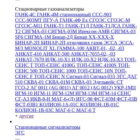
Стационарные газоанализаторы
ГАНК-4С
ГАНК-4М стационарный
ССС-903
ССС-903МТ
ПГУ-А
ГАНК-4Ф Ex
СГОЭС
СГОЭС-М
СГОЭС-М11
ГАНК-Т1
ГАНК-Т1Д
ГАНК-Т1ДСА
ГАНК-
Т2
СИГМА-03
СИГМА-03М
Ирексон-АМВ
СИГМА-03
SF6
СИГМА-1М
Бинар-2Д
Бинар ХХ-ХХХ-Х
БИНАР-2П
БИНАР-2П отходящих газов
ЭССА
ЭССА-
М/3
MONOLIT XL
ГАММА-100
АКВТ-01, -02, -03
АНКАТ-410
АНКАТ-500
АНКАТ-7655-02, -03
АНКАТ-7670
ИДК-10-Х1
ИДК-10-Х2
ИДК-10-Х3
ТОП-
СЕНС Т
ТОП-СЕНС 4100G
ТОП-СЕНС 4100S
ТОП-
СЕНС 500
ТОП-СЕНС 1000
ТОП-СЕНС 10N
ТОП-
СЕНС F
ТОП-СЕНС N
Сигнал-03
Сигнал-033
ЭГС
ДАГ
510
СКВА-01
СКВА-01М
СКВА-03
Эдельвейс СТ
ГСО-2
АГ 0011 (AG 0011)
АГ 0012 (AG 0012)
УКР-1МЦ
ИГМ-10
ИГМ-11
ИГМ-12М
ИГМ-13М
ИГМ-14
СЕНС
СГ-А3
ИКВ-8-Н
МАГ-6-(Д)
ИГС-98
ФСТ-03М
ФСТ-03В
ФСТ-03В1
КОЛИОН-1А-01С
КОЛИОН-1В-01С
КОЛИОН-1В-03С
МАГ-6 С
МАГ-6 Т
+
другие
Стационарные сигнализаторы
ЭГС