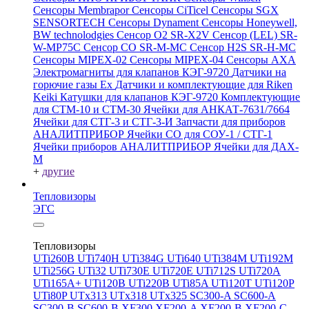
Сенсоры Membrapor
Сенсоры CiTicel
Сенсоры SGX
SENSORTECH
Сенсоры Dynament
Сенсоры Honeywell,
BW technolodgies
Сенсор O2 SR-X2V
Сенсор (LEL) SR-
W-MP75C
Сенсор CO SR-M-MC
Сенсор H2S SR-H-MC
Сенсоры MIPEX-02
Сенсоры MIPEX-04
Сенсоры АХА
Электромагниты для клапанов КЭГ-9720
Датчики на
горючие газы Ex
Датчики и комплектующие для Riken
Keiki
Катушки для клапанов КЭГ-9720
Комплектующие
для СТМ-10 и СТМ-30
Ячейки для АНКАТ-7631/7664
Ячейки для СТГ-3 и СТГ-3-И
Запчасти для приборов
АНАЛИТПРИБОР
Ячейки CO для СОУ-1 / СТГ-1
Ячейки приборов АНАЛИТПРИБОР
Ячейки для ДАХ-
М
+
другие
Тепловизоры
ЭГС
Тепловизоры
UTi260В
UTi740H
UTi384G
UTi640
UTi384M
UTi192M
UTi256G
UTi32
UTi730E
UTi720E
UTi712S
UTi720A
UTi165A+
UTi120B
UTi220B
UTi85A
UTi120T
UTi120P
UTi80P
UTx313
UTx318
UTx325
SC300-A
SC600-A
SC300-B
SC600-B
XF300
XF200-A
XF200-B
XF200-C