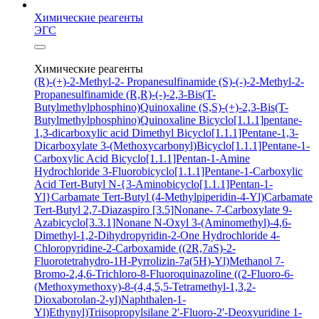
Химические реагенты
ЭГС
Химические реагенты
(R)-(+)-2-Methyl-2- Propanesulfinamide
(S)-(-)-2-Methyl-2-
Propanesulfinamide
(R,R)-(-)-2,3-Bis(T-
Butylmethylphosphino)Quinoxaline
(S,S)-(+)-2,3-Bis(T-
Butylmethylphosphino)Quinoxaline
Bicyclo[1.1.1]pentane-
1,3-dicarboxylic acid
Dimethyl Bicyclo[1.1.1]Pentane-1,3-
Dicarboxylate
3-(Methoxycarbonyl)Bicyclo[1.1.1]Pentane-1-
Carboxylic Acid
Bicyclo[1.1.1]Pentan-1-Amine
Hydrochloride
3-Fluorobicyclo[1.1.1]Pentane-1-Carboxylic
Acid
Tert-Butyl N-{3-Aminobicyclo[1.1.1]Pentan-1-
Yl}Carbamate
Tert-Butyl (4-Methylpiperidin-4-Yl)Carbamate
Tert-Butyl 2,7-Diazaspiro [3.5]Nonane- 7-Carboxylate
9-
Azabicyclo[3.3.1]Nonane N-Oxyl
3-(Aminomethyl)-4,6-
Dimethyl-1,2-Dihydropyridin-2-One Hydrochloride
4-
Chloropyridine-2-Carboxamide
((2R,7aS)-2-
Fluorotetrahydro-1H-Pyrrolizin-7a(5H)-Yl)Methanol
7-
Bromo-2,4,6-Trichloro-8-Fluoroquinazoline
((2-Fluoro-6-
(Methoxymethoxy)-8-(4,4,5,5-Tetramethyl-1,3,2-
Dioxaborolan-2-yl)Naphthalen-1-
Yl)Ethynyl)Triisopropylsilane
2'-Fluoro-2'-Deoxyuridine
1-