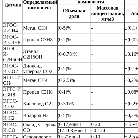
компонента
Определяемый
Датчик
компонент
Массовая
Объемная
концентрация,
Аб
доля
мг/м3
ЭГОС-
Метан СН4
(0-5)%
-
±(0,1
И-СН4
ЭГОС-
Пропан С3Н8
(0-2)%
-
±(0,0
И-С3Н8
ЭГОС-
Этанол
И-
(0-0,78)%
-
±0,16
С2Н5ОН
С2Н5ОН
ЭГОС-
Диоксид
(0-5)%
-
±(0,1
И-СО2
углерода СО2
ЭГТС-И-
Метан СН4
(0-2,5)%
-
±0,2%
СН4
ЭГТС-И-
Пропан С3Н8
(0-1)%
-
±0,08
С3Н8
ЭГЭС-
Кислород О2
(0-30)%
-
±(0,2
И-О2
ЭГЭС-
Водород Н2
(0-5)%
-
±0,2%
И-Н2
(0-17)млн-1
0-20
± 5 мг
ЭГЭС-
Оксид углерода
И-СО
СО
(17-103)млн-1
20-120
-
(0-;7)млн-1
0-10
± 2,5 
ЭГЭС-
Сероводород