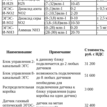
И-Н2S
Н2S
(7-;32)млн-1
10-45
-
(0-;1)млн-1
0-2
± 0,5 
ЭГЭС-
Диоксид азота
И-NO2
NO2
(1-;10,5)млн-1
2-20
-
(0-;3,8) млн-1
0-10
± 2,5 
ЭГЭС-
Диоксид серы
И-SO2
SO2
(3,8-;18,8)млн-1
10-50
-
(0-;28) млн-1
0-20
± 5 мг
ЭГЭС-
Аммиак NН3
И-NН3
(28-;99) млн-1
20-70
-
Стоимость,
Наименование
Примечание
руб. с НДС
к данному блоку
Блок управления 2-
подключается до 2 любых
31 200
канальный ЭГС
датчиков
Блок управления 8-
возможность подключения
51 600
канальный ЭГС
до 8 любых датчиков
необходима для
Распределительная
подключения датчика к
3 000
коробка
блоку управления (одна
коробка на один датчик)
Датчик газовый
датчик на метан
оптический ЭГОС-
32 400