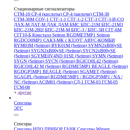
Стационарные сигнализаторы
СТМ-10
СР-4 (кислоты)
СР-4 (щелочи)
СТМ-30
СТМ-30М
СОУ-1
СТГ-1-1
СТГ-1-2
СТГ-3
СТГ-3-И-CO
ДАХ-М
ДАТ-М
ДАК
ДАМ
БМС
БПС-21М
БПС-21М3
БПС-21М-2ВЦ
БПС-21М-М
БПС-3 / БПС-3И
СГГ-6М
СГГ10-Б
Кристалл
Seitron RGDMETMP1
Seitron
RGDCO0MP1
САКЗ-МК с КЗЭУГ
АВУС-КОМБИ
RYM03M (Seitron)
RYK01M (Seitron)
SYMN2хB00ySE
(Seitron)
SYGN2xB00ySE (Seitron)
SYCN2xB00ySE
(Seitron)
SGYME0V4ND 01SE (Seitron)
SYMN (Seitron)
SYGN (Seitron)
SYCN (Seitron)
RGICO0L42 (Seitron)
RGICO0L42 M (Seitron)
RGDME5MP1 BEAGLE (Seitron)
RGDGP5MP1 BEAGLE (Seitron)
SGAMET (Seitron)
SGAGPL (Seitron)
RGDME5MP1 / RGDGP5MP1 / NA /
NC (Seitron)
ACIM01 (Seitron)
СД-1
ГСМ-03
ГСМ-05
ГСМ-08
+
другие
Сенсоры
ЭГС
Сенсоры
Сенсоры НПО ПРИБОР ГАНК
Сенсоры Winsen