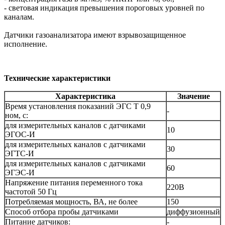
- световая индикация превышения пороговых уровней по
каналам.
Датчики газоанализатора имеют взрывозащищенное
исполнение.
Технические характеристики
Характеристика
Значение
Время установления показаний ЭГС Т 0,9
-
ном, с:
для измерительных каналов с датчиками
10
ЭГОС-И
для измерительных каналов с датчиками
30
ЭГТС-И
для измерительных каналов с датчиками
60
ЭГЭС-И
Напряжение питания переменного тока
220В
частотой 50 Гц
Потребляемая мощность, ВА, не более
150
Способ отбора пробы датчиками
диффузионный
Питание датчиков:
-