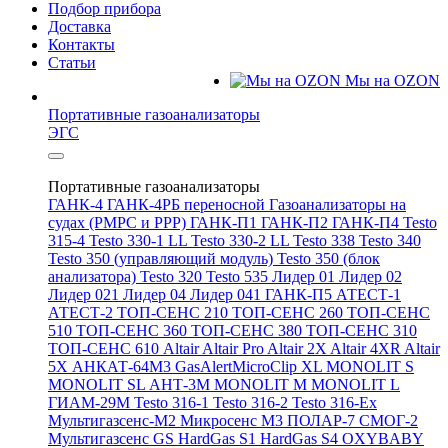
Подбор прибора
Доставка
Контакты
Статьи
Мы на OZON
Портативные газоанализаторы
ЭГС
Портативные газоанализаторы
ГАНК-4
ГАНК-4РБ переносной
Газоанализаторы на
судах (РМРС и РРР)
ГАНК-П1
ГАНК-П2
ГАНК-П4
Testo
315-4
Testo 330-1 LL
Testo 330-2 LL
Testo 338
Testo 340
Testo 350 (управляющий модуль)
Testo 350 (блок
анализатора)
Testo 320
Testo 535
Лидер 01
Лидер 02
Лидер 021
Лидер 04
Лидер 041
ГАНК-П5
АТЕСТ-1
АТЕСТ-2
ТОП-СЕНС 210
ТОП-СЕНС 260
ТОП-СЕНС
510
ТОП-СЕНС 360
ТОП-СЕНС 380
ТОП-СЕНС 310
ТОП-СЕНС 610
Altair
Altair Pro
Altair 2X
Altair 4XR
Altair
5X
АНКАТ-64М3
GasAlertMicroClip XL
MONOLIT S
MONOLIT SL
АНТ-3М
MONOLIT M
MONOLIT L
ГИАМ-29М
Testo 316-1
Testo 316-2
Testo 316-Ex
Мультигазсенс-М2
Микросенс М3
ПОЛАР-7
СМОГ-2
Мультигазсенс GS
HardGas S1
HardGas S4
OXYBABY