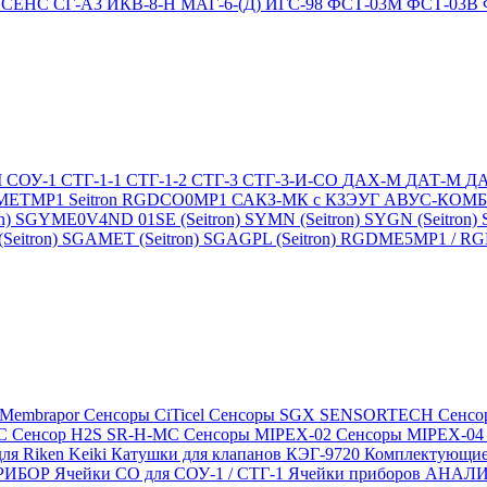
4
СЕНС СГ-А3
ИКВ-8-Н
МАГ-6-(Д)
ИГС-98
ФСТ-03М
ФСТ-03В
М
СОУ-1
СТГ-1-1
СТГ-1-2
СТГ-3
СТГ-3-И-CO
ДАХ-М
ДАТ-М
Д
DMETMP1
Seitron RGDCO0MP1
САКЗ-МК с КЗЭУГ
АВУС-КОМ
n)
SGYME0V4ND 01SE (Seitron)
SYMN (Seitron)
SYGN (Seitron)
eitron)
SGAMET (Seitron)
SGAGPL (Seitron)
RGDME5MP1 / RGDG
 Membrapor
Сенсоры CiTicel
Сенсоры SGX SENSORTECH
Сенсо
MC
Сенсор H2S SR-H-MC
Сенсоры MIPEX-02
Сенсоры MIPEX-0
ля Riken Keiki
Катушки для клапанов КЭГ-9720
Комплектующие
ПРИБОР
Ячейки CO для СОУ-1 / СТГ-1
Ячейки приборов АНА