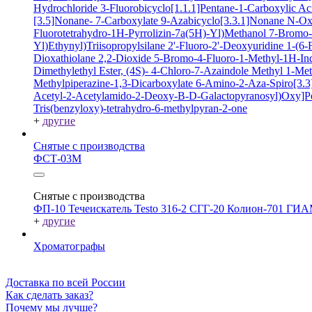
Hydrochloride
3-Fluorobicyclo[1.1.1]Pentane-1-Carboxylic A
[3.5]Nonane- 7-Carboxylate
9-Azabicyclo[3.3.1]Nonane N-O
Fluorotetrahydro-1H-Pyrrolizin-7a(5H)-Yl)Methanol
7-Bromo-2
Yl)Ethynyl)Triisopropylsilane
2'-Fluoro-2'-Deoxyuridine
1-(6-
Dioxathiolane 2,2-Dioxide
5-Bromo-4-Fluoro-1-Methyl-1H-In
Dimethylethyl Ester, (4S)-
4-Chloro-7-Azaindole
Methyl 1-Met
Methylpiperazine-1,3-Dicarboxylate
6-Amino-2-Aza-Spiro[3.3]
Acetyl-2-Acetylamido-2-Deoxy-B-D-Galactopyranosyl)Oxy]P
Tris(benzyloxy)-tetrahydro-6-methylpyran-2-one
+
другие
Снятые с производства
ФСТ-03М
Снятые с производства
ФП-10
Течеискатель Testo 316-2
СГГ-20
Колион-701
ГИА
+
другие
Хроматографы
Доставка по всей России
Как сделать заказ?
Почему мы лучше?