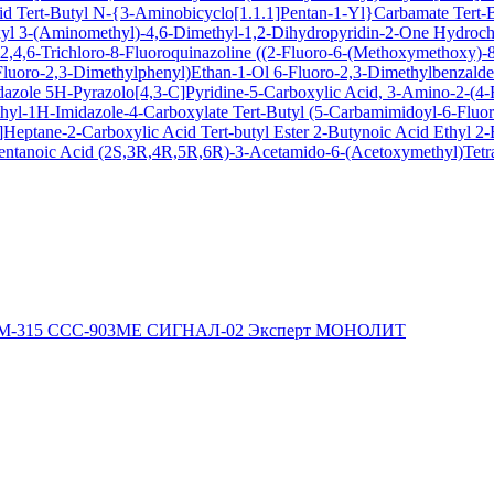
cid
Tert-Butyl N-{3-Aminobicyclo[1.1.1]Pentan-1-Yl}Carbamate
Tert-
xyl
3-(Aminomethyl)-4,6-Dimethyl-1,2-Dihydropyridin-2-One Hydroch
,4,6-Trichloro-8-Fluoroquinazoline
((2-Fluoro-6-(Methoxymethoxy)-8-
Fluoro-2,3-Dimethylphenyl)Ethan-1-Ol
6-Fluoro-2,3-Dimethylbenzald
dazole
5H-Pyrazolo[4,3-C]Pyridine-5-Carboxylic Acid, 3-Amino-2-(4-F
hyl-1H-Imidazole-4-Carboxylate
Tert-Butyl (5-Carbamimidoyl-6-Flu
Heptane-2-Carboxylic Acid Tert-butyl Ester
2-Butynoic Acid
Ethyl 2
entanoic Acid
(2S,3R,4R,5R,6R)-3-Acetamido-6-(Acetoxymethyl)Tetra
М-315
ССС-903МЕ
СИГНАЛ-02
Эксперт
МОНОЛИТ