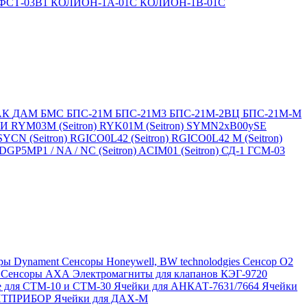
ФСТ-03В1
КОЛИОН-1А-01С
КОЛИОН-1В-01С
АК
ДАМ
БМС
БПС-21М
БПС-21М3
БПС-21М-2ВЦ
БПС-21М-М
БИ
RYM03M (Seitron)
RYK01M (Seitron)
SYMN2хB00ySE
SYCN (Seitron)
RGICO0L42 (Seitron)
RGICO0L42 M (Seitron)
P5MP1 / NA / NC (Seitron)
ACIM01 (Seitron)
СД-1
ГСМ-03
ры Dynament
Сенсоры Honeywell, BW technolodgies
Сенсор O2
4
Сенсоры АХА
Электромагниты для клапанов КЭГ-9720
 для СТМ-10 и СТМ-30
Ячейки для АНКАТ-7631/7664
Ячейки
ЛИТПРИБОР
Ячейки для ДАХ-М