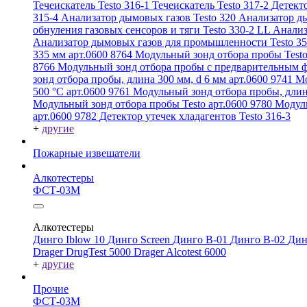
Течеискатель Testo 316-1
Течеискатель Testo 317-2
Детекто
315-4
Анализатор дымовых газов Testo 320
Анализатор ды
обнуления газовых сенсоров и тяги Testo 330-2 LL
Анализ
Анализатор дымовых газов для промышленности Testo 3
335 мм арт.0600 8764
Модульный зонд отбора пробы Testo
8766
Модульный зонд отбора пробы с предварительным ф
зонд отбора пробы, длина 300 мм, d 6 мм арт.0600 9741
Мо
500 °C арт.0600 9761
Модульный зонд отбора пробы, длин
Модульный зонд отбора пробы Testo арт.0600 9780
Модуль
арт.0600 9782
Детектор утечек хладагентов Testo 316-3
+
другие
Пожарные извещатели
Алкотестеры
ФСТ-03М
Алкотестеры
Динго Iblow 10
Динго Screen
Динго В-01
Динго В-02
Дин
Drager DrugTest 5000
Drager Alcotest 6000
+
другие
Прочие
ФСТ-03М