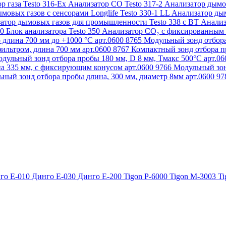
р газа Testo 316-Ex
Анализатор CO Testo 317-2
Анализатор дымов
мовых газов с сенсорами Longlife Testo 330-1 LL
Анализатор дым
атор дымовых газов для промышленности Testo 338 с BT
Анализ
50
Блок анализатора Testo 350
Анализатор СО₂ с фиксированным 
 длина 700 мм до +1000 °С арт.0600 8765
Модульный зонд отбора
ильтром, длина 700 мм арт.0600 8767
Компактный зонд отбора пр
дульный зонд отбора пробы 180 мм, D 8 мм, Tмакс 500°С арт.0
а 335 мм, с фиксирующим конусом арт.0600 9766
Модульный зон
ный зонд отбора пробы длина, 300 мм, диаметр 8мм арт.0600 9
го Е-010
Динго Е-030
Динго Е-200
Tigon P-6000
Tigon M-3003
Ti