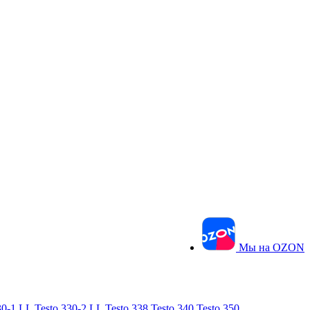
Мы на OZON
30-1 LL
Testo 330-2 LL
Testo 338
Testo 340
Testo 350