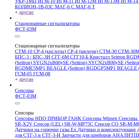
УКР-1МЦ
ИГМ-10
ИГМ-11
ИГМ-12М
ИГМ-13М
ИГМ-1
КОЛИОН-1В-03С
МАГ-6 С
МАГ-6 Т
+
другие
Стационарные сигнализаторы
ФСТ-03М
Стационарные сигнализаторы
СТМ-10
СР-4 (кислоты)
СР-4 (щелочи)
СТМ-30
СТМ-30
БПС-3 / БПС-3И
СГГ-6М
СГГ10-Б
Кристалл
Seitron RG
(Seitron)
SYGN2xB00ySE (Seitron)
SYCN2xB00ySE (Seitro
RGDME5MP1 BEAGLE (Seitron)
RGDGP5MP1 BEAGLE (S
ГСМ-05
ГСМ-08
+
другие
Сенсоры
ФСТ-03М
Сенсоры
Сенсоры НПО ПРИБОР ГАНК
Сенсоры Winsen
Сенсоры
SR-X2V
Сенсор (LEL) SR-W-MP75C
Сенсор CO SR-M-
Датчики на горючие газы Ex
Датчики и комплектующие д
для СТГ-3 и СТГ-3-И
Запчасти для приборов АНАЛИТ