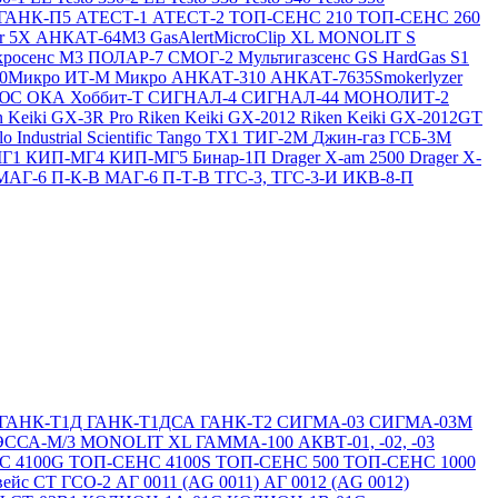
ГАНК-П5
АТЕСТ-1
АТЕСТ-2
ТОП-СЕНС 210
ТОП-СЕНС 260
ir 5X
АНКАТ-64М3
GasAlertMicroClip XL
MONOLIT S
росенс М3
ПОЛАР-7
СМОГ-2
Мультигазсенс GS
HardGas S1
20Микро
ИТ-М Микро
АНКАТ-310
АНКАТ-7635Smokerlyzer
ЛЮС
ОКА
Хоббит-Т
СИГНАЛ-4
СИГНАЛ-44
МОНОЛИТ-2
n Keiki GX-3R Pro
Riken Keiki GX-2012
Riken Keiki GX-2012GT
lo
Industrial Scientific Tango TX1
ТИГ-2М
Джин-газ ГСБ-3М
МГ1
КИП-МГ4
КИП-МГ5
Бинар-1П
Drager X-am 2500
Drager X-
МАГ-6 П-К-В
МАГ-6 П-Т-В
ТГС-3, ТГС-3-И
ИКВ-8-П
ГАНК-Т1Д
ГАНК-Т1ДСА
ГАНК-Т2
СИГМА-03
СИГМА-03М
ЭССА-М/3
MONOLIT XL
ГАММА-100
АКВТ-01, -02, -03
С 4100G
ТОП-СЕНС 4100S
ТОП-СЕНС 500
ТОП-СЕНС 1000
вейс СТ
ГСО-2
АГ 0011 (AG 0011)
АГ 0012 (AG 0012)