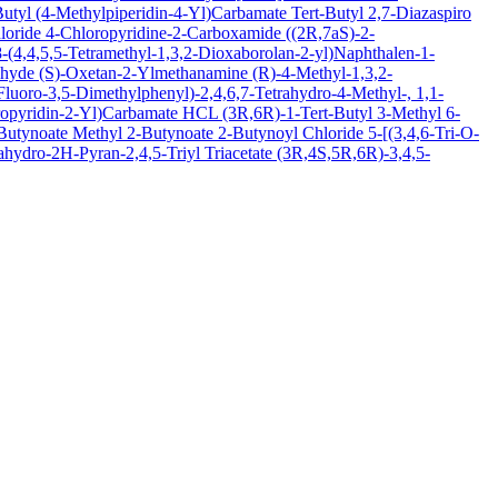
Butyl (4-Methylpiperidin-4-Yl)Carbamate
Tert-Butyl 2,7-Diazaspiro
loride
4-Chloropyridine-2-Carboxamide
((2R,7aS)-2-
(4,4,5,5-Tetramethyl-1,3,2-Dioxaborolan-2-yl)Naphthalen-1-
ehyde
(S)-Oxetan-2-Ylmethanamine
(R)-4-Methyl-1,3,2-
luoro-3,5-Dimethylphenyl)-2,4,6,7-Tetrahydro-4-Methyl-, 1,1-
oropyridin-2-Yl)Carbamate HCL
(3R,6R)-1-Tert-Butyl 3-Methyl 6-
-Butynoate
Methyl 2-Butynoate
2-Butynoyl Chloride
5-[(3,4,6-Tri-O-
hydro-2H-Pyran-2,4,5-Triyl Triacetate
(3R,4S,5R,6R)-3,4,5-