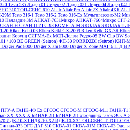
 320
Testo 535
Лидер 01
Лидер 02
Лидер 021
Лидер 04
Лидер 041
ЕНС 310
ТОП-СЕНС 610
Altair
Altair Pro
Altair 2X
Altair 4XR
Alta
-29М
Testo 316-1
Testo 316-2
Testo 316-Ex
Мультигазсенс-М2
Мик
310
Палладий-3М
АНКАТ-7631Микро
АНКАТ-7664Микро
СГГ-
СЕАН-Н
СЕАН-П
ИГС-98
КОМЕТА-М
ЭКОЛАБ
ЭКОЛАБ П
Л-20
Riken Keiki 03
Riken Keiki GX-2009
Riken Keiki GX-3R
Rike
ранит
Корунд
СИГМА-Ех
МСП-Дельта
Родос-05
BW Clip
BW So
101 / 103 BE GREEN (Seitron)
ФП-33
PORRDZBI (Seitron)
КИП-
0
Drager Pac 8000
Drager X-am 8000
Drager X-Zone
МАГ-6 П-Д-В
Т
ПГУ-А
ГАНК-4Ф Ex
СГОЭС
СГОЭС-М
СГОЭС-М11
ГАНК-Т1
нар ХХ-ХХХ-Х
БИНАР-2П
БИНАР-2П отходящих газов
ЭССА
670
ИДК-10-Х1
ИДК-10-Х2
ИДК-10-Х3
ТОП-СЕНС Т
ТОП-СЕН
Сигнал-033
ЭГС
ДАГ 510
СКВА-01
СКВА-01М
СКВА-03
Эдель