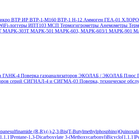
икро
ВТР
ИР
ВТР-1-М160
ВТР-1
Н-12
Аммоген
ГЕА-01
ХЛОР
WiFi-логгеры
ИПТ103 МСП
Термогигрометры
Анемометры
Тер
Т
МАРК-303Т
МАРК-501
МАРК-603, МАРК-603/1
МАРК-901
М
ов ГАНК-4
Поверка газоанализаторов ЭКОЛАБ / ЭКОЛАБ Плюс
заторов серий СИГНАЛ-4 и СИГМА-03
Поверка, техническое обс
ropanesulfinamide
(R,R)-(-)-2,3-Bis(T-Butylmethylphosphino)Quinoxal
1.1.1]Pentane-1,3-Dicarboxylate
3-(Methoxycarbonyl)Bicyclo[1.1.1]P