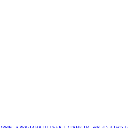
х (РМРС и РРР)
ГАНК-П1
ГАНК-П2
ГАНК-П4
Testo 315-4
Testo 3