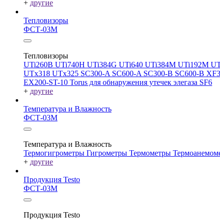
+
другие
Тепловизоры
ФСТ-03М
Тепловизоры
UTi260В
UTi740H
UTi384G
UTi640
UTi384M
UTi192M
UT
UTx318
UTx325
SC300-A
SC600-A
SC300-B
SC600-B
XF
EX200-ST-10
Torus для обнаружения утечек элегаза SF6
+
другие
Температура и Влажность
ФСТ-03М
Температура и Влажность
Термогигрометры
Гигрометры
Термометры
Термоанемом
+
другие
Продукция Testo
ФСТ-03М
Продукция Testo