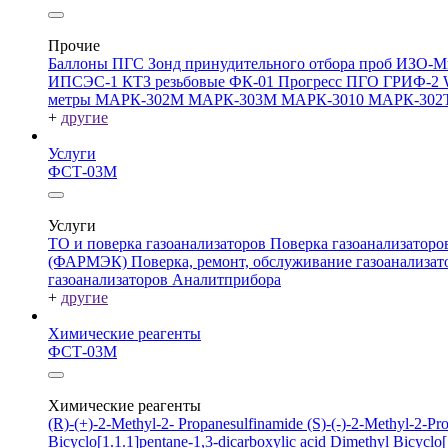
Прочие
Баллоны ПГС
Зонд принудительного отбора проб
ИЗО-М
ИПСЭС-1
КТЗ резьбовые
ФК-01 Прогресс
ПГО
ГРИФ-2
метры
МАРК-302М
МАРК-303М
МАРК-3010
МАРК-302
+
другие
Услуги
ФСТ-03М
Услуги
ТО и поверка газоанализаторов
Поверка газоанализатор
(ФАРМЭК)
Поверка, ремонт, обслуживание газоанали
газоанализаторов Аналитприбора
+
другие
Химические реагенты
ФСТ-03М
Химические реагенты
(R)-(+)-2-Methyl-2- Propanesulfinamide
(S)-(-)-2-Methyl-2-P
Bicyclo[1.1.1]pentane-1,3-dicarboxylic acid
Dimethyl Bicyclo[