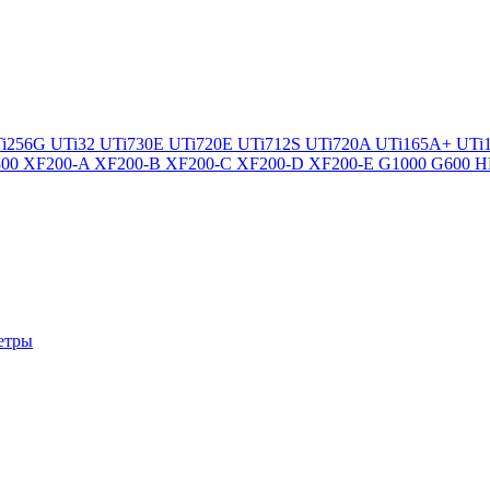
i256G
UTi32
UTi730E
UTi720E
UTi712S
UTi720A
UTi165A+
UTi
300
XF200-A
XF200-B
XF200-C
XF200-D
XF200-E
G1000
G600
H
етры