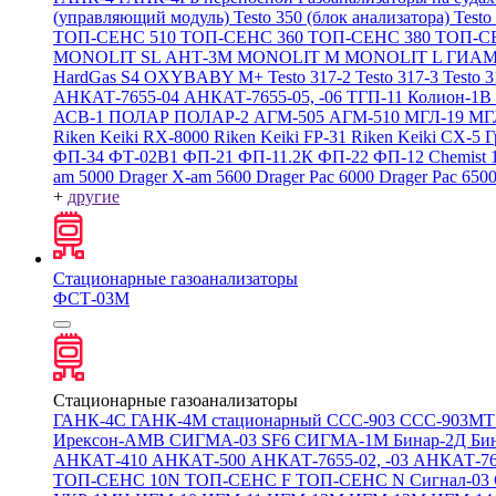
(управляющий модуль)
Testo 350 (блок анализатора)
Testo
ТОП-СЕНС 510
ТОП-СЕНС 360
ТОП-СЕНС 380
ТОП-С
MONOLIT SL
АНТ-3М
MONOLIT M
MONOLIT L
ГИАМ
HardGas S4
OXYBABY M+
Testo 317-2
Testo 317-3
Testo 
АНКАТ-7655-04
АНКАТ-7655-05, -06
ТГП-11
Колион-1В
АСВ-1
ПОЛАР
ПОЛАР-2
АГМ-505
АГМ-510
МГЛ-19
МГ
Riken Keiki RX-8000
Riken Keiki FP-31
Riken Keiki CX-5
Г
ФП-34
ФТ-02В1
ФП-21
ФП-11.2К
ФП-22
ФП-12
Chemist 
am 5000
Drager X-am 5600
Drager Pac 6000
Drager Pac 650
+
другие
Стационарные газоанализаторы
ФСТ-03М
Стационарные газоанализаторы
ГАНК-4С
ГАНК-4М стационарный
ССС-903
ССС-903М
Ирексон-АМВ
СИГМА-03 SF6
СИГМА-1М
Бинар-2Д
Би
АНКАТ-410
АНКАТ-500
АНКАТ-7655-02, -03
АНКАТ-7
ТОП-СЕНС 10N
ТОП-СЕНС F
ТОП-СЕНС N
Сигнал-03