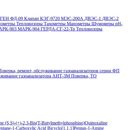
ОГЕН
ФД-09
Клапан КЭГ-9720
МЭС-200А
ДВЭС-1
ДВЭС-2
мометры
Тепловизоры
Тахометры
Манометры
Шумомеры
pH-
АРК-903
МАРК-904
ГЕРДА-СГ-22-Тр
Тепловизоры
Поверка, ремонт, обслуживание газоанализаторов серии ФП
луживание газоанализатора АНТ-3М
Поверка, ТО
ine
(S,S)-(+)-2,3-Bis(T-Butylmethylphosphino)Quinoxaline
entane-1-Carboxylic Acid
Bicyclo[1.1.1]Pentan-1-Amine