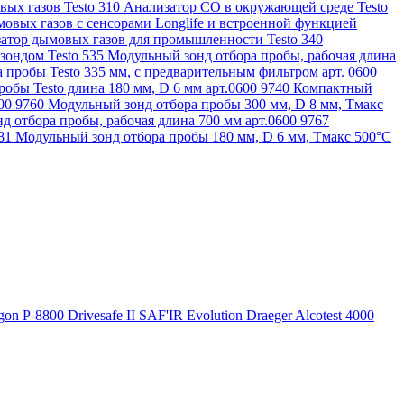
ых газов Testo 310
Анализатор CO в окружающей среде Testo
овых газов с сенсорами Longlife и встроенной функцией
атор дымовых газов для промышленности Testo 340
зондом Testo 535
Модульный зонд отбора пробы, рабочая длина
 пробы Testo 335 мм, с предварительным фильтром арт. 0600
обы Testo длина 180 мм, D 6 мм арт.0600 9740
Компактный
600 9760
Модульный зонд отбора пробы 300 мм, D 8 мм, Tмакс
д отбора пробы, рабочая длина 700 мм арт.0600 9767
781
Модульный зонд отбора пробы 180 мм, D 6 мм, Tмакс 500°С
gon P-8800
Drivesafe II
SAF'IR Evolution
Draeger Alcotest 4000