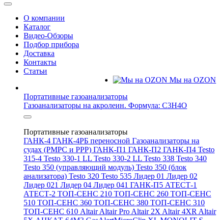
О компании
Каталог
Видео-Обзоры
Подбор прибора
Доставка
Контакты
Статьи
Мы на OZON
Портативные газоанализаторы
Газоанализаторы на акролеин. Формула: C3H4O
Портативные газоанализаторы
ГАНК-4
ГАНК-4РБ переносной
Газоанализаторы на
судах (РМРС и РРР)
ГАНК-П1
ГАНК-П2
ГАНК-П4
Testo
315-4
Testo 330-1 LL
Testo 330-2 LL
Testo 338
Testo 340
Testo 350 (управляющий модуль)
Testo 350 (блок
анализатора)
Testo 320
Testo 535
Лидер 01
Лидер 02
Лидер 021
Лидер 04
Лидер 041
ГАНК-П5
АТЕСТ-1
АТЕСТ-2
ТОП-СЕНС 210
ТОП-СЕНС 260
ТОП-СЕНС
510
ТОП-СЕНС 360
ТОП-СЕНС 380
ТОП-СЕНС 310
ТОП-СЕНС 610
Altair
Altair Pro
Altair 2X
Altair 4XR
Altair