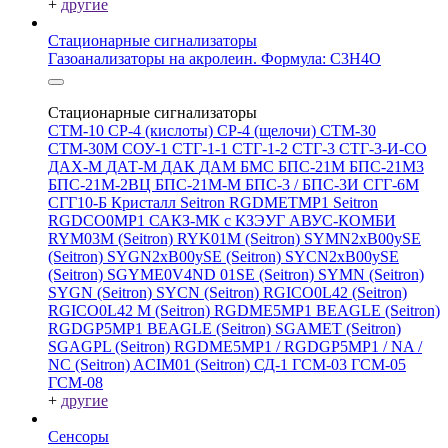
+
другие
Стационарные сигнализаторы
Газоанализаторы на акролеин. Формула: C3H4O
Стационарные сигнализаторы
СТМ-10
СР-4 (кислоты)
СР-4 (щелочи)
СТМ-30
СТМ-30М
СОУ-1
СТГ-1-1
СТГ-1-2
СТГ-3
СТГ-3-И-CO
ДАХ-М
ДАТ-М
ДАК
ДАМ
БМС
БПС-21М
БПС-21М3
БПС-21М-2ВЦ
БПС-21М-М
БПС-3 / БПС-3И
СГГ-6М
СГГ10-Б
Кристалл
Seitron RGDMETMP1
Seitron
RGDCO0MP1
САКЗ-МК с КЗЭУГ
АВУС-КОМБИ
RYM03M (Seitron)
RYK01M (Seitron)
SYMN2хB00ySE
(Seitron)
SYGN2xB00ySE (Seitron)
SYCN2xB00ySE
(Seitron)
SGYME0V4ND 01SE (Seitron)
SYMN (Seitron)
SYGN (Seitron)
SYCN (Seitron)
RGICO0L42 (Seitron)
RGICO0L42 M (Seitron)
RGDME5MP1 BEAGLE (Seitron)
RGDGP5MP1 BEAGLE (Seitron)
SGAMET (Seitron)
SGAGPL (Seitron)
RGDME5MP1 / RGDGP5MP1 / NA /
NC (Seitron)
ACIM01 (Seitron)
СД-1
ГСМ-03
ГСМ-05
ГСМ-08
+
другие
Сенсоры