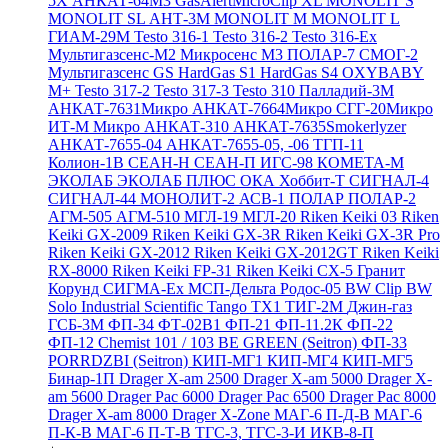
5X
АНКАТ-64М3
GasAlertMicroClip XL
MONOLIT S
MONOLIT SL
АНТ-3М
MONOLIT M
MONOLIT L
ГИАМ-29М
Testo 316-1
Testo 316-2
Testo 316-Ex
Мультигазсенс-М2
Микросенс М3
ПОЛАР-7
СМОГ-2
Мультигазсенс GS
HardGas S1
HardGas S4
OXYBABY
M+
Testo 317-2
Testo 317-3
Testo 310
Палладий-3М
АНКАТ-7631Микро
АНКАТ-7664Микро
СГГ-20Микро
ИТ-М Микро
АНКАТ-310
АНКАТ-7635Smokerlyzer
АНКАТ-7655-04
АНКАТ-7655-05, -06
ТГП-11
Колион-1В
СЕАН-Н
СЕАН-П
ИГС-98
КОМЕТА-М
ЭКОЛАБ
ЭКОЛАБ ПЛЮС
ОКА
Хоббит-Т
СИГНАЛ-4
СИГНАЛ-44
МОНОЛИТ-2
АСВ-1
ПОЛАР
ПОЛАР-2
АГМ-505
АГМ-510
МГЛ-19
МГЛ-20
Riken Keiki 03
Riken
Keiki GX-2009
Riken Keiki GX-3R
Riken Keiki GX-3R Pro
Riken Keiki GX-2012
Riken Keiki GX-2012GT
Riken Keiki
RX-8000
Riken Keiki FP-31
Riken Keiki CX-5
Гранит
Корунд
СИГМА-Ех
МСП-Дельта
Родос-05
BW Clip
BW
Solo
Industrial Scientific Tango TX1
ТИГ-2М
Джин-газ
ГСБ-3М
ФП-34
ФТ-02В1
ФП-21
ФП-11.2К
ФП-22
ФП-12
Chemist 101 / 103 BE GREEN (Seitron)
ФП-33
PORRDZBI (Seitron)
КИП-МГ1
КИП-МГ4
КИП-МГ5
Бинар-1П
Drager X-am 2500
Drager X-am 5000
Drager X-
am 5600
Drager Pac 6000
Drager Pac 6500
Drager Pac 8000
Drager X-am 8000
Drager X-Zone
МАГ-6 П-Д-В
МАГ-6
П-К-В
МАГ-6 П-Т-В
ТГС-3, ТГС-3-И
ИКВ-8-П