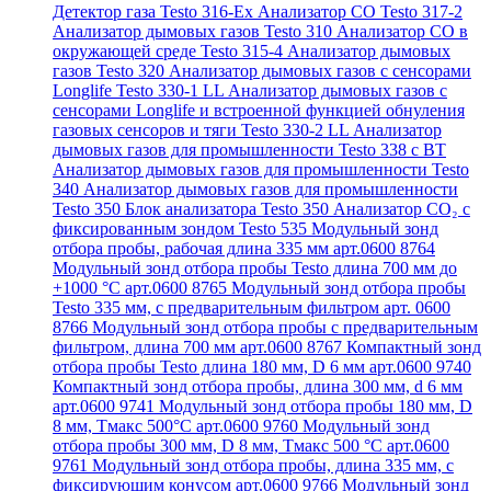
Детектор газа Testo 316-Ex
Анализатор CO Testo 317-2
Анализатор дымовых газов Testo 310
Анализатор CO в
окружающей среде Testo 315-4
Анализатор дымовых
газов Testo 320
Анализатор дымовых газов с сенсорами
Longlife Testo 330-1 LL
Анализатор дымовых газов с
сенсорами Longlife и встроенной функцией обнуления
газовых сенсоров и тяги Testo 330-2 LL
Анализатор
дымовых газов для промышленности Testo 338 с BT
Анализатор дымовых газов для промышленности Testo
340
Анализатор дымовых газов для промышленности
Testo 350
Блок анализатора Testo 350
Анализатор СО₂ с
фиксированным зондом Testo 535
Модульный зонд
отбора пробы, рабочая длина 335 мм арт.0600 8764
Модульный зонд отбора пробы Testo длина 700 мм до
+1000 °С арт.0600 8765
Модульный зонд отбора пробы
Testo 335 мм, с предварительным фильтром арт. 0600
8766
Модульный зонд отбора пробы с предварительным
фильтром, длина 700 мм арт.0600 8767
Компактный зонд
отбора пробы Testo длина 180 мм, D 6 мм арт.0600 9740
Компактный зонд отбора пробы, длина 300 мм, d 6 мм
арт.0600 9741
Модульный зонд отбора пробы 180 мм, D
8 мм, Tмакс 500°С арт.0600 9760
Модульный зонд
отбора пробы 300 мм, D 8 мм, Tмакс 500 °C арт.0600
9761
Модульный зонд отбора пробы, длина 335 мм, с
фиксирующим конусом арт.0600 9766
Модульный зонд