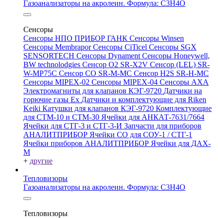
Газоанализаторы на акролеин. Формула: C3H4O
Сенсоры
Сенсоры НПО ПРИБОР ГАНК
Сенсоры Winsen
Сенсоры Membrapor
Сенсоры CiTicel
Сенсоры SGX
SENSORTECH
Сенсоры Dynament
Сенсоры Honeywell,
BW technolodgies
Сенсор O2 SR-X2V
Сенсор (LEL) SR-
W-MP75C
Сенсор CO SR-M-MC
Сенсор H2S SR-H-MC
Сенсоры MIPEX-02
Сенсоры MIPEX-04
Сенсоры АХА
Электромагниты для клапанов КЭГ-9720
Датчики на
горючие газы Ex
Датчики и комплектующие для Riken
Keiki
Катушки для клапанов КЭГ-9720
Комплектующие
для СТМ-10 и СТМ-30
Ячейки для АНКАТ-7631/7664
Ячейки для СТГ-3 и СТГ-3-И
Запчасти для приборов
АНАЛИТПРИБОР
Ячейки CO для СОУ-1 / СТГ-1
Ячейки приборов АНАЛИТПРИБОР
Ячейки для ДАХ-
М
+
другие
Тепловизоры
Газоанализаторы на акролеин. Формула: C3H4O
Тепловизоры