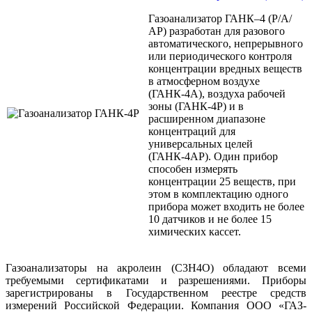
Газоанализатор ГАНК–4 (Р/А/
АР) разработан для разового
автоматического, непрерывного
или периодического контроля
концентрации вредных веществ
в атмосферном воздухе
(ГАНК-4А), воздуха рабочей
зоны (ГАНК-4Р) и в
расширенном диапазоне
концентраций для
универсальных целей
(ГАНК-4АР). Один прибор
способен измерять
концентрации 25 веществ, при
этом в комплектацию одного
прибора может входить не более
10 датчиков и не более 15
химических кассет.
Газоанализаторы на акролеин (C3H4O) обладают всеми
требуемыми сертификатами и разрешениями. Приборы
зарегистрированы в Государственном реестре средств
измерений Российской Федерации. Компания ООО «ГАЗ-