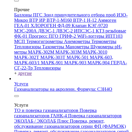
Прочие
Баллоны ПГС
Зонд принудительного отбора проб
ИЗО-
Микро
ВТР
ИР
ВТР-1-М160
ВТР-1
Н-12
Аммоген
ГЕА-01
ХЛОРОГЕН
ФД-09
Клапан КЭГ-9720
МЭС-200А
ДВЭС-1
ДВЭС-2
ИПСЭС-1
КТЗ резьбовые
ФК-01 Прогресс
ПГО
ГРИФ-2
WiFi-логгеры
ИПТ103
МСП
Термогигрометры
Анемометры
Термометры
Тепловизоры
Тахометры
Манометры
Шумомеры
pH-
метры
МАРК-302М
МАРК-303М
МАРК-3010
МАРК-302Т
МАРК-303Т
МАРК-501
МАРК-603,
МАРК-603/1
МАРК-901
МАРК-903
МАРК-904
ГЕРДА-
СГ-22-Тр
Тепловизоры
+
другие
Услуги
Газоанализаторы на акролеин. Формула: C3H4O
Услуги
ТО и поверка газоанализаторов
Поверка
газоанализаторов ГАНК-4
Поверка газоанализаторов
ЭКОЛАБ / ЭКОЛАБ Плюс
Поверка, ремонт,
обслуживание газоанализаторов серии ФП (ФАРМЭК)
Поверка, ремонт, обслуживание газоанализаторов серий