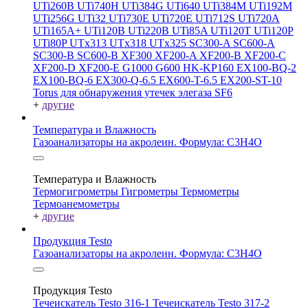
UTi260В
UTi740H
UTi384G
UTi640
UTi384M
UTi192M
UTi256G
UTi32
UTi730E
UTi720E
UTi712S
UTi720A
UTi165A+
UTi120B
UTi220B
UTi85A
UTi120T
UTi120P
UTi80P
UTx313
UTx318
UTx325
SC300-A
SC600-A
SC300-B
SC600-B
XF300
XF200-A
XF200-B
XF200-C
XF200-D
XF200-E
G1000
G600
HK-KP160
EX100-BQ-2
EX100-BQ-6
EX300-Q-6.5
EX600-T-6.5
EX200-ST-10
Torus для обнаружения утечек элегаза SF6
+
другие
Температура и Влажность
Газоанализаторы на акролеин. Формула: C3H4O
Температура и Влажность
Термогигрометры
Гигрометры
Термометры
Термоанемометры
+
другие
Продукция Testo
Газоанализаторы на акролеин. Формула: C3H4O
Продукция Testo
Течеискатель Testo 316-1
Течеискатель Testo 317-2