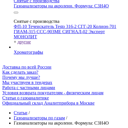
Снятые с производства
Газоанализаторы на акролеин. Формула: C3H4O
Снятые с производства
ФП-10
Течеискатель Testo 316-2
СГГ-20
Колион-701
ГИАМ-315
ССС-903МЕ
СИГНАЛ-02
Эксперт
МОНОЛИТ
+
другие
Хроматографы
Доставка по всей России
Как сделать заказ?
Почему мы лучше?
Мы участвуем в тендерах
Работа с частными лицами
Условия возврата покупателям - физическим лицам
Статьи о газоаналитике
Официальный склад Аналитприбора в Москве
Статьи
/
Газоанализаторы по газам
/
Газоанализаторы на акролеин. Формула: C3H4O