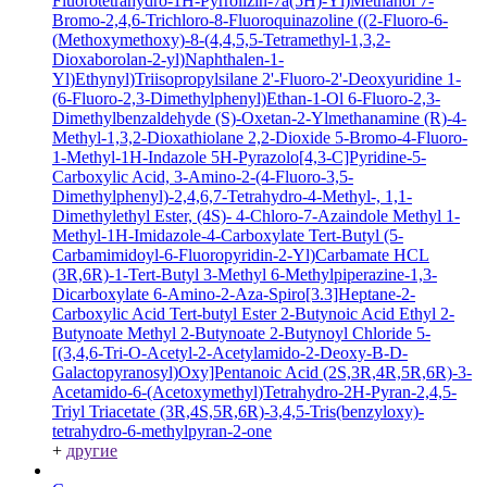
Fluorotetrahydro-1H-Pyrrolizin-7a(5H)-Yl)Methanol
7-
Bromo-2,4,6-Trichloro-8-Fluoroquinazoline
((2-Fluoro-6-
(Methoxymethoxy)-8-(4,4,5,5-Tetramethyl-1,3,2-
Dioxaborolan-2-yl)Naphthalen-1-
Yl)Ethynyl)Triisopropylsilane
2'-Fluoro-2'-Deoxyuridine
1-
(6-Fluoro-2,3-Dimethylphenyl)Ethan-1-Ol
6-Fluoro-2,3-
Dimethylbenzaldehyde
(S)-Oxetan-2-Ylmethanamine
(R)-4-
Methyl-1,3,2-Dioxathiolane 2,2-Dioxide
5-Bromo-4-Fluoro-
1-Methyl-1H-Indazole
5H-Pyrazolo[4,3-C]Pyridine-5-
Carboxylic Acid, 3-Amino-2-(4-Fluoro-3,5-
Dimethylphenyl)-2,4,6,7-Tetrahydro-4-Methyl-, 1,1-
Dimethylethyl Ester, (4S)-
4-Chloro-7-Azaindole
Methyl 1-
Methyl-1H-Imidazole-4-Carboxylate
Tert-Butyl (5-
Carbamimidoyl-6-Fluoropyridin-2-Yl)Carbamate HCL
(3R,6R)-1-Tert-Butyl 3-Methyl 6-Methylpiperazine-1,3-
Dicarboxylate
6-Amino-2-Aza-Spiro[3.3]Heptane-2-
Carboxylic Acid Tert-butyl Ester
2-Butynoic Acid
Ethyl 2-
Butynoate
Methyl 2-Butynoate
2-Butynoyl Chloride
5-
[(3,4,6-Tri-O-Acetyl-2-Acetylamido-2-Deoxy-B-D-
Galactopyranosyl)Oxy]Pentanoic Acid
(2S,3R,4R,5R,6R)-3-
Acetamido-6-(Acetoxymethyl)Tetrahydro-2H-Pyran-2,4,5-
Triyl Triacetate
(3R,4S,5R,6R)-3,4,5-Tris(benzyloxy)-
tetrahydro-6-methylpyran-2-one
+
другие