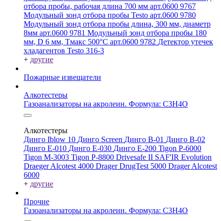
отбора пробы, рабочая длина 700 мм арт.0600 9767
Модульный зонд отбора пробы Testo арт.0600 9780
Модульный зонд отбора пробы длина, 300 мм, диаметр
8мм арт.0600 9781
Модульный зонд отбора пробы 180
мм, D 6 мм, Tмакс 500°С арт.0600 9782
Детектор утечек
хладагентов Testo 316-3
+
другие
Пожарные извещатели
Алкотестеры
Газоанализаторы на акролеин. Формула: C3H4O
Алкотестеры
Динго Iblow 10
Динго Screen
Динго В-01
Динго В-02
Динго Е-010
Динго Е-030
Динго Е-200
Tigon P-6000
Tigon M-3003
Tigon P-8800
Drivesafe II
SAF'IR Evolution
Draeger Alcotest 4000
Drager DrugTest 5000
Drager Alcotest
6000
+
другие
Прочие
Газоанализаторы на акролеин. Формула: C3H4O