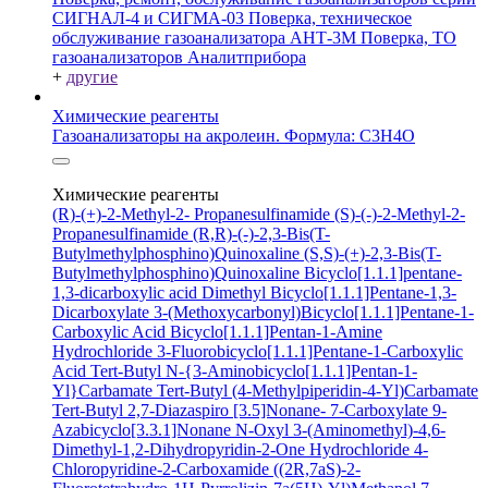
СИГНАЛ-4 и СИГМА-03
Поверка, техническое
обслуживание газоанализатора АНТ-3М
Поверка, ТО
газоанализаторов Аналитприбора
+
другие
Химические реагенты
Газоанализаторы на акролеин. Формула: C3H4O
Химические реагенты
(R)-(+)-2-Methyl-2- Propanesulfinamide
(S)-(-)-2-Methyl-2-
Propanesulfinamide
(R,R)-(-)-2,3-Bis(T-
Butylmethylphosphino)Quinoxaline
(S,S)-(+)-2,3-Bis(T-
Butylmethylphosphino)Quinoxaline
Bicyclo[1.1.1]pentane-
1,3-dicarboxylic acid
Dimethyl Bicyclo[1.1.1]Pentane-1,3-
Dicarboxylate
3-(Methoxycarbonyl)Bicyclo[1.1.1]Pentane-1-
Carboxylic Acid
Bicyclo[1.1.1]Pentan-1-Amine
Hydrochloride
3-Fluorobicyclo[1.1.1]Pentane-1-Carboxylic
Acid
Tert-Butyl N-{3-Aminobicyclo[1.1.1]Pentan-1-
Yl}Carbamate
Tert-Butyl (4-Methylpiperidin-4-Yl)Carbamate
Tert-Butyl 2,7-Diazaspiro [3.5]Nonane- 7-Carboxylate
9-
Azabicyclo[3.3.1]Nonane N-Oxyl
3-(Aminomethyl)-4,6-
Dimethyl-1,2-Dihydropyridin-2-One Hydrochloride
4-
Chloropyridine-2-Carboxamide
((2R,7aS)-2-