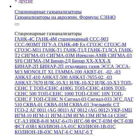
+
другие
Стационарные газоанализаторы
Газоанализаторы на акролеин. Формула: C3H4O
Стационарные газоанализаторы
ГАНК-4С
ГАНК-4М стационарный
ССС-903
ССС-903МТ
ПГУ-А
ГАНК-4Ф Ex
СГОЭС
СГОЭС-М
СГОЭС-М11
ГАНК-Т1
ГАНК-Т1Д
ГАНК-Т1ДСА
ГАНК-
Т2
СИГМА-03
СИГМА-03М
Ирексон-АМВ
СИГМА-03
SF6
СИГМА-1М
Бинар-2Д
Бинар ХХ-ХХХ-Х
БИНАР-2П
БИНАР-2П отходящих газов
ЭССА
ЭССА-
М/3
MONOLIT XL
ГАММА-100
АКВТ-01, -02, -03
АНКАТ-410
АНКАТ-500
АНКАТ-7655-02, -03
АНКАТ-7670
ИДК-10-Х1
ИДК-10-Х2
ИДК-10-Х3
ТОП-
СЕНС Т
ТОП-СЕНС 4100G
ТОП-СЕНС 4100S
ТОП-
СЕНС 500
ТОП-СЕНС 1000
ТОП-СЕНС 10N
ТОП-
СЕНС F
ТОП-СЕНС N
Сигнал-03
Сигнал-033
ЭГС
ДАГ
510
СКВА-01
СКВА-01М
СКВА-03
Эдельвейс СТ
ГСО-2
АГ 0011 (AG 0011)
АГ 0012 (AG 0012)
УКР-1МЦ
ИГМ-10
ИГМ-11
ИГМ-12М
ИГМ-13М
ИГМ-14
СЕНС
СГ-А3
ИКВ-8-Н
МАГ-6-(Д)
ИГС-98
ФСТ-03М
ФСТ-03В
ФСТ-03В1
КОЛИОН-1А-01С
КОЛИОН-1В-01С
КОЛИОН-1В-03С
МАГ-6 С
МАГ-6 Т