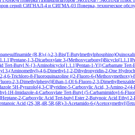
ов ГАНК-4
Поверка газоанализаторов ЭКОЛАБ / ЭКОЛАБ Плюс
заторов серий СИГНАЛ-4 и СИГМА-03
Поверка, техническое обс
ropanesulfinamide
(R,R)-(-)-2,3-Bis(T-Butylmethylphosphino)Quinoxal
1.1.1]Pentane-1,3-Dicarboxylate
3-(Methoxycarbonyl)Bicyclo[1.1.1]P
cid
Tert-Butyl N-{3-Aminobicyclo[1.1.1]Pentan-1-Yl}Carbamate
Tert-
xyl
3-(Aminomethyl)-4,6-Dimethyl-1,2-Dihydropyridin-2-One Hydroch
,4,6-Trichloro-8-Fluoroquinazoline
((2-Fluoro-6-(Methoxymethoxy)-8-
Fluoro-2,3-Dimethylphenyl)Ethan-1-Ol
6-Fluoro-2,3-Dimethylbenzald
dazole
5H-Pyrazolo[4,3-C]Pyridine-5-Carboxylic Acid, 3-Amino-2-(4-F
hyl-1H-Imidazole-4-Carboxylate
Tert-Butyl (5-Carbamimidoyl-6-Flu
Heptane-2-Carboxylic Acid Tert-butyl Ester
2-Butynoic Acid
Ethyl 2
entanoic Acid
(2S,3R,4R,5R,6R)-3-Acetamido-6-(Acetoxymethyl)Tetra