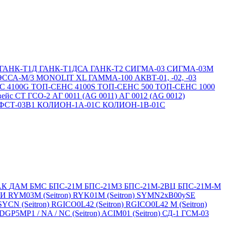
ГАНК-Т1Д
ГАНК-Т1ДСА
ГАНК-Т2
СИГМА-03
СИГМА-03М
ЭССА-М/3
MONOLIT XL
ГАММА-100
АКВТ-01, -02, -03
С 4100G
ТОП-СЕНС 4100S
ТОП-СЕНС 500
ТОП-СЕНС 1000
вейс СТ
ГСО-2
АГ 0011 (AG 0011)
АГ 0012 (AG 0012)
ФСТ-03В1
КОЛИОН-1А-01С
КОЛИОН-1В-01С
АК
ДАМ
БМС
БПС-21М
БПС-21М3
БПС-21М-2ВЦ
БПС-21М-М
БИ
RYM03M (Seitron)
RYK01M (Seitron)
SYMN2хB00ySE
SYCN (Seitron)
RGICO0L42 (Seitron)
RGICO0L42 M (Seitron)
P5MP1 / NA / NC (Seitron)
ACIM01 (Seitron)
СД-1
ГСМ-03