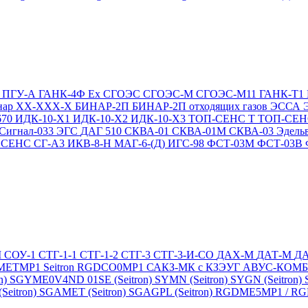
Т
ПГУ-А
ГАНК-4Ф Ex
СГОЭС
СГОЭС-М
СГОЭС-М11
ГАНК-Т1
нар ХХ-ХХХ-Х
БИНАР-2П
БИНАР-2П отходящих газов
ЭССА
670
ИДК-10-Х1
ИДК-10-Х2
ИДК-10-Х3
ТОП-СЕНС Т
ТОП-СЕН
Сигнал-033
ЭГС
ДАГ 510
СКВА-01
СКВА-01М
СКВА-03
Эдель
4
СЕНС СГ-А3
ИКВ-8-Н
МАГ-6-(Д)
ИГС-98
ФСТ-03М
ФСТ-03В
М
СОУ-1
СТГ-1-1
СТГ-1-2
СТГ-3
СТГ-3-И-CO
ДАХ-М
ДАТ-М
Д
DMETMP1
Seitron RGDCO0MP1
САКЗ-МК с КЗЭУГ
АВУС-КОМ
n)
SGYME0V4ND 01SE (Seitron)
SYMN (Seitron)
SYGN (Seitron)
eitron)
SGAMET (Seitron)
SGAGPL (Seitron)
RGDME5MP1 / RGDG