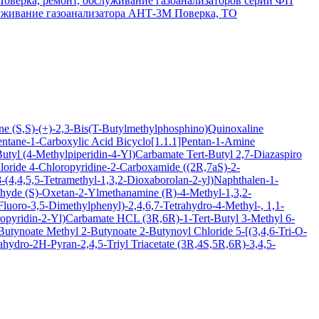
Поверка, ремонт, обслуживание газоанализаторов серии ФП
луживание газоанализатора АНТ-3М
Поверка, ТО
ine
(S,S)-(+)-2,3-Bis(T-Butylmethylphosphino)Quinoxaline
entane-1-Carboxylic Acid
Bicyclo[1.1.1]Pentan-1-Amine
Butyl (4-Methylpiperidin-4-Yl)Carbamate
Tert-Butyl 2,7-Diazaspiro
loride
4-Chloropyridine-2-Carboxamide
((2R,7aS)-2-
(4,4,5,5-Tetramethyl-1,3,2-Dioxaborolan-2-yl)Naphthalen-1-
ehyde
(S)-Oxetan-2-Ylmethanamine
(R)-4-Methyl-1,3,2-
luoro-3,5-Dimethylphenyl)-2,4,6,7-Tetrahydro-4-Methyl-, 1,1-
oropyridin-2-Yl)Carbamate HCL
(3R,6R)-1-Tert-Butyl 3-Methyl 6-
-Butynoate
Methyl 2-Butynoate
2-Butynoyl Chloride
5-[(3,4,6-Tri-O-
hydro-2H-Pyran-2,4,5-Triyl Triacetate
(3R,4S,5R,6R)-3,4,5-