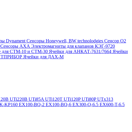
ры Dynament
Сенсоры Honeywell, BW technolodgies
Сенсор O2
4
Сенсоры АХА
Электромагниты для клапанов КЭГ-9720
 для СТМ-10 и СТМ-30
Ячейки для АНКАТ-7631/7664
Ячейки
ЛИТПРИБОР
Ячейки для ДАХ-М
120B
UTi220B
UTi85A
UTi120T
UTi120P
UTi80P
UTx313
K-KP160
EX100-BQ-2
EX100-BQ-6
EX300-Q-6.5
EX600-T-6.5