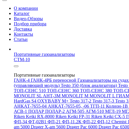
О компании
Каталог
Видео-Обзоры
Подбор прибора
Доставка
Контакты
Статьи
Портативные газоанализаторы
СТМ-10
Портативные газоанализаторы
ГАНК-4
ГАНК-4РБ переносной
Газоанализаторы на суда
(управляющий модуль)
Testo 350 (блок анализатора)
Testo
ТОП-СЕНС 510
ТОП-СЕНС 360
ТОП-СЕНС 380
ТОП-С
MONOLIT SL
АНТ-3М
MONOLIT M
MONOLIT L
ГИАМ
HardGas S4
OXYBABY M+
Testo 317-2
Testo 317-3
Testo 
АНКАТ-7655-04
АНКАТ-7655-05, -06
ТГП-11
Колион-1В
АСВ-1
ПОЛАР
ПОЛАР-2
АГМ-505
АГМ-510
МГЛ-19
МГ
Riken Keiki RX-8000
Riken Keiki FP-31
Riken Keiki CX-5
Г
ФП-34
ФТ-02В1
ФП-21
ФП-11.2К
ФП-22
ФП-12
Chemist 
am 5000
Drager X-am 5600
Drager Pac 6000
Drager Pac 650