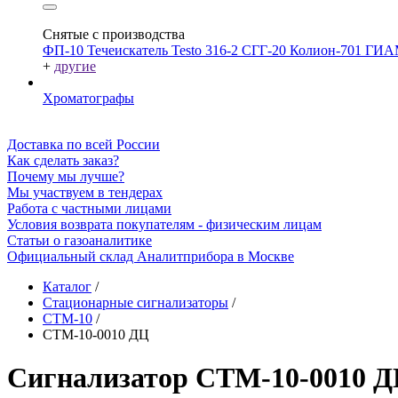
Снятые с производства
ФП-10
Течеискатель Testo 316-2
СГГ-20
Колион-701
ГИА
+
другие
Хроматографы
Доставка по всей России
Как сделать заказ?
Почему мы лучше?
Мы участвуем в тендерах
Работа с частными лицами
Условия возврата покупателям - физическим лицам
Статьи о газоаналитике
Официальный склад Аналитприбора в Москве
Каталог
/
Стационарные сигнализаторы
/
СТМ-10
/
СТМ-10-0010 ДЦ
Сигнализатор СТМ-10-0010 