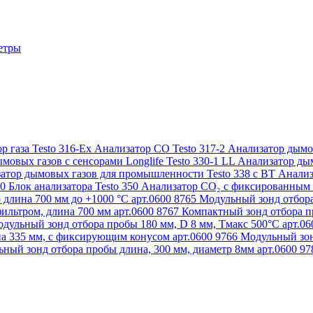
етры
р газа Testo 316-Ex
Анализатор CO Testo 317-2
Анализатор дымов
мовых газов с сенсорами Longlife Testo 330-1 LL
Анализатор дым
атор дымовых газов для промышленности Testo 338 с BT
Анализ
50
Блок анализатора Testo 350
Анализатор СО₂ с фиксированным 
 длина 700 мм до +1000 °С арт.0600 8765
Модульный зонд отбора
ильтром, длина 700 мм арт.0600 8767
Компактный зонд отбора пр
дульный зонд отбора пробы 180 мм, D 8 мм, Tмакс 500°С арт.0
а 335 мм, с фиксирующим конусом арт.0600 9766
Модульный зон
ный зонд отбора пробы длина, 300 мм, диаметр 8мм арт.0600 9