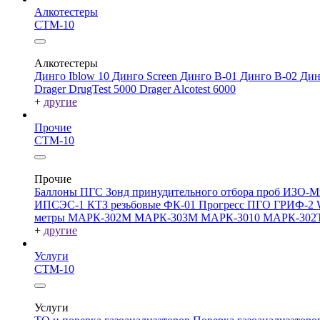
Алкотестеры
СТМ-10
Алкотестеры
Динго Iblow 10
Динго Screen
Динго В-01
Динго В-02
Дин
Drager DrugTest 5000
Drager Alcotest 6000
+
другие
Прочие
СТМ-10
Прочие
Баллоны ПГС
Зонд принудительного отбора проб
ИЗО-М
ИПСЭС-1
КТЗ резьбовые
ФК-01 Прогресс
ПГО
ГРИФ-2
метры
МАРК-302М
МАРК-303М
МАРК-3010
МАРК-302
+
другие
Услуги
СТМ-10
Услуги