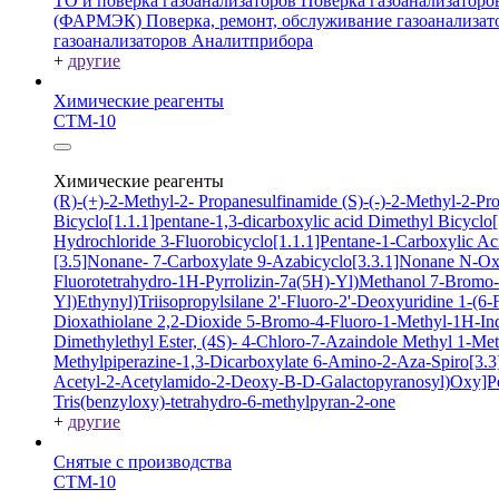
ТО и поверка газоанализаторов
Поверка газоанализатор
(ФАРМЭК)
Поверка, ремонт, обслуживание газоанали
газоанализаторов Аналитприбора
+
другие
Химические реагенты
СТМ-10
Химические реагенты
(R)-(+)-2-Methyl-2- Propanesulfinamide
(S)-(-)-2-Methyl-2-P
Bicyclo[1.1.1]pentane-1,3-dicarboxylic acid
Dimethyl Bicyclo[
Hydrochloride
3-Fluorobicyclo[1.1.1]Pentane-1-Carboxylic A
[3.5]Nonane- 7-Carboxylate
9-Azabicyclo[3.3.1]Nonane N-O
Fluorotetrahydro-1H-Pyrrolizin-7a(5H)-Yl)Methanol
7-Bromo-2
Yl)Ethynyl)Triisopropylsilane
2'-Fluoro-2'-Deoxyuridine
1-(6-
Dioxathiolane 2,2-Dioxide
5-Bromo-4-Fluoro-1-Methyl-1H-In
Dimethylethyl Ester, (4S)-
4-Chloro-7-Azaindole
Methyl 1-Met
Methylpiperazine-1,3-Dicarboxylate
6-Amino-2-Aza-Spiro[3.3]
Acetyl-2-Acetylamido-2-Deoxy-B-D-Galactopyranosyl)Oxy]P
Tris(benzyloxy)-tetrahydro-6-methylpyran-2-one
+
другие
Снятые с производства
СТМ-10