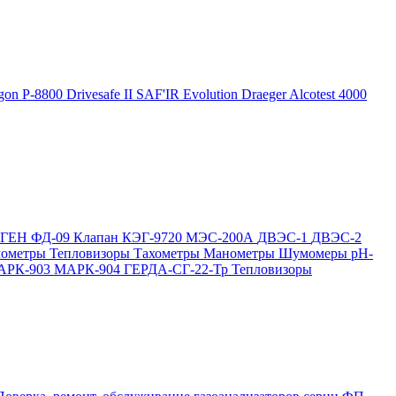
gon P-8800
Drivesafe II
SAF'IR Evolution
Draeger Alcotest 4000
ОГЕН
ФД-09
Клапан КЭГ-9720
МЭС-200А
ДВЭС-1
ДВЭС-2
мометры
Тепловизоры
Тахометры
Манометры
Шумомеры
pH-
АРК-903
МАРК-904
ГЕРДА-СГ-22-Тр
Тепловизоры