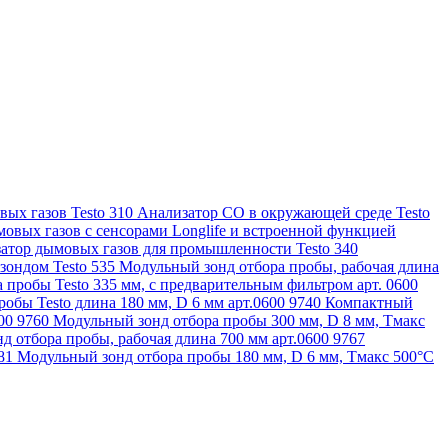
ых газов Testo 310
Анализатор CO в окружающей среде Testo
овых газов с сенсорами Longlife и встроенной функцией
атор дымовых газов для промышленности Testo 340
зондом Testo 535
Модульный зонд отбора пробы, рабочая длина
 пробы Testo 335 мм, с предварительным фильтром арт. 0600
обы Testo длина 180 мм, D 6 мм арт.0600 9740
Компактный
600 9760
Модульный зонд отбора пробы 300 мм, D 8 мм, Tмакс
д отбора пробы, рабочая длина 700 мм арт.0600 9767
781
Модульный зонд отбора пробы 180 мм, D 6 мм, Tмакс 500°С