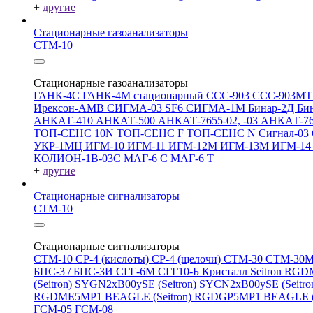
+
другие
Стационарные газоанализаторы
СТМ-10
Стационарные газоанализаторы
ГАНК-4С
ГАНК-4М стационарный
ССС-903
ССС-903М
Ирексон-АМВ
СИГМА-03 SF6
СИГМА-1М
Бинар-2Д
Би
АНКАТ-410
АНКАТ-500
АНКАТ-7655-02, -03
АНКАТ-7
ТОП-СЕНС 10N
ТОП-СЕНС F
ТОП-СЕНС N
Сигнал-03
УКР-1МЦ
ИГМ-10
ИГМ-11
ИГМ-12М
ИГМ-13М
ИГМ-1
КОЛИОН-1В-03С
МАГ-6 С
МАГ-6 Т
+
другие
Стационарные сигнализаторы
СТМ-10
Стационарные сигнализаторы
СТМ-10
СР-4 (кислоты)
СР-4 (щелочи)
СТМ-30
СТМ-30
БПС-3 / БПС-3И
СГГ-6М
СГГ10-Б
Кристалл
Seitron RG
(Seitron)
SYGN2xB00ySE (Seitron)
SYCN2xB00ySE (Seitro
RGDME5MP1 BEAGLE (Seitron)
RGDGP5MP1 BEAGLE (S
ГСМ-05
ГСМ-08