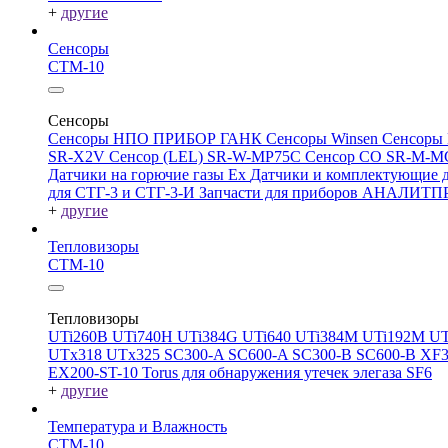
+
другие
Сенсоры
СТМ-10
Сенсоры
Сенсоры НПО ПРИБОР ГАНК
Сенсоры Winsen
Сенсоры
SR-X2V
Сенсор (LEL) SR-W-MP75C
Сенсор CO SR-M-
Датчики на горючие газы Ex
Датчики и комплектующие д
для СТГ-3 и СТГ-3-И
Запчасти для приборов АНАЛИТ
+
другие
Тепловизоры
СТМ-10
Тепловизоры
UTi260В
UTi740H
UTi384G
UTi640
UTi384M
UTi192M
UT
UTx318
UTx325
SC300-A
SC600-A
SC300-B
SC600-B
XF
EX200-ST-10
Torus для обнаружения утечек элегаза SF6
+
другие
Температура и Влажность
СТМ-10