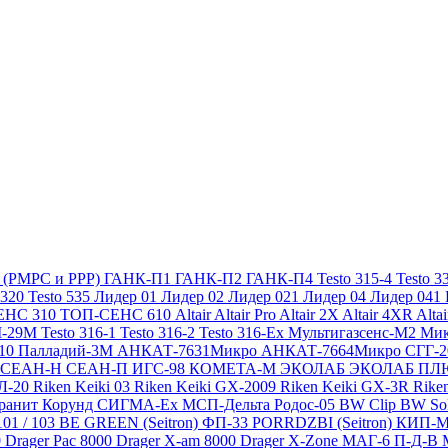
х (РМРС и РРР)
ГАНК-П1
ГАНК-П2
ГАНК-П4
Testo 315-4
Testo 3
 320
Testo 535
Лидер 01
Лидер 02
Лидер 021
Лидер 04
Лидер 041
ЕНС 310
ТОП-СЕНС 610
Altair
Altair Pro
Altair 2X
Altair 4XR
Alta
-29М
Testo 316-1
Testo 316-2
Testo 316-Ex
Мультигазсенс-М2
Мик
310
Палладий-3М
АНКАТ-7631Микро
АНКАТ-7664Микро
СГГ-
СЕАН-Н
СЕАН-П
ИГС-98
КОМЕТА-М
ЭКОЛАБ
ЭКОЛАБ П
Л-20
Riken Keiki 03
Riken Keiki GX-2009
Riken Keiki GX-3R
Rike
ранит
Корунд
СИГМА-Ех
МСП-Дельта
Родос-05
BW Clip
BW So
101 / 103 BE GREEN (Seitron)
ФП-33
PORRDZBI (Seitron)
КИП-
0
Drager Pac 8000
Drager X-am 8000
Drager X-Zone
МАГ-6 П-Д-В