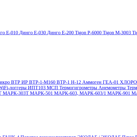
го Е-010
Динго Е-030
Динго Е-200
Tigon P-6000
Tigon M-3003
Ti
икро
ВТР
ИР
ВТР-1-М160
ВТР-1
Н-12
Аммоген
ГЕА-01
ХЛОР
WiFi-логгеры
ИПТ103 МСП
Термогигрометры
Анемометры
Тер
Т
МАРК-303Т
МАРК-501
МАРК-603, МАРК-603/1
МАРК-901
М