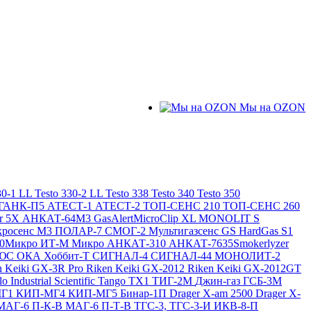
Мы на OZON
30-1 LL
Testo 330-2 LL
Testo 338
Testo 340
Testo 350
ГАНК-П5
АТЕСТ-1
АТЕСТ-2
ТОП-СЕНС 210
ТОП-СЕНС 260
ir 5X
АНКАТ-64М3
GasAlertMicroClip XL
MONOLIT S
росенс М3
ПОЛАР-7
СМОГ-2
Мультигазсенс GS
HardGas S1
20Микро
ИТ-М Микро
АНКАТ-310
АНКАТ-7635Smokerlyzer
ЛЮС
ОКА
Хоббит-Т
СИГНАЛ-4
СИГНАЛ-44
МОНОЛИТ-2
n Keiki GX-3R Pro
Riken Keiki GX-2012
Riken Keiki GX-2012GT
lo
Industrial Scientific Tango TX1
ТИГ-2М
Джин-газ ГСБ-3М
МГ1
КИП-МГ4
КИП-МГ5
Бинар-1П
Drager X-am 2500
Drager X-
МАГ-6 П-К-В
МАГ-6 П-Т-В
ТГС-3, ТГС-3-И
ИКВ-8-П