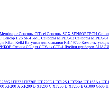
 Membrapor
Сенсоры CiTicel
Сенсоры SGX SENSORTECH
Сенсо
MC
Сенсор H2S SR-H-MC
Сенсоры MIPEX-02
Сенсоры MIPEX-0
ля Riken Keiki
Катушки для клапанов КЭГ-9720
Комплектующие
ПРИБОР
Ячейки CO для СОУ-1 / СТГ-1
Ячейки приборов АНА
i256G
UTi32
UTi730E
UTi720E
UTi712S
UTi720A
UTi165A+
UTi
300
XF200-A
XF200-B
XF200-C
XF200-D
XF200-E
G1000
G600
H