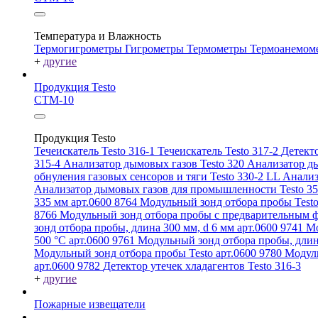
Температура и Влажность
Термогигрометры
Гигрометры
Термометры
Термоанемом
+
другие
Продукция Testo
СТМ-10
Продукция Testo
Течеискатель Testo 316-1
Течеискатель Testo 317-2
Детекто
315-4
Анализатор дымовых газов Testo 320
Анализатор ды
обнуления газовых сенсоров и тяги Testo 330-2 LL
Анализ
Анализатор дымовых газов для промышленности Testo 3
335 мм арт.0600 8764
Модульный зонд отбора пробы Testo
8766
Модульный зонд отбора пробы с предварительным ф
зонд отбора пробы, длина 300 мм, d 6 мм арт.0600 9741
Мо
500 °C арт.0600 9761
Модульный зонд отбора пробы, длин
Модульный зонд отбора пробы Testo арт.0600 9780
Модуль
арт.0600 9782
Детектор утечек хладагентов Testo 316-3
+
другие
Пожарные извещатели