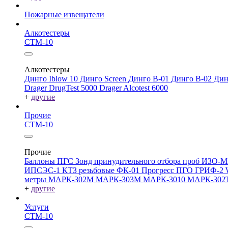
Пожарные извещатели
Алкотестеры
СТМ-10
Алкотестеры
Динго Iblow 10
Динго Screen
Динго В-01
Динго В-02
Дин
Drager DrugTest 5000
Drager Alcotest 6000
+
другие
Прочие
СТМ-10
Прочие
Баллоны ПГС
Зонд принудительного отбора проб
ИЗО-М
ИПСЭС-1
КТЗ резьбовые
ФК-01 Прогресс
ПГО
ГРИФ-2
метры
МАРК-302М
МАРК-303М
МАРК-3010
МАРК-302
+
другие
Услуги
СТМ-10