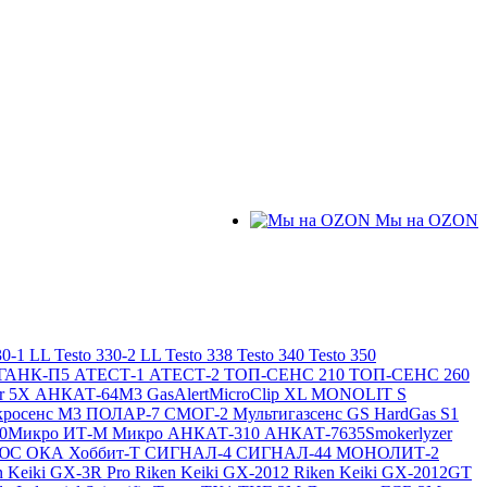
Мы на OZON
30-1 LL
Testo 330-2 LL
Testo 338
Testo 340
Testo 350
ГАНК-П5
АТЕСТ-1
АТЕСТ-2
ТОП-СЕНС 210
ТОП-СЕНС 260
ir 5X
АНКАТ-64М3
GasAlertMicroClip XL
MONOLIT S
росенс М3
ПОЛАР-7
СМОГ-2
Мультигазсенс GS
HardGas S1
20Микро
ИТ-М Микро
АНКАТ-310
АНКАТ-7635Smokerlyzer
ЛЮС
ОКА
Хоббит-Т
СИГНАЛ-4
СИГНАЛ-44
МОНОЛИТ-2
n Keiki GX-3R Pro
Riken Keiki GX-2012
Riken Keiki GX-2012GT