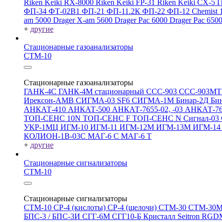
Riken Keiki RX-8000
Riken Keiki FP-31
Riken Keiki CX-5
Г
ФП-34
ФТ-02В1
ФП-21
ФП-11.2К
ФП-22
ФП-12
Chemist 
am 5000
Drager X-am 5600
Drager Pac 6000
Drager Pac 650
+
другие
Стационарные газоанализаторы
СТМ-10
Стационарные газоанализаторы
ГАНК-4С
ГАНК-4М стационарный
ССС-903
ССС-903М
Ирексон-АМВ
СИГМА-03 SF6
СИГМА-1М
Бинар-2Д
Би
АНКАТ-410
АНКАТ-500
АНКАТ-7655-02, -03
АНКАТ-7
ТОП-СЕНС 10N
ТОП-СЕНС F
ТОП-СЕНС N
Сигнал-03
УКР-1МЦ
ИГМ-10
ИГМ-11
ИГМ-12М
ИГМ-13М
ИГМ-1
КОЛИОН-1В-03С
МАГ-6 С
МАГ-6 Т
+
другие
Стационарные сигнализаторы
СТМ-10
Стационарные сигнализаторы
СТМ-10
СР-4 (кислоты)
СР-4 (щелочи)
СТМ-30
СТМ-30
БПС-3 / БПС-3И
СГГ-6М
СГГ10-Б
Кристалл
Seitron RG