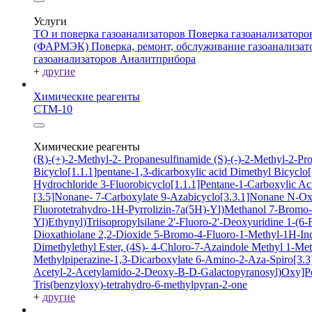
Услуги
ТО и поверка газоанализаторов
Поверка газоанализатор
(ФАРМЭК)
Поверка, ремонт, обслуживание газоанали
газоанализаторов Аналитприбора
+
другие
Химические реагенты
СТМ-10
Химические реагенты
(R)-(+)-2-Methyl-2- Propanesulfinamide
(S)-(-)-2-Methyl-2-P
Bicyclo[1.1.1]pentane-1,3-dicarboxylic acid
Dimethyl Bicyclo[
Hydrochloride
3-Fluorobicyclo[1.1.1]Pentane-1-Carboxylic A
[3.5]Nonane- 7-Carboxylate
9-Azabicyclo[3.3.1]Nonane N-O
Fluorotetrahydro-1H-Pyrrolizin-7a(5H)-Yl)Methanol
7-Bromo-2
Yl)Ethynyl)Triisopropylsilane
2'-Fluoro-2'-Deoxyuridine
1-(6-
Dioxathiolane 2,2-Dioxide
5-Bromo-4-Fluoro-1-Methyl-1H-In
Dimethylethyl Ester, (4S)-
4-Chloro-7-Azaindole
Methyl 1-Met
Methylpiperazine-1,3-Dicarboxylate
6-Amino-2-Aza-Spiro[3.3]
Acetyl-2-Acetylamido-2-Deoxy-B-D-Galactopyranosyl)Oxy]P
Tris(benzyloxy)-tetrahydro-6-methylpyran-2-one
+
другие