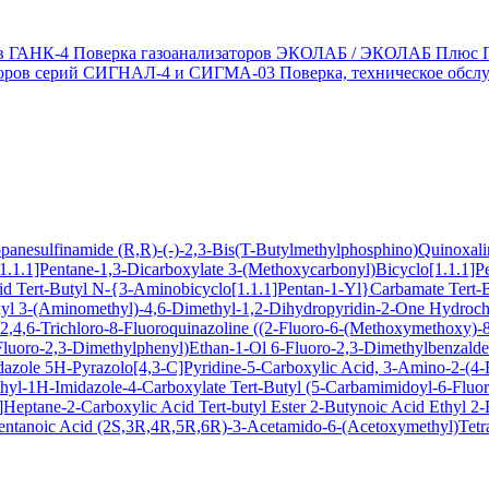
ов ГАНК-4
Поверка газоанализаторов ЭКОЛАБ / ЭКОЛАБ Плюс
заторов серий СИГНАЛ-4 и СИГМА-03
Поверка, техническое обс
ropanesulfinamide
(R,R)-(-)-2,3-Bis(T-Butylmethylphosphino)Quinoxal
1.1.1]Pentane-1,3-Dicarboxylate
3-(Methoxycarbonyl)Bicyclo[1.1.1]P
cid
Tert-Butyl N-{3-Aminobicyclo[1.1.1]Pentan-1-Yl}Carbamate
Tert-
xyl
3-(Aminomethyl)-4,6-Dimethyl-1,2-Dihydropyridin-2-One Hydroch
,4,6-Trichloro-8-Fluoroquinazoline
((2-Fluoro-6-(Methoxymethoxy)-8-
Fluoro-2,3-Dimethylphenyl)Ethan-1-Ol
6-Fluoro-2,3-Dimethylbenzald
dazole
5H-Pyrazolo[4,3-C]Pyridine-5-Carboxylic Acid, 3-Amino-2-(4-F
hyl-1H-Imidazole-4-Carboxylate
Tert-Butyl (5-Carbamimidoyl-6-Flu
Heptane-2-Carboxylic Acid Tert-butyl Ester
2-Butynoic Acid
Ethyl 2
entanoic Acid
(2S,3R,4R,5R,6R)-3-Acetamido-6-(Acetoxymethyl)Tetra