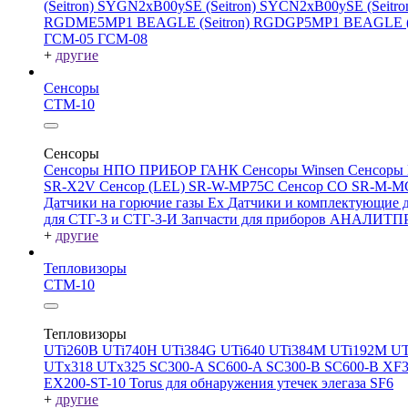
(Seitron)
SYGN2xB00ySE (Seitron)
SYCN2xB00ySE (Seitro
RGDME5MP1 BEAGLE (Seitron)
RGDGP5MP1 BEAGLE (S
ГСМ-05
ГСМ-08
+
другие
Сенсоры
СТМ-10
Сенсоры
Сенсоры НПО ПРИБОР ГАНК
Сенсоры Winsen
Сенсоры
SR-X2V
Сенсор (LEL) SR-W-MP75C
Сенсор CO SR-M-
Датчики на горючие газы Ex
Датчики и комплектующие д
для СТГ-3 и СТГ-3-И
Запчасти для приборов АНАЛИТ
+
другие
Тепловизоры
СТМ-10
Тепловизоры
UTi260В
UTi740H
UTi384G
UTi640
UTi384M
UTi192M
UT
UTx318
UTx325
SC300-A
SC600-A
SC300-B
SC600-B
XF
EX200-ST-10
Torus для обнаружения утечек элегаза SF6
+
другие