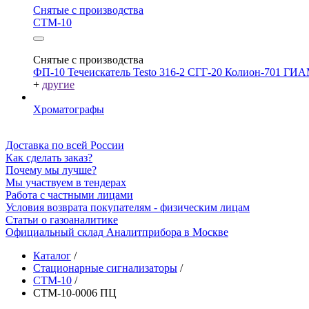
Снятые с производства
СТМ-10
Снятые с производства
ФП-10
Течеискатель Testo 316-2
СГГ-20
Колион-701
ГИА
+
другие
Хроматографы
Доставка по всей России
Как сделать заказ?
Почему мы лучше?
Мы участвуем в тендерах
Работа с частными лицами
Условия возврата покупателям - физическим лицам
Статьи о газоаналитике
Официальный склад Аналитприбора в Москве
Каталог
/
Стационарные сигнализаторы
/
СТМ-10
/
СТМ-10-0006 ПЦ