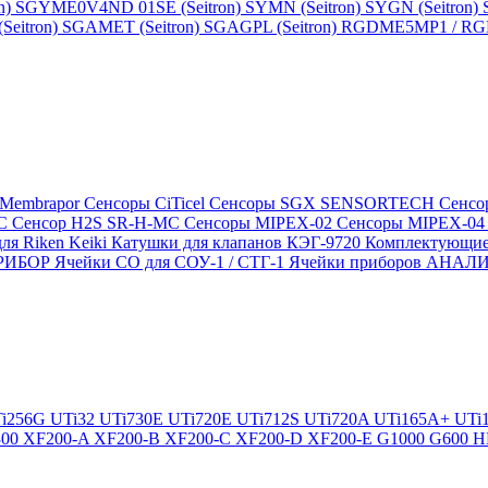
n)
SGYME0V4ND 01SE (Seitron)
SYMN (Seitron)
SYGN (Seitron)
eitron)
SGAMET (Seitron)
SGAGPL (Seitron)
RGDME5MP1 / RGDG
 Membrapor
Сенсоры CiTicel
Сенсоры SGX SENSORTECH
Сенсо
MC
Сенсор H2S SR-H-MC
Сенсоры MIPEX-02
Сенсоры MIPEX-0
ля Riken Keiki
Катушки для клапанов КЭГ-9720
Комплектующие
ПРИБОР
Ячейки CO для СОУ-1 / СТГ-1
Ячейки приборов АНА
i256G
UTi32
UTi730E
UTi720E
UTi712S
UTi720A
UTi165A+
UTi
300
XF200-A
XF200-B
XF200-C
XF200-D
XF200-E
G1000
G600
H