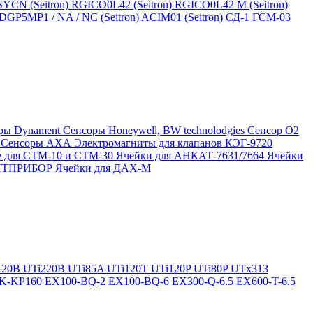
SYCN (Seitron)
RGICO0L42 (Seitron)
RGICO0L42 M (Seitron)
P5MP1 / NA / NC (Seitron)
ACIM01 (Seitron)
СД-1
ГСМ-03
ры Dynament
Сенсоры Honeywell, BW technolodgies
Сенсор O2
4
Сенсоры АХА
Электромагниты для клапанов КЭГ-9720
 для СТМ-10 и СТМ-30
Ячейки для АНКАТ-7631/7664
Ячейки
ЛИТПРИБОР
Ячейки для ДАХ-М
120B
UTi220B
UTi85A
UTi120T
UTi120P
UTi80P
UTx313
K-KP160
EX100-BQ-2
EX100-BQ-6
EX300-Q-6.5
EX600-T-6.5