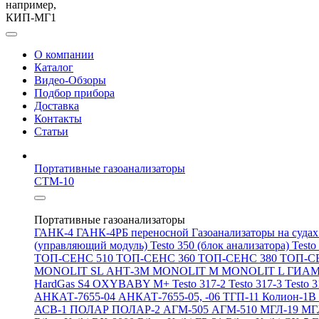
например,
КИП-МГ1
О компании
Каталог
Видео-Обзоры
Подбор прибора
Доставка
Контакты
Статьи
Портативные газоанализаторы
СТМ-10
Портативные газоанализаторы
ГАНК-4
ГАНК-4РБ переносной
Газоанализаторы на суда
(управляющий модуль)
Testo 350 (блок анализатора)
Testo
ТОП-СЕНС 510
ТОП-СЕНС 360
ТОП-СЕНС 380
ТОП-С
MONOLIT SL
АНТ-3М
MONOLIT M
MONOLIT L
ГИАМ
HardGas S4
OXYBABY M+
Testo 317-2
Testo 317-3
Testo 
АНКАТ-7655-04
АНКАТ-7655-05, -06
ТГП-11
Колион-1В
АСВ-1
ПОЛАР
ПОЛАР-2
АГМ-505
АГМ-510
МГЛ-19
МГ