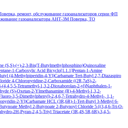
Поверка, ремонт, обслуживание газоанализаторов серии ФП
луживание газоанализатора АНТ-3М
Поверка, ТО
ine
(S,S)-(+)-2,3-Bis(T-Butylmethylphosphino)Quinoxaline
entane-1-Carboxylic Acid
Bicyclo[1.1.1]Pentan-1-Amine
Butyl (4-Methylpiperidin-4-Yl)Carbamate
Tert-Butyl 2,7-Diazaspiro
loride
4-Chloropyridine-2-Carboxamide
((2R,7aS)-2-
(4,4,5,5-Tetramethyl-1,3,2-Dioxaborolan-2-yl)Naphthalen-1-
ehyde
(S)-Oxetan-2-Ylmethanamine
(R)-4-Methyl-1,3,2-
luoro-3,5-Dimethylphenyl)-2,4,6,7-Tetrahydro-4-Methyl-, 1,1-
oropyridin-2-Yl)Carbamate HCL
(3R,6R)-1-Tert-Butyl 3-Methyl 6-
-Butynoate
Methyl 2-Butynoate
2-Butynoyl Chloride
5-[(3,4,6-Tri-O-
hydro-2H-Pyran-2,4,5-Triyl Triacetate
(3R,4S,5R,6R)-3,4,5-