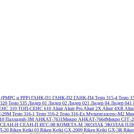
х (РМРС и РРР)
ГАНК-П1
ГАНК-П2
ГАНК-П4
Testo 315-4
Testo 3
 320
Testo 535
Лидер 01
Лидер 02
Лидер 021
Лидер 04
Лидер 041
ЕНС 310
ТОП-СЕНС 610
Altair
Altair Pro
Altair 2X
Altair 4XR
Alta
-29М
Testo 316-1
Testo 316-2
Testo 316-Ex
Мультигазсенс-М2
Мик
310
Палладий-3М
АНКАТ-7631Микро
АНКАТ-7664Микро
СГГ-
СЕАН-Н
СЕАН-П
ИГС-98
КОМЕТА-М
ЭКОЛАБ
ЭКОЛАБ П
Л-20
Riken Keiki 03
Riken Keiki GX-2009
Riken Keiki GX-3R
Rike