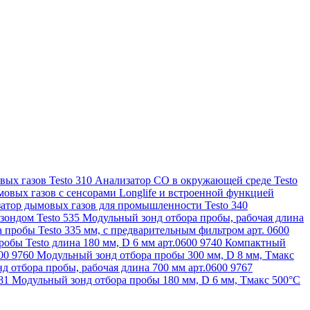
ых газов Testo 310
Анализатор CO в окружающей среде Testo
овых газов с сенсорами Longlife и встроенной функцией
атор дымовых газов для промышленности Testo 340
зондом Testo 535
Модульный зонд отбора пробы, рабочая длина
 пробы Testo 335 мм, с предварительным фильтром арт. 0600
обы Testo длина 180 мм, D 6 мм арт.0600 9740
Компактный
600 9760
Модульный зонд отбора пробы 300 мм, D 8 мм, Tмакс
д отбора пробы, рабочая длина 700 мм арт.0600 9767
781
Модульный зонд отбора пробы 180 мм, D 6 мм, Tмакс 500°С