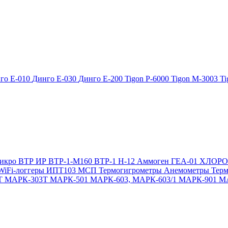
го Е-010
Динго Е-030
Динго Е-200
Tigon P-6000
Tigon M-3003
Ti
икро
ВТР
ИР
ВТР-1-М160
ВТР-1
Н-12
Аммоген
ГЕА-01
ХЛОР
WiFi-логгеры
ИПТ103 МСП
Термогигрометры
Анемометры
Тер
Т
МАРК-303Т
МАРК-501
МАРК-603, МАРК-603/1
МАРК-901
М