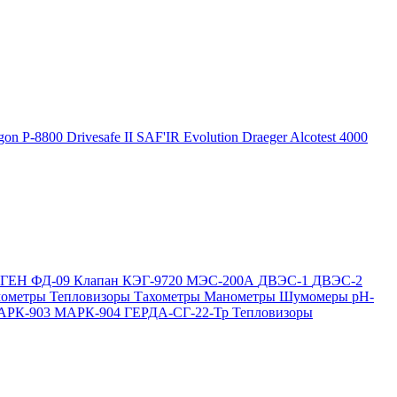
gon P-8800
Drivesafe II
SAF'IR Evolution
Draeger Alcotest 4000
ОГЕН
ФД-09
Клапан КЭГ-9720
МЭС-200А
ДВЭС-1
ДВЭС-2
мометры
Тепловизоры
Тахометры
Манометры
Шумомеры
pH-
АРК-903
МАРК-904
ГЕРДА-СГ-22-Тр
Тепловизоры