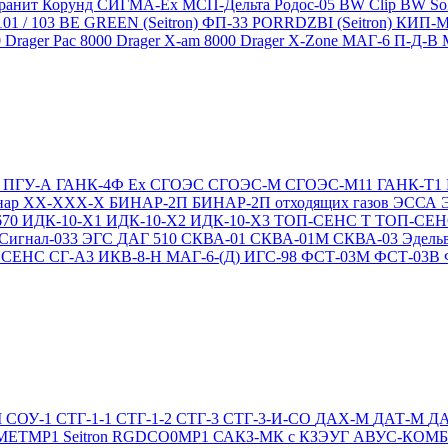
ранит
Корунд
СИГМА-Ех
МСП-Дельта
Родос-05
BW Clip
BW So
101 / 103 BE GREEN (Seitron)
ФП-33
PORRDZBI (Seitron)
КИП-
0
Drager Pac 8000
Drager X-am 8000
Drager X-Zone
МАГ-6 П-Д-В
Т
ПГУ-А
ГАНК-4Ф Ex
СГОЭС
СГОЭС-М
СГОЭС-М11
ГАНК-Т1
нар ХХ-ХХХ-Х
БИНАР-2П
БИНАР-2П отходящих газов
ЭССА
670
ИДК-10-Х1
ИДК-10-Х2
ИДК-10-Х3
ТОП-СЕНС Т
ТОП-СЕН
Сигнал-033
ЭГС
ДАГ 510
СКВА-01
СКВА-01М
СКВА-03
Эдель
4
СЕНС СГ-А3
ИКВ-8-Н
МАГ-6-(Д)
ИГС-98
ФСТ-03М
ФСТ-03В
М
СОУ-1
СТГ-1-1
СТГ-1-2
СТГ-3
СТГ-3-И-CO
ДАХ-М
ДАТ-М
Д
DMETMP1
Seitron RGDCO0MP1
САКЗ-МК с КЗЭУГ
АВУС-КОМ