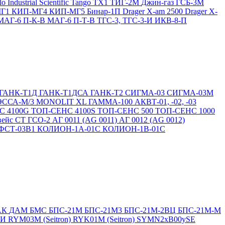
lo
Industrial Scientific Tango TX1
ТИГ-2М
Джин-газ ГСБ-3М
МГ1
КИП-МГ4
КИП-МГ5
Бинар-1П
Drager X-am 2500
Drager X-
МАГ-6 П-К-В
МАГ-6 П-Т-В
ТГС-3, ТГС-3-И
ИКВ-8-П
ГАНК-Т1Д
ГАНК-Т1ДСА
ГАНК-Т2
СИГМА-03
СИГМА-03М
ЭССА-М/3
MONOLIT XL
ГАММА-100
АКВТ-01, -02, -03
С 4100G
ТОП-СЕНС 4100S
ТОП-СЕНС 500
ТОП-СЕНС 1000
вейс СТ
ГСО-2
АГ 0011 (AG 0011)
АГ 0012 (AG 0012)
ФСТ-03В1
КОЛИОН-1А-01С
КОЛИОН-1В-01С
АК
ДАМ
БМС
БПС-21М
БПС-21М3
БПС-21М-2ВЦ
БПС-21М-М
БИ
RYM03M (Seitron)
RYK01M (Seitron)
SYMN2хB00ySE