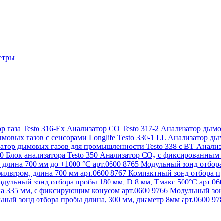
етры
р газа Testo 316-Ex
Анализатор CO Testo 317-2
Анализатор дымов
мовых газов с сенсорами Longlife Testo 330-1 LL
Анализатор дым
атор дымовых газов для промышленности Testo 338 с BT
Анализ
50
Блок анализатора Testo 350
Анализатор СО₂ с фиксированным 
 длина 700 мм до +1000 °С арт.0600 8765
Модульный зонд отбора
ильтром, длина 700 мм арт.0600 8767
Компактный зонд отбора пр
дульный зонд отбора пробы 180 мм, D 8 мм, Tмакс 500°С арт.0
а 335 мм, с фиксирующим конусом арт.0600 9766
Модульный зон
ный зонд отбора пробы длина, 300 мм, диаметр 8мм арт.0600 9