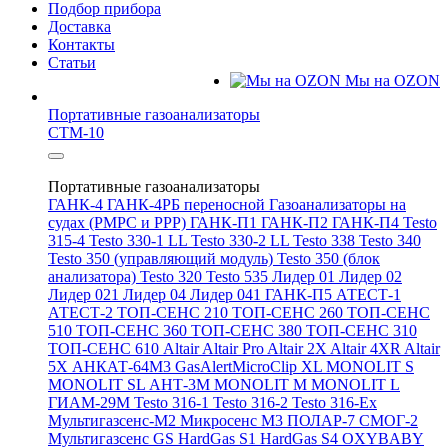
Подбор прибора
Доставка
Контакты
Статьи
Мы на OZON
Портативные газоанализаторы
СТМ-10
Портативные газоанализаторы
ГАНК-4
ГАНК-4РБ переносной
Газоанализаторы на
судах (РМРС и РРР)
ГАНК-П1
ГАНК-П2
ГАНК-П4
Testo
315-4
Testo 330-1 LL
Testo 330-2 LL
Testo 338
Testo 340
Testo 350 (управляющий модуль)
Testo 350 (блок
анализатора)
Testo 320
Testo 535
Лидер 01
Лидер 02
Лидер 021
Лидер 04
Лидер 041
ГАНК-П5
АТЕСТ-1
АТЕСТ-2
ТОП-СЕНС 210
ТОП-СЕНС 260
ТОП-СЕНС
510
ТОП-СЕНС 360
ТОП-СЕНС 380
ТОП-СЕНС 310
ТОП-СЕНС 610
Altair
Altair Pro
Altair 2X
Altair 4XR
Altair
5X
АНКАТ-64М3
GasAlertMicroClip XL
MONOLIT S
MONOLIT SL
АНТ-3М
MONOLIT M
MONOLIT L
ГИАМ-29М
Testo 316-1
Testo 316-2
Testo 316-Ex
Мультигазсенс-М2
Микросенс М3
ПОЛАР-7
СМОГ-2
Мультигазсенс GS
HardGas S1
HardGas S4
OXYBABY