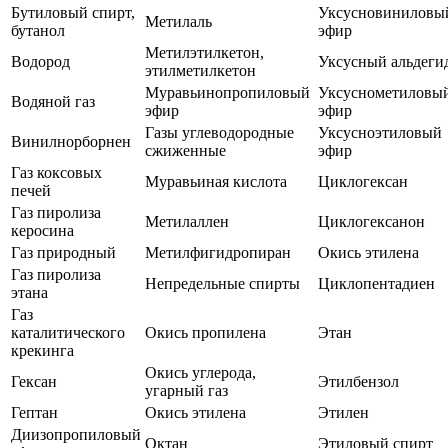
Бутиловый спирт,
Уксусновиниловы
Метилаль
бутанол
эфир
Метилэтилкетон,
Водород
Уксусный альдеги
этилметилкетон
Муравьинопропиловый
Уксуснометиловы
Водяной газ
эфир
эфир
Газы углеводородные
Уксусноэтиловый
Винилнорборнен
сжиженные
эфир
Газ коксовых
Муравьиная кислота
Циклогексан
печей
Газ пиролиза
Метилаллен
Циклогексанон
керосина
Газ природный
Метилфигидропиран
Окись этилена
Газ пиролиза
Непредельные спирты
Циклопентадиен
этана
Газ
каталитического
Окись пропилена
Этан
крекинга
Окись углерода,
Гексан
Этилбензол
угарный газ
Гептан
Окись этилена
Этилен
Диизопропиловый
Октан
Этиловый спирт