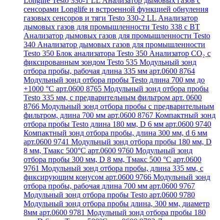
Longlife Testo 330-1 LL
Анализатор дымовых газов с
сенсорами Longlife и встроенной функцией обнуления
газовых сенсоров и тяги Testo 330-2 LL
Анализатор
дымовых газов для промышленности Testo 338 с BT
Анализатор дымовых газов для промышленности Testo
340
Анализатор дымовых газов для промышленности
Testo 350
Блок анализатора Testo 350
Анализатор СО₂ с
фиксированным зондом Testo 535
Модульный зонд
отбора пробы, рабочая длина 335 мм арт.0600 8764
Модульный зонд отбора пробы Testo длина 700 мм до
+1000 °С арт.0600 8765
Модульный зонд отбора пробы
Testo 335 мм, с предварительным фильтром арт. 0600
8766
Модульный зонд отбора пробы с предварительным
фильтром, длина 700 мм арт.0600 8767
Компактный зонд
отбора пробы Testo длина 180 мм, D 6 мм арт.0600 9740
Компактный зонд отбора пробы, длина 300 мм, d 6 мм
арт.0600 9741
Модульный зонд отбора пробы 180 мм, D
8 мм, Tмакс 500°С арт.0600 9760
Модульный зонд
отбора пробы 300 мм, D 8 мм, Tмакс 500 °C арт.0600
9761
Модульный зонд отбора пробы, длина 335 мм, с
фиксирующим конусом арт.0600 9766
Модульный зонд
отбора пробы, рабочая длина 700 мм арт.0600 9767
Модульный зонд отбора пробы Testo арт.0600 9780
Модульный зонд отбора пробы длина, 300 мм, диаметр
8мм арт.0600 9781
Модульный зонд отбора пробы 180