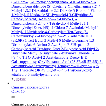
(6-Fluoro-2,3-Dimethylphenyl)Ethan-1-Ol
6-Fluoro-2,3-
Dimethylbenzaldehyde
(S)-Oxetan-2-Ylmethanamine
(R)-4-
Methyl-1,3,2-Dioxathiolane 2,2-Dioxide
5-Bromo-4-Fluoro-
1-Methyl-1H-Indazole
5H-Pyrazolo[4,3-C]Pyridine-5-
Carboxylic Acid, 3-Amino-2-(4-Fluoro-3,5-
Dimethylphenyl)-2,4,6,7-Tetrahydro-4-Methyl-, 1,1-
Dimethylethyl Ester, (4S)-
4-Chloro-7-Azaindole
Methyl 1-
Methyl-1H-Imidazole-4-Carboxylate
Tert-Butyl (5-
Carbamimidoyl-6-Fluoropyridin-2-Yl)Carbamate HCL
(3R,6R)-1-Tert-Butyl 3-Methyl 6-Methylpiperazine-1,3-
Dicarboxylate
6-Amino-2-Aza-Spiro[3.3]Heptane-2-
Carboxylic Acid Tert-butyl Ester
2-Butynoic Acid
Ethyl 2-
Butynoate
Methyl 2-Butynoate
2-Butynoyl Chloride
5-
[(3,4,6-Tri-O-Acetyl-2-Acetylamido-2-Deoxy-B-D-
Galactopyranosyl)Oxy]Pentanoic Acid
(2S,3R,4R,5R,6R)-3-
Acetamido-6-(Acetoxymethyl)Tetrahydro-2H-Pyran-2,4,5-
Triyl Triacetate
(3R,4S,5R,6R)-3,4,5-Tris(benzyloxy)-
tetrahydro-6-methylpyran-2-one
+
другие
Снятые с производства
СТМ-10
Снятые с производства