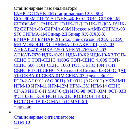
Стационарные газоанализаторы
ГАНК-4С
ГАНК-4М стационарный
ССС-903
ССС-903МТ
ПГУ-А
ГАНК-4Ф Ex
СГОЭС
СГОЭС-М
СГОЭС-М11
ГАНК-Т1
ГАНК-Т1Д
ГАНК-Т1ДСА
ГАНК-
Т2
СИГМА-03
СИГМА-03М
Ирексон-АМВ
СИГМА-03
SF6
СИГМА-1М
Бинар-2Д
Бинар ХХ-ХХХ-Х
БИНАР-2П
БИНАР-2П отходящих газов
ЭССА
ЭССА-
М/3
MONOLIT XL
ГАММА-100
АКВТ-01, -02, -03
АНКАТ-410
АНКАТ-500
АНКАТ-7655-02, -03
АНКАТ-7670
ИДК-10-Х1
ИДК-10-Х2
ИДК-10-Х3
ТОП-
СЕНС Т
ТОП-СЕНС 4100G
ТОП-СЕНС 4100S
ТОП-
СЕНС 500
ТОП-СЕНС 1000
ТОП-СЕНС 10N
ТОП-
СЕНС F
ТОП-СЕНС N
Сигнал-03
Сигнал-033
ЭГС
ДАГ
510
СКВА-01
СКВА-01М
СКВА-03
Эдельвейс СТ
ГСО-2
АГ 0011 (AG 0011)
АГ 0012 (AG 0012)
УКР-1МЦ
ИГМ-10
ИГМ-11
ИГМ-12М
ИГМ-13М
ИГМ-14
СЕНС
СГ-А3
ИКВ-8-Н
МАГ-6-(Д)
ИГС-98
ФСТ-03М
ФСТ-03В
ФСТ-03В1
КОЛИОН-1А-01С
КОЛИОН-1В-01С
КОЛИОН-1В-03С
МАГ-6 С
МАГ-6 Т
+
другие
Стационарные сигнализаторы
СТМ-10