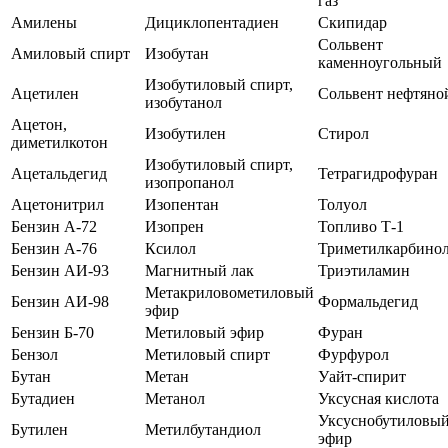
газ
Амилены
Дициклопентадиен
Скипидар
Сольвент
Амиловый спирт
Изобутан
каменноугольный
Изобутиловый спирт,
Ацетилен
Сольвент нефтяно
изобутанол
Ацетон,
Изобутилен
Стирол
диметилкотон
Изобутиловый спирт,
Ацетальдегид
Тетрагидрофуран
изопропанол
Ацетонитрил
Изопентан
Толуол
Бензин А-72
Изопрен
Топливо Т-1
Бензин А-76
Ксилол
Триметилкарбино
Бензин АИ-93
Магнитный лак
Триэтиламин
Метакриловометиловый
Бензин АИ-98
Формальдегид
эфир
Бензин Б-70
Метиловый эфир
Фуран
Бензол
Метиловый спирт
Фурфурол
Бутан
Метан
Уайт-спирит
Бутадиен
Метанол
Уксусная кислота
Уксуснобутиловы
Бутилен
Метилбутандиол
эфир