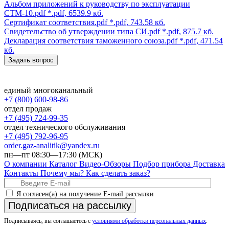
Альбом приложений к руководству по эксплуатации
СТМ-10.pdf
*.pdf, 6539.9 кб.
Сертификат соответствия.pdf
*.pdf, 743.58 кб.
Свидетельство об утверждении типа СИ.pdf
*.pdf, 875.7 кб.
Декларация соответствия таможенного союза.pdf
*.pdf, 471.54
кб.
Задать вопрос
единый многоканальный
+7 (800) 600-98-86
отдел продаж
+7 (495) 724-99-35
отдел технического обслуживания
+7 (495) 792-96-95
order.gaz-analitik@yandex.ru
пн—пт 08:30—17:30 (МСК)
О компании
Каталог
Видео-Обзоры
Подбор прибора
Доставка
Контакты
Почему мы?
Как сделать заказ?
Я согласен(а) на получение E-mail рассылки
Подписаться на рассылку
Подписываясь, вы соглашаетесь с
условиями обработки персональных данных
.