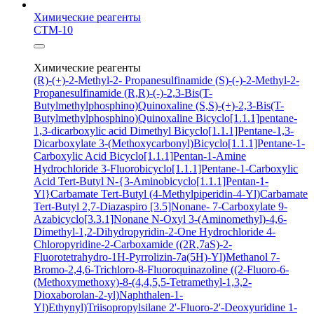
Химические реагенты
СТМ-10
Химические реагенты
(R)-(+)-2-Methyl-2- Propanesulfinamide
(S)-(-)-2-Methyl-2-
Propanesulfinamide
(R,R)-(-)-2,3-Bis(T-
Butylmethylphosphino)Quinoxaline
(S,S)-(+)-2,3-Bis(T-
Butylmethylphosphino)Quinoxaline
Bicyclo[1.1.1]pentane-
1,3-dicarboxylic acid
Dimethyl Bicyclo[1.1.1]Pentane-1,3-
Dicarboxylate
3-(Methoxycarbonyl)Bicyclo[1.1.1]Pentane-1-
Carboxylic Acid
Bicyclo[1.1.1]Pentan-1-Amine
Hydrochloride
3-Fluorobicyclo[1.1.1]Pentane-1-Carboxylic
Acid
Tert-Butyl N-{3-Aminobicyclo[1.1.1]Pentan-1-
Yl}Carbamate
Tert-Butyl (4-Methylpiperidin-4-Yl)Carbamate
Tert-Butyl 2,7-Diazaspiro [3.5]Nonane- 7-Carboxylate
9-
Azabicyclo[3.3.1]Nonane N-Oxyl
3-(Aminomethyl)-4,6-
Dimethyl-1,2-Dihydropyridin-2-One Hydrochloride
4-
Chloropyridine-2-Carboxamide
((2R,7aS)-2-
Fluorotetrahydro-1H-Pyrrolizin-7a(5H)-Yl)Methanol
7-
Bromo-2,4,6-Trichloro-8-Fluoroquinazoline
((2-Fluoro-6-
(Methoxymethoxy)-8-(4,4,5,5-Tetramethyl-1,3,2-
Dioxaborolan-2-yl)Naphthalen-1-
Yl)Ethynyl)Triisopropylsilane
2'-Fluoro-2'-Deoxyuridine
1-