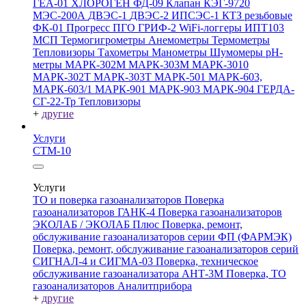
ГЕА-01
ХЛОРОГЕН
ФД-09
Клапан КЭГ-9720
МЭС-200А
ДВЭС-1
ДВЭС-2
ИПСЭС-1
КТЗ резьбовые
ФК-01 Прогресс
ПГО
ГРИФ-2
WiFi-логгеры
ИПТ103
МСП
Термогигрометры
Анемометры
Термометры
Тепловизоры
Тахометры
Манометры
Шумомеры
pH-
метры
МАРК-302М
МАРК-303М
МАРК-3010
МАРК-302Т
МАРК-303Т
МАРК-501
МАРК-603,
МАРК-603/1
МАРК-901
МАРК-903
МАРК-904
ГЕРДА-
СГ-22-Тр
Тепловизоры
+
другие
Услуги
СТМ-10
Услуги
ТО и поверка газоанализаторов
Поверка
газоанализаторов ГАНК-4
Поверка газоанализаторов
ЭКОЛАБ / ЭКОЛАБ Плюс
Поверка, ремонт,
обслуживание газоанализаторов серии ФП (ФАРМЭК)
Поверка, ремонт, обслуживание газоанализаторов серий
СИГНАЛ-4 и СИГМА-03
Поверка, техническое
обслуживание газоанализатора АНТ-3М
Поверка, ТО
газоанализаторов Аналитприбора
+
другие