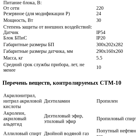
Питание блока, В:
От сети
220
Резервное (для модификации Р)
24
Мощность, Вт
30
Степень защиты от внешних воздействий:
Датчик
IP54
Блок БПиС
IP20
Габаритные размеры БП
300х202х282
Габаритные размеры датчика, мм
290х160х260
Масса, кг
5.5
Средний срок службы прибора, лет, не
10
менее
Перечень веществ, контролируемых СТМ-10
Акрилонитрил,
нитрил акриловой
Диэтиламин
Пропилен
кислоты
Акролеин,
Диэтиловый эфир,
акриловый
Пропиловый спир
этиловый эфир
альдегид
Попутный нефтян
Аллиловый спирт
Двойной водяной газ