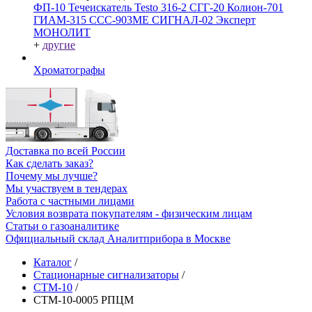
ФП-10
Течеискатель Testo 316-2
СГГ-20
Колион-701
ГИАМ-315
ССС-903МЕ
СИГНАЛ-02
Эксперт
МОНОЛИТ
+
другие
Хроматографы
Доставка по всей России
Как сделать заказ?
Почему мы лучше?
Мы участвуем в тендерах
Работа с частными лицами
Условия возврата покупателям - физическим лицам
Статьи о газоаналитике
Официальный склад Аналитприбора в Москве
Каталог
/
Стационарные сигнализаторы
/
СТМ-10
/
СТМ-10-0005 РПЦМ