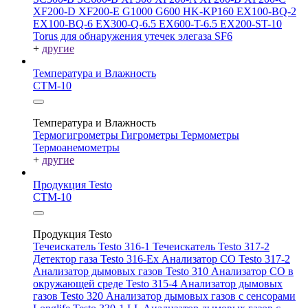
XF200-D
XF200-E
G1000
G600
HK-KP160
EX100-BQ-2
EX100-BQ-6
EX300-Q-6.5
EX600-T-6.5
EX200-ST-10
Torus для обнаружения утечек элегаза SF6
+
другие
Температура и Влажность
СТМ-10
Температура и Влажность
Термогигрометры
Гигрометры
Термометры
Термоанемометры
+
другие
Продукция Testo
СТМ-10
Продукция Testo
Течеискатель Testo 316-1
Течеискатель Testo 317-2
Детектор газа Testo 316-Ex
Анализатор CO Testo 317-2
Анализатор дымовых газов Testo 310
Анализатор CO в
окружающей среде Testo 315-4
Анализатор дымовых
газов Testo 320
Анализатор дымовых газов с сенсорами