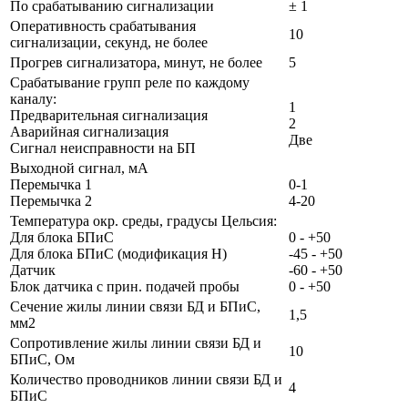
По срабатыванию сигнализации
± 1
Оперативность срабатывания
10
сигнализации, секунд, не более
Прогрев сигнализатора, минут, не более
5
Срабатывание групп реле по каждому
каналу:
1
Предварительная сигнализация
2
Аварийная сигнализация
Две
Сигнал неисправности на БП
Выходной сигнал, мА
Перемычка 1
0-1
Перемычка 2
4-20
Температура окр. среды, градусы Цельсия:
Для блока БПиС
0 - +50
Для блока БПиС (модификация Н)
-45 - +50
Датчик
-60 - +50
Блок датчика c прин. подачей пробы
0 - +50
Сечение жилы линии связи БД и БПиС,
1,5
мм2
Сопротивление жилы линии связи БД и
10
БПиС, Ом
Количество проводников линии связи БД и
4
БПиС