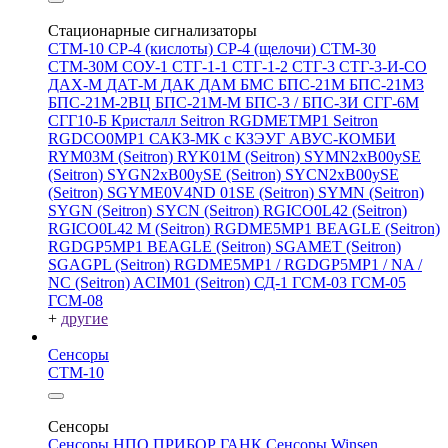
Стационарные сигнализаторы
СТМ-10
СР-4 (кислоты)
СР-4 (щелочи)
СТМ-30
СТМ-30М
СОУ-1
СТГ-1-1
СТГ-1-2
СТГ-3
СТГ-3-И-CO
ДАХ-М
ДАТ-М
ДАК
ДАМ
БМС
БПС-21М
БПС-21М3
БПС-21М-2ВЦ
БПС-21М-М
БПС-3 / БПС-3И
СГГ-6М
СГГ10-Б
Кристалл
Seitron RGDMETMP1
Seitron
RGDCO0MP1
САКЗ-МК с КЗЭУГ
АВУС-КОМБИ
RYM03M (Seitron)
RYK01M (Seitron)
SYMN2хB00ySE
(Seitron)
SYGN2xB00ySE (Seitron)
SYCN2xB00ySE
(Seitron)
SGYME0V4ND 01SE (Seitron)
SYMN (Seitron)
SYGN (Seitron)
SYCN (Seitron)
RGICO0L42 (Seitron)
RGICO0L42 M (Seitron)
RGDME5MP1 BEAGLE (Seitron)
RGDGP5MP1 BEAGLE (Seitron)
SGAMET (Seitron)
SGAGPL (Seitron)
RGDME5MP1 / RGDGP5MP1 / NA /
NC (Seitron)
ACIM01 (Seitron)
СД-1
ГСМ-03
ГСМ-05
ГСМ-08
+
другие
Сенсоры
СТМ-10
Сенсоры
Сенсоры НПО ПРИБОР ГАНК
Сенсоры Winsen