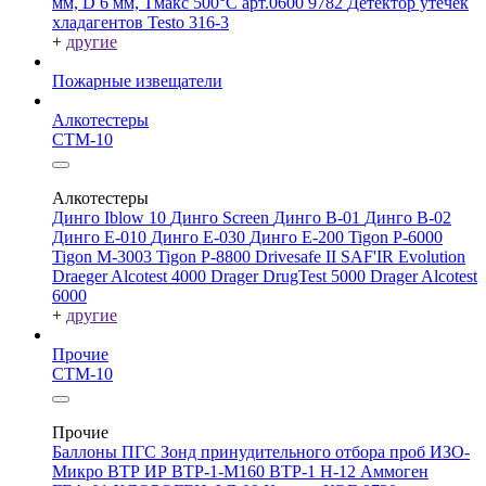
мм, D 6 мм, Tмакс 500°С арт.0600 9782
Детектор утечек
хладагентов Testo 316-3
+
другие
Пожарные извещатели
Алкотестеры
СТМ-10
Алкотестеры
Динго Iblow 10
Динго Screen
Динго В-01
Динго В-02
Динго Е-010
Динго Е-030
Динго Е-200
Tigon P-6000
Tigon M-3003
Tigon P-8800
Drivesafe II
SAF'IR Evolution
Draeger Alcotest 4000
Drager DrugTest 5000
Drager Alcotest
6000
+
другие
Прочие
СТМ-10
Прочие
Баллоны ПГС
Зонд принудительного отбора проб
ИЗО-
Микро
ВТР
ИР
ВТР-1-М160
ВТР-1
Н-12
Аммоген