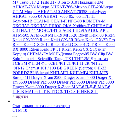
M+
Testo 317-2
Testo 317-3
Testo 310
Палладий-3М
АНКАТ-7631Микро
АНКАТ-7664Микро
СГГ-20Микро
ИТ-М Микро
АНКАТ-310
АНКАТ-7635Smokerlyzer
АНКАТ-7655-04
АНКАТ-7655-05, -06
ТГП-11
Колион-1В
СЕАН-Н
СЕАН-П
ИГС-98
КОМЕТА-М
ЭКОЛАБ
ЭКОЛАБ ПЛЮС
ОКА
Хоббит-Т
СИГНАЛ-4
СИГНАЛ-44
МОНОЛИТ-2
АСВ-1
ПОЛАР
ПОЛАР-2
АГМ-505
АГМ-510
МГЛ-19
МГЛ-20
Riken Keiki 03
Riken
Keiki GX-2009
Riken Keiki GX-3R
Riken Keiki GX-3R Pro
Riken Keiki GX-2012
Riken Keiki GX-2012GT
Riken Keiki
RX-8000
Riken Keiki FP-31
Riken Keiki CX-5
Гранит
Корунд
СИГМА-Ех
МСП-Дельта
Родос-05
BW Clip
BW
Solo
Industrial Scientific Tango TX1
ТИГ-2М
Джин-газ
ГСБ-3М
ФП-34
ФТ-02В1
ФП-21
ФП-11.2К
ФП-22
ФП-12
Chemist 101 / 103 BE GREEN (Seitron)
ФП-33
PORRDZBI (Seitron)
КИП-МГ1
КИП-МГ4
КИП-МГ5
Бинар-1П
Drager X-am 2500
Drager X-am 5000
Drager X-
am 5600
Drager Pac 6000
Drager Pac 6500
Drager Pac 8000
Drager X-am 8000
Drager X-Zone
МАГ-6 П-Д-В
МАГ-6
П-К-В
МАГ-6 П-Т-В
ТГС-3, ТГС-3-И
ИКВ-8-П
+
другие
Стационарные газоанализаторы
СТМ-10