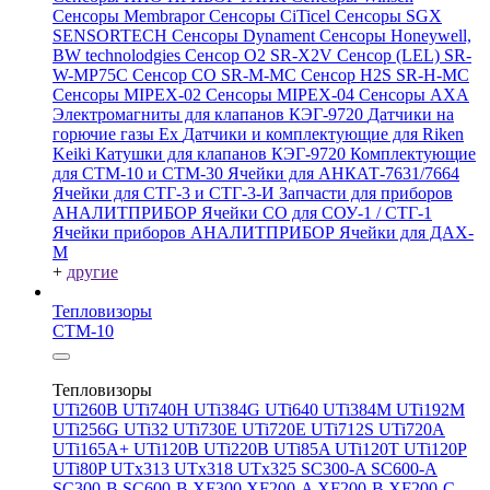
Сенсоры Membrapor
Сенсоры CiTicel
Сенсоры SGX
SENSORTECH
Сенсоры Dynament
Сенсоры Honeywell,
BW technolodgies
Сенсор O2 SR-X2V
Сенсор (LEL) SR-
W-MP75C
Сенсор CO SR-M-MC
Сенсор H2S SR-H-MC
Сенсоры MIPEX-02
Сенсоры MIPEX-04
Сенсоры АХА
Электромагниты для клапанов КЭГ-9720
Датчики на
горючие газы Ex
Датчики и комплектующие для Riken
Keiki
Катушки для клапанов КЭГ-9720
Комплектующие
для СТМ-10 и СТМ-30
Ячейки для АНКАТ-7631/7664
Ячейки для СТГ-3 и СТГ-3-И
Запчасти для приборов
АНАЛИТПРИБОР
Ячейки CO для СОУ-1 / СТГ-1
Ячейки приборов АНАЛИТПРИБОР
Ячейки для ДАХ-
М
+
другие
Тепловизоры
СТМ-10
Тепловизоры
UTi260В
UTi740H
UTi384G
UTi640
UTi384M
UTi192M
UTi256G
UTi32
UTi730E
UTi720E
UTi712S
UTi720A
UTi165A+
UTi120B
UTi220B
UTi85A
UTi120T
UTi120P
UTi80P
UTx313
UTx318
UTx325
SC300-A
SC600-A
SC300-B
SC600-B
XF300
XF200-A
XF200-B
XF200-C