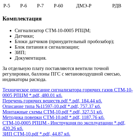
Р-5
Р-6
Р-7
Р-60
ДМЭ-Р
РДВ
Комплектация
Сигнализатор СТМ-10-0005 РПЦМ;
Датчики;
Блоки датчиков (принудительный пробозабор);
Блок питания и сигнализации;
ЗИП;
Документация.
За отдельную плату поставляются вентили точной
регулировки, баллоны ПГС с метановоздушной смесью,
индикаторы расхода.
Техническое описание сигнализатора горючих газов СТМ-10-
0005 РПЦМ
*.pdf, 480.01 кб.
Перечень горючих веществ.pdf
*.pdf, 184.44 кб.
Описание типа №11597-10.pdf
*.pdf, 757.37 кб.
Монтажные схемы СТМ-10.pdf
*.pdf, 327.51 кб.
Методика поверки СТМ-10.pdf
*.pdf, 1187.76 кб.
СТМ-10-0005 РПЦМ - Инструкция по эксплуатации
*.pdf,
420.26 кб.
ЗИП СТМ-10.pdf
*.pdf, 44.87 кб.