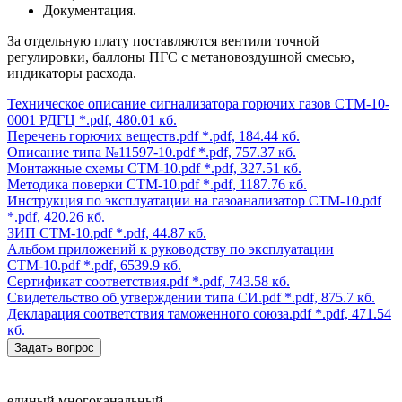
Документация.
За отдельную плату поставляются вентили точной
регулировки, баллоны ПГС с метановоздушной смесью,
индикаторы расхода.
Техническое описание сигнализатора горючих газов СТМ-10-
0001 РДГЦ
*.pdf, 480.01 кб.
Перечень горючих веществ.pdf
*.pdf, 184.44 кб.
Описание типа №11597-10.pdf
*.pdf, 757.37 кб.
Монтажные схемы СТМ-10.pdf
*.pdf, 327.51 кб.
Методика поверки СТМ-10.pdf
*.pdf, 1187.76 кб.
Инструкция по эксплуатации на газоанализатор СТМ-10.pdf
*.pdf, 420.26 кб.
ЗИП СТМ-10.pdf
*.pdf, 44.87 кб.
Альбом приложений к руководству по эксплуатации
СТМ-10.pdf
*.pdf, 6539.9 кб.
Сертификат соответствия.pdf
*.pdf, 743.58 кб.
Свидетельство об утверждении типа СИ.pdf
*.pdf, 875.7 кб.
Декларация соответствия таможенного союза.pdf
*.pdf, 471.54
кб.
Задать вопрос
единый многоканальный