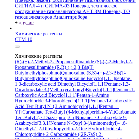
Поверка, ремонт, обслуживание газоанализаторов серий
СИГНАЛ-4 и СИГМА-03
Поверка, техническое
обслуживание газоанализатора АНТ-3М
Поверка, ТО
газоанализаторов Аналитприбора
+
другие
Химические реагенты
СТМ-10
Химические реагенты
(R)-(+)-2-Methyl-2- Propanesulfinamide
(S)-(-)-2-Methyl-2-
Propanesulfinamide
(R,R)-(-)-2,3-Bis(T-
Butylmethylphosphino)Quinoxaline
(S,S)-(+)-2,3-Bis(T-
Butylmethylphosphino)Quinoxaline
Bicyclo[1.1.1]pentane-
1,3-dicarboxylic acid
Dimethyl Bicyclo[1.1.1]Pentane-1,3-
Dicarboxylate
3-(Methoxycarbonyl)Bicyclo[1.1.1]Pentane-1-
Carboxylic Acid
Bicyclo[1.1.1]Pentan-1-Amine
Hydrochloride
3-Fluorobicyclo[1.1.1]Pentane-1-Carboxylic
Acid
Tert-Butyl N-{3-Aminobicyclo[1.1.1]Pentan-1-
Yl}Carbamate
Tert-Butyl (4-Methylpiperidin-4-Yl)Carbamate
Tert-Butyl 2,7-Diazaspiro [3.5]Nonane- 7-Carboxylate
9-
Azabicyclo[3.3.1]Nonane N-Oxyl
3-(Aminomethyl)-4,6-
Dimethyl-1,2-Dihydropyridin-2-One Hydrochloride
4-
Chloropyridine-2-Carboxamide
((2R,7aS)-2-