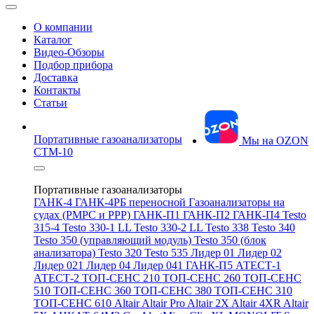
О компании
Каталог
Видео-Обзоры
Подбор прибора
Доставка
Контакты
Статьи
Портативные газоанализаторы
Мы на OZON
СТМ-10
Портативные газоанализаторы
ГАНК-4
ГАНК-4РБ переносной
Газоанализаторы на
судах (РМРС и РРР)
ГАНК-П1
ГАНК-П2
ГАНК-П4
Testo
315-4
Testo 330-1 LL
Testo 330-2 LL
Testo 338
Testo 340
Testo 350 (управляющий модуль)
Testo 350 (блок
анализатора)
Testo 320
Testo 535
Лидер 01
Лидер 02
Лидер 021
Лидер 04
Лидер 041
ГАНК-П5
АТЕСТ-1
АТЕСТ-2
ТОП-СЕНС 210
ТОП-СЕНС 260
ТОП-СЕНС
510
ТОП-СЕНС 360
ТОП-СЕНС 380
ТОП-СЕНС 310
ТОП-СЕНС 610
Altair
Altair Pro
Altair 2X
Altair 4XR
Altair