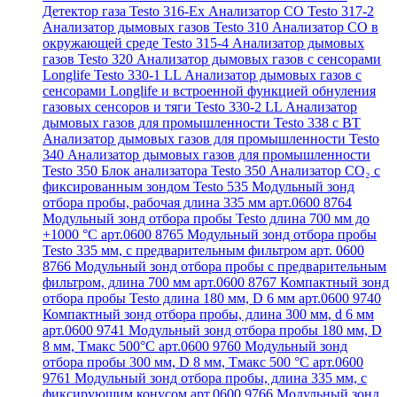
Детектор газа Testo 316-Ex
Анализатор CO Testo 317-2
Анализатор дымовых газов Testo 310
Анализатор CO в
окружающей среде Testo 315-4
Анализатор дымовых
газов Testo 320
Анализатор дымовых газов с сенсорами
Longlife Testo 330-1 LL
Анализатор дымовых газов с
сенсорами Longlife и встроенной функцией обнуления
газовых сенсоров и тяги Testo 330-2 LL
Анализатор
дымовых газов для промышленности Testo 338 с BT
Анализатор дымовых газов для промышленности Testo
340
Анализатор дымовых газов для промышленности
Testo 350
Блок анализатора Testo 350
Анализатор СО₂ с
фиксированным зондом Testo 535
Модульный зонд
отбора пробы, рабочая длина 335 мм арт.0600 8764
Модульный зонд отбора пробы Testo длина 700 мм до
+1000 °С арт.0600 8765
Модульный зонд отбора пробы
Testo 335 мм, с предварительным фильтром арт. 0600
8766
Модульный зонд отбора пробы с предварительным
фильтром, длина 700 мм арт.0600 8767
Компактный зонд
отбора пробы Testo длина 180 мм, D 6 мм арт.0600 9740
Компактный зонд отбора пробы, длина 300 мм, d 6 мм
арт.0600 9741
Модульный зонд отбора пробы 180 мм, D
8 мм, Tмакс 500°С арт.0600 9760
Модульный зонд
отбора пробы 300 мм, D 8 мм, Tмакс 500 °C арт.0600
9761
Модульный зонд отбора пробы, длина 335 мм, с
фиксирующим конусом арт.0600 9766
Модульный зонд