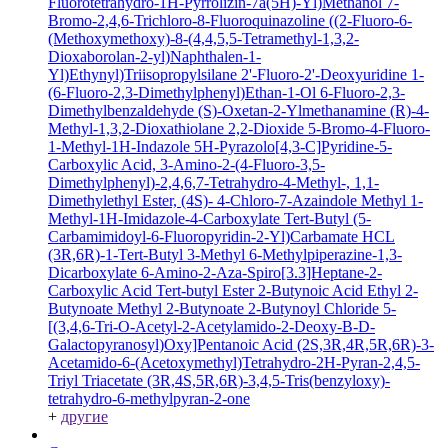
Fluorotetrahydro-1H-Pyrrolizin-7a(5H)-Yl)Methanol
7-
Bromo-2,4,6-Trichloro-8-Fluoroquinazoline
((2-Fluoro-6-
(Methoxymethoxy)-8-(4,4,5,5-Tetramethyl-1,3,2-
Dioxaborolan-2-yl)Naphthalen-1-
Yl)Ethynyl)Triisopropylsilane
2'-Fluoro-2'-Deoxyuridine
1-
(6-Fluoro-2,3-Dimethylphenyl)Ethan-1-Ol
6-Fluoro-2,3-
Dimethylbenzaldehyde
(S)-Oxetan-2-Ylmethanamine
(R)-4-
Methyl-1,3,2-Dioxathiolane 2,2-Dioxide
5-Bromo-4-Fluoro-
1-Methyl-1H-Indazole
5H-Pyrazolo[4,3-C]Pyridine-5-
Carboxylic Acid, 3-Amino-2-(4-Fluoro-3,5-
Dimethylphenyl)-2,4,6,7-Tetrahydro-4-Methyl-, 1,1-
Dimethylethyl Ester, (4S)-
4-Chloro-7-Azaindole
Methyl 1-
Methyl-1H-Imidazole-4-Carboxylate
Tert-Butyl (5-
Carbamimidoyl-6-Fluoropyridin-2-Yl)Carbamate HCL
(3R,6R)-1-Tert-Butyl 3-Methyl 6-Methylpiperazine-1,3-
Dicarboxylate
6-Amino-2-Aza-Spiro[3.3]Heptane-2-
Carboxylic Acid Tert-butyl Ester
2-Butynoic Acid
Ethyl 2-
Butynoate
Methyl 2-Butynoate
2-Butynoyl Chloride
5-
[(3,4,6-Tri-O-Acetyl-2-Acetylamido-2-Deoxy-B-D-
Galactopyranosyl)Oxy]Pentanoic Acid
(2S,3R,4R,5R,6R)-3-
Acetamido-6-(Acetoxymethyl)Tetrahydro-2H-Pyran-2,4,5-
Triyl Triacetate
(3R,4S,5R,6R)-3,4,5-Tris(benzyloxy)-
tetrahydro-6-methylpyran-2-one
+
другие