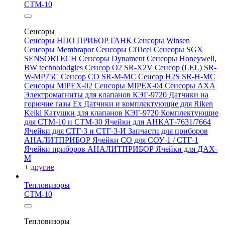
СТМ-10
Сенсоры
Сенсоры НПО ПРИБОР ГАНК
Сенсоры Winsen
Сенсоры Membrapor
Сенсоры CiTicel
Сенсоры SGX
SENSORTECH
Сенсоры Dynament
Сенсоры Honeywell,
BW technolodgies
Сенсор O2 SR-X2V
Сенсор (LEL) SR-
W-MP75C
Сенсор CO SR-M-MC
Сенсор H2S SR-H-MC
Сенсоры MIPEX-02
Сенсоры MIPEX-04
Сенсоры АХА
Электромагниты для клапанов КЭГ-9720
Датчики на
горючие газы Ex
Датчики и комплектующие для Riken
Keiki
Катушки для клапанов КЭГ-9720
Комплектующие
для СТМ-10 и СТМ-30
Ячейки для АНКАТ-7631/7664
Ячейки для СТГ-3 и СТГ-3-И
Запчасти для приборов
АНАЛИТПРИБОР
Ячейки CO для СОУ-1 / СТГ-1
Ячейки приборов АНАЛИТПРИБОР
Ячейки для ДАХ-
М
+
другие
Тепловизоры
СТМ-10
Тепловизоры