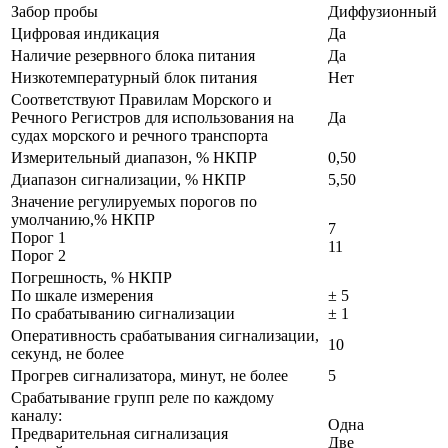
Забор пробы
Диффузионный
Цифровая индикация
Да
Наличие резервного блока питания
Да
Низкотемпературный блок питания
Нет
Cоответствуют Правилам Морского и
Речного Регистров для использования на
Да
судах морского и речного транспорта
Измерительный диапазон, % НКПР
0,50
Диапазон сигнализации, % НКПР
5,50
Значение регулируемых порогов по
умолчанию,% НКПР
7
Порог 1
11
Порог 2
Погрешность, % НКПР
По шкале измерения
± 5
По срабатыванию сигнализации
± 1
Оперативность срабатывания сигнализации,
10
секунд, не более
Прогрев сигнализатора, минут, не более
5
Срабатывание групп реле по каждому
каналу:
Одна
Предварительная сигнализация
Две