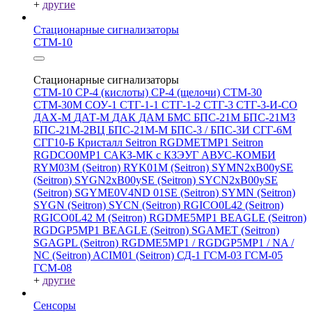
+
другие
Стационарные сигнализаторы
СТМ-10
Стационарные сигнализаторы
СТМ-10
СР-4 (кислоты)
СР-4 (щелочи)
СТМ-30
СТМ-30М
СОУ-1
СТГ-1-1
СТГ-1-2
СТГ-3
СТГ-3-И-CO
ДАХ-М
ДАТ-М
ДАК
ДАМ
БМС
БПС-21М
БПС-21М3
БПС-21М-2ВЦ
БПС-21М-М
БПС-3 / БПС-3И
СГГ-6М
СГГ10-Б
Кристалл
Seitron RGDMETMP1
Seitron
RGDCO0MP1
САКЗ-МК с КЗЭУГ
АВУС-КОМБИ
RYM03M (Seitron)
RYK01M (Seitron)
SYMN2хB00ySE
(Seitron)
SYGN2xB00ySE (Seitron)
SYCN2xB00ySE
(Seitron)
SGYME0V4ND 01SE (Seitron)
SYMN (Seitron)
SYGN (Seitron)
SYCN (Seitron)
RGICO0L42 (Seitron)
RGICO0L42 M (Seitron)
RGDME5MP1 BEAGLE (Seitron)
RGDGP5MP1 BEAGLE (Seitron)
SGAMET (Seitron)
SGAGPL (Seitron)
RGDME5MP1 / RGDGP5MP1 / NA /
NC (Seitron)
ACIM01 (Seitron)
СД-1
ГСМ-03
ГСМ-05
ГСМ-08
+
другие
Сенсоры