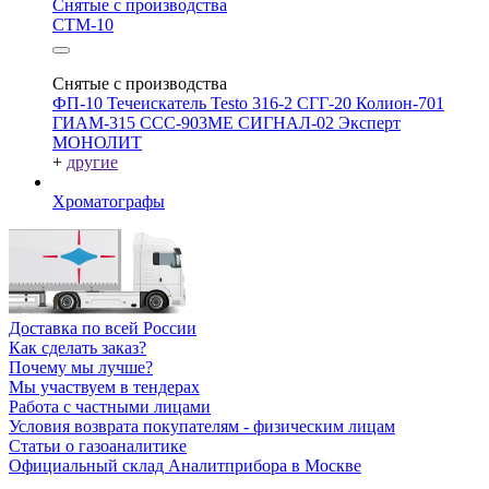
Снятые с производства
СТМ-10
Снятые с производства
ФП-10
Течеискатель Testo 316-2
СГГ-20
Колион-701
ГИАМ-315
ССС-903МЕ
СИГНАЛ-02
Эксперт
МОНОЛИТ
+
другие
Хроматографы
Доставка по всей России
Как сделать заказ?
Почему мы лучше?
Мы участвуем в тендерах
Работа с частными лицами
Условия возврата покупателям - физическим лицам
Статьи о газоаналитике
Официальный склад Аналитприбора в Москве