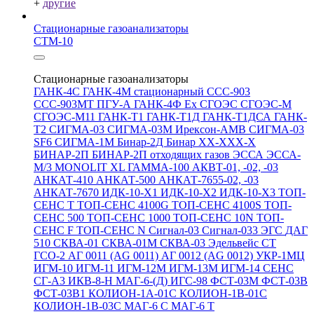
+
другие
Стационарные газоанализаторы
СТМ-10
Стационарные газоанализаторы
ГАНК-4С
ГАНК-4М стационарный
ССС-903
ССС-903МТ
ПГУ-А
ГАНК-4Ф Ex
СГОЭС
СГОЭС-М
СГОЭС-М11
ГАНК-Т1
ГАНК-Т1Д
ГАНК-Т1ДСА
ГАНК-
Т2
СИГМА-03
СИГМА-03М
Ирексон-АМВ
СИГМА-03
SF6
СИГМА-1М
Бинар-2Д
Бинар ХХ-ХХХ-Х
БИНАР-2П
БИНАР-2П отходящих газов
ЭССА
ЭССА-
М/3
MONOLIT XL
ГАММА-100
АКВТ-01, -02, -03
АНКАТ-410
АНКАТ-500
АНКАТ-7655-02, -03
АНКАТ-7670
ИДК-10-Х1
ИДК-10-Х2
ИДК-10-Х3
ТОП-
СЕНС Т
ТОП-СЕНС 4100G
ТОП-СЕНС 4100S
ТОП-
СЕНС 500
ТОП-СЕНС 1000
ТОП-СЕНС 10N
ТОП-
СЕНС F
ТОП-СЕНС N
Сигнал-03
Сигнал-033
ЭГС
ДАГ
510
СКВА-01
СКВА-01М
СКВА-03
Эдельвейс СТ
ГСО-2
АГ 0011 (AG 0011)
АГ 0012 (AG 0012)
УКР-1МЦ
ИГМ-10
ИГМ-11
ИГМ-12М
ИГМ-13М
ИГМ-14
СЕНС
СГ-А3
ИКВ-8-Н
МАГ-6-(Д)
ИГС-98
ФСТ-03М
ФСТ-03В
ФСТ-03В1
КОЛИОН-1А-01С
КОЛИОН-1В-01С
КОЛИОН-1В-03С
МАГ-6 С
МАГ-6 Т