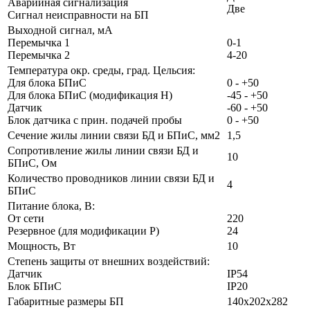
Аварийная сигнализация
Две
Сигнал неисправности на БП
Выходной сигнал, мА
Перемычка 1
0-1
Перемычка 2
4-20
Температура окр. среды, град. Цельсия:
Для блока БПиС
0 - +50
Для блока БПиС (модификация Н)
-45 - +50
Датчик
-60 - +50
Блок датчика c прин. подачей пробы
0 - +50
Сечение жилы линии связи БД и БПиС, мм2
1,5
Сопротивление жилы линии связи БД и
10
БПиС, Ом
Количество проводников линии связи БД и
4
БПиС
Питание блока, В:
От сети
220
Резервное (для модификации Р)
24
Мощность, Вт
10
Степень защиты от внешних воздействий:
Датчик
IP54
Блок БПиС
IP20
Габаритные размеры БП
140х202х282