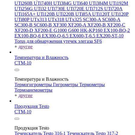
UTi260В
UTi740H
UTi384G
UTi640
UTi384M
UTi192M
UTi256G
UTi32
UTi730E
UTi720E
UTi712S
UTi720A
UTi165A+
UTi120B
UTi220B
UTi85A
UTi120T
UTi120P
UTi80P
UTx313
UTx318
UTx325
SC300-A
SC600-A
SC300-B
SC600-B
XF300
XF200-A
XF200-B
XF200-C
XF200-D
XF200-E
G1000
G600
HK-KP160
EX100-BQ-2
EX100-BQ-6
EX300-Q-6.5
EX600-T-6.5
EX200-ST-10
Torus для обнаружения утечек элегаза SF6
+
другие
Температура и Влажность
СТМ-10
Температура и Влажность
Термогигрометры
Гигрометры
Термометры
Термоанемометры
+
другие
Продукция Testo
СТМ-10
Продукция Testo
Течеискатель Testo 316-1
Течеискатель Testo 317-2