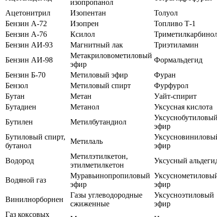
изопропанол
Ацетонитрил
Изопентан
Толуол
Бензин А-72
Изопрен
Топливо Т-1
Бензин А-76
Ксилол
Триметилкарбино
Бензин АИ-93
Магнитный лак
Триэтиламин
Метакриловометиловый
Бензин АИ-98
Формальдегид
эфир
Бензин Б-70
Метиловый эфир
Фуран
Бензол
Метиловый спирт
Фурфурол
Бутан
Метан
Уайт-спирит
Бутадиен
Метанол
Уксусная кислота
Уксуснобутиловы
Бутилен
Метилбутандиол
эфир
Бутиловый спирт,
Уксусновиниловы
Метилаль
бутанол
эфир
Метилэтилкетон,
Водород
Уксусный альдеги
этилметилкетон
Муравьинопропиловый
Уксуснометиловы
Водяной газ
эфир
эфир
Газы углеводородные
Уксусноэтиловый
Винилнорборнен
сжиженные
эфир
Газ коксовых