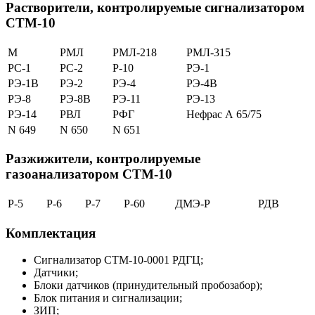
Растворители, контролируемые сигнализатором
СТМ-10
М
РМЛ
РМЛ-218
РМЛ-315
РС-1
РС-2
Р-10
РЭ-1
РЭ-1В
РЭ-2
РЭ-4
РЭ-4В
РЭ-8
РЭ-8В
РЭ-11
РЭ-13
РЭ-14
РВЛ
РФГ
Нефрас А 65/75
N 649
N 650
N 651
Разжижители, контролируемые
газоанализатором СТМ-10
Р-5
Р-6
Р-7
Р-60
ДМЭ-Р
РДВ
Комплектация
Сигнализатор СТМ-10-0001 РДГЦ;
Датчики;
Блоки датчиков (принудительный пробозабор);
Блок питания и сигнализации;
ЗИП;