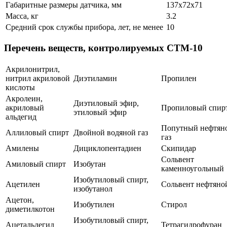
Габаритные размеры датчика, мм
137х72х71
Масса, кг
3.2
Средний срок службы прибора, лет, не менее
10
Перечень веществ, контролируемых СТМ-10
Акрилонитрил,
нитрил акриловой
Диэтиламин
Пропилен
кислоты
Акролеин,
Диэтиловый эфир,
акриловый
Пропиловый спир
этиловый эфир
альдегид
Попутный нефтян
Аллиловый спирт
Двойной водяной газ
газ
Амилены
Дициклопентадиен
Скипидар
Сольвент
Амиловый спирт
Изобутан
каменноугольный
Изобутиловый спирт,
Ацетилен
Сольвент нефтяно
изобутанол
Ацетон,
Изобутилен
Стирол
диметилкотон
Изобутиловый спирт,
Ацетальдегид
Тетрагидрофуран