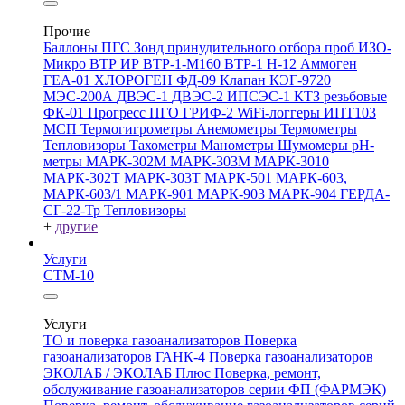
Прочие
Баллоны ПГС
Зонд принудительного отбора проб
ИЗО-
Микро
ВТР
ИР
ВТР-1-М160
ВТР-1
Н-12
Аммоген
ГЕА-01
ХЛОРОГЕН
ФД-09
Клапан КЭГ-9720
МЭС-200А
ДВЭС-1
ДВЭС-2
ИПСЭС-1
КТЗ резьбовые
ФК-01 Прогресс
ПГО
ГРИФ-2
WiFi-логгеры
ИПТ103
МСП
Термогигрометры
Анемометры
Термометры
Тепловизоры
Тахометры
Манометры
Шумомеры
pH-
метры
МАРК-302М
МАРК-303М
МАРК-3010
МАРК-302Т
МАРК-303Т
МАРК-501
МАРК-603,
МАРК-603/1
МАРК-901
МАРК-903
МАРК-904
ГЕРДА-
СГ-22-Тр
Тепловизоры
+
другие
Услуги
СТМ-10
Услуги
ТО и поверка газоанализаторов
Поверка
газоанализаторов ГАНК-4
Поверка газоанализаторов
ЭКОЛАБ / ЭКОЛАБ Плюс
Поверка, ремонт,
обслуживание газоанализаторов серии ФП (ФАРМЭК)