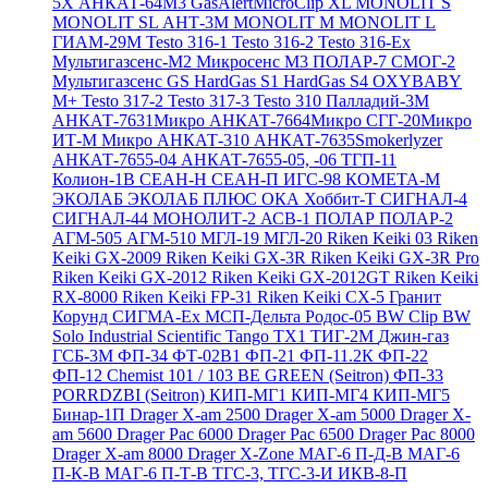
5X
АНКАТ-64М3
GasAlertMicroClip XL
MONOLIT S
MONOLIT SL
АНТ-3М
MONOLIT M
MONOLIT L
ГИАМ-29М
Testo 316-1
Testo 316-2
Testo 316-Ex
Мультигазсенс-М2
Микросенс М3
ПОЛАР-7
СМОГ-2
Мультигазсенс GS
HardGas S1
HardGas S4
OXYBABY
M+
Testo 317-2
Testo 317-3
Testo 310
Палладий-3М
АНКАТ-7631Микро
АНКАТ-7664Микро
СГГ-20Микро
ИТ-М Микро
АНКАТ-310
АНКАТ-7635Smokerlyzer
АНКАТ-7655-04
АНКАТ-7655-05, -06
ТГП-11
Колион-1В
СЕАН-Н
СЕАН-П
ИГС-98
КОМЕТА-М
ЭКОЛАБ
ЭКОЛАБ ПЛЮС
ОКА
Хоббит-Т
СИГНАЛ-4
СИГНАЛ-44
МОНОЛИТ-2
АСВ-1
ПОЛАР
ПОЛАР-2
АГМ-505
АГМ-510
МГЛ-19
МГЛ-20
Riken Keiki 03
Riken
Keiki GX-2009
Riken Keiki GX-3R
Riken Keiki GX-3R Pro
Riken Keiki GX-2012
Riken Keiki GX-2012GT
Riken Keiki
RX-8000
Riken Keiki FP-31
Riken Keiki CX-5
Гранит
Корунд
СИГМА-Ех
МСП-Дельта
Родос-05
BW Clip
BW
Solo
Industrial Scientific Tango TX1
ТИГ-2М
Джин-газ
ГСБ-3М
ФП-34
ФТ-02В1
ФП-21
ФП-11.2К
ФП-22
ФП-12
Chemist 101 / 103 BE GREEN (Seitron)
ФП-33
PORRDZBI (Seitron)
КИП-МГ1
КИП-МГ4
КИП-МГ5
Бинар-1П
Drager X-am 2500
Drager X-am 5000
Drager X-
am 5600
Drager Pac 6000
Drager Pac 6500
Drager Pac 8000
Drager X-am 8000
Drager X-Zone
МАГ-6 П-Д-В
МАГ-6
П-К-В
МАГ-6 П-Т-В
ТГС-3, ТГС-3-И
ИКВ-8-П