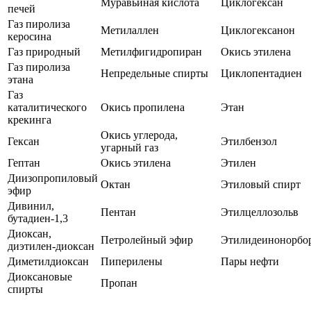
Муравьиная кислота
Циклогексан
печей
Газ пиролиза
Метилаллен
Циклогексанон
керосина
Газ природный
Метилфигидропиран
Окись этилена
Газ пиролиза
Непредельные спирты
Циклопентадиен
этана
Газ
каталитического
Окись пропилена
Этан
крекинга
Окись углерода,
Гексан
Этилбензол
угарный газ
Гептан
Окись этилена
Этилен
Диизопропиловый
Октан
Этиловый спирт
эфир
Дивинил,
Пентан
Этилцеллозольв
бутадиен-1,3
Диоксан,
Петролейный эфир
Этилидеинонорбо
диэтилен-диоксан
Диметилдиоксан
Пиперилены
Пары нефти
Диоксановые
Пропан
спирты