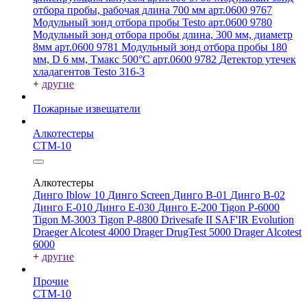
отбора пробы, рабочая длина 700 мм арт.0600 9767
Модульный зонд отбора пробы Testo арт.0600 9780
Модульный зонд отбора пробы длина, 300 мм, диаметр
8мм арт.0600 9781
Модульный зонд отбора пробы 180
мм, D 6 мм, Tмакс 500°С арт.0600 9782
Детектор утечек
хладагентов Testo 316-3
+
другие
Пожарные извещатели
Алкотестеры
СТМ-10
Алкотестеры
Динго Iblow 10
Динго Screen
Динго В-01
Динго В-02
Динго Е-010
Динго Е-030
Динго Е-200
Tigon P-6000
Tigon M-3003
Tigon P-8800
Drivesafe II
SAF'IR Evolution
Draeger Alcotest 4000
Drager DrugTest 5000
Drager Alcotest
6000
+
другие
Прочие
СТМ-10