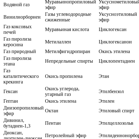
Муравьинопропиловый
Уксуснометиловы
Водяной газ
эфир
эфир
Газы углеводородные
Уксусноэтиловый
Винилнорборнен
сжиженные
эфир
Газ коксовых
Муравьиная кислота
Циклогексан
печей
Газ пиролиза
Метилаллен
Циклогексанон
керосина
Газ природный
Метилфигидропиран
Окись этилена
Газ пиролиза
Непредельные спирты
Циклопентадиен
этана
Газ
каталитического
Окись пропилена
Этан
крекинга
Окись углерода,
Гексан
Этилбензол
угарный газ
Гептан
Окись этилена
Этилен
Диизопропиловый
Октан
Этиловый спирт
эфир
Дивинил,
Пентан
Этилцеллозольв
бутадиен-1,3
Диоксан,
Петролейный эфир
Этилидеинонорбо
диэтилен-диоксан