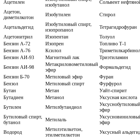
Ацетилен
Сольвент нефтяно
изобутанол
Ацетон,
Изобутилен
Стирол
диметилкотон
Изобутиловый спирт,
Ацетальдегид
Тетрагидрофуран
изопропанол
Ацетонитрил
Изопентан
Толуол
Бензин А-72
Изопрен
Топливо Т-1
Бензин А-76
Ксилол
Триметилкарбино
Бензин АИ-93
Магнитный лак
Триэтиламин
Метакриловометиловый
Бензин АИ-98
Формальдегид
эфир
Бензин Б-70
Метиловый эфир
Фуран
Бензол
Метиловый спирт
Фурфурол
Бутан
Метан
Уайт-спирит
Бутадиен
Метанол
Уксусная кислота
Уксуснобутиловы
Бутилен
Метилбутандиол
эфир
Бутиловый спирт,
Уксусновиниловы
Метилаль
бутанол
эфир
Метилэтилкетон,
Водород
Уксусный альдеги
этилметилкетон