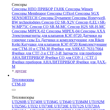
Сенсоры
Сенсоры НПО ПРИБОР ГАНК
Сенсоры Winsen
Сенсоры Membrapor
Сенсоры CiTicel
Сенсоры SGX
SENSORTECH
Сенсоры Dynament
Сенсоры Honeywell,
BW technolodgies
Сенсор O2 SR-X2V
Сенсор (LEL) SR-
W-MP75C
Сенсор CO SR-M-MC
Сенсор H2S SR-H-MC
Сенсоры MIPEX-02
Сенсоры MIPEX-04
Сенсоры АХА
Электромагниты для клапанов КЭГ-9720
Датчики на
горючие газы Ex
Датчики и комплектующие для Riken
Keiki
Катушки для клапанов КЭГ-9720
Комплектующие
для СТМ-10 и СТМ-30
Ячейки для АНКАТ-7631/7664
Ячейки для СТГ-3 и СТГ-3-И
Запчасти для приборов
АНАЛИТПРИБОР
Ячейки CO для СОУ-1 / СТГ-1
Ячейки приборов АНАЛИТПРИБОР
Ячейки для ДАХ-
М
+
другие
Тепловизоры
СТМ-10
Тепловизоры
UTi260В
UTi740H
UTi384G
UTi640
UTi384M
UTi192M
UTi256G
UTi32
UTi730E
UTi720E
UTi712S
UTi720A