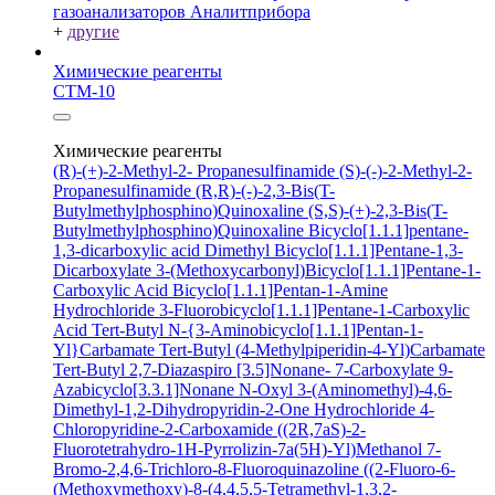
газоанализаторов Аналитприбора
+
другие
Химические реагенты
СТМ-10
Химические реагенты
(R)-(+)-2-Methyl-2- Propanesulfinamide
(S)-(-)-2-Methyl-2-
Propanesulfinamide
(R,R)-(-)-2,3-Bis(T-
Butylmethylphosphino)Quinoxaline
(S,S)-(+)-2,3-Bis(T-
Butylmethylphosphino)Quinoxaline
Bicyclo[1.1.1]pentane-
1,3-dicarboxylic acid
Dimethyl Bicyclo[1.1.1]Pentane-1,3-
Dicarboxylate
3-(Methoxycarbonyl)Bicyclo[1.1.1]Pentane-1-
Carboxylic Acid
Bicyclo[1.1.1]Pentan-1-Amine
Hydrochloride
3-Fluorobicyclo[1.1.1]Pentane-1-Carboxylic
Acid
Tert-Butyl N-{3-Aminobicyclo[1.1.1]Pentan-1-
Yl}Carbamate
Tert-Butyl (4-Methylpiperidin-4-Yl)Carbamate
Tert-Butyl 2,7-Diazaspiro [3.5]Nonane- 7-Carboxylate
9-
Azabicyclo[3.3.1]Nonane N-Oxyl
3-(Aminomethyl)-4,6-
Dimethyl-1,2-Dihydropyridin-2-One Hydrochloride
4-
Chloropyridine-2-Carboxamide
((2R,7aS)-2-
Fluorotetrahydro-1H-Pyrrolizin-7a(5H)-Yl)Methanol
7-
Bromo-2,4,6-Trichloro-8-Fluoroquinazoline
((2-Fluoro-6-
(Methoxymethoxy)-8-(4,4,5,5-Tetramethyl-1,3,2-