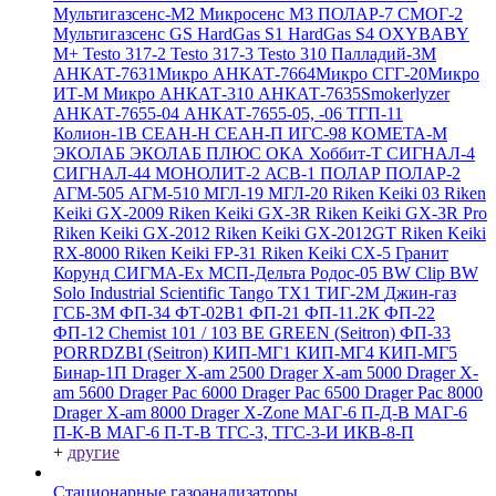
Мультигазсенс-М2
Микросенс М3
ПОЛАР-7
СМОГ-2
Мультигазсенс GS
HardGas S1
HardGas S4
OXYBABY
M+
Testo 317-2
Testo 317-3
Testo 310
Палладий-3М
АНКАТ-7631Микро
АНКАТ-7664Микро
СГГ-20Микро
ИТ-М Микро
АНКАТ-310
АНКАТ-7635Smokerlyzer
АНКАТ-7655-04
АНКАТ-7655-05, -06
ТГП-11
Колион-1В
СЕАН-Н
СЕАН-П
ИГС-98
КОМЕТА-М
ЭКОЛАБ
ЭКОЛАБ ПЛЮС
ОКА
Хоббит-Т
СИГНАЛ-4
СИГНАЛ-44
МОНОЛИТ-2
АСВ-1
ПОЛАР
ПОЛАР-2
АГМ-505
АГМ-510
МГЛ-19
МГЛ-20
Riken Keiki 03
Riken
Keiki GX-2009
Riken Keiki GX-3R
Riken Keiki GX-3R Pro
Riken Keiki GX-2012
Riken Keiki GX-2012GT
Riken Keiki
RX-8000
Riken Keiki FP-31
Riken Keiki CX-5
Гранит
Корунд
СИГМА-Ех
МСП-Дельта
Родос-05
BW Clip
BW
Solo
Industrial Scientific Tango TX1
ТИГ-2М
Джин-газ
ГСБ-3М
ФП-34
ФТ-02В1
ФП-21
ФП-11.2К
ФП-22
ФП-12
Chemist 101 / 103 BE GREEN (Seitron)
ФП-33
PORRDZBI (Seitron)
КИП-МГ1
КИП-МГ4
КИП-МГ5
Бинар-1П
Drager X-am 2500
Drager X-am 5000
Drager X-
am 5600
Drager Pac 6000
Drager Pac 6500
Drager Pac 8000
Drager X-am 8000
Drager X-Zone
МАГ-6 П-Д-В
МАГ-6
П-К-В
МАГ-6 П-Т-В
ТГС-3, ТГС-3-И
ИКВ-8-П
+
другие
Стационарные газоанализаторы