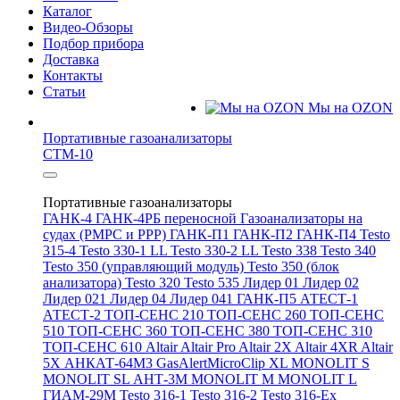
Каталог
Видео-Обзоры
Подбор прибора
Доставка
Контакты
Статьи
Мы на OZON
Портативные газоанализаторы
СТМ-10
Портативные газоанализаторы
ГАНК-4
ГАНК-4РБ переносной
Газоанализаторы на
судах (РМРС и РРР)
ГАНК-П1
ГАНК-П2
ГАНК-П4
Testo
315-4
Testo 330-1 LL
Testo 330-2 LL
Testo 338
Testo 340
Testo 350 (управляющий модуль)
Testo 350 (блок
анализатора)
Testo 320
Testo 535
Лидер 01
Лидер 02
Лидер 021
Лидер 04
Лидер 041
ГАНК-П5
АТЕСТ-1
АТЕСТ-2
ТОП-СЕНС 210
ТОП-СЕНС 260
ТОП-СЕНС
510
ТОП-СЕНС 360
ТОП-СЕНС 380
ТОП-СЕНС 310
ТОП-СЕНС 610
Altair
Altair Pro
Altair 2X
Altair 4XR
Altair
5X
АНКАТ-64М3
GasAlertMicroClip XL
MONOLIT S
MONOLIT SL
АНТ-3М
MONOLIT M
MONOLIT L
ГИАМ-29М
Testo 316-1
Testo 316-2
Testo 316-Ex