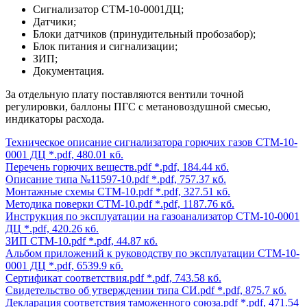
Сигнализатор СТМ-10-0001ДЦ;
Датчики;
Блоки датчиков (принудительный пробозабор);
Блок питания и сигнализации;
ЗИП;
Документация.
За отдельную плату поставляются вентили точной
регулировки, баллоны ПГС с метановоздушной смесью,
индикаторы расхода.
Техническое описание сигнализатора горючих газов СТМ-10-
0001 ДЦ
*.pdf, 480.01 кб.
Перечень горючих веществ.pdf
*.pdf, 184.44 кб.
Описание типа №11597-10.pdf
*.pdf, 757.37 кб.
Монтажные схемы СТМ-10.pdf
*.pdf, 327.51 кб.
Методика поверки СТМ-10.pdf
*.pdf, 1187.76 кб.
Инструкция по эксплуатации на газоанализатор СТМ-10-0001
ДЦ
*.pdf, 420.26 кб.
ЗИП СТМ-10.pdf
*.pdf, 44.87 кб.
Альбом приложений к руководству по эксплуатации СТМ-10-
0001 ДЦ
*.pdf, 6539.9 кб.
Сертификат соответствия.pdf
*.pdf, 743.58 кб.
Свидетельство об утверждении типа СИ.pdf
*.pdf, 875.7 кб.
Декларация соответствия таможенного союза.pdf
*.pdf, 471.54