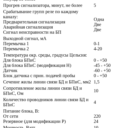
Прогрев сигнализатора, минут, не более
5
Срабатывание групп реле по каждому
каналу:
Одна
Предварительная сигнализация
Две
Аварийная сигнализация
Две
Сигнал неисправности на БП
Выходной сигнал, мА
Перемычка 1
0-1
Перемычка 2
4-20
Температура окр. среды, градусы Цельсия:
Для блока БПиС
0 - +50
Для блока БПиС (модификация Н)
-45 - +50
Датчик
-60 - +50
Блок датчика c прин. подачей пробы
0 - +50
Сечение жилы линии связи БД и БПиС, мм2
1,5
Сопротивление жилы линии связи БД и
10
БПиС, Ом
Количество проводников линии связи БД и
4
БПиС
Питание блока, В:
От сети
220
Резервное (для модификации Р)
24
Мощность, Ватт
10