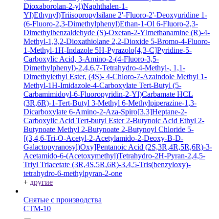
Dioxaborolan-2-yl)Naphthalen-1-
Yl)Ethynyl)Triisopropylsilane
2'-Fluoro-2'-Deoxyuridine
1-
(6-Fluoro-2,3-Dimethylphenyl)Ethan-1-Ol
6-Fluoro-2,3-
Dimethylbenzaldehyde
(S)-Oxetan-2-Ylmethanamine
(R)-4-
Methyl-1,3,2-Dioxathiolane 2,2-Dioxide
5-Bromo-4-Fluoro-
1-Methyl-1H-Indazole
5H-Pyrazolo[4,3-C]Pyridine-5-
Carboxylic Acid, 3-Amino-2-(4-Fluoro-3,5-
Dimethylphenyl)-2,4,6,7-Tetrahydro-4-Methyl-, 1,1-
Dimethylethyl Ester, (4S)-
4-Chloro-7-Azaindole
Methyl 1-
Methyl-1H-Imidazole-4-Carboxylate
Tert-Butyl (5-
Carbamimidoyl-6-Fluoropyridin-2-Yl)Carbamate HCL
(3R,6R)-1-Tert-Butyl 3-Methyl 6-Methylpiperazine-1,3-
Dicarboxylate
6-Amino-2-Aza-Spiro[3.3]Heptane-2-
Carboxylic Acid Tert-butyl Ester
2-Butynoic Acid
Ethyl 2-
Butynoate
Methyl 2-Butynoate
2-Butynoyl Chloride
5-
[(3,4,6-Tri-O-Acetyl-2-Acetylamido-2-Deoxy-B-D-
Galactopyranosyl)Oxy]Pentanoic Acid
(2S,3R,4R,5R,6R)-3-
Acetamido-6-(Acetoxymethyl)Tetrahydro-2H-Pyran-2,4,5-
Triyl Triacetate
(3R,4S,5R,6R)-3,4,5-Tris(benzyloxy)-
tetrahydro-6-methylpyran-2-one
+
другие
Снятые с производства
СТМ-10