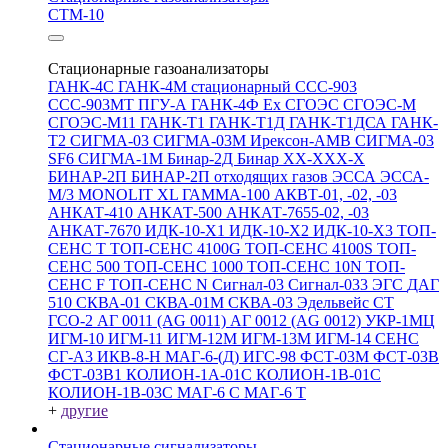
СТМ-10
Стационарные газоанализаторы
ГАНК-4С
ГАНК-4М стационарный
ССС-903
ССС-903МТ
ПГУ-А
ГАНК-4Ф Ex
СГОЭС
СГОЭС-М
СГОЭС-М11
ГАНК-Т1
ГАНК-Т1Д
ГАНК-Т1ДСА
ГАНК-
Т2
СИГМА-03
СИГМА-03М
Ирексон-АМВ
СИГМА-03
SF6
СИГМА-1М
Бинар-2Д
Бинар ХХ-ХХХ-Х
БИНАР-2П
БИНАР-2П отходящих газов
ЭССА
ЭССА-
М/3
MONOLIT XL
ГАММА-100
АКВТ-01, -02, -03
АНКАТ-410
АНКАТ-500
АНКАТ-7655-02, -03
АНКАТ-7670
ИДК-10-Х1
ИДК-10-Х2
ИДК-10-Х3
ТОП-
СЕНС Т
ТОП-СЕНС 4100G
ТОП-СЕНС 4100S
ТОП-
СЕНС 500
ТОП-СЕНС 1000
ТОП-СЕНС 10N
ТОП-
СЕНС F
ТОП-СЕНС N
Сигнал-03
Сигнал-033
ЭГС
ДАГ
510
СКВА-01
СКВА-01М
СКВА-03
Эдельвейс СТ
ГСО-2
АГ 0011 (AG 0011)
АГ 0012 (AG 0012)
УКР-1МЦ
ИГМ-10
ИГМ-11
ИГМ-12М
ИГМ-13М
ИГМ-14
СЕНС
СГ-А3
ИКВ-8-Н
МАГ-6-(Д)
ИГС-98
ФСТ-03М
ФСТ-03В
ФСТ-03В1
КОЛИОН-1А-01С
КОЛИОН-1В-01С
КОЛИОН-1В-03С
МАГ-6 С
МАГ-6 Т
+
другие
Стационарные сигнализаторы