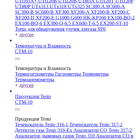
UTi165A+
UTi120B
UTi220B
UTi85A
UTi120T
UTi120P
UTi80P
UTx313
UTx318
UTx325
SC300-A
SC600-A
SC300-B
SC600-B
XF300
XF200-A
XF200-B
XF200-C
XF200-D
XF200-E
G1000
G600
HK-KP160
EX100-BQ-2
EX100-BQ-6
EX300-Q-6.5
EX600-T-6.5
EX200-ST-10
Torus для обнаружения утечек элегаза SF6
+
другие
Температура и Влажность
СТМ-10
Температура и Влажность
Термогигрометры
Гигрометры
Термометры
Термоанемометры
+
другие
Продукция Testo
СТМ-10
Продукция Testo
Течеискатель Testo 316-1
Течеискатель Testo 317-2
Детектор газа Testo 316-Ex
Анализатор CO Testo 317-2
Анализатор дымовых газов Testo 310
Анализатор CO в