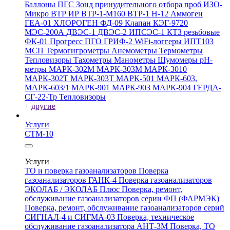
Баллоны ПГС
Зонд принудительного отбора проб
ИЗО-
Микро
ВТР
ИР
ВТР-1-М160
ВТР-1
Н-12
Аммоген
ГЕА-01
ХЛОРОГЕН
ФД-09
Клапан КЭГ-9720
МЭС-200А
ДВЭС-1
ДВЭС-2
ИПСЭС-1
КТЗ резьбовые
ФК-01 Прогресс
ПГО
ГРИФ-2
WiFi-логгеры
ИПТ103
МСП
Термогигрометры
Анемометры
Термометры
Тепловизоры
Тахометры
Манометры
Шумомеры
pH-
метры
МАРК-302М
МАРК-303М
МАРК-3010
МАРК-302Т
МАРК-303Т
МАРК-501
МАРК-603,
МАРК-603/1
МАРК-901
МАРК-903
МАРК-904
ГЕРДА-
СГ-22-Тр
Тепловизоры
+
другие
Услуги
СТМ-10
Услуги
ТО и поверка газоанализаторов
Поверка
газоанализаторов ГАНК-4
Поверка газоанализаторов
ЭКОЛАБ / ЭКОЛАБ Плюс
Поверка, ремонт,
обслуживание газоанализаторов серии ФП (ФАРМЭК)
Поверка, ремонт, обслуживание газоанализаторов серий
СИГНАЛ-4 и СИГМА-03
Поверка, техническое
обслуживание газоанализатора АНТ-3М
Поверка, ТО