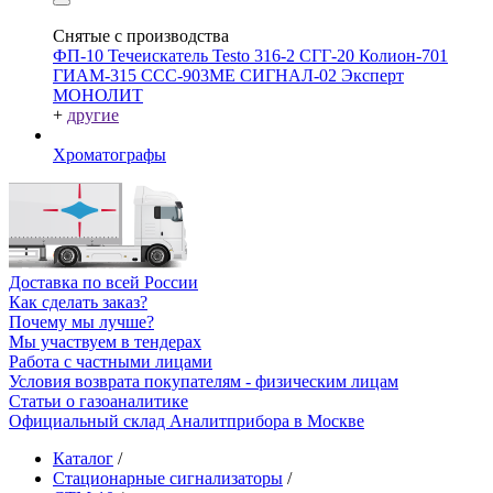
Снятые с производства
ФП-10
Течеискатель Testo 316-2
СГГ-20
Колион-701
ГИАМ-315
ССС-903МЕ
СИГНАЛ-02
Эксперт
МОНОЛИТ
+
другие
Хроматографы
Доставка по всей России
Как сделать заказ?
Почему мы лучше?
Мы участвуем в тендерах
Работа с частными лицами
Условия возврата покупателям - физическим лицам
Статьи о газоаналитике
Официальный склад Аналитприбора в Москве
Каталог
/
Стационарные сигнализаторы
/