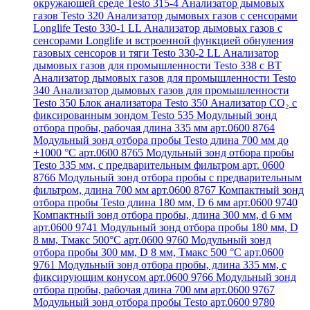
окружающей среде Testo 315-4
Анализатор дымовых
газов Testo 320
Анализатор дымовых газов с сенсорами
Longlife Testo 330-1 LL
Анализатор дымовых газов с
сенсорами Longlife и встроенной функцией обнуления
газовых сенсоров и тяги Testo 330-2 LL
Анализатор
дымовых газов для промышленности Testo 338 с BT
Анализатор дымовых газов для промышленности Testo
340
Анализатор дымовых газов для промышленности
Testo 350
Блок анализатора Testo 350
Анализатор СО₂ с
фиксированным зондом Testo 535
Модульный зонд
отбора пробы, рабочая длина 335 мм арт.0600 8764
Модульный зонд отбора пробы Testo длина 700 мм до
+1000 °С арт.0600 8765
Модульный зонд отбора пробы
Testo 335 мм, с предварительным фильтром арт. 0600
8766
Модульный зонд отбора пробы с предварительным
фильтром, длина 700 мм арт.0600 8767
Компактный зонд
отбора пробы Testo длина 180 мм, D 6 мм арт.0600 9740
Компактный зонд отбора пробы, длина 300 мм, d 6 мм
арт.0600 9741
Модульный зонд отбора пробы 180 мм, D
8 мм, Tмакс 500°С арт.0600 9760
Модульный зонд
отбора пробы 300 мм, D 8 мм, Tмакс 500 °C арт.0600
9761
Модульный зонд отбора пробы, длина 335 мм, с
фиксирующим конусом арт.0600 9766
Модульный зонд
отбора пробы, рабочая длина 700 мм арт.0600 9767
Модульный зонд отбора пробы Testo арт.0600 9780