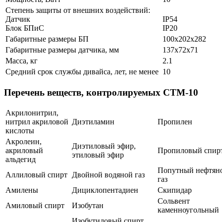
Степень защиты от внешних воздействий:
Датчик
IP54
Блок БПиС
IP20
Габаритные размеры БП
100х202х282
Габаритные размеры датчика, мм
137х72х71
Масса, кг
2.1
Средний срок службы дивайса, лет, не менее
10
Перечень веществ, контролируемых СТМ-10
Акрилонитрил,
нитрил акриловой
Диэтиламин
Пропилен
кислоты
Акролеин,
Диэтиловый эфир,
акриловый
Пропиловый спир
этиловый эфир
альдегид
Попутный нефтян
Аллиловый спирт
Двойной водяной газ
газ
Амилены
Дициклопентадиен
Скипидар
Сольвент
Амиловый спирт
Изобутан
каменноугольный
Изобутиловый спирт,