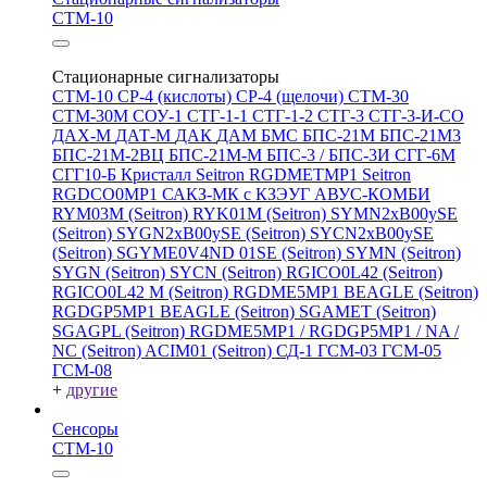
СТМ-10
Стационарные сигнализаторы
СТМ-10
СР-4 (кислоты)
СР-4 (щелочи)
СТМ-30
СТМ-30М
СОУ-1
СТГ-1-1
СТГ-1-2
СТГ-3
СТГ-3-И-CO
ДАХ-М
ДАТ-М
ДАК
ДАМ
БМС
БПС-21М
БПС-21М3
БПС-21М-2ВЦ
БПС-21М-М
БПС-3 / БПС-3И
СГГ-6М
СГГ10-Б
Кристалл
Seitron RGDMETMP1
Seitron
RGDCO0MP1
САКЗ-МК с КЗЭУГ
АВУС-КОМБИ
RYM03M (Seitron)
RYK01M (Seitron)
SYMN2хB00ySE
(Seitron)
SYGN2xB00ySE (Seitron)
SYCN2xB00ySE
(Seitron)
SGYME0V4ND 01SE (Seitron)
SYMN (Seitron)
SYGN (Seitron)
SYCN (Seitron)
RGICO0L42 (Seitron)
RGICO0L42 M (Seitron)
RGDME5MP1 BEAGLE (Seitron)
RGDGP5MP1 BEAGLE (Seitron)
SGAMET (Seitron)
SGAGPL (Seitron)
RGDME5MP1 / RGDGP5MP1 / NA /
NC (Seitron)
ACIM01 (Seitron)
СД-1
ГСМ-03
ГСМ-05
ГСМ-08
+
другие
Сенсоры
СТМ-10