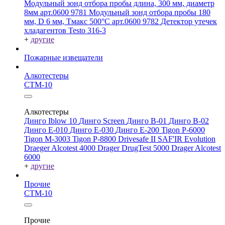
Модульный зонд отбора пробы длина, 300 мм, диаметр
8мм арт.0600 9781
Модульный зонд отбора пробы 180
мм, D 6 мм, Tмакс 500°С арт.0600 9782
Детектор утечек
хладагентов Testo 316-3
+
другие
Пожарные извещатели
Алкотестеры
СТМ-10
Алкотестеры
Динго Iblow 10
Динго Screen
Динго В-01
Динго В-02
Динго Е-010
Динго Е-030
Динго Е-200
Tigon P-6000
Tigon M-3003
Tigon P-8800
Drivesafe II
SAF'IR Evolution
Draeger Alcotest 4000
Drager DrugTest 5000
Drager Alcotest
6000
+
другие
Прочие
СТМ-10
Прочие