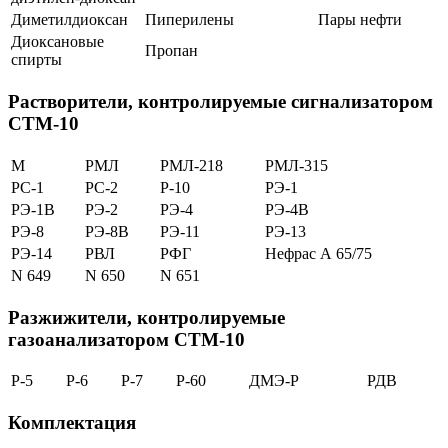
Диметилдиоксан
Пиперилены
Пары нефти
Диоксановые
Пропан
спирты
Растворители, контролируемые сигнализатором
СТМ-10
М
РМЛ
РМЛ-218
РМЛ-315
РС-1
РС-2
Р-10
РЭ-1
РЭ-1В
РЭ-2
РЭ-4
РЭ-4В
РЭ-8
РЭ-8В
РЭ-11
РЭ-13
РЭ-14
РВЛ
РФГ
Нефрас А 65/75
N 649
N 650
N 651
Разжижители, контролируемые
газоанализатором СТМ-10
Р-5
Р-6
Р-7
Р-60
ДМЭ-Р
РДВ
Комплектация