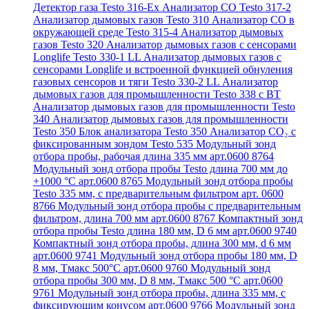
Детектор газа Testo 316-Ex
Анализатор CO Testo 317-2
Анализатор дымовых газов Testo 310
Анализатор CO в
окружающей среде Testo 315-4
Анализатор дымовых
газов Testo 320
Анализатор дымовых газов с сенсорами
Longlife Testo 330-1 LL
Анализатор дымовых газов с
сенсорами Longlife и встроенной функцией обнуления
газовых сенсоров и тяги Testo 330-2 LL
Анализатор
дымовых газов для промышленности Testo 338 с BT
Анализатор дымовых газов для промышленности Testo
340
Анализатор дымовых газов для промышленности
Testo 350
Блок анализатора Testo 350
Анализатор СО₂ с
фиксированным зондом Testo 535
Модульный зонд
отбора пробы, рабочая длина 335 мм арт.0600 8764
Модульный зонд отбора пробы Testo длина 700 мм до
+1000 °С арт.0600 8765
Модульный зонд отбора пробы
Testo 335 мм, с предварительным фильтром арт. 0600
8766
Модульный зонд отбора пробы с предварительным
фильтром, длина 700 мм арт.0600 8767
Компактный зонд
отбора пробы Testo длина 180 мм, D 6 мм арт.0600 9740
Компактный зонд отбора пробы, длина 300 мм, d 6 мм
арт.0600 9741
Модульный зонд отбора пробы 180 мм, D
8 мм, Tмакс 500°С арт.0600 9760
Модульный зонд
отбора пробы 300 мм, D 8 мм, Tмакс 500 °C арт.0600
9761
Модульный зонд отбора пробы, длина 335 мм, с
фиксирующим конусом арт.0600 9766
Модульный зонд