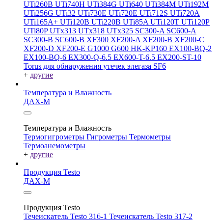
UTi260В
UTi740H
UTi384G
UTi640
UTi384M
UTi192M
UTi256G
UTi32
UTi730E
UTi720E
UTi712S
UTi720A
UTi165A+
UTi120B
UTi220B
UTi85A
UTi120T
UTi120P
UTi80P
UTx313
UTx318
UTx325
SC300-A
SC600-A
SC300-B
SC600-B
XF300
XF200-A
XF200-B
XF200-C
XF200-D
XF200-E
G1000
G600
HK-KP160
EX100-BQ-2
EX100-BQ-6
EX300-Q-6.5
EX600-T-6.5
EX200-ST-10
Torus для обнаружения утечек элегаза SF6
+
другие
Температура и Влажность
ДАХ-М
Температура и Влажность
Термогигрометры
Гигрометры
Термометры
Термоанемометры
+
другие
Продукция Testo
ДАХ-М
Продукция Testo
Течеискатель Testo 316-1
Течеискатель Testo 317-2