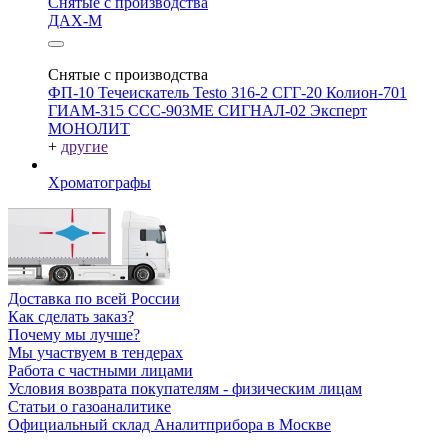
Снятые с производства
ДАХ-М
Снятые с производства
ФП-10
Течеискатель Testo 316-2
СГГ-20
Колион-701
ГИАМ-315
ССС-903МЕ
СИГНАЛ-02
Эксперт
МОНОЛИТ
+
другие
Хроматографы
Доставка по всей России
Как сделать заказ?
Почему мы лучше?
Мы участвуем в тендерах
Работа с частными лицами
Условия возврата покупателям - физическим лицам
Статьи о газоаналитике
Официальный склад Аналитприбора в Москве