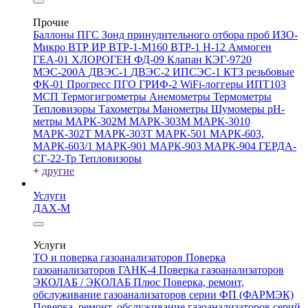
Прочие
Баллоны ПГС
Зонд принудительного отбора проб
ИЗО-
Микро
ВТР
ИР
ВТР-1-М160
ВТР-1
Н-12
Аммоген
ГЕА-01
ХЛОРОГЕН
ФД-09
Клапан КЭГ-9720
МЭС-200А
ДВЭС-1
ДВЭС-2
ИПСЭС-1
КТЗ резьбовые
ФК-01 Прогресс
ПГО
ГРИФ-2
WiFi-логгеры
ИПТ103
МСП
Термогигрометры
Анемометры
Термометры
Тепловизоры
Тахометры
Манометры
Шумомеры
pH-
метры
МАРК-302М
МАРК-303М
МАРК-3010
МАРК-302Т
МАРК-303Т
МАРК-501
МАРК-603,
МАРК-603/1
МАРК-901
МАРК-903
МАРК-904
ГЕРДА-
СГ-22-Тр
Тепловизоры
+
другие
Услуги
ДАХ-М
Услуги
ТО и поверка газоанализаторов
Поверка
газоанализаторов ГАНК-4
Поверка газоанализаторов
ЭКОЛАБ / ЭКОЛАБ Плюс
Поверка, ремонт,
обслуживание газоанализаторов серии ФП (ФАРМЭК)
Поверка, ремонт, обслуживание газоанализаторов серий