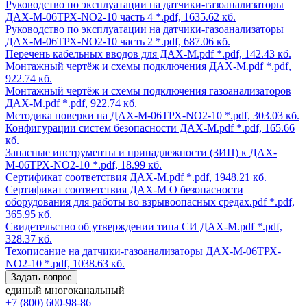
Руководство по эксплуатации на датчики-газоанализаторы
ДАХ-М-06ТРХ-NO2-10 часть 4
*.pdf, 1635.62 кб.
Руководство по эксплуатации на датчики-газоанализаторы
ДАХ-М-06ТРХ-NO2-10 часть 2
*.pdf, 687.06 кб.
Перечень кабельных вводов для ДАХ-М.pdf
*.pdf, 142.43 кб.
Монтажный чертёж и схемы подключения ДАХ-М.pdf
*.pdf,
922.74 кб.
Монтажный чертёж и схемы подключения газоанализаторов
ДАХ-М.pdf
*.pdf, 922.74 кб.
Методика поверки на ДАХ-М-06ТРХ-NO2-10
*.pdf, 303.03 кб.
Конфигурации систем безопасности ДАХ-М.pdf
*.pdf, 165.66
кб.
Запасные инструменты и принадлежности (ЗИП) к ДАХ-
М-06ТРХ-NO2-10
*.pdf, 18.99 кб.
Сертификат соответствия ДАХ-М.pdf
*.pdf, 1948.21 кб.
Сертификат соответствия ДАХ-М О безопасности
оборудования для работы во взрывоопасных средах.pdf
*.pdf,
365.95 кб.
Свидетельство об утверждении типа СИ ДАХ-М.pdf
*.pdf,
328.37 кб.
Техописание на датчики-газоанализаторы ДАХ-М-06ТРХ-
NO2-10
*.pdf, 1038.63 кб.
Задать вопрос
единый многоканальный
+7 (800) 600-98-86