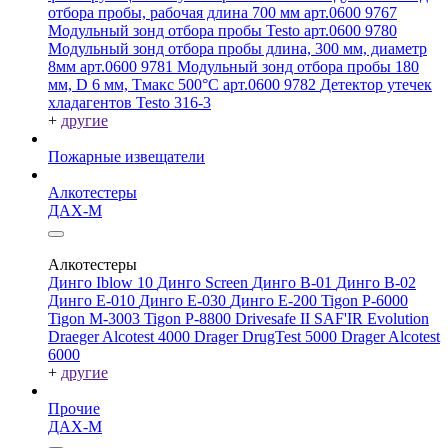
отбора пробы, рабочая длина 700 мм арт.0600 9767
Модульный зонд отбора пробы Testo арт.0600 9780
Модульный зонд отбора пробы длина, 300 мм, диаметр
8мм арт.0600 9781
Модульный зонд отбора пробы 180
мм, D 6 мм, Tмакс 500°С арт.0600 9782
Детектор утечек
хладагентов Testo 316-3
+
другие
Пожарные извещатели
Алкотестеры
ДАХ-М
Алкотестеры
Динго Iblow 10
Динго Screen
Динго В-01
Динго В-02
Динго Е-010
Динго Е-030
Динго Е-200
Tigon P-6000
Tigon M-3003
Tigon P-8800
Drivesafe II
SAF'IR Evolution
Draeger Alcotest 4000
Drager DrugTest 5000
Drager Alcotest
6000
+
другие
Прочие
ДАХ-М