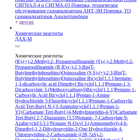
СИГНАЛ-4 и СИГМА-03
Поверка, техническое
обслуживание газоанализатора АНТ-3М
Поверка, ТО
газоанализаторов Аналитприбора
+
другие
Химические реагенты
ДАХ-М
Химические реагенты
(R)-(+)-2-Methyl-2- Propanesulfinamide
(S)-(-)-2-Methyl-2-
Propanesulfinamide
(R,R)-(-)-2,3-Bis(T-
Butylmethylphosphino)Quinoxaline
(S,S)-(+)-2,3-Bis(T-
Butylmethylphosphino)Quinoxaline
Bicyclo[1.1.1]pentane-
1,3-dicarboxylic acid
Dimethyl Bicyclo[1.1.1]Pentane-1,3-
Dicarboxylate
3-(Methoxycarbonyl)Bicyclo[1.1.1]Pentane-1-
Carboxylic Acid
Bicyclo[1.1.1]Pentan-1-Amine
Hydrochloride
3-Fluorobicyclo[1.1.1]Pentane-1-Carboxylic
Acid
Tert-Butyl N-{3-Aminobicyclo[1.1.1]Pentan-1-
Yl}Carbamate
Tert-Butyl (4-Methylpiperidin-4-Yl)Carbamate
Tert-Butyl 2,7-Diazaspiro [3.5]Nonane- 7-Carboxylate
9-
Azabicyclo[3.3.1]Nonane N-Oxyl
3-(Aminomethyl)-4,6-
Dimethyl-1,2-Dihydropyridin-2-One Hydrochloride
4-
Chloropyridine-2-Carboxamide
((2R,7aS)-2-