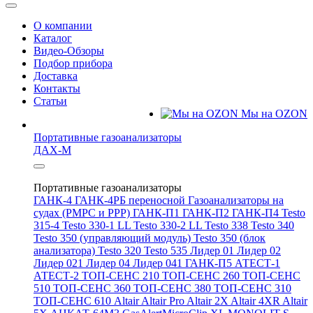
О компании
Каталог
Видео-Обзоры
Подбор прибора
Доставка
Контакты
Статьи
Мы на OZON
Портативные газоанализаторы
ДАХ-М
Портативные газоанализаторы
ГАНК-4
ГАНК-4РБ переносной
Газоанализаторы на
судах (РМРС и РРР)
ГАНК-П1
ГАНК-П2
ГАНК-П4
Testo
315-4
Testo 330-1 LL
Testo 330-2 LL
Testo 338
Testo 340
Testo 350 (управляющий модуль)
Testo 350 (блок
анализатора)
Testo 320
Testo 535
Лидер 01
Лидер 02
Лидер 021
Лидер 04
Лидер 041
ГАНК-П5
АТЕСТ-1
АТЕСТ-2
ТОП-СЕНС 210
ТОП-СЕНС 260
ТОП-СЕНС
510
ТОП-СЕНС 360
ТОП-СЕНС 380
ТОП-СЕНС 310
ТОП-СЕНС 610
Altair
Altair Pro
Altair 2X
Altair 4XR
Altair