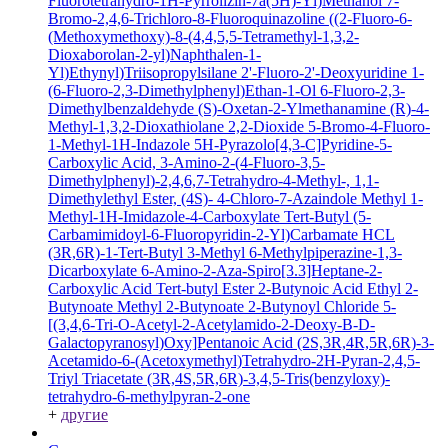
Fluorotetrahydro-1H-Pyrrolizin-7a(5H)-Yl)Methanol
7-
Bromo-2,4,6-Trichloro-8-Fluoroquinazoline
((2-Fluoro-6-
(Methoxymethoxy)-8-(4,4,5,5-Tetramethyl-1,3,2-
Dioxaborolan-2-yl)Naphthalen-1-
Yl)Ethynyl)Triisopropylsilane
2'-Fluoro-2'-Deoxyuridine
1-
(6-Fluoro-2,3-Dimethylphenyl)Ethan-1-Ol
6-Fluoro-2,3-
Dimethylbenzaldehyde
(S)-Oxetan-2-Ylmethanamine
(R)-4-
Methyl-1,3,2-Dioxathiolane 2,2-Dioxide
5-Bromo-4-Fluoro-
1-Methyl-1H-Indazole
5H-Pyrazolo[4,3-C]Pyridine-5-
Carboxylic Acid, 3-Amino-2-(4-Fluoro-3,5-
Dimethylphenyl)-2,4,6,7-Tetrahydro-4-Methyl-, 1,1-
Dimethylethyl Ester, (4S)-
4-Chloro-7-Azaindole
Methyl 1-
Methyl-1H-Imidazole-4-Carboxylate
Tert-Butyl (5-
Carbamimidoyl-6-Fluoropyridin-2-Yl)Carbamate HCL
(3R,6R)-1-Tert-Butyl 3-Methyl 6-Methylpiperazine-1,3-
Dicarboxylate
6-Amino-2-Aza-Spiro[3.3]Heptane-2-
Carboxylic Acid Tert-butyl Ester
2-Butynoic Acid
Ethyl 2-
Butynoate
Methyl 2-Butynoate
2-Butynoyl Chloride
5-
[(3,4,6-Tri-O-Acetyl-2-Acetylamido-2-Deoxy-B-D-
Galactopyranosyl)Oxy]Pentanoic Acid
(2S,3R,4R,5R,6R)-3-
Acetamido-6-(Acetoxymethyl)Tetrahydro-2H-Pyran-2,4,5-
Triyl Triacetate
(3R,4S,5R,6R)-3,4,5-Tris(benzyloxy)-
tetrahydro-6-methylpyran-2-one
+
другие