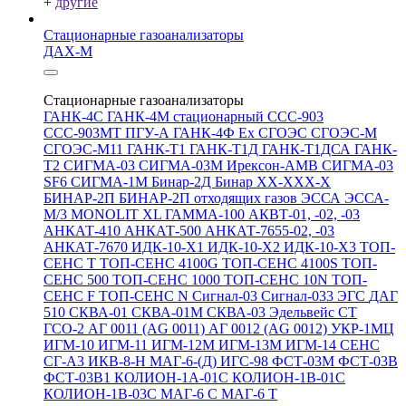
+
другие
Стационарные газоанализаторы
ДАХ-М
Стационарные газоанализаторы
ГАНК-4С
ГАНК-4М стационарный
ССС-903
ССС-903МТ
ПГУ-А
ГАНК-4Ф Ex
СГОЭС
СГОЭС-М
СГОЭС-М11
ГАНК-Т1
ГАНК-Т1Д
ГАНК-Т1ДСА
ГАНК-
Т2
СИГМА-03
СИГМА-03М
Ирексон-АМВ
СИГМА-03
SF6
СИГМА-1М
Бинар-2Д
Бинар ХХ-ХХХ-Х
БИНАР-2П
БИНАР-2П отходящих газов
ЭССА
ЭССА-
М/3
MONOLIT XL
ГАММА-100
АКВТ-01, -02, -03
АНКАТ-410
АНКАТ-500
АНКАТ-7655-02, -03
АНКАТ-7670
ИДК-10-Х1
ИДК-10-Х2
ИДК-10-Х3
ТОП-
СЕНС Т
ТОП-СЕНС 4100G
ТОП-СЕНС 4100S
ТОП-
СЕНС 500
ТОП-СЕНС 1000
ТОП-СЕНС 10N
ТОП-
СЕНС F
ТОП-СЕНС N
Сигнал-03
Сигнал-033
ЭГС
ДАГ
510
СКВА-01
СКВА-01М
СКВА-03
Эдельвейс СТ
ГСО-2
АГ 0011 (AG 0011)
АГ 0012 (AG 0012)
УКР-1МЦ
ИГМ-10
ИГМ-11
ИГМ-12М
ИГМ-13М
ИГМ-14
СЕНС
СГ-А3
ИКВ-8-Н
МАГ-6-(Д)
ИГС-98
ФСТ-03М
ФСТ-03В
ФСТ-03В1
КОЛИОН-1А-01С
КОЛИОН-1В-01С
КОЛИОН-1В-03С
МАГ-6 С
МАГ-6 Т