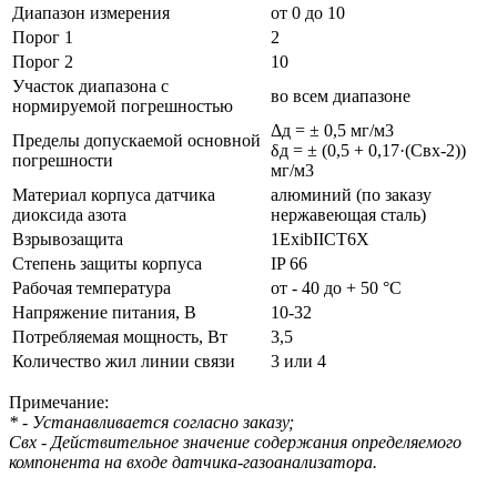
Диапазон измерения
от 0 до 10
Порог 1
2
Порог 2
10
Участок диапазона с
во всем диапазоне
нормируемой погрешностью
Δд = ± 0,5 мг/м3
Пределы допускаемой основной
δд = ± (0,5 + 0,17·(Свх-2))
погрешности
мг/м3
Материал корпуса датчика
алюминий (по заказу
диоксида азота
нержавеющая сталь)
Взрывозащита
1ExibIICT6X
Степень защиты корпуса
IP 66
Рабочая температура
от - 40 до + 50 °С
Напряжение питания, В
10-32
Потребляемая мощность, Вт
3,5
Количество жил линии связи
3 или 4
Примечание:
* - Устанавливается согласно заказу;
Свх - Действительное значение содержания определяемого
компонента на входе датчика-газоанализатора.