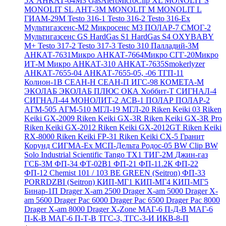
5X
АНКАТ-64М3
GasAlertMicroClip XL
MONOLIT S
MONOLIT SL
АНТ-3М
MONOLIT M
MONOLIT L
ГИАМ-29М
Testo 316-1
Testo 316-2
Testo 316-Ex
Мультигазсенс-М2
Микросенс М3
ПОЛАР-7
СМОГ-2
Мультигазсенс GS
HardGas S1
HardGas S4
OXYBABY
M+
Testo 317-2
Testo 317-3
Testo 310
Палладий-3М
АНКАТ-7631Микро
АНКАТ-7664Микро
СГГ-20Микро
ИТ-М Микро
АНКАТ-310
АНКАТ-7635Smokerlyzer
АНКАТ-7655-04
АНКАТ-7655-05, -06
ТГП-11
Колион-1В
СЕАН-Н
СЕАН-П
ИГС-98
КОМЕТА-М
ЭКОЛАБ
ЭКОЛАБ ПЛЮС
ОКА
Хоббит-Т
СИГНАЛ-4
СИГНАЛ-44
МОНОЛИТ-2
АСВ-1
ПОЛАР
ПОЛАР-2
АГМ-505
АГМ-510
МГЛ-19
МГЛ-20
Riken Keiki 03
Riken
Keiki GX-2009
Riken Keiki GX-3R
Riken Keiki GX-3R Pro
Riken Keiki GX-2012
Riken Keiki GX-2012GT
Riken Keiki
RX-8000
Riken Keiki FP-31
Riken Keiki CX-5
Гранит
Корунд
СИГМА-Ех
МСП-Дельта
Родос-05
BW Clip
BW
Solo
Industrial Scientific Tango TX1
ТИГ-2М
Джин-газ
ГСБ-3М
ФП-34
ФТ-02В1
ФП-21
ФП-11.2К
ФП-22
ФП-12
Chemist 101 / 103 BE GREEN (Seitron)
ФП-33
PORRDZBI (Seitron)
КИП-МГ1
КИП-МГ4
КИП-МГ5
Бинар-1П
Drager X-am 2500
Drager X-am 5000
Drager X-
am 5600
Drager Pac 6000
Drager Pac 6500
Drager Pac 8000
Drager X-am 8000
Drager X-Zone
МАГ-6 П-Д-В
МАГ-6
П-К-В
МАГ-6 П-Т-В
ТГС-3, ТГС-3-И
ИКВ-8-П