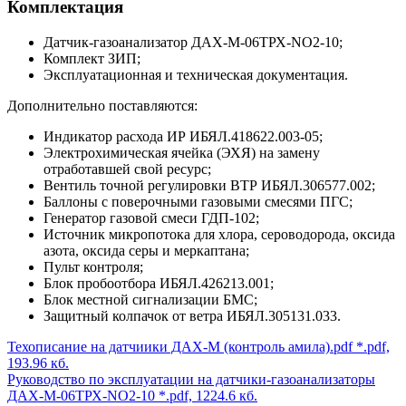
Комплектация
Датчик-газоанализатор ДАХ-М-06ТРХ-NO2-10;
Комплект ЗИП;
Эксплуатационная и техническая документация.
Дополнительно поставляются:
Индикатор расхода ИР ИБЯЛ.418622.003-05;
Электрохимическая ячейка (ЭХЯ) на замену
отработавшей свой ресурс;
Вентиль точной регулировки ВТР ИБЯЛ.306577.002;
Баллоны с поверочными газовыми смесями ПГС;
Генератор газовой смеси ГДП-102;
Источник микропотока для хлора, сероводорода, оксида
азота, оксида серы и меркаптана;
Пульт контроля;
Блок пробоотбора ИБЯЛ.426213.001;
Блок местной сигнализации БМС;
Защитный колпачок от ветра ИБЯЛ.305131.033.
Техописание на датчиики ДАХ-М (контроль амила).pdf
*.pdf,
193.96 кб.
Руководство по эксплуатации на датчики-газоанализаторы
ДАХ-М-06ТРХ-NO2-10
*.pdf, 1224.6 кб.