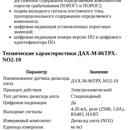
достижении содержания определяемым компонентом
порогов срабатывания ПОРОГ1 и ПОРОГ2;
подача выходного сигнала постоянного тока,
пропорционального содержанию определяемого
компонента;
цифровая индикация установленных пороговых
значений;
цифровая индикация номера версии ПО и цифрового
идентификатора ПО.
Технические характеристики ДАХ-М-06ТРХ-
NO2-10
Параметр
Значение
Наименование датчика диоксида
ДАХ-М-06ТРХ-NO2-10
азота
Принцип действия
Электрохимический
Тип датчика диоксида азота
Стационарный
Цифровая индикация
Да
4-20 мА, реле (250В; 1,0А),
Выходные сигналы
RS485, HART
Измеряемый компонент
Диоксид азота (NO2)
Единица измерения
мг/м3