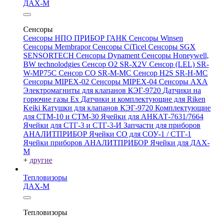
ДАХ-М
Сенсоры
Сенсоры НПО ПРИБОР ГАНК
Сенсоры Winsen
Сенсоры Membrapor
Сенсоры CiTicel
Сенсоры SGX
SENSORTECH
Сенсоры Dynament
Сенсоры Honeywell,
BW technolodgies
Сенсор O2 SR-X2V
Сенсор (LEL) SR-
W-MP75C
Сенсор CO SR-M-MC
Сенсор H2S SR-H-MC
Сенсоры MIPEX-02
Сенсоры MIPEX-04
Сенсоры АХА
Электромагниты для клапанов КЭГ-9720
Датчики на
горючие газы Ex
Датчики и комплектующие для Riken
Keiki
Катушки для клапанов КЭГ-9720
Комплектующие
для СТМ-10 и СТМ-30
Ячейки для АНКАТ-7631/7664
Ячейки для СТГ-3 и СТГ-3-И
Запчасти для приборов
АНАЛИТПРИБОР
Ячейки CO для СОУ-1 / СТГ-1
Ячейки приборов АНАЛИТПРИБОР
Ячейки для ДАХ-
М
+
другие
Тепловизоры
ДАХ-М
Тепловизоры