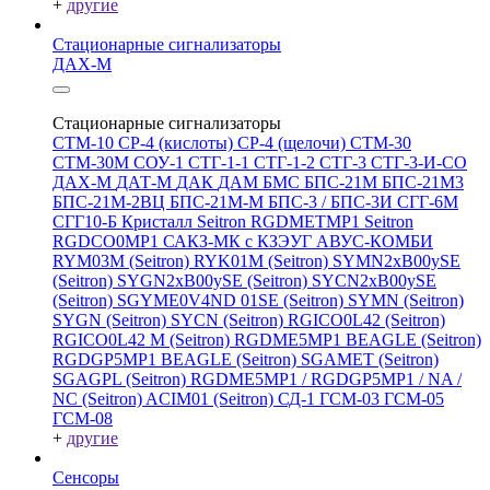
+
другие
Стационарные сигнализаторы
ДАХ-М
Стационарные сигнализаторы
СТМ-10
СР-4 (кислоты)
СР-4 (щелочи)
СТМ-30
СТМ-30М
СОУ-1
СТГ-1-1
СТГ-1-2
СТГ-3
СТГ-3-И-CO
ДАХ-М
ДАТ-М
ДАК
ДАМ
БМС
БПС-21М
БПС-21М3
БПС-21М-2ВЦ
БПС-21М-М
БПС-3 / БПС-3И
СГГ-6М
СГГ10-Б
Кристалл
Seitron RGDMETMP1
Seitron
RGDCO0MP1
САКЗ-МК с КЗЭУГ
АВУС-КОМБИ
RYM03M (Seitron)
RYK01M (Seitron)
SYMN2хB00ySE
(Seitron)
SYGN2xB00ySE (Seitron)
SYCN2xB00ySE
(Seitron)
SGYME0V4ND 01SE (Seitron)
SYMN (Seitron)
SYGN (Seitron)
SYCN (Seitron)
RGICO0L42 (Seitron)
RGICO0L42 M (Seitron)
RGDME5MP1 BEAGLE (Seitron)
RGDGP5MP1 BEAGLE (Seitron)
SGAMET (Seitron)
SGAGPL (Seitron)
RGDME5MP1 / RGDGP5MP1 / NA /
NC (Seitron)
ACIM01 (Seitron)
СД-1
ГСМ-03
ГСМ-05
ГСМ-08
+
другие
Сенсоры