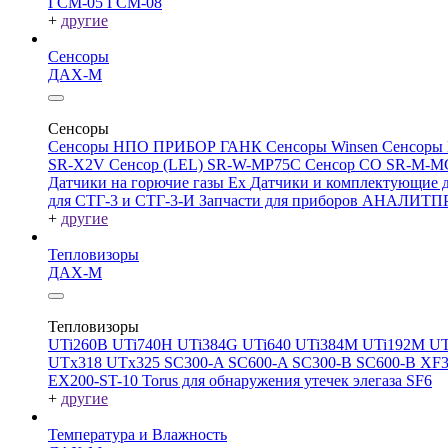
ГСМ-05
ГСМ-08
+
другие
Сенсоры
ДАХ-М
Сенсоры
Сенсоры НПО ПРИБОР ГАНК
Сенсоры Winsen
Сенсоры
SR-X2V
Сенсор (LEL) SR-W-MP75C
Сенсор CO SR-M-
Датчики на горючие газы Ex
Датчики и комплектующие д
для СТГ-3 и СТГ-3-И
Запчасти для приборов АНАЛИТ
+
другие
Тепловизоры
ДАХ-М
Тепловизоры
UTi260В
UTi740H
UTi384G
UTi640
UTi384M
UTi192M
UT
UTx318
UTx325
SC300-A
SC600-A
SC300-B
SC600-B
XF
EX200-ST-10
Torus для обнаружения утечек элегаза SF6
+
другие
Температура и Влажность