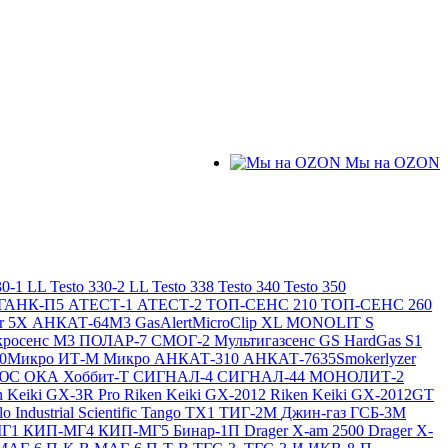
Мы на OZON
30-1 LL
Testo 330-2 LL
Testo 338
Testo 340
Testo 350
ГАНК-П5
АТЕСТ-1
АТЕСТ-2
ТОП-СЕНС 210
ТОП-СЕНС 260
ir 5X
АНКАТ-64М3
GasAlertMicroClip XL
MONOLIT S
росенс М3
ПОЛАР-7
СМОГ-2
Мультигазсенс GS
HardGas S1
20Микро
ИТ-М Микро
АНКАТ-310
АНКАТ-7635Smokerlyzer
ЛЮС
ОКА
Хоббит-Т
СИГНАЛ-4
СИГНАЛ-44
МОНОЛИТ-2
n Keiki GX-3R Pro
Riken Keiki GX-2012
Riken Keiki GX-2012GT
lo
Industrial Scientific Tango TX1
ТИГ-2М
Джин-газ ГСБ-3М
МГ1
КИП-МГ4
КИП-МГ5
Бинар-1П
Drager X-am 2500
Drager X-