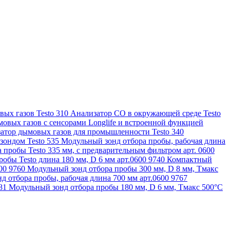
ых газов Testo 310
Анализатор CO в окружающей среде Testo
овых газов с сенсорами Longlife и встроенной функцией
атор дымовых газов для промышленности Testo 340
зондом Testo 535
Модульный зонд отбора пробы, рабочая длина
 пробы Testo 335 мм, с предварительным фильтром арт. 0600
обы Testo длина 180 мм, D 6 мм арт.0600 9740
Компактный
600 9760
Модульный зонд отбора пробы 300 мм, D 8 мм, Tмакс
д отбора пробы, рабочая длина 700 мм арт.0600 9767
781
Модульный зонд отбора пробы 180 мм, D 6 мм, Tмакс 500°С