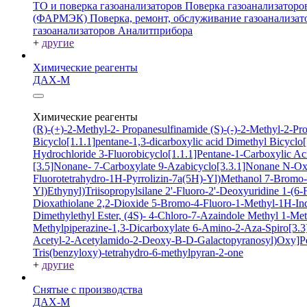
ТО и поверка газоанализаторов
Поверка газоанализатор
(ФАРМЭК)
Поверка, ремонт, обслуживание газоанали
газоанализаторов Аналитприбора
+
другие
Химические реагенты
ДАХ-М
Химические реагенты
(R)-(+)-2-Methyl-2- Propanesulfinamide
(S)-(-)-2-Methyl-2-P
Bicyclo[1.1.1]pentane-1,3-dicarboxylic acid
Dimethyl Bicyclo[
Hydrochloride
3-Fluorobicyclo[1.1.1]Pentane-1-Carboxylic A
[3.5]Nonane- 7-Carboxylate
9-Azabicyclo[3.3.1]Nonane N-O
Fluorotetrahydro-1H-Pyrrolizin-7a(5H)-Yl)Methanol
7-Bromo-2
Yl)Ethynyl)Triisopropylsilane
2'-Fluoro-2'-Deoxyuridine
1-(6-
Dioxathiolane 2,2-Dioxide
5-Bromo-4-Fluoro-1-Methyl-1H-In
Dimethylethyl Ester, (4S)-
4-Chloro-7-Azaindole
Methyl 1-Met
Methylpiperazine-1,3-Dicarboxylate
6-Amino-2-Aza-Spiro[3.3]
Acetyl-2-Acetylamido-2-Deoxy-B-D-Galactopyranosyl)Oxy]P
Tris(benzyloxy)-tetrahydro-6-methylpyran-2-one
+
другие
Снятые с производства
ДАХ-М