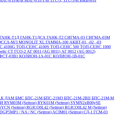
МАГ-6 П-К-В
МАГ-6 П-Т-В
ТГС-3, ТГС-3-И
ИКВ-8-П
ГАНК-Т1Д
ГАНК-Т1ДСА
ГАНК-Т2
СИГМА-03
СИГМА-03М
ЭССА-М/3
MONOLIT XL
ГАММА-100
АКВТ-01, -02, -03
С 4100G
ТОП-СЕНС 4100S
ТОП-СЕНС 500
ТОП-СЕНС 1000
вейс СТ
ГСО-2
АГ 0011 (AG 0011)
АГ 0012 (AG 0012)
ФСТ-03В1
КОЛИОН-1А-01С
КОЛИОН-1В-01С
АК
ДАМ
БМС
БПС-21М
БПС-21М3
БПС-21М-2ВЦ
БПС-21М-М
БИ
RYM03M (Seitron)
RYK01M (Seitron)
SYMN2хB00ySE
SYCN (Seitron)
RGICO0L42 (Seitron)
RGICO0L42 M (Seitron)
P5MP1 / NA / NC (Seitron)
ACIM01 (Seitron)
СД-1
ГСМ-03