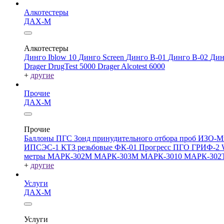
Алкотестеры
ДАХ-М
Алкотестеры
Динго Iblow 10
Динго Screen
Динго В-01
Динго В-02
Дин
Drager DrugTest 5000
Drager Alcotest 6000
+
другие
Прочие
ДАХ-М
Прочие
Баллоны ПГС
Зонд принудительного отбора проб
ИЗО-М
ИПСЭС-1
КТЗ резьбовые
ФК-01 Прогресс
ПГО
ГРИФ-2
метры
МАРК-302М
МАРК-303М
МАРК-3010
МАРК-302
+
другие
Услуги
ДАХ-М
Услуги