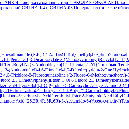
ов ГАНК-4
Поверка газоанализаторов ЭКОЛАБ / ЭКОЛАБ Плюс
заторов серий СИГНАЛ-4 и СИГМА-03
Поверка, техническое обс
ropanesulfinamide
(R,R)-(-)-2,3-Bis(T-Butylmethylphosphino)Quinoxal
1.1.1]Pentane-1,3-Dicarboxylate
3-(Methoxycarbonyl)Bicyclo[1.1.1]P
cid
Tert-Butyl N-{3-Aminobicyclo[1.1.1]Pentan-1-Yl}Carbamate
Tert-
xyl
3-(Aminomethyl)-4,6-Dimethyl-1,2-Dihydropyridin-2-One Hydroch
,4,6-Trichloro-8-Fluoroquinazoline
((2-Fluoro-6-(Methoxymethoxy)-8-
Fluoro-2,3-Dimethylphenyl)Ethan-1-Ol
6-Fluoro-2,3-Dimethylbenzald
dazole
5H-Pyrazolo[4,3-C]Pyridine-5-Carboxylic Acid, 3-Amino-2-(4-F
hyl-1H-Imidazole-4-Carboxylate
Tert-Butyl (5-Carbamimidoyl-6-Flu
Heptane-2-Carboxylic Acid Tert-butyl Ester
2-Butynoic Acid
Ethyl 2
entanoic Acid
(2S,3R,4R,5R,6R)-3-Acetamido-6-(Acetoxymethyl)Tetra