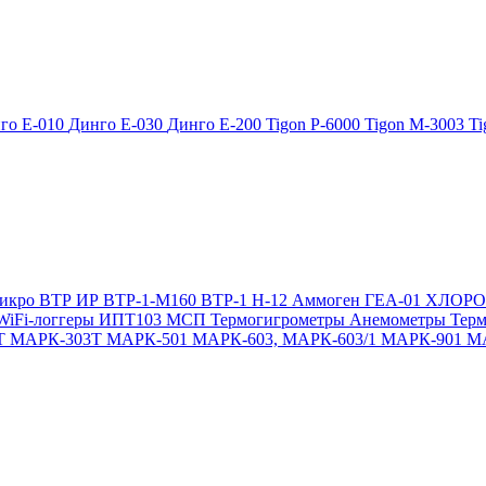
го Е-010
Динго Е-030
Динго Е-200
Tigon P-6000
Tigon M-3003
Ti
икро
ВТР
ИР
ВТР-1-М160
ВТР-1
Н-12
Аммоген
ГЕА-01
ХЛОР
WiFi-логгеры
ИПТ103 МСП
Термогигрометры
Анемометры
Тер
Т
МАРК-303Т
МАРК-501
МАРК-603, МАРК-603/1
МАРК-901
М