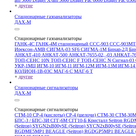
am 5000
Drager X-am 5600
Drager Pac 6000
Drager Pac 650
+
другие
Стационарные газоанализаторы
ДАХ-М
Стационарные газоанализаторы
ГАНК-4С
ГАНК-4М стационарный
ССС-903
ССС-903М
Ирексон-АМВ
СИГМА-03 SF6
СИГМА-1М
Бинар-2Д
Би
АНКАТ-410
АНКАТ-500
АНКАТ-7655-02, -03
АНКАТ-7
ТОП-СЕНС 10N
ТОП-СЕНС F
ТОП-СЕНС N
Сигнал-03
УКР-1МЦ
ИГМ-10
ИГМ-11
ИГМ-12М
ИГМ-13М
ИГМ-1
КОЛИОН-1В-03С
МАГ-6 С
МАГ-6 Т
+
другие
Стационарные сигнализаторы
ДАХ-М
Стационарные сигнализаторы
СТМ-10
СР-4 (кислоты)
СР-4 (щелочи)
СТМ-30
СТМ-30
БПС-3 / БПС-3И
СГГ-6М
СГГ10-Б
Кристалл
Seitron RG
(Seitron)
SYGN2xB00ySE (Seitron)
SYCN2xB00ySE (Seitro
RGDME5MP1 BEAGLE (Seitron)
RGDGP5MP1 BEAGLE (S