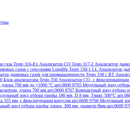
етры
р газа Testo 316-Ex
Анализатор CO Testo 317-2
Анализатор дымов
мовых газов с сенсорами Longlife Testo 330-1 LL
Анализатор дым
атор дымовых газов для промышленности Testo 338 с BT
Анализ
50
Блок анализатора Testo 350
Анализатор СО₂ с фиксированным 
 длина 700 мм до +1000 °С арт.0600 8765
Модульный зонд отбора
ильтром, длина 700 мм арт.0600 8767
Компактный зонд отбора пр
дульный зонд отбора пробы 180 мм, D 8 мм, Tмакс 500°С арт.0
а 335 мм, с фиксирующим конусом арт.0600 9766
Модульный зон
ный зонд отбора пробы длина, 300 мм, диаметр 8мм арт.0600 9