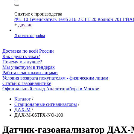
Снятые с производства
ФП-10
Течеискатель Testo 316-2
СГГ-20
Колион-701
ГИА
+
другие
Хроматографы
Доставка по всей России
Как сделать заказ?
Почему мы лучше?
Мы участвуем в тендерах
Работа с частными лицами
Условия возврата покупателям - физическим лицам
Статьи о газоаналитике
Официальный склад Аналитприбора в Москве
Каталог
/
Стационарные сигнализаторы
/
ДАХ-М
/
ДАХ-М-06ТРХ-NO-100
Датчик-газоанализатор ДАХ