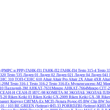
х (РМРС и РРР)
ГАНК-П1
ГАНК-П2
ГАНК-П4
Testo 315-4
Testo 3
 320
Testo 535
Лидер 01
Лидер 02
Лидер 021
Лидер 04
Лидер 041
ЕНС 310
ТОП-СЕНС 610
Altair
Altair Pro
Altair 2X
Altair 4XR
Alta
-29М
Testo 316-1
Testo 316-2
Testo 316-Ex
Мультигазсенс-М2
Мик
310
Палладий-3М
АНКАТ-7631Микро
АНКАТ-7664Микро
СГГ-
СЕАН-Н
СЕАН-П
ИГС-98
КОМЕТА-М
ЭКОЛАБ
ЭКОЛАБ П
Л-20
Riken Keiki 03
Riken Keiki GX-2009
Riken Keiki GX-3R
Rike
ранит
Корунд
СИГМА-Ех
МСП-Дельта
Родос-05
BW Clip
BW So
101 / 103 BE GREEN (Seitron)
ФП-33
PORRDZBI (Seitron)
КИП-