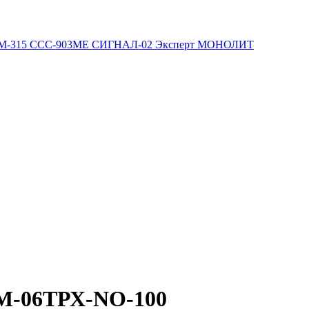
М-315
ССС-903МЕ
СИГНАЛ-02
Эксперт
МОНОЛИТ
-М-06ТРХ-NO-100