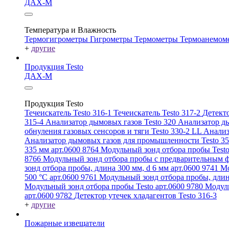
ДАХ-М
Температура и Влажность
Термогигрометры
Гигрометры
Термометры
Термоанемом
+
другие
Продукция Testo
ДАХ-М
Продукция Testo
Течеискатель Testo 316-1
Течеискатель Testo 317-2
Детекто
315-4
Анализатор дымовых газов Testo 320
Анализатор ды
обнуления газовых сенсоров и тяги Testo 330-2 LL
Анализ
Анализатор дымовых газов для промышленности Testo 3
335 мм арт.0600 8764
Модульный зонд отбора пробы Testo
8766
Модульный зонд отбора пробы с предварительным ф
зонд отбора пробы, длина 300 мм, d 6 мм арт.0600 9741
Мо
500 °C арт.0600 9761
Модульный зонд отбора пробы, длин
Модульный зонд отбора пробы Testo арт.0600 9780
Модуль
арт.0600 9782
Детектор утечек хладагентов Testo 316-3
+
другие
Пожарные извещатели