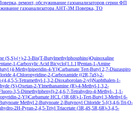
Поверка, ремонт, обслуживание газоанализаторов серии ФП
луживание газоанализатора АНТ-3М
Поверка, ТО
ine
(S,S)-(+)-2,3-Bis(T-Butylmethylphosphino)Quinoxaline
entane-1-Carboxylic Acid
Bicyclo[1.1.1]Pentan-1-Amine
Butyl (4-Methylpiperidin-4-Yl)Carbamate
Tert-Butyl 2,7-Diazaspiro
loride
4-Chloropyridine-2-Carboxamide
((2R,7aS)-2-
(4,4,5,5-Tetramethyl-1,3,2-Dioxaborolan-2-yl)Naphthalen-1-
ehyde
(S)-Oxetan-2-Ylmethanamine
(R)-4-Methyl-1,3,2-
luoro-3,5-Dimethylphenyl)-2,4,6,7-Tetrahydro-4-Methyl-, 1,1-
oropyridin-2-Yl)Carbamate HCL
(3R,6R)-1-Tert-Butyl 3-Methyl 6-
-Butynoate
Methyl 2-Butynoate
2-Butynoyl Chloride
5-[(3,4,6-Tri-O-
hydro-2H-Pyran-2,4,5-Triyl Triacetate
(3R,4S,5R,6R)-3,4,5-