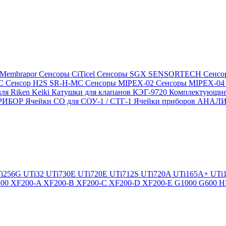
 Membrapor
Сенсоры CiTicel
Сенсоры SGX SENSORTECH
Сенсо
MC
Сенсор H2S SR-H-MC
Сенсоры MIPEX-02
Сенсоры MIPEX-0
ля Riken Keiki
Катушки для клапанов КЭГ-9720
Комплектующие
ПРИБОР
Ячейки CO для СОУ-1 / СТГ-1
Ячейки приборов АНА
i256G
UTi32
UTi730E
UTi720E
UTi712S
UTi720A
UTi165A+
UTi
300
XF200-A
XF200-B
XF200-C
XF200-D
XF200-E
G1000
G600
H