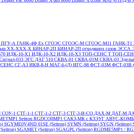
0
Drager Pac 8000
Drager X-am 8000
Drager X-Zone
МАГ-6 П-Д-В
Т
ПГУ-А
ГАНК-4Ф Ex
СГОЭС
СГОЭС-М
СГОЭС-М11
ГАНК-Т1
нар ХХ-ХХХ-Х
БИНАР-2П
БИНАР-2П отходящих газов
ЭССА
670
ИДК-10-Х1
ИДК-10-Х2
ИДК-10-Х3
ТОП-СЕНС Т
ТОП-СЕН
Сигнал-033
ЭГС
ДАГ 510
СКВА-01
СКВА-01М
СКВА-03
Эдель
4
СЕНС СГ-А3
ИКВ-8-Н
МАГ-6-(Д)
ИГС-98
ФСТ-03М
ФСТ-03В
М
СОУ-1
СТГ-1-1
СТГ-1-2
СТГ-3
СТГ-3-И-CO
ДАХ-М
ДАТ-М
Д
DMETMP1
Seitron RGDCO0MP1
САКЗ-МК с КЗЭУГ
АВУС-КОМ
n)
SGYME0V4ND 01SE (Seitron)
SYMN (Seitron)
SYGN (Seitron)
eitron)
SGAMET (Seitron)
SGAGPL (Seitron)
RGDME5MP1 / RGDG