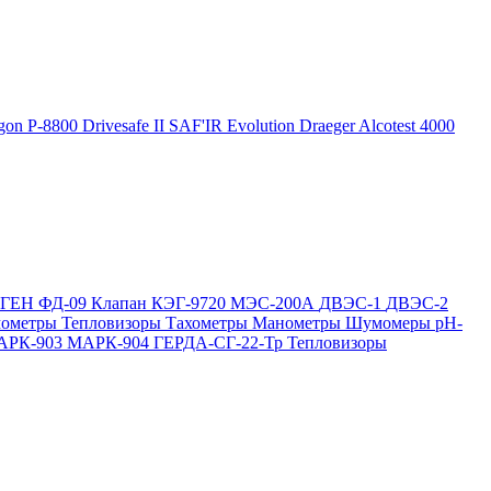
gon P-8800
Drivesafe II
SAF'IR Evolution
Draeger Alcotest 4000
ОГЕН
ФД-09
Клапан КЭГ-9720
МЭС-200А
ДВЭС-1
ДВЭС-2
мометры
Тепловизоры
Тахометры
Манометры
Шумомеры
pH-
АРК-903
МАРК-904
ГЕРДА-СГ-22-Тр
Тепловизоры