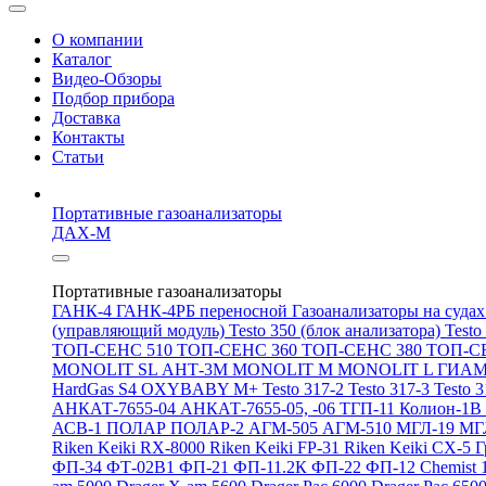
О компании
Каталог
Видео-Обзоры
Подбор прибора
Доставка
Контакты
Статьи
Портативные газоанализаторы
ДАХ-М
Портативные газоанализаторы
ГАНК-4
ГАНК-4РБ переносной
Газоанализаторы на суда
(управляющий модуль)
Testo 350 (блок анализатора)
Testo
ТОП-СЕНС 510
ТОП-СЕНС 360
ТОП-СЕНС 380
ТОП-С
MONOLIT SL
АНТ-3М
MONOLIT M
MONOLIT L
ГИАМ
HardGas S4
OXYBABY M+
Testo 317-2
Testo 317-3
Testo 
АНКАТ-7655-04
АНКАТ-7655-05, -06
ТГП-11
Колион-1В
АСВ-1
ПОЛАР
ПОЛАР-2
АГМ-505
АГМ-510
МГЛ-19
МГ
Riken Keiki RX-8000
Riken Keiki FP-31
Riken Keiki CX-5
Г
ФП-34
ФТ-02В1
ФП-21
ФП-11.2К
ФП-22
ФП-12
Chemist 