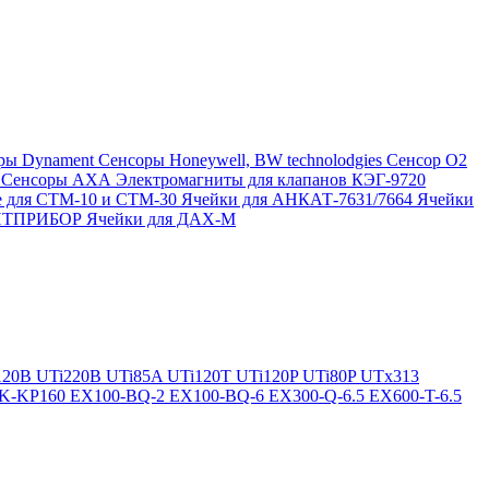
ры Dynament
Сенсоры Honeywell, BW technolodgies
Сенсор O2
4
Сенсоры АХА
Электромагниты для клапанов КЭГ-9720
 для СТМ-10 и СТМ-30
Ячейки для АНКАТ-7631/7664
Ячейки
ЛИТПРИБОР
Ячейки для ДАХ-М
120B
UTi220B
UTi85A
UTi120T
UTi120P
UTi80P
UTx313
K-KP160
EX100-BQ-2
EX100-BQ-6
EX300-Q-6.5
EX600-T-6.5