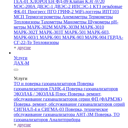
ГЕА-01
ХЛОРОГЕН
ФД-09
Клапан КЭГ-9720
МЭС-200А
ДВЭС-1
ДВЭС-2
ИПСЭС-1
КТЗ резьбовые
ФК-01 Прогресс
ПГО
ГРИФ-2
WiFi-логгеры
ИПТ103
МСП
Термогигрометры
Анемометры
Термометры
Тепловизоры
Тахометры
Манометры
Шумомеры
pH-
метры
МАРК-302М
МАРК-303М
МАРК-3010
МАРК-302Т
МАРК-303Т
МАРК-501
МАРК-603,
МАРК-603/1
МАРК-901
МАРК-903
МАРК-904
ГЕРДА-
СГ-22-Тр
Тепловизоры
+
другие
Услуги
ДАХ-М
Услуги
ТО и поверка газоанализаторов
Поверка
газоанализаторов ГАНК-4
Поверка газоанализаторов
ЭКОЛАБ / ЭКОЛАБ Плюс
Поверка, ремонт,
обслуживание газоанализаторов серии ФП (ФАРМЭК)
Поверка, ремонт, обслуживание газоанализаторов серий
СИГНАЛ-4 и СИГМА-03
Поверка, техническое
обслуживание газоанализатора АНТ-3М
Поверка, ТО
газоанализаторов Аналитприбора
+
другие