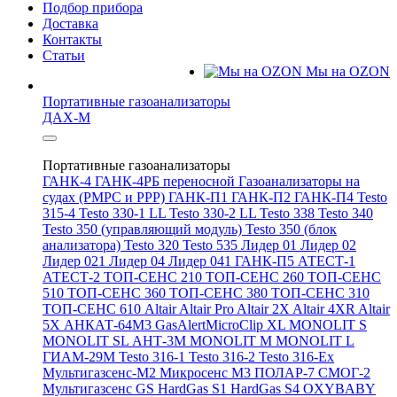
Подбор прибора
Доставка
Контакты
Статьи
Мы на OZON
Портативные газоанализаторы
ДАХ-М
Портативные газоанализаторы
ГАНК-4
ГАНК-4РБ переносной
Газоанализаторы на
судах (РМРС и РРР)
ГАНК-П1
ГАНК-П2
ГАНК-П4
Testo
315-4
Testo 330-1 LL
Testo 330-2 LL
Testo 338
Testo 340
Testo 350 (управляющий модуль)
Testo 350 (блок
анализатора)
Testo 320
Testo 535
Лидер 01
Лидер 02
Лидер 021
Лидер 04
Лидер 041
ГАНК-П5
АТЕСТ-1
АТЕСТ-2
ТОП-СЕНС 210
ТОП-СЕНС 260
ТОП-СЕНС
510
ТОП-СЕНС 360
ТОП-СЕНС 380
ТОП-СЕНС 310
ТОП-СЕНС 610
Altair
Altair Pro
Altair 2X
Altair 4XR
Altair
5X
АНКАТ-64М3
GasAlertMicroClip XL
MONOLIT S
MONOLIT SL
АНТ-3М
MONOLIT M
MONOLIT L
ГИАМ-29М
Testo 316-1
Testo 316-2
Testo 316-Ex
Мультигазсенс-М2
Микросенс М3
ПОЛАР-7
СМОГ-2
Мультигазсенс GS
HardGas S1
HardGas S4
OXYBABY