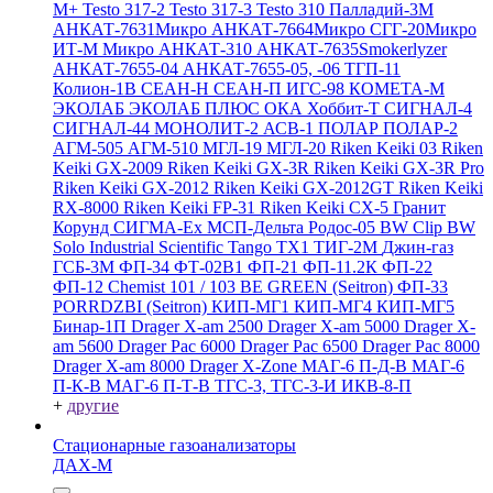
M+
Testo 317-2
Testo 317-3
Testo 310
Палладий-3М
АНКАТ-7631Микро
АНКАТ-7664Микро
СГГ-20Микро
ИТ-М Микро
АНКАТ-310
АНКАТ-7635Smokerlyzer
АНКАТ-7655-04
АНКАТ-7655-05, -06
ТГП-11
Колион-1В
СЕАН-Н
СЕАН-П
ИГС-98
КОМЕТА-М
ЭКОЛАБ
ЭКОЛАБ ПЛЮС
ОКА
Хоббит-Т
СИГНАЛ-4
СИГНАЛ-44
МОНОЛИТ-2
АСВ-1
ПОЛАР
ПОЛАР-2
АГМ-505
АГМ-510
МГЛ-19
МГЛ-20
Riken Keiki 03
Riken
Keiki GX-2009
Riken Keiki GX-3R
Riken Keiki GX-3R Pro
Riken Keiki GX-2012
Riken Keiki GX-2012GT
Riken Keiki
RX-8000
Riken Keiki FP-31
Riken Keiki CX-5
Гранит
Корунд
СИГМА-Ех
МСП-Дельта
Родос-05
BW Clip
BW
Solo
Industrial Scientific Tango TX1
ТИГ-2М
Джин-газ
ГСБ-3М
ФП-34
ФТ-02В1
ФП-21
ФП-11.2К
ФП-22
ФП-12
Chemist 101 / 103 BE GREEN (Seitron)
ФП-33
PORRDZBI (Seitron)
КИП-МГ1
КИП-МГ4
КИП-МГ5
Бинар-1П
Drager X-am 2500
Drager X-am 5000
Drager X-
am 5600
Drager Pac 6000
Drager Pac 6500
Drager Pac 8000
Drager X-am 8000
Drager X-Zone
МАГ-6 П-Д-В
МАГ-6
П-К-В
МАГ-6 П-Т-В
ТГС-3, ТГС-3-И
ИКВ-8-П
+
другие
Стационарные газоанализаторы
ДАХ-М