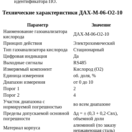
идентификатора ПО.
Технические характеристики ДАХ-М-06-O2-10
Параметр
Значение
Наименование газоанализатора
ДАХ-М-06-O2-10
кислорода
Принцип действия
Электрохимический
Тип газоанализатора кислорода
Стационарный
Цифровая индикация
Да
Выходные сигналы
RS485
Измеряемый компонент
Кислород (O2)
Единица измерения
об. доля, %
Диапазон измерения
от 0 до 10
Порог 1
2
Порог 2
4
Участок диапазона с
во всем диапазоне
нормируемой погрешностью
Пределы допускаемой основной
Δд = ± (0,3 + 0,2·Свх),
погрешности
объемной доли
алюминий (по заказу
Материал корпуса
нержавеющая сталь)