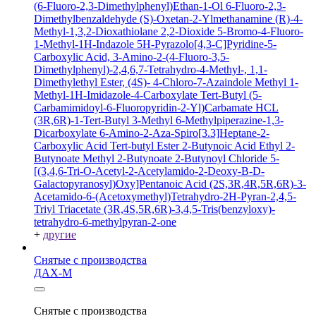
(6-Fluoro-2,3-Dimethylphenyl)Ethan-1-Ol
6-Fluoro-2,3-
Dimethylbenzaldehyde
(S)-Oxetan-2-Ylmethanamine
(R)-4-
Methyl-1,3,2-Dioxathiolane 2,2-Dioxide
5-Bromo-4-Fluoro-
1-Methyl-1H-Indazole
5H-Pyrazolo[4,3-C]Pyridine-5-
Carboxylic Acid, 3-Amino-2-(4-Fluoro-3,5-
Dimethylphenyl)-2,4,6,7-Tetrahydro-4-Methyl-, 1,1-
Dimethylethyl Ester, (4S)-
4-Chloro-7-Azaindole
Methyl 1-
Methyl-1H-Imidazole-4-Carboxylate
Tert-Butyl (5-
Carbamimidoyl-6-Fluoropyridin-2-Yl)Carbamate HCL
(3R,6R)-1-Tert-Butyl 3-Methyl 6-Methylpiperazine-1,3-
Dicarboxylate
6-Amino-2-Aza-Spiro[3.3]Heptane-2-
Carboxylic Acid Tert-butyl Ester
2-Butynoic Acid
Ethyl 2-
Butynoate
Methyl 2-Butynoate
2-Butynoyl Chloride
5-
[(3,4,6-Tri-O-Acetyl-2-Acetylamido-2-Deoxy-B-D-
Galactopyranosyl)Oxy]Pentanoic Acid
(2S,3R,4R,5R,6R)-3-
Acetamido-6-(Acetoxymethyl)Tetrahydro-2H-Pyran-2,4,5-
Triyl Triacetate
(3R,4S,5R,6R)-3,4,5-Tris(benzyloxy)-
tetrahydro-6-methylpyran-2-one
+
другие
Снятые с производства
ДАХ-М
Снятые с производства