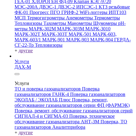
ГЕА-01
ХЛОРОГЕН
ФД-09
Клапан КЭГ-9720
МЭС-200А
ДВЭС-1
ДВЭС-2
ИПСЭС-1
КТЗ резьбовые
ФК-01 Прогресс
ПГО
ГРИФ-2
WiFi-логгеры
ИПТ103
МСП
Термогигрометры
Анемометры
Термометры
Тепловизоры
Тахометры
Манометры
Шумомеры
pH-
метры
МАРК-302М
МАРК-303М
МАРК-3010
МАРК-302Т
МАРК-303Т
МАРК-501
МАРК-603,
МАРК-603/1
МАРК-901
МАРК-903
МАРК-904
ГЕРДА-
СГ-22-Тр
Тепловизоры
+
другие
Услуги
ДАХ-М
Услуги
ТО и поверка газоанализаторов
Поверка
газоанализаторов ГАНК-4
Поверка газоанализаторов
ЭКОЛАБ / ЭКОЛАБ Плюс
Поверка, ремонт,
обслуживание газоанализаторов серии ФП (ФАРМЭК)
Поверка, ремонт, обслуживание газоанализаторов серий
СИГНАЛ-4 и СИГМА-03
Поверка, техническое
обслуживание газоанализатора АНТ-3М
Поверка, ТО
газоанализаторов Аналитприбора
+
другие