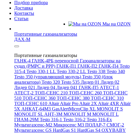
Подбор прибора
Доставка
Контакты
Статьи
Мы на OZON
Портативные газоанализаторы
ДАХ-М
Портативные газоанализаторы
ГАНК-4
ГАНК-4РБ переносной
Газоанализаторы на
судах (РМРС и РРР)
ГАНК-П1
ГАНК-П2
ГАНК-П4
Testo
315-4
Testo 330-1 LL
Testo 330-2 LL
Testo 338
Testo 340
Testo 350 (управляющий модуль)
Testo 350 (блок
анализатора)
Testo 320
Testo 535
Лидер 01
Лидер 02
Лидер 021
Лидер 04
Лидер 041
ГАНК-П5
АТЕСТ-1
АТЕСТ-2
ТОП-СЕНС 210
ТОП-СЕНС 260
ТОП-СЕНС
510
ТОП-СЕНС 360
ТОП-СЕНС 380
ТОП-СЕНС 310
ТОП-СЕНС 610
Altair
Altair Pro
Altair 2X
Altair 4XR
Altair
5X
АНКАТ-64М3
GasAlertMicroClip XL
MONOLIT S
MONOLIT SL
АНТ-3М
MONOLIT M
MONOLIT L
ГИАМ-29М
Testo 316-1
Testo 316-2
Testo 316-Ex
Мультигазсенс-М2
Микросенс М3
ПОЛАР-7
СМОГ-2
Мультигазсенс GS
HardGas S1
HardGas S4
OXYBABY