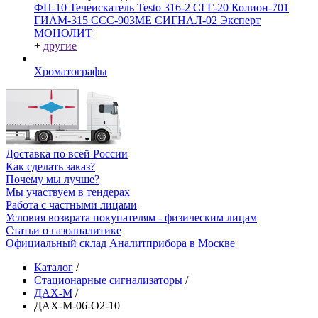
ФП-10
Течеискатель Testo 316-2
СГГ-20
Колион-701
ГИАМ-315
ССС-903МЕ
СИГНАЛ-02
Эксперт
МОНОЛИТ
+
другие
Хроматографы
Доставка по всей России
Как сделать заказ?
Почему мы лучше?
Мы участвуем в тендерах
Работа с частными лицами
Условия возврата покупателям - физическим лицам
Статьи о газоаналитике
Официальный склад Аналитприбора в Москве
Каталог
/
Стационарные сигнализаторы
/
ДАХ-М
/
ДАХ-М-06-O2-10