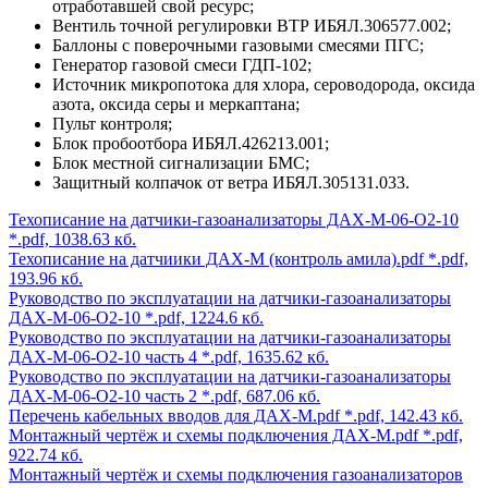
отработавшей свой ресурс;
Вентиль точной регулировки ВТР ИБЯЛ.306577.002;
Баллоны с поверочными газовыми смесями ПГС;
Генератор газовой смеси ГДП-102;
Источник микропотока для хлора, сероводорода, оксида
азота, оксида серы и меркаптана;
Пульт контроля;
Блок пробоотбора ИБЯЛ.426213.001;
Блок местной сигнализации БМС;
Защитный колпачок от ветра ИБЯЛ.305131.033.
Техописание на датчики-газоанализаторы ДАХ-М-06-O2-10
*.pdf, 1038.63 кб.
Техописание на датчиики ДАХ-М (контроль амила).pdf
*.pdf,
193.96 кб.
Руководство по эксплуатации на датчики-газоанализаторы
ДАХ-М-06-O2-10
*.pdf, 1224.6 кб.
Руководство по эксплуатации на датчики-газоанализаторы
ДАХ-М-06-O2-10 часть 4
*.pdf, 1635.62 кб.
Руководство по эксплуатации на датчики-газоанализаторы
ДАХ-М-06-O2-10 часть 2
*.pdf, 687.06 кб.
Перечень кабельных вводов для ДАХ-М.pdf
*.pdf, 142.43 кб.
Монтажный чертёж и схемы подключения ДАХ-М.pdf
*.pdf,
922.74 кб.
Монтажный чертёж и схемы подключения газоанализаторов