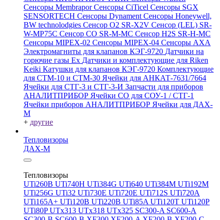
Сенсоры Membrapor
Сенсоры CiTicel
Сенсоры SGX
SENSORTECH
Сенсоры Dynament
Сенсоры Honeywell,
BW technolodgies
Сенсор O2 SR-X2V
Сенсор (LEL) SR-
W-MP75C
Сенсор CO SR-M-MC
Сенсор H2S SR-H-MC
Сенсоры MIPEX-02
Сенсоры MIPEX-04
Сенсоры АХА
Электромагниты для клапанов КЭГ-9720
Датчики на
горючие газы Ex
Датчики и комплектующие для Riken
Keiki
Катушки для клапанов КЭГ-9720
Комплектующие
для СТМ-10 и СТМ-30
Ячейки для АНКАТ-7631/7664
Ячейки для СТГ-3 и СТГ-3-И
Запчасти для приборов
АНАЛИТПРИБОР
Ячейки CO для СОУ-1 / СТГ-1
Ячейки приборов АНАЛИТПРИБОР
Ячейки для ДАХ-
М
+
другие
Тепловизоры
ДАХ-М
Тепловизоры
UTi260В
UTi740H
UTi384G
UTi640
UTi384M
UTi192M
UTi256G
UTi32
UTi730E
UTi720E
UTi712S
UTi720A
UTi165A+
UTi120B
UTi220B
UTi85A
UTi120T
UTi120P
UTi80P
UTx313
UTx318
UTx325
SC300-A
SC600-A
SC300-B
SC600-B
XF300
XF200-A
XF200-B
XF200-C