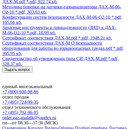
ДАХ-М.pdf
*.pdf, 922.74 кб.
Методика поверки на датчики-газоанализаторы ДАХ-М-06-
O2-10
*.pdf, 303.03 кб.
Конфигурации систем безопасности ДАХ-М-06-O2-10
*.pdf,
165.66 кб.
Запасные инструменты и принадлежности (ЗИП) к ДАХ-
М-06-O2-10
*.pdf, 18.99 кб.
Сертификат соответствия ДАХ-М.pdf
*.pdf, 1948.21 кб.
Сертификат соответствия ДАХ-М О безопасности
оборудования для работы во взрывоопасных средах.pdf
*.pdf,
365.95 кб.
Свидетельство об утверждении типа СИ ДАХ-М.pdf
*.pdf,
328.37 кб.
Задать вопрос
единый многоканальный
+7 (800) 600-98-86
отдел продаж
+7 (495) 724-99-35
отдел технического обслуживания
+7 (495) 792-96-95
order.gaz-analitik@yandex.ru
пн—пт 08:30—17:30 (МСК)
О компании
Каталог
Видео-Обзоры
Подбор прибора
Доставка