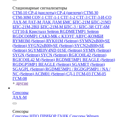
Стационарные сигнализаторы
СТМ-10
СР-4 (кислоты)
СР-4 (щелочи)
СТМ-30
СТМ-30М
СОУ-1
СТГ-1-1
СТГ-1-2
СТГ-3
СТГ-3-И-CO
ДАХ-М
ДАТ-М
ДАК
ДАМ
БМС
БПС-21М
БПС-21М3
БПС-21М-2ВЦ
БПС-21М-М
БПС-3 / БПС-3И
СГГ-6М
СГГ10-Б
Кристалл
Seitron RGDMETMP1
Seitron
RGDCO0MP1
САКЗ-МК с КЗЭУГ
АВУС-КОМБИ
RYM03M (Seitron)
RYK01M (Seitron)
SYMN2хB00ySE
(Seitron)
SYGN2xB00ySE (Seitron)
SYCN2xB00ySE
(Seitron)
SGYME0V4ND 01SE (Seitron)
SYMN (Seitron)
SYGN (Seitron)
SYCN (Seitron)
RGICO0L42 (Seitron)
RGICO0L42 M (Seitron)
RGDME5MP1 BEAGLE (Seitron)
RGDGP5MP1 BEAGLE (Seitron)
SGAMET (Seitron)
SGAGPL (Seitron)
RGDME5MP1 / RGDGP5MP1 / NA /
NC (Seitron)
ACIM01 (Seitron)
СД-1
ГСМ-03
ГСМ-05
ГСМ-08
+
другие
Сенсоры
ДАХ-М
Сенсоры
Сенсоры НПО ПРИБОР ГАНК
Сенсоры Winsen