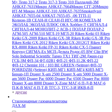
M+
Testo 317-2
Testo 317-3
Testo 310
Палладий-3М
АНКАТ-7631Микро
АНКАТ-7664Микро
СГГ-20Микро
ИТ-М Микро
АНКАТ-310
АНКАТ-7635Smokerlyzer
АНКАТ-7655-04
АНКАТ-7655-05, -06
ТГП-11
Колион-1В
СЕАН-Н
СЕАН-П
ИГС-98
КОМЕТА-М
ЭКОЛАБ
ЭКОЛАБ ПЛЮС
ОКА
Хоббит-Т
СИГНАЛ-4
СИГНАЛ-44
МОНОЛИТ-2
АСВ-1
ПОЛАР
ПОЛАР-2
АГМ-505
АГМ-510
МГЛ-19
МГЛ-20
Riken Keiki 03
Riken
Keiki GX-2009
Riken Keiki GX-3R
Riken Keiki GX-3R Pro
Riken Keiki GX-2012
Riken Keiki GX-2012GT
Riken Keiki
RX-8000
Riken Keiki FP-31
Riken Keiki CX-5
Гранит
Корунд
СИГМА-Ех
МСП-Дельта
Родос-05
BW Clip
BW
Solo
Industrial Scientific Tango TX1
ТИГ-2М
Джин-газ
ГСБ-3М
ФП-34
ФТ-02В1
ФП-21
ФП-11.2К
ФП-22
ФП-12
Chemist 101 / 103 BE GREEN (Seitron)
ФП-33
PORRDZBI (Seitron)
КИП-МГ1
КИП-МГ4
КИП-МГ5
Бинар-1П
Drager X-am 2500
Drager X-am 5000
Drager X-
am 5600
Drager Pac 6000
Drager Pac 6500
Drager Pac 8000
Drager X-am 8000
Drager X-Zone
МАГ-6 П-Д-В
МАГ-6
П-К-В
МАГ-6 П-Т-В
ТГС-3, ТГС-3-И
ИКВ-8-П
+
другие
Стационарные газоанализаторы
ДАХ-М