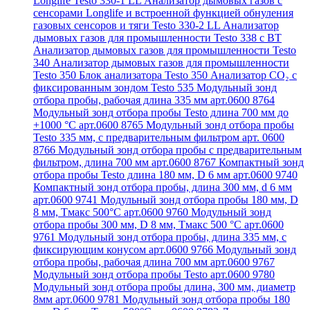
Longlife Testo 330-1 LL
Анализатор дымовых газов с
сенсорами Longlife и встроенной функцией обнуления
газовых сенсоров и тяги Testo 330-2 LL
Анализатор
дымовых газов для промышленности Testo 338 с BT
Анализатор дымовых газов для промышленности Testo
340
Анализатор дымовых газов для промышленности
Testo 350
Блок анализатора Testo 350
Анализатор СО₂ с
фиксированным зондом Testo 535
Модульный зонд
отбора пробы, рабочая длина 335 мм арт.0600 8764
Модульный зонд отбора пробы Testo длина 700 мм до
+1000 °С арт.0600 8765
Модульный зонд отбора пробы
Testo 335 мм, с предварительным фильтром арт. 0600
8766
Модульный зонд отбора пробы с предварительным
фильтром, длина 700 мм арт.0600 8767
Компактный зонд
отбора пробы Testo длина 180 мм, D 6 мм арт.0600 9740
Компактный зонд отбора пробы, длина 300 мм, d 6 мм
арт.0600 9741
Модульный зонд отбора пробы 180 мм, D
8 мм, Tмакс 500°С арт.0600 9760
Модульный зонд
отбора пробы 300 мм, D 8 мм, Tмакс 500 °C арт.0600
9761
Модульный зонд отбора пробы, длина 335 мм, с
фиксирующим конусом арт.0600 9766
Модульный зонд
отбора пробы, рабочая длина 700 мм арт.0600 9767
Модульный зонд отбора пробы Testo арт.0600 9780
Модульный зонд отбора пробы длина, 300 мм, диаметр
8мм арт.0600 9781
Модульный зонд отбора пробы 180