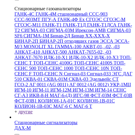
Стационарные газоанализаторы
ГАНК-4С
ГАНК-4М стационарный
ССС-903
ССС-903МТ
ПГУ-А
ГАНК-4Ф Ex
СГОЭС
СГОЭС-М
СГОЭС-М11
ГАНК-Т1
ГАНК-Т1Д
ГАНК-Т1ДСА
ГАНК-
Т2
СИГМА-03
СИГМА-03М
Ирексон-АМВ
СИГМА-03
SF6
СИГМА-1М
Бинар-2Д
Бинар ХХ-ХХХ-Х
БИНАР-2П
БИНАР-2П отходящих газов
ЭССА
ЭССА-
М/3
MONOLIT XL
ГАММА-100
АКВТ-01, -02, -03
АНКАТ-410
АНКАТ-500
АНКАТ-7655-02, -03
АНКАТ-7670
ИДК-10-Х1
ИДК-10-Х2
ИДК-10-Х3
ТОП-
СЕНС Т
ТОП-СЕНС 4100G
ТОП-СЕНС 4100S
ТОП-
СЕНС 500
ТОП-СЕНС 1000
ТОП-СЕНС 10N
ТОП-
СЕНС F
ТОП-СЕНС N
Сигнал-03
Сигнал-033
ЭГС
ДАГ
510
СКВА-01
СКВА-01М
СКВА-03
Эдельвейс СТ
ГСО-2
АГ 0011 (AG 0011)
АГ 0012 (AG 0012)
УКР-1МЦ
ИГМ-10
ИГМ-11
ИГМ-12М
ИГМ-13М
ИГМ-14
СЕНС
СГ-А3
ИКВ-8-Н
МАГ-6-(Д)
ИГС-98
ФСТ-03М
ФСТ-03В
ФСТ-03В1
КОЛИОН-1А-01С
КОЛИОН-1В-01С
КОЛИОН-1В-03С
МАГ-6 С
МАГ-6 Т
+
другие
Стационарные сигнализаторы
ДАХ-М