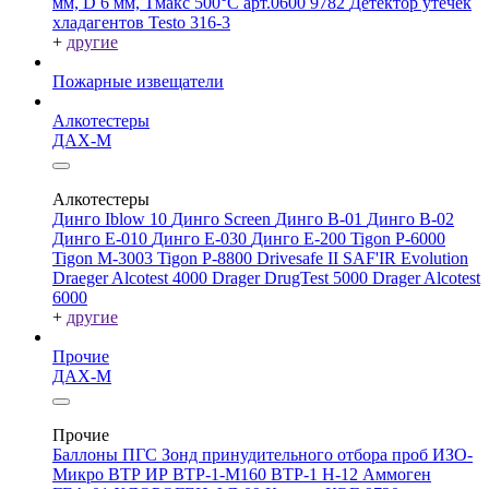
мм, D 6 мм, Tмакс 500°С арт.0600 9782
Детектор утечек
хладагентов Testo 316-3
+
другие
Пожарные извещатели
Алкотестеры
ДАХ-М
Алкотестеры
Динго Iblow 10
Динго Screen
Динго В-01
Динго В-02
Динго Е-010
Динго Е-030
Динго Е-200
Tigon P-6000
Tigon M-3003
Tigon P-8800
Drivesafe II
SAF'IR Evolution
Draeger Alcotest 4000
Drager DrugTest 5000
Drager Alcotest
6000
+
другие
Прочие
ДАХ-М
Прочие
Баллоны ПГС
Зонд принудительного отбора проб
ИЗО-
Микро
ВТР
ИР
ВТР-1-М160
ВТР-1
Н-12
Аммоген