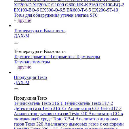
XF200-D
XF200-E
G1000
G600
HK-KP160
EX100-BQ-2
EX100-BQ-6
EX300-Q-6.5
EX600-T-6.5
EX200-ST-10
Torus для обнаружения утечек элегаза SF6
+
другие
Температура и Влажность
ДАХ-М
Температура и Влажность
Термогигрометры
Гигрометры
Термометры
Термоанемометры
+
другие
Продукция Testo
ДАХ-М
Продукция Testo
Течеискатель Testo 316-1
Течеискатель Testo 317-2
Детектор газа Testo 316-Ex
Анализатор CO Testo 317-2
Анализатор дымовых газов Testo 310
Анализатор CO в
окружающей среде Testo 315-4
Анализатор дымовых
газов Testo 320
Анализатор дымовых газов с сенсорами