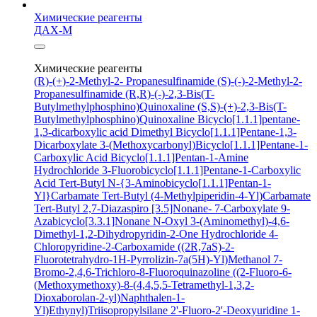
Химические реагенты
ДАХ-М
Химические реагенты
(R)-(+)-2-Methyl-2- Propanesulfinamide
(S)-(-)-2-Methyl-2-
Propanesulfinamide
(R,R)-(-)-2,3-Bis(T-
Butylmethylphosphino)Quinoxaline
(S,S)-(+)-2,3-Bis(T-
Butylmethylphosphino)Quinoxaline
Bicyclo[1.1.1]pentane-
1,3-dicarboxylic acid
Dimethyl Bicyclo[1.1.1]Pentane-1,3-
Dicarboxylate
3-(Methoxycarbonyl)Bicyclo[1.1.1]Pentane-1-
Carboxylic Acid
Bicyclo[1.1.1]Pentan-1-Amine
Hydrochloride
3-Fluorobicyclo[1.1.1]Pentane-1-Carboxylic
Acid
Tert-Butyl N-{3-Aminobicyclo[1.1.1]Pentan-1-
Yl}Carbamate
Tert-Butyl (4-Methylpiperidin-4-Yl)Carbamate
Tert-Butyl 2,7-Diazaspiro [3.5]Nonane- 7-Carboxylate
9-
Azabicyclo[3.3.1]Nonane N-Oxyl
3-(Aminomethyl)-4,6-
Dimethyl-1,2-Dihydropyridin-2-One Hydrochloride
4-
Chloropyridine-2-Carboxamide
((2R,7aS)-2-
Fluorotetrahydro-1H-Pyrrolizin-7a(5H)-Yl)Methanol
7-
Bromo-2,4,6-Trichloro-8-Fluoroquinazoline
((2-Fluoro-6-
(Methoxymethoxy)-8-(4,4,5,5-Tetramethyl-1,3,2-
Dioxaborolan-2-yl)Naphthalen-1-
Yl)Ethynyl)Triisopropylsilane
2'-Fluoro-2'-Deoxyuridine
1-