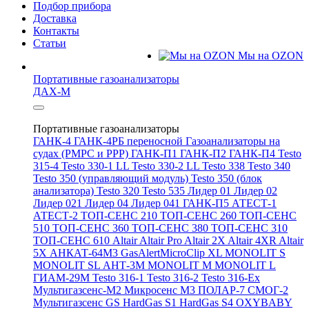
Подбор прибора
Доставка
Контакты
Статьи
Мы на OZON
Портативные газоанализаторы
ДАХ-М
Портативные газоанализаторы
ГАНК-4
ГАНК-4РБ переносной
Газоанализаторы на
судах (РМРС и РРР)
ГАНК-П1
ГАНК-П2
ГАНК-П4
Testo
315-4
Testo 330-1 LL
Testo 330-2 LL
Testo 338
Testo 340
Testo 350 (управляющий модуль)
Testo 350 (блок
анализатора)
Testo 320
Testo 535
Лидер 01
Лидер 02
Лидер 021
Лидер 04
Лидер 041
ГАНК-П5
АТЕСТ-1
АТЕСТ-2
ТОП-СЕНС 210
ТОП-СЕНС 260
ТОП-СЕНС
510
ТОП-СЕНС 360
ТОП-СЕНС 380
ТОП-СЕНС 310
ТОП-СЕНС 610
Altair
Altair Pro
Altair 2X
Altair 4XR
Altair
5X
АНКАТ-64М3
GasAlertMicroClip XL
MONOLIT S
MONOLIT SL
АНТ-3М
MONOLIT M
MONOLIT L
ГИАМ-29М
Testo 316-1
Testo 316-2
Testo 316-Ex
Мультигазсенс-М2
Микросенс М3
ПОЛАР-7
СМОГ-2
Мультигазсенс GS
HardGas S1
HardGas S4
OXYBABY