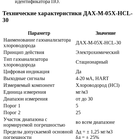
идентификатора ПО.
Технические характеристики ДАХ-М-05Х-HCL-
30
Параметр
Значение
Наименование газоанализатора
ДАХ-М-05Х-HCL-30
хлороводорода
Принцип действия
Электрохимический
Тип газоанализатора
Стационарный
хлороводорода
Цифровая индикация
Да
Выходные сигналы
4-20 мА, HART
Измеряемый компонент
Хлороводород (HCl)
Единица измерения
мг/м3
Диапазон измерения
от до 30
Порог 1
5
Порог 2
25
Участок диапазона с
во всем диапазоне
нормируемой погрешностью
Пределы допускаемой основной
Δд = ± 1,25 мг/м3
погрешности
δд = ± 25%