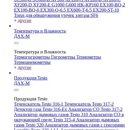
XF200-D
XF200-E
G1000
G600
HK-KP160
EX100-BQ-2
EX100-BQ-6
EX300-Q-6.5
EX600-T-6.5
EX200-ST-10
Torus для обнаружения утечек элегаза SF6
+
другие
Температура и Влажность
ДАХ-М
Температура и Влажность
Термогигрометры
Гигрометры
Термометры
Термоанемометры
+
другие
Продукция Testo
ДАХ-М
Продукция Testo
Течеискатель Testo 316-1
Течеискатель Testo 317-2
Детектор газа Testo 316-Ex
Анализатор CO Testo 317-2
Анализатор дымовых газов Testo 310
Анализатор CO в
окружающей среде Testo 315-4
Анализатор дымовых
газов Testo 320
Анализатор дымовых газов с сенсорами