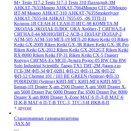
M+
Testo 317-2
Testo 317-3
Testo 310
Палладий-3М
АНКАТ-7631Микро
АНКАТ-7664Микро
СГГ-20Микро
ИТ-М Микро
АНКАТ-310
АНКАТ-7635Smokerlyzer
АНКАТ-7655-04
АНКАТ-7655-05, -06
ТГП-11
Колион-1В
СЕАН-Н
СЕАН-П
ИГС-98
КОМЕТА-М
ЭКОЛАБ
ЭКОЛАБ ПЛЮС
ОКА
Хоббит-Т
СИГНАЛ-4
СИГНАЛ-44
МОНОЛИТ-2
АСВ-1
ПОЛАР
ПОЛАР-2
АГМ-505
АГМ-510
МГЛ-19
МГЛ-20
Riken Keiki 03
Riken
Keiki GX-2009
Riken Keiki GX-3R
Riken Keiki GX-3R Pro
Riken Keiki GX-2012
Riken Keiki GX-2012GT
Riken Keiki
RX-8000
Riken Keiki FP-31
Riken Keiki CX-5
Гранит
Корунд
СИГМА-Ех
МСП-Дельта
Родос-05
BW Clip
BW
Solo
Industrial Scientific Tango TX1
ТИГ-2М
Джин-газ
ГСБ-3М
ФП-34
ФТ-02В1
ФП-21
ФП-11.2К
ФП-22
ФП-12
Chemist 101 / 103 BE GREEN (Seitron)
ФП-33
PORRDZBI (Seitron)
КИП-МГ1
КИП-МГ4
КИП-МГ5
Бинар-1П
Drager X-am 2500
Drager X-am 5000
Drager X-
am 5600
Drager Pac 6000
Drager Pac 6500
Drager Pac 8000
Drager X-am 8000
Drager X-Zone
МАГ-6 П-Д-В
МАГ-6
П-К-В
МАГ-6 П-Т-В
ТГС-3, ТГС-3-И
ИКВ-8-П
+
другие
Стационарные газоанализаторы
ДАХ-М