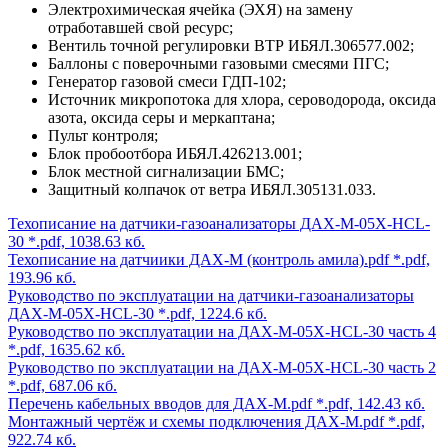
Электрохимическая ячейка (ЭХЯ) на замену
отработавшей свой ресурс;
Вентиль точной регулировки ВТР ИБЯЛ.306577.002;
Баллоны с поверочными газовыми смесями ПГС;
Генератор газовой смеси ГДП-102;
Источник микропотока для хлора, сероводорода, оксида
азота, оксида серы и меркаптана;
Пульт контроля;
Блок пробоотбора ИБЯЛ.426213.001;
Блок местной сигнализации БМС;
Защитный колпачок от ветра ИБЯЛ.305131.033.
Техописание на датчики-газоанализаторы ДАХ-М-05Х-HCL-
30
*.pdf, 1038.63 кб.
Техописание на датчиики ДАХ-М (контроль амила).pdf
*.pdf,
193.96 кб.
Руководство по эксплуатации на датчики-газоанализаторы
ДАХ-М-05Х-HCL-30
*.pdf, 1224.6 кб.
Руководство по эксплуатации на ДАХ-М-05Х-HCL-30 часть 4
*.pdf, 1635.62 кб.
Руководство по эксплуатации на ДАХ-М-05Х-HCL-30 часть 2
*.pdf, 687.06 кб.
Перечень кабельных вводов для ДАХ-М.pdf
*.pdf, 142.43 кб.
Монтажный чертёж и схемы подключения ДАХ-М.pdf
*.pdf,
922.74 кб.