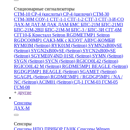
Стационарные сигнализаторы
СТМ-10
СР-4 (кислоты)
СР-4 (щелочи)
СТМ-30
СТМ-30М
СОУ-1
СТГ-1-1
СТГ-1-2
СТГ-3
СТГ-3-И-CO
ДАХ-М
ДАТ-М
ДАК
ДАМ
БМС
БПС-21М
БПС-21М3
БПС-21М-2ВЦ
БПС-21М-М
БПС-3 / БПС-3И
СГГ-6М
СГГ10-Б
Кристалл
Seitron RGDMETMP1
Seitron
RGDCO0MP1
САКЗ-МК с КЗЭУГ
АВУС-КОМБИ
RYM03M (Seitron)
RYK01M (Seitron)
SYMN2хB00ySE
(Seitron)
SYGN2xB00ySE (Seitron)
SYCN2xB00ySE
(Seitron)
SGYME0V4ND 01SE (Seitron)
SYMN (Seitron)
SYGN (Seitron)
SYCN (Seitron)
RGICO0L42 (Seitron)
RGICO0L42 M (Seitron)
RGDME5MP1 BEAGLE (Seitron)
RGDGP5MP1 BEAGLE (Seitron)
SGAMET (Seitron)
SGAGPL (Seitron)
RGDME5MP1 / RGDGP5MP1 / NA /
NC (Seitron)
ACIM01 (Seitron)
СД-1
ГСМ-03
ГСМ-05
ГСМ-08
+
другие
Сенсоры
ДАХ-М
Сенсоры
Сенсоры НПО ПРИБОР ГАНК
Сенсоры Winsen