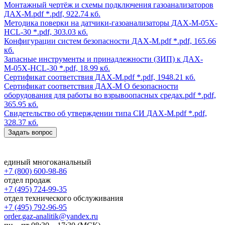
Монтажный чертёж и схемы подключения газоанализаторов
ДАХ-М.pdf
*.pdf, 922.74 кб.
Методика поверки на датчики-газоанализаторы ДАХ-М-05Х-
HCL-30
*.pdf, 303.03 кб.
Конфигурации систем безопасности ДАХ-М.pdf
*.pdf, 165.66
кб.
Запасные инструменты и принадлежности (ЗИП) к ДАХ-
М-05Х-HCL-30
*.pdf, 18.99 кб.
Сертификат соответствия ДАХ-М.pdf
*.pdf, 1948.21 кб.
Сертификат соответствия ДАХ-М О безопасности
оборудования для работы во взрывоопасных средах.pdf
*.pdf,
365.95 кб.
Свидетельство об утверждении типа СИ ДАХ-М.pdf
*.pdf,
328.37 кб.
Задать вопрос
единый многоканальный
+7 (800) 600-98-86
отдел продаж
+7 (495) 724-99-35
отдел технического обслуживания
+7 (495) 792-96-95
order.gaz-analitik@yandex.ru