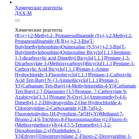
Химические реагенты
ДАХ-М
Химические реагенты
(R)-(+)-2-Methyl-2- Propanesulfinamide
(S)-(-)-2-Methyl-2-
Propanesulfinamide
(R,R)-(-)-2,3-Bis(T-
Butylmethylphosphino)Quinoxaline
(S,S)-(+)-2,3-Bis(T-
Butylmethylphosphino)Quinoxaline
Bicyclo[1.1.1]pentane-
1,3-dicarboxylic acid
Dimethyl Bicyclo[1.1.1]Pentane-1,3-
Dicarboxylate
3-(Methoxycarbonyl)Bicyclo[1.1.1]Pentane-1-
Carboxylic Acid
Bicyclo[1.1.1]Pentan-1-Amine
Hydrochloride
3-Fluorobicyclo[1.1.1]Pentane-1-Carboxylic
Acid
Tert-Butyl N-{3-Aminobicyclo[1.1.1]Pentan-1-
Yl}Carbamate
Tert-Butyl (4-Methylpiperidin-4-Yl)Carbamate
Tert-Butyl 2,7-Diazaspiro [3.5]Nonane- 7-Carboxylate
9-
Azabicyclo[3.3.1]Nonane N-Oxyl
3-(Aminomethyl)-4,6-
Dimethyl-1,2-Dihydropyridin-2-One Hydrochloride
4-
Chloropyridine-2-Carboxamide
((2R,7aS)-2-
Fluorotetrahydro-1H-Pyrrolizin-7a(5H)-Yl)Methanol
7-
Bromo-2,4,6-Trichloro-8-Fluoroquinazoline
((2-Fluoro-6-
(Methoxymethoxy)-8-(4,4,5,5-Tetramethyl-1,3,2-
Dioxaborolan-2-yl)Naphthalen-1-
Yl)Ethynyl)Triisopropylsilane
2'-Fluoro-2'-Deoxyuridine
1-