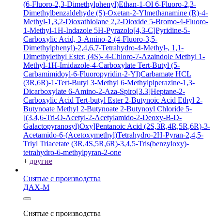
(6-Fluoro-2,3-Dimethylphenyl)Ethan-1-Ol
6-Fluoro-2,3-
Dimethylbenzaldehyde
(S)-Oxetan-2-Ylmethanamine
(R)-4-
Methyl-1,3,2-Dioxathiolane 2,2-Dioxide
5-Bromo-4-Fluoro-
1-Methyl-1H-Indazole
5H-Pyrazolo[4,3-C]Pyridine-5-
Carboxylic Acid, 3-Amino-2-(4-Fluoro-3,5-
Dimethylphenyl)-2,4,6,7-Tetrahydro-4-Methyl-, 1,1-
Dimethylethyl Ester, (4S)-
4-Chloro-7-Azaindole
Methyl 1-
Methyl-1H-Imidazole-4-Carboxylate
Tert-Butyl (5-
Carbamimidoyl-6-Fluoropyridin-2-Yl)Carbamate HCL
(3R,6R)-1-Tert-Butyl 3-Methyl 6-Methylpiperazine-1,3-
Dicarboxylate
6-Amino-2-Aza-Spiro[3.3]Heptane-2-
Carboxylic Acid Tert-butyl Ester
2-Butynoic Acid
Ethyl 2-
Butynoate
Methyl 2-Butynoate
2-Butynoyl Chloride
5-
[(3,4,6-Tri-O-Acetyl-2-Acetylamido-2-Deoxy-B-D-
Galactopyranosyl)Oxy]Pentanoic Acid
(2S,3R,4R,5R,6R)-3-
Acetamido-6-(Acetoxymethyl)Tetrahydro-2H-Pyran-2,4,5-
Triyl Triacetate
(3R,4S,5R,6R)-3,4,5-Tris(benzyloxy)-
tetrahydro-6-methylpyran-2-one
+
другие
Снятые с производства
ДАХ-М
Снятые с производства