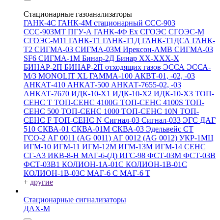
Стационарные газоанализаторы
ГАНК-4С
ГАНК-4М стационарный
ССС-903
ССС-903МТ
ПГУ-А
ГАНК-4Ф Ex
СГОЭС
СГОЭС-М
СГОЭС-М11
ГАНК-Т1
ГАНК-Т1Д
ГАНК-Т1ДСА
ГАНК-
Т2
СИГМА-03
СИГМА-03М
Ирексон-АМВ
СИГМА-03
SF6
СИГМА-1М
Бинар-2Д
Бинар ХХ-ХХХ-Х
БИНАР-2П
БИНАР-2П отходящих газов
ЭССА
ЭССА-
М/3
MONOLIT XL
ГАММА-100
АКВТ-01, -02, -03
АНКАТ-410
АНКАТ-500
АНКАТ-7655-02, -03
АНКАТ-7670
ИДК-10-Х1
ИДК-10-Х2
ИДК-10-Х3
ТОП-
СЕНС Т
ТОП-СЕНС 4100G
ТОП-СЕНС 4100S
ТОП-
СЕНС 500
ТОП-СЕНС 1000
ТОП-СЕНС 10N
ТОП-
СЕНС F
ТОП-СЕНС N
Сигнал-03
Сигнал-033
ЭГС
ДАГ
510
СКВА-01
СКВА-01М
СКВА-03
Эдельвейс СТ
ГСО-2
АГ 0011 (AG 0011)
АГ 0012 (AG 0012)
УКР-1МЦ
ИГМ-10
ИГМ-11
ИГМ-12М
ИГМ-13М
ИГМ-14
СЕНС
СГ-А3
ИКВ-8-Н
МАГ-6-(Д)
ИГС-98
ФСТ-03М
ФСТ-03В
ФСТ-03В1
КОЛИОН-1А-01С
КОЛИОН-1В-01С
КОЛИОН-1В-03С
МАГ-6 С
МАГ-6 Т
+
другие
Стационарные сигнализаторы
ДАХ-М