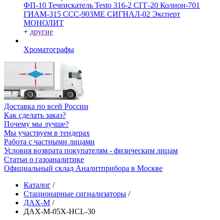
ФП-10
Течеискатель Testo 316-2
СГГ-20
Колион-701
ГИАМ-315
ССС-903МЕ
СИГНАЛ-02
Эксперт
МОНОЛИТ
+
другие
Хроматографы
Доставка по всей России
Как сделать заказ?
Почему мы лучше?
Мы участвуем в тендерах
Работа с частными лицами
Условия возврата покупателям - физическим лицам
Статьи о газоаналитике
Официальный склад Аналитприбора в Москве
Каталог
/
Стационарные сигнализаторы
/
ДАХ-М
/
ДАХ-М-05Х-HCL-30