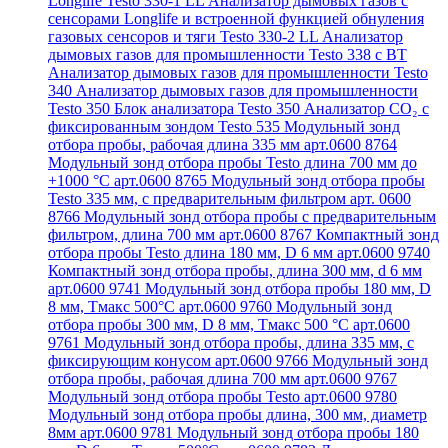
Longlife Testo 330-1 LL
Анализатор дымовых газов с
сенсорами Longlife и встроенной функцией обнуления
газовых сенсоров и тяги Testo 330-2 LL
Анализатор
дымовых газов для промышленности Testo 338 с BT
Анализатор дымовых газов для промышленности Testo
340
Анализатор дымовых газов для промышленности
Testo 350
Блок анализатора Testo 350
Анализатор СО₂ с
фиксированным зондом Testo 535
Модульный зонд
отбора пробы, рабочая длина 335 мм арт.0600 8764
Модульный зонд отбора пробы Testo длина 700 мм до
+1000 °С арт.0600 8765
Модульный зонд отбора пробы
Testo 335 мм, с предварительным фильтром арт. 0600
8766
Модульный зонд отбора пробы с предварительным
фильтром, длина 700 мм арт.0600 8767
Компактный зонд
отбора пробы Testo длина 180 мм, D 6 мм арт.0600 9740
Компактный зонд отбора пробы, длина 300 мм, d 6 мм
арт.0600 9741
Модульный зонд отбора пробы 180 мм, D
8 мм, Tмакс 500°С арт.0600 9760
Модульный зонд
отбора пробы 300 мм, D 8 мм, Tмакс 500 °C арт.0600
9761
Модульный зонд отбора пробы, длина 335 мм, с
фиксирующим конусом арт.0600 9766
Модульный зонд
отбора пробы, рабочая длина 700 мм арт.0600 9767
Модульный зонд отбора пробы Testo арт.0600 9780
Модульный зонд отбора пробы длина, 300 мм, диаметр
8мм арт.0600 9781
Модульный зонд отбора пробы 180