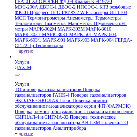
ГЕА-01
ХЛОРОГЕН
ФД-09
Клапан КЭГ-9720
МЭС-200А
ДВЭС-1
ДВЭС-2
ИПСЭС-1
КТЗ резьбовые
ФК-01 Прогресс
ПГО
ГРИФ-2
WiFi-логгеры
ИПТ103
МСП
Термогигрометры
Анемометры
Термометры
Тепловизоры
Тахометры
Манометры
Шумомеры
pH-
метры
МАРК-302М
МАРК-303М
МАРК-3010
МАРК-302Т
МАРК-303Т
МАРК-501
МАРК-603,
МАРК-603/1
МАРК-901
МАРК-903
МАРК-904
ГЕРДА-
СГ-22-Тр
Тепловизоры
+
другие
Услуги
ДАХ-М
Услуги
ТО и поверка газоанализаторов
Поверка
газоанализаторов ГАНК-4
Поверка газоанализаторов
ЭКОЛАБ / ЭКОЛАБ Плюс
Поверка, ремонт,
обслуживание газоанализаторов серии ФП (ФАРМЭК)
Поверка, ремонт, обслуживание газоанализаторов серий
СИГНАЛ-4 и СИГМА-03
Поверка, техническое
обслуживание газоанализатора АНТ-3М
Поверка, ТО
газоанализаторов Аналитприбора
+
другие