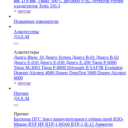
мм, D 6 мм, Tмакс 500°С арт.0600 9782
Детектор утечек
хладагентов Testo 316-3
+
другие
Пожарные извещатели
Алкотестеры
ДАХ-М
Алкотестеры
Динго Iblow 10
Динго Screen
Динго В-01
Динго В-02
Динго Е-010
Динго Е-030
Динго Е-200
Tigon P-6000
Tigon M-3003
Tigon P-8800
Drivesafe II
SAF'IR Evolution
Draeger Alcotest 4000
Drager DrugTest 5000
Drager Alcotest
6000
+
другие
Прочие
ДАХ-М
Прочие
Баллоны ПГС
Зонд принудительного отбора проб
ИЗО-
Микро
ВТР
ИР
ВТР-1-М160
ВТР-1
Н-12
Аммоген