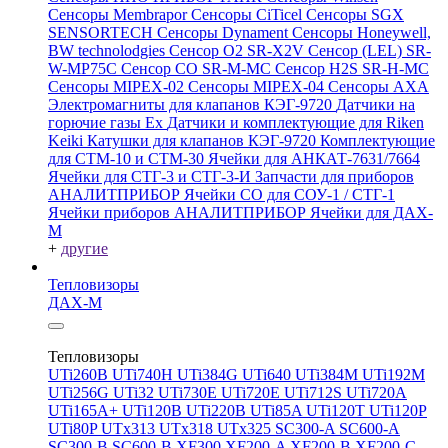
Сенсоры Membrapor
Сенсоры CiTicel
Сенсоры SGX
SENSORTECH
Сенсоры Dynament
Сенсоры Honeywell,
BW technolodgies
Сенсор O2 SR-X2V
Сенсор (LEL) SR-
W-MP75C
Сенсор CO SR-M-MC
Сенсор H2S SR-H-MC
Сенсоры MIPEX-02
Сенсоры MIPEX-04
Сенсоры АХА
Электромагниты для клапанов КЭГ-9720
Датчики на
горючие газы Ex
Датчики и комплектующие для Riken
Keiki
Катушки для клапанов КЭГ-9720
Комплектующие
для СТМ-10 и СТМ-30
Ячейки для АНКАТ-7631/7664
Ячейки для СТГ-3 и СТГ-3-И
Запчасти для приборов
АНАЛИТПРИБОР
Ячейки CO для СОУ-1 / СТГ-1
Ячейки приборов АНАЛИТПРИБОР
Ячейки для ДАХ-
М
+
другие
Тепловизоры
ДАХ-М
Тепловизоры
UTi260В
UTi740H
UTi384G
UTi640
UTi384M
UTi192M
UTi256G
UTi32
UTi730E
UTi720E
UTi712S
UTi720A
UTi165A+
UTi120B
UTi220B
UTi85A
UTi120T
UTi120P
UTi80P
UTx313
UTx318
UTx325
SC300-A
SC600-A
SC300-B
SC600-B
XF300
XF200-A
XF200-B
XF200-C