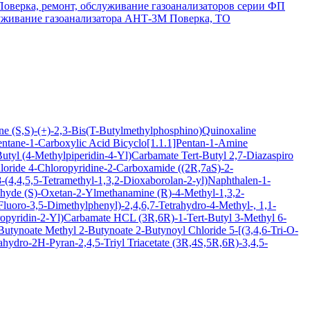
Поверка, ремонт, обслуживание газоанализаторов серии ФП
луживание газоанализатора АНТ-3М
Поверка, ТО
ine
(S,S)-(+)-2,3-Bis(T-Butylmethylphosphino)Quinoxaline
entane-1-Carboxylic Acid
Bicyclo[1.1.1]Pentan-1-Amine
Butyl (4-Methylpiperidin-4-Yl)Carbamate
Tert-Butyl 2,7-Diazaspiro
loride
4-Chloropyridine-2-Carboxamide
((2R,7aS)-2-
(4,4,5,5-Tetramethyl-1,3,2-Dioxaborolan-2-yl)Naphthalen-1-
ehyde
(S)-Oxetan-2-Ylmethanamine
(R)-4-Methyl-1,3,2-
luoro-3,5-Dimethylphenyl)-2,4,6,7-Tetrahydro-4-Methyl-, 1,1-
oropyridin-2-Yl)Carbamate HCL
(3R,6R)-1-Tert-Butyl 3-Methyl 6-
-Butynoate
Methyl 2-Butynoate
2-Butynoyl Chloride
5-[(3,4,6-Tri-O-
hydro-2H-Pyran-2,4,5-Triyl Triacetate
(3R,4S,5R,6R)-3,4,5-