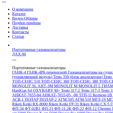
О компании
Каталог
Видео-Обзоры
Подбор прибора
Доставка
Контакты
Статьи
Портативные газоанализаторы
ДАХ-М
Портативные газоанализаторы
ГАНК-4
ГАНК-4РБ переносной
Газоанализаторы на суда
(управляющий модуль)
Testo 350 (блок анализатора)
Testo
ТОП-СЕНС 510
ТОП-СЕНС 360
ТОП-СЕНС 380
ТОП-С
MONOLIT SL
АНТ-3М
MONOLIT M
MONOLIT L
ГИАМ
HardGas S4
OXYBABY M+
Testo 317-2
Testo 317-3
Testo 
АНКАТ-7655-04
АНКАТ-7655-05, -06
ТГП-11
Колион-1В
АСВ-1
ПОЛАР
ПОЛАР-2
АГМ-505
АГМ-510
МГЛ-19
МГ
Riken Keiki RX-8000
Riken Keiki FP-31
Riken Keiki CX-5
Г
ФП-34
ФТ-02В1
ФП-21
ФП-11.2К
ФП-22
ФП-12
Chemist 