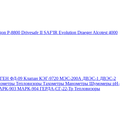
gon P-8800
Drivesafe II
SAF'IR Evolution
Draeger Alcotest 4000
ОГЕН
ФД-09
Клапан КЭГ-9720
МЭС-200А
ДВЭС-1
ДВЭС-2
мометры
Тепловизоры
Тахометры
Манометры
Шумомеры
pH-
АРК-903
МАРК-904
ГЕРДА-СГ-22-Тр
Тепловизоры