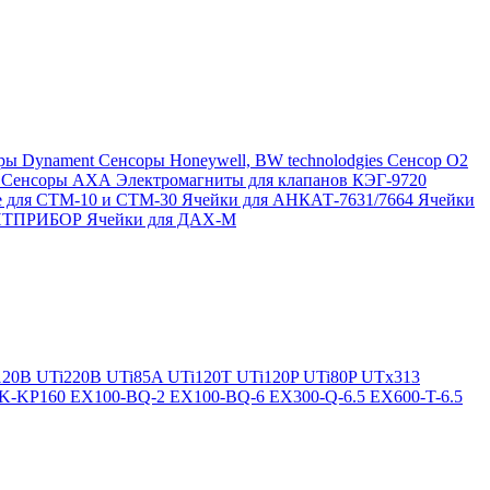
ры Dynament
Сенсоры Honeywell, BW technolodgies
Сенсор O2
4
Сенсоры АХА
Электромагниты для клапанов КЭГ-9720
 для СТМ-10 и СТМ-30
Ячейки для АНКАТ-7631/7664
Ячейки
ЛИТПРИБОР
Ячейки для ДАХ-М
120B
UTi220B
UTi85A
UTi120T
UTi120P
UTi80P
UTx313
K-KP160
EX100-BQ-2
EX100-BQ-6
EX300-Q-6.5
EX600-T-6.5