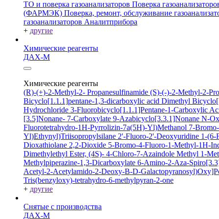
ТО и поверка газоанализаторов
Поверка газоанализатор
(ФАРМЭК)
Поверка, ремонт, обслуживание газоанали
газоанализаторов Аналитприбора
+
другие
Химические реагенты
ДАХ-М
Химические реагенты
(R)-(+)-2-Methyl-2- Propanesulfinamide
(S)-(-)-2-Methyl-2-P
Bicyclo[1.1.1]pentane-1,3-dicarboxylic acid
Dimethyl Bicyclo[
Hydrochloride
3-Fluorobicyclo[1.1.1]Pentane-1-Carboxylic A
[3.5]Nonane- 7-Carboxylate
9-Azabicyclo[3.3.1]Nonane N-O
Fluorotetrahydro-1H-Pyrrolizin-7a(5H)-Yl)Methanol
7-Bromo-2
Yl)Ethynyl)Triisopropylsilane
2'-Fluoro-2'-Deoxyuridine
1-(6-
Dioxathiolane 2,2-Dioxide
5-Bromo-4-Fluoro-1-Methyl-1H-In
Dimethylethyl Ester, (4S)-
4-Chloro-7-Azaindole
Methyl 1-Met
Methylpiperazine-1,3-Dicarboxylate
6-Amino-2-Aza-Spiro[3.3]
Acetyl-2-Acetylamido-2-Deoxy-B-D-Galactopyranosyl)Oxy]P
Tris(benzyloxy)-tetrahydro-6-methylpyran-2-one
+
другие
Снятые с производства
ДАХ-М