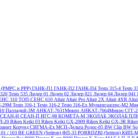
х (РМРС и РРР)
ГАНК-П1
ГАНК-П2
ГАНК-П4
Testo 315-4
Testo 3
 320
Testo 535
Лидер 01
Лидер 02
Лидер 021
Лидер 04
Лидер 041
ЕНС 310
ТОП-СЕНС 610
Altair
Altair Pro
Altair 2X
Altair 4XR
Alta
-29М
Testo 316-1
Testo 316-2
Testo 316-Ex
Мультигазсенс-М2
Мик
310
Палладий-3М
АНКАТ-7631Микро
АНКАТ-7664Микро
СГГ-
СЕАН-Н
СЕАН-П
ИГС-98
КОМЕТА-М
ЭКОЛАБ
ЭКОЛАБ П
Л-20
Riken Keiki 03
Riken Keiki GX-2009
Riken Keiki GX-3R
Rike
ранит
Корунд
СИГМА-Ех
МСП-Дельта
Родос-05
BW Clip
BW So
101 / 103 BE GREEN (Seitron)
ФП-33
PORRDZBI (Seitron)
КИП-