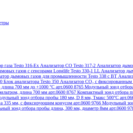
етры
р газа Testo 316-Ex
Анализатор CO Testo 317-2
Анализатор дымов
мовых газов с сенсорами Longlife Testo 330-1 LL
Анализатор дым
атор дымовых газов для промышленности Testo 338 с BT
Анализ
50
Блок анализатора Testo 350
Анализатор СО₂ с фиксированным 
 длина 700 мм до +1000 °С арт.0600 8765
Модульный зонд отбора
ильтром, длина 700 мм арт.0600 8767
Компактный зонд отбора пр
дульный зонд отбора пробы 180 мм, D 8 мм, Tмакс 500°С арт.0
а 335 мм, с фиксирующим конусом арт.0600 9766
Модульный зон
ный зонд отбора пробы длина, 300 мм, диаметр 8мм арт.0600 9