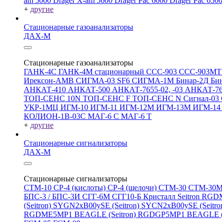
am 5000
Drager X-am 5600
Drager Pac 6000
Drager Pac 650
+
другие
Стационарные газоанализаторы
ДАХ-М
Стационарные газоанализаторы
ГАНК-4С
ГАНК-4М стационарный
ССС-903
ССС-903М
Ирексон-АМВ
СИГМА-03 SF6
СИГМА-1М
Бинар-2Д
Би
АНКАТ-410
АНКАТ-500
АНКАТ-7655-02, -03
АНКАТ-7
ТОП-СЕНС 10N
ТОП-СЕНС F
ТОП-СЕНС N
Сигнал-03
УКР-1МЦ
ИГМ-10
ИГМ-11
ИГМ-12М
ИГМ-13М
ИГМ-1
КОЛИОН-1В-03С
МАГ-6 С
МАГ-6 Т
+
другие
Стационарные сигнализаторы
ДАХ-М
Стационарные сигнализаторы
СТМ-10
СР-4 (кислоты)
СР-4 (щелочи)
СТМ-30
СТМ-30
БПС-3 / БПС-3И
СГГ-6М
СГГ10-Б
Кристалл
Seitron RG
(Seitron)
SYGN2xB00ySE (Seitron)
SYCN2xB00ySE (Seitro
RGDME5MP1 BEAGLE (Seitron)
RGDGP5MP1 BEAGLE (S