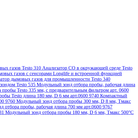
ых газов Testo 310
Анализатор CO в окружающей среде Testo
овых газов с сенсорами Longlife и встроенной функцией
атор дымовых газов для промышленности Testo 340
зондом Testo 535
Модульный зонд отбора пробы, рабочая длина
 пробы Testo 335 мм, с предварительным фильтром арт. 0600
обы Testo длина 180 мм, D 6 мм арт.0600 9740
Компактный
600 9760
Модульный зонд отбора пробы 300 мм, D 8 мм, Tмакс
д отбора пробы, рабочая длина 700 мм арт.0600 9767
781
Модульный зонд отбора пробы 180 мм, D 6 мм, Tмакс 500°С