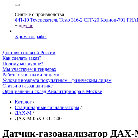
Снятые с производства
ФП-10
Течеискатель Testo 316-2
СГГ-20
Колион-701
ГИА
+
другие
Хроматографы
Доставка по всей России
Как сделать заказ?
Почему мы лучше?
Мы участвуем в тендерах
Работа с частными лицами
Условия возврата покупателям - физическим лицам
Статьи о газоаналитике
Официальный склад Аналитприбора в Москве
Каталог
/
Стационарные сигнализаторы
/
ДАХ-М
/
ДАХ-М-05Х-CO-1500
Датчик-газоанализатор ДАХ-