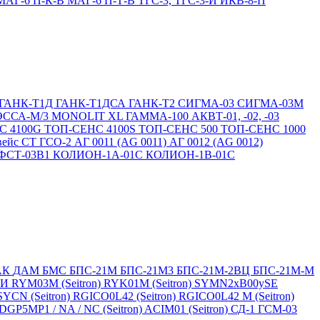
МАГ-6 П-К-В
МАГ-6 П-Т-В
ТГС-3, ТГС-3-И
ИКВ-8-П
ГАНК-Т1Д
ГАНК-Т1ДСА
ГАНК-Т2
СИГМА-03
СИГМА-03М
ЭССА-М/3
MONOLIT XL
ГАММА-100
АКВТ-01, -02, -03
С 4100G
ТОП-СЕНС 4100S
ТОП-СЕНС 500
ТОП-СЕНС 1000
вейс СТ
ГСО-2
АГ 0011 (AG 0011)
АГ 0012 (AG 0012)
ФСТ-03В1
КОЛИОН-1А-01С
КОЛИОН-1В-01С
АК
ДАМ
БМС
БПС-21М
БПС-21М3
БПС-21М-2ВЦ
БПС-21М-М
БИ
RYM03M (Seitron)
RYK01M (Seitron)
SYMN2хB00ySE
SYCN (Seitron)
RGICO0L42 (Seitron)
RGICO0L42 M (Seitron)
P5MP1 / NA / NC (Seitron)
ACIM01 (Seitron)
СД-1
ГСМ-03