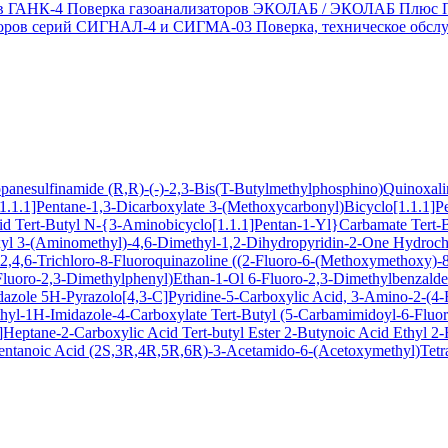
ов ГАНК-4
Поверка газоанализаторов ЭКОЛАБ / ЭКОЛАБ Плюс
заторов серий СИГНАЛ-4 и СИГМА-03
Поверка, техническое обс
ropanesulfinamide
(R,R)-(-)-2,3-Bis(T-Butylmethylphosphino)Quinoxal
1.1.1]Pentane-1,3-Dicarboxylate
3-(Methoxycarbonyl)Bicyclo[1.1.1]P
cid
Tert-Butyl N-{3-Aminobicyclo[1.1.1]Pentan-1-Yl}Carbamate
Tert-
xyl
3-(Aminomethyl)-4,6-Dimethyl-1,2-Dihydropyridin-2-One Hydroch
,4,6-Trichloro-8-Fluoroquinazoline
((2-Fluoro-6-(Methoxymethoxy)-8-
Fluoro-2,3-Dimethylphenyl)Ethan-1-Ol
6-Fluoro-2,3-Dimethylbenzald
dazole
5H-Pyrazolo[4,3-C]Pyridine-5-Carboxylic Acid, 3-Amino-2-(4-F
hyl-1H-Imidazole-4-Carboxylate
Tert-Butyl (5-Carbamimidoyl-6-Flu
Heptane-2-Carboxylic Acid Tert-butyl Ester
2-Butynoic Acid
Ethyl 2
entanoic Acid
(2S,3R,4R,5R,6R)-3-Acetamido-6-(Acetoxymethyl)Tetra