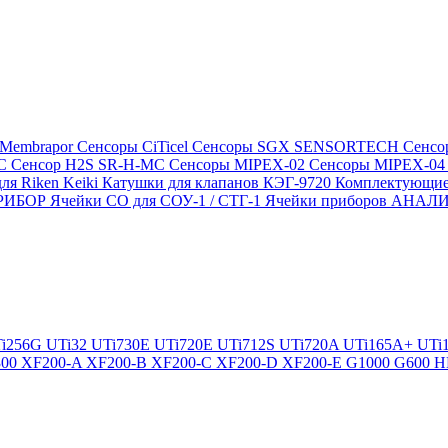
 Membrapor
Сенсоры CiTicel
Сенсоры SGX SENSORTECH
Сенсо
MC
Сенсор H2S SR-H-MC
Сенсоры MIPEX-02
Сенсоры MIPEX-0
ля Riken Keiki
Катушки для клапанов КЭГ-9720
Комплектующие
ПРИБОР
Ячейки CO для СОУ-1 / СТГ-1
Ячейки приборов АНА
i256G
UTi32
UTi730E
UTi720E
UTi712S
UTi720A
UTi165A+
UTi
300
XF200-A
XF200-B
XF200-C
XF200-D
XF200-E
G1000
G600
H