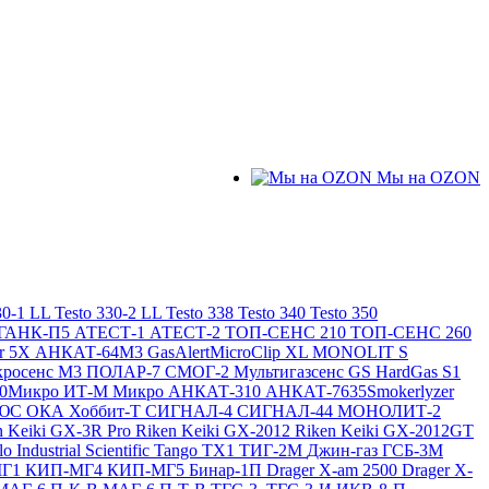
Мы на OZON
30-1 LL
Testo 330-2 LL
Testo 338
Testo 340
Testo 350
ГАНК-П5
АТЕСТ-1
АТЕСТ-2
ТОП-СЕНС 210
ТОП-СЕНС 260
ir 5X
АНКАТ-64М3
GasAlertMicroClip XL
MONOLIT S
росенс М3
ПОЛАР-7
СМОГ-2
Мультигазсенс GS
HardGas S1
20Микро
ИТ-М Микро
АНКАТ-310
АНКАТ-7635Smokerlyzer
ЛЮС
ОКА
Хоббит-Т
СИГНАЛ-4
СИГНАЛ-44
МОНОЛИТ-2
n Keiki GX-3R Pro
Riken Keiki GX-2012
Riken Keiki GX-2012GT
lo
Industrial Scientific Tango TX1
ТИГ-2М
Джин-газ ГСБ-3М
МГ1
КИП-МГ4
КИП-МГ5
Бинар-1П
Drager X-am 2500
Drager X-