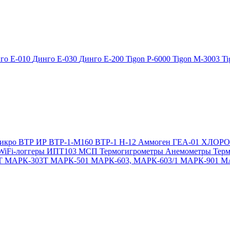
го Е-010
Динго Е-030
Динго Е-200
Tigon P-6000
Tigon M-3003
Ti
икро
ВТР
ИР
ВТР-1-М160
ВТР-1
Н-12
Аммоген
ГЕА-01
ХЛОР
WiFi-логгеры
ИПТ103 МСП
Термогигрометры
Анемометры
Тер
Т
МАРК-303Т
МАРК-501
МАРК-603, МАРК-603/1
МАРК-901
М