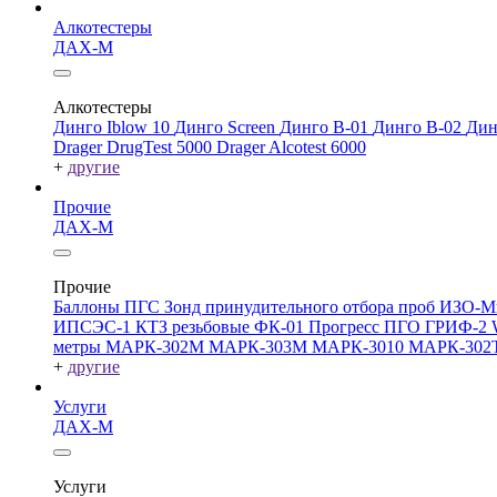
Алкотестеры
ДАХ-М
Алкотестеры
Динго Iblow 10
Динго Screen
Динго В-01
Динго В-02
Дин
Drager DrugTest 5000
Drager Alcotest 6000
+
другие
Прочие
ДАХ-М
Прочие
Баллоны ПГС
Зонд принудительного отбора проб
ИЗО-М
ИПСЭС-1
КТЗ резьбовые
ФК-01 Прогресс
ПГО
ГРИФ-2
метры
МАРК-302М
МАРК-303М
МАРК-3010
МАРК-302
+
другие
Услуги
ДАХ-М
Услуги