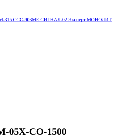
М-315
ССС-903МЕ
СИГНАЛ-02
Эксперт
МОНОЛИТ
М-05Х-CO-1500