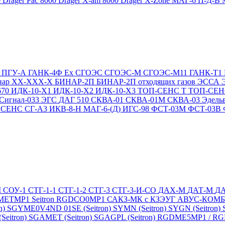
0
Drager Pac 8000
Drager X-am 8000
Drager X-Zone
МАГ-6 П-Д-В
Т
ПГУ-А
ГАНК-4Ф Ex
СГОЭС
СГОЭС-М
СГОЭС-М11
ГАНК-Т1
нар ХХ-ХХХ-Х
БИНАР-2П
БИНАР-2П отходящих газов
ЭССА
670
ИДК-10-Х1
ИДК-10-Х2
ИДК-10-Х3
ТОП-СЕНС Т
ТОП-СЕН
Сигнал-033
ЭГС
ДАГ 510
СКВА-01
СКВА-01М
СКВА-03
Эдель
4
СЕНС СГ-А3
ИКВ-8-Н
МАГ-6-(Д)
ИГС-98
ФСТ-03М
ФСТ-03В
М
СОУ-1
СТГ-1-1
СТГ-1-2
СТГ-3
СТГ-3-И-CO
ДАХ-М
ДАТ-М
Д
DMETMP1
Seitron RGDCO0MP1
САКЗ-МК с КЗЭУГ
АВУС-КОМ
n)
SGYME0V4ND 01SE (Seitron)
SYMN (Seitron)
SYGN (Seitron)
eitron)
SGAMET (Seitron)
SGAGPL (Seitron)
RGDME5MP1 / RGDG