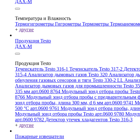
ДАХ-М
Температура и Влажность
Термогигрометры
Гигрометры
Термометры
Термоанемом
+
другие
Продукция Testo
ДАХ-М
Продукция Testo
Течеискатель Testo 316-1
Течеискатель Testo 317-2
Детекто
315-4
Анализатор дымовых газов Testo 320
Анализатор ды
обнуления газовых сенсоров и тяги Testo 330-2 LL
Анализ
Анализатор дымовых газов для промышленности Testo 3
335 мм арт.0600 8764
Модульный зонд отбора пробы Testo
8766
Модульный зонд отбора пробы с предварительным ф
зонд отбора пробы, длина 300 мм, d 6 мм арт.0600 9741
Мо
500 °C арт.0600 9761
Модульный зонд отбора пробы, длин
Модульный зонд отбора пробы Testo арт.0600 9780
Модуль
арт.0600 9782
Детектор утечек хладагентов Testo 316-3
+
другие
Пожарные извещатели