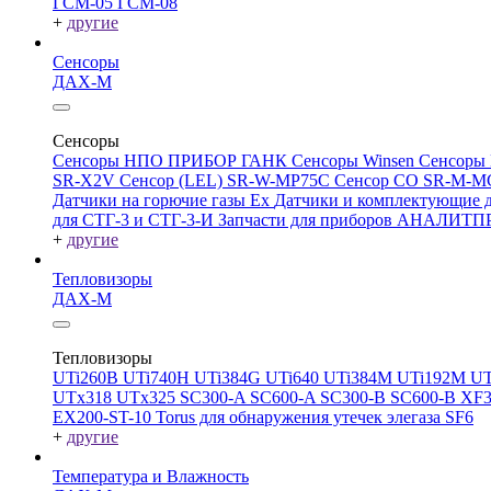
ГСМ-05
ГСМ-08
+
другие
Сенсоры
ДАХ-М
Сенсоры
Сенсоры НПО ПРИБОР ГАНК
Сенсоры Winsen
Сенсоры
SR-X2V
Сенсор (LEL) SR-W-MP75C
Сенсор CO SR-M-
Датчики на горючие газы Ex
Датчики и комплектующие д
для СТГ-3 и СТГ-3-И
Запчасти для приборов АНАЛИТ
+
другие
Тепловизоры
ДАХ-М
Тепловизоры
UTi260В
UTi740H
UTi384G
UTi640
UTi384M
UTi192M
UT
UTx318
UTx325
SC300-A
SC600-A
SC300-B
SC600-B
XF
EX200-ST-10
Torus для обнаружения утечек элегаза SF6
+
другие
Температура и Влажность