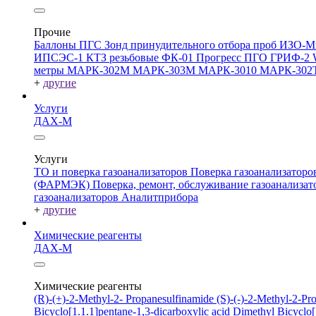
Прочие
Баллоны ПГС
Зонд принудительного отбора проб
ИЗО-М
ИПСЭС-1
КТЗ резьбовые
ФК-01 Прогресс
ПГО
ГРИФ-2
метры
МАРК-302М
МАРК-303М
МАРК-3010
МАРК-302
+
другие
Услуги
ДАХ-М
Услуги
ТО и поверка газоанализаторов
Поверка газоанализатор
(ФАРМЭК)
Поверка, ремонт, обслуживание газоанали
газоанализаторов Аналитприбора
+
другие
Химические реагенты
ДАХ-М
Химические реагенты
(R)-(+)-2-Methyl-2- Propanesulfinamide
(S)-(-)-2-Methyl-2-P
Bicyclo[1.1.1]pentane-1,3-dicarboxylic acid
Dimethyl Bicyclo[