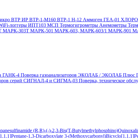
икро
ВТР
ИР
ВТР-1-М160
ВТР-1
Н-12
Аммоген
ГЕА-01
ХЛОР
WiFi-логгеры
ИПТ103 МСП
Термогигрометры
Анемометры
Тер
Т
МАРК-303Т
МАРК-501
МАРК-603, МАРК-603/1
МАРК-901
М
ов ГАНК-4
Поверка газоанализаторов ЭКОЛАБ / ЭКОЛАБ Плюс
заторов серий СИГНАЛ-4 и СИГМА-03
Поверка, техническое обс
ropanesulfinamide
(R,R)-(-)-2,3-Bis(T-Butylmethylphosphino)Quinoxal
1.1.1]Pentane-1,3-Dicarboxylate
3-(Methoxycarbonyl)Bicyclo[1.1.1]P