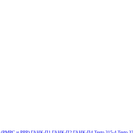
х (РМРС и РРР)
ГАНК-П1
ГАНК-П2
ГАНК-П4
Testo 315-4
Testo 3