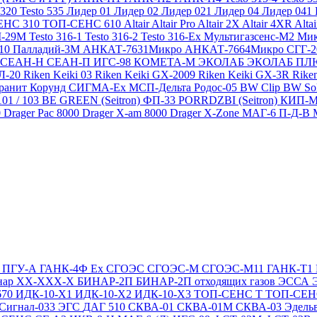
 320
Testo 535
Лидер 01
Лидер 02
Лидер 021
Лидер 04
Лидер 041
ЕНС 310
ТОП-СЕНС 610
Altair
Altair Pro
Altair 2X
Altair 4XR
Alta
-29М
Testo 316-1
Testo 316-2
Testo 316-Ex
Мультигазсенс-М2
Мик
310
Палладий-3М
АНКАТ-7631Микро
АНКАТ-7664Микро
СГГ-
СЕАН-Н
СЕАН-П
ИГС-98
КОМЕТА-М
ЭКОЛАБ
ЭКОЛАБ П
Л-20
Riken Keiki 03
Riken Keiki GX-2009
Riken Keiki GX-3R
Rike
ранит
Корунд
СИГМА-Ех
МСП-Дельта
Родос-05
BW Clip
BW So
101 / 103 BE GREEN (Seitron)
ФП-33
PORRDZBI (Seitron)
КИП-
0
Drager Pac 8000
Drager X-am 8000
Drager X-Zone
МАГ-6 П-Д-В
Т
ПГУ-А
ГАНК-4Ф Ex
СГОЭС
СГОЭС-М
СГОЭС-М11
ГАНК-Т1
нар ХХ-ХХХ-Х
БИНАР-2П
БИНАР-2П отходящих газов
ЭССА
670
ИДК-10-Х1
ИДК-10-Х2
ИДК-10-Х3
ТОП-СЕНС Т
ТОП-СЕН
Сигнал-033
ЭГС
ДАГ 510
СКВА-01
СКВА-01М
СКВА-03
Эдель