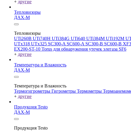
+
другие
Тепловизоры
ДАХ-М
Тепловизоры
UTi260В
UTi740H
UTi384G
UTi640
UTi384M
UTi192M
UT
UTx318
UTx325
SC300-A
SC600-A
SC300-B
SC600-B
XF
EX200-ST-10
Torus для обнаружения утечек элегаза SF6
+
другие
Температура и Влажность
ДАХ-М
Температура и Влажность
Термогигрометры
Гигрометры
Термометры
Термоанемом
+
другие
Продукция Testo
ДАХ-М
Продукция Testo