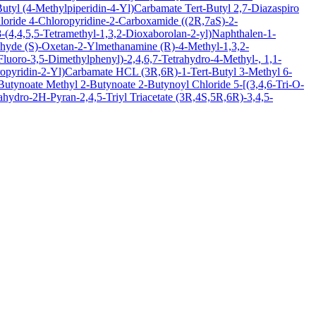
Butyl (4-Methylpiperidin-4-Yl)Carbamate
Tert-Butyl 2,7-Diazaspiro
loride
4-Chloropyridine-2-Carboxamide
((2R,7aS)-2-
(4,4,5,5-Tetramethyl-1,3,2-Dioxaborolan-2-yl)Naphthalen-1-
ehyde
(S)-Oxetan-2-Ylmethanamine
(R)-4-Methyl-1,3,2-
luoro-3,5-Dimethylphenyl)-2,4,6,7-Tetrahydro-4-Methyl-, 1,1-
oropyridin-2-Yl)Carbamate HCL
(3R,6R)-1-Tert-Butyl 3-Methyl 6-
-Butynoate
Methyl 2-Butynoate
2-Butynoyl Chloride
5-[(3,4,6-Tri-O-
hydro-2H-Pyran-2,4,5-Triyl Triacetate
(3R,4S,5R,6R)-3,4,5-