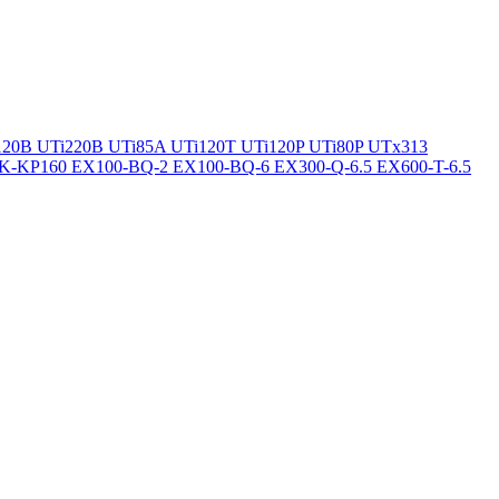
120B
UTi220B
UTi85A
UTi120T
UTi120P
UTi80P
UTx313
K-KP160
EX100-BQ-2
EX100-BQ-6
EX300-Q-6.5
EX600-T-6.5