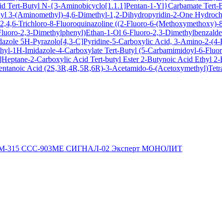
cid
Tert-Butyl N-{3-Aminobicyclo[1.1.1]Pentan-1-Yl}Carbamate
Tert-
xyl
3-(Aminomethyl)-4,6-Dimethyl-1,2-Dihydropyridin-2-One Hydroch
,4,6-Trichloro-8-Fluoroquinazoline
((2-Fluoro-6-(Methoxymethoxy)-8-
Fluoro-2,3-Dimethylphenyl)Ethan-1-Ol
6-Fluoro-2,3-Dimethylbenzald
dazole
5H-Pyrazolo[4,3-C]Pyridine-5-Carboxylic Acid, 3-Amino-2-(4-F
hyl-1H-Imidazole-4-Carboxylate
Tert-Butyl (5-Carbamimidoyl-6-Flu
Heptane-2-Carboxylic Acid Tert-butyl Ester
2-Butynoic Acid
Ethyl 2
entanoic Acid
(2S,3R,4R,5R,6R)-3-Acetamido-6-(Acetoxymethyl)Tetra
М-315
ССС-903МЕ
СИГНАЛ-02
Эксперт
МОНОЛИТ