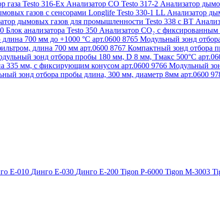
р газа Testo 316-Ex
Анализатор CO Testo 317-2
Анализатор дымов
мовых газов с сенсорами Longlife Testo 330-1 LL
Анализатор дым
атор дымовых газов для промышленности Testo 338 с BT
Анализ
50
Блок анализатора Testo 350
Анализатор СО₂ с фиксированным 
 длина 700 мм до +1000 °С арт.0600 8765
Модульный зонд отбора
ильтром, длина 700 мм арт.0600 8767
Компактный зонд отбора пр
дульный зонд отбора пробы 180 мм, D 8 мм, Tмакс 500°С арт.0
а 335 мм, с фиксирующим конусом арт.0600 9766
Модульный зон
ный зонд отбора пробы длина, 300 мм, диаметр 8мм арт.0600 9
го Е-010
Динго Е-030
Динго Е-200
Tigon P-6000
Tigon M-3003
Ti