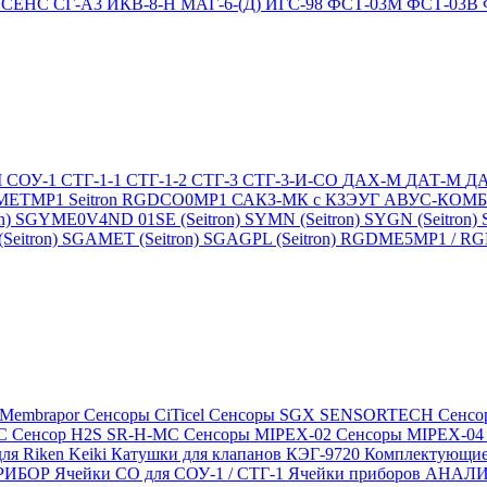
4
СЕНС СГ-А3
ИКВ-8-Н
МАГ-6-(Д)
ИГС-98
ФСТ-03М
ФСТ-03В
М
СОУ-1
СТГ-1-1
СТГ-1-2
СТГ-3
СТГ-3-И-CO
ДАХ-М
ДАТ-М
Д
DMETMP1
Seitron RGDCO0MP1
САКЗ-МК с КЗЭУГ
АВУС-КОМ
n)
SGYME0V4ND 01SE (Seitron)
SYMN (Seitron)
SYGN (Seitron)
eitron)
SGAMET (Seitron)
SGAGPL (Seitron)
RGDME5MP1 / RGDG
 Membrapor
Сенсоры CiTicel
Сенсоры SGX SENSORTECH
Сенсо
MC
Сенсор H2S SR-H-MC
Сенсоры MIPEX-02
Сенсоры MIPEX-0
ля Riken Keiki
Катушки для клапанов КЭГ-9720
Комплектующие
ПРИБОР
Ячейки CO для СОУ-1 / СТГ-1
Ячейки приборов АНА