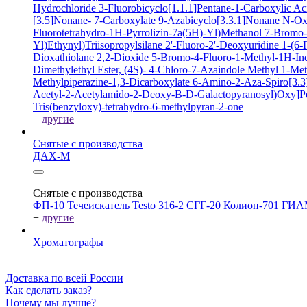
Hydrochloride
3-Fluorobicyclo[1.1.1]Pentane-1-Carboxylic A
[3.5]Nonane- 7-Carboxylate
9-Azabicyclo[3.3.1]Nonane N-O
Fluorotetrahydro-1H-Pyrrolizin-7a(5H)-Yl)Methanol
7-Bromo-2
Yl)Ethynyl)Triisopropylsilane
2'-Fluoro-2'-Deoxyuridine
1-(6-
Dioxathiolane 2,2-Dioxide
5-Bromo-4-Fluoro-1-Methyl-1H-In
Dimethylethyl Ester, (4S)-
4-Chloro-7-Azaindole
Methyl 1-Met
Methylpiperazine-1,3-Dicarboxylate
6-Amino-2-Aza-Spiro[3.3]
Acetyl-2-Acetylamido-2-Deoxy-B-D-Galactopyranosyl)Oxy]P
Tris(benzyloxy)-tetrahydro-6-methylpyran-2-one
+
другие
Снятые с производства
ДАХ-М
Снятые с производства
ФП-10
Течеискатель Testo 316-2
СГГ-20
Колион-701
ГИА
+
другие
Хроматографы
Доставка по всей России
Как сделать заказ?
Почему мы лучше?