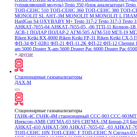
(управляющий модуль)
Testo 350 (блок анализатора)
Testo
ТОП-СЕНС 510
ТОП-СЕНС 360
ТОП-СЕНС 380
ТОП-С
MONOLIT SL
АНТ-3М
MONOLIT M
MONOLIT L
ГИАМ
HardGas S4
OXYBABY M+
Testo 317-2
Testo 317-3
Testo 
АНКАТ-7655-04
АНКАТ-7655-05, -06
ТГП-11
Колион-1В
АСВ-1
ПОЛАР
ПОЛАР-2
АГМ-505
АГМ-510
МГЛ-19
МГ
Riken Keiki RX-8000
Riken Keiki FP-31
Riken Keiki CX-5
Г
ФП-34
ФТ-02В1
ФП-21
ФП-11.2К
ФП-22
ФП-12
Chemist 
am 5000
Drager X-am 5600
Drager Pac 6000
Drager Pac 650
+
другие
Стационарные газоанализаторы
ДАХ-М
Стационарные газоанализаторы
ГАНК-4С
ГАНК-4М стационарный
ССС-903
ССС-903М
Ирексон-АМВ
СИГМА-03 SF6
СИГМА-1М
Бинар-2Д
Би
АНКАТ-410
АНКАТ-500
АНКАТ-7655-02, -03
АНКАТ-7
ТОП-СЕНС 10N
ТОП-СЕНС F
ТОП-СЕНС N
Сигнал-03