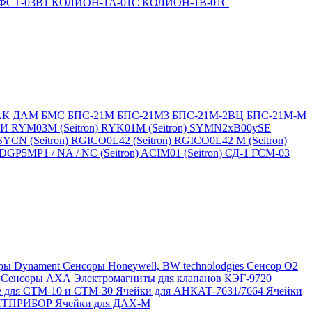
ФСТ-03В1
КОЛИОН-1А-01С
КОЛИОН-1В-01С
АК
ДАМ
БМС
БПС-21М
БПС-21М3
БПС-21М-2ВЦ
БПС-21М-М
БИ
RYM03M (Seitron)
RYK01M (Seitron)
SYMN2хB00ySE
SYCN (Seitron)
RGICO0L42 (Seitron)
RGICO0L42 M (Seitron)
P5MP1 / NA / NC (Seitron)
ACIM01 (Seitron)
СД-1
ГСМ-03
ры Dynament
Сенсоры Honeywell, BW technolodgies
Сенсор O2
4
Сенсоры АХА
Электромагниты для клапанов КЭГ-9720
 для СТМ-10 и СТМ-30
Ячейки для АНКАТ-7631/7664
Ячейки
ЛИТПРИБОР
Ячейки для ДАХ-М