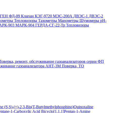
ОГЕН
ФД-09
Клапан КЭГ-9720
МЭС-200А
ДВЭС-1
ДВЭС-2
мометры
Тепловизоры
Тахометры
Манометры
Шумомеры
pH-
АРК-903
МАРК-904
ГЕРДА-СГ-22-Тр
Тепловизоры
Поверка, ремонт, обслуживание газоанализаторов серии ФП
луживание газоанализатора АНТ-3М
Поверка, ТО
ine
(S,S)-(+)-2,3-Bis(T-Butylmethylphosphino)Quinoxaline
entane-1-Carboxylic Acid
Bicyclo[1.1.1]Pentan-1-Amine