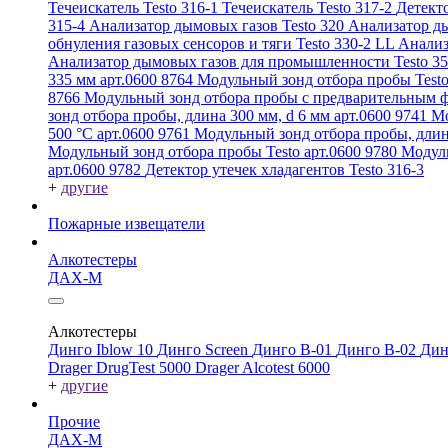
Течеискатель Testo 316-1
Течеискатель Testo 317-2
Детекто
315-4
Анализатор дымовых газов Testo 320
Анализатор ды
обнуления газовых сенсоров и тяги Testo 330-2 LL
Анализ
Анализатор дымовых газов для промышленности Testo 3
335 мм арт.0600 8764
Модульный зонд отбора пробы Testo
8766
Модульный зонд отбора пробы с предварительным ф
зонд отбора пробы, длина 300 мм, d 6 мм арт.0600 9741
Мо
500 °C арт.0600 9761
Модульный зонд отбора пробы, длин
Модульный зонд отбора пробы Testo арт.0600 9780
Модуль
арт.0600 9782
Детектор утечек хладагентов Testo 316-3
+
другие
Пожарные извещатели
Алкотестеры
ДАХ-М
Алкотестеры
Динго Iblow 10
Динго Screen
Динго В-01
Динго В-02
Дин
Drager DrugTest 5000
Drager Alcotest 6000
+
другие
Прочие
ДАХ-М