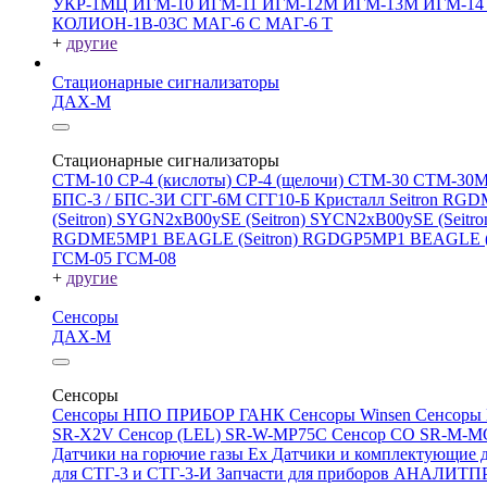
УКР-1МЦ
ИГМ-10
ИГМ-11
ИГМ-12М
ИГМ-13М
ИГМ-1
КОЛИОН-1В-03С
МАГ-6 С
МАГ-6 Т
+
другие
Стационарные сигнализаторы
ДАХ-М
Стационарные сигнализаторы
СТМ-10
СР-4 (кислоты)
СР-4 (щелочи)
СТМ-30
СТМ-30
БПС-3 / БПС-3И
СГГ-6М
СГГ10-Б
Кристалл
Seitron RG
(Seitron)
SYGN2xB00ySE (Seitron)
SYCN2xB00ySE (Seitro
RGDME5MP1 BEAGLE (Seitron)
RGDGP5MP1 BEAGLE (S
ГСМ-05
ГСМ-08
+
другие
Сенсоры
ДАХ-М
Сенсоры
Сенсоры НПО ПРИБОР ГАНК
Сенсоры Winsen
Сенсоры
SR-X2V
Сенсор (LEL) SR-W-MP75C
Сенсор CO SR-M-
Датчики на горючие газы Ex
Датчики и комплектующие д
для СТГ-3 и СТГ-3-И
Запчасти для приборов АНАЛИТ