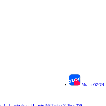
Мы на OZON
30-1 LL
Testo 330-2 LL
Testo 338
Testo 340
Testo 350