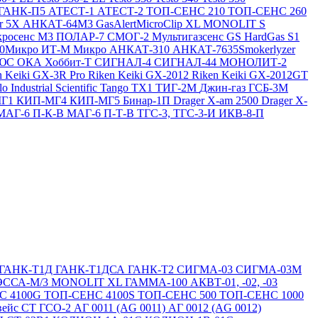
ГАНК-П5
АТЕСТ-1
АТЕСТ-2
ТОП-СЕНС 210
ТОП-СЕНС 260
ir 5X
АНКАТ-64М3
GasAlertMicroClip XL
MONOLIT S
росенс М3
ПОЛАР-7
СМОГ-2
Мультигазсенс GS
HardGas S1
20Микро
ИТ-М Микро
АНКАТ-310
АНКАТ-7635Smokerlyzer
ЛЮС
ОКА
Хоббит-Т
СИГНАЛ-4
СИГНАЛ-44
МОНОЛИТ-2
n Keiki GX-3R Pro
Riken Keiki GX-2012
Riken Keiki GX-2012GT
lo
Industrial Scientific Tango TX1
ТИГ-2М
Джин-газ ГСБ-3М
МГ1
КИП-МГ4
КИП-МГ5
Бинар-1П
Drager X-am 2500
Drager X-
МАГ-6 П-К-В
МАГ-6 П-Т-В
ТГС-3, ТГС-3-И
ИКВ-8-П
ГАНК-Т1Д
ГАНК-Т1ДСА
ГАНК-Т2
СИГМА-03
СИГМА-03М
ЭССА-М/3
MONOLIT XL
ГАММА-100
АКВТ-01, -02, -03
С 4100G
ТОП-СЕНС 4100S
ТОП-СЕНС 500
ТОП-СЕНС 1000
вейс СТ
ГСО-2
АГ 0011 (AG 0011)
АГ 0012 (AG 0012)