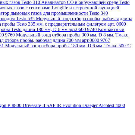
ых газов Testo 310
Анализатор CO в окружающей среде Testo
овых газов с сенсорами Longlife и встроенной функцией
атор дымовых газов для промышленности Testo 340
зондом Testo 535
Модульный зонд отбора пробы, рабочая длина
 пробы Testo 335 мм, с предварительным фильтром арт. 0600
обы Testo длина 180 мм, D 6 мм арт.0600 9740
Компактный
600 9760
Модульный зонд отбора пробы 300 мм, D 8 мм, Tмакс
д отбора пробы, рабочая длина 700 мм арт.0600 9767
781
Модульный зонд отбора пробы 180 мм, D 6 мм, Tмакс 500°С
gon P-8800
Drivesafe II
SAF'IR Evolution
Draeger Alcotest 4000