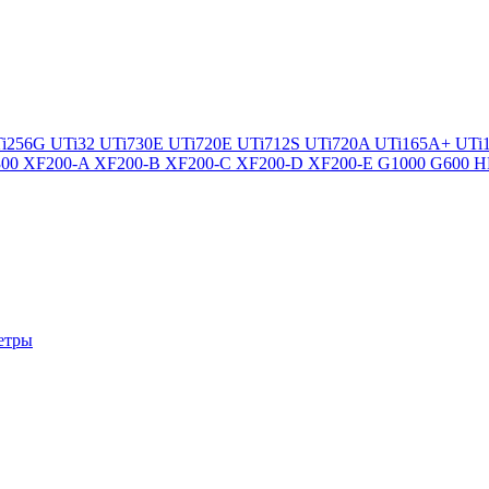
i256G
UTi32
UTi730E
UTi720E
UTi712S
UTi720A
UTi165A+
UTi
300
XF200-A
XF200-B
XF200-C
XF200-D
XF200-E
G1000
G600
H
етры