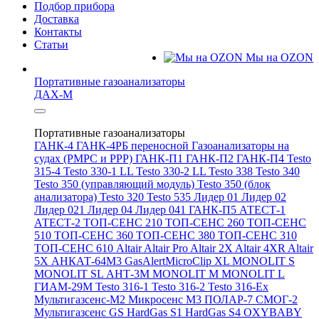
Подбор прибора
Доставка
Контакты
Статьи
Мы на OZON
Портативные газоанализаторы
ДАХ-М
Портативные газоанализаторы
ГАНК-4
ГАНК-4РБ переносной
Газоанализаторы на
судах (РМРС и РРР)
ГАНК-П1
ГАНК-П2
ГАНК-П4
Testo
315-4
Testo 330-1 LL
Testo 330-2 LL
Testo 338
Testo 340
Testo 350 (управляющий модуль)
Testo 350 (блок
анализатора)
Testo 320
Testo 535
Лидер 01
Лидер 02
Лидер 021
Лидер 04
Лидер 041
ГАНК-П5
АТЕСТ-1
АТЕСТ-2
ТОП-СЕНС 210
ТОП-СЕНС 260
ТОП-СЕНС
510
ТОП-СЕНС 360
ТОП-СЕНС 380
ТОП-СЕНС 310
ТОП-СЕНС 610
Altair
Altair Pro
Altair 2X
Altair 4XR
Altair
5X
АНКАТ-64М3
GasAlertMicroClip XL
MONOLIT S
MONOLIT SL
АНТ-3М
MONOLIT M
MONOLIT L
ГИАМ-29М
Testo 316-1
Testo 316-2
Testo 316-Ex
Мультигазсенс-М2
Микросенс М3
ПОЛАР-7
СМОГ-2
Мультигазсенс GS
HardGas S1
HardGas S4
OXYBABY