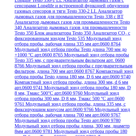
Longlife Testo 330-1 LL
Анализатор дымовых газов с
сенсорами Longlife и встроенной функцией обнуления
газовых сенсоров и тяги Testo 330-2 LL
Анализатор
дымовых газов для промышленности Testo 338 с BT
Анализатор дымовых газов для промышленности Testo
340
Анализатор дымовых газов для промышленности
Testo 350
Блок анализатора Testo 350
Анализатор СО₂ с
фиксированным зондом Testo 535
Модульный зонд
отбора пробы, рабочая длина 335 мм арт.0600 8764
Модульный зонд отбора пробы Testo длина 700 мм до
+1000 °С арт.0600 8765
Модульный зонд отбора пробы
Testo 335 мм, с предварительным фильтром арт. 0600
8766
Модульный зонд отбора пробы с предварительным
фильтром, длина 700 мм арт.0600 8767
Компактный зонд
отбора пробы Testo длина 180 мм, D 6 мм арт.0600 9740
Компактный зонд отбора пробы, длина 300 мм, d 6 мм
арт.0600 9741
Модульный зонд отбора пробы 180 мм, D
8 мм, Tмакс 500°С арт.0600 9760
Модульный зонд
отбора пробы 300 мм, D 8 мм, Tмакс 500 °C арт.0600
9761
Модульный зонд отбора пробы, длина 335 мм, с
фиксирующим конусом арт.0600 9766
Модульный зонд
отбора пробы, рабочая длина 700 мм арт.0600 9767
Модульный зонд отбора пробы Testo арт.0600 9780
Модульный зонд отбора пробы длина, 300 мм, диаметр
8мм арт.0600 9781
Модульный зонд отбора пробы 180