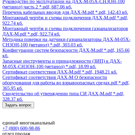
Руководство по эксплуатации на ДАХ-М-05Х-CH3OH-100
(метанол) часть 2
*.pdf, 687.06 кб.
Перечень кабельных вводов для ДАХ-М.pdf
*.pdf, 142.43 кб.
Монтажный чертёж и схемы подключения ДАХ-М.pdf
*.pdf,
922.74 кб.
Монтажный чертёж и схемы подключения газоанализаторов
ДАХ-М.pdf
*.pdf, 922.74 кб.
Методика поверки на датчики-газоанализаторы ДАХ-М-05Х-
CH3OH-100 (метанол)
*.pdf, 303.03 кб.
Конфигурации систем безопасности ДАХ-М.pdf
*.pdf, 165.66
кб.
Запасные инструменты и принадлежности (ЗИП) к ДАХ-
М-05Х-CH3OH-100 (метанол)
*.pdf, 18.99 кб.
Сертификат соответствия ДАХ-М.pdf
*.pdf, 1948.21 кб.
Сертификат соответствия ДАХ-М О безопасности
оборудования для работы во взрывоопасных средах.pdf
*.pdf,
365.95 кб.
Свидетельство об утверждении типа СИ ДАХ-М.pdf
*.pdf,
328.37 кб.
Задать вопрос
единый многоканальный
+7 (800) 600-98-86
отдел продаж