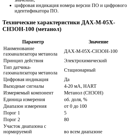
цифровая индикация номера версии ПО и цифрового
идентификатора ПО.
Технические характеристики ДАХ-М-05Х-
CH3OH-100 (метанол)
Параметр
Значение
Наименование
ДАХ-М-05Х-CH3OH-100
газоанализатора метанола
Принцип действия
Электрохимический
Тип датчика-
Стационарный
газоанализатора метанола
Цифровая индикация
Да
Выходные сигналы
4-20 мА, HART
Измеряемый компонент
Метанол (CH3OH)
Единица измерения
об. доля, %
Диапазон измерения
от 0 до 100
Порог 1
5
Порог 2
80
Участок диапазона с
нормируемой
во всем диапазоне