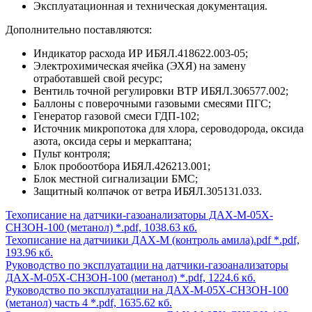
Эксплуатационная и техническая документация.
Дополнительно поставляются:
Индикатор расхода ИР ИБЯЛ.418622.003-05;
Электрохимическая ячейка (ЭХЯ) на замену
отработавшей свой ресурс;
Вентиль точной регулировки ВТР ИБЯЛ.306577.002;
Баллоны с поверочными газовыми смесями ПГС;
Генератор газовой смеси ГДП-102;
Источник микропотока для хлора, сероводорода, оксида
азота, оксида серы и меркаптана;
Пульт контроля;
Блок пробоотбора ИБЯЛ.426213.001;
Блок местной сигнализации БМС;
Защитный колпачок от ветра ИБЯЛ.305131.033.
Техописание на датчики-газоанализаторы ДАХ-М-05Х-
CH3OH-100 (метанол)
*.pdf, 1038.63 кб.
Техописание на датчиики ДАХ-М (контроль амила).pdf
*.pdf,
193.96 кб.
Руководство по эксплуатации на датчики-газоанализаторы
ДАХ-М-05Х-CH3OH-100 (метанол)
*.pdf, 1224.6 кб.
Руководство по эксплуатации на ДАХ-М-05Х-CH3OH-100
(метанол) часть 4
*.pdf, 1635.62 кб.