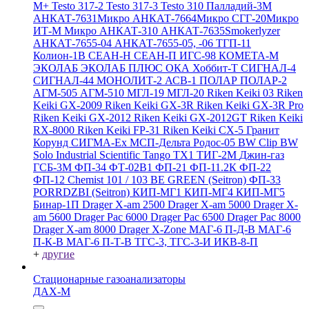
M+
Testo 317-2
Testo 317-3
Testo 310
Палладий-3М
АНКАТ-7631Микро
АНКАТ-7664Микро
СГГ-20Микро
ИТ-М Микро
АНКАТ-310
АНКАТ-7635Smokerlyzer
АНКАТ-7655-04
АНКАТ-7655-05, -06
ТГП-11
Колион-1В
СЕАН-Н
СЕАН-П
ИГС-98
КОМЕТА-М
ЭКОЛАБ
ЭКОЛАБ ПЛЮС
ОКА
Хоббит-Т
СИГНАЛ-4
СИГНАЛ-44
МОНОЛИТ-2
АСВ-1
ПОЛАР
ПОЛАР-2
АГМ-505
АГМ-510
МГЛ-19
МГЛ-20
Riken Keiki 03
Riken
Keiki GX-2009
Riken Keiki GX-3R
Riken Keiki GX-3R Pro
Riken Keiki GX-2012
Riken Keiki GX-2012GT
Riken Keiki
RX-8000
Riken Keiki FP-31
Riken Keiki CX-5
Гранит
Корунд
СИГМА-Ех
МСП-Дельта
Родос-05
BW Clip
BW
Solo
Industrial Scientific Tango TX1
ТИГ-2М
Джин-газ
ГСБ-3М
ФП-34
ФТ-02В1
ФП-21
ФП-11.2К
ФП-22
ФП-12
Chemist 101 / 103 BE GREEN (Seitron)
ФП-33
PORRDZBI (Seitron)
КИП-МГ1
КИП-МГ4
КИП-МГ5
Бинар-1П
Drager X-am 2500
Drager X-am 5000
Drager X-
am 5600
Drager Pac 6000
Drager Pac 6500
Drager Pac 8000
Drager X-am 8000
Drager X-Zone
МАГ-6 П-Д-В
МАГ-6
П-К-В
МАГ-6 П-Т-В
ТГС-3, ТГС-3-И
ИКВ-8-П
+
другие
Стационарные газоанализаторы
ДАХ-М