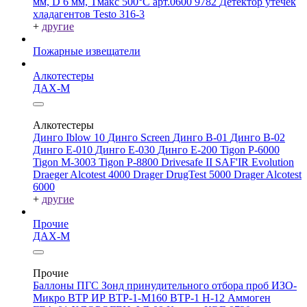
мм, D 6 мм, Tмакс 500°С арт.0600 9782
Детектор утечек
хладагентов Testo 316-3
+
другие
Пожарные извещатели
Алкотестеры
ДАХ-М
Алкотестеры
Динго Iblow 10
Динго Screen
Динго В-01
Динго В-02
Динго Е-010
Динго Е-030
Динго Е-200
Tigon P-6000
Tigon M-3003
Tigon P-8800
Drivesafe II
SAF'IR Evolution
Draeger Alcotest 4000
Drager DrugTest 5000
Drager Alcotest
6000
+
другие
Прочие
ДАХ-М
Прочие
Баллоны ПГС
Зонд принудительного отбора проб
ИЗО-
Микро
ВТР
ИР
ВТР-1-М160
ВТР-1
Н-12
Аммоген