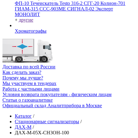
ФП-10
Течеискатель Testo 316-2
СГГ-20
Колион-701
ГИАМ-315
ССС-903МЕ
СИГНАЛ-02
Эксперт
МОНОЛИТ
+
другие
Хроматографы
Доставка по всей России
Как сделать заказ?
Почему мы лучше?
Мы участвуем в тендерах
Работа с частными лицами
Условия возврата покупателям - физическим лицам
Статьи о газоаналитике
Официальный склад Аналитприбора в Москве
Каталог
/
Стационарные сигнализаторы
/
ДАХ-М
/
ДАХ-М-05Х-CH3OH-100