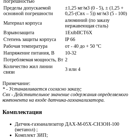
погрешностью
Пределы допускаемой
±1,25 мг/м3 (0 - 5), ± (1,25 +
основной погрешности
0,25·(Свх – 5)) мг/м3 (5 - 100)
алюминий (по заказу
Материал корпуса
нержавеющая сталь)
Взрывозащита
1ExibIICT6X
Степень защиты корпуса
IP 66
Рабочая температура
от - 40 до + 50 °С
Напряжение питания, В
10-32
Потребляемая мощность, Вт
2
Количество жил линии
3 или 4
связи
Примечание:
* - Устанавливается согласно заказу;
Свх - Действительное значение содержания определяемого
компонента на входе датчика-газоанализатора.
Комплектация
Датчик-газоанализатор ДАХ-М-05Х-CH3OH-100
(метанол) ;
Комплект ЗИП;