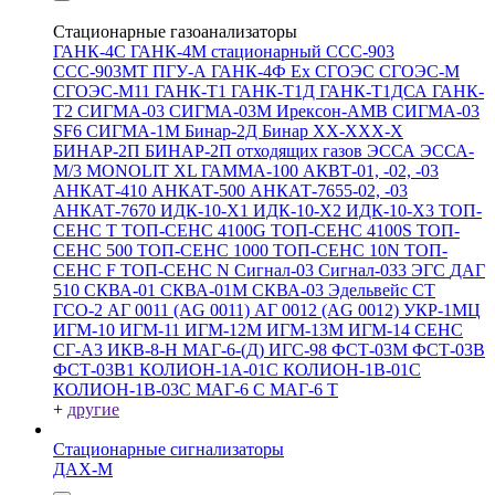
Стационарные газоанализаторы
ГАНК-4С
ГАНК-4М стационарный
ССС-903
ССС-903МТ
ПГУ-А
ГАНК-4Ф Ex
СГОЭС
СГОЭС-М
СГОЭС-М11
ГАНК-Т1
ГАНК-Т1Д
ГАНК-Т1ДСА
ГАНК-
Т2
СИГМА-03
СИГМА-03М
Ирексон-АМВ
СИГМА-03
SF6
СИГМА-1М
Бинар-2Д
Бинар ХХ-ХХХ-Х
БИНАР-2П
БИНАР-2П отходящих газов
ЭССА
ЭССА-
М/3
MONOLIT XL
ГАММА-100
АКВТ-01, -02, -03
АНКАТ-410
АНКАТ-500
АНКАТ-7655-02, -03
АНКАТ-7670
ИДК-10-Х1
ИДК-10-Х2
ИДК-10-Х3
ТОП-
СЕНС Т
ТОП-СЕНС 4100G
ТОП-СЕНС 4100S
ТОП-
СЕНС 500
ТОП-СЕНС 1000
ТОП-СЕНС 10N
ТОП-
СЕНС F
ТОП-СЕНС N
Сигнал-03
Сигнал-033
ЭГС
ДАГ
510
СКВА-01
СКВА-01М
СКВА-03
Эдельвейс СТ
ГСО-2
АГ 0011 (AG 0011)
АГ 0012 (AG 0012)
УКР-1МЦ
ИГМ-10
ИГМ-11
ИГМ-12М
ИГМ-13М
ИГМ-14
СЕНС
СГ-А3
ИКВ-8-Н
МАГ-6-(Д)
ИГС-98
ФСТ-03М
ФСТ-03В
ФСТ-03В1
КОЛИОН-1А-01С
КОЛИОН-1В-01С
КОЛИОН-1В-03С
МАГ-6 С
МАГ-6 Т
+
другие
Стационарные сигнализаторы
ДАХ-М