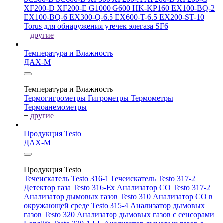
XF200-D
XF200-E
G1000
G600
HK-KP160
EX100-BQ-2
EX100-BQ-6
EX300-Q-6.5
EX600-T-6.5
EX200-ST-10
Torus для обнаружения утечек элегаза SF6
+
другие
Температура и Влажность
ДАХ-М
Температура и Влажность
Термогигрометры
Гигрометры
Термометры
Термоанемометры
+
другие
Продукция Testo
ДАХ-М
Продукция Testo
Течеискатель Testo 316-1
Течеискатель Testo 317-2
Детектор газа Testo 316-Ex
Анализатор CO Testo 317-2
Анализатор дымовых газов Testo 310
Анализатор CO в
окружающей среде Testo 315-4
Анализатор дымовых
газов Testo 320
Анализатор дымовых газов с сенсорами