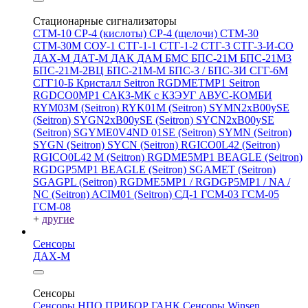
Стационарные сигнализаторы
СТМ-10
СР-4 (кислоты)
СР-4 (щелочи)
СТМ-30
СТМ-30М
СОУ-1
СТГ-1-1
СТГ-1-2
СТГ-3
СТГ-3-И-CO
ДАХ-М
ДАТ-М
ДАК
ДАМ
БМС
БПС-21М
БПС-21М3
БПС-21М-2ВЦ
БПС-21М-М
БПС-3 / БПС-3И
СГГ-6М
СГГ10-Б
Кристалл
Seitron RGDMETMP1
Seitron
RGDCO0MP1
САКЗ-МК с КЗЭУГ
АВУС-КОМБИ
RYM03M (Seitron)
RYK01M (Seitron)
SYMN2хB00ySE
(Seitron)
SYGN2xB00ySE (Seitron)
SYCN2xB00ySE
(Seitron)
SGYME0V4ND 01SE (Seitron)
SYMN (Seitron)
SYGN (Seitron)
SYCN (Seitron)
RGICO0L42 (Seitron)
RGICO0L42 M (Seitron)
RGDME5MP1 BEAGLE (Seitron)
RGDGP5MP1 BEAGLE (Seitron)
SGAMET (Seitron)
SGAGPL (Seitron)
RGDME5MP1 / RGDGP5MP1 / NA /
NC (Seitron)
ACIM01 (Seitron)
СД-1
ГСМ-03
ГСМ-05
ГСМ-08
+
другие
Сенсоры
ДАХ-М
Сенсоры
Сенсоры НПО ПРИБОР ГАНК
Сенсоры Winsen