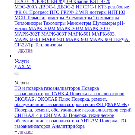
ГЕА-01
ХЛОРОГЕН
ФД-09
Клапан КЭГ-9720
МЭС-200А
ДВЭС-1
ДВЭС-2
ИПСЭС-1
КТЗ резьбовые
ФК-01 Прогресс
ПГО
ГРИФ-2
WiFi-логгеры
ИПТ103
МСП
Термогигрометры
Анемометры
Термометры
Тепловизоры
Тахометры
Манометры
Шумомеры
pH-
метры
МАРК-302М
МАРК-303М
МАРК-3010
МАРК-302Т
МАРК-303Т
МАРК-501
МАРК-603,
МАРК-603/1
МАРК-901
МАРК-903
МАРК-904
ГЕРДА-
СГ-22-Тр
Тепловизоры
+
другие
Услуги
ДАХ-М
Услуги
ТО и поверка газоанализаторов
Поверка
газоанализаторов ГАНК-4
Поверка газоанализаторов
ЭКОЛАБ / ЭКОЛАБ Плюс
Поверка, ремонт,
обслуживание газоанализаторов серии ФП (ФАРМЭК)
Поверка, ремонт, обслуживание газоанализаторов серий
СИГНАЛ-4 и СИГМА-03
Поверка, техническое
обслуживание газоанализатора АНТ-3М
Поверка, ТО
газоанализаторов Аналитприбора
+
другие