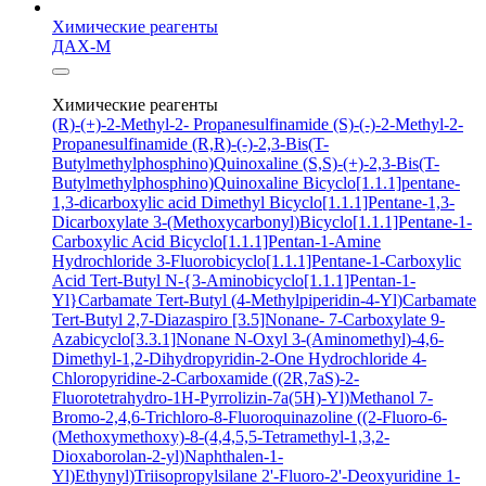
Химические реагенты
ДАХ-М
Химические реагенты
(R)-(+)-2-Methyl-2- Propanesulfinamide
(S)-(-)-2-Methyl-2-
Propanesulfinamide
(R,R)-(-)-2,3-Bis(T-
Butylmethylphosphino)Quinoxaline
(S,S)-(+)-2,3-Bis(T-
Butylmethylphosphino)Quinoxaline
Bicyclo[1.1.1]pentane-
1,3-dicarboxylic acid
Dimethyl Bicyclo[1.1.1]Pentane-1,3-
Dicarboxylate
3-(Methoxycarbonyl)Bicyclo[1.1.1]Pentane-1-
Carboxylic Acid
Bicyclo[1.1.1]Pentan-1-Amine
Hydrochloride
3-Fluorobicyclo[1.1.1]Pentane-1-Carboxylic
Acid
Tert-Butyl N-{3-Aminobicyclo[1.1.1]Pentan-1-
Yl}Carbamate
Tert-Butyl (4-Methylpiperidin-4-Yl)Carbamate
Tert-Butyl 2,7-Diazaspiro [3.5]Nonane- 7-Carboxylate
9-
Azabicyclo[3.3.1]Nonane N-Oxyl
3-(Aminomethyl)-4,6-
Dimethyl-1,2-Dihydropyridin-2-One Hydrochloride
4-
Chloropyridine-2-Carboxamide
((2R,7aS)-2-
Fluorotetrahydro-1H-Pyrrolizin-7a(5H)-Yl)Methanol
7-
Bromo-2,4,6-Trichloro-8-Fluoroquinazoline
((2-Fluoro-6-
(Methoxymethoxy)-8-(4,4,5,5-Tetramethyl-1,3,2-
Dioxaborolan-2-yl)Naphthalen-1-
Yl)Ethynyl)Triisopropylsilane
2'-Fluoro-2'-Deoxyuridine
1-