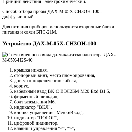
Принцип действия - электрохимический.
Способ отбора пробы ДАХ-М-05Х-CH3OH-100 -
диффузионный.
Для питания приборов используются вторичные блоки
питания и связи БПС-21М.
Устройство ДАХ-М-05Х-CH3OH-100
крышка нижняя,
стопорный винт, место пломбирования,
доступ к подключению кабеля,
корпус,
кабельный ввод ВК-С-ВЭЛ2БМ-М20-Exd-В1,5,
фирменный шильдик,
болт заземления М6,
индикатор "ВКЛ",
кнопка управления "Меню/Ввод",
индикатор "ПОРОГ",
цифровой индикатор,
клавиши управления "<", ">",