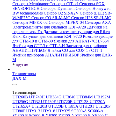
Сенсоры Membrapor
Сенсоры CiTicel
Сенсоры SGX
SENSORTECH
Сенсоры Dynament
Сенсоры Honeywell,
BW technolodgies
Сенсор O2 SR-X2V
Сенсор (LEL) SR-
W-MP75C
Сенсор CO SR-M-MC
Сенсор H2S SR-H-MC
Сенсоры MIPEX-02
Сенсоры MIPEX-04
Сенсоры АХА
Электромагниты для клапанов КЭГ-9720
Датчики на
горючие газы Ex
Датчики и комплектующие для Riken
Keiki
Катушки для клапанов КЭГ-9720
Комплектующие
для СТМ-10 и СТМ-30
Ячейки для АНКАТ-7631/7664
Ячейки для СТГ-3 и СТГ-3-И
Запчасти для приборов
АНАЛИТПРИБОР
Ячейки CO для СОУ-1 / СТГ-1
Ячейки приборов АНАЛИТПРИБОР
Ячейки для ДАХ-
М
+
другие
Тепловизоры
ДАХ-М
Тепловизоры
UTi260В
UTi740H
UTi384G
UTi640
UTi384M
UTi192M
UTi256G
UTi32
UTi730E
UTi720E
UTi712S
UTi720A
UTi165A+
UTi120B
UTi220B
UTi85A
UTi120T
UTi120P
UTi80P
UTx313
UTx318
UTx325
SC300-A
SC600-A
SC300-B
SC600-B
XF300
XF200-A
XF200-B
XF200-C