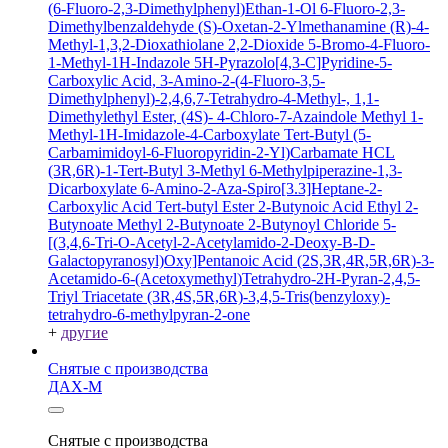
(6-Fluoro-2,3-Dimethylphenyl)Ethan-1-Ol
6-Fluoro-2,3-
Dimethylbenzaldehyde
(S)-Oxetan-2-Ylmethanamine
(R)-4-
Methyl-1,3,2-Dioxathiolane 2,2-Dioxide
5-Bromo-4-Fluoro-
1-Methyl-1H-Indazole
5H-Pyrazolo[4,3-C]Pyridine-5-
Carboxylic Acid, 3-Amino-2-(4-Fluoro-3,5-
Dimethylphenyl)-2,4,6,7-Tetrahydro-4-Methyl-, 1,1-
Dimethylethyl Ester, (4S)-
4-Chloro-7-Azaindole
Methyl 1-
Methyl-1H-Imidazole-4-Carboxylate
Tert-Butyl (5-
Carbamimidoyl-6-Fluoropyridin-2-Yl)Carbamate HCL
(3R,6R)-1-Tert-Butyl 3-Methyl 6-Methylpiperazine-1,3-
Dicarboxylate
6-Amino-2-Aza-Spiro[3.3]Heptane-2-
Carboxylic Acid Tert-butyl Ester
2-Butynoic Acid
Ethyl 2-
Butynoate
Methyl 2-Butynoate
2-Butynoyl Chloride
5-
[(3,4,6-Tri-O-Acetyl-2-Acetylamido-2-Deoxy-B-D-
Galactopyranosyl)Oxy]Pentanoic Acid
(2S,3R,4R,5R,6R)-3-
Acetamido-6-(Acetoxymethyl)Tetrahydro-2H-Pyran-2,4,5-
Triyl Triacetate
(3R,4S,5R,6R)-3,4,5-Tris(benzyloxy)-
tetrahydro-6-methylpyran-2-one
+
другие
Снятые с производства
ДАХ-М
Снятые с производства