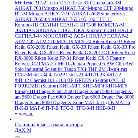
M+
Testo 317-2
Testo 317-3
Testo 310
Палладий-3М
АНКАТ-7631Микро
АНКАТ-7664Микро
СГГ-20Микро
ИТ-М Микро
АНКАТ-310
АНКАТ-7635Smokerlyzer
АНКАТ-7655-04
АНКАТ-7655-05, -06
ТГП-11
Колион-1В
СЕАН-Н
СЕАН-П
ИГС-98
КОМЕТА-М
ЭКОЛАБ
ЭКОЛАБ ПЛЮС
ОКА
Хоббит-Т
СИГНАЛ-4
СИГНАЛ-44
МОНОЛИТ-2
АСВ-1
ПОЛАР
ПОЛАР-2
АГМ-505
АГМ-510
МГЛ-19
МГЛ-20
Riken Keiki 03
Riken
Keiki GX-2009
Riken Keiki GX-3R
Riken Keiki GX-3R Pro
Riken Keiki GX-2012
Riken Keiki GX-2012GT
Riken Keiki
RX-8000
Riken Keiki FP-31
Riken Keiki CX-5
Гранит
Корунд
СИГМА-Ех
МСП-Дельта
Родос-05
BW Clip
BW
Solo
Industrial Scientific Tango TX1
ТИГ-2М
Джин-газ
ГСБ-3М
ФП-34
ФТ-02В1
ФП-21
ФП-11.2К
ФП-22
ФП-12
Chemist 101 / 103 BE GREEN (Seitron)
ФП-33
PORRDZBI (Seitron)
КИП-МГ1
КИП-МГ4
КИП-МГ5
Бинар-1П
Drager X-am 2500
Drager X-am 5000
Drager X-
am 5600
Drager Pac 6000
Drager Pac 6500
Drager Pac 8000
Drager X-am 8000
Drager X-Zone
МАГ-6 П-Д-В
МАГ-6
П-К-В
МАГ-6 П-Т-В
ТГС-3, ТГС-3-И
ИКВ-8-П
+
другие
Стационарные газоанализаторы
ДАХ-М