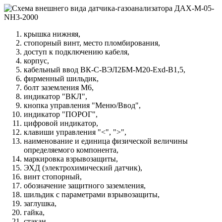
крышка нижняя,
стопорный винт, место пломбирования,
доступ к подключению кабеля,
корпус,
кабельный ввод ВК-С-ВЭЛ2БМ-М20-Exd-В1,5,
фирменный шильдик,
болт заземления М6,
индикатор "ВКЛ",
кнопка управления "Меню/Ввод",
индикатор "ПОРОГ",
цифровой индикатор,
клавиши управления "<", ">",
наименование и единица физической величины
определяемого компонента,
маркировка взрывозащиты,
ЭХД (электрохимический датчик),
винт стопорный,
обозначение защитного заземления,
шильдик с параметрами взрывозащиты,
заглушка,
гайка,
стакан,