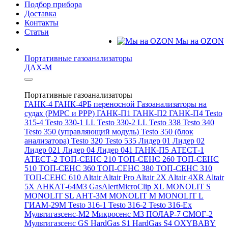
Подбор прибора
Доставка
Контакты
Статьи
Мы на OZON
Портативные газоанализаторы
ДАХ-М
Портативные газоанализаторы
ГАНК-4
ГАНК-4РБ переносной
Газоанализаторы на
судах (РМРС и РРР)
ГАНК-П1
ГАНК-П2
ГАНК-П4
Testo
315-4
Testo 330-1 LL
Testo 330-2 LL
Testo 338
Testo 340
Testo 350 (управляющий модуль)
Testo 350 (блок
анализатора)
Testo 320
Testo 535
Лидер 01
Лидер 02
Лидер 021
Лидер 04
Лидер 041
ГАНК-П5
АТЕСТ-1
АТЕСТ-2
ТОП-СЕНС 210
ТОП-СЕНС 260
ТОП-СЕНС
510
ТОП-СЕНС 360
ТОП-СЕНС 380
ТОП-СЕНС 310
ТОП-СЕНС 610
Altair
Altair Pro
Altair 2X
Altair 4XR
Altair
5X
АНКАТ-64М3
GasAlertMicroClip XL
MONOLIT S
MONOLIT SL
АНТ-3М
MONOLIT M
MONOLIT L
ГИАМ-29М
Testo 316-1
Testo 316-2
Testo 316-Ex
Мультигазсенс-М2
Микросенс М3
ПОЛАР-7
СМОГ-2
Мультигазсенс GS
HardGas S1
HardGas S4
OXYBABY