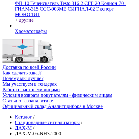
ФП-10
Течеискатель Testo 316-2
СГГ-20
Колион-701
ГИАМ-315
ССС-903МЕ
СИГНАЛ-02
Эксперт
МОНОЛИТ
+
другие
Хроматографы
Доставка по всей России
Как сделать заказ?
Почему мы лучше?
Мы участвуем в тендерах
Работа с частными лицами
Условия возврата покупателям - физическим лицам
Статьи о газоаналитике
Официальный склад Аналитприбора в Москве
Каталог
/
Стационарные сигнализаторы
/
ДАХ-М
/
ДАХ-М-05-NH3-2000