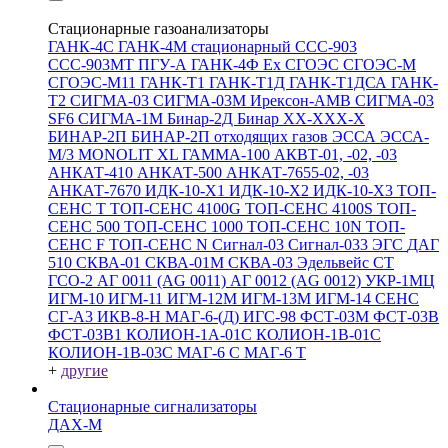
Стационарные газоанализаторы
ГАНК-4С
ГАНК-4М стационарный
ССС-903
ССС-903МТ
ПГУ-А
ГАНК-4Ф Ex
СГОЭС
СГОЭС-М
СГОЭС-М11
ГАНК-Т1
ГАНК-Т1Д
ГАНК-Т1ДСА
ГАНК-
Т2
СИГМА-03
СИГМА-03М
Ирексон-АМВ
СИГМА-03
SF6
СИГМА-1М
Бинар-2Д
Бинар ХХ-ХХХ-Х
БИНАР-2П
БИНАР-2П отходящих газов
ЭССА
ЭССА-
М/3
MONOLIT XL
ГАММА-100
АКВТ-01, -02, -03
АНКАТ-410
АНКАТ-500
АНКАТ-7655-02, -03
АНКАТ-7670
ИДК-10-Х1
ИДК-10-Х2
ИДК-10-Х3
ТОП-
СЕНС Т
ТОП-СЕНС 4100G
ТОП-СЕНС 4100S
ТОП-
СЕНС 500
ТОП-СЕНС 1000
ТОП-СЕНС 10N
ТОП-
СЕНС F
ТОП-СЕНС N
Сигнал-03
Сигнал-033
ЭГС
ДАГ
510
СКВА-01
СКВА-01М
СКВА-03
Эдельвейс СТ
ГСО-2
АГ 0011 (AG 0011)
АГ 0012 (AG 0012)
УКР-1МЦ
ИГМ-10
ИГМ-11
ИГМ-12М
ИГМ-13М
ИГМ-14
СЕНС
СГ-А3
ИКВ-8-Н
МАГ-6-(Д)
ИГС-98
ФСТ-03М
ФСТ-03В
ФСТ-03В1
КОЛИОН-1А-01С
КОЛИОН-1В-01С
КОЛИОН-1В-03С
МАГ-6 С
МАГ-6 Т
+
другие
Стационарные сигнализаторы
ДАХ-М