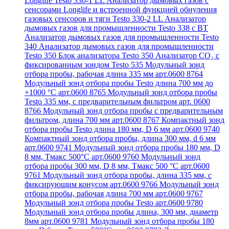
Longlife Testo 330-1 LL
Анализатор дымовых газов с
сенсорами Longlife и встроенной функцией обнуления
газовых сенсоров и тяги Testo 330-2 LL
Анализатор
дымовых газов для промышленности Testo 338 с BT
Анализатор дымовых газов для промышленности Testo
340
Анализатор дымовых газов для промышленности
Testo 350
Блок анализатора Testo 350
Анализатор СО₂ с
фиксированным зондом Testo 535
Модульный зонд
отбора пробы, рабочая длина 335 мм арт.0600 8764
Модульный зонд отбора пробы Testo длина 700 мм до
+1000 °С арт.0600 8765
Модульный зонд отбора пробы
Testo 335 мм, с предварительным фильтром арт. 0600
8766
Модульный зонд отбора пробы с предварительным
фильтром, длина 700 мм арт.0600 8767
Компактный зонд
отбора пробы Testo длина 180 мм, D 6 мм арт.0600 9740
Компактный зонд отбора пробы, длина 300 мм, d 6 мм
арт.0600 9741
Модульный зонд отбора пробы 180 мм, D
8 мм, Tмакс 500°С арт.0600 9760
Модульный зонд
отбора пробы 300 мм, D 8 мм, Tмакс 500 °C арт.0600
9761
Модульный зонд отбора пробы, длина 335 мм, с
фиксирующим конусом арт.0600 9766
Модульный зонд
отбора пробы, рабочая длина 700 мм арт.0600 9767
Модульный зонд отбора пробы Testo арт.0600 9780
Модульный зонд отбора пробы длина, 300 мм, диаметр
8мм арт.0600 9781
Модульный зонд отбора пробы 180