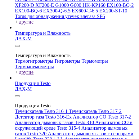
XF200-D
XF200-E
G1000
G600
HK-KP160
EX100-BQ-2
EX100-BQ-6
EX300-Q-6.5
EX600-T-6.5
EX200-ST-10
Torus для обнаружения утечек элегаза SF6
+
другие
Температура и Влажность
ДАХ-М
Температура и Влажность
Термогигрометры
Гигрометры
Термометры
Термоанемометры
+
другие
Продукция Testo
ДАХ-М
Продукция Testo
Течеискатель Testo 316-1
Течеискатель Testo 317-2
Детектор газа Testo 316-Ex
Анализатор CO Testo 317-2
Анализатор дымовых газов Testo 310
Анализатор CO в
окружающей среде Testo 315-4
Анализатор дымовых
газов Testo 320
Анализатор дымовых газов с сенсорами