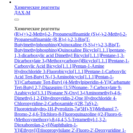
Химические реагенты
ДАХ-М
Химические реагенты
(R)-(+)-2-Methyl-2- Propanesulfinamide
(S)-(-)-2-Methyl-2-
Propanesulfinamide
(R,R)-(-)-2,3-Bis(T-
Butylmethylphosphino)Quinoxaline
(S,S)-(+)-2,3-Bis(T-
Butylmethylphosphino)Quinoxaline
Bicyclo[1.1.1]pentane-
1,3-dicarboxylic acid
Dimethyl Bicyclo[1.1.1]Pentane-1,3-
Dicarboxylate
3-(Methoxycarbonyl)Bicyclo[1.1.1]Pentane-1-
Carboxylic Acid
Bicyclo[1.1.1]Pentan-1-Amine
Hydrochloride
3-Fluorobicyclo[1.1.1]Pentane-1-Carboxylic
Acid
Tert-Butyl N-{3-Aminobicyclo[1.1.1]Pentan-1-
Yl}Carbamate
Tert-Butyl (4-Methylpiperidin-4-Yl)Carbamate
Tert-Butyl 2,7-Diazaspiro [3.5]Nonane- 7-Carboxylate
9-
Azabicyclo[3.3.1]Nonane N-Oxyl
3-(Aminomethyl)-4,6-
Dimethyl-1,2-Dihydropyridin-2-One Hydrochloride
4-
Chloropyridine-2-Carboxamide
((2R,7aS)-2-
Fluorotetrahydro-1H-Pyrrolizin-7a(5H)-Yl)Methanol
7-
Bromo-2,4,6-Trichloro-8-Fluoroquinazoline
((2-Fluoro-6-
(Methoxymethoxy)-8-(4,4,5,5-Tetramethyl-1,3,2-
Dioxaborolan-2-yl)Naphthalen-1-
Yl)Ethynyl)Triisopropylsilane
2'-Fluoro-2'-Deoxyuridine
1-