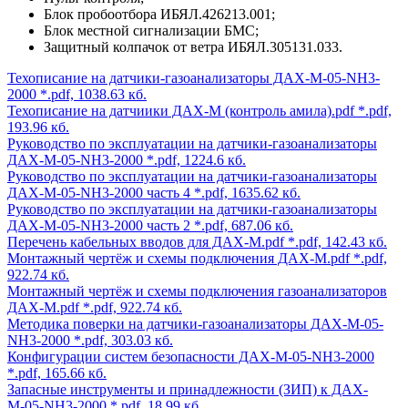
Блок пробоотбора ИБЯЛ.426213.001;
Блок местной сигнализации БМС;
Защитный колпачок от ветра ИБЯЛ.305131.033.
Техописание на датчики-газоанализаторы ДАХ-М-05-NH3-
2000
*.pdf, 1038.63 кб.
Техописание на датчиики ДАХ-М (контроль амила).pdf
*.pdf,
193.96 кб.
Руководство по эксплуатации на датчики-газоанализаторы
ДАХ-М-05-NH3-2000
*.pdf, 1224.6 кб.
Руководство по эксплуатации на датчики-газоанализаторы
ДАХ-М-05-NH3-2000 часть 4
*.pdf, 1635.62 кб.
Руководство по эксплуатации на датчики-газоанализаторы
ДАХ-М-05-NH3-2000 часть 2
*.pdf, 687.06 кб.
Перечень кабельных вводов для ДАХ-М.pdf
*.pdf, 142.43 кб.
Монтажный чертёж и схемы подключения ДАХ-М.pdf
*.pdf,
922.74 кб.
Монтажный чертёж и схемы подключения газоанализаторов
ДАХ-М.pdf
*.pdf, 922.74 кб.
Методика поверки на датчики-газоанализаторы ДАХ-М-05-
NH3-2000
*.pdf, 303.03 кб.
Конфигурации систем безопасности ДАХ-М-05-NH3-2000
*.pdf, 165.66 кб.
Запасные инструменты и принадлежности (ЗИП) к ДАХ-
М-05-NH3-2000
*.pdf, 18.99 кб.