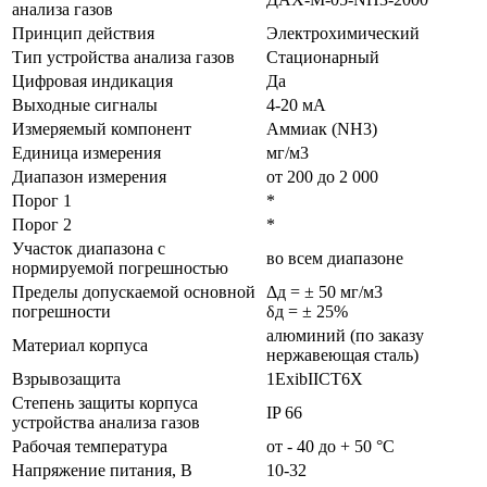
анализа газов
Принцип действия
Электрохимический
Тип устройства анализа газов
Стационарный
Цифровая индикация
Да
Выходные сигналы
4-20 мА
Измеряемый компонент
Аммиак (NH3)
Единица измерения
мг/м3
Диапазон измерения
от 200 до 2 000
Порог 1
*
Порог 2
*
Участок диапазона с
во всем диапазоне
нормируемой погрешностью
Пределы допускаемой основной
Δд = ± 50 мг/м3
погрешности
δд = ± 25%
алюминий (по заказу
Материал корпуса
нержавеющая сталь)
Взрывозащита
1ExibIICT6X
Степень защиты корпуса
IP 66
устройства анализа газов
Рабочая температура
от - 40 до + 50 °С
Напряжение питания, В
10-32