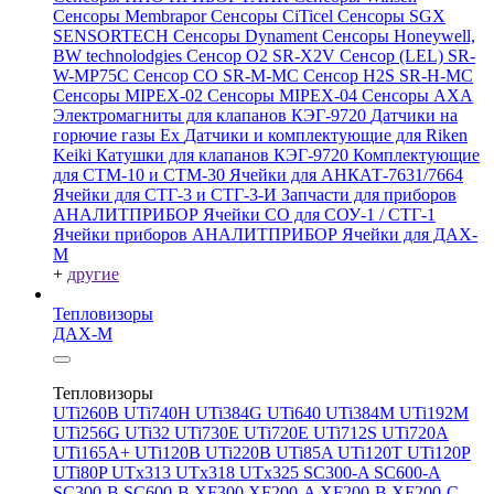
Сенсоры Membrapor
Сенсоры CiTicel
Сенсоры SGX
SENSORTECH
Сенсоры Dynament
Сенсоры Honeywell,
BW technolodgies
Сенсор O2 SR-X2V
Сенсор (LEL) SR-
W-MP75C
Сенсор CO SR-M-MC
Сенсор H2S SR-H-MC
Сенсоры MIPEX-02
Сенсоры MIPEX-04
Сенсоры АХА
Электромагниты для клапанов КЭГ-9720
Датчики на
горючие газы Ex
Датчики и комплектующие для Riken
Keiki
Катушки для клапанов КЭГ-9720
Комплектующие
для СТМ-10 и СТМ-30
Ячейки для АНКАТ-7631/7664
Ячейки для СТГ-3 и СТГ-3-И
Запчасти для приборов
АНАЛИТПРИБОР
Ячейки CO для СОУ-1 / СТГ-1
Ячейки приборов АНАЛИТПРИБОР
Ячейки для ДАХ-
М
+
другие
Тепловизоры
ДАХ-М
Тепловизоры
UTi260В
UTi740H
UTi384G
UTi640
UTi384M
UTi192M
UTi256G
UTi32
UTi730E
UTi720E
UTi712S
UTi720A
UTi165A+
UTi120B
UTi220B
UTi85A
UTi120T
UTi120P
UTi80P
UTx313
UTx318
UTx325
SC300-A
SC600-A
SC300-B
SC600-B
XF300
XF200-A
XF200-B
XF200-C