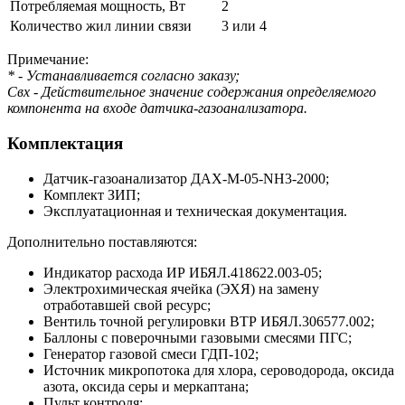
Потребляемая мощность, Вт
2
Количество жил линии связи
3 или 4
Примечание:
* - Устанавливается согласно заказу;
Свх - Действительное значение содержания определяемого
компонента на входе датчика-газоанализатора.
Комплектация
Датчик-газоанализатор ДАХ-М-05-NH3-2000;
Комплект ЗИП;
Эксплуатационная и техническая документация.
Дoполнительно поставляются:
Индикатор расхода ИР ИБЯЛ.418622.003-05;
Электрохимическая ячейка (ЭХЯ) на замену
отработавшей свой ресурс;
Вентиль точной регулировки ВТР ИБЯЛ.306577.002;
Баллоны с поверочными газовыми смесями ПГС;
Генератор газовой смеси ГДП-102;
Источник микропотока для хлора, сероводорода, оксида
азота, оксида серы и меркаптана;
Пульт контроля;