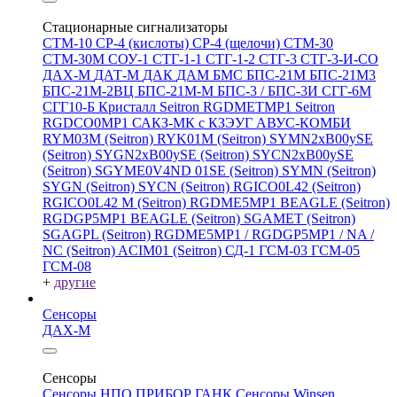
Стационарные сигнализаторы
СТМ-10
СР-4 (кислоты)
СР-4 (щелочи)
СТМ-30
СТМ-30М
СОУ-1
СТГ-1-1
СТГ-1-2
СТГ-3
СТГ-3-И-CO
ДАХ-М
ДАТ-М
ДАК
ДАМ
БМС
БПС-21М
БПС-21М3
БПС-21М-2ВЦ
БПС-21М-М
БПС-3 / БПС-3И
СГГ-6М
СГГ10-Б
Кристалл
Seitron RGDMETMP1
Seitron
RGDCO0MP1
САКЗ-МК с КЗЭУГ
АВУС-КОМБИ
RYM03M (Seitron)
RYK01M (Seitron)
SYMN2хB00ySE
(Seitron)
SYGN2xB00ySE (Seitron)
SYCN2xB00ySE
(Seitron)
SGYME0V4ND 01SE (Seitron)
SYMN (Seitron)
SYGN (Seitron)
SYCN (Seitron)
RGICO0L42 (Seitron)
RGICO0L42 M (Seitron)
RGDME5MP1 BEAGLE (Seitron)
RGDGP5MP1 BEAGLE (Seitron)
SGAMET (Seitron)
SGAGPL (Seitron)
RGDME5MP1 / RGDGP5MP1 / NA /
NC (Seitron)
ACIM01 (Seitron)
СД-1
ГСМ-03
ГСМ-05
ГСМ-08
+
другие
Сенсоры
ДАХ-М
Сенсоры
Сенсоры НПО ПРИБОР ГАНК
Сенсоры Winsen