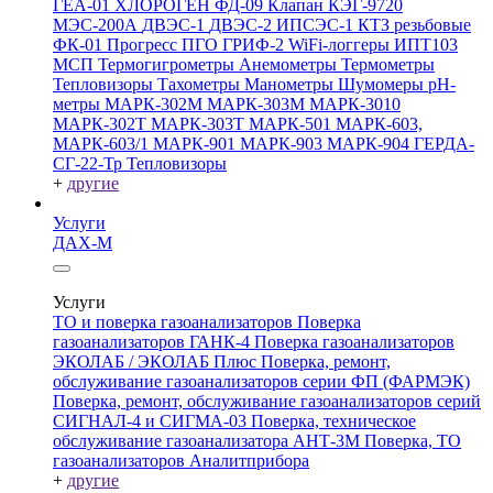
ГЕА-01
ХЛОРОГЕН
ФД-09
Клапан КЭГ-9720
МЭС-200А
ДВЭС-1
ДВЭС-2
ИПСЭС-1
КТЗ резьбовые
ФК-01 Прогресс
ПГО
ГРИФ-2
WiFi-логгеры
ИПТ103
МСП
Термогигрометры
Анемометры
Термометры
Тепловизоры
Тахометры
Манометры
Шумомеры
pH-
метры
МАРК-302М
МАРК-303М
МАРК-3010
МАРК-302Т
МАРК-303Т
МАРК-501
МАРК-603,
МАРК-603/1
МАРК-901
МАРК-903
МАРК-904
ГЕРДА-
СГ-22-Тр
Тепловизоры
+
другие
Услуги
ДАХ-М
Услуги
ТО и поверка газоанализаторов
Поверка
газоанализаторов ГАНК-4
Поверка газоанализаторов
ЭКОЛАБ / ЭКОЛАБ Плюс
Поверка, ремонт,
обслуживание газоанализаторов серии ФП (ФАРМЭК)
Поверка, ремонт, обслуживание газоанализаторов серий
СИГНАЛ-4 и СИГМА-03
Поверка, техническое
обслуживание газоанализатора АНТ-3М
Поверка, ТО
газоанализаторов Аналитприбора
+
другие