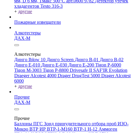
мм, D 6 мм, Tмакс 500°С арт.0600 9782
Детектор утечек
хладагентов Testo 316-3
+
другие
Пожарные извещатели
Алкотестеры
ДАХ-М
Алкотестеры
Динго Iblow 10
Динго Screen
Динго В-01
Динго В-02
Динго Е-010
Динго Е-030
Динго Е-200
Tigon P-6000
Tigon M-3003
Tigon P-8800
Drivesafe II
SAF'IR Evolution
Draeger Alcotest 4000
Drager DrugTest 5000
Drager Alcotest
6000
+
другие
Прочие
ДАХ-М
Прочие
Баллоны ПГС
Зонд принудительного отбора проб
ИЗО-
Микро
ВТР
ИР
ВТР-1-М160
ВТР-1
Н-12
Аммоген