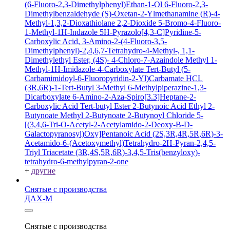
(6-Fluoro-2,3-Dimethylphenyl)Ethan-1-Ol
6-Fluoro-2,3-
Dimethylbenzaldehyde
(S)-Oxetan-2-Ylmethanamine
(R)-4-
Methyl-1,3,2-Dioxathiolane 2,2-Dioxide
5-Bromo-4-Fluoro-
1-Methyl-1H-Indazole
5H-Pyrazolo[4,3-C]Pyridine-5-
Carboxylic Acid, 3-Amino-2-(4-Fluoro-3,5-
Dimethylphenyl)-2,4,6,7-Tetrahydro-4-Methyl-, 1,1-
Dimethylethyl Ester, (4S)-
4-Chloro-7-Azaindole
Methyl 1-
Methyl-1H-Imidazole-4-Carboxylate
Tert-Butyl (5-
Carbamimidoyl-6-Fluoropyridin-2-Yl)Carbamate HCL
(3R,6R)-1-Tert-Butyl 3-Methyl 6-Methylpiperazine-1,3-
Dicarboxylate
6-Amino-2-Aza-Spiro[3.3]Heptane-2-
Carboxylic Acid Tert-butyl Ester
2-Butynoic Acid
Ethyl 2-
Butynoate
Methyl 2-Butynoate
2-Butynoyl Chloride
5-
[(3,4,6-Tri-O-Acetyl-2-Acetylamido-2-Deoxy-B-D-
Galactopyranosyl)Oxy]Pentanoic Acid
(2S,3R,4R,5R,6R)-3-
Acetamido-6-(Acetoxymethyl)Tetrahydro-2H-Pyran-2,4,5-
Triyl Triacetate
(3R,4S,5R,6R)-3,4,5-Tris(benzyloxy)-
tetrahydro-6-methylpyran-2-one
+
другие
Снятые с производства
ДАХ-М
Снятые с производства