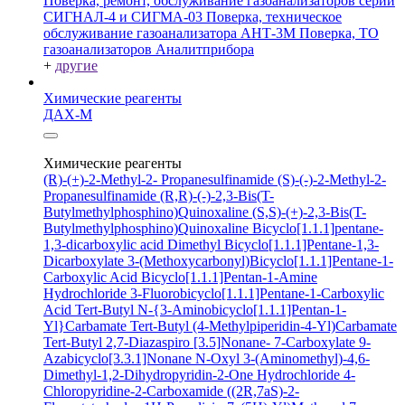
Поверка, ремонт, обслуживание газоанализаторов серий
СИГНАЛ-4 и СИГМА-03
Поверка, техническое
обслуживание газоанализатора АНТ-3М
Поверка, ТО
газоанализаторов Аналитприбора
+
другие
Химические реагенты
ДАХ-М
Химические реагенты
(R)-(+)-2-Methyl-2- Propanesulfinamide
(S)-(-)-2-Methyl-2-
Propanesulfinamide
(R,R)-(-)-2,3-Bis(T-
Butylmethylphosphino)Quinoxaline
(S,S)-(+)-2,3-Bis(T-
Butylmethylphosphino)Quinoxaline
Bicyclo[1.1.1]pentane-
1,3-dicarboxylic acid
Dimethyl Bicyclo[1.1.1]Pentane-1,3-
Dicarboxylate
3-(Methoxycarbonyl)Bicyclo[1.1.1]Pentane-1-
Carboxylic Acid
Bicyclo[1.1.1]Pentan-1-Amine
Hydrochloride
3-Fluorobicyclo[1.1.1]Pentane-1-Carboxylic
Acid
Tert-Butyl N-{3-Aminobicyclo[1.1.1]Pentan-1-
Yl}Carbamate
Tert-Butyl (4-Methylpiperidin-4-Yl)Carbamate
Tert-Butyl 2,7-Diazaspiro [3.5]Nonane- 7-Carboxylate
9-
Azabicyclo[3.3.1]Nonane N-Oxyl
3-(Aminomethyl)-4,6-
Dimethyl-1,2-Dihydropyridin-2-One Hydrochloride
4-
Chloropyridine-2-Carboxamide
((2R,7aS)-2-