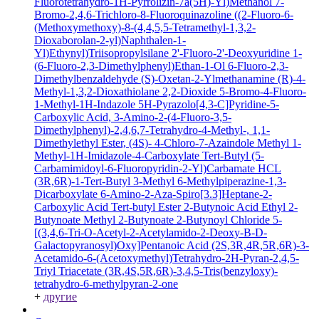
Fluorotetrahydro-1H-Pyrrolizin-7a(5H)-Yl)Methanol
7-
Bromo-2,4,6-Trichloro-8-Fluoroquinazoline
((2-Fluoro-6-
(Methoxymethoxy)-8-(4,4,5,5-Tetramethyl-1,3,2-
Dioxaborolan-2-yl)Naphthalen-1-
Yl)Ethynyl)Triisopropylsilane
2'-Fluoro-2'-Deoxyuridine
1-
(6-Fluoro-2,3-Dimethylphenyl)Ethan-1-Ol
6-Fluoro-2,3-
Dimethylbenzaldehyde
(S)-Oxetan-2-Ylmethanamine
(R)-4-
Methyl-1,3,2-Dioxathiolane 2,2-Dioxide
5-Bromo-4-Fluoro-
1-Methyl-1H-Indazole
5H-Pyrazolo[4,3-C]Pyridine-5-
Carboxylic Acid, 3-Amino-2-(4-Fluoro-3,5-
Dimethylphenyl)-2,4,6,7-Tetrahydro-4-Methyl-, 1,1-
Dimethylethyl Ester, (4S)-
4-Chloro-7-Azaindole
Methyl 1-
Methyl-1H-Imidazole-4-Carboxylate
Tert-Butyl (5-
Carbamimidoyl-6-Fluoropyridin-2-Yl)Carbamate HCL
(3R,6R)-1-Tert-Butyl 3-Methyl 6-Methylpiperazine-1,3-
Dicarboxylate
6-Amino-2-Aza-Spiro[3.3]Heptane-2-
Carboxylic Acid Tert-butyl Ester
2-Butynoic Acid
Ethyl 2-
Butynoate
Methyl 2-Butynoate
2-Butynoyl Chloride
5-
[(3,4,6-Tri-O-Acetyl-2-Acetylamido-2-Deoxy-B-D-
Galactopyranosyl)Oxy]Pentanoic Acid
(2S,3R,4R,5R,6R)-3-
Acetamido-6-(Acetoxymethyl)Tetrahydro-2H-Pyran-2,4,5-
Triyl Triacetate
(3R,4S,5R,6R)-3,4,5-Tris(benzyloxy)-
tetrahydro-6-methylpyran-2-one
+
другие