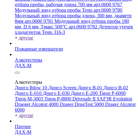
отбора пробы, рабочая длина 700 мм арт.0600 9767
Модульный зонд отбора пробы Testo арт.0600 9780
Модульный зонд отбора пробы длина, 300 мм, диаметр
8мм арт.0600 9781
Модульный зонд отбора пробы 180
мм, D 6 мм, Tмакс 500°С арт.0600 9782
Детектор утечек
хладагентов Testo 316-3
+
другие
Пожарные извещатели
Алкотестеры
ДАХ-М
Алкотестеры
Динго Iblow 10
Динго Screen
Динго В-01
Динго В-02
Динго Е-010
Динго Е-030
Динго Е-200
Tigon P-6000
Tigon M-3003
Tigon P-8800
Drivesafe II
SAF'IR Evolution
Draeger Alcotest 4000
Drager DrugTest 5000
Drager Alcotest
6000
+
другие
Прочие
ДАХ-М