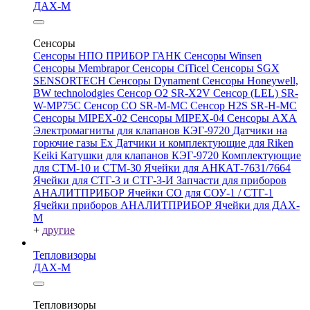
ДАХ-М
Сенсоры
Сенсоры НПО ПРИБОР ГАНК
Сенсоры Winsen
Сенсоры Membrapor
Сенсоры CiTicel
Сенсоры SGX
SENSORTECH
Сенсоры Dynament
Сенсоры Honeywell,
BW technolodgies
Сенсор O2 SR-X2V
Сенсор (LEL) SR-
W-MP75C
Сенсор CO SR-M-MC
Сенсор H2S SR-H-MC
Сенсоры MIPEX-02
Сенсоры MIPEX-04
Сенсоры АХА
Электромагниты для клапанов КЭГ-9720
Датчики на
горючие газы Ex
Датчики и комплектующие для Riken
Keiki
Катушки для клапанов КЭГ-9720
Комплектующие
для СТМ-10 и СТМ-30
Ячейки для АНКАТ-7631/7664
Ячейки для СТГ-3 и СТГ-3-И
Запчасти для приборов
АНАЛИТПРИБОР
Ячейки CO для СОУ-1 / СТГ-1
Ячейки приборов АНАЛИТПРИБОР
Ячейки для ДАХ-
М
+
другие
Тепловизоры
ДАХ-М
Тепловизоры