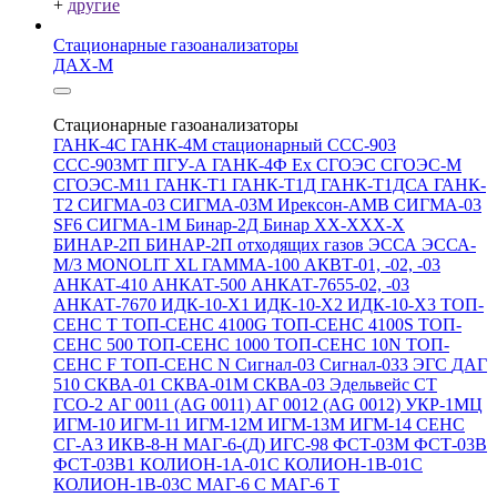
+
другие
Стационарные газоанализаторы
ДАХ-М
Стационарные газоанализаторы
ГАНК-4С
ГАНК-4М стационарный
ССС-903
ССС-903МТ
ПГУ-А
ГАНК-4Ф Ex
СГОЭС
СГОЭС-М
СГОЭС-М11
ГАНК-Т1
ГАНК-Т1Д
ГАНК-Т1ДСА
ГАНК-
Т2
СИГМА-03
СИГМА-03М
Ирексон-АМВ
СИГМА-03
SF6
СИГМА-1М
Бинар-2Д
Бинар ХХ-ХХХ-Х
БИНАР-2П
БИНАР-2П отходящих газов
ЭССА
ЭССА-
М/3
MONOLIT XL
ГАММА-100
АКВТ-01, -02, -03
АНКАТ-410
АНКАТ-500
АНКАТ-7655-02, -03
АНКАТ-7670
ИДК-10-Х1
ИДК-10-Х2
ИДК-10-Х3
ТОП-
СЕНС Т
ТОП-СЕНС 4100G
ТОП-СЕНС 4100S
ТОП-
СЕНС 500
ТОП-СЕНС 1000
ТОП-СЕНС 10N
ТОП-
СЕНС F
ТОП-СЕНС N
Сигнал-03
Сигнал-033
ЭГС
ДАГ
510
СКВА-01
СКВА-01М
СКВА-03
Эдельвейс СТ
ГСО-2
АГ 0011 (AG 0011)
АГ 0012 (AG 0012)
УКР-1МЦ
ИГМ-10
ИГМ-11
ИГМ-12М
ИГМ-13М
ИГМ-14
СЕНС
СГ-А3
ИКВ-8-Н
МАГ-6-(Д)
ИГС-98
ФСТ-03М
ФСТ-03В
ФСТ-03В1
КОЛИОН-1А-01С
КОЛИОН-1В-01С
КОЛИОН-1В-03С
МАГ-6 С
МАГ-6 Т