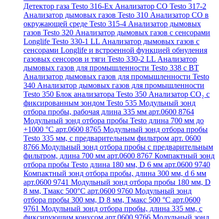
Детектор газа Testo 316-Ex
Анализатор CO Testo 317-2
Анализатор дымовых газов Testo 310
Анализатор CO в
окружающей среде Testo 315-4
Анализатор дымовых
газов Testo 320
Анализатор дымовых газов с сенсорами
Longlife Testo 330-1 LL
Анализатор дымовых газов с
сенсорами Longlife и встроенной функцией обнуления
газовых сенсоров и тяги Testo 330-2 LL
Анализатор
дымовых газов для промышленности Testo 338 с BT
Анализатор дымовых газов для промышленности Testo
340
Анализатор дымовых газов для промышленности
Testo 350
Блок анализатора Testo 350
Анализатор СО₂ с
фиксированным зондом Testo 535
Модульный зонд
отбора пробы, рабочая длина 335 мм арт.0600 8764
Модульный зонд отбора пробы Testo длина 700 мм до
+1000 °С арт.0600 8765
Модульный зонд отбора пробы
Testo 335 мм, с предварительным фильтром арт. 0600
8766
Модульный зонд отбора пробы с предварительным
фильтром, длина 700 мм арт.0600 8767
Компактный зонд
отбора пробы Testo длина 180 мм, D 6 мм арт.0600 9740
Компактный зонд отбора пробы, длина 300 мм, d 6 мм
арт.0600 9741
Модульный зонд отбора пробы 180 мм, D
8 мм, Tмакс 500°С арт.0600 9760
Модульный зонд
отбора пробы 300 мм, D 8 мм, Tмакс 500 °C арт.0600
9761
Модульный зонд отбора пробы, длина 335 мм, с
фиксирующим конусом арт.0600 9766
Модульный зонд