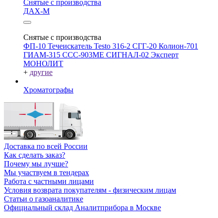
Снятые с производства
ДАХ-М
Снятые с производства
ФП-10
Течеискатель Testo 316-2
СГГ-20
Колион-701
ГИАМ-315
ССС-903МЕ
СИГНАЛ-02
Эксперт
МОНОЛИТ
+
другие
Хроматографы
Доставка по всей России
Как сделать заказ?
Почему мы лучше?
Мы участвуем в тендерах
Работа с частными лицами
Условия возврата покупателям - физическим лицам
Статьи о газоаналитике
Официальный склад Аналитприбора в Москве