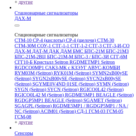
+
другие
Стационарные сигнализаторы
ДАХ-М
Стационарные сигнализаторы
СТМ-10
СР-4 (кислоты)
СР-4 (щелочи)
СТМ-30
СТМ-30М
СОУ-1
СТГ-1-1
СТГ-1-2
СТГ-3
СТГ-3-И-CO
ДАХ-М
ДАТ-М
ДАК
ДАМ
БМС
БПС-21М
БПС-21М3
БПС-21М-2ВЦ
БПС-21М-М
БПС-3 / БПС-3И
СГГ-6М
СГГ10-Б
Кристалл
Seitron RGDMETMP1
Seitron
RGDCO0MP1
САКЗ-МК с КЗЭУГ
АВУС-КОМБИ
RYM03M (Seitron)
RYK01M (Seitron)
SYMN2хB00ySE
(Seitron)
SYGN2xB00ySE (Seitron)
SYCN2xB00ySE
(Seitron)
SGYME0V4ND 01SE (Seitron)
SYMN (Seitron)
SYGN (Seitron)
SYCN (Seitron)
RGICO0L42 (Seitron)
RGICO0L42 M (Seitron)
RGDME5MP1 BEAGLE (Seitron)
RGDGP5MP1 BEAGLE (Seitron)
SGAMET (Seitron)
SGAGPL (Seitron)
RGDME5MP1 / RGDGP5MP1 / NA /
NC (Seitron)
ACIM01 (Seitron)
СД-1
ГСМ-03
ГСМ-05
ГСМ-08
+
другие
Сенсоры