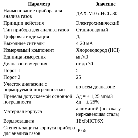
Параметр
Значение
Наименование прибора для
ДАХ-М-05-HCL-30
анализа газов
Принцип действия
Электрохимический
Тип прибора для анализа газов
Стационарный
Цифровая индикация
Да
Выходные сигналы
4-20 мА
Измеряемый компонент
Хлороводород (HCl)
Единица измерения
мг/м3
Диапазон измерения
от до 30
Порог 1
5
Порог 2
25
Участок диапазона с
во всем диапазоне
нормируемой погрешностью
Пределы допускаемой основной
Δд = ± 1,25 мг/м3
погрешности
δд = ± 25%
алюминий (по заказу
Материал корпуса
нержавеющая сталь)
Взрывозащита
1ExibIICT6X
Степень защиты корпуса прибора
IP 66
для анализа газов