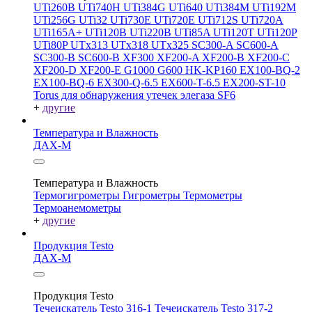
UTi260В
UTi740H
UTi384G
UTi640
UTi384M
UTi192M
UTi256G
UTi32
UTi730E
UTi720E
UTi712S
UTi720A
UTi165A+
UTi120B
UTi220B
UTi85A
UTi120T
UTi120P
UTi80P
UTx313
UTx318
UTx325
SC300-A
SC600-A
SC300-B
SC600-B
XF300
XF200-A
XF200-B
XF200-C
XF200-D
XF200-E
G1000
G600
HK-KP160
EX100-BQ-2
EX100-BQ-6
EX300-Q-6.5
EX600-T-6.5
EX200-ST-10
Torus для обнаружения утечек элегаза SF6
+
другие
Температура и Влажность
ДАХ-М
Температура и Влажность
Термогигрометры
Гигрометры
Термометры
Термоанемометры
+
другие
Продукция Testo
ДАХ-М
Продукция Testo
Течеискатель Testo 316-1
Течеискатель Testo 317-2