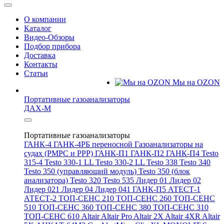
О компании
Каталог
Видео-Обзоры
Подбор прибора
Доставка
Контакты
Статьи
Мы на OZON
Портативные газоанализаторы
ДАХ-М
Портативные газоанализаторы
ГАНК-4
ГАНК-4РБ переносной
Газоанализаторы на
судах (РМРС и РРР)
ГАНК-П1
ГАНК-П2
ГАНК-П4
Testo
315-4
Testo 330-1 LL
Testo 330-2 LL
Testo 338
Testo 340
Testo 350 (управляющий модуль)
Testo 350 (блок
анализатора)
Testo 320
Testo 535
Лидер 01
Лидер 02
Лидер 021
Лидер 04
Лидер 041
ГАНК-П5
АТЕСТ-1
АТЕСТ-2
ТОП-СЕНС 210
ТОП-СЕНС 260
ТОП-СЕНС
510
ТОП-СЕНС 360
ТОП-СЕНС 380
ТОП-СЕНС 310
ТОП-СЕНС 610
Altair
Altair Pro
Altair 2X
Altair 4XR
Altair