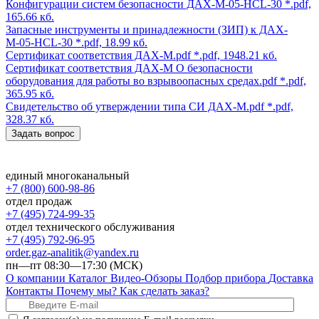
Конфигурации систем безопасности ДАХ-М-05-HCL-30
*.pdf,
165.66 кб.
Запасные инструменты и принадлежности (ЗИП) к ДАХ-
М-05-HCL-30
*.pdf, 18.99 кб.
Сертификат соответствия ДАХ-М.pdf
*.pdf, 1948.21 кб.
Сертификат соответствия ДАХ-М О безопасности
оборудования для работы во взрывоопасных средах.pdf
*.pdf,
365.95 кб.
Свидетельство об утверждении типа СИ ДАХ-М.pdf
*.pdf,
328.37 кб.
Задать вопрос
единый многоканальный
+7 (800) 600-98-86
отдел продаж
+7 (495) 724-99-35
отдел технического обслуживания
+7 (495) 792-96-95
order.gaz-analitik@yandex.ru
пн—пт 08:30—17:30 (МСК)
О компании
Каталог
Видео-Обзоры
Подбор прибора
Доставка
Контакты
Почему мы?
Как сделать заказ?