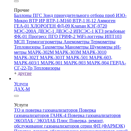
Прочие
Баллоны ПГС
Зонд принудительного отбора проб
ИЗО-
Микро
ВТР
ИР
ВТР-1-М160
ВТР-1
Н-12
Аммоген
ГЕА-01
ХЛОРОГЕН
ФД-09
Клапан КЭГ-9720
МЭС-200А
ДВЭС-1
ДВЭС-2
ИПСЭС-1
КТЗ резьбовые
ФК-01 Прогресс
ПГО
ГРИФ-2
WiFi-логгеры
ИПТ103
МСП
Термогигрометры
Анемометры
Термометры
Тепловизоры
Тахометры
Манометры
Шумомеры
pH-
метры
МАРК-302М
МАРК-303М
МАРК-3010
МАРК-302Т
МАРК-303Т
МАРК-501
МАРК-603,
МАРК-603/1
МАРК-901
МАРК-903
МАРК-904
ГЕРДА-
СГ-22-Тр
Тепловизоры
+
другие
Услуги
ДАХ-М
Услуги
ТО и поверка газоанализаторов
Поверка
газоанализаторов ГАНК-4
Поверка газоанализаторов
ЭКОЛАБ / ЭКОЛАБ Плюс
Поверка, ремонт,
обслуживание газоанализаторов серии ФП (ФАРМЭК)