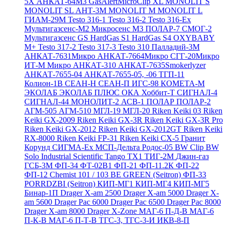
5X
АНКАТ-64М3
GasAlertMicroClip XL
MONOLIT S
MONOLIT SL
АНТ-3М
MONOLIT M
MONOLIT L
ГИАМ-29М
Testo 316-1
Testo 316-2
Testo 316-Ex
Мультигазсенс-М2
Микросенс М3
ПОЛАР-7
СМОГ-2
Мультигазсенс GS
HardGas S1
HardGas S4
OXYBABY
M+
Testo 317-2
Testo 317-3
Testo 310
Палладий-3М
АНКАТ-7631Микро
АНКАТ-7664Микро
СГГ-20Микро
ИТ-М Микро
АНКАТ-310
АНКАТ-7635Smokerlyzer
АНКАТ-7655-04
АНКАТ-7655-05, -06
ТГП-11
Колион-1В
СЕАН-Н
СЕАН-П
ИГС-98
КОМЕТА-М
ЭКОЛАБ
ЭКОЛАБ ПЛЮС
ОКА
Хоббит-Т
СИГНАЛ-4
СИГНАЛ-44
МОНОЛИТ-2
АСВ-1
ПОЛАР
ПОЛАР-2
АГМ-505
АГМ-510
МГЛ-19
МГЛ-20
Riken Keiki 03
Riken
Keiki GX-2009
Riken Keiki GX-3R
Riken Keiki GX-3R Pro
Riken Keiki GX-2012
Riken Keiki GX-2012GT
Riken Keiki
RX-8000
Riken Keiki FP-31
Riken Keiki CX-5
Гранит
Корунд
СИГМА-Ех
МСП-Дельта
Родос-05
BW Clip
BW
Solo
Industrial Scientific Tango TX1
ТИГ-2М
Джин-газ
ГСБ-3М
ФП-34
ФТ-02В1
ФП-21
ФП-11.2К
ФП-22
ФП-12
Chemist 101 / 103 BE GREEN (Seitron)
ФП-33
PORRDZBI (Seitron)
КИП-МГ1
КИП-МГ4
КИП-МГ5
Бинар-1П
Drager X-am 2500
Drager X-am 5000
Drager X-
am 5600
Drager Pac 6000
Drager Pac 6500
Drager Pac 8000
Drager X-am 8000
Drager X-Zone
МАГ-6 П-Д-В
МАГ-6
П-К-В
МАГ-6 П-Т-В
ТГС-3, ТГС-3-И
ИКВ-8-П