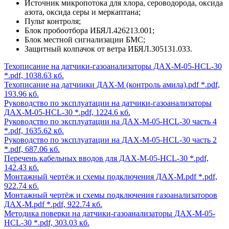
Источник микропотока для хлора, сероводорода, оксида
азота, оксида серы и меркаптана;
Пульт контроля;
Блок пробоотбора ИБЯЛ.426213.001;
Блок местной сигнализации БМС;
Защитный колпачок от ветра ИБЯЛ.305131.033.
Техописание на датчики-газоанализаторы ДАХ-М-05-HCL-30
*.pdf, 1038.63 кб.
Техописание на датчиики ДАХ-М (контроль амила).pdf
*.pdf,
193.96 кб.
Руководство по эксплуатации на датчики-газоанализаторы
ДАХ-М-05-HCL-30
*.pdf, 1224.6 кб.
Руководство по эксплуатации на ДАХ-М-05-HCL-30 часть 4
*.pdf, 1635.62 кб.
Руководство по эксплуатации на ДАХ-М-05-HCL-30 часть 2
*.pdf, 687.06 кб.
Перечень кабельных вводов для ДАХ-М-05-HCL-30
*.pdf,
142.43 кб.
Монтажный чертёж и схемы подключения ДАХ-М.pdf
*.pdf,
922.74 кб.
Монтажный чертёж и схемы подключения газоанализаторов
ДАХ-М.pdf
*.pdf, 922.74 кб.
Методика поверки на датчики-газоанализаторы ДАХ-М-05-
HCL-30
*.pdf, 303.03 кб.