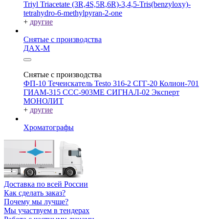
Triyl Triacetate
(3R,4S,5R,6R)-3,4,5-Tris(benzyloxy)-
tetrahydro-6-methylpyran-2-one
+
другие
Снятые с производства
ДАХ-М
Снятые с производства
ФП-10
Течеискатель Testo 316-2
СГГ-20
Колион-701
ГИАМ-315
ССС-903МЕ
СИГНАЛ-02
Эксперт
МОНОЛИТ
+
другие
Хроматографы
Доставка по всей России
Как сделать заказ?
Почему мы лучше?
Мы участвуем в тендерах