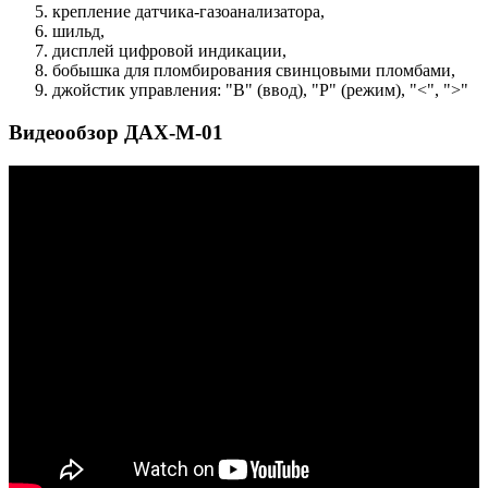
крепление датчика-газоанализатора,
шильд,
дисплей цифровой индикации,
бобышка для пломбирования свинцовыми пломбами,
джойстик управления: "В" (ввод), "Р" (режим), "<", ">"
Видеообзор ДАХ-М-01