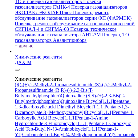
ТО и поверка газоанализаторов
Поверка
газоанализаторов ГАНК-4
Поверка газоанализаторов
ЭКОЛАБ / ЭКОЛАБ Плюс
Поверка, ремонт,
обслуживание газоанализаторов серии ФП (ФАРМЭК)
Поверка, ремонт, обслуживание газоанализаторов серий
СИГНАЛ-4 и СИГМА-03
Поверка, техническое
обслуживание газоанализатора АНТ-3М
Поверка, ТО
газоанализаторов Аналитприбора
+
другие
Химические реагенты
ДАХ-М
Химические реагенты
(R)-(+)-2-Methyl-2- Propanesulfinamide
(S)-(-)-2-Methyl-2-
Propanesulfinamide
(R,R)-(-)-2,3-Bis(T-
Butylmethylphosphino)Quinoxaline
(S,S)-(+)-2,3-Bis(T-
Butylmethylphosphino)Quinoxaline
Bicyclo[1.1.1]pentane-
1,3-dicarboxylic acid
Dimethyl Bicyclo[1.1.1]Pentane-1,3-
Dicarboxylate
3-(Methoxycarbonyl)Bicyclo[1.1.1]Pentane-1-
Carboxylic Acid
Bicyclo[1.1.1]Pentan-1-Amine
Hydrochloride
3-Fluorobicyclo[1.1.1]Pentane-1-Carboxylic
Acid
Tert-Butyl N-{3-Aminobicyclo[1.1.1]Pentan-1-
Yl}Carbamate
Tert-Butyl (4-Methylpiperidin-4-Yl)Carbamate