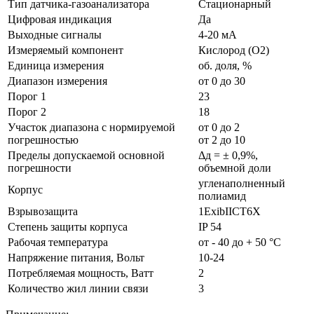
Тип датчика-газоанализатора
Стационарный
Цифровая индикация
Да
Выходные сигналы
4-20 мА
Измеряемый компонент
Кислород (O2)
Единица измерения
об. доля, %
Диапазон измерения
от 0 до 30
Порог 1
23
Порог 2
18
Участок диапазона с нормируемой
от 0 до 2
погрешностью
от 2 до 10
Пределы допускаемой основной
Δд = ± 0,9%,
погрешности
объемной доли
угленаполненный
Корпус
полиамид
Взрывозащита
1ExibIICT6X
Степень защиты корпуса
IP 54
Рабочая температура
от - 40 до + 50 °С
Напряжение питания, Вольт
10-24
Потребляемая мощность, Ватт
2
Количество жил линии связи
3