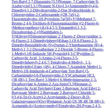
Tert-Butyl 2,7-Diazaspiro [3.5]Nonane- 7-Carboxylate
9-
Azabicyclo[3.3.1]Nonane N-Oxyl
3-(Aminomethyl)-4,6-
Dimethyl-1,2-Dihydropyridin-2-One Hydrochloride
4-
Chloropyridine-2-Carboxamide
((2R,7aS)-2-
Fluorotetrahydro-1H-Pyrrolizin-7a(5H)-Yl)Methanol
7-
Bromo-2,4,6-Trichloro-8-Fluoroquinazoline
((2-Fluoro-6-
(Methoxymethoxy)-8-(4,4,5,5-Tetramethyl-1,3,2-
Dioxaborolan-2-yl)Naphthalen-1-
Yl)Ethynyl)Triisopropylsilane
2'-Fluoro-2'-Deoxyuridine
1-
(6-Fluoro-2,3-Dimethylphenyl)Ethan-1-Ol
6-Fluoro-2,3-
Dimethylbenzaldehyde
(S)-Oxetan-2-Ylmethanamine
(R)-4-
Methyl-1,3,2-Dioxathiolane 2,2-Dioxide
5-Bromo-4-Fluoro-
1-Methyl-1H-Indazole
5H-Pyrazolo[4,3-C]Pyridine-5-
Carboxylic Acid, 3-Amino-2-(4-Fluoro-3,5-
Dimethylphenyl)-2,4,6,7-Tetrahydro-4-Methyl-, 1,1-
Dimethylethyl Ester, (4S)-
4-Chloro-7-Azaindole
Methyl 1-
Methyl-1H-Imidazole-4-Carboxylate
Tert-Butyl (5-
Carbamimidoyl-6-Fluoropyridin-2-Yl)Carbamate HCL
(3R,6R)-1-Tert-Butyl 3-Methyl 6-Methylpiperazine-1,3-
Dicarboxylate
6-Amino-2-Aza-Spiro[3.3]Heptane-2-
Carboxylic Acid Tert-butyl Ester
2-Butynoic Acid
Ethyl 2-
Butynoate
Methyl 2-Butynoate
2-Butynoyl Chloride
5-
[(3,4,6-Tri-O-Acetyl-2-Acetylamido-2-Deoxy-B-D-
Galactopyranosyl)Oxy]Pentanoic Acid
(2S,3R,4R,5R,6R)-3-
Acetamido-6-(Acetoxymethyl)Tetrahydro-2H-Pyran-2,4,5-