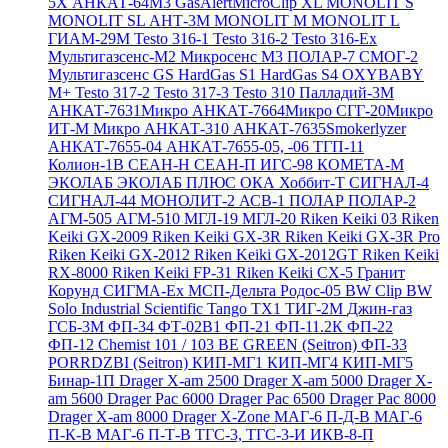
5X
АНКАТ-64М3
GasAlertMicroClip XL
MONOLIT S
MONOLIT SL
АНТ-3М
MONOLIT M
MONOLIT L
ГИАМ-29М
Testo 316-1
Testo 316-2
Testo 316-Ex
Мультигазсенс-М2
Микросенс М3
ПОЛАР-7
СМОГ-2
Мультигазсенс GS
HardGas S1
HardGas S4
OXYBABY
M+
Testo 317-2
Testo 317-3
Testo 310
Палладий-3М
АНКАТ-7631Микро
АНКАТ-7664Микро
СГГ-20Микро
ИТ-М Микро
АНКАТ-310
АНКАТ-7635Smokerlyzer
АНКАТ-7655-04
АНКАТ-7655-05, -06
ТГП-11
Колион-1В
СЕАН-Н
СЕАН-П
ИГС-98
КОМЕТА-М
ЭКОЛАБ
ЭКОЛАБ ПЛЮС
ОКА
Хоббит-Т
СИГНАЛ-4
СИГНАЛ-44
МОНОЛИТ-2
АСВ-1
ПОЛАР
ПОЛАР-2
АГМ-505
АГМ-510
МГЛ-19
МГЛ-20
Riken Keiki 03
Riken
Keiki GX-2009
Riken Keiki GX-3R
Riken Keiki GX-3R Pro
Riken Keiki GX-2012
Riken Keiki GX-2012GT
Riken Keiki
RX-8000
Riken Keiki FP-31
Riken Keiki CX-5
Гранит
Корунд
СИГМА-Ех
МСП-Дельта
Родос-05
BW Clip
BW
Solo
Industrial Scientific Tango TX1
ТИГ-2М
Джин-газ
ГСБ-3М
ФП-34
ФТ-02В1
ФП-21
ФП-11.2К
ФП-22
ФП-12
Chemist 101 / 103 BE GREEN (Seitron)
ФП-33
PORRDZBI (Seitron)
КИП-МГ1
КИП-МГ4
КИП-МГ5
Бинар-1П
Drager X-am 2500
Drager X-am 5000
Drager X-
am 5600
Drager Pac 6000
Drager Pac 6500
Drager Pac 8000
Drager X-am 8000
Drager X-Zone
МАГ-6 П-Д-В
МАГ-6
П-К-В
МАГ-6 П-Т-В
ТГС-3, ТГС-3-И
ИКВ-8-П