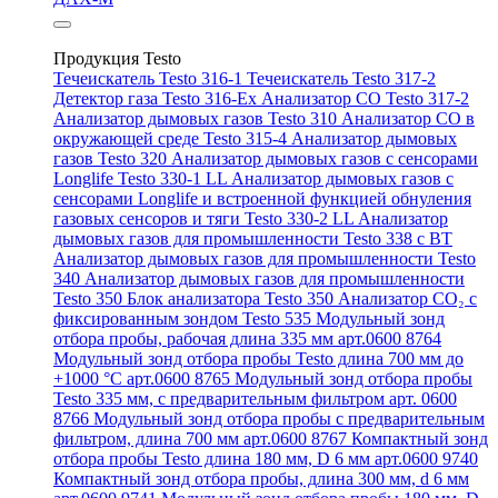
Продукция Testo
Течеискатель Testo 316-1
Течеискатель Testo 317-2
Детектор газа Testo 316-Ex
Анализатор CO Testo 317-2
Анализатор дымовых газов Testo 310
Анализатор CO в
окружающей среде Testo 315-4
Анализатор дымовых
газов Testo 320
Анализатор дымовых газов с сенсорами
Longlife Testo 330-1 LL
Анализатор дымовых газов с
сенсорами Longlife и встроенной функцией обнуления
газовых сенсоров и тяги Testo 330-2 LL
Анализатор
дымовых газов для промышленности Testo 338 с BT
Анализатор дымовых газов для промышленности Testo
340
Анализатор дымовых газов для промышленности
Testo 350
Блок анализатора Testo 350
Анализатор СО₂ с
фиксированным зондом Testo 535
Модульный зонд
отбора пробы, рабочая длина 335 мм арт.0600 8764
Модульный зонд отбора пробы Testo длина 700 мм до
+1000 °С арт.0600 8765
Модульный зонд отбора пробы
Testo 335 мм, с предварительным фильтром арт. 0600
8766
Модульный зонд отбора пробы с предварительным
фильтром, длина 700 мм арт.0600 8767
Компактный зонд
отбора пробы Testo длина 180 мм, D 6 мм арт.0600 9740
Компактный зонд отбора пробы, длина 300 мм, d 6 мм