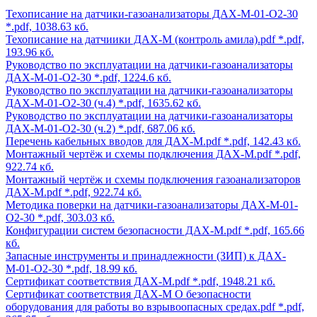
Техописание на датчики-газоанализаторы ДАХ-М-01-O2-30
*.pdf, 1038.63 кб.
Техописание на датчиики ДАХ-М (контроль амила).pdf
*.pdf,
193.96 кб.
Руководство по эксплуатации на датчики-газоанализаторы
ДАХ-М-01-O2-30
*.pdf, 1224.6 кб.
Руководство по эксплуатации на датчики-газоанализаторы
ДАХ-М-01-O2-30 (ч.4)
*.pdf, 1635.62 кб.
Руководство по эксплуатации на датчики-газоанализаторы
ДАХ-М-01-O2-30 (ч.2)
*.pdf, 687.06 кб.
Перечень кабельных вводов для ДАХ-М.pdf
*.pdf, 142.43 кб.
Монтажный чертёж и схемы подключения ДАХ-М.pdf
*.pdf,
922.74 кб.
Монтажный чертёж и схемы подключения газоанализаторов
ДАХ-М.pdf
*.pdf, 922.74 кб.
Методика поверки на датчики-газоанализаторы ДАХ-М-01-
O2-30
*.pdf, 303.03 кб.
Конфигурации систем безопасности ДАХ-М.pdf
*.pdf, 165.66
кб.
Запасные инструменты и принадлежности (ЗИП) к ДАХ-
М-01-O2-30
*.pdf, 18.99 кб.
Сертификат соответствия ДАХ-М.pdf
*.pdf, 1948.21 кб.
Сертификат соответствия ДАХ-М О безопасности
оборудования для работы во взрывоопасных средах.pdf
*.pdf,