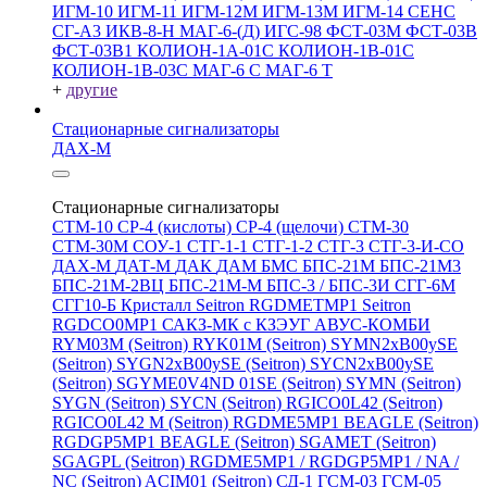
ИГМ-10
ИГМ-11
ИГМ-12М
ИГМ-13М
ИГМ-14
СЕНС
СГ-А3
ИКВ-8-Н
МАГ-6-(Д)
ИГС-98
ФСТ-03М
ФСТ-03В
ФСТ-03В1
КОЛИОН-1А-01С
КОЛИОН-1В-01С
КОЛИОН-1В-03С
МАГ-6 С
МАГ-6 Т
+
другие
Стационарные сигнализаторы
ДАХ-М
Стационарные сигнализаторы
СТМ-10
СР-4 (кислоты)
СР-4 (щелочи)
СТМ-30
СТМ-30М
СОУ-1
СТГ-1-1
СТГ-1-2
СТГ-3
СТГ-3-И-CO
ДАХ-М
ДАТ-М
ДАК
ДАМ
БМС
БПС-21М
БПС-21М3
БПС-21М-2ВЦ
БПС-21М-М
БПС-3 / БПС-3И
СГГ-6М
СГГ10-Б
Кристалл
Seitron RGDMETMP1
Seitron
RGDCO0MP1
САКЗ-МК с КЗЭУГ
АВУС-КОМБИ
RYM03M (Seitron)
RYK01M (Seitron)
SYMN2хB00ySE
(Seitron)
SYGN2xB00ySE (Seitron)
SYCN2xB00ySE
(Seitron)
SGYME0V4ND 01SE (Seitron)
SYMN (Seitron)
SYGN (Seitron)
SYCN (Seitron)
RGICO0L42 (Seitron)
RGICO0L42 M (Seitron)
RGDME5MP1 BEAGLE (Seitron)
RGDGP5MP1 BEAGLE (Seitron)
SGAMET (Seitron)
SGAGPL (Seitron)
RGDME5MP1 / RGDGP5MP1 / NA /
NC (Seitron)
ACIM01 (Seitron)
СД-1
ГСМ-03
ГСМ-05