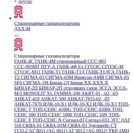
+
другие
Стационарные газоанализаторы
ДАХ-М
Стационарные газоанализаторы
ГАНК-4С
ГАНК-4М стационарный
ССС-903
ССС-903МТ
ПГУ-А
ГАНК-4Ф Ex
СГОЭС
СГОЭС-М
СГОЭС-М11
ГАНК-Т1
ГАНК-Т1Д
ГАНК-Т1ДСА
ГАНК-
Т2
СИГМА-03
СИГМА-03М
Ирексон-АМВ
СИГМА-03
SF6
СИГМА-1М
Бинар-2Д
Бинар ХХ-ХХХ-Х
БИНАР-2П
БИНАР-2П отходящих газов
ЭССА
ЭССА-
М/3
MONOLIT XL
ГАММА-100
АКВТ-01, -02, -03
АНКАТ-410
АНКАТ-500
АНКАТ-7655-02, -03
АНКАТ-7670
ИДК-10-Х1
ИДК-10-Х2
ИДК-10-Х3
ТОП-
СЕНС Т
ТОП-СЕНС 4100G
ТОП-СЕНС 4100S
ТОП-
СЕНС 500
ТОП-СЕНС 1000
ТОП-СЕНС 10N
ТОП-
СЕНС F
ТОП-СЕНС N
Сигнал-03
Сигнал-033
ЭГС
ДАГ
510
СКВА-01
СКВА-01М
СКВА-03
Эдельвейс СТ
ГСО-2
АГ 0011 (AG 0011)
АГ 0012 (AG 0012)
УКР-1МЦ