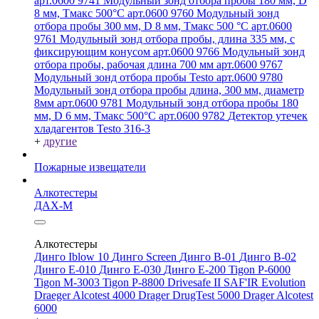
арт.0600 9741
Модульный зонд отбора пробы 180 мм, D
8 мм, Tмакс 500°С арт.0600 9760
Модульный зонд
отбора пробы 300 мм, D 8 мм, Tмакс 500 °C арт.0600
9761
Модульный зонд отбора пробы, длина 335 мм, с
фиксирующим конусом арт.0600 9766
Модульный зонд
отбора пробы, рабочая длина 700 мм арт.0600 9767
Модульный зонд отбора пробы Testo арт.0600 9780
Модульный зонд отбора пробы длина, 300 мм, диаметр
8мм арт.0600 9781
Модульный зонд отбора пробы 180
мм, D 6 мм, Tмакс 500°С арт.0600 9782
Детектор утечек
хладагентов Testo 316-3
+
другие
Пожарные извещатели
Алкотестеры
ДАХ-М
Алкотестеры
Динго Iblow 10
Динго Screen
Динго В-01
Динго В-02
Динго Е-010
Динго Е-030
Динго Е-200
Tigon P-6000
Tigon M-3003
Tigon P-8800
Drivesafe II
SAF'IR Evolution
Draeger Alcotest 4000
Drager DrugTest 5000
Drager Alcotest
6000