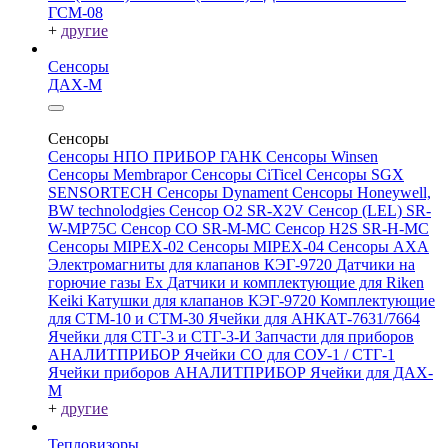
ГСМ-08
+
другие
Сенсоры
ДАХ-М
Сенсоры
Сенсоры НПО ПРИБОР ГАНК
Сенсоры Winsen
Сенсоры Membrapor
Сенсоры CiTicel
Сенсоры SGX
SENSORTECH
Сенсоры Dynament
Сенсоры Honeywell,
BW technolodgies
Сенсор O2 SR-X2V
Сенсор (LEL) SR-
W-MP75C
Сенсор CO SR-M-MC
Сенсор H2S SR-H-MC
Сенсоры MIPEX-02
Сенсоры MIPEX-04
Сенсоры АХА
Электромагниты для клапанов КЭГ-9720
Датчики на
горючие газы Ex
Датчики и комплектующие для Riken
Keiki
Катушки для клапанов КЭГ-9720
Комплектующие
для СТМ-10 и СТМ-30
Ячейки для АНКАТ-7631/7664
Ячейки для СТГ-3 и СТГ-3-И
Запчасти для приборов
АНАЛИТПРИБОР
Ячейки CO для СОУ-1 / СТГ-1
Ячейки приборов АНАЛИТПРИБОР
Ячейки для ДАХ-
М
+
другие
Тепловизоры