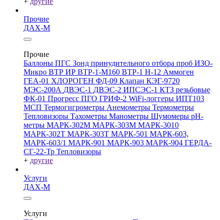
+
другие
Прочие
ДАХ-М
Прочие
Баллоны ПГС
Зонд принудительного отбора проб
ИЗО-
Микро
ВТР
ИР
ВТР-1-М160
ВТР-1
Н-12
Аммоген
ГЕА-01
ХЛОРОГЕН
ФД-09
Клапан КЭГ-9720
МЭС-200А
ДВЭС-1
ДВЭС-2
ИПСЭС-1
КТЗ резьбовые
ФК-01 Прогресс
ПГО
ГРИФ-2
WiFi-логгеры
ИПТ103
МСП
Термогигрометры
Анемометры
Термометры
Тепловизоры
Тахометры
Манометры
Шумомеры
pH-
метры
МАРК-302М
МАРК-303М
МАРК-3010
МАРК-302Т
МАРК-303Т
МАРК-501
МАРК-603,
МАРК-603/1
МАРК-901
МАРК-903
МАРК-904
ГЕРДА-
СГ-22-Тр
Тепловизоры
+
другие
Услуги
ДАХ-М
Услуги