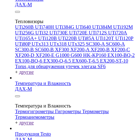
ДАХ-М
Тепловизоры
UTi260В
UTi740H
UTi384G
UTi640
UTi384M
UTi192M
UTi256G
UTi32
UTi730E
UTi720E
UTi712S
UTi720A
UTi165A+
UTi120B
UTi220B
UTi85A
UTi120T
UTi120P
UTi80P
UTx313
UTx318
UTx325
SC300-A
SC600-A
SC300-B
SC600-B
XF300
XF200-A
XF200-B
XF200-C
XF200-D
XF200-E
G1000
G600
HK-KP160
EX100-BQ-2
EX100-BQ-6
EX300-Q-6.5
EX600-T-6.5
EX200-ST-10
Torus для обнаружения утечек элегаза SF6
+
другие
Температура и Влажность
ДАХ-М
Температура и Влажность
Термогигрометры
Гигрометры
Термометры
Термоанемометры
+
другие
Продукция Testo
ДАХ-М