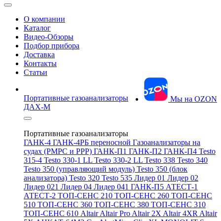
О компании
Каталог
Видео-Обзоры
Подбор прибора
Доставка
Контакты
Статьи
Портативные газоанализаторы
Мы на OZON
ДАХ-М
Портативные газоанализаторы
ГАНК-4
ГАНК-4РБ переносной
Газоанализаторы на
судах (РМРС и РРР)
ГАНК-П1
ГАНК-П2
ГАНК-П4
Testo
315-4
Testo 330-1 LL
Testo 330-2 LL
Testo 338
Testo 340
Testo 350 (управляющий модуль)
Testo 350 (блок
анализатора)
Testo 320
Testo 535
Лидер 01
Лидер 02
Лидер 021
Лидер 04
Лидер 041
ГАНК-П5
АТЕСТ-1
АТЕСТ-2
ТОП-СЕНС 210
ТОП-СЕНС 260
ТОП-СЕНС
510
ТОП-СЕНС 360
ТОП-СЕНС 380
ТОП-СЕНС 310
ТОП-СЕНС 610
Altair
Altair Pro
Altair 2X
Altair 4XR
Altair