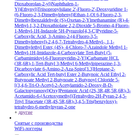
Dioxaborolan-2-yl)Naphthalen-1-
Yl)Ethynyl)Triisopropylsilane
2'-Fluoro-2'-Deoxyuridine
1-
(6-Fluoro-2,3-Dimethylphenyl)Ethan-1-Ol
6-Fluoro-2,3-
Dimethylbenzaldehyde
(S)-Oxetan-2-Ylmethanamine
(R)-4-
Methyl-1,3,2-Dioxathiolane 2,2-Dioxide
5-Bromo-4-Fluoro-
1-Methyl-1H-Indazole
5H-Pyrazolo[4,3-C]Pyridine-5-
Carboxylic Acid, 3-Amino-2-(4-Fluoro-3,5-
Dimethylphenyl)-2,4,6,7-Tetrahydro-4-Methyl-, 1,1-
Dimethylethyl Ester, (4S)-
4-Chloro-7-Azaindole
Methyl 1-
Methyl-1H-Imidazole-4-Carboxylate
Tert-Butyl (5-
Carbamimidoyl-6-Fluoropyridin-2-Yl)Carbamate HCL
(3R,6R)-1-Tert-Butyl 3-Methyl 6-Methylpiperazine-1,3-
Dicarboxylate
6-Amino-2-Aza-Spiro[3.3]Heptane-2-
Carboxylic Acid Tert-butyl Ester
2-Butynoic Acid
Ethyl 2-
Butynoate
Methyl 2-Butynoate
2-Butynoyl Chloride
5-
[(3,4,6-Tri-O-Acetyl-2-Acetylamido-2-Deoxy-B-D-
Galactopyranosyl)Oxy]Pentanoic Acid
(2S,3R,4R,5R,6R)-3-
Acetamido-6-(Acetoxymethyl)Tetrahydro-2H-Pyran-2,4,5-
Triyl Triacetate
(3R,4S,5R,6R)-3,4,5-Tris(benzyloxy)-
tetrahydro-6-methylpyran-2-one
+
другие
Снятые с производства
WiFi-логгеры