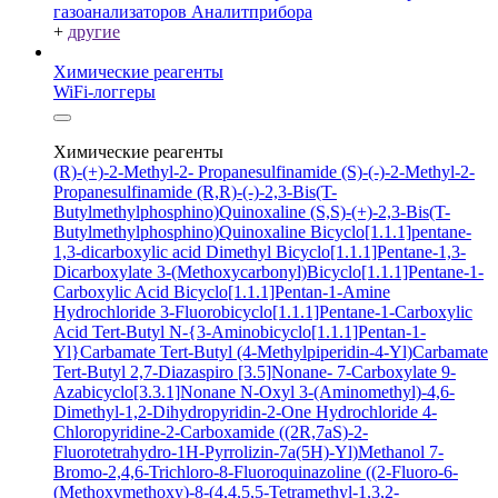
газоанализаторов Аналитприбора
+
другие
Химические реагенты
WiFi-логгеры
Химические реагенты
(R)-(+)-2-Methyl-2- Propanesulfinamide
(S)-(-)-2-Methyl-2-
Propanesulfinamide
(R,R)-(-)-2,3-Bis(T-
Butylmethylphosphino)Quinoxaline
(S,S)-(+)-2,3-Bis(T-
Butylmethylphosphino)Quinoxaline
Bicyclo[1.1.1]pentane-
1,3-dicarboxylic acid
Dimethyl Bicyclo[1.1.1]Pentane-1,3-
Dicarboxylate
3-(Methoxycarbonyl)Bicyclo[1.1.1]Pentane-1-
Carboxylic Acid
Bicyclo[1.1.1]Pentan-1-Amine
Hydrochloride
3-Fluorobicyclo[1.1.1]Pentane-1-Carboxylic
Acid
Tert-Butyl N-{3-Aminobicyclo[1.1.1]Pentan-1-
Yl}Carbamate
Tert-Butyl (4-Methylpiperidin-4-Yl)Carbamate
Tert-Butyl 2,7-Diazaspiro [3.5]Nonane- 7-Carboxylate
9-
Azabicyclo[3.3.1]Nonane N-Oxyl
3-(Aminomethyl)-4,6-
Dimethyl-1,2-Dihydropyridin-2-One Hydrochloride
4-
Chloropyridine-2-Carboxamide
((2R,7aS)-2-
Fluorotetrahydro-1H-Pyrrolizin-7a(5H)-Yl)Methanol
7-
Bromo-2,4,6-Trichloro-8-Fluoroquinazoline
((2-Fluoro-6-
(Methoxymethoxy)-8-(4,4,5,5-Tetramethyl-1,3,2-