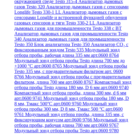
окружающей среде Testo 315-4
Анализатор дымовых
газов Testo 320
Анализатор дымовых газов с сенсорами
Longlife Testo 330-1 LL
Анализатор дымовых газов с
сенсорами Longlife и встроенной функцией обнуления
газовых сенсоров и тяги Testo 330-2 LL
Анализатор
дымовых газов для промышленности Testo 338 с BT
Анализатор дымовых газов для промышленности Testo
340
Анализатор дымовых газов для промышленности
Testo 350
Блок анализатора Testo 350
Анализатор СО₂ с
фиксированным зондом Testo 535
Модульный зонд
отбора пробы, рабочая длина 335 мм арт.0600 8764
Модульный зонд отбора пробы Testo длина 700 мм до
+1000 °С арт.0600 8765
Модульный зонд отбора пробы
Testo 335 мм, с предварительным фильтром арт. 0600
8766
Модульный зонд отбора пробы с предварительным
фильтром, длина 700 мм арт.0600 8767
Компактный зонд
отбора пробы Testo длина 180 мм, D 6 мм арт.0600 9740
Компактный зонд отбора пробы, длина 300 мм, d 6 мм
арт.0600 9741
Модульный зонд отбора пробы 180 мм, D
8 мм, Tмакс 500°С арт.0600 9760
Модульный зонд
отбора пробы 300 мм, D 8 мм, Tмакс 500 °C арт.0600
9761
Модульный зонд отбора пробы, длина 335 мм, с
фиксирующим конусом арт.0600 9766
Модульный зонд
отбора пробы, рабочая длина 700 мм арт.0600 9767
Модульный зонд отбора пробы Testo арт.0600 9780