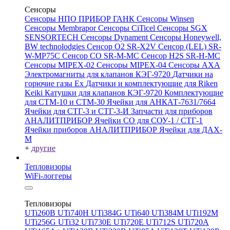
Сенсоры
Сенсоры НПО ПРИБОР ГАНК
Сенсоры Winsen
Сенсоры Membrapor
Сенсоры CiTicel
Сенсоры SGX
SENSORTECH
Сенсоры Dynament
Сенсоры Honeywell,
BW technolodgies
Сенсор O2 SR-X2V
Сенсор (LEL) SR-
W-MP75C
Сенсор CO SR-M-MC
Сенсор H2S SR-H-MC
Сенсоры MIPEX-02
Сенсоры MIPEX-04
Сенсоры АХА
Электромагниты для клапанов КЭГ-9720
Датчики на
горючие газы Ex
Датчики и комплектующие для Riken
Keiki
Катушки для клапанов КЭГ-9720
Комплектующие
для СТМ-10 и СТМ-30
Ячейки для АНКАТ-7631/7664
Ячейки для СТГ-3 и СТГ-3-И
Запчасти для приборов
АНАЛИТПРИБОР
Ячейки CO для СОУ-1 / СТГ-1
Ячейки приборов АНАЛИТПРИБОР
Ячейки для ДАХ-
М
+
другие
Тепловизоры
WiFi-логгеры
Тепловизоры
UTi260В
UTi740H
UTi384G
UTi640
UTi384M
UTi192M
UTi256G
UTi32
UTi730E
UTi720E
UTi712S
UTi720A