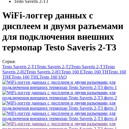
Testo Saveris 2-T3
WiFi-логгер данных с
дисплеем и двумя разъемами
для подключения внешних
термопар Testo Saveris 2-T3
Серия:
Testo Saveris 2-T1
Testo Saveris 2-T2
Testo Saveris 2-T3
Testo
Saveris 2-H2
Testo Saveris 2-H1
Testo 160 E
Testo 160 TH
Testo 160
THE
Testo 160 THL
Testo 160 IAQ