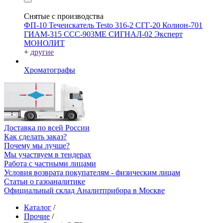
Снятые с производства
ФП-10
Течеискатель Testo 316-2
СГГ-20
Колион-701
ГИАМ-315
ССС-903МЕ
СИГНАЛ-02
Эксперт
МОНОЛИТ
+
другие
Хроматографы
Доставка по всей России
Как сделать заказ?
Почему мы лучше?
Мы участвуем в тендерах
Работа с частными лицами
Условия возврата покупателям - физическим лицам
Статьи о газоаналитике
Официальный склад Аналитприбора в Москве
Каталог
/
Прочие
/