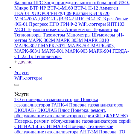
Баллоны ПГС
Зонд принудительного отбора проб
ИЗО-
Микро
ВТР
ИР
ВТР-1-М160
ВТР-1
Н-12
Аммоген
ГЕА-01
ХЛОРОГЕН
ФД-09
Клапан КЭГ-9720
МЭС-200А
ДВЭС-1
ДВЭС-2
ИПСЭС-1
КТЗ резьбовые
ФК-01 Прогресс
ПГО
ГРИФ-2
WiFi-логгеры
ИПТ103
МСП
Термогигрометры
Анемометры
Термометры
Тепловизоры
Тахометры
Манометры
Шумомеры
pH-
метры
МАРК-302М
МАРК-303М
МАРК-3010
МАРК-302Т
МАРК-303Т
МАРК-501
МАРК-603,
МАРК-603/1
МАРК-901
МАРК-903
МАРК-904
ГЕРДА-
СГ-22-Тр
Тепловизоры
+
другие
Услуги
WiFi-логгеры
Услуги
ТО и поверка газоанализаторов
Поверка
газоанализаторов ГАНК-4
Поверка газоанализаторов
ЭКОЛАБ / ЭКОЛАБ Плюс
Поверка, ремонт,
обслуживание газоанализаторов серии ФП (ФАРМЭК)
Поверка, ремонт, обслуживание газоанализаторов серий
СИГНАЛ-4 и СИГМА-03
Поверка, техническое
обслуживание газоанализатора АНТ-3М
Поверка, ТО