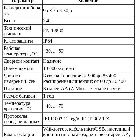
Параметр
Значение
Размеры прибора,
95 × 75 × 30,5
мм
Вес, г
240
Технический
EN 12830
стандарт
Класс защиты
IP54
Рабочая
−30…+50
температура, °C
Дверной контакт
Наличие
Объём памяти
10 000 записей
Частота
Базовая лицензия: от 900 до 86 400
измерений, сек
Расширенная лицензия: от 60 до 86 400
Питание
Батареи AA (AlMn) — четыре штуки
Ресурс батареи
1 год
Температура
−40…+70
хранения, °C
Протоколы
IEEE 802.11 b/g/n, IEEE 802.1 X
передачи данных
Wifi-логгер, кабель microUSB, настенный
Комплектация
кронштейн с замком, четыре батареи AA,