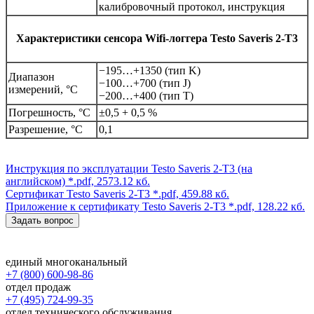
калибровочный протокол, инструкция
Характеристики сенсора Wifi-логгера
Testo Saveris 2-T3
−195…+1350 (тип K)
Диапазон
−100…+700 (тип J)
измерений, °C
−200…+400 (тип T)
Погрешность, °C
±0,5 + 0,5 %
Разрешение, °C
0,1
Инструкция по эксплуатации Testo Saveris 2-T3 (на
английском)
*.pdf, 2573.12 кб.
Сертификат Testo Saveris 2-T3
*.pdf, 459.88 кб.
Приложение к сертификату Testo Saveris 2-T3
*.pdf, 128.22 кб.
Задать вопрос
единый многоканальный
+7 (800) 600-98-86
отдел продаж
+7 (495) 724-99-35
отдел технического обслуживания