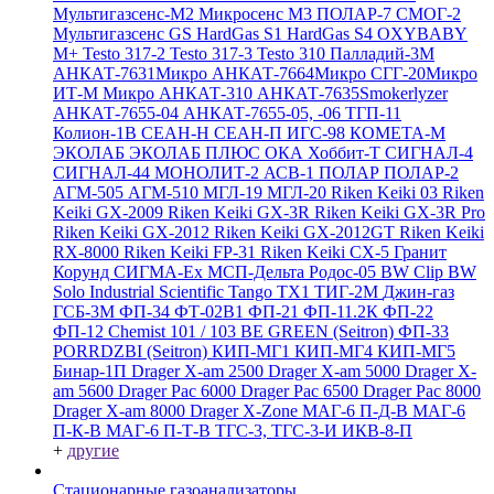
Мультигазсенс-М2
Микросенс М3
ПОЛАР-7
СМОГ-2
Мультигазсенс GS
HardGas S1
HardGas S4
OXYBABY
M+
Testo 317-2
Testo 317-3
Testo 310
Палладий-3М
АНКАТ-7631Микро
АНКАТ-7664Микро
СГГ-20Микро
ИТ-М Микро
АНКАТ-310
АНКАТ-7635Smokerlyzer
АНКАТ-7655-04
АНКАТ-7655-05, -06
ТГП-11
Колион-1В
СЕАН-Н
СЕАН-П
ИГС-98
КОМЕТА-М
ЭКОЛАБ
ЭКОЛАБ ПЛЮС
ОКА
Хоббит-Т
СИГНАЛ-4
СИГНАЛ-44
МОНОЛИТ-2
АСВ-1
ПОЛАР
ПОЛАР-2
АГМ-505
АГМ-510
МГЛ-19
МГЛ-20
Riken Keiki 03
Riken
Keiki GX-2009
Riken Keiki GX-3R
Riken Keiki GX-3R Pro
Riken Keiki GX-2012
Riken Keiki GX-2012GT
Riken Keiki
RX-8000
Riken Keiki FP-31
Riken Keiki CX-5
Гранит
Корунд
СИГМА-Ех
МСП-Дельта
Родос-05
BW Clip
BW
Solo
Industrial Scientific Tango TX1
ТИГ-2М
Джин-газ
ГСБ-3М
ФП-34
ФТ-02В1
ФП-21
ФП-11.2К
ФП-22
ФП-12
Chemist 101 / 103 BE GREEN (Seitron)
ФП-33
PORRDZBI (Seitron)
КИП-МГ1
КИП-МГ4
КИП-МГ5
Бинар-1П
Drager X-am 2500
Drager X-am 5000
Drager X-
am 5600
Drager Pac 6000
Drager Pac 6500
Drager Pac 8000
Drager X-am 8000
Drager X-Zone
МАГ-6 П-Д-В
МАГ-6
П-К-В
МАГ-6 П-Т-В
ТГС-3, ТГС-3-И
ИКВ-8-П
+
другие
Стационарные газоанализаторы