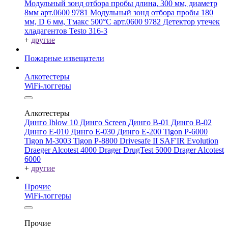
Модульный зонд отбора пробы длина, 300 мм, диаметр
8мм арт.0600 9781
Модульный зонд отбора пробы 180
мм, D 6 мм, Tмакс 500°С арт.0600 9782
Детектор утечек
хладагентов Testo 316-3
+
другие
Пожарные извещатели
Алкотестеры
WiFi-логгеры
Алкотестеры
Динго Iblow 10
Динго Screen
Динго В-01
Динго В-02
Динго Е-010
Динго Е-030
Динго Е-200
Tigon P-6000
Tigon M-3003
Tigon P-8800
Drivesafe II
SAF'IR Evolution
Draeger Alcotest 4000
Drager DrugTest 5000
Drager Alcotest
6000
+
другие
Прочие
WiFi-логгеры
Прочие