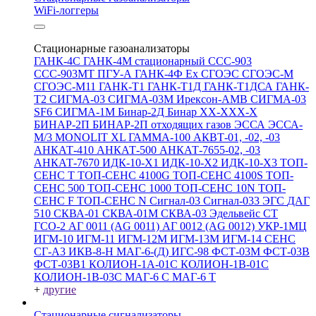
WiFi-логгеры
Стационарные газоанализаторы
ГАНК-4С
ГАНК-4М стационарный
ССС-903
ССС-903МТ
ПГУ-А
ГАНК-4Ф Ex
СГОЭС
СГОЭС-М
СГОЭС-М11
ГАНК-Т1
ГАНК-Т1Д
ГАНК-Т1ДСА
ГАНК-
Т2
СИГМА-03
СИГМА-03М
Ирексон-АМВ
СИГМА-03
SF6
СИГМА-1М
Бинар-2Д
Бинар ХХ-ХХХ-Х
БИНАР-2П
БИНАР-2П отходящих газов
ЭССА
ЭССА-
М/3
MONOLIT XL
ГАММА-100
АКВТ-01, -02, -03
АНКАТ-410
АНКАТ-500
АНКАТ-7655-02, -03
АНКАТ-7670
ИДК-10-Х1
ИДК-10-Х2
ИДК-10-Х3
ТОП-
СЕНС Т
ТОП-СЕНС 4100G
ТОП-СЕНС 4100S
ТОП-
СЕНС 500
ТОП-СЕНС 1000
ТОП-СЕНС 10N
ТОП-
СЕНС F
ТОП-СЕНС N
Сигнал-03
Сигнал-033
ЭГС
ДАГ
510
СКВА-01
СКВА-01М
СКВА-03
Эдельвейс СТ
ГСО-2
АГ 0011 (AG 0011)
АГ 0012 (AG 0012)
УКР-1МЦ
ИГМ-10
ИГМ-11
ИГМ-12М
ИГМ-13М
ИГМ-14
СЕНС
СГ-А3
ИКВ-8-Н
МАГ-6-(Д)
ИГС-98
ФСТ-03М
ФСТ-03В
ФСТ-03В1
КОЛИОН-1А-01С
КОЛИОН-1В-01С
КОЛИОН-1В-03С
МАГ-6 С
МАГ-6 Т
+
другие
Стационарные сигнализаторы