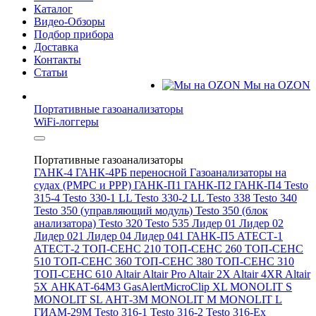
Каталог
Видео-Обзоры
Подбор прибора
Доставка
Контакты
Статьи
Мы на OZON
Портативные газоанализаторы
WiFi-логгеры
Портативные газоанализаторы
ГАНК-4
ГАНК-4РБ переносной
Газоанализаторы на
судах (РМРС и РРР)
ГАНК-П1
ГАНК-П2
ГАНК-П4
Testo
315-4
Testo 330-1 LL
Testo 330-2 LL
Testo 338
Testo 340
Testo 350 (управляющий модуль)
Testo 350 (блок
анализатора)
Testo 320
Testo 535
Лидер 01
Лидер 02
Лидер 021
Лидер 04
Лидер 041
ГАНК-П5
АТЕСТ-1
АТЕСТ-2
ТОП-СЕНС 210
ТОП-СЕНС 260
ТОП-СЕНС
510
ТОП-СЕНС 360
ТОП-СЕНС 380
ТОП-СЕНС 310
ТОП-СЕНС 610
Altair
Altair Pro
Altair 2X
Altair 4XR
Altair
5X
АНКАТ-64М3
GasAlertMicroClip XL
MONOLIT S
MONOLIT SL
АНТ-3М
MONOLIT M
MONOLIT L
ГИАМ-29М
Testo 316-1
Testo 316-2
Testo 316-Ex