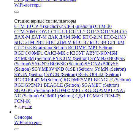
WiFi-логгеры
Стационарные сигнализаторы
СТМ-10
СР-4 (кислоты)
СР-4 (щелочи)
СТМ-30
СТМ-30М
СОУ-1
СТГ-1-1
СТГ-1-2
СТГ-3
СТГ-3-И-CO
ДАХ-М
ДАТ-М
ДАК
ДАМ
БМС
БПС-21М
БПС-21М3
БПС-21М-2ВЦ
БПС-21М-М
БПС-3 / БПС-3И
СГГ-6М
СГГ10-Б
Кристалл
Seitron RGDMETMP1
Seitron
RGDCO0MP1
САКЗ-МК с КЗЭУГ
АВУС-КОМБИ
RYM03M (Seitron)
RYK01M (Seitron)
SYMN2хB00ySE
(Seitron)
SYGN2xB00ySE (Seitron)
SYCN2xB00ySE
(Seitron)
SGYME0V4ND 01SE (Seitron)
SYMN (Seitron)
SYGN (Seitron)
SYCN (Seitron)
RGICO0L42 (Seitron)
RGICO0L42 M (Seitron)
RGDME5MP1 BEAGLE (Seitron)
RGDGP5MP1 BEAGLE (Seitron)
SGAMET (Seitron)
SGAGPL (Seitron)
RGDME5MP1 / RGDGP5MP1 / NA /
NC (Seitron)
ACIM01 (Seitron)
СД-1
ГСМ-03
ГСМ-05
ГСМ-08
+
другие
Сенсоры
WiFi-логгеры