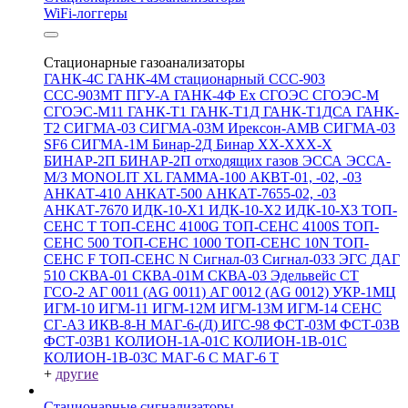
WiFi-логгеры
Стационарные газоанализаторы
ГАНК-4С
ГАНК-4М стационарный
ССС-903
ССС-903МТ
ПГУ-А
ГАНК-4Ф Ex
СГОЭС
СГОЭС-М
СГОЭС-М11
ГАНК-Т1
ГАНК-Т1Д
ГАНК-Т1ДСА
ГАНК-
Т2
СИГМА-03
СИГМА-03М
Ирексон-АМВ
СИГМА-03
SF6
СИГМА-1М
Бинар-2Д
Бинар ХХ-ХХХ-Х
БИНАР-2П
БИНАР-2П отходящих газов
ЭССА
ЭССА-
М/3
MONOLIT XL
ГАММА-100
АКВТ-01, -02, -03
АНКАТ-410
АНКАТ-500
АНКАТ-7655-02, -03
АНКАТ-7670
ИДК-10-Х1
ИДК-10-Х2
ИДК-10-Х3
ТОП-
СЕНС Т
ТОП-СЕНС 4100G
ТОП-СЕНС 4100S
ТОП-
СЕНС 500
ТОП-СЕНС 1000
ТОП-СЕНС 10N
ТОП-
СЕНС F
ТОП-СЕНС N
Сигнал-03
Сигнал-033
ЭГС
ДАГ
510
СКВА-01
СКВА-01М
СКВА-03
Эдельвейс СТ
ГСО-2
АГ 0011 (AG 0011)
АГ 0012 (AG 0012)
УКР-1МЦ
ИГМ-10
ИГМ-11
ИГМ-12М
ИГМ-13М
ИГМ-14
СЕНС
СГ-А3
ИКВ-8-Н
МАГ-6-(Д)
ИГС-98
ФСТ-03М
ФСТ-03В
ФСТ-03В1
КОЛИОН-1А-01С
КОЛИОН-1В-01С
КОЛИОН-1В-03С
МАГ-6 С
МАГ-6 Т
+
другие
Стационарные сигнализаторы