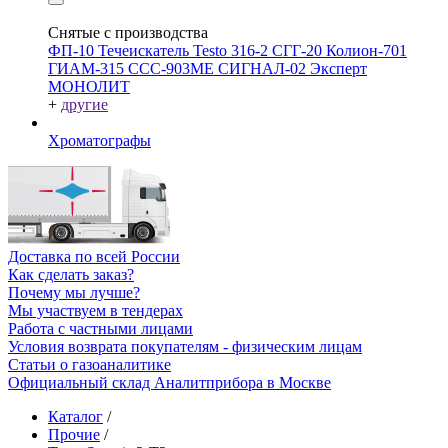
Снятые с производства
ФП-10
Течеискатель Testo 316-2
СГГ-20
Колион-701
ГИАМ-315
ССС-903МЕ
СИГНАЛ-02
Эксперт
МОНОЛИТ
+
другие
Хроматографы
Доставка по всей России
Как сделать заказ?
Почему мы лучше?
Мы участвуем в тендерах
Работа с частными лицами
Условия возврата покупателям - физическим лицам
Статьи о газоаналитике
Официальный склад Аналитприбора в Москве
Каталог
/
Прочие
/