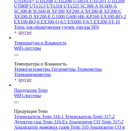
UTi165A+
UTi120B
UTi220B
UTi85A
UTi120T
UTi120P
UTi80P
UTx313
UTx318
UTx325
SC300-A
SC600-A
SC300-B
SC600-B
XF300
XF200-A
XF200-B
XF200-C
XF200-D
XF200-E
G1000
G600
HK-KP160
EX100-BQ-2
EX100-BQ-6
EX300-Q-6.5
EX600-T-6.5
EX200-ST-10
Torus для обнаружения утечек элегаза SF6
+
другие
Температура и Влажность
WiFi-логгеры
Температура и Влажность
Термогигрометры
Гигрометры
Термометры
Термоанемометры
+
другие
Продукция Testo
WiFi-логгеры
Продукция Testo
Течеискатель Testo 316-1
Течеискатель Testo 317-2
Детектор газа Testo 316-Ex
Анализатор CO Testo 317-2
Анализатор дымовых газов Testo 310
Анализатор CO в