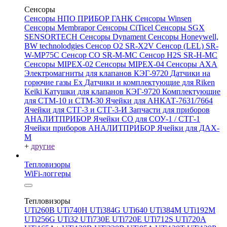
Сенсоры
Сенсоры НПО ПРИБОР ГАНК
Сенсоры Winsen
Сенсоры Membrapor
Сенсоры CiTicel
Сенсоры SGX
SENSORTECH
Сенсоры Dynament
Сенсоры Honeywell,
BW technolodgies
Сенсор O2 SR-X2V
Сенсор (LEL) SR-
W-MP75C
Сенсор CO SR-M-MC
Сенсор H2S SR-H-MC
Сенсоры MIPEX-02
Сенсоры MIPEX-04
Сенсоры АХА
Электромагниты для клапанов КЭГ-9720
Датчики на
горючие газы Ex
Датчики и комплектующие для Riken
Keiki
Катушки для клапанов КЭГ-9720
Комплектующие
для СТМ-10 и СТМ-30
Ячейки для АНКАТ-7631/7664
Ячейки для СТГ-3 и СТГ-3-И
Запчасти для приборов
АНАЛИТПРИБОР
Ячейки CO для СОУ-1 / СТГ-1
Ячейки приборов АНАЛИТПРИБОР
Ячейки для ДАХ-
М
+
другие
Тепловизоры
WiFi-логгеры
Тепловизоры
UTi260В
UTi740H
UTi384G
UTi640
UTi384M
UTi192M
UTi256G
UTi32
UTi730E
UTi720E
UTi712S
UTi720A