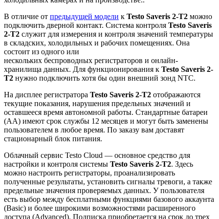
В отличие от
предыдущей модели
к
Testo Saveris 2-T2
можно
подключить дверной контакт. Система контроля
Testo Saveris
2-T2
служит для измерения и контроля значений температуры
в складских, холодильных и рабочих помещениях. Она
состоит из одного или
нескольких беспроводных регистраторов и онлайн-
хранилища данных. Для функционирования к
Testo Saveris 2-
T2
нужно подключить хотя бы один внешний зонд NTC.
На дисплее регистратора
Testo Saveris 2-T2
отображаются
текущие показания, нарушения предельных значений и
оставшееся время автономной работы. Стандартные батареи
(AA) имеют срок службы 12 месяцев и могут быть заменены
пользователем в любое время. По заказу вам доставят
стационарный блок питания.
Облачный сервис Testo Cloud — основное средство для
настройки и контроля системы
Testo Saveris 2-T2
. Здесь
можно настроить регистраторы, проанализировать
полученные результаты, установить сигналы тревоги, а также
предельные значения проверяемых данных. У пользователя
есть выбор между бесплатными функциями базового аккаунта
(Basic) и более широкими возможностями расширенного
доступа (Advanced). Подписка приобретается на срок до трех