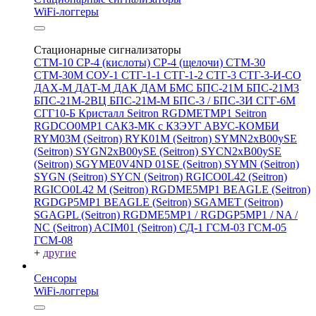
WiFi-логгеры
Стационарные сигнализаторы
СТМ-10
СР-4 (кислоты)
СР-4 (щелочи)
СТМ-30
СТМ-30М
СОУ-1
СТГ-1-1
СТГ-1-2
СТГ-3
СТГ-3-И-CO
ДАХ-М
ДАТ-М
ДАК
ДАМ
БМС
БПС-21М
БПС-21М3
БПС-21М-2ВЦ
БПС-21М-М
БПС-3 / БПС-3И
СГГ-6М
СГГ10-Б
Кристалл
Seitron RGDMETMP1
Seitron
RGDCO0MP1
САКЗ-МК с КЗЭУГ
АВУС-КОМБИ
RYM03M (Seitron)
RYK01M (Seitron)
SYMN2хB00ySE
(Seitron)
SYGN2xB00ySE (Seitron)
SYCN2xB00ySE
(Seitron)
SGYME0V4ND 01SE (Seitron)
SYMN (Seitron)
SYGN (Seitron)
SYCN (Seitron)
RGICO0L42 (Seitron)
RGICO0L42 M (Seitron)
RGDME5MP1 BEAGLE (Seitron)
RGDGP5MP1 BEAGLE (Seitron)
SGAMET (Seitron)
SGAGPL (Seitron)
RGDME5MP1 / RGDGP5MP1 / NA /
NC (Seitron)
ACIM01 (Seitron)
СД-1
ГСМ-03
ГСМ-05
ГСМ-08
+
другие
Сенсоры
WiFi-логгеры