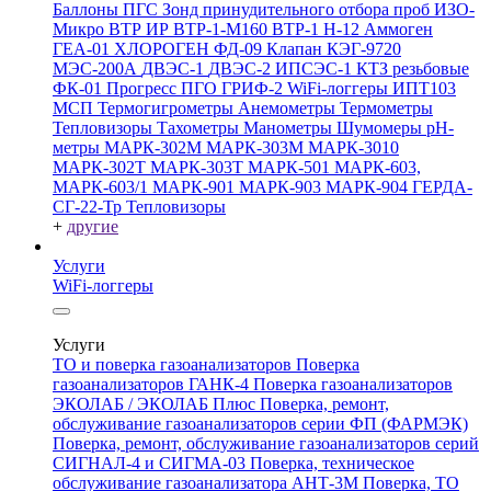
Баллоны ПГС
Зонд принудительного отбора проб
ИЗО-
Микро
ВТР
ИР
ВТР-1-М160
ВТР-1
Н-12
Аммоген
ГЕА-01
ХЛОРОГЕН
ФД-09
Клапан КЭГ-9720
МЭС-200А
ДВЭС-1
ДВЭС-2
ИПСЭС-1
КТЗ резьбовые
ФК-01 Прогресс
ПГО
ГРИФ-2
WiFi-логгеры
ИПТ103
МСП
Термогигрометры
Анемометры
Термометры
Тепловизоры
Тахометры
Манометры
Шумомеры
pH-
метры
МАРК-302М
МАРК-303М
МАРК-3010
МАРК-302Т
МАРК-303Т
МАРК-501
МАРК-603,
МАРК-603/1
МАРК-901
МАРК-903
МАРК-904
ГЕРДА-
СГ-22-Тр
Тепловизоры
+
другие
Услуги
WiFi-логгеры
Услуги
ТО и поверка газоанализаторов
Поверка
газоанализаторов ГАНК-4
Поверка газоанализаторов
ЭКОЛАБ / ЭКОЛАБ Плюс
Поверка, ремонт,
обслуживание газоанализаторов серии ФП (ФАРМЭК)
Поверка, ремонт, обслуживание газоанализаторов серий
СИГНАЛ-4 и СИГМА-03
Поверка, техническое
обслуживание газоанализатора АНТ-3М
Поверка, ТО