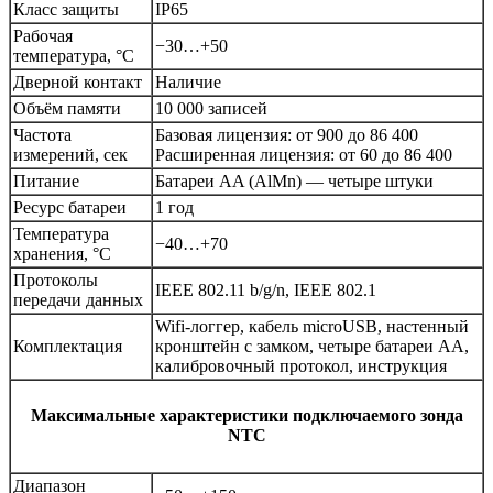
Класс защиты
IP65
Рабочая
−30…+50
температура, °C
Дверной контакт
Наличие
Объём памяти
10 000 записей
Частота
Базовая лицензия: от 900 до 86 400
измерений, сек
Расширенная лицензия: от 60 до 86 400
Питание
Батареи AA (AlMn) — четыре штуки
Ресурс батареи
1 год
Температура
−40…+70
хранения, °C
Протоколы
IEEE 802.11 b/g/n, IEEE 802.1
передачи данных
Wifi-логгер, кабель microUSB, настенный
Комплектация
кронштейн с замком, четыре батареи AA,
калибровочный протокол, инструкция
Максимальные характеристики подключаемого зонда
NTC
Диапазон