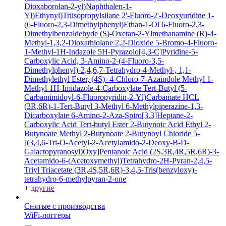
Dioxaborolan-2-yl)Naphthalen-1-
Yl)Ethynyl)Triisopropylsilane
2'-Fluoro-2'-Deoxyuridine
1-
(6-Fluoro-2,3-Dimethylphenyl)Ethan-1-Ol
6-Fluoro-2,3-
Dimethylbenzaldehyde
(S)-Oxetan-2-Ylmethanamine
(R)-4-
Methyl-1,3,2-Dioxathiolane 2,2-Dioxide
5-Bromo-4-Fluoro-
1-Methyl-1H-Indazole
5H-Pyrazolo[4,3-C]Pyridine-5-
Carboxylic Acid, 3-Amino-2-(4-Fluoro-3,5-
Dimethylphenyl)-2,4,6,7-Tetrahydro-4-Methyl-, 1,1-
Dimethylethyl Ester, (4S)-
4-Chloro-7-Azaindole
Methyl 1-
Methyl-1H-Imidazole-4-Carboxylate
Tert-Butyl (5-
Carbamimidoyl-6-Fluoropyridin-2-Yl)Carbamate HCL
(3R,6R)-1-Tert-Butyl 3-Methyl 6-Methylpiperazine-1,3-
Dicarboxylate
6-Amino-2-Aza-Spiro[3.3]Heptane-2-
Carboxylic Acid Tert-butyl Ester
2-Butynoic Acid
Ethyl 2-
Butynoate
Methyl 2-Butynoate
2-Butynoyl Chloride
5-
[(3,4,6-Tri-O-Acetyl-2-Acetylamido-2-Deoxy-B-D-
Galactopyranosyl)Oxy]Pentanoic Acid
(2S,3R,4R,5R,6R)-3-
Acetamido-6-(Acetoxymethyl)Tetrahydro-2H-Pyran-2,4,5-
Triyl Triacetate
(3R,4S,5R,6R)-3,4,5-Tris(benzyloxy)-
tetrahydro-6-methylpyran-2-one
+
другие
Снятые с производства
WiFi-логгеры