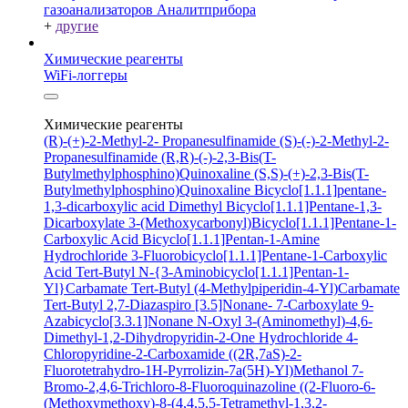
газоанализаторов Аналитприбора
+
другие
Химические реагенты
WiFi-логгеры
Химические реагенты
(R)-(+)-2-Methyl-2- Propanesulfinamide
(S)-(-)-2-Methyl-2-
Propanesulfinamide
(R,R)-(-)-2,3-Bis(T-
Butylmethylphosphino)Quinoxaline
(S,S)-(+)-2,3-Bis(T-
Butylmethylphosphino)Quinoxaline
Bicyclo[1.1.1]pentane-
1,3-dicarboxylic acid
Dimethyl Bicyclo[1.1.1]Pentane-1,3-
Dicarboxylate
3-(Methoxycarbonyl)Bicyclo[1.1.1]Pentane-1-
Carboxylic Acid
Bicyclo[1.1.1]Pentan-1-Amine
Hydrochloride
3-Fluorobicyclo[1.1.1]Pentane-1-Carboxylic
Acid
Tert-Butyl N-{3-Aminobicyclo[1.1.1]Pentan-1-
Yl}Carbamate
Tert-Butyl (4-Methylpiperidin-4-Yl)Carbamate
Tert-Butyl 2,7-Diazaspiro [3.5]Nonane- 7-Carboxylate
9-
Azabicyclo[3.3.1]Nonane N-Oxyl
3-(Aminomethyl)-4,6-
Dimethyl-1,2-Dihydropyridin-2-One Hydrochloride
4-
Chloropyridine-2-Carboxamide
((2R,7aS)-2-
Fluorotetrahydro-1H-Pyrrolizin-7a(5H)-Yl)Methanol
7-
Bromo-2,4,6-Trichloro-8-Fluoroquinazoline
((2-Fluoro-6-
(Methoxymethoxy)-8-(4,4,5,5-Tetramethyl-1,3,2-