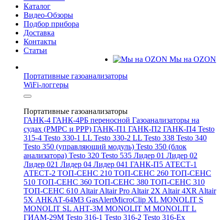
Каталог
Видео-Обзоры
Подбор прибора
Доставка
Контакты
Статьи
Мы на OZON
Портативные газоанализаторы
WiFi-логгеры
Портативные газоанализаторы
ГАНК-4
ГАНК-4РБ переносной
Газоанализаторы на
судах (РМРС и РРР)
ГАНК-П1
ГАНК-П2
ГАНК-П4
Testo
315-4
Testo 330-1 LL
Testo 330-2 LL
Testo 338
Testo 340
Testo 350 (управляющий модуль)
Testo 350 (блок
анализатора)
Testo 320
Testo 535
Лидер 01
Лидер 02
Лидер 021
Лидер 04
Лидер 041
ГАНК-П5
АТЕСТ-1
АТЕСТ-2
ТОП-СЕНС 210
ТОП-СЕНС 260
ТОП-СЕНС
510
ТОП-СЕНС 360
ТОП-СЕНС 380
ТОП-СЕНС 310
ТОП-СЕНС 610
Altair
Altair Pro
Altair 2X
Altair 4XR
Altair
5X
АНКАТ-64М3
GasAlertMicroClip XL
MONOLIT S
MONOLIT SL
АНТ-3М
MONOLIT M
MONOLIT L
ГИАМ-29М
Testo 316-1
Testo 316-2
Testo 316-Ex