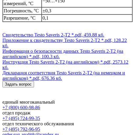
−50…+150
измерений, °C
Погрешность, °C
±0,3
Разрешение, °C
0,1
Свидетельство Testo Saveris 2-T2
*.pdf, 459.88 кб.
Приложение к свидетельству Testo Saveris 2-T2
*.pdf, 128.22
кб.
Информация о безопасности данных Testo Saveris 2-T2 (на
английском)
*.pdf, 100.3 кб.
Инструкция Testo Saveris 2-T2 (на английском)
*.pdf, 2573.12
кб.
Декларация соответствия Testo Saveris 2-T2 (на немецком и
английском)
*.pdf, 676.36 кб.
Задать вопрос
единый многоканальный
+7 (800) 600-98-86
отдел продаж
+7 (495) 724-99-35
отдел технического обслуживания
+7 (495) 792-96-95
order.gaz-analitik@yandex.ru