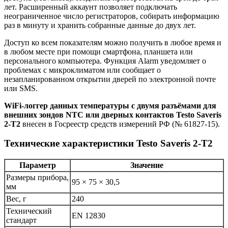
лет. Расширенный аккаунт позволяет подключать
неограниченное число регистраторов, собирать информацию
раз в минуту и хранить собранные данные до двух лет.
Доступ ко всем показателям можно получить в любое время и
в любом месте при помощи смартфона, планшета или
персонального компьютера. Функция Alarm уведомляет о
проблемах с микроклиматом или сообщает о
незапланированном открытии дверей по электронной почте
или SMS.
WiFi-логгер данных температуры c двумя разъёмами для
внешних зондов NTC или дверных контактов Testo Saveris
2-T2
внесен в Госреестр средств измерений РФ (№ 61827-15).
Технические характеристики Testo Saveris 2-T2
Параметр
Значение
Размеры прибора,
95 × 75 × 30,5
мм
Вес, г
240
Технический
EN 12830
стандарт