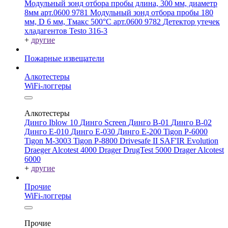
Модульный зонд отбора пробы длина, 300 мм, диаметр
8мм арт.0600 9781
Модульный зонд отбора пробы 180
мм, D 6 мм, Tмакс 500°С арт.0600 9782
Детектор утечек
хладагентов Testo 316-3
+
другие
Пожарные извещатели
Алкотестеры
WiFi-логгеры
Алкотестеры
Динго Iblow 10
Динго Screen
Динго В-01
Динго В-02
Динго Е-010
Динго Е-030
Динго Е-200
Tigon P-6000
Tigon M-3003
Tigon P-8800
Drivesafe II
SAF'IR Evolution
Draeger Alcotest 4000
Drager DrugTest 5000
Drager Alcotest
6000
+
другие
Прочие
WiFi-логгеры
Прочие