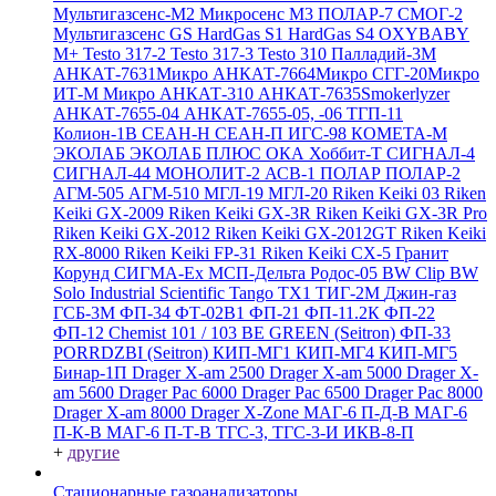
Мультигазсенс-М2
Микросенс М3
ПОЛАР-7
СМОГ-2
Мультигазсенс GS
HardGas S1
HardGas S4
OXYBABY
M+
Testo 317-2
Testo 317-3
Testo 310
Палладий-3М
АНКАТ-7631Микро
АНКАТ-7664Микро
СГГ-20Микро
ИТ-М Микро
АНКАТ-310
АНКАТ-7635Smokerlyzer
АНКАТ-7655-04
АНКАТ-7655-05, -06
ТГП-11
Колион-1В
СЕАН-Н
СЕАН-П
ИГС-98
КОМЕТА-М
ЭКОЛАБ
ЭКОЛАБ ПЛЮС
ОКА
Хоббит-Т
СИГНАЛ-4
СИГНАЛ-44
МОНОЛИТ-2
АСВ-1
ПОЛАР
ПОЛАР-2
АГМ-505
АГМ-510
МГЛ-19
МГЛ-20
Riken Keiki 03
Riken
Keiki GX-2009
Riken Keiki GX-3R
Riken Keiki GX-3R Pro
Riken Keiki GX-2012
Riken Keiki GX-2012GT
Riken Keiki
RX-8000
Riken Keiki FP-31
Riken Keiki CX-5
Гранит
Корунд
СИГМА-Ех
МСП-Дельта
Родос-05
BW Clip
BW
Solo
Industrial Scientific Tango TX1
ТИГ-2М
Джин-газ
ГСБ-3М
ФП-34
ФТ-02В1
ФП-21
ФП-11.2К
ФП-22
ФП-12
Chemist 101 / 103 BE GREEN (Seitron)
ФП-33
PORRDZBI (Seitron)
КИП-МГ1
КИП-МГ4
КИП-МГ5
Бинар-1П
Drager X-am 2500
Drager X-am 5000
Drager X-
am 5600
Drager Pac 6000
Drager Pac 6500
Drager Pac 8000
Drager X-am 8000
Drager X-Zone
МАГ-6 П-Д-В
МАГ-6
П-К-В
МАГ-6 П-Т-В
ТГС-3, ТГС-3-И
ИКВ-8-П
+
другие
Стационарные газоанализаторы