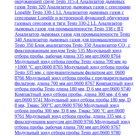
окружающей среде Testo 315-4
Анализатор дымовых
газов Testo 320
Анализатор дымовых газов с сенсорами
Longlife Testo 330-1 LL
Анализатор дымовых газов с
сенсорами Longlife и встроенной функцией обнуления
газовых сенсоров и тяги Testo 330-2 LL
Анализатор
дымовых газов для промышленности Testo 338 с BT
Анализатор дымовых газов для промышленности Testo
340
Анализатор дымовых газов для промышленности
Testo 350
Блок анализатора Testo 350
Анализатор СО₂ с
фиксированным зондом Testo 535
Модульный зонд
отбора пробы, рабочая длина 335 мм арт.0600 8764
Модульный зонд отбора пробы Testo длина 700 мм до
+1000 °С арт.0600 8765
Модульный зонд отбора пробы
Testo 335 мм, с предварительным фильтром арт. 0600
8766
Модульный зонд отбора пробы с предварительным
фильтром, длина 700 мм арт.0600 8767
Компактный зонд
отбора пробы Testo длина 180 мм, D 6 мм арт.0600 9740
Компактный зонд отбора пробы, длина 300 мм, d 6 мм
арт.0600 9741
Модульный зонд отбора пробы 180 мм, D
8 мм, Tмакс 500°С арт.0600 9760
Модульный зонд
отбора пробы 300 мм, D 8 мм, Tмакс 500 °C арт.0600
9761
Модульный зонд отбора пробы, длина 335 мм, с
фиксирующим конусом арт.0600 9766
Модульный зонд
отбора пробы, рабочая длина 700 мм арт.0600 9767
Модульный зонд отбора пробы Testo арт.0600 9780