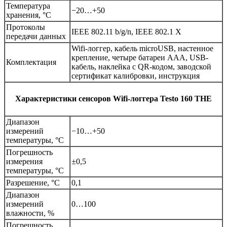
Температура
−20…+50
хранения, °C
Протоколы
IEEE 802.11 b/g/n, IEEE 802.1 X
передачи данных
Wifi-логгер, кабель microUSB, настенное
крепление, четыре батареи AAA, USB-
Комплектация
кабель, наклейка с QR-кодом, заводской
сертификат калибровки, инструкция
Характеристики сенсоров Wifi-логгера
Testo 160 THE
Диапазон
измерений
−10…+50
температуры, °C
Погрешность
измерения
±0,5
температуры, °C
Разрешение, °C
0,1
Диапазон
измерений
0…100
влажности, %
Погрешность