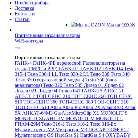
Подбор прибора
Доставка
Контакты
Статьи
Мы на OZON
Портативные газоанализаторы
WiFi-логгеры
Портативные газоанализаторы
ГАНК-4
ГАНК-4РБ переносной
Газоанализаторы на
судах (РМРС и РРР)
ГАНК-П1
ГАНК-П2
ГАНК-П4
Testo
315-4
Testo 330-1 LL
Testo 330-2 LL
Testo 338
Testo 340
Testo 350 (управляющий модуль)
Testo 350 (блок
анализатора)
Testo 320
Testo 535
Лидер 01
Лидер 02
Лидер 021
Лидер 04
Лидер 041
ГАНК-П5
АТЕСТ-1
АТЕСТ-2
ТОП-СЕНС 210
ТОП-СЕНС 260
ТОП-СЕНС
510
ТОП-СЕНС 360
ТОП-СЕНС 380
ТОП-СЕНС 310
ТОП-СЕНС 610
Altair
Altair Pro
Altair 2X
Altair 4XR
Altair
5X
АНКАТ-64М3
GasAlertMicroClip XL
MONOLIT S
MONOLIT SL
АНТ-3М
MONOLIT M
MONOLIT L
ГИАМ-29М
Testo 316-1
Testo 316-2
Testo 316-Ex
Мультигазсенс-М2
Микросенс М3
ПОЛАР-7
СМОГ-2
Мультигазсенс GS
HardGas S1
HardGas S4
OXYBABY