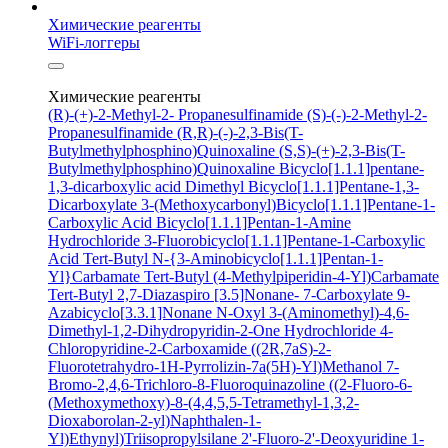
Химические реагенты
WiFi-логгеры
Химические реагенты
(R)-(+)-2-Methyl-2- Propanesulfinamide
(S)-(-)-2-Methyl-2-
Propanesulfinamide
(R,R)-(-)-2,3-Bis(T-
Butylmethylphosphino)Quinoxaline
(S,S)-(+)-2,3-Bis(T-
Butylmethylphosphino)Quinoxaline
Bicyclo[1.1.1]pentane-
1,3-dicarboxylic acid
Dimethyl Bicyclo[1.1.1]Pentane-1,3-
Dicarboxylate
3-(Methoxycarbonyl)Bicyclo[1.1.1]Pentane-1-
Carboxylic Acid
Bicyclo[1.1.1]Pentan-1-Amine
Hydrochloride
3-Fluorobicyclo[1.1.1]Pentane-1-Carboxylic
Acid
Tert-Butyl N-{3-Aminobicyclo[1.1.1]Pentan-1-
Yl}Carbamate
Tert-Butyl (4-Methylpiperidin-4-Yl)Carbamate
Tert-Butyl 2,7-Diazaspiro [3.5]Nonane- 7-Carboxylate
9-
Azabicyclo[3.3.1]Nonane N-Oxyl
3-(Aminomethyl)-4,6-
Dimethyl-1,2-Dihydropyridin-2-One Hydrochloride
4-
Chloropyridine-2-Carboxamide
((2R,7aS)-2-
Fluorotetrahydro-1H-Pyrrolizin-7a(5H)-Yl)Methanol
7-
Bromo-2,4,6-Trichloro-8-Fluoroquinazoline
((2-Fluoro-6-
(Methoxymethoxy)-8-(4,4,5,5-Tetramethyl-1,3,2-
Dioxaborolan-2-yl)Naphthalen-1-
Yl)Ethynyl)Triisopropylsilane
2'-Fluoro-2'-Deoxyuridine
1-