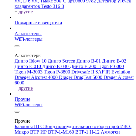
мм, D 6 мм, Tмакс 500°С арт.0600 9782
Детектор утечек
хладагентов Testo 316-3
+
другие
Пожарные извещатели
Алкотестеры
WiFi-логгеры
Алкотестеры
Динго Iblow 10
Динго Screen
Динго В-01
Динго В-02
Динго Е-010
Динго Е-030
Динго Е-200
Tigon P-6000
Tigon M-3003
Tigon P-8800
Drivesafe II
SAF'IR Evolution
Draeger Alcotest 4000
Drager DrugTest 5000
Drager Alcotest
6000
+
другие
Прочие
WiFi-логгеры
Прочие
Баллоны ПГС
Зонд принудительного отбора проб
ИЗО-
Микро
ВТР
ИР
ВТР-1-М160
ВТР-1
Н-12
Аммоген