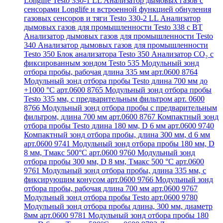
Longlife Testo 330-1 LL
Анализатор дымовых газов с
сенсорами Longlife и встроенной функцией обнуления
газовых сенсоров и тяги Testo 330-2 LL
Анализатор
дымовых газов для промышленности Testo 338 с BT
Анализатор дымовых газов для промышленности Testo
340
Анализатор дымовых газов для промышленности
Testo 350
Блок анализатора Testo 350
Анализатор СО₂ с
фиксированным зондом Testo 535
Модульный зонд
отбора пробы, рабочая длина 335 мм арт.0600 8764
Модульный зонд отбора пробы Testo длина 700 мм до
+1000 °С арт.0600 8765
Модульный зонд отбора пробы
Testo 335 мм, с предварительным фильтром арт. 0600
8766
Модульный зонд отбора пробы с предварительным
фильтром, длина 700 мм арт.0600 8767
Компактный зонд
отбора пробы Testo длина 180 мм, D 6 мм арт.0600 9740
Компактный зонд отбора пробы, длина 300 мм, d 6 мм
арт.0600 9741
Модульный зонд отбора пробы 180 мм, D
8 мм, Tмакс 500°С арт.0600 9760
Модульный зонд
отбора пробы 300 мм, D 8 мм, Tмакс 500 °C арт.0600
9761
Модульный зонд отбора пробы, длина 335 мм, с
фиксирующим конусом арт.0600 9766
Модульный зонд
отбора пробы, рабочая длина 700 мм арт.0600 9767
Модульный зонд отбора пробы Testo арт.0600 9780
Модульный зонд отбора пробы длина, 300 мм, диаметр
8мм арт.0600 9781
Модульный зонд отбора пробы 180