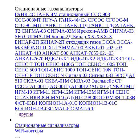
Стационарные газоанализаторы
ГАНК-4С
ГАНК-4М стационарный
ССС-903
ССС-903МТ
ПГУ-А
ГАНК-4Ф Ex
СГОЭС
СГОЭС-М
СГОЭС-М11
ГАНК-Т1
ГАНК-Т1Д
ГАНК-Т1ДСА
ГАНК-
Т2
СИГМА-03
СИГМА-03М
Ирексон-АМВ
СИГМА-03
SF6
СИГМА-1М
Бинар-2Д
Бинар ХХ-ХХХ-Х
БИНАР-2П
БИНАР-2П отходящих газов
ЭССА
ЭССА-
М/3
MONOLIT XL
ГАММА-100
АКВТ-01, -02, -03
АНКАТ-410
АНКАТ-500
АНКАТ-7655-02, -03
АНКАТ-7670
ИДК-10-Х1
ИДК-10-Х2
ИДК-10-Х3
ТОП-
СЕНС Т
ТОП-СЕНС 4100G
ТОП-СЕНС 4100S
ТОП-
СЕНС 500
ТОП-СЕНС 1000
ТОП-СЕНС 10N
ТОП-
СЕНС F
ТОП-СЕНС N
Сигнал-03
Сигнал-033
ЭГС
ДАГ
510
СКВА-01
СКВА-01М
СКВА-03
Эдельвейс СТ
ГСО-2
АГ 0011 (AG 0011)
АГ 0012 (AG 0012)
УКР-1МЦ
ИГМ-10
ИГМ-11
ИГМ-12М
ИГМ-13М
ИГМ-14
СЕНС
СГ-А3
ИКВ-8-Н
МАГ-6-(Д)
ИГС-98
ФСТ-03М
ФСТ-03В
ФСТ-03В1
КОЛИОН-1А-01С
КОЛИОН-1В-01С
КОЛИОН-1В-03С
МАГ-6 С
МАГ-6 Т
+
другие
Стационарные сигнализаторы
WiFi-логгеры