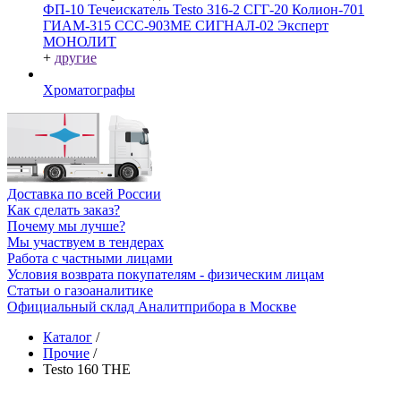
ФП-10
Течеискатель Testo 316-2
СГГ-20
Колион-701
ГИАМ-315
ССС-903МЕ
СИГНАЛ-02
Эксперт
МОНОЛИТ
+
другие
Хроматографы
Доставка по всей России
Как сделать заказ?
Почему мы лучше?
Мы участвуем в тендерах
Работа с частными лицами
Условия возврата покупателям - физическим лицам
Статьи о газоаналитике
Официальный склад Аналитприбора в Москве
Каталог
/
Прочие
/
Testo 160 THE