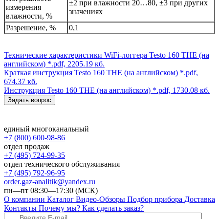
±2 при влажности 20…80, ±3 при других
измерения
значениях
влажности, %
Разрешение, %
0,1
Технические характеристики WiFi-логгера Testo 160 THE (на
английском)
*.pdf, 2205.19 кб.
Краткая инструкция Testo 160 THE (на английском)
*.pdf,
674.37 кб.
Инструкция Testo 160 THE (на английском)
*.pdf, 1730.08 кб.
Задать вопрос
единый многоканальный
+7 (800) 600-98-86
отдел продаж
+7 (495) 724-99-35
отдел технического обслуживания
+7 (495) 792-96-95
order.gaz-analitik@yandex.ru
пн—пт 08:30—17:30 (МСК)
О компании
Каталог
Видео-Обзоры
Подбор прибора
Доставка
Контакты
Почему мы?
Как сделать заказ?