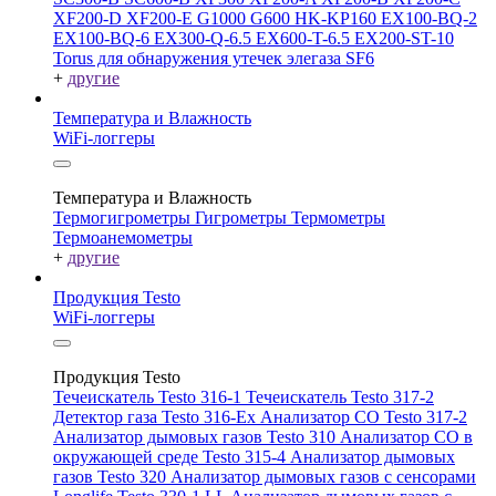
XF200-D
XF200-E
G1000
G600
HK-KP160
EX100-BQ-2
EX100-BQ-6
EX300-Q-6.5
EX600-T-6.5
EX200-ST-10
Torus для обнаружения утечек элегаза SF6
+
другие
Температура и Влажность
WiFi-логгеры
Температура и Влажность
Термогигрометры
Гигрометры
Термометры
Термоанемометры
+
другие
Продукция Testo
WiFi-логгеры
Продукция Testo
Течеискатель Testo 316-1
Течеискатель Testo 317-2
Детектор газа Testo 316-Ex
Анализатор CO Testo 317-2
Анализатор дымовых газов Testo 310
Анализатор CO в
окружающей среде Testo 315-4
Анализатор дымовых
газов Testo 320
Анализатор дымовых газов с сенсорами