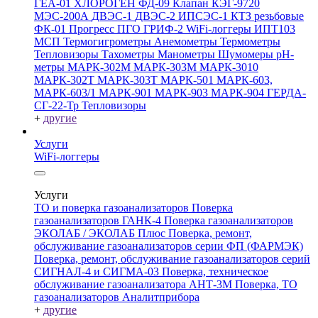
ГЕА-01
ХЛОРОГЕН
ФД-09
Клапан КЭГ-9720
МЭС-200А
ДВЭС-1
ДВЭС-2
ИПСЭС-1
КТЗ резьбовые
ФК-01 Прогресс
ПГО
ГРИФ-2
WiFi-логгеры
ИПТ103
МСП
Термогигрометры
Анемометры
Термометры
Тепловизоры
Тахометры
Манометры
Шумомеры
pH-
метры
МАРК-302М
МАРК-303М
МАРК-3010
МАРК-302Т
МАРК-303Т
МАРК-501
МАРК-603,
МАРК-603/1
МАРК-901
МАРК-903
МАРК-904
ГЕРДА-
СГ-22-Тр
Тепловизоры
+
другие
Услуги
WiFi-логгеры
Услуги
ТО и поверка газоанализаторов
Поверка
газоанализаторов ГАНК-4
Поверка газоанализаторов
ЭКОЛАБ / ЭКОЛАБ Плюс
Поверка, ремонт,
обслуживание газоанализаторов серии ФП (ФАРМЭК)
Поверка, ремонт, обслуживание газоанализаторов серий
СИГНАЛ-4 и СИГМА-03
Поверка, техническое
обслуживание газоанализатора АНТ-3М
Поверка, ТО
газоанализаторов Аналитприбора
+
другие