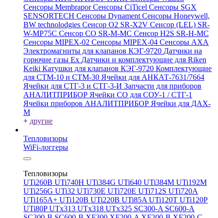
Сенсоры Membrapor
Сенсоры CiTicel
Сенсоры SGX
SENSORTECH
Сенсоры Dynament
Сенсоры Honeywell,
BW technolodgies
Сенсор O2 SR-X2V
Сенсор (LEL) SR-
W-MP75C
Сенсор CO SR-M-MC
Сенсор H2S SR-H-MC
Сенсоры MIPEX-02
Сенсоры MIPEX-04
Сенсоры АХА
Электромагниты для клапанов КЭГ-9720
Датчики на
горючие газы Ex
Датчики и комплектующие для Riken
Keiki
Катушки для клапанов КЭГ-9720
Комплектующие
для СТМ-10 и СТМ-30
Ячейки для АНКАТ-7631/7664
Ячейки для СТГ-3 и СТГ-3-И
Запчасти для приборов
АНАЛИТПРИБОР
Ячейки CO для СОУ-1 / СТГ-1
Ячейки приборов АНАЛИТПРИБОР
Ячейки для ДАХ-
М
+
другие
Тепловизоры
WiFi-логгеры
Тепловизоры
UTi260В
UTi740H
UTi384G
UTi640
UTi384M
UTi192M
UTi256G
UTi32
UTi730E
UTi720E
UTi712S
UTi720A
UTi165A+
UTi120B
UTi220B
UTi85A
UTi120T
UTi120P
UTi80P
UTx313
UTx318
UTx325
SC300-A
SC600-A
SC300-B
SC600-B
XF300
XF200-A
XF200-B
XF200-C