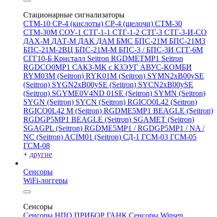
Стационарные сигнализаторы
СТМ-10
СР-4 (кислоты)
СР-4 (щелочи)
СТМ-30
СТМ-30М
СОУ-1
СТГ-1-1
СТГ-1-2
СТГ-3
СТГ-3-И-CO
ДАХ-М
ДАТ-М
ДАК
ДАМ
БМС
БПС-21М
БПС-21М3
БПС-21М-2ВЦ
БПС-21М-М
БПС-3 / БПС-3И
СГГ-6М
СГГ10-Б
Кристалл
Seitron RGDMETMP1
Seitron
RGDCO0MP1
САКЗ-МК с КЗЭУГ
АВУС-КОМБИ
RYM03M (Seitron)
RYK01M (Seitron)
SYMN2хB00ySE
(Seitron)
SYGN2xB00ySE (Seitron)
SYCN2xB00ySE
(Seitron)
SGYME0V4ND 01SE (Seitron)
SYMN (Seitron)
SYGN (Seitron)
SYCN (Seitron)
RGICO0L42 (Seitron)
RGICO0L42 M (Seitron)
RGDME5MP1 BEAGLE (Seitron)
RGDGP5MP1 BEAGLE (Seitron)
SGAMET (Seitron)
SGAGPL (Seitron)
RGDME5MP1 / RGDGP5MP1 / NA /
NC (Seitron)
ACIM01 (Seitron)
СД-1
ГСМ-03
ГСМ-05
ГСМ-08
+
другие
Сенсоры
WiFi-логгеры
Сенсоры
Сенсоры НПО ПРИБОР ГАНК
Сенсоры Winsen