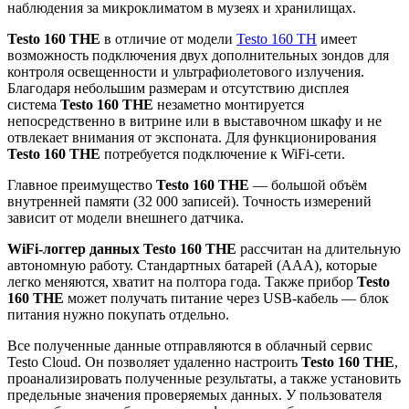
наблюдения за микроклиматом в музеях и хранилищах.
Testo 160 THE
в отличие от модели
Testo 160 TH
имеет
возможность подключения двух дополнительных зондов для
контроля освещенности и ультрафиолетового излучения.
Благодаря небольшим размерам и отсутствию дисплея
система
Testo 160 THE
незаметно монтируется
непосредственно в витрине или в выставочном шкафу и не
отвлекает внимания от экспоната. Для функционирования
Testo 160 THE
потребуется подключение к WiFi-сети.
Главное преимущество
Testo 160 THE
— большой объём
внутренней памяти (32 000 записей). Точность измерений
зависит от модели внешнего датчика.
WiFi-логгер данных Testo 160 THE
рассчитан на длительную
автономную работу. Стандартных батарей (AAA), которые
легко меняются, хватит на полтора года. Также прибор
Testo
160 THE
может получать питание через USB-кабель — блок
питания нужно покупать отдельно.
Все полученные данные отправляются в облачный сервис
Testo Cloud. Он позволяет удаленно настроить
Testo 160 THE
,
проанализировать полученные результаты, а также установить
предельные значения проверяемых данных. У пользователя