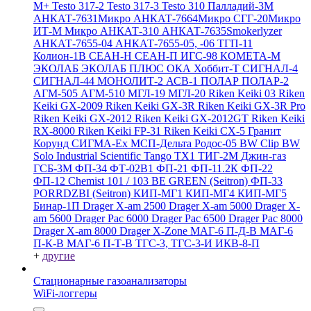
M+
Testo 317-2
Testo 317-3
Testo 310
Палладий-3М
АНКАТ-7631Микро
АНКАТ-7664Микро
СГГ-20Микро
ИТ-М Микро
АНКАТ-310
АНКАТ-7635Smokerlyzer
АНКАТ-7655-04
АНКАТ-7655-05, -06
ТГП-11
Колион-1В
СЕАН-Н
СЕАН-П
ИГС-98
КОМЕТА-М
ЭКОЛАБ
ЭКОЛАБ ПЛЮС
ОКА
Хоббит-Т
СИГНАЛ-4
СИГНАЛ-44
МОНОЛИТ-2
АСВ-1
ПОЛАР
ПОЛАР-2
АГМ-505
АГМ-510
МГЛ-19
МГЛ-20
Riken Keiki 03
Riken
Keiki GX-2009
Riken Keiki GX-3R
Riken Keiki GX-3R Pro
Riken Keiki GX-2012
Riken Keiki GX-2012GT
Riken Keiki
RX-8000
Riken Keiki FP-31
Riken Keiki CX-5
Гранит
Корунд
СИГМА-Ех
МСП-Дельта
Родос-05
BW Clip
BW
Solo
Industrial Scientific Tango TX1
ТИГ-2М
Джин-газ
ГСБ-3М
ФП-34
ФТ-02В1
ФП-21
ФП-11.2К
ФП-22
ФП-12
Chemist 101 / 103 BE GREEN (Seitron)
ФП-33
PORRDZBI (Seitron)
КИП-МГ1
КИП-МГ4
КИП-МГ5
Бинар-1П
Drager X-am 2500
Drager X-am 5000
Drager X-
am 5600
Drager Pac 6000
Drager Pac 6500
Drager Pac 8000
Drager X-am 8000
Drager X-Zone
МАГ-6 П-Д-В
МАГ-6
П-К-В
МАГ-6 П-Т-В
ТГС-3, ТГС-3-И
ИКВ-8-П
+
другие
Стационарные газоанализаторы
WiFi-логгеры