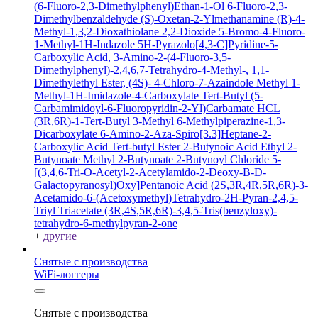
(6-Fluoro-2,3-Dimethylphenyl)Ethan-1-Ol
6-Fluoro-2,3-
Dimethylbenzaldehyde
(S)-Oxetan-2-Ylmethanamine
(R)-4-
Methyl-1,3,2-Dioxathiolane 2,2-Dioxide
5-Bromo-4-Fluoro-
1-Methyl-1H-Indazole
5H-Pyrazolo[4,3-C]Pyridine-5-
Carboxylic Acid, 3-Amino-2-(4-Fluoro-3,5-
Dimethylphenyl)-2,4,6,7-Tetrahydro-4-Methyl-, 1,1-
Dimethylethyl Ester, (4S)-
4-Chloro-7-Azaindole
Methyl 1-
Methyl-1H-Imidazole-4-Carboxylate
Tert-Butyl (5-
Carbamimidoyl-6-Fluoropyridin-2-Yl)Carbamate HCL
(3R,6R)-1-Tert-Butyl 3-Methyl 6-Methylpiperazine-1,3-
Dicarboxylate
6-Amino-2-Aza-Spiro[3.3]Heptane-2-
Carboxylic Acid Tert-butyl Ester
2-Butynoic Acid
Ethyl 2-
Butynoate
Methyl 2-Butynoate
2-Butynoyl Chloride
5-
[(3,4,6-Tri-O-Acetyl-2-Acetylamido-2-Deoxy-B-D-
Galactopyranosyl)Oxy]Pentanoic Acid
(2S,3R,4R,5R,6R)-3-
Acetamido-6-(Acetoxymethyl)Tetrahydro-2H-Pyran-2,4,5-
Triyl Triacetate
(3R,4S,5R,6R)-3,4,5-Tris(benzyloxy)-
tetrahydro-6-methylpyran-2-one
+
другие
Снятые с производства
WiFi-логгеры
Снятые с производства