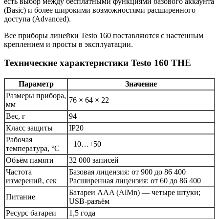
есть выбор между бесплатными функциями базового аккаунта
(Basic) и более широкими возможностями расширенного
доступа (Advanced).
Все приборы линейки Testo 160 поставляются с настенным
креплением и просты в эксплуатации.
Технические характеристики Testo 160 THE
Параметр
Значение
Размеры прибора,
76 × 64 × 22
мм
Вес, г
94
Класс защиты
IP20
Рабочая
−10…+50
температура, °C
Объём памяти
32 000 записей
Частота
Базовая лицензия: от 900 до 86 400
измерений, сек
Расширенная лицензия: от 60 до 86 400
Батареи AAA (AlMn) — четыре штуки;
Питание
USB-разъём
Ресурс батареи
1,5 года