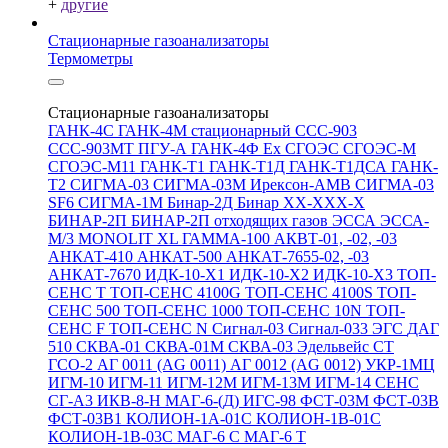
+
другие
Стационарные газоанализаторы
Термометры
Стационарные газоанализаторы
ГАНК-4С
ГАНК-4М стационарный
ССС-903
ССС-903МТ
ПГУ-А
ГАНК-4Ф Ex
СГОЭС
СГОЭС-М
СГОЭС-М11
ГАНК-Т1
ГАНК-Т1Д
ГАНК-Т1ДСА
ГАНК-
Т2
СИГМА-03
СИГМА-03М
Ирексон-АМВ
СИГМА-03
SF6
СИГМА-1М
Бинар-2Д
Бинар ХХ-ХХХ-Х
БИНАР-2П
БИНАР-2П отходящих газов
ЭССА
ЭССА-
М/3
MONOLIT XL
ГАММА-100
АКВТ-01, -02, -03
АНКАТ-410
АНКАТ-500
АНКАТ-7655-02, -03
АНКАТ-7670
ИДК-10-Х1
ИДК-10-Х2
ИДК-10-Х3
ТОП-
СЕНС Т
ТОП-СЕНС 4100G
ТОП-СЕНС 4100S
ТОП-
СЕНС 500
ТОП-СЕНС 1000
ТОП-СЕНС 10N
ТОП-
СЕНС F
ТОП-СЕНС N
Сигнал-03
Сигнал-033
ЭГС
ДАГ
510
СКВА-01
СКВА-01М
СКВА-03
Эдельвейс СТ
ГСО-2
АГ 0011 (AG 0011)
АГ 0012 (AG 0012)
УКР-1МЦ
ИГМ-10
ИГМ-11
ИГМ-12М
ИГМ-13М
ИГМ-14
СЕНС
СГ-А3
ИКВ-8-Н
МАГ-6-(Д)
ИГС-98
ФСТ-03М
ФСТ-03В
ФСТ-03В1
КОЛИОН-1А-01С
КОЛИОН-1В-01С
КОЛИОН-1В-03С
МАГ-6 С
МАГ-6 Т