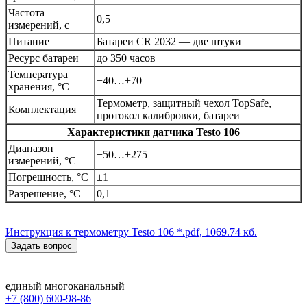
Частота
0,5
измерений, с
Питание
Батареи CR 2032 — две штуки
Ресурс батареи
до 350 часов
Температура
−40…+70
хранения, °C
Термометр, защитный чехол TopSafe,
Комплектация
протокол калибровки, батареи
Характеристики датчика Testo 106
Диапазон
−50…+275
измерений, °C
Погрешность, °C
±1
Разрешение, °C
0,1
Инструкция к термометру Testo 106
*.pdf, 1069.74 кб.
Задать вопрос
единый многоканальный
+7 (800) 600-98-86