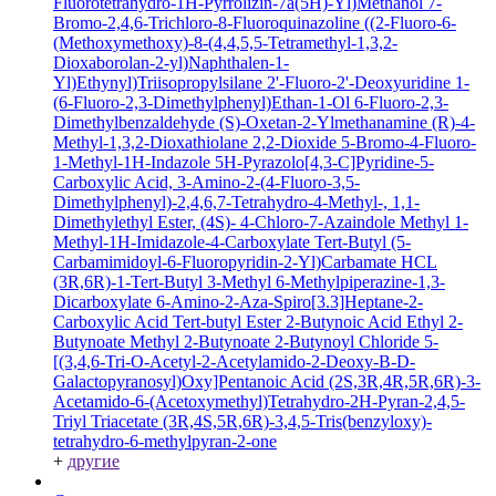
Fluorotetrahydro-1H-Pyrrolizin-7a(5H)-Yl)Methanol
7-
Bromo-2,4,6-Trichloro-8-Fluoroquinazoline
((2-Fluoro-6-
(Methoxymethoxy)-8-(4,4,5,5-Tetramethyl-1,3,2-
Dioxaborolan-2-yl)Naphthalen-1-
Yl)Ethynyl)Triisopropylsilane
2'-Fluoro-2'-Deoxyuridine
1-
(6-Fluoro-2,3-Dimethylphenyl)Ethan-1-Ol
6-Fluoro-2,3-
Dimethylbenzaldehyde
(S)-Oxetan-2-Ylmethanamine
(R)-4-
Methyl-1,3,2-Dioxathiolane 2,2-Dioxide
5-Bromo-4-Fluoro-
1-Methyl-1H-Indazole
5H-Pyrazolo[4,3-C]Pyridine-5-
Carboxylic Acid, 3-Amino-2-(4-Fluoro-3,5-
Dimethylphenyl)-2,4,6,7-Tetrahydro-4-Methyl-, 1,1-
Dimethylethyl Ester, (4S)-
4-Chloro-7-Azaindole
Methyl 1-
Methyl-1H-Imidazole-4-Carboxylate
Tert-Butyl (5-
Carbamimidoyl-6-Fluoropyridin-2-Yl)Carbamate HCL
(3R,6R)-1-Tert-Butyl 3-Methyl 6-Methylpiperazine-1,3-
Dicarboxylate
6-Amino-2-Aza-Spiro[3.3]Heptane-2-
Carboxylic Acid Tert-butyl Ester
2-Butynoic Acid
Ethyl 2-
Butynoate
Methyl 2-Butynoate
2-Butynoyl Chloride
5-
[(3,4,6-Tri-O-Acetyl-2-Acetylamido-2-Deoxy-B-D-
Galactopyranosyl)Oxy]Pentanoic Acid
(2S,3R,4R,5R,6R)-3-
Acetamido-6-(Acetoxymethyl)Tetrahydro-2H-Pyran-2,4,5-
Triyl Triacetate
(3R,4S,5R,6R)-3,4,5-Tris(benzyloxy)-
tetrahydro-6-methylpyran-2-one
+
другие