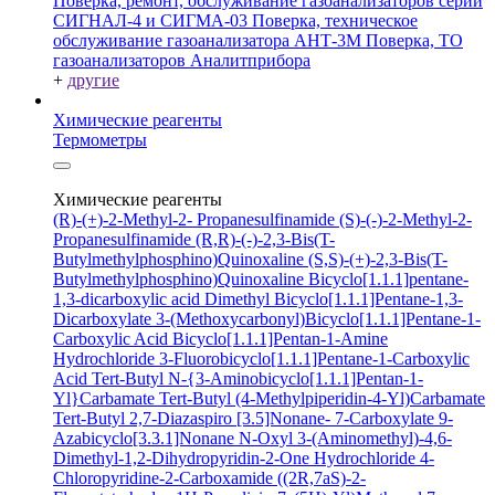
Поверка, ремонт, обслуживание газоанализаторов серий
СИГНАЛ-4 и СИГМА-03
Поверка, техническое
обслуживание газоанализатора АНТ-3М
Поверка, ТО
газоанализаторов Аналитприбора
+
другие
Химические реагенты
Термометры
Химические реагенты
(R)-(+)-2-Methyl-2- Propanesulfinamide
(S)-(-)-2-Methyl-2-
Propanesulfinamide
(R,R)-(-)-2,3-Bis(T-
Butylmethylphosphino)Quinoxaline
(S,S)-(+)-2,3-Bis(T-
Butylmethylphosphino)Quinoxaline
Bicyclo[1.1.1]pentane-
1,3-dicarboxylic acid
Dimethyl Bicyclo[1.1.1]Pentane-1,3-
Dicarboxylate
3-(Methoxycarbonyl)Bicyclo[1.1.1]Pentane-1-
Carboxylic Acid
Bicyclo[1.1.1]Pentan-1-Amine
Hydrochloride
3-Fluorobicyclo[1.1.1]Pentane-1-Carboxylic
Acid
Tert-Butyl N-{3-Aminobicyclo[1.1.1]Pentan-1-
Yl}Carbamate
Tert-Butyl (4-Methylpiperidin-4-Yl)Carbamate
Tert-Butyl 2,7-Diazaspiro [3.5]Nonane- 7-Carboxylate
9-
Azabicyclo[3.3.1]Nonane N-Oxyl
3-(Aminomethyl)-4,6-
Dimethyl-1,2-Dihydropyridin-2-One Hydrochloride
4-
Chloropyridine-2-Carboxamide
((2R,7aS)-2-