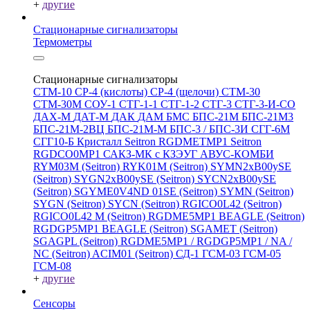
+
другие
Стационарные сигнализаторы
Термометры
Стационарные сигнализаторы
СТМ-10
СР-4 (кислоты)
СР-4 (щелочи)
СТМ-30
СТМ-30М
СОУ-1
СТГ-1-1
СТГ-1-2
СТГ-3
СТГ-3-И-CO
ДАХ-М
ДАТ-М
ДАК
ДАМ
БМС
БПС-21М
БПС-21М3
БПС-21М-2ВЦ
БПС-21М-М
БПС-3 / БПС-3И
СГГ-6М
СГГ10-Б
Кристалл
Seitron RGDMETMP1
Seitron
RGDCO0MP1
САКЗ-МК с КЗЭУГ
АВУС-КОМБИ
RYM03M (Seitron)
RYK01M (Seitron)
SYMN2хB00ySE
(Seitron)
SYGN2xB00ySE (Seitron)
SYCN2xB00ySE
(Seitron)
SGYME0V4ND 01SE (Seitron)
SYMN (Seitron)
SYGN (Seitron)
SYCN (Seitron)
RGICO0L42 (Seitron)
RGICO0L42 M (Seitron)
RGDME5MP1 BEAGLE (Seitron)
RGDGP5MP1 BEAGLE (Seitron)
SGAMET (Seitron)
SGAGPL (Seitron)
RGDME5MP1 / RGDGP5MP1 / NA /
NC (Seitron)
ACIM01 (Seitron)
СД-1
ГСМ-03
ГСМ-05
ГСМ-08
+
другие
Сенсоры