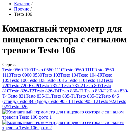
Каталог
/
Прочие
/
Testo 106
Компактный термометр для
пищевого сектора с сигналом
тревоги Testo 106
Серия:
Testo 0560 1109
Testo 0560 1110
Testo 0560 1111
Testo 0560
1113
Testo 0900 0530
Testo 103
Testo 104
Testo 104-IR
Testo
105
Testo 106
Testo 108
Testo 108-2
Testo 110
Testo 112
Testo
720
Testo 720 Ex-Pt
Testo 735-1
Testo 735-2
Testo 805
Testo
810
Testo 826-T2
Testo 826-T4
Testo 830-T1
Testo 830-T2
Testo 830-
T4
Testo 831
Testo 835-H1
Testo 835-T1
Testo 835-T2
Testo 845
(станд.)
Testo 845 (мод.)
Testo 905-T1
Testo 905-T2
Testo 922
Testo
925
Testo 926