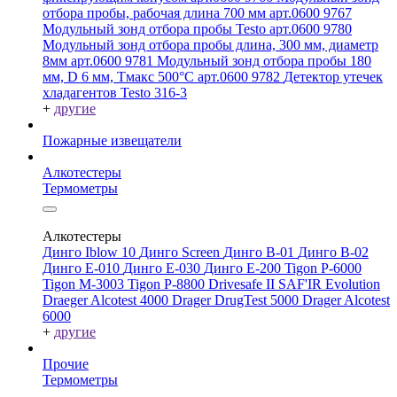
отбора пробы, рабочая длина 700 мм арт.0600 9767
Модульный зонд отбора пробы Testo арт.0600 9780
Модульный зонд отбора пробы длина, 300 мм, диаметр
8мм арт.0600 9781
Модульный зонд отбора пробы 180
мм, D 6 мм, Tмакс 500°С арт.0600 9782
Детектор утечек
хладагентов Testo 316-3
+
другие
Пожарные извещатели
Алкотестеры
Термометры
Алкотестеры
Динго Iblow 10
Динго Screen
Динго В-01
Динго В-02
Динго Е-010
Динго Е-030
Динго Е-200
Tigon P-6000
Tigon M-3003
Tigon P-8800
Drivesafe II
SAF'IR Evolution
Draeger Alcotest 4000
Drager DrugTest 5000
Drager Alcotest
6000
+
другие
Прочие
Термометры