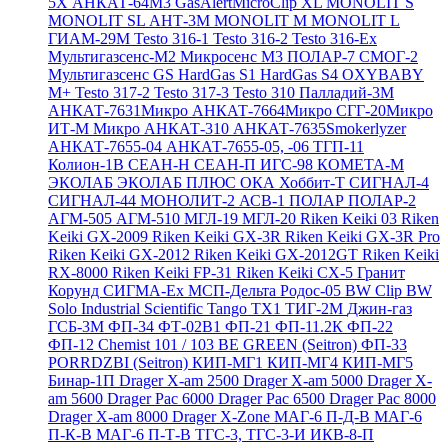
5X
АНКАТ-64М3
GasAlertMicroClip XL
MONOLIT S
MONOLIT SL
АНТ-3М
MONOLIT M
MONOLIT L
ГИАМ-29М
Testo 316-1
Testo 316-2
Testo 316-Ex
Мультигазсенс-М2
Микросенс М3
ПОЛАР-7
СМОГ-2
Мультигазсенс GS
HardGas S1
HardGas S4
OXYBABY
M+
Testo 317-2
Testo 317-3
Testo 310
Палладий-3М
АНКАТ-7631Микро
АНКАТ-7664Микро
СГГ-20Микро
ИТ-М Микро
АНКАТ-310
АНКАТ-7635Smokerlyzer
АНКАТ-7655-04
АНКАТ-7655-05, -06
ТГП-11
Колион-1В
СЕАН-Н
СЕАН-П
ИГС-98
КОМЕТА-М
ЭКОЛАБ
ЭКОЛАБ ПЛЮС
ОКА
Хоббит-Т
СИГНАЛ-4
СИГНАЛ-44
МОНОЛИТ-2
АСВ-1
ПОЛАР
ПОЛАР-2
АГМ-505
АГМ-510
МГЛ-19
МГЛ-20
Riken Keiki 03
Riken
Keiki GX-2009
Riken Keiki GX-3R
Riken Keiki GX-3R Pro
Riken Keiki GX-2012
Riken Keiki GX-2012GT
Riken Keiki
RX-8000
Riken Keiki FP-31
Riken Keiki CX-5
Гранит
Корунд
СИГМА-Ех
МСП-Дельта
Родос-05
BW Clip
BW
Solo
Industrial Scientific Tango TX1
ТИГ-2М
Джин-газ
ГСБ-3М
ФП-34
ФТ-02В1
ФП-21
ФП-11.2К
ФП-22
ФП-12
Chemist 101 / 103 BE GREEN (Seitron)
ФП-33
PORRDZBI (Seitron)
КИП-МГ1
КИП-МГ4
КИП-МГ5
Бинар-1П
Drager X-am 2500
Drager X-am 5000
Drager X-
am 5600
Drager Pac 6000
Drager Pac 6500
Drager Pac 8000
Drager X-am 8000
Drager X-Zone
МАГ-6 П-Д-В
МАГ-6
П-К-В
МАГ-6 П-Т-В
ТГС-3, ТГС-3-И
ИКВ-8-П