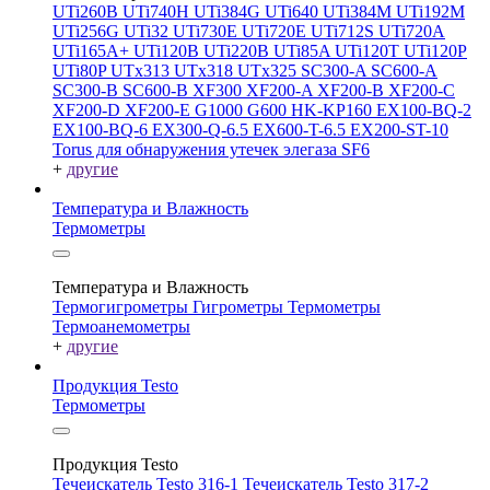
UTi260В
UTi740H
UTi384G
UTi640
UTi384M
UTi192M
UTi256G
UTi32
UTi730E
UTi720E
UTi712S
UTi720A
UTi165A+
UTi120B
UTi220B
UTi85A
UTi120T
UTi120P
UTi80P
UTx313
UTx318
UTx325
SC300-A
SC600-A
SC300-B
SC600-B
XF300
XF200-A
XF200-B
XF200-C
XF200-D
XF200-E
G1000
G600
HK-KP160
EX100-BQ-2
EX100-BQ-6
EX300-Q-6.5
EX600-T-6.5
EX200-ST-10
Torus для обнаружения утечек элегаза SF6
+
другие
Температура и Влажность
Термометры
Температура и Влажность
Термогигрометры
Гигрометры
Термометры
Термоанемометры
+
другие
Продукция Testo
Термометры
Продукция Testo
Течеискатель Testo 316-1
Течеискатель Testo 317-2