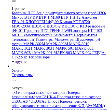
Прочие
Баллоны ПГС
Зонд принудительного отбора проб
ИЗО-
Микро
ВТР
ИР
ВТР-1-М160
ВТР-1
Н-12
Аммоген
ГЕА-01
ХЛОРОГЕН
ФД-09
Клапан КЭГ-9720
МЭС-200А
ДВЭС-1
ДВЭС-2
ИПСЭС-1
КТЗ резьбовые
ФК-01 Прогресс
ПГО
ГРИФ-2
WiFi-логгеры
ИПТ103
МСП
Термогигрометры
Анемометры
Термометры
Тепловизоры
Тахометры
Манометры
Шумомеры
pH-
метры
МАРК-302М
МАРК-303М
МАРК-3010
МАРК-302Т
МАРК-303Т
МАРК-501
МАРК-603,
МАРК-603/1
МАРК-901
МАРК-903
МАРК-904
ГЕРДА-
СГ-22-Тр
Тепловизоры
+
другие
Услуги
Термометры
Услуги
ТО и поверка газоанализаторов
Поверка
газоанализаторов ГАНК-4
Поверка газоанализаторов
ЭКОЛАБ / ЭКОЛАБ Плюс
Поверка, ремонт,
обслуживание газоанализаторов серии ФП (ФАРМЭК)