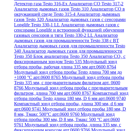
Детектор газа Testo 316-Ex
Анализатор CO Testo 317-2
Анализатор дымовых газов Testo 310
Анализатор CO в
окружающей среде Testo 315-4
Анализатор дымовых
газов Testo 320
Анализатор дымовых газов с сенсорами
Longlife Testo 330-1 LL
Анализатор дымовых газов с
сенсорами Longlife и встроенной функцией обнуления
газовых сенсоров и тяги Testo 330-2 LL
Анализатор
дымовых газов для промышленности Testo 338 с BT
Анализатор дымовых газов для промышленности Testo
340
Анализатор дымовых газов для промышленности
Testo 350
Блок анализатора Testo 350
Анализатор СО₂ с
фиксированным зондом Testo 535
Модульный зонд
отбора пробы, рабочая длина 335 мм арт.0600 8764
Модульный зонд отбора пробы Testo длина 700 мм до
+1000 °С арт.0600 8765
Модульный зонд отбора пробы
Testo 335 мм, с предварительным фильтром арт. 0600
8766
Модульный зонд отбора пробы с предварительным
фильтром, длина 700 мм арт.0600 8767
Компактный зонд
отбора пробы Testo длина 180 мм, D 6 мм арт.0600 9740
Компактный зонд отбора пробы, длина 300 мм, d 6 мм
арт.0600 9741
Модульный зонд отбора пробы 180 мм, D
8 мм, Tмакс 500°С арт.0600 9760
Модульный зонд
отбора пробы 300 мм, D 8 мм, Tмакс 500 °C арт.0600
9761
Модульный зонд отбора пробы, длина 335 мм, с
фиксирующим конусом арт.0600 9766
Модульный зонд