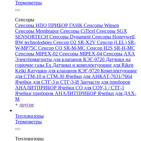
Термометры
Сенсоры
Сенсоры НПО ПРИБОР ГАНК
Сенсоры Winsen
Сенсоры Membrapor
Сенсоры CiTicel
Сенсоры SGX
SENSORTECH
Сенсоры Dynament
Сенсоры Honeywell,
BW technolodgies
Сенсор O2 SR-X2V
Сенсор (LEL) SR-
W-MP75C
Сенсор CO SR-M-MC
Сенсор H2S SR-H-MC
Сенсоры MIPEX-02
Сенсоры MIPEX-04
Сенсоры АХА
Электромагниты для клапанов КЭГ-9720
Датчики на
горючие газы Ex
Датчики и комплектующие для Riken
Keiki
Катушки для клапанов КЭГ-9720
Комплектующие
для СТМ-10 и СТМ-30
Ячейки для АНКАТ-7631/7664
Ячейки для СТГ-3 и СТГ-3-И
Запчасти для приборов
АНАЛИТПРИБОР
Ячейки CO для СОУ-1 / СТГ-1
Ячейки приборов АНАЛИТПРИБОР
Ячейки для ДАХ-
М
+
другие
Тепловизоры
Термометры
Тепловизоры