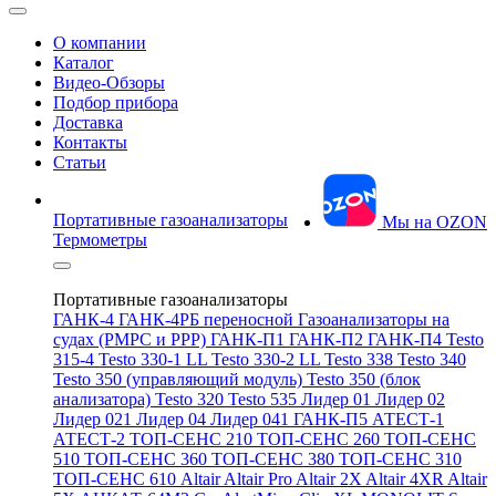
О компании
Каталог
Видео-Обзоры
Подбор прибора
Доставка
Контакты
Статьи
Портативные газоанализаторы
Мы на OZON
Термометры
Портативные газоанализаторы
ГАНК-4
ГАНК-4РБ переносной
Газоанализаторы на
судах (РМРС и РРР)
ГАНК-П1
ГАНК-П2
ГАНК-П4
Testo
315-4
Testo 330-1 LL
Testo 330-2 LL
Testo 338
Testo 340
Testo 350 (управляющий модуль)
Testo 350 (блок
анализатора)
Testo 320
Testo 535
Лидер 01
Лидер 02
Лидер 021
Лидер 04
Лидер 041
ГАНК-П5
АТЕСТ-1
АТЕСТ-2
ТОП-СЕНС 210
ТОП-СЕНС 260
ТОП-СЕНС
510
ТОП-СЕНС 360
ТОП-СЕНС 380
ТОП-СЕНС 310
ТОП-СЕНС 610
Altair
Altair Pro
Altair 2X
Altair 4XR
Altair