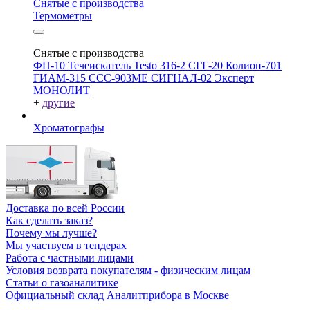
Снятые с производства
Термометры
Снятые с производства
ФП-10
Течеискатель Testo 316-2
СГГ-20
Колион-701
ГИАМ-315
ССС-903МЕ
СИГНАЛ-02
Эксперт
МОНОЛИТ
+
другие
Хроматографы
Доставка по всей России
Как сделать заказ?
Почему мы лучше?
Мы участвуем в тендерах
Работа с частными лицами
Условия возврата покупателям - физическим лицам
Статьи о газоаналитике
Официальный склад Аналитприбора в Москве