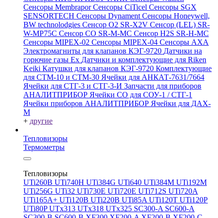
Сенсоры Membrapor
Сенсоры CiTicel
Сенсоры SGX
SENSORTECH
Сенсоры Dynament
Сенсоры Honeywell,
BW technolodgies
Сенсор O2 SR-X2V
Сенсор (LEL) SR-
W-MP75C
Сенсор CO SR-M-MC
Сенсор H2S SR-H-MC
Сенсоры MIPEX-02
Сенсоры MIPEX-04
Сенсоры АХА
Электромагниты для клапанов КЭГ-9720
Датчики на
горючие газы Ex
Датчики и комплектующие для Riken
Keiki
Катушки для клапанов КЭГ-9720
Комплектующие
для СТМ-10 и СТМ-30
Ячейки для АНКАТ-7631/7664
Ячейки для СТГ-3 и СТГ-3-И
Запчасти для приборов
АНАЛИТПРИБОР
Ячейки CO для СОУ-1 / СТГ-1
Ячейки приборов АНАЛИТПРИБОР
Ячейки для ДАХ-
М
+
другие
Тепловизоры
Термометры
Тепловизоры
UTi260В
UTi740H
UTi384G
UTi640
UTi384M
UTi192M
UTi256G
UTi32
UTi730E
UTi720E
UTi712S
UTi720A
UTi165A+
UTi120B
UTi220B
UTi85A
UTi120T
UTi120P
UTi80P
UTx313
UTx318
UTx325
SC300-A
SC600-A
SC300-B
SC600-B
XF300
XF200-A
XF200-B
XF200-C