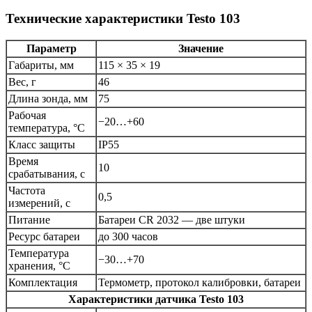
Технические характеристики Testo 103
Параметр
Значение
Габариты, мм
115 × 35 × 19
Вес, г
46
Длина зонда, мм
75
Рабочая
−20…+60
температура, °C
Класс защиты
IP55
Время
10
срабатывания, с
Частота
0,5
измерений, с
Питание
Батареи CR 2032 — две штуки
Ресурс батареи
до 300 часов
Температура
−30…+70
хранения, °C
Комплектация
Термометр, протокол калибровки, батареи
Характеристики датчика Testo 103