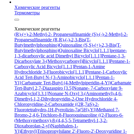
Химические реагенты
Термометры
Химические реагенты
(R)-(+)-2-Methyl-2- Propanesulfinamide
(S)-(-)-2-Methyl-2-
Propanesulfinamide
(R,R)-(-)-2,3-Bis(T-
Butylmethylphosphino)Quinoxaline
(S,S)-(+)-2,3-Bis(T-
Butylmethylphosphino)Quinoxaline
Bicyclo[1.1.1]pentane-
1,3-dicarboxylic acid
Dimethyl Bicyclo[1.1.1]Pentane-1,3-
Dicarboxylate
3-(Methoxycarbonyl)Bicyclo[1.1.1]Pentane-1-
Carboxylic Acid
Bicyclo[1.1.1]Pentan-1-Amine
Hydrochloride
3-Fluorobicyclo[1.1.1]Pentane-1-Carboxylic
Acid
Tert-Butyl N-{3-Aminobicyclo[1.1.1]Pentan-1-
Yl}Carbamate
Tert-Butyl (4-Methylpiperidin-4-Yl)Carbamate
Tert-Butyl 2,7-Diazaspiro [3.5]Nonane- 7-Carboxylate
9-
Azabicyclo[3.3.1]Nonane N-Oxyl
3-(Aminomethyl)-4,6-
Dimethyl-1,2-Dihydropyridin-2-One Hydrochloride
4-
Chloropyridine-2-Carboxamide
((2R,7aS)-2-
Fluorotetrahydro-1H-Pyrrolizin-7a(5H)-Yl)Methanol
7-
Bromo-2,4,6-Trichloro-8-Fluoroquinazoline
((2-Fluoro-6-
(Methoxymethoxy)-8-(4,4,5,5-Tetramethyl-1,3,2-
Dioxaborolan-2-yl)Naphthalen-1-
Yl)Ethynyl)Triisopropylsilane
2'-Fluoro-2'-Deoxyuridine
1-