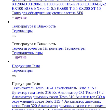
XF200-D
XF200-E
G1000
G600
HK-KP160
EX100-BQ-2
EX100-BQ-6
EX300-Q-6.5
EX600-T-6.5
EX200-ST-10
Torus для обнаружения утечек элегаза SF6
+
другие
Температура и Влажность
Термометры
Температура и Влажность
Термогигрометры
Гигрометры
Термометры
Термоанемометры
+
другие
Продукция Testo
Термометры
Продукция Testo
Течеискатель Testo 316-1
Течеискатель Testo 317-2
Детектор газа Testo 316-Ex
Анализатор CO Testo 317-2
Анализатор дымовых газов Testo 310
Анализатор CO в
окружающей среде Testo 315-4
Анализатор дымовых
газов Testo 320
Анализатор дымовых газов с сенсорами