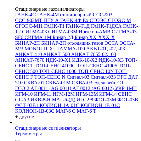
Стационарные газоанализаторы
ГАНК-4С
ГАНК-4М стационарный
ССС-903
ССС-903МТ
ПГУ-А
ГАНК-4Ф Ex
СГОЭС
СГОЭС-М
СГОЭС-М11
ГАНК-Т1
ГАНК-Т1Д
ГАНК-Т1ДСА
ГАНК-
Т2
СИГМА-03
СИГМА-03М
Ирексон-АМВ
СИГМА-03
SF6
СИГМА-1М
Бинар-2Д
Бинар ХХ-ХХХ-Х
БИНАР-2П
БИНАР-2П отходящих газов
ЭССА
ЭССА-
М/3
MONOLIT XL
ГАММА-100
АКВТ-01, -02, -03
АНКАТ-410
АНКАТ-500
АНКАТ-7655-02, -03
АНКАТ-7670
ИДК-10-Х1
ИДК-10-Х2
ИДК-10-Х3
ТОП-
СЕНС Т
ТОП-СЕНС 4100G
ТОП-СЕНС 4100S
ТОП-
СЕНС 500
ТОП-СЕНС 1000
ТОП-СЕНС 10N
ТОП-
СЕНС F
ТОП-СЕНС N
Сигнал-03
Сигнал-033
ЭГС
ДАГ
510
СКВА-01
СКВА-01М
СКВА-03
Эдельвейс СТ
ГСО-2
АГ 0011 (AG 0011)
АГ 0012 (AG 0012)
УКР-1МЦ
ИГМ-10
ИГМ-11
ИГМ-12М
ИГМ-13М
ИГМ-14
СЕНС
СГ-А3
ИКВ-8-Н
МАГ-6-(Д)
ИГС-98
ФСТ-03М
ФСТ-03В
ФСТ-03В1
КОЛИОН-1А-01С
КОЛИОН-1В-01С
КОЛИОН-1В-03С
МАГ-6 С
МАГ-6 Т
+
другие
Стационарные сигнализаторы
Термометры