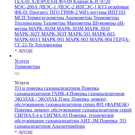
ГЕА-01
ХЛОРОГЕН
ФД-09
Клапан КЭГ-9720
МЭС-200А
ДВЭС-1
ДВЭС-2
ИПСЭС-1
КТЗ резьбовые
ФК-01 Прогресс
ПГО
ГРИФ-2
WiFi-логгеры
ИПТ103
МСП
Термогигрометры
Анемометры
Термометры
Тепловизоры
Тахометры
Манометры
Шумомеры
pH-
метры
МАРК-302М
МАРК-303М
МАРК-3010
МАРК-302Т
МАРК-303Т
МАРК-501
МАРК-603,
МАРК-603/1
МАРК-901
МАРК-903
МАРК-904
ГЕРДА-
СГ-22-Тр
Тепловизоры
+
другие
Услуги
Термометры
Услуги
ТО и поверка газоанализаторов
Поверка
газоанализаторов ГАНК-4
Поверка газоанализаторов
ЭКОЛАБ / ЭКОЛАБ Плюс
Поверка, ремонт,
обслуживание газоанализаторов серии ФП (ФАРМЭК)
Поверка, ремонт, обслуживание газоанализаторов серий
СИГНАЛ-4 и СИГМА-03
Поверка, техническое
обслуживание газоанализатора АНТ-3М
Поверка, ТО
газоанализаторов Аналитприбора
+
другие