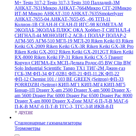
M+
Testo 317-2
Testo 317-3
Testo 310
Палладий-3М
АНКАТ-7631Микро
АНКАТ-7664Микро
СГГ-20Микро
ИТ-М Микро
АНКАТ-310
АНКАТ-7635Smokerlyzer
АНКАТ-7655-04
АНКАТ-7655-05, -06
ТГП-11
Колион-1В
СЕАН-Н
СЕАН-П
ИГС-98
КОМЕТА-М
ЭКОЛАБ
ЭКОЛАБ ПЛЮС
ОКА
Хоббит-Т
СИГНАЛ-4
СИГНАЛ-44
МОНОЛИТ-2
АСВ-1
ПОЛАР
ПОЛАР-2
АГМ-505
АГМ-510
МГЛ-19
МГЛ-20
Riken Keiki 03
Riken
Keiki GX-2009
Riken Keiki GX-3R
Riken Keiki GX-3R Pro
Riken Keiki GX-2012
Riken Keiki GX-2012GT
Riken Keiki
RX-8000
Riken Keiki FP-31
Riken Keiki CX-5
Гранит
Корунд
СИГМА-Ех
МСП-Дельта
Родос-05
BW Clip
BW
Solo
Industrial Scientific Tango TX1
ТИГ-2М
Джин-газ
ГСБ-3М
ФП-34
ФТ-02В1
ФП-21
ФП-11.2К
ФП-22
ФП-12
Chemist 101 / 103 BE GREEN (Seitron)
ФП-33
PORRDZBI (Seitron)
КИП-МГ1
КИП-МГ4
КИП-МГ5
Бинар-1П
Drager X-am 2500
Drager X-am 5000
Drager X-
am 5600
Drager Pac 6000
Drager Pac 6500
Drager Pac 8000
Drager X-am 8000
Drager X-Zone
МАГ-6 П-Д-В
МАГ-6
П-К-В
МАГ-6 П-Т-В
ТГС-3, ТГС-3-И
ИКВ-8-П
+
другие
Стационарные газоанализаторы
Термометры