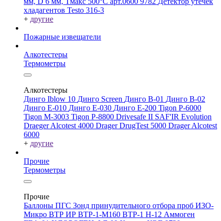
мм, D 6 мм, Tмакс 500°С арт.0600 9782
Детектор утечек
хладагентов Testo 316-3
+
другие
Пожарные извещатели
Алкотестеры
Термометры
Алкотестеры
Динго Iblow 10
Динго Screen
Динго В-01
Динго В-02
Динго Е-010
Динго Е-030
Динго Е-200
Tigon P-6000
Tigon M-3003
Tigon P-8800
Drivesafe II
SAF'IR Evolution
Draeger Alcotest 4000
Drager DrugTest 5000
Drager Alcotest
6000
+
другие
Прочие
Термометры
Прочие
Баллоны ПГС
Зонд принудительного отбора проб
ИЗО-
Микро
ВТР
ИР
ВТР-1-М160
ВТР-1
Н-12
Аммоген