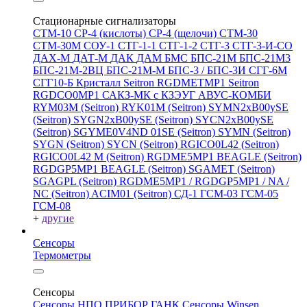
Стационарные сигнализаторы
СТМ-10
СР-4 (кислоты)
СР-4 (щелочи)
СТМ-30
СТМ-30М
СОУ-1
СТГ-1-1
СТГ-1-2
СТГ-3
СТГ-3-И-CO
ДАХ-М
ДАТ-М
ДАК
ДАМ
БМС
БПС-21М
БПС-21М3
БПС-21М-2ВЦ
БПС-21М-М
БПС-3 / БПС-3И
СГГ-6М
СГГ10-Б
Кристалл
Seitron RGDMETMP1
Seitron
RGDCO0MP1
САКЗ-МК с КЗЭУГ
АВУС-КОМБИ
RYM03M (Seitron)
RYK01M (Seitron)
SYMN2хB00ySE
(Seitron)
SYGN2xB00ySE (Seitron)
SYCN2xB00ySE
(Seitron)
SGYME0V4ND 01SE (Seitron)
SYMN (Seitron)
SYGN (Seitron)
SYCN (Seitron)
RGICO0L42 (Seitron)
RGICO0L42 M (Seitron)
RGDME5MP1 BEAGLE (Seitron)
RGDGP5MP1 BEAGLE (Seitron)
SGAMET (Seitron)
SGAGPL (Seitron)
RGDME5MP1 / RGDGP5MP1 / NA /
NC (Seitron)
ACIM01 (Seitron)
СД-1
ГСМ-03
ГСМ-05
ГСМ-08
+
другие
Сенсоры
Термометры
Сенсоры
Сенсоры НПО ПРИБОР ГАНК
Сенсоры Winsen