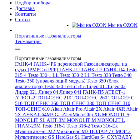
Подбор прибора
Доставка
Контакты
Статьи
Мы на OZON
Портативные газоанализаторы
Термометры
Портативные газоанализаторы
ГАНК-4
ГАНК-4РБ переносной
Газоанализаторы на
судах (РМРС и РРР)
ГАНК-П1
ГАНК-П2
ГАНК-П4
Testo
315-4
Testo 330-1 LL
Testo 330-2 LL
Testo 338
Testo 340
Testo 350 (управляющий модуль)
Testo 350 (блок
анализатора)
Testo 320
Testo 535
Лидер 01
Лидер 02
Лидер 021
Лидер 04
Лидер 041
ГАНК-П5
АТЕСТ-1
АТЕСТ-2
ТОП-СЕНС 210
ТОП-СЕНС 260
ТОП-СЕНС
510
ТОП-СЕНС 360
ТОП-СЕНС 380
ТОП-СЕНС 310
ТОП-СЕНС 610
Altair
Altair Pro
Altair 2X
Altair 4XR
Altair
5X
АНКАТ-64М3
GasAlertMicroClip XL
MONOLIT S
MONOLIT SL
АНТ-3М
MONOLIT M
MONOLIT L
ГИАМ-29М
Testo 316-1
Testo 316-2
Testo 316-Ex
Мультигазсенс-М2
Микросенс М3
ПОЛАР-7
СМОГ-2
Мультигазсенс GS
HardGas S1
HardGas S4
OXYBABY