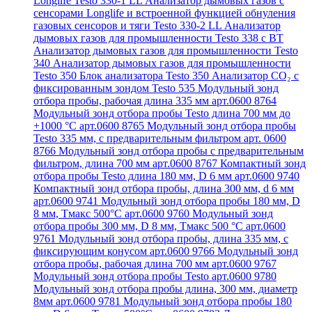
Longlife Testo 330-1 LL
Анализатор дымовых газов с
сенсорами Longlife и встроенной функцией обнуления
газовых сенсоров и тяги Testo 330-2 LL
Анализатор
дымовых газов для промышленности Testo 338 с BT
Анализатор дымовых газов для промышленности Testo
340
Анализатор дымовых газов для промышленности
Testo 350
Блок анализатора Testo 350
Анализатор СО₂ с
фиксированным зондом Testo 535
Модульный зонд
отбора пробы, рабочая длина 335 мм арт.0600 8764
Модульный зонд отбора пробы Testo длина 700 мм до
+1000 °С арт.0600 8765
Модульный зонд отбора пробы
Testo 335 мм, с предварительным фильтром арт. 0600
8766
Модульный зонд отбора пробы с предварительным
фильтром, длина 700 мм арт.0600 8767
Компактный зонд
отбора пробы Testo длина 180 мм, D 6 мм арт.0600 9740
Компактный зонд отбора пробы, длина 300 мм, d 6 мм
арт.0600 9741
Модульный зонд отбора пробы 180 мм, D
8 мм, Tмакс 500°С арт.0600 9760
Модульный зонд
отбора пробы 300 мм, D 8 мм, Tмакс 500 °C арт.0600
9761
Модульный зонд отбора пробы, длина 335 мм, с
фиксирующим конусом арт.0600 9766
Модульный зонд
отбора пробы, рабочая длина 700 мм арт.0600 9767
Модульный зонд отбора пробы Testo арт.0600 9780
Модульный зонд отбора пробы длина, 300 мм, диаметр
8мм арт.0600 9781
Модульный зонд отбора пробы 180