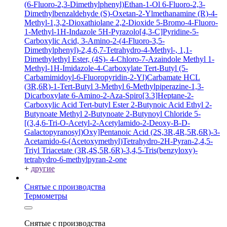
(6-Fluoro-2,3-Dimethylphenyl)Ethan-1-Ol
6-Fluoro-2,3-
Dimethylbenzaldehyde
(S)-Oxetan-2-Ylmethanamine
(R)-4-
Methyl-1,3,2-Dioxathiolane 2,2-Dioxide
5-Bromo-4-Fluoro-
1-Methyl-1H-Indazole
5H-Pyrazolo[4,3-C]Pyridine-5-
Carboxylic Acid, 3-Amino-2-(4-Fluoro-3,5-
Dimethylphenyl)-2,4,6,7-Tetrahydro-4-Methyl-, 1,1-
Dimethylethyl Ester, (4S)-
4-Chloro-7-Azaindole
Methyl 1-
Methyl-1H-Imidazole-4-Carboxylate
Tert-Butyl (5-
Carbamimidoyl-6-Fluoropyridin-2-Yl)Carbamate HCL
(3R,6R)-1-Tert-Butyl 3-Methyl 6-Methylpiperazine-1,3-
Dicarboxylate
6-Amino-2-Aza-Spiro[3.3]Heptane-2-
Carboxylic Acid Tert-butyl Ester
2-Butynoic Acid
Ethyl 2-
Butynoate
Methyl 2-Butynoate
2-Butynoyl Chloride
5-
[(3,4,6-Tri-O-Acetyl-2-Acetylamido-2-Deoxy-B-D-
Galactopyranosyl)Oxy]Pentanoic Acid
(2S,3R,4R,5R,6R)-3-
Acetamido-6-(Acetoxymethyl)Tetrahydro-2H-Pyran-2,4,5-
Triyl Triacetate
(3R,4S,5R,6R)-3,4,5-Tris(benzyloxy)-
tetrahydro-6-methylpyran-2-one
+
другие
Снятые с производства
Термометры
Снятые с производства