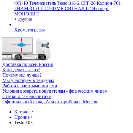
ФП-10
Течеискатель Testo 316-2
СГГ-20
Колион-701
ГИАМ-315
ССС-903МЕ
СИГНАЛ-02
Эксперт
МОНОЛИТ
+
другие
Хроматографы
Доставка по всей России
Как сделать заказ?
Почему мы лучше?
Мы участвуем в тендерах
Работа с частными лицами
Условия возврата покупателям - физическим лицам
Статьи о газоаналитике
Официальный склад Аналитприбора в Москве
Каталог
/
Прочие
/
Testo 103