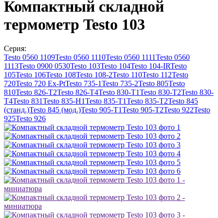
Компактный складной
термометр Testo 103
Серия:
Testo 0560 1109
Testo 0560 1110
Testo 0560 1111
Testo 0560
1113
Testo 0900 0530
Testo 103
Testo 104
Testo 104-IR
Testo
105
Testo 106
Testo 108
Testo 108-2
Testo 110
Testo 112
Testo
720
Testo 720 Ex-Pt
Testo 735-1
Testo 735-2
Testo 805
Testo
810
Testo 826-T2
Testo 826-T4
Testo 830-T1
Testo 830-T2
Testo 830-
T4
Testo 831
Testo 835-H1
Testo 835-T1
Testo 835-T2
Testo 845
(станд.)
Testo 845 (мод.)
Testo 905-T1
Testo 905-T2
Testo 922
Testo
925
Testo 926