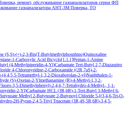
Поверка, ремонт, обслуживание газоанализаторов серии ФП
луживание газоанализатора АНТ-3М
Поверка, ТО
ine
(S,S)-(+)-2,3-Bis(T-Butylmethylphosphino)Quinoxaline
entane-1-Carboxylic Acid
Bicyclo[1.1.1]Pentan-1-Amine
Butyl (4-Methylpiperidin-4-Yl)Carbamate
Tert-Butyl 2,7-Diazaspiro
loride
4-Chloropyridine-2-Carboxamide
((2R,7aS)-2-
(4,4,5,5-Tetramethyl-1,3,2-Dioxaborolan-2-yl)Naphthalen-1-
ehyde
(S)-Oxetan-2-Ylmethanamine
(R)-4-Methyl-1,3,2-
luoro-3,5-Dimethylphenyl)-2,4,6,7-Tetrahydro-4-Methyl-, 1,1-
oropyridin-2-Yl)Carbamate HCL
(3R,6R)-1-Tert-Butyl 3-Methyl 6-
-Butynoate
Methyl 2-Butynoate
2-Butynoyl Chloride
5-[(3,4,6-Tri-O-
hydro-2H-Pyran-2,4,5-Triyl Triacetate
(3R,4S,5R,6R)-3,4,5-