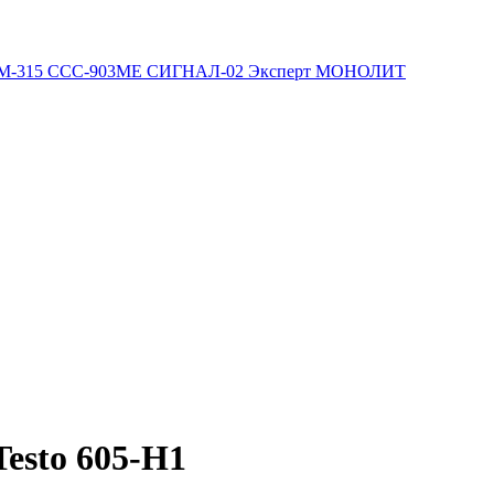
М-315
ССС-903МЕ
СИГНАЛ-02
Эксперт
МОНОЛИТ
esto 605-H1