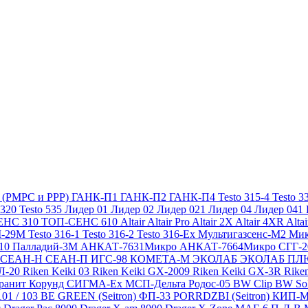
х (РМРС и РРР)
ГАНК-П1
ГАНК-П2
ГАНК-П4
Testo 315-4
Testo 3
 320
Testo 535
Лидер 01
Лидер 02
Лидер 021
Лидер 04
Лидер 041
ЕНС 310
ТОП-СЕНС 610
Altair
Altair Pro
Altair 2X
Altair 4XR
Alta
-29М
Testo 316-1
Testo 316-2
Testo 316-Ex
Мультигазсенс-М2
Мик
310
Палладий-3М
АНКАТ-7631Микро
АНКАТ-7664Микро
СГГ-
СЕАН-Н
СЕАН-П
ИГС-98
КОМЕТА-М
ЭКОЛАБ
ЭКОЛАБ П
Л-20
Riken Keiki 03
Riken Keiki GX-2009
Riken Keiki GX-3R
Rike
ранит
Корунд
СИГМА-Ех
МСП-Дельта
Родос-05
BW Clip
BW So
101 / 103 BE GREEN (Seitron)
ФП-33
PORRDZBI (Seitron)
КИП-