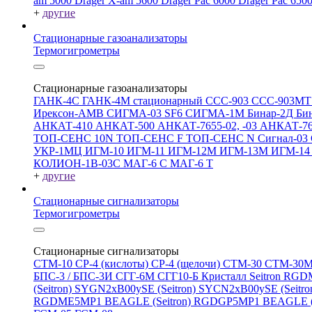
am 5000
Drager X-am 5600
Drager Pac 6000
Drager Pac 650
+
другие
Стационарные газоанализаторы
Термогигрометры
Стационарные газоанализаторы
ГАНК-4С
ГАНК-4М стационарный
ССС-903
ССС-903М
Ирексон-АМВ
СИГМА-03 SF6
СИГМА-1М
Бинар-2Д
Би
АНКАТ-410
АНКАТ-500
АНКАТ-7655-02, -03
АНКАТ-7
ТОП-СЕНС 10N
ТОП-СЕНС F
ТОП-СЕНС N
Сигнал-03
УКР-1МЦ
ИГМ-10
ИГМ-11
ИГМ-12М
ИГМ-13М
ИГМ-1
КОЛИОН-1В-03С
МАГ-6 С
МАГ-6 Т
+
другие
Стационарные сигнализаторы
Термогигрометры
Стационарные сигнализаторы
СТМ-10
СР-4 (кислоты)
СР-4 (щелочи)
СТМ-30
СТМ-30
БПС-3 / БПС-3И
СГГ-6М
СГГ10-Б
Кристалл
Seitron RG
(Seitron)
SYGN2xB00ySE (Seitron)
SYCN2xB00ySE (Seitro
RGDME5MP1 BEAGLE (Seitron)
RGDGP5MP1 BEAGLE (S