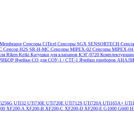
 Membrapor
Сенсоры CiTicel
Сенсоры SGX SENSORTECH
Сенсо
MC
Сенсор H2S SR-H-MC
Сенсоры MIPEX-02
Сенсоры MIPEX-0
ля Riken Keiki
Катушки для клапанов КЭГ-9720
Комплектующие
ПРИБОР
Ячейки CO для СОУ-1 / СТГ-1
Ячейки приборов АНА
i256G
UTi32
UTi730E
UTi720E
UTi712S
UTi720A
UTi165A+
UTi
300
XF200-A
XF200-B
XF200-C
XF200-D
XF200-E
G1000
G600
H