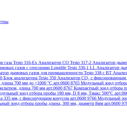
етры
р газа Testo 316-Ex
Анализатор CO Testo 317-2
Анализатор дымов
мовых газов с сенсорами Longlife Testo 330-1 LL
Анализатор дым
атор дымовых газов для промышленности Testo 338 с BT
Анализ
50
Блок анализатора Testo 350
Анализатор СО₂ с фиксированным 
 длина 700 мм до +1000 °С арт.0600 8765
Модульный зонд отбора
ильтром, длина 700 мм арт.0600 8767
Компактный зонд отбора пр
дульный зонд отбора пробы 180 мм, D 8 мм, Tмакс 500°С арт.0
а 335 мм, с фиксирующим конусом арт.0600 9766
Модульный зон
ный зонд отбора пробы длина, 300 мм, диаметр 8мм арт.0600 9