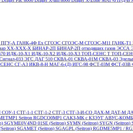
0
Drager Pac 8000
Drager X-am 8000
Drager X-Zone
МАГ-6 П-Д-В
Т
ПГУ-А
ГАНК-4Ф Ex
СГОЭС
СГОЭС-М
СГОЭС-М11
ГАНК-Т1
нар ХХ-ХХХ-Х
БИНАР-2П
БИНАР-2П отходящих газов
ЭССА
670
ИДК-10-Х1
ИДК-10-Х2
ИДК-10-Х3
ТОП-СЕНС Т
ТОП-СЕН
Сигнал-033
ЭГС
ДАГ 510
СКВА-01
СКВА-01М
СКВА-03
Эдель
4
СЕНС СГ-А3
ИКВ-8-Н
МАГ-6-(Д)
ИГС-98
ФСТ-03М
ФСТ-03В
М
СОУ-1
СТГ-1-1
СТГ-1-2
СТГ-3
СТГ-3-И-CO
ДАХ-М
ДАТ-М
Д
DMETMP1
Seitron RGDCO0MP1
САКЗ-МК с КЗЭУГ
АВУС-КОМ
n)
SGYME0V4ND 01SE (Seitron)
SYMN (Seitron)
SYGN (Seitron)
eitron)
SGAMET (Seitron)
SGAGPL (Seitron)
RGDME5MP1 / RGDG