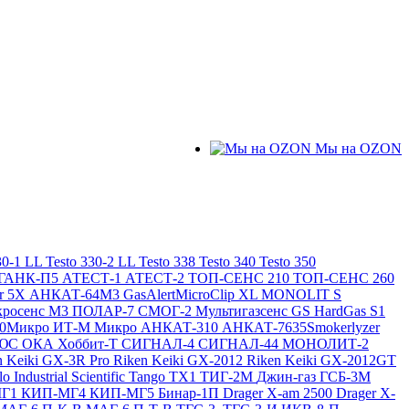
Мы на OZON
30-1 LL
Testo 330-2 LL
Testo 338
Testo 340
Testo 350
ГАНК-П5
АТЕСТ-1
АТЕСТ-2
ТОП-СЕНС 210
ТОП-СЕНС 260
ir 5X
АНКАТ-64М3
GasAlertMicroClip XL
MONOLIT S
росенс М3
ПОЛАР-7
СМОГ-2
Мультигазсенс GS
HardGas S1
20Микро
ИТ-М Микро
АНКАТ-310
АНКАТ-7635Smokerlyzer
ЛЮС
ОКА
Хоббит-Т
СИГНАЛ-4
СИГНАЛ-44
МОНОЛИТ-2
n Keiki GX-3R Pro
Riken Keiki GX-2012
Riken Keiki GX-2012GT
lo
Industrial Scientific Tango TX1
ТИГ-2М
Джин-газ ГСБ-3М
МГ1
КИП-МГ4
КИП-МГ5
Бинар-1П
Drager X-am 2500
Drager X-