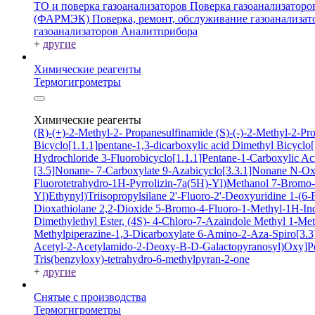
ТО и поверка газоанализаторов
Поверка газоанализатор
(ФАРМЭК)
Поверка, ремонт, обслуживание газоанали
газоанализаторов Аналитприбора
+
другие
Химические реагенты
Термогигрометры
Химические реагенты
(R)-(+)-2-Methyl-2- Propanesulfinamide
(S)-(-)-2-Methyl-2-P
Bicyclo[1.1.1]pentane-1,3-dicarboxylic acid
Dimethyl Bicyclo[
Hydrochloride
3-Fluorobicyclo[1.1.1]Pentane-1-Carboxylic A
[3.5]Nonane- 7-Carboxylate
9-Azabicyclo[3.3.1]Nonane N-O
Fluorotetrahydro-1H-Pyrrolizin-7a(5H)-Yl)Methanol
7-Bromo-2
Yl)Ethynyl)Triisopropylsilane
2'-Fluoro-2'-Deoxyuridine
1-(6-
Dioxathiolane 2,2-Dioxide
5-Bromo-4-Fluoro-1-Methyl-1H-In
Dimethylethyl Ester, (4S)-
4-Chloro-7-Azaindole
Methyl 1-Met
Methylpiperazine-1,3-Dicarboxylate
6-Amino-2-Aza-Spiro[3.3]
Acetyl-2-Acetylamido-2-Deoxy-B-D-Galactopyranosyl)Oxy]P
Tris(benzyloxy)-tetrahydro-6-methylpyran-2-one
+
другие
Снятые с производства
Термогигрометры