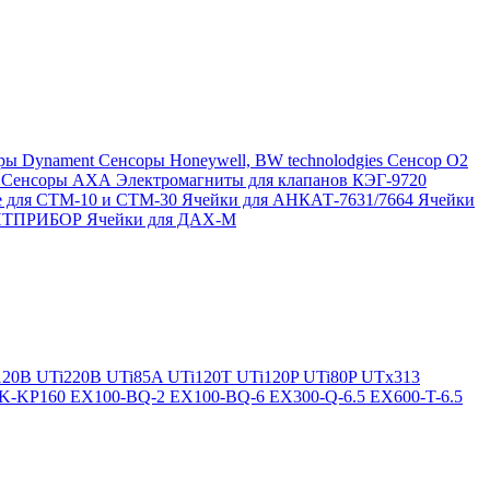
ры Dynament
Сенсоры Honeywell, BW technolodgies
Сенсор O2
4
Сенсоры АХА
Электромагниты для клапанов КЭГ-9720
 для СТМ-10 и СТМ-30
Ячейки для АНКАТ-7631/7664
Ячейки
ЛИТПРИБОР
Ячейки для ДАХ-М
120B
UTi220B
UTi85A
UTi120T
UTi120P
UTi80P
UTx313
K-KP160
EX100-BQ-2
EX100-BQ-6
EX300-Q-6.5
EX600-T-6.5