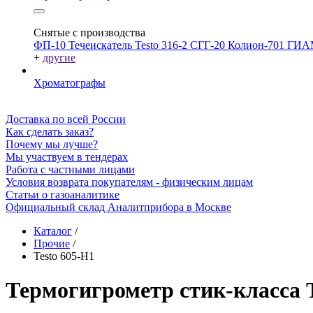
Снятые с производства
ФП-10
Течеискатель Testo 316-2
СГГ-20
Колион-701
ГИА
+
другие
Хроматографы
Доставка по всей России
Как сделать заказ?
Почему мы лучше?
Мы участвуем в тендерах
Работа с частными лицами
Условия возврата покупателям - физическим лицам
Статьи о газоаналитике
Официальный склад Аналитприбора в Москве
Каталог
/
Прочие
/
Testo 605-H1
Термогигрометр стик-класса T