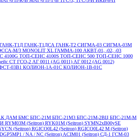
МАГ-6 П-К-В
МАГ-6 П-Т-В
ТГС-3, ТГС-3-И
ИКВ-8-П
ГАНК-Т1Д
ГАНК-Т1ДСА
ГАНК-Т2
СИГМА-03
СИГМА-03М
ЭССА-М/3
MONOLIT XL
ГАММА-100
АКВТ-01, -02, -03
С 4100G
ТОП-СЕНС 4100S
ТОП-СЕНС 500
ТОП-СЕНС 1000
вейс СТ
ГСО-2
АГ 0011 (AG 0011)
АГ 0012 (AG 0012)
ФСТ-03В1
КОЛИОН-1А-01С
КОЛИОН-1В-01С
АК
ДАМ
БМС
БПС-21М
БПС-21М3
БПС-21М-2ВЦ
БПС-21М-М
БИ
RYM03M (Seitron)
RYK01M (Seitron)
SYMN2хB00ySE
SYCN (Seitron)
RGICO0L42 (Seitron)
RGICO0L42 M (Seitron)
P5MP1 / NA / NC (Seitron)
ACIM01 (Seitron)
СД-1
ГСМ-03