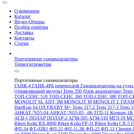
О компании
Каталог
Видео-Обзоры
Подбор прибора
Доставка
Контакты
Статьи
Портативные газоанализаторы
Термогигрометры
Портативные газоанализаторы
ГАНК-4
ГАНК-4РБ переносной
Газоанализаторы на суда
(управляющий модуль)
Testo 350 (блок анализатора)
Testo
ТОП-СЕНС 510
ТОП-СЕНС 360
ТОП-СЕНС 380
ТОП-С
MONOLIT SL
АНТ-3М
MONOLIT M
MONOLIT L
ГИАМ
HardGas S4
OXYBABY M+
Testo 317-2
Testo 317-3
Testo 
АНКАТ-7655-04
АНКАТ-7655-05, -06
ТГП-11
Колион-1В
АСВ-1
ПОЛАР
ПОЛАР-2
АГМ-505
АГМ-510
МГЛ-19
МГ
Riken Keiki RX-8000
Riken Keiki FP-31
Riken Keiki CX-5
Г
ФП-34
ФТ-02В1
ФП-21
ФП-11.2К
ФП-22
ФП-12
Chemist 