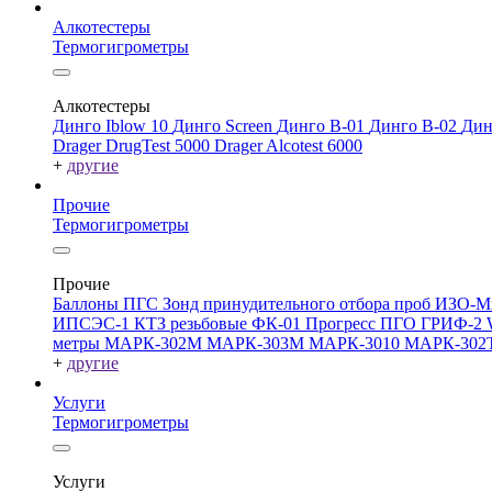
Алкотестеры
Термогигрометры
Алкотестеры
Динго Iblow 10
Динго Screen
Динго В-01
Динго В-02
Дин
Drager DrugTest 5000
Drager Alcotest 6000
+
другие
Прочие
Термогигрометры
Прочие
Баллоны ПГС
Зонд принудительного отбора проб
ИЗО-М
ИПСЭС-1
КТЗ резьбовые
ФК-01 Прогресс
ПГО
ГРИФ-2
метры
МАРК-302М
МАРК-303М
МАРК-3010
МАРК-302
+
другие
Услуги
Термогигрометры
Услуги