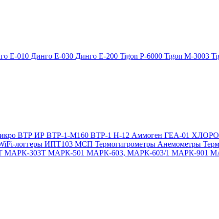
го Е-010
Динго Е-030
Динго Е-200
Tigon P-6000
Tigon M-3003
Ti
икро
ВТР
ИР
ВТР-1-М160
ВТР-1
Н-12
Аммоген
ГЕА-01
ХЛОР
WiFi-логгеры
ИПТ103 МСП
Термогигрометры
Анемометры
Тер
Т
МАРК-303Т
МАРК-501
МАРК-603, МАРК-603/1
МАРК-901
М