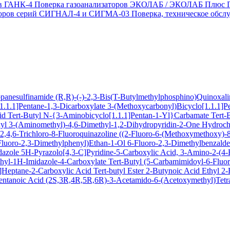
ов ГАНК-4
Поверка газоанализаторов ЭКОЛАБ / ЭКОЛАБ Плюс
заторов серий СИГНАЛ-4 и СИГМА-03
Поверка, техническое обс
ropanesulfinamide
(R,R)-(-)-2,3-Bis(T-Butylmethylphosphino)Quinoxal
1.1.1]Pentane-1,3-Dicarboxylate
3-(Methoxycarbonyl)Bicyclo[1.1.1]P
cid
Tert-Butyl N-{3-Aminobicyclo[1.1.1]Pentan-1-Yl}Carbamate
Tert-
xyl
3-(Aminomethyl)-4,6-Dimethyl-1,2-Dihydropyridin-2-One Hydroch
,4,6-Trichloro-8-Fluoroquinazoline
((2-Fluoro-6-(Methoxymethoxy)-8-
Fluoro-2,3-Dimethylphenyl)Ethan-1-Ol
6-Fluoro-2,3-Dimethylbenzald
dazole
5H-Pyrazolo[4,3-C]Pyridine-5-Carboxylic Acid, 3-Amino-2-(4-F
hyl-1H-Imidazole-4-Carboxylate
Tert-Butyl (5-Carbamimidoyl-6-Flu
Heptane-2-Carboxylic Acid Tert-butyl Ester
2-Butynoic Acid
Ethyl 2
entanoic Acid
(2S,3R,4R,5R,6R)-3-Acetamido-6-(Acetoxymethyl)Tetra