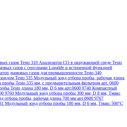
ых газов Testo 310
Анализатор CO в окружающей среде Testo
овых газов с сенсорами Longlife и встроенной функцией
атор дымовых газов для промышленности Testo 340
зондом Testo 535
Модульный зонд отбора пробы, рабочая длина
 пробы Testo 335 мм, с предварительным фильтром арт. 0600
обы Testo длина 180 мм, D 6 мм арт.0600 9740
Компактный
600 9760
Модульный зонд отбора пробы 300 мм, D 8 мм, Tмакс
д отбора пробы, рабочая длина 700 мм арт.0600 9767
781
Модульный зонд отбора пробы 180 мм, D 6 мм, Tмакс 500°С