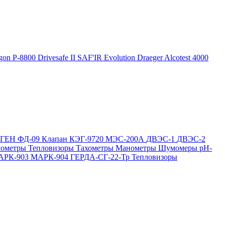
gon P-8800
Drivesafe II
SAF'IR Evolution
Draeger Alcotest 4000
ОГЕН
ФД-09
Клапан КЭГ-9720
МЭС-200А
ДВЭС-1
ДВЭС-2
мометры
Тепловизоры
Тахометры
Манометры
Шумомеры
pH-
АРК-903
МАРК-904
ГЕРДА-СГ-22-Тр
Тепловизоры