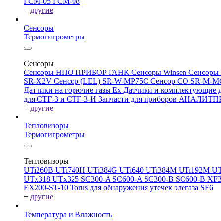
ГСМ-05
ГСМ-08
+
другие
Сенсоры
Термогигрометры
Сенсоры
Сенсоры НПО ПРИБОР ГАНК
Сенсоры Winsen
Сенсоры
SR-X2V
Сенсор (LEL) SR-W-MP75C
Сенсор CO SR-M-
Датчики на горючие газы Ex
Датчики и комплектующие д
для СТГ-3 и СТГ-3-И
Запчасти для приборов АНАЛИТ
+
другие
Тепловизоры
Термогигрометры
Тепловизоры
UTi260В
UTi740H
UTi384G
UTi640
UTi384M
UTi192M
UT
UTx318
UTx325
SC300-A
SC600-A
SC300-B
SC600-B
XF
EX200-ST-10
Torus для обнаружения утечек элегаза SF6
+
другие
Температура и Влажность