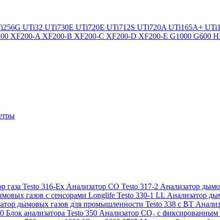
i256G
UTi32
UTi730E
UTi720E
UTi712S
UTi720A
UTi165A+
UTi
300
XF200-A
XF200-B
XF200-C
XF200-D
XF200-E
G1000
G600
H
етры
р газа Testo 316-Ex
Анализатор CO Testo 317-2
Анализатор дымов
мовых газов с сенсорами Longlife Testo 330-1 LL
Анализатор дым
атор дымовых газов для промышленности Testo 338 с BT
Анализ
50
Блок анализатора Testo 350
Анализатор СО₂ с фиксированным 