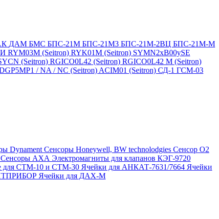
АК
ДАМ
БМС
БПС-21М
БПС-21М3
БПС-21М-2ВЦ
БПС-21М-М
БИ
RYM03M (Seitron)
RYK01M (Seitron)
SYMN2хB00ySE
SYCN (Seitron)
RGICO0L42 (Seitron)
RGICO0L42 M (Seitron)
P5MP1 / NA / NC (Seitron)
ACIM01 (Seitron)
СД-1
ГСМ-03
ры Dynament
Сенсоры Honeywell, BW technolodgies
Сенсор O2
4
Сенсоры АХА
Электромагниты для клапанов КЭГ-9720
 для СТМ-10 и СТМ-30
Ячейки для АНКАТ-7631/7664
Ячейки
ЛИТПРИБОР
Ячейки для ДАХ-М