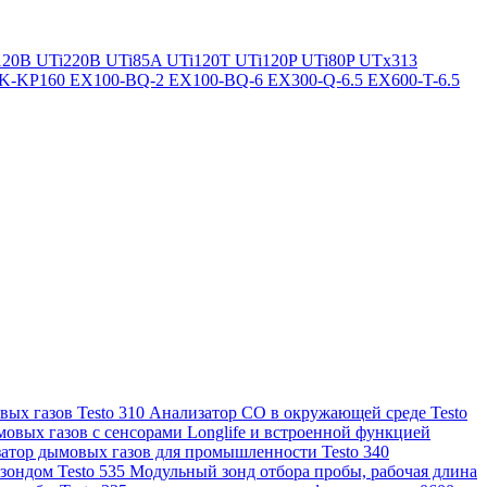
120B
UTi220B
UTi85A
UTi120T
UTi120P
UTi80P
UTx313
K-KP160
EX100-BQ-2
EX100-BQ-6
EX300-Q-6.5
EX600-T-6.5
ых газов Testo 310
Анализатор CO в окружающей среде Testo
овых газов с сенсорами Longlife и встроенной функцией
атор дымовых газов для промышленности Testo 340
зондом Testo 535
Модульный зонд отбора пробы, рабочая длина