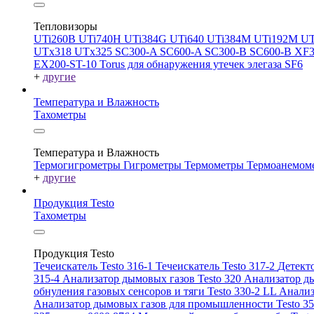
Тепловизоры
UTi260В
UTi740H
UTi384G
UTi640
UTi384M
UTi192M
UT
UTx318
UTx325
SC300-A
SC600-A
SC300-B
SC600-B
XF
EX200-ST-10
Torus для обнаружения утечек элегаза SF6
+
другие
Температура и Влажность
Тахометры
Температура и Влажность
Термогигрометры
Гигрометры
Термометры
Термоанемом
+
другие
Продукция Testo
Тахометры
Продукция Testo
Течеискатель Testo 316-1
Течеискатель Testo 317-2
Детекто
315-4
Анализатор дымовых газов Testo 320
Анализатор ды
обнуления газовых сенсоров и тяги Testo 330-2 LL
Анализ
Анализатор дымовых газов для промышленности Testo 3