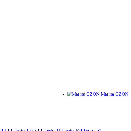
Мы на OZON
30-1 LL
Testo 330-2 LL
Testo 338
Testo 340
Testo 350