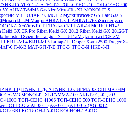
ГАНК-П5
АТЕСТ-1
АТЕСТ-2
ТОП-СЕНС 210
ТОП-СЕНС 260
ir 5X
АНКАТ-64М3
GasAlertMicroClip XL
MONOLIT S
росенс М3
ПОЛАР-7
СМОГ-2
Мультигазсенс GS
HardGas S1
20Микро
ИТ-М Микро
АНКАТ-310
АНКАТ-7635Smokerlyzer
ЛЮС
ОКА
Хоббит-Т
СИГНАЛ-4
СИГНАЛ-44
МОНОЛИТ-2
n Keiki GX-3R Pro
Riken Keiki GX-2012
Riken Keiki GX-2012GT
lo
Industrial Scientific Tango TX1
ТИГ-2М
Джин-газ ГСБ-3М
МГ1
КИП-МГ4
КИП-МГ5
Бинар-1П
Drager X-am 2500
Drager X-
МАГ-6 П-К-В
МАГ-6 П-Т-В
ТГС-3, ТГС-3-И
ИКВ-8-П
ГАНК-Т1Д
ГАНК-Т1ДСА
ГАНК-Т2
СИГМА-03
СИГМА-03М
ЭССА-М/3
MONOLIT XL
ГАММА-100
АКВТ-01, -02, -03
С 4100G
ТОП-СЕНС 4100S
ТОП-СЕНС 500
ТОП-СЕНС 1000
вейс СТ
ГСО-2
АГ 0011 (AG 0011)
АГ 0012 (AG 0012)
ФСТ-03В1
КОЛИОН-1А-01С
КОЛИОН-1В-01С