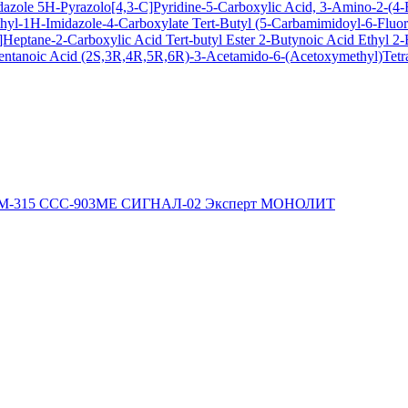
dazole
5H-Pyrazolo[4,3-C]Pyridine-5-Carboxylic Acid, 3-Amino-2-(4-F
hyl-1H-Imidazole-4-Carboxylate
Tert-Butyl (5-Carbamimidoyl-6-Flu
Heptane-2-Carboxylic Acid Tert-butyl Ester
2-Butynoic Acid
Ethyl 2
entanoic Acid
(2S,3R,4R,5R,6R)-3-Acetamido-6-(Acetoxymethyl)Tetra
М-315
ССС-903МЕ
СИГНАЛ-02
Эксперт
МОНОЛИТ