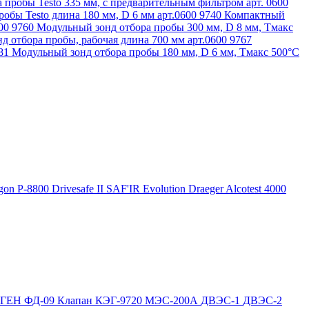
 пробы Testo 335 мм, с предварительным фильтром арт. 0600
обы Testo длина 180 мм, D 6 мм арт.0600 9740
Компактный
600 9760
Модульный зонд отбора пробы 300 мм, D 8 мм, Tмакс
д отбора пробы, рабочая длина 700 мм арт.0600 9767
781
Модульный зонд отбора пробы 180 мм, D 6 мм, Tмакс 500°С
gon P-8800
Drivesafe II
SAF'IR Evolution
Draeger Alcotest 4000
ОГЕН
ФД-09
Клапан КЭГ-9720
МЭС-200А
ДВЭС-1
ДВЭС-2