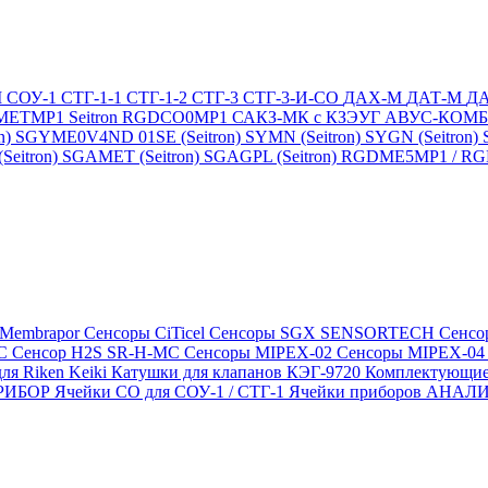
М
СОУ-1
СТГ-1-1
СТГ-1-2
СТГ-3
СТГ-3-И-CO
ДАХ-М
ДАТ-М
Д
DMETMP1
Seitron RGDCO0MP1
САКЗ-МК с КЗЭУГ
АВУС-КОМ
n)
SGYME0V4ND 01SE (Seitron)
SYMN (Seitron)
SYGN (Seitron)
eitron)
SGAMET (Seitron)
SGAGPL (Seitron)
RGDME5MP1 / RGDG
 Membrapor
Сенсоры CiTicel
Сенсоры SGX SENSORTECH
Сенсо
MC
Сенсор H2S SR-H-MC
Сенсоры MIPEX-02
Сенсоры MIPEX-0
ля Riken Keiki
Катушки для клапанов КЭГ-9720
Комплектующие
ПРИБОР
Ячейки CO для СОУ-1 / СТГ-1
Ячейки приборов АНА