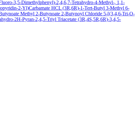
luoro-3,5-Dimethylphenyl)-2,4,6,7-Tetrahydro-4-Methyl-, 1,1-
oropyridin-2-Yl)Carbamate HCL
(3R,6R)-1-Tert-Butyl 3-Methyl 6-
-Butynoate
Methyl 2-Butynoate
2-Butynoyl Chloride
5-[(3,4,6-Tri-O-
hydro-2H-Pyran-2,4,5-Triyl Triacetate
(3R,4S,5R,6R)-3,4,5-