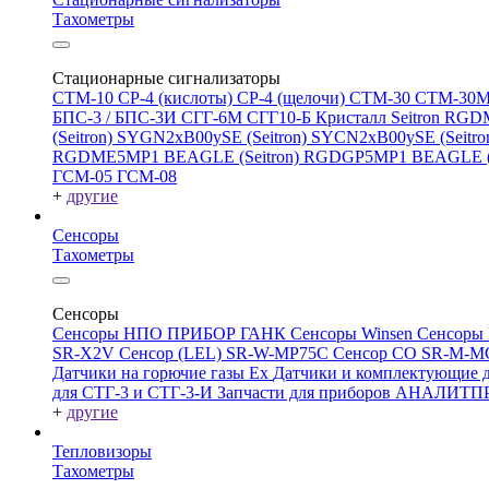
Тахометры
Стационарные сигнализаторы
СТМ-10
СР-4 (кислоты)
СР-4 (щелочи)
СТМ-30
СТМ-30
БПС-3 / БПС-3И
СГГ-6М
СГГ10-Б
Кристалл
Seitron RG
(Seitron)
SYGN2xB00ySE (Seitron)
SYCN2xB00ySE (Seitro
RGDME5MP1 BEAGLE (Seitron)
RGDGP5MP1 BEAGLE (S
ГСМ-05
ГСМ-08
+
другие
Сенсоры
Тахометры
Сенсоры
Сенсоры НПО ПРИБОР ГАНК
Сенсоры Winsen
Сенсоры
SR-X2V
Сенсор (LEL) SR-W-MP75C
Сенсор CO SR-M-
Датчики на горючие газы Ex
Датчики и комплектующие д
для СТГ-3 и СТГ-3-И
Запчасти для приборов АНАЛИТ
+
другие
Тепловизоры
Тахометры