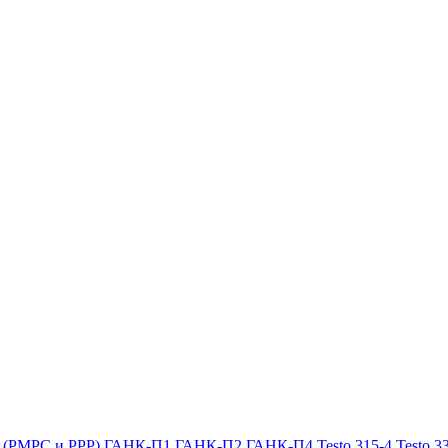
х (РМРС и РРР)
ГАНК-П1
ГАНК-П2
ГАНК-П4
Testo 315-4
Testo 3