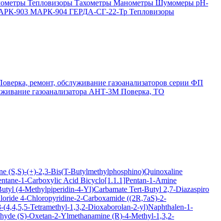
мометры
Тепловизоры
Тахометры
Манометры
Шумомеры
pH-
АРК-903
МАРК-904
ГЕРДА-СГ-22-Тр
Тепловизоры
Поверка, ремонт, обслуживание газоанализаторов серии ФП
луживание газоанализатора АНТ-3М
Поверка, ТО
ine
(S,S)-(+)-2,3-Bis(T-Butylmethylphosphino)Quinoxaline
entane-1-Carboxylic Acid
Bicyclo[1.1.1]Pentan-1-Amine
Butyl (4-Methylpiperidin-4-Yl)Carbamate
Tert-Butyl 2,7-Diazaspiro
loride
4-Chloropyridine-2-Carboxamide
((2R,7aS)-2-
(4,4,5,5-Tetramethyl-1,3,2-Dioxaborolan-2-yl)Naphthalen-1-
ehyde
(S)-Oxetan-2-Ylmethanamine
(R)-4-Methyl-1,3,2-