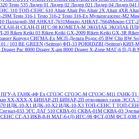
 320
Testo 535
Лидер 01
Лидер 02
Лидер 021
Лидер 04
Лидер 041
ЕНС 310
ТОП-СЕНС 610
Altair
Altair Pro
Altair 2X
Altair 4XR
Alta
-29М
Testo 316-1
Testo 316-2
Testo 316-Ex
Мультигазсенс-М2
Мик
310
Палладий-3М
АНКАТ-7631Микро
АНКАТ-7664Микро
СГГ-
СЕАН-Н
СЕАН-П
ИГС-98
КОМЕТА-М
ЭКОЛАБ
ЭКОЛАБ П
Л-20
Riken Keiki 03
Riken Keiki GX-2009
Riken Keiki GX-3R
Rike
ранит
Корунд
СИГМА-Ех
МСП-Дельта
Родос-05
BW Clip
BW So
101 / 103 BE GREEN (Seitron)
ФП-33
PORRDZBI (Seitron)
КИП-
0
Drager Pac 8000
Drager X-am 8000
Drager X-Zone
МАГ-6 П-Д-В
Т
ПГУ-А
ГАНК-4Ф Ex
СГОЭС
СГОЭС-М
СГОЭС-М11
ГАНК-Т1
нар ХХ-ХХХ-Х
БИНАР-2П
БИНАР-2П отходящих газов
ЭССА
670
ИДК-10-Х1
ИДК-10-Х2
ИДК-10-Х3
ТОП-СЕНС Т
ТОП-СЕН
Сигнал-033
ЭГС
ДАГ 510
СКВА-01
СКВА-01М
СКВА-03
Эдель
4
СЕНС СГ-А3
ИКВ-8-Н
МАГ-6-(Д)
ИГС-98
ФСТ-03М
ФСТ-03В