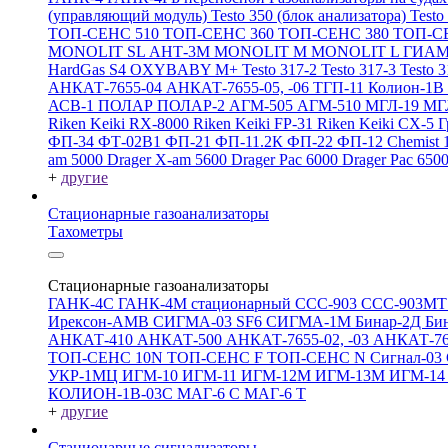
(управляющий модуль)
Testo 350 (блок анализатора)
Testo
ТОП-СЕНС 510
ТОП-СЕНС 360
ТОП-СЕНС 380
ТОП-С
MONOLIT SL
АНТ-3М
MONOLIT M
MONOLIT L
ГИАМ
HardGas S4
OXYBABY M+
Testo 317-2
Testo 317-3
Testo 
АНКАТ-7655-04
АНКАТ-7655-05, -06
ТГП-11
Колион-1В
АСВ-1
ПОЛАР
ПОЛАР-2
АГМ-505
АГМ-510
МГЛ-19
МГ
Riken Keiki RX-8000
Riken Keiki FP-31
Riken Keiki CX-5
Г
ФП-34
ФТ-02В1
ФП-21
ФП-11.2К
ФП-22
ФП-12
Chemist 
am 5000
Drager X-am 5600
Drager Pac 6000
Drager Pac 650
+
другие
Стационарные газоанализаторы
Тахометры
Стационарные газоанализаторы
ГАНК-4С
ГАНК-4М стационарный
ССС-903
ССС-903М
Ирексон-АМВ
СИГМА-03 SF6
СИГМА-1М
Бинар-2Д
Би
АНКАТ-410
АНКАТ-500
АНКАТ-7655-02, -03
АНКАТ-7
ТОП-СЕНС 10N
ТОП-СЕНС F
ТОП-СЕНС N
Сигнал-03
УКР-1МЦ
ИГМ-10
ИГМ-11
ИГМ-12М
ИГМ-13М
ИГМ-1
КОЛИОН-1В-03С
МАГ-6 С
МАГ-6 Т
+
другие
Стационарные сигнализаторы