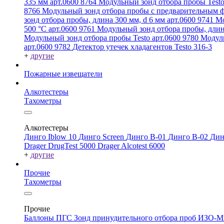
335 мм арт.0600 8764
Модульный зонд отбора пробы Testo
8766
Модульный зонд отбора пробы с предварительным ф
зонд отбора пробы, длина 300 мм, d 6 мм арт.0600 9741
Мо
500 °C арт.0600 9761
Модульный зонд отбора пробы, длин
Модульный зонд отбора пробы Testo арт.0600 9780
Модуль
арт.0600 9782
Детектор утечек хладагентов Testo 316-3
+
другие
Пожарные извещатели
Алкотестеры
Тахометры
Алкотестеры
Динго Iblow 10
Динго Screen
Динго В-01
Динго В-02
Дин
Drager DrugTest 5000
Drager Alcotest 6000
+
другие
Прочие
Тахометры
Прочие
Баллоны ПГС
Зонд принудительного отбора проб
ИЗО-М