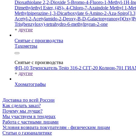
Dioxathiolane 2,2-Dioxide
5-Bromo-4-Fluoro-1-Methyl-1H-In
Dimethylethyl Ester, (4S)-
4-Chloro-7-Azaindole
Methyl 1-Met
Methylpiperazine-1,3-Dicarboxylate
6-Amino-2-Aza-Spiro[3.3]
Acetyl-2-Acetylamido-2-Deoxy-B-D-Galactopyranosyl)Oxy]P
Tris(benzyloxy)-tetrahydro-6-methylpyran-2-one
+
другие
Снятые с производства
Тахометры
Снятые с производства
ФП-10
Течеискатель Testo 316-2
СГГ-20
Колион-701
ГИА
+
другие
Хроматографы
Доставка по всей России
Как сделать заказ?
Почему мы лучше?
Мы участвуем в тендерах
Работа с частными лицами
Условия возврата покупателям - физическим лицам
Статьи о газоаналитике