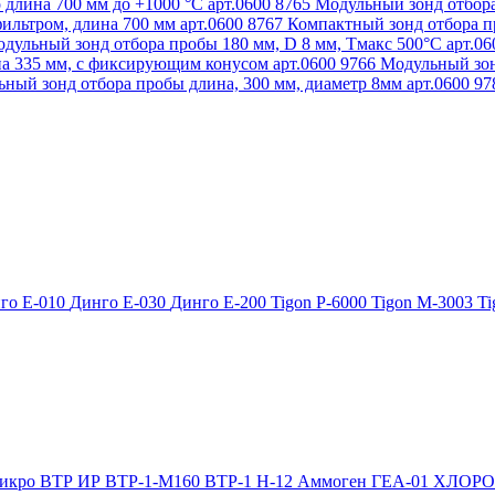
 длина 700 мм до +1000 °С арт.0600 8765
Модульный зонд отбора
ильтром, длина 700 мм арт.0600 8767
Компактный зонд отбора пр
дульный зонд отбора пробы 180 мм, D 8 мм, Tмакс 500°С арт.0
а 335 мм, с фиксирующим конусом арт.0600 9766
Модульный зон
ный зонд отбора пробы длина, 300 мм, диаметр 8мм арт.0600 9
го Е-010
Динго Е-030
Динго Е-200
Tigon P-6000
Tigon M-3003
Ti
икро
ВТР
ИР
ВТР-1-М160
ВТР-1
Н-12
Аммоген
ГЕА-01
ХЛОР