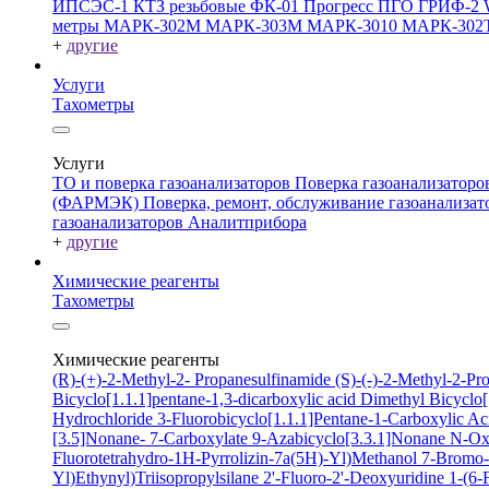
ИПСЭС-1
КТЗ резьбовые
ФК-01 Прогресс
ПГО
ГРИФ-2
метры
МАРК-302М
МАРК-303М
МАРК-3010
МАРК-302
+
другие
Услуги
Тахометры
Услуги
ТО и поверка газоанализаторов
Поверка газоанализатор
(ФАРМЭК)
Поверка, ремонт, обслуживание газоанали
газоанализаторов Аналитприбора
+
другие
Химические реагенты
Тахометры
Химические реагенты
(R)-(+)-2-Methyl-2- Propanesulfinamide
(S)-(-)-2-Methyl-2-P
Bicyclo[1.1.1]pentane-1,3-dicarboxylic acid
Dimethyl Bicyclo[
Hydrochloride
3-Fluorobicyclo[1.1.1]Pentane-1-Carboxylic A
[3.5]Nonane- 7-Carboxylate
9-Azabicyclo[3.3.1]Nonane N-O
Fluorotetrahydro-1H-Pyrrolizin-7a(5H)-Yl)Methanol
7-Bromo-2
Yl)Ethynyl)Triisopropylsilane
2'-Fluoro-2'-Deoxyuridine
1-(6-