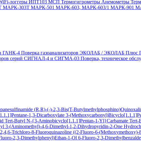
WiFi-логгеры
ИПТ103 МСП
Термогигрометры
Анемометры
Тер
Т
МАРК-303Т
МАРК-501
МАРК-603, МАРК-603/1
МАРК-901
М
ов ГАНК-4
Поверка газоанализаторов ЭКОЛАБ / ЭКОЛАБ Плюс
заторов серий СИГНАЛ-4 и СИГМА-03
Поверка, техническое обс
ropanesulfinamide
(R,R)-(-)-2,3-Bis(T-Butylmethylphosphino)Quinoxal
1.1.1]Pentane-1,3-Dicarboxylate
3-(Methoxycarbonyl)Bicyclo[1.1.1]P
cid
Tert-Butyl N-{3-Aminobicyclo[1.1.1]Pentan-1-Yl}Carbamate
Tert-
xyl
3-(Aminomethyl)-4,6-Dimethyl-1,2-Dihydropyridin-2-One Hydroch
,4,6-Trichloro-8-Fluoroquinazoline
((2-Fluoro-6-(Methoxymethoxy)-8-
Fluoro-2,3-Dimethylphenyl)Ethan-1-Ol
6-Fluoro-2,3-Dimethylbenzald