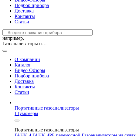
Подбор прибора
Доставка
Контакты
Статьи
например,
Газоанализаторы на судах (РМРС и РРР)
О компании
Каталог
Видео-Обзоры
Подбор прибора
Доставка
Контакты
Статьи
Портативные газоанализаторы
Шумомеры
Портативные газоанализаторы
ГАНК-4
ГАНК-4РБ переносной
Газоанализаторы на суда