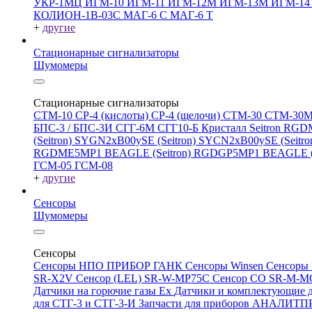
УКР-1МЦ
ИГМ-10
ИГМ-11
ИГМ-12М
ИГМ-13М
ИГМ-1
КОЛИОН-1В-03С
МАГ-6 С
МАГ-6 Т
+
другие
Стационарные сигнализаторы
Шумомеры
Стационарные сигнализаторы
СТМ-10
СР-4 (кислоты)
СР-4 (щелочи)
СТМ-30
СТМ-30
БПС-3 / БПС-3И
СГГ-6М
СГГ10-Б
Кристалл
Seitron RG
(Seitron)
SYGN2xB00ySE (Seitron)
SYCN2xB00ySE (Seitro
RGDME5MP1 BEAGLE (Seitron)
RGDGP5MP1 BEAGLE (S
ГСМ-05
ГСМ-08
+
другие
Сенсоры
Шумомеры
Сенсоры
Сенсоры НПО ПРИБОР ГАНК
Сенсоры Winsen
Сенсоры
SR-X2V
Сенсор (LEL) SR-W-MP75C
Сенсор CO SR-M-
Датчики на горючие газы Ex
Датчики и комплектующие д
для СТГ-3 и СТГ-3-И
Запчасти для приборов АНАЛИТ