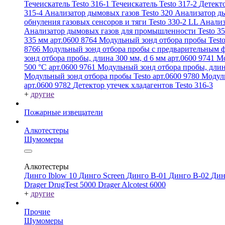
Течеискатель Testo 316-1
Течеискатель Testo 317-2
Детекто
315-4
Анализатор дымовых газов Testo 320
Анализатор ды
обнуления газовых сенсоров и тяги Testo 330-2 LL
Анализ
Анализатор дымовых газов для промышленности Testo 3
335 мм арт.0600 8764
Модульный зонд отбора пробы Testo
8766
Модульный зонд отбора пробы с предварительным ф
зонд отбора пробы, длина 300 мм, d 6 мм арт.0600 9741
Мо
500 °C арт.0600 9761
Модульный зонд отбора пробы, длин
Модульный зонд отбора пробы Testo арт.0600 9780
Модуль
арт.0600 9782
Детектор утечек хладагентов Testo 316-3
+
другие
Пожарные извещатели
Алкотестеры
Шумомеры
Алкотестеры
Динго Iblow 10
Динго Screen
Динго В-01
Динго В-02
Дин
Drager DrugTest 5000
Drager Alcotest 6000
+
другие
Прочие
Шумомеры