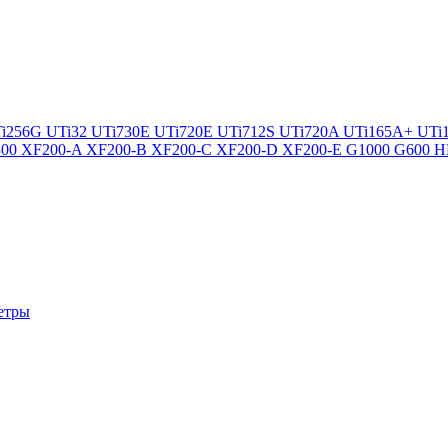
i256G
UTi32
UTi730E
UTi720E
UTi712S
UTi720A
UTi165A+
UTi
300
XF200-A
XF200-B
XF200-C
XF200-D
XF200-E
G1000
G600
H
етры