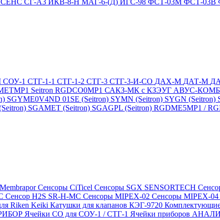
4
СЕНС СГ-А3
ИКВ-8-Н
МАГ-6-(Д)
ИГС-98
ФСТ-03М
ФСТ-03В
М
СОУ-1
СТГ-1-1
СТГ-1-2
СТГ-3
СТГ-3-И-CO
ДАХ-М
ДАТ-М
Д
DMETMP1
Seitron RGDCO0MP1
САКЗ-МК с КЗЭУГ
АВУС-КОМ
n)
SGYME0V4ND 01SE (Seitron)
SYMN (Seitron)
SYGN (Seitron)
eitron)
SGAMET (Seitron)
SGAGPL (Seitron)
RGDME5MP1 / RGDG
 Membrapor
Сенсоры CiTicel
Сенсоры SGX SENSORTECH
Сенсо
MC
Сенсор H2S SR-H-MC
Сенсоры MIPEX-02
Сенсоры MIPEX-0
ля Riken Keiki
Катушки для клапанов КЭГ-9720
Комплектующие
ПРИБОР
Ячейки CO для СОУ-1 / СТГ-1
Ячейки приборов АНА