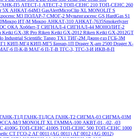
ГАНК-П5
АТЕСТ-1
АТЕСТ-2
ТОП-СЕНС 210
ТОП-СЕНС 260
ir 5X
АНКАТ-64М3
GasAlertMicroClip XL
MONOLIT S
росенс М3
ПОЛАР-7
СМОГ-2
Мультигазсенс GS
HardGas S1
20Микро
ИТ-М Микро
АНКАТ-310
АНКАТ-7635Smokerlyzer
ЛЮС
ОКА
Хоббит-Т
СИГНАЛ-4
СИГНАЛ-44
МОНОЛИТ-2
n Keiki GX-3R Pro
Riken Keiki GX-2012
Riken Keiki GX-2012GT
lo
Industrial Scientific Tango TX1
ТИГ-2М
Джин-газ ГСБ-3М
МГ1
КИП-МГ4
КИП-МГ5
Бинар-1П
Drager X-am 2500
Drager X-
МАГ-6 П-К-В
МАГ-6 П-Т-В
ТГС-3, ТГС-3-И
ИКВ-8-П
ГАНК-Т1Д
ГАНК-Т1ДСА
ГАНК-Т2
СИГМА-03
СИГМА-03М
ЭССА-М/3
MONOLIT XL
ГАММА-100
АКВТ-01, -02, -03
С 4100G
ТОП-СЕНС 4100S
ТОП-СЕНС 500
ТОП-СЕНС 1000
вейс СТ
ГСО-2
АГ 0011 (AG 0011)
АГ 0012 (AG 0012)