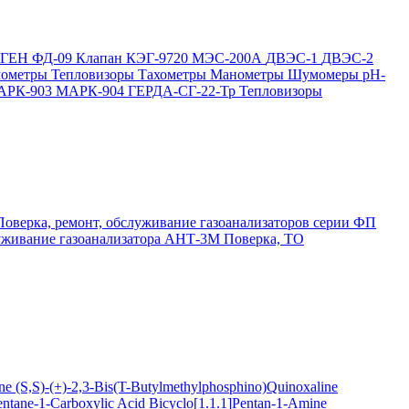
ОГЕН
ФД-09
Клапан КЭГ-9720
МЭС-200А
ДВЭС-1
ДВЭС-2
мометры
Тепловизоры
Тахометры
Манометры
Шумомеры
pH-
АРК-903
МАРК-904
ГЕРДА-СГ-22-Тр
Тепловизоры
Поверка, ремонт, обслуживание газоанализаторов серии ФП
луживание газоанализатора АНТ-3М
Поверка, ТО
ine
(S,S)-(+)-2,3-Bis(T-Butylmethylphosphino)Quinoxaline
entane-1-Carboxylic Acid
Bicyclo[1.1.1]Pentan-1-Amine