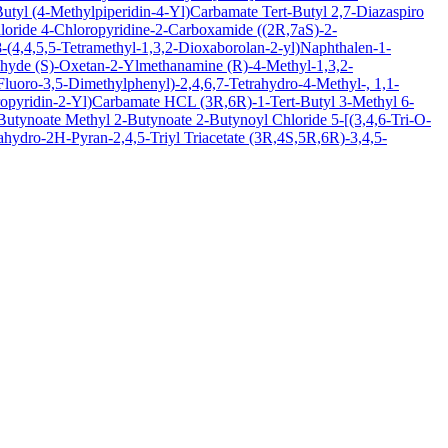
Butyl (4-Methylpiperidin-4-Yl)Carbamate
Tert-Butyl 2,7-Diazaspiro
loride
4-Chloropyridine-2-Carboxamide
((2R,7aS)-2-
(4,4,5,5-Tetramethyl-1,3,2-Dioxaborolan-2-yl)Naphthalen-1-
ehyde
(S)-Oxetan-2-Ylmethanamine
(R)-4-Methyl-1,3,2-
luoro-3,5-Dimethylphenyl)-2,4,6,7-Tetrahydro-4-Methyl-, 1,1-
oropyridin-2-Yl)Carbamate HCL
(3R,6R)-1-Tert-Butyl 3-Methyl 6-
-Butynoate
Methyl 2-Butynoate
2-Butynoyl Chloride
5-[(3,4,6-Tri-O-
hydro-2H-Pyran-2,4,5-Triyl Triacetate
(3R,4S,5R,6R)-3,4,5-