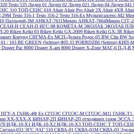
 320
Testo 535
Лидер 01
Лидер 02
Лидер 021
Лидер 04
Лидер 041
ЕНС 310
ТОП-СЕНС 610
Altair
Altair Pro
Altair 2X
Altair 4XR
Alta
-29М
Testo 316-1
Testo 316-2
Testo 316-Ex
Мультигазсенс-М2
Мик
310
Палладий-3М
АНКАТ-7631Микро
АНКАТ-7664Микро
СГГ-
СЕАН-Н
СЕАН-П
ИГС-98
КОМЕТА-М
ЭКОЛАБ
ЭКОЛАБ П
Л-20
Riken Keiki 03
Riken Keiki GX-2009
Riken Keiki GX-3R
Rike
ранит
Корунд
СИГМА-Ех
МСП-Дельта
Родос-05
BW Clip
BW So
101 / 103 BE GREEN (Seitron)
ФП-33
PORRDZBI (Seitron)
КИП-
0
Drager Pac 8000
Drager X-am 8000
Drager X-Zone
МАГ-6 П-Д-В
Т
ПГУ-А
ГАНК-4Ф Ex
СГОЭС
СГОЭС-М
СГОЭС-М11
ГАНК-Т1
нар ХХ-ХХХ-Х
БИНАР-2П
БИНАР-2П отходящих газов
ЭССА
670
ИДК-10-Х1
ИДК-10-Х2
ИДК-10-Х3
ТОП-СЕНС Т
ТОП-СЕН
Сигнал-033
ЭГС
ДАГ 510
СКВА-01
СКВА-01М
СКВА-03
Эдель