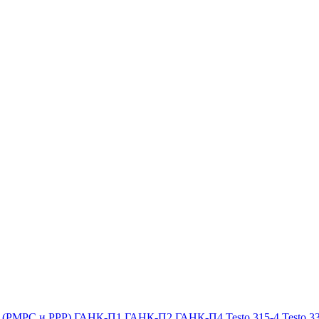
х (РМРС и РРР)
ГАНК-П1
ГАНК-П2
ГАНК-П4
Testo 315-4
Testo 3