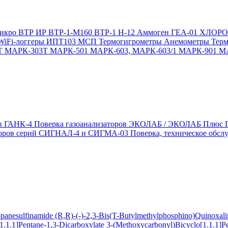
икро
ВТР
ИР
ВТР-1-М160
ВТР-1
Н-12
Аммоген
ГЕА-01
ХЛОР
WiFi-логгеры
ИПТ103 МСП
Термогигрометры
Анемометры
Тер
Т
МАРК-303Т
МАРК-501
МАРК-603, МАРК-603/1
МАРК-901
М
ов ГАНК-4
Поверка газоанализаторов ЭКОЛАБ / ЭКОЛАБ Плюс
заторов серий СИГНАЛ-4 и СИГМА-03
Поверка, техническое обс
ropanesulfinamide
(R,R)-(-)-2,3-Bis(T-Butylmethylphosphino)Quinoxal
1.1.1]Pentane-1,3-Dicarboxylate
3-(Methoxycarbonyl)Bicyclo[1.1.1]P