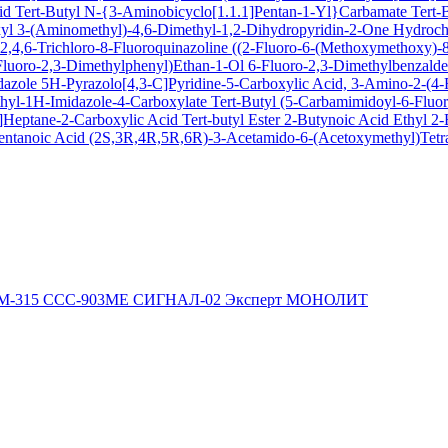
cid
Tert-Butyl N-{3-Aminobicyclo[1.1.1]Pentan-1-Yl}Carbamate
Tert-
xyl
3-(Aminomethyl)-4,6-Dimethyl-1,2-Dihydropyridin-2-One Hydroch
,4,6-Trichloro-8-Fluoroquinazoline
((2-Fluoro-6-(Methoxymethoxy)-8-
Fluoro-2,3-Dimethylphenyl)Ethan-1-Ol
6-Fluoro-2,3-Dimethylbenzald
dazole
5H-Pyrazolo[4,3-C]Pyridine-5-Carboxylic Acid, 3-Amino-2-(4-F
hyl-1H-Imidazole-4-Carboxylate
Tert-Butyl (5-Carbamimidoyl-6-Flu
Heptane-2-Carboxylic Acid Tert-butyl Ester
2-Butynoic Acid
Ethyl 2
entanoic Acid
(2S,3R,4R,5R,6R)-3-Acetamido-6-(Acetoxymethyl)Tetra
М-315
ССС-903МЕ
СИГНАЛ-02
Эксперт
МОНОЛИТ