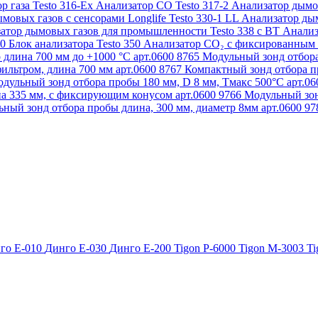
р газа Testo 316-Ex
Анализатор CO Testo 317-2
Анализатор дымов
мовых газов с сенсорами Longlife Testo 330-1 LL
Анализатор дым
атор дымовых газов для промышленности Testo 338 с BT
Анализ
50
Блок анализатора Testo 350
Анализатор СО₂ с фиксированным 
 длина 700 мм до +1000 °С арт.0600 8765
Модульный зонд отбора
ильтром, длина 700 мм арт.0600 8767
Компактный зонд отбора пр
дульный зонд отбора пробы 180 мм, D 8 мм, Tмакс 500°С арт.0
а 335 мм, с фиксирующим конусом арт.0600 9766
Модульный зон
ный зонд отбора пробы длина, 300 мм, диаметр 8мм арт.0600 9
го Е-010
Динго Е-030
Динго Е-200
Tigon P-6000
Tigon M-3003
Ti