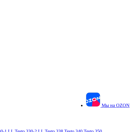
Мы на OZON
30-1 LL
Testo 330-2 LL
Testo 338
Testo 340
Testo 350