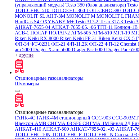
(управляющий модуль)
Testo 350 (блок анализатора)
Testo
ТОП-СЕНС 510
ТОП-СЕНС 360
ТОП-СЕНС 380
ТОП-С
MONOLIT SL
АНТ-3М
MONOLIT M
MONOLIT L
ГИАМ
HardGas S4
OXYBABY M+
Testo 317-2
Testo 317-3
Testo 
АНКАТ-7655-04
АНКАТ-7655-05, -06
ТГП-11
Колион-1В
АСВ-1
ПОЛАР
ПОЛАР-2
АГМ-505
АГМ-510
МГЛ-19
МГ
Riken Keiki RX-8000
Riken Keiki FP-31
Riken Keiki CX-5
Г
ФП-34
ФТ-02В1
ФП-21
ФП-11.2К
ФП-22
ФП-12
Chemist 
am 5000
Drager X-am 5600
Drager Pac 6000
Drager Pac 650
+
другие
Стационарные газоанализаторы
Шумомеры
Стационарные газоанализаторы
ГАНК-4С
ГАНК-4М стационарный
ССС-903
ССС-903М
Ирексон-АМВ
СИГМА-03 SF6
СИГМА-1М
Бинар-2Д
Би
АНКАТ-410
АНКАТ-500
АНКАТ-7655-02, -03
АНКАТ-7
ТОП-СЕНС 10N
ТОП-СЕНС F
ТОП-СЕНС N
Сигнал-03