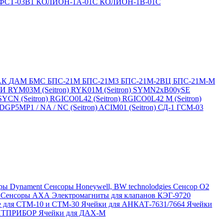
ФСТ-03В1
КОЛИОН-1А-01С
КОЛИОН-1В-01С
АК
ДАМ
БМС
БПС-21М
БПС-21М3
БПС-21М-2ВЦ
БПС-21М-М
БИ
RYM03M (Seitron)
RYK01M (Seitron)
SYMN2хB00ySE
SYCN (Seitron)
RGICO0L42 (Seitron)
RGICO0L42 M (Seitron)
P5MP1 / NA / NC (Seitron)
ACIM01 (Seitron)
СД-1
ГСМ-03
ры Dynament
Сенсоры Honeywell, BW technolodgies
Сенсор O2
4
Сенсоры АХА
Электромагниты для клапанов КЭГ-9720
 для СТМ-10 и СТМ-30
Ячейки для АНКАТ-7631/7664
Ячейки
ЛИТПРИБОР
Ячейки для ДАХ-М