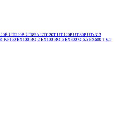
120B
UTi220B
UTi85A
UTi120T
UTi120P
UTi80P
UTx313
K-KP160
EX100-BQ-2
EX100-BQ-6
EX300-Q-6.5
EX600-T-6.5