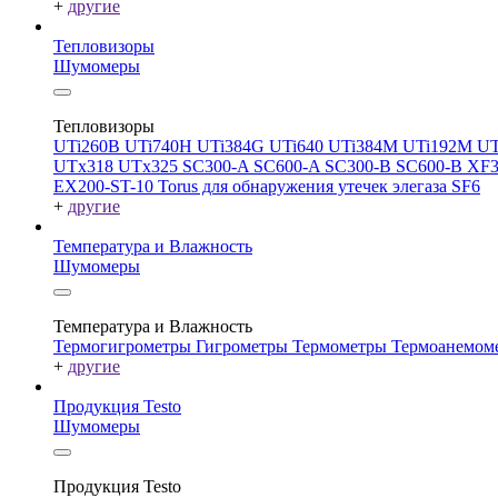
+
другие
Тепловизоры
Шумомеры
Тепловизоры
UTi260В
UTi740H
UTi384G
UTi640
UTi384M
UTi192M
UT
UTx318
UTx325
SC300-A
SC600-A
SC300-B
SC600-B
XF
EX200-ST-10
Torus для обнаружения утечек элегаза SF6
+
другие
Температура и Влажность
Шумомеры
Температура и Влажность
Термогигрометры
Гигрометры
Термометры
Термоанемом
+
другие
Продукция Testo
Шумомеры
Продукция Testo