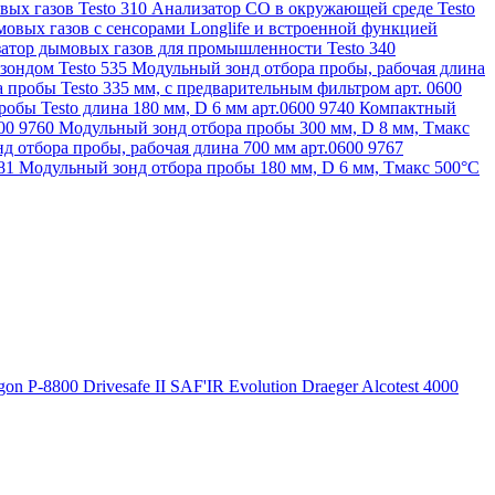
ых газов Testo 310
Анализатор CO в окружающей среде Testo
овых газов с сенсорами Longlife и встроенной функцией
атор дымовых газов для промышленности Testo 340
зондом Testo 535
Модульный зонд отбора пробы, рабочая длина
 пробы Testo 335 мм, с предварительным фильтром арт. 0600
обы Testo длина 180 мм, D 6 мм арт.0600 9740
Компактный
600 9760
Модульный зонд отбора пробы 300 мм, D 8 мм, Tмакс
д отбора пробы, рабочая длина 700 мм арт.0600 9767
781
Модульный зонд отбора пробы 180 мм, D 6 мм, Tмакс 500°С
gon P-8800
Drivesafe II
SAF'IR Evolution
Draeger Alcotest 4000