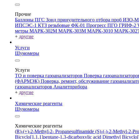
Прочие
Баллоны ПГС
Зонд принудительного отбора проб
ИЗО-М
ИПСЭС-1
КТЗ резьбовые
ФК-01 Прогресс
ПГО
ГРИФ-2
метры
МАРК-302М
МАРК-303М
МАРК-3010
МАРК-302
+
другие
Услуги
Шумомеры
Услуги
ТО и поверка газоанализаторов
Поверка газоанализатор
(ФАРМЭК)
Поверка, ремонт, обслуживание газоанали
газоанализаторов Аналитприбора
+
другие
Химические реагенты
Шумомеры
Химические реагенты
(R)-(+)-2-Methyl-2- Propanesulfinamide
(S)-(-)-2-Methyl-2-P
Bicyclo[1.1.1]pentane-1,3-dicarboxylic acid
Dimethyl Bicyclo[