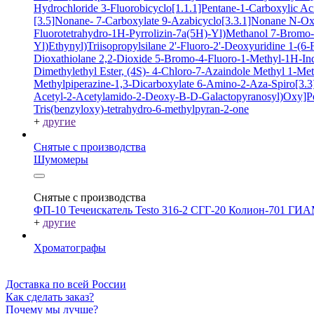
Hydrochloride
3-Fluorobicyclo[1.1.1]Pentane-1-Carboxylic A
[3.5]Nonane- 7-Carboxylate
9-Azabicyclo[3.3.1]Nonane N-O
Fluorotetrahydro-1H-Pyrrolizin-7a(5H)-Yl)Methanol
7-Bromo-2
Yl)Ethynyl)Triisopropylsilane
2'-Fluoro-2'-Deoxyuridine
1-(6-
Dioxathiolane 2,2-Dioxide
5-Bromo-4-Fluoro-1-Methyl-1H-In
Dimethylethyl Ester, (4S)-
4-Chloro-7-Azaindole
Methyl 1-Met
Methylpiperazine-1,3-Dicarboxylate
6-Amino-2-Aza-Spiro[3.3]
Acetyl-2-Acetylamido-2-Deoxy-B-D-Galactopyranosyl)Oxy]P
Tris(benzyloxy)-tetrahydro-6-methylpyran-2-one
+
другие
Снятые с производства
Шумомеры
Снятые с производства
ФП-10
Течеискатель Testo 316-2
СГГ-20
Колион-701
ГИА
+
другие
Хроматографы
Доставка по всей России
Как сделать заказ?
Почему мы лучше?